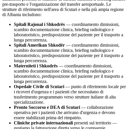
pre-trasporto e l'organizzazione del transfer aeroportuale. Le
strutture di riferimento nell'area di
Scutari
e nella più ampia regione
di
Albania
includono:
Spitali Rajonal i Shkodrës
— coordinamento dimissioni,
scambio documentazione clinica, briefing radiologico e
laboratoristico, predisposizione del paziente per il trasporto a
lunga percorrenza.
Spitali Amerikan Shkodër
— coordinamento dimissioni,
scambio documentazione clinica, briefing radiologico e
laboratoristico, predisposizione del paziente per il trasporto a
lunga percorrenza.
Materniteti i Shkodrës
— coordinamento dimissioni,
scambio documentazione clinica, briefing radiologico e
laboratoristico, predisposizione del paziente per il trasporto a
lunga percorrenza.
Ospedale Civile di
Scutari
— punto di riferimento locale per
i ricoveri d'urgenza e i pazienti che necessitano di
trasferimento programmato verso strutture italiane di alta
specializzazione.
Pronto Soccorso e DEA di
Scutari
— collaborazione
operativa per i pazienti che arrivano d'urgenza e devono
essere stabilizzati prima del rimpatrio.
Cliniche private internazionali
presenti sul territorio —
gestiamo la fatturazione diretta verso le compagnie