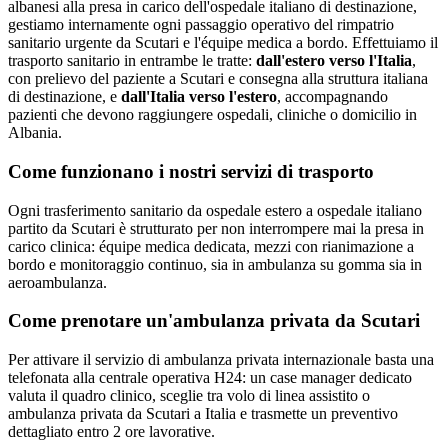
albanesi alla presa in carico dell'ospedale italiano di destinazione,
gestiamo internamente ogni passaggio operativo del rimpatrio
sanitario urgente da Scutari e l'équipe medica a bordo.
Effettuiamo il
trasporto sanitario in entrambe le tratte:
dall'estero verso l'Italia
,
con prelievo del paziente a
Scutari
e consegna alla struttura italiana
di destinazione, e
dall'Italia verso l'estero
, accompagnando
pazienti che devono raggiungere ospedali, cliniche o domicilio in
Albania
.
Come funzionano i nostri servizi di trasporto
Ogni trasferimento sanitario da ospedale estero a ospedale italiano
partito da Scutari è strutturato per non interrompere mai la presa in
carico clinica: équipe medica dedicata, mezzi con rianimazione a
bordo e monitoraggio continuo, sia in ambulanza su gomma sia in
aeroambulanza.
Come prenotare un'ambulanza privata da
Scutari
Per attivare il servizio di ambulanza privata internazionale basta una
telefonata alla centrale operativa H24: un case manager dedicato
valuta il quadro clinico, sceglie tra volo di linea assistito o
ambulanza privata da Scutari a Italia e trasmette un preventivo
dettagliato entro 2 ore lavorative.