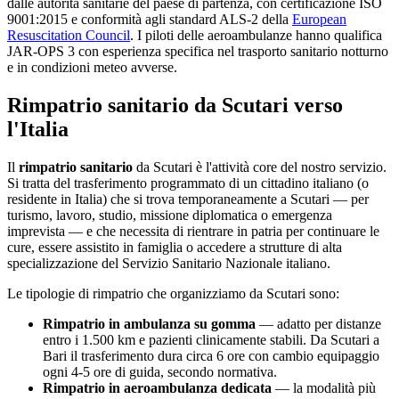
dalle autorità sanitarie del paese di partenza, con certificazione ISO
9001:2015 e conformità agli standard ALS-2 della
European
Resuscitation Council
. I piloti delle aeroambulanze hanno qualifica
JAR-OPS 3 con esperienza specifica nel trasporto sanitario notturno
e in condizioni meteo avverse.
Rimpatrio sanitario da
Scutari
verso
l'Italia
Il
rimpatrio sanitario
da
Scutari
è l'attività core del nostro servizio.
Si tratta del trasferimento programmato di un cittadino italiano (o
residente in Italia) che si trova temporaneamente a
Scutari
— per
turismo, lavoro, studio, missione diplomatica o emergenza
imprevista — e che necessita di rientrare in patria per continuare le
cure, essere assistito in famiglia o accedere a strutture di alta
specializzazione del Servizio Sanitario Nazionale italiano.
Le tipologie di rimpatrio che organizziamo da
Scutari
sono:
Rimpatrio in ambulanza su gomma
— adatto per distanze
entro i 1.500 km e pazienti clinicamente stabili. Da
Scutari
a
Bari il trasferimento dura circa
6
ore con cambio equipaggio
ogni 4-5 ore di guida, secondo normativa.
Rimpatrio in aeroambulanza dedicata
— la modalità più