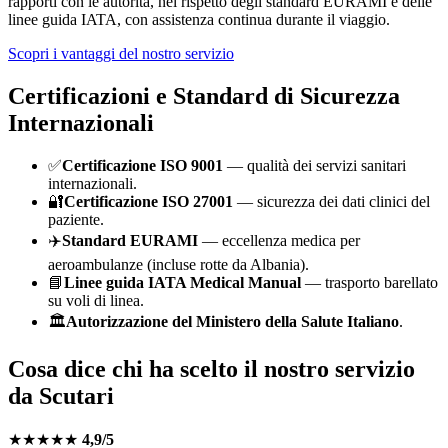
rapporti con le autorità, nel rispetto degli standard EURAMI e delle
linee guida IATA, con assistenza continua durante il viaggio.
Scopri i vantaggi del nostro servizio
Certificazioni e Standard di Sicurezza
Internazionali
✅
Certificazione ISO 9001
— qualità dei servizi sanitari
internazionali.
🔐
Certificazione ISO 27001
— sicurezza dei dati clinici del
paziente.
✈️
Standard EURAMI
— eccellenza medica per
aeroambulanze (incluse rotte da
Albania
).
📘
Linee guida IATA Medical Manual
— trasporto barellato
su voli di linea.
🏛️
Autorizzazione del Ministero della Salute Italiano
.
Cosa dice chi ha scelto il nostro servizio
da
Scutari
★★★★★
4,9/5