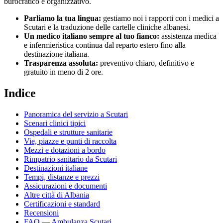
burocratico e organizzativo.
Parliamo la tua lingua:
gestiamo noi i rapporti con i medici a
Scutari
e la traduzione delle cartelle cliniche
albanesi
.
Un medico italiano sempre al tuo fianco:
assistenza medica
e infermieristica continua dal reparto estero fino alla
destinazione italiana.
Trasparenza assoluta:
preventivo chiaro, definitivo e
gratuito in meno di 2 ore.
Indice
Panoramica del servizio a
Scutari
Scenari clinici tipici
Ospedali e strutture sanitarie
Vie, piazze e punti di raccolta
Mezzi e dotazioni a bordo
Rimpatrio sanitario da
Scutari
Destinazioni italiane
Tempi, distanze e prezzi
Assicurazioni e documenti
Altre città di
Albania
Certificazioni e standard
Recensioni
FAQ — Ambulanza
Scutari