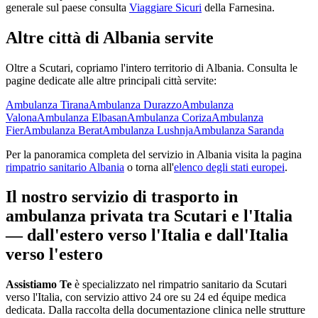
generale sul paese consulta
Viaggiare Sicuri
della Farnesina.
Altre città di
Albania
servite
Oltre a
Scutari
, copriamo l'intero territorio di
Albania
. Consulta le
pagine dedicate alle altre principali città servite:
Ambulanza
Tirana
Ambulanza
Durazzo
Ambulanza
Valona
Ambulanza
Elbasan
Ambulanza
Coriza
Ambulanza
Fier
Ambulanza
Berat
Ambulanza
Lushnja
Ambulanza
Saranda
Per la panoramica completa del servizio in
Albania
visita la pagina
rimpatrio sanitario
Albania
o torna all'
elenco degli stati europei
.
Il nostro servizio di trasporto in
ambulanza privata tra
Scutari
e l'Italia
— dall'estero verso l'Italia e dall'Italia
verso l'estero
Assistiamo Te
è specializzato nel rimpatrio sanitario da Scutari
verso l'Italia, con servizio attivo 24 ore su 24 ed équipe medica
dedicata
.
Dalla raccolta della documentazione clinica nelle strutture