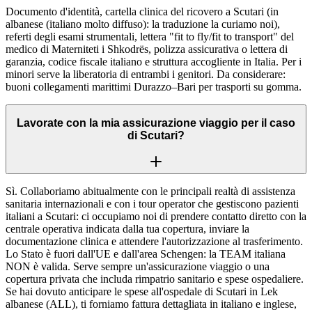
Documento d'identità, cartella clinica del ricovero a Scutari (in
albanese (italiano molto diffuso): la traduzione la curiamo noi),
referti degli esami strumentali, lettera "fit to fly/fit to transport" del
medico di Materniteti i Shkodrës, polizza assicurativa o lettera di
garanzia, codice fiscale italiano e struttura accogliente in Italia. Per i
minori serve la liberatoria di entrambi i genitori. Da considerare:
buoni collegamenti marittimi Durazzo–Bari per trasporti su gomma.
Lavorate con la mia assicurazione viaggio per il caso
di Scutari?
Sì. Collaboriamo abitualmente con le principali realtà di assistenza
sanitaria internazionali e con i tour operator che gestiscono pazienti
italiani a Scutari: ci occupiamo noi di prendere contatto diretto con la
centrale operativa indicata dalla tua copertura, inviare la
documentazione clinica e attendere l'autorizzazione al trasferimento.
Lo Stato è fuori dall'UE e dall'area Schengen: la TEAM italiana
NON è valida. Serve sempre un'assicurazione viaggio o una
copertura privata che includa rimpatrio sanitario e spese ospedaliere.
Se hai dovuto anticipare le spese all'ospedale di Scutari in Lek
albanese (ALL), ti forniamo fattura dettagliata in italiano e inglese,