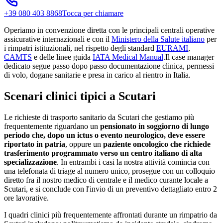
+39 080 403 8868
Tocca per chiamare
Operiamo in convenzione diretta con le principali centrali operative
assicurative internazionali e con il
Ministero della Salute italiano
per
i rimpatri istituzionali, nel rispetto degli standard
EURAMI
,
CAMTS
e delle linee guida
IATA Medical Manual
.
Il case manager
dedicato segue passo dopo passo documentazione clinica, permessi
di volo, dogane sanitarie e presa in carico al rientro in Italia.
Scenari clinici tipici a
Scutari
Le richieste di trasporto sanitario da
Scutari
che gestiamo più
frequentemente riguardano un
pensionato in soggiorno di lungo
periodo che, dopo un ictus o evento neurologico, deve essere
riportato in patria
, oppure un
paziente oncologico che richiede
trasferimento programmato verso un centro italiano di alta
specializzazione
. In entrambi i casi la nostra attività comincia con
una telefonata di triage al numero unico, prosegue con un colloquio
diretto fra il nostro medico di centrale e il medico curante locale a
Scutari
, e si conclude con l'invio di un preventivo dettagliato entro 2
ore lavorative.
I quadri clinici più frequentemente affrontati durante un rimpatrio da