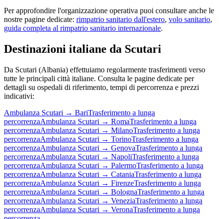
Per approfondire l'organizzazione operativa puoi consultare anche le
nostre pagine dedicate:
rimpatrio sanitario dall'estero
,
volo sanitario
,
guida completa al rimpatrio sanitario internazionale
.
Destinazioni italiane da
Scutari
Da
Scutari
(
Albania
) effettuiamo regolarmente trasferimenti verso
tutte le principali città italiane. Consulta le pagine dedicate per
dettagli su ospedali di riferimento, tempi di percorrenza e prezzi
indicativi:
Ambulanza
Scutari
→
Bari
Trasferimento a lunga
percorrenza
Ambulanza
Scutari
→
Roma
Trasferimento a lunga
percorrenza
Ambulanza
Scutari
→
Milano
Trasferimento a lunga
percorrenza
Ambulanza
Scutari
→
Torino
Trasferimento a lunga
percorrenza
Ambulanza
Scutari
→
Genova
Trasferimento a lunga
percorrenza
Ambulanza
Scutari
→
Napoli
Trasferimento a lunga
percorrenza
Ambulanza
Scutari
→
Palermo
Trasferimento a lunga
percorrenza
Ambulanza
Scutari
→
Catania
Trasferimento a lunga
percorrenza
Ambulanza
Scutari
→
Firenze
Trasferimento a lunga
percorrenza
Ambulanza
Scutari
→
Bologna
Trasferimento a lunga
percorrenza
Ambulanza
Scutari
→
Venezia
Trasferimento a lunga
percorrenza
Ambulanza
Scutari
→
Verona
Trasferimento a lunga
percorrenza