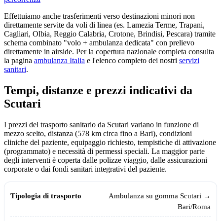
Effettuiamo anche trasferimenti verso destinazioni minori non
direttamente servite da voli di linea (es. Lamezia Terme, Trapani,
Cagliari, Olbia, Reggio Calabria, Crotone, Brindisi, Pescara) tramite
schema combinato "volo + ambulanza dedicata" con prelievo
direttamente in airside. Per la copertura nazionale completa consulta
la pagina
ambulanza Italia
e l'elenco completo dei nostri
servizi
sanitari
.
Tempi, distanze e prezzi indicativi da
Scutari
I prezzi del trasporto sanitario da
Scutari
variano in funzione di
mezzo scelto, distanza (
578
km circa fino a Bari), condizioni
cliniche del paziente, equipaggio richiesto, tempistiche di attivazione
(programmato) e necessità di permessi speciali. La maggior parte
degli interventi è coperta dalle polizze viaggio, dalle assicurazioni
corporate o dai fondi sanitari integrativi del paziente.
Tempi, distanze e prezzi indicativi per il trasporto sanitario da
Scutari
v
Tipologia di trasporto
Tempo medio
Prezzo indicativo (€)
Ambulanza su gomma
Scutari
→
Bari/Roma