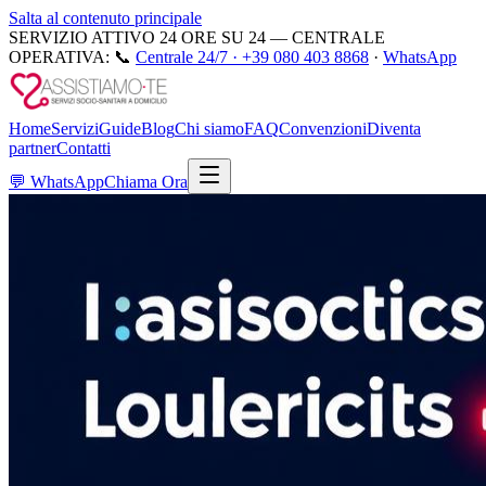
Salta al contenuto principale
SERVIZIO ATTIVO 24 ORE SU 24 — CENTRALE
OPERATIVA:
📞
Centrale 24/7 ·
+39 080 403 8868
·
WhatsApp
Home
Servizi
Guide
Blog
Chi siamo
FAQ
Convenzioni
Diventa
partner
Contatti
💬
WhatsApp
Chiama Ora