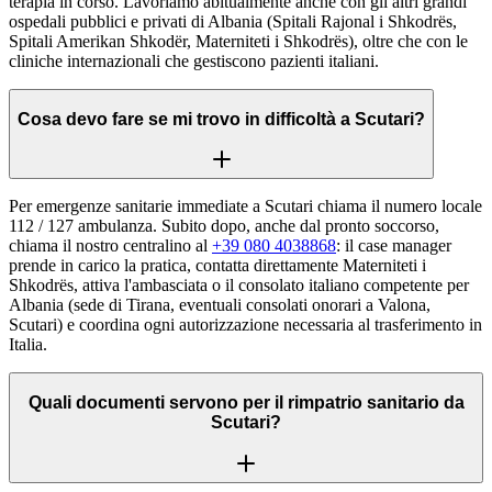
terapia in corso. Lavoriamo abitualmente anche con gli altri grandi
ospedali pubblici e privati di Albania (Spitali Rajonal i Shkodrës,
Spitali Amerikan Shkodër, Materniteti i Shkodrës), oltre che con le
cliniche internazionali che gestiscono pazienti italiani.
Cosa devo fare se mi trovo in difficoltà a Scutari?
Per emergenze sanitarie immediate a Scutari chiama il numero locale
112 / 127 ambulanza. Subito dopo, anche dal pronto soccorso,
chiama il nostro centralino al
+39 080 4038868
: il case manager
prende in carico la pratica, contatta direttamente Materniteti i
Shkodrës, attiva l'ambasciata o il consolato italiano competente per
Albania (sede di Tirana, eventuali consolati onorari a Valona,
Scutari) e coordina ogni autorizzazione necessaria al trasferimento in
Italia.
Quali documenti servono per il rimpatrio sanitario da
Scutari?