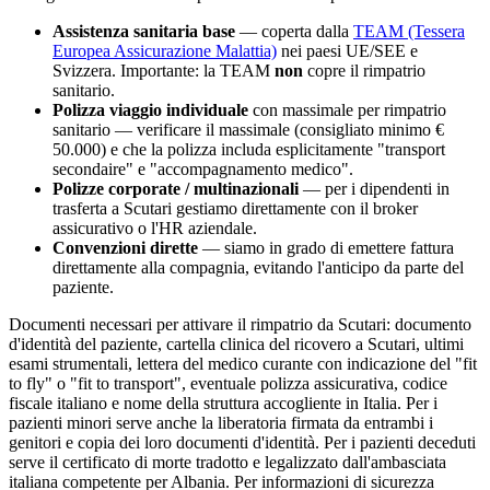
Assistenza sanitaria base
— coperta dalla
TEAM (Tessera
Europea Assicurazione Malattia)
nei paesi UE/SEE e
Svizzera. Importante: la TEAM
non
copre il rimpatrio
sanitario.
Polizza viaggio individuale
con massimale per rimpatrio
sanitario — verificare il massimale (consigliato minimo €
50.000) e che la polizza includa esplicitamente "transport
secondaire" e "accompagnamento medico".
Polizze corporate / multinazionali
— per i dipendenti in
trasferta a
Scutari
gestiamo direttamente con il broker
assicurativo o l'HR aziendale.
Convenzioni dirette
— siamo in grado di emettere fattura
direttamente alla compagnia, evitando l'anticipo da parte del
paziente.
Documenti necessari per attivare il rimpatrio da
Scutari
: documento
d'identità del paziente, cartella clinica del ricovero a
Scutari
, ultimi
esami strumentali, lettera del medico curante con indicazione del "fit
to fly" o "fit to transport", eventuale polizza assicurativa, codice
fiscale italiano e nome della struttura accogliente in Italia. Per i
pazienti minori serve anche la liberatoria firmata da entrambi i
genitori e copia dei loro documenti d'identità. Per i pazienti deceduti
serve il certificato di morte tradotto e legalizzato dall'ambasciata
italiana competente per
Albania
. Per informazioni di sicurezza