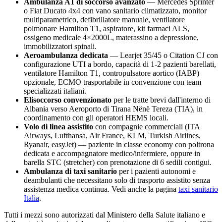
Ambulanza A1 di soccorso avanzato
— Mercedes Sprinter
o Fiat Ducato 4x4 con vano sanitario climatizzato, monitor
multiparametrico, defibrillatore manuale, ventilatore
polmonare Hamilton T1, aspiratore, kit farmaci ALS,
ossigeno medicale 4×2000L, materassino a depressione,
immobilizzatori spinali.
Aeroambulanza dedicata
— Learjet 35/45 o Citation CJ con
configurazione UTI a bordo, capacità di 1-2 pazienti barellati,
ventilatore Hamilton T1, contropulsatore aortico (IABP)
opzionale, ECMO trasportabile in convenzione con team
specializzati italiani.
Elisoccorso convenzionato
per le tratte brevi dall'interno di
Albania
verso
Aeroporto di Tirana Nënë Tereza (TIA)
, in
coordinamento con gli operatori HEMS locali.
Volo di linea assistito
con compagnie commerciali (ITA
Airways, Lufthansa, Air France, KLM, Turkish Airlines,
Ryanair, easyJet) — paziente in classe economy con poltrona
dedicata e accompagnatore medico/infermiere, oppure in
barella STC (stretcher) con prenotazione di 6 sedili contigui.
Ambulanza di taxi sanitario
per i pazienti autonomi e
deambulanti che necessitano solo di trasporto assistito senza
assistenza medica continua. Vedi anche la pagina
taxi sanitario
Italia
.
Tutti i mezzi sono autorizzati dal Ministero della Salute italiano e