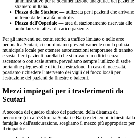
amministrativo per la documentazione anagrafica del paziente
straniero in Italia.
Piazza della Stazione
— utilizzata per i pazienti che arrivano
in treno dalle località limitrofe.
Piazza dell'Ospedale
— area di stazionamento riservata alle
ambulanze in attesa di carico paziente.
Per gli interventi nei centri storici a traffico limitato o nelle aree
pedonali a
Scutari
, ci coordiniamo preventivamente con la polizia
municipale locale per ottenere autorizzazioni temporanee di transito
e sosta. Per i pazienti barellati che si trovano in edifici senza
ascensore o con scale strette, prevediamo sempre l'utilizzo di sedie
portantine pieghevoli e di teli da estrazione. In caso di necessità,
possiamo richiedere l'intervento dei vigili del fuoco locali per
l'estrazione dei pazienti da finestre o balconi.
Mezzi impiegati per i trasferimenti da
Scutari
A seconda del quadro clinico del paziente, della distanza da
percorrere (circa
578
km tra
Scutari
e Bari) e dei tempi richiesti dalla
famiglia o dall'assicurazione, scegliamo il mezzo più appropriato per
il rimpatrio: