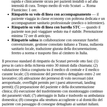
rapida e clinicamente sicura per pazienti instabili o ad alta
intensità di cura. Tempo medio di volo
Scutari
→ Roma
Fiumicino:
1
ore.
Rimpatrio su volo di linea con accompagnamento
— il
paziente viaggia in classe economy con poltrona dedicata e un
accompagnatore sanitario professionale (medico o infermiere).
Rimpatrio su volo di linea con barella STC
— quando il
paziente non può viaggiare seduto ma è stabile. Prenotazione
minima 72 ore di anticipo.
Rimpatrio salma
in collaborazione con onoranze funebri
convenzionate, gestione consolato italiano a
Tirana
, nullaosta
sanitario locale, traduzione giurata della documentazione,
feretro a norma e trasporto fino al cimitero in Italia.
Il processo standard di rimpatrio da
Scutari
prevede otto fasi: (1)
presa in carico della richiesta entro 30 minuti dalla chiamata; (2)
valutazione clinica congiunta tra il medico di centrale e il medico
curante locale; (3) emissione del preventivo dettagliato entro 2 ore
lavorative; (4) attivazione dei permessi di volo necessari (slot
aeroportuale, overflight permits per i paesi attraversati, landing
permit); (5) preparazione del paziente e della documentazione
clinica; (6) esecuzione del trasferimento con monitoraggio continuo
dei parametri vitali; (7) atterraggio in Italia e trasbordo su ambulanza
domestica; (8) consegna alla struttura accogliente o al domicilio del
paziente con passaggio di consegne dettagliato ai sanitari italiani.