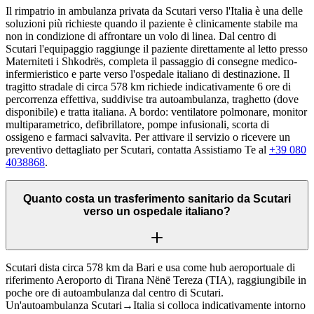
Il rimpatrio in ambulanza privata da Scutari verso l'Italia è una delle
soluzioni più richieste quando il paziente è clinicamente stabile ma
non in condizione di affrontare un volo di linea. Dal centro di
Scutari l'equipaggio raggiunge il paziente direttamente al letto presso
Materniteti i Shkodrës, completa il passaggio di consegne medico-
infermieristico e parte verso l'ospedale italiano di destinazione. Il
tragitto stradale di circa 578 km richiede indicativamente 6 ore di
percorrenza effettiva, suddivise tra autoambulanza, traghetto (dove
disponibile) e tratta italiana. A bordo: ventilatore polmonare, monitor
multiparametrico, defibrillatore, pompe infusionali, scorta di
ossigeno e farmaci salvavita. Per attivare il servizio o ricevere un
preventivo dettagliato per Scutari, contatta Assistiamo Te al
+39 080
4038868
.
Quanto costa un trasferimento sanitario da Scutari
verso un ospedale italiano?
Scutari dista circa 578 km da Bari e usa come hub aeroportuale di
riferimento Aeroporto di Tirana Nënë Tereza (TIA), raggiungibile in
poche ore di autoambulanza dal centro di Scutari.
Un'autoambulanza Scutari→Italia si colloca indicativamente intorno