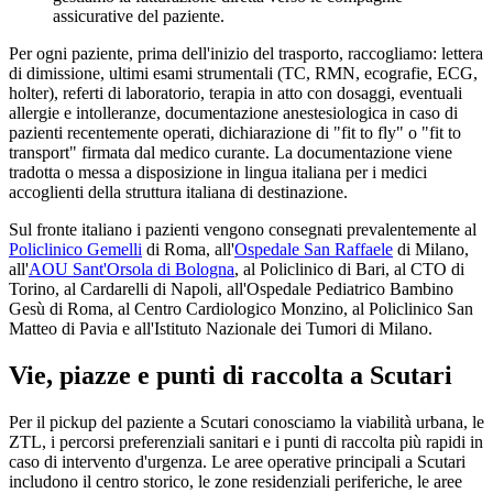
assicurative del paziente.
Per ogni paziente, prima dell'inizio del trasporto, raccogliamo: lettera
di dimissione, ultimi esami strumentali (TC, RMN, ecografie, ECG,
holter), referti di laboratorio, terapia in atto con dosaggi, eventuali
allergie e intolleranze, documentazione anestesiologica in caso di
pazienti recentemente operati, dichiarazione di "fit to fly" o "fit to
transport" firmata dal medico curante. La documentazione viene
tradotta o messa a disposizione in lingua italiana per i medici
accoglienti della struttura italiana di destinazione.
Sul fronte italiano i pazienti vengono consegnati prevalentemente al
Policlinico Gemelli
di Roma, all'
Ospedale San Raffaele
di Milano,
all'
AOU Sant'Orsola di Bologna
, al Policlinico di Bari, al CTO di
Torino, al Cardarelli di Napoli, all'Ospedale Pediatrico Bambino
Gesù di Roma, al Centro Cardiologico Monzino, al Policlinico San
Matteo di Pavia e all'Istituto Nazionale dei Tumori di Milano.
Vie, piazze e punti di raccolta a
Scutari
Per il pickup del paziente a
Scutari
conosciamo la viabilità urbana, le
ZTL, i percorsi preferenziali sanitari e i punti di raccolta più rapidi in
caso di intervento d'urgenza. Le aree operative principali a
Scutari
includono il centro storico, le zone residenziali periferiche, le aree