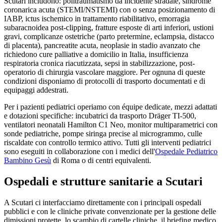
Scutari
includono: politraumatismo da incidente stradale, sindrome
coronarica acuta (STEMI/NSTEMI) con o senza posizionamento di
IABP, ictus ischemico in trattamento riabilitativo, emorragia
subaracnoidea post-clipping, fratture esposte di arti inferiori, ustioni
gravi, complicanze ostetriche (parto pretermine, eclampsia, distacco
di placenta), pancreatite acuta, neoplasie in stadio avanzato che
richiedono cure palliative a domicilio in Italia, insufficienza
respiratoria cronica riacutizzata, sepsi in stabilizzazione, post-
operatorio di chirurgia vascolare maggiore. Per ognuna di queste
condizioni disponiamo di protocolli di trasporto documentati e di
equipaggi addestrati.
Per i pazienti pediatrici operiamo con équipe dedicate, mezzi adattati
e dotazioni specifiche: incubatrici da trasporto Dräger TI-500,
ventilatori neonatali Hamilton C1 Neo, monitor multiparametrici con
sonde pediatriche, pompe siringa precise al microgrammo, culle
riscaldate con controllo termico attivo. Tutti gli interventi pediatrici
sono eseguiti in collaborazione con i medici dell'
Ospedale Pediatrico
Bambino Gesù
di Roma o di centri equivalenti.
Ospedali e strutture sanitarie a
Scutari
A
Scutari
ci interfacciamo direttamente con i principali ospedali
pubblici e con le cliniche private convenzionate per la gestione delle
dimissioni protette, lo scambio di cartelle cliniche, il briefing medico