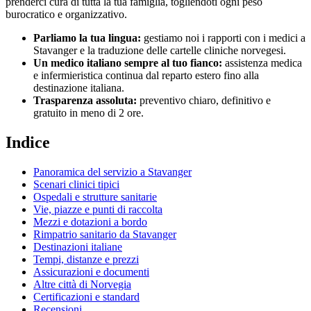
prenderci cura di tutta la tua famiglia, togliendoti ogni peso
burocratico e organizzativo.
Parliamo la tua lingua:
gestiamo noi i rapporti con i medici a
Stavanger
e la traduzione delle cartelle cliniche
norvegesi
.
Un medico italiano sempre al tuo fianco:
assistenza medica
e infermieristica continua dal reparto estero fino alla
destinazione italiana.
Trasparenza assoluta:
preventivo chiaro, definitivo e
gratuito in meno di 2 ore.
Indice
Panoramica del servizio a
Stavanger
Scenari clinici tipici
Ospedali e strutture sanitarie
Vie, piazze e punti di raccolta
Mezzi e dotazioni a bordo
Rimpatrio sanitario da
Stavanger
Destinazioni italiane
Tempi, distanze e prezzi
Assicurazioni e documenti
Altre città di
Norvegia
Certificazioni e standard
Recensioni