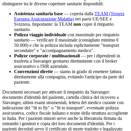
distinguere tra le diverse coperture sanitarie disponibili:
Assistenza sanitaria base
— coperta dalla
TEAM (Tessera
Europea Assicurazione Malattia)
nei paesi UE/SEE e
Svizzera. Importante: la TEAM
non
copre il rimpatrio
sanitario.
Polizza viaggio individuale
con massimale per rimpatrio
sanitario — verificare il massimale (consigliato minimo €
50.000) e che la polizza includa esplicitamente "transport
secondaire" e "accompagnamento medico".
Polizze corporate / multinazionali
— per i dipendenti in
trasferta a
Stavanger
gestiamo direttamente con il broker
assicurativo o l'HR aziendale.
Convenzioni dirette
— siamo in grado di emettere fattura
direttamente alla compagnia, evitando l'anticipo da parte del
paziente.
Documenti necessari per attivare il rimpatrio da
Stavanger
:
documento d'identità del paziente, cartella clinica del ricovero a
Stavanger
, ultimi esami strumentali, lettera del medico curante con
indicazione del "fit to fly" o "fit to transport", eventuale polizza
assicurativa, codice fiscale italiano e nome della struttura accogliente
in Italia. Per i pazienti minori serve anche la liberatoria firmata da
entrambi i genitori e copia dei loro documenti d'identità. Per i
pazienti deceduti serve il certificato di morte tradotto e legalizzato