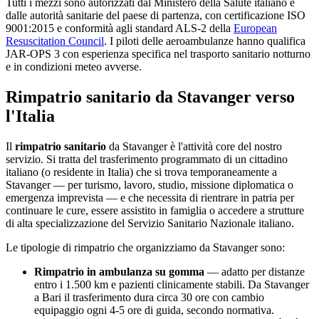
Tutti i mezzi sono autorizzati dal Ministero della Salute italiano e
dalle autorità sanitarie del paese di partenza, con certificazione ISO
9001:2015 e conformità agli standard ALS-2 della
European
Resuscitation Council
. I piloti delle aeroambulanze hanno qualifica
JAR-OPS 3 con esperienza specifica nel trasporto sanitario notturno
e in condizioni meteo avverse.
Rimpatrio sanitario da
Stavanger
verso
l'Italia
Il
rimpatrio sanitario
da
Stavanger
è l'attività core del nostro
servizio. Si tratta del trasferimento programmato di un cittadino
italiano (o residente in Italia) che si trova temporaneamente a
Stavanger
— per turismo, lavoro, studio, missione diplomatica o
emergenza imprevista — e che necessita di rientrare in patria per
continuare le cure, essere assistito in famiglia o accedere a strutture
di alta specializzazione del Servizio Sanitario Nazionale italiano.
Le tipologie di rimpatrio che organizziamo da
Stavanger
sono:
Rimpatrio in ambulanza su gomma
— adatto per distanze
entro i 1.500 km e pazienti clinicamente stabili. Da
Stavanger
a Bari il trasferimento dura circa
30
ore con cambio
equipaggio ogni 4-5 ore di guida, secondo normativa.