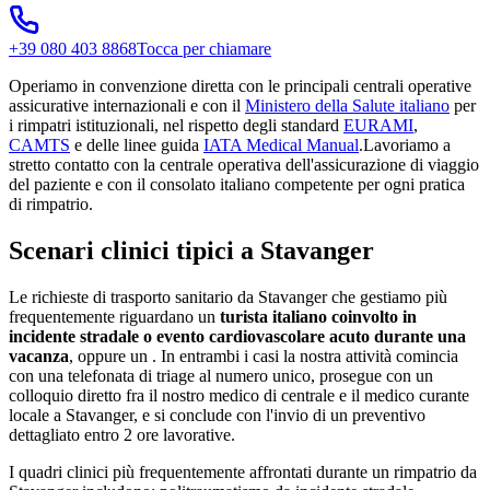
+39 080 403 8868
Tocca per chiamare
Operiamo in convenzione diretta con le principali centrali operative
assicurative internazionali e con il
Ministero della Salute italiano
per
i rimpatri istituzionali, nel rispetto degli standard
EURAMI
,
CAMTS
e delle linee guida
IATA Medical Manual
.
Lavoriamo a
stretto contatto con la centrale operativa dell'assicurazione di viaggio
del paziente e con il consolato italiano competente per ogni pratica
di rimpatrio.
Scenari clinici tipici a
Stavanger
Le richieste di trasporto sanitario da
Stavanger
che gestiamo più
frequentemente riguardano un
turista italiano coinvolto in
incidente stradale o evento cardiovascolare acuto durante una
vacanza
, oppure un
. In entrambi i casi la nostra attività comincia
con una telefonata di triage al numero unico, prosegue con un
colloquio diretto fra il nostro medico di centrale e il medico curante
locale a
Stavanger
, e si conclude con l'invio di un preventivo
dettagliato entro 2 ore lavorative.
I quadri clinici più frequentemente affrontati durante un rimpatrio da