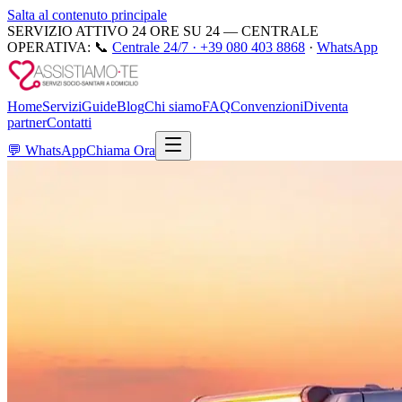
Salta al contenuto principale
SERVIZIO ATTIVO 24 ORE SU 24 — CENTRALE
OPERATIVA:
📞
Centrale 24/7 ·
+39 080 403 8868
·
WhatsApp
Home
Servizi
Guide
Blog
Chi siamo
FAQ
Convenzioni
Diventa
partner
Contatti
💬
WhatsApp
Chiama Ora