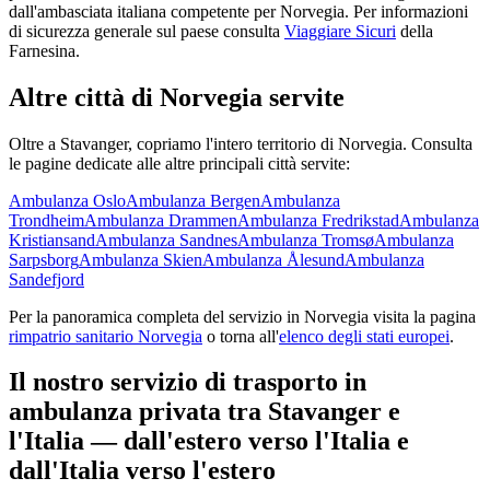
dall'ambasciata italiana competente per
Norvegia
. Per informazioni
di sicurezza generale sul paese consulta
Viaggiare Sicuri
della
Farnesina.
Altre città di
Norvegia
servite
Oltre a
Stavanger
, copriamo l'intero territorio di
Norvegia
. Consulta
le pagine dedicate alle altre principali città servite:
Ambulanza
Oslo
Ambulanza
Bergen
Ambulanza
Trondheim
Ambulanza
Drammen
Ambulanza
Fredrikstad
Ambulanza
Kristiansand
Ambulanza
Sandnes
Ambulanza
Tromsø
Ambulanza
Sarpsborg
Ambulanza
Skien
Ambulanza
Ålesund
Ambulanza
Sandefjord
Per la panoramica completa del servizio in
Norvegia
visita la pagina
rimpatrio sanitario
Norvegia
o torna all'
elenco degli stati europei
.
Il nostro servizio di trasporto in
ambulanza privata tra
Stavanger
e
l'Italia — dall'estero verso l'Italia e
dall'Italia verso l'estero