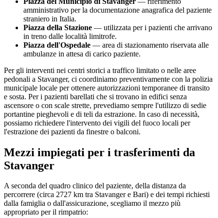
Piazza del Municipio di
Stavanger
— riferimento
amministrativo per la documentazione anagrafica del paziente
straniero in Italia.
Piazza della Stazione
— utilizzata per i pazienti che arrivano
in treno dalle località limitrofe.
Piazza dell'Ospedale
— area di stazionamento riservata alle
ambulanze in attesa di carico paziente.
Per gli interventi nei centri storici a traffico limitato o nelle aree
pedonali a
Stavanger
, ci coordiniamo preventivamente con la polizia
municipale locale per ottenere autorizzazioni temporanee di transito
e sosta. Per i pazienti barellati che si trovano in edifici senza
ascensore o con scale strette, prevediamo sempre l'utilizzo di sedie
portantine pieghevoli e di teli da estrazione. In caso di necessità,
possiamo richiedere l'intervento dei vigili del fuoco locali per
l'estrazione dei pazienti da finestre o balconi.
Mezzi impiegati per i trasferimenti da
Stavanger
A seconda del quadro clinico del paziente, della distanza da
percorrere (circa
2727
km tra
Stavanger
e Bari) e dei tempi richiesti
dalla famiglia o dall'assicurazione, scegliamo il mezzo più
appropriato per il rimpatrio: