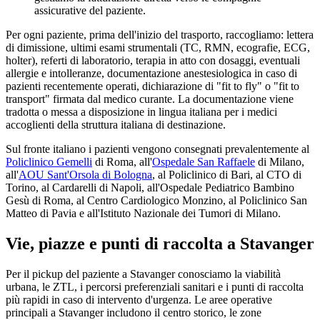
assicurative del paziente.
Per ogni paziente, prima dell'inizio del trasporto, raccogliamo: lettera
di dimissione, ultimi esami strumentali (TC, RMN, ecografie, ECG,
holter), referti di laboratorio, terapia in atto con dosaggi, eventuali
allergie e intolleranze, documentazione anestesiologica in caso di
pazienti recentemente operati, dichiarazione di "fit to fly" o "fit to
transport" firmata dal medico curante. La documentazione viene
tradotta o messa a disposizione in lingua italiana per i medici
accoglienti della struttura italiana di destinazione.
Sul fronte italiano i pazienti vengono consegnati prevalentemente al
Policlinico Gemelli
di Roma, all'
Ospedale San Raffaele
di Milano,
all'
AOU Sant'Orsola di Bologna
, al Policlinico di Bari, al CTO di
Torino, al Cardarelli di Napoli, all'Ospedale Pediatrico Bambino
Gesù di Roma, al Centro Cardiologico Monzino, al Policlinico San
Matteo di Pavia e all'Istituto Nazionale dei Tumori di Milano.
Vie, piazze e punti di raccolta a
Stavanger
Per il pickup del paziente a
Stavanger
conosciamo la viabilità
urbana, le ZTL, i percorsi preferenziali sanitari e i punti di raccolta
più rapidi in caso di intervento d'urgenza. Le aree operative
principali a
Stavanger
includono il centro storico, le zone