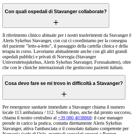
Con quali ospedali di Stavanger collaborate?
Il riferimento clinico abituale per i nostri trasferimenti da Stavanger è
Aleris Sykehus Stavanger, con cui ci coordiniamo per la consegna
del paziente "letto-a-letto", il passaggio della cartella clinica e della
terapia in corso. Lavoriamo abitualmente anche con gli altri grandi
ospedali pubblici e privati di Norvegia (Stavanger
Universitetssjukehus, Aleris Sykehus Stavanger, Forusakutten), oltre
che con le cliniche internazionali che gestiscono pazienti italiani.
Cosa devo fare se mi trovo in difficoltà a Stavanger?
Per emergenze sanitarie immediate a Stavanger chiama il numero
locale 113 ambulanza / 112. Subito dopo, anche dal pronto soccorso,
chiama il nostro centralino al
+39 080 4038868
: il case manager
prende in carico la pratica, contatta direttamente Aleris Sykehus
Stavanger, attiva l'ambasciata o il consolato italiano competente per
Norvegia (sede di Oslo, eventuali consolati onorari a Bergen,