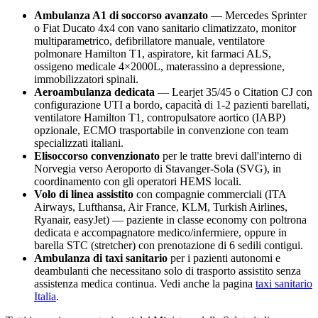
Ambulanza A1 di soccorso avanzato
— Mercedes Sprinter
o Fiat Ducato 4x4 con vano sanitario climatizzato, monitor
multiparametrico, defibrillatore manuale, ventilatore
polmonare Hamilton T1, aspiratore, kit farmaci ALS,
ossigeno medicale 4×2000L, materassino a depressione,
immobilizzatori spinali.
Aeroambulanza dedicata
— Learjet 35/45 o Citation CJ con
configurazione UTI a bordo, capacità di 1-2 pazienti barellati,
ventilatore Hamilton T1, contropulsatore aortico (IABP)
opzionale, ECMO trasportabile in convenzione con team
specializzati italiani.
Elisoccorso convenzionato
per le tratte brevi dall'interno di
Norvegia
verso
Aeroporto di Stavanger-Sola (SVG)
, in
coordinamento con gli operatori HEMS locali.
Volo di linea assistito
con compagnie commerciali (ITA
Airways, Lufthansa, Air France, KLM, Turkish Airlines,
Ryanair, easyJet) — paziente in classe economy con poltrona
dedicata e accompagnatore medico/infermiere, oppure in
barella STC (stretcher) con prenotazione di 6 sedili contigui.
Ambulanza di taxi sanitario
per i pazienti autonomi e
deambulanti che necessitano solo di trasporto assistito senza
assistenza medica continua. Vedi anche la pagina
taxi sanitario
Italia
.