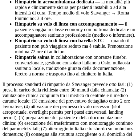
Rimpatrio in aeroambulanza dedicata
— la modalità più
rapida e clinicamente sicura per pazienti instabili o ad alta
intensità di cura. Tempo medio di volo
Stavanger
→ Roma
Fiumicino:
3.4
ore.
Rimpatrio su volo di linea con accompagnamento
— il
paziente viaggia in classe economy con poltrona dedicata e un
accompagnatore sanitario professionale (medico o infermiere).
Rimpatrio su volo di linea con barella STC
— quando il
paziente non può viaggiare seduto ma è stabile. Prenotazione
minima 72 ore di anticipo.
Rimpatrio salma
in collaborazione con onoranze funebri
convenzionate, gestione consolato italiano a
Oslo
, nullaosta
sanitario locale, traduzione giurata della documentazione,
feretro a norma e trasporto fino al cimitero in Italia.
Il processo standard di rimpatrio da
Stavanger
prevede otto fasi: (1)
presa in carico della richiesta entro 30 minuti dalla chiamata; (2)
valutazione clinica congiunta tra il medico di centrale e il medico
curante locale; (3) emissione del preventivo dettagliato entro 2 ore
lavorative; (4) attivazione dei permessi di volo necessari (slot
aeroportuale, overflight permits per i paesi attraversati, landing
permit); (5) preparazione del paziente e della documentazione
clinica; (6) esecuzione del trasferimento con monitoraggio continuo
dei parametri vitali; (7) atterraggio in Italia e trasbordo su ambulanza
domestica; (8) consegna alla struttura accogliente o al domicilio del