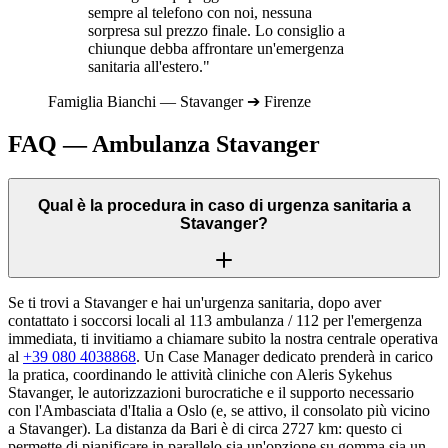
sempre al telefono con noi, nessuna
sorpresa sul prezzo finale. Lo consiglio a
chiunque debba affrontare un'emergenza
sanitaria all'estero."
Famiglia
Bianchi
—
Stavanger
➔
Firenze
FAQ — Ambulanza
Stavanger
Qual è la procedura in caso di urgenza sanitaria a
Stavanger?
Se ti trovi a Stavanger e hai un'urgenza sanitaria, dopo aver
contattato i soccorsi locali al 113 ambulanza / 112 per l'emergenza
immediata, ti invitiamo a chiamare subito la nostra centrale operativa
al
+39 080 4038868
. Un Case Manager dedicato prenderà in carico
la pratica, coordinando le attività cliniche con Aleris Sykehus
Stavanger, le autorizzazioni burocratiche e il supporto necessario
con l'Ambasciata d'Italia a Oslo (e, se attivo, il consolato più vicino
a Stavanger). La distanza da Bari è di circa 2727 km: questo ci
permette di pianificare in parallelo sia un'opzione su gomma sia un