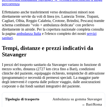
percorrenza
Effettuiamo anche trasferimenti verso destinazioni minori non
direttamente servite da voli di linea (es. Lamezia Terme, Trapani,
Cagliari, Olbia, Reggio Calabria, Crotone, Brindisi, Pescara) tramite
schema combinato "volo + ambulanza dedicata" con prelievo
direttamente in airside. Per la copertura nazionale completa consulta
la pagina
ambulanza Italia
e l'elenco completo dei nostri
servizi
sanitari
.
Tempi, distanze e prezzi indicativi da
Stavanger
I prezzi del trasporto sanitario da
Stavanger
variano in funzione di
mezzo scelto, distanza (
2727
km circa fino a Bari), condizioni
cliniche del paziente, equipaggio richiesto, tempistiche di attivazione
(programmato) e necessità di permessi speciali. La maggior parte
degli interventi è coperta dalle polizze viaggio, dalle assicurazioni
corporate o dai fondi sanitari integrativi del paziente.
Tempi, distanze e prezzi indicativi per il trasporto sanitario da
Stavang
Tipologia di trasporto
Tempo medio
Prezzo indicativo (€)
Ambulanza su gomma
Stavanger
→ Bari/Roma