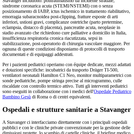
Stavanger
includono: politraumatismo da incidente stradale,
sindrome coronarica acuta (STEMI/NSTEMI) con o senza
posizionamento di IABP, ictus ischemico in trattamento riabilitativo,
emorragia subaracnoidea post-clipping, fratture esposte di arti
inferiori, ustioni gravi, complicanze ostetriche (parto pretermine,
eclampsia, distacco di placenta), pancreatite acuta, neoplasie in
stadio avanzato che richiedono cure palliative a domicilio in Italia,
insufficienza respiratoria cronica riacutizzata, sepsi in
stabilizzazione, post-operatorio di chirurgia vascolare maggiore. Per
ognuna di queste condizioni disponiamo di protocolli di trasporto
documentati e di equipaggi addestrati.
Per i pazienti pediatrici operiamo con équipe dedicate, mezzi adattati
e dotazioni specifiche: incubatrici da trasporto Dräger TI-500,
ventilatori neonatali Hamilton C1 Neo, monitor multiparametrici con
sonde pediatriche, pompe siringa precise al microgrammo, culle
riscaldate con controllo termico attivo. Tutti gli interventi pediatrici
sono eseguiti in collaborazione con i medici dell'
Ospedale Pediatrico
Bambino Gesù
di Roma o di centri equivalenti.
Ospedali e strutture sanitarie a
Stavanger
A
Stavanger
ci interfacciamo direttamente con i principali ospedali
pubblici e con le cliniche private convenzionate per la gestione delle
dimissioni protette, lo scambio di cartelle cliniche, il briefing medico