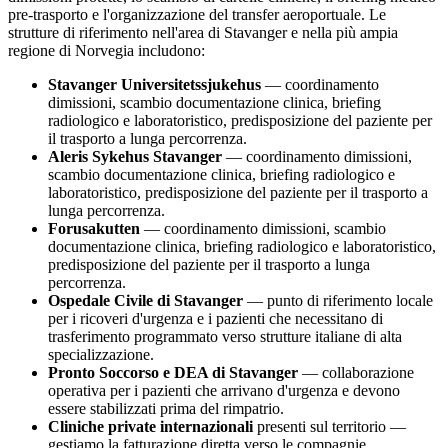
pre-trasporto e l'organizzazione del transfer aeroportuale. Le
strutture di riferimento nell'area di
Stavanger
e nella più ampia
regione di
Norvegia
includono:
Stavanger Universitetssjukehus
— coordinamento
dimissioni, scambio documentazione clinica, briefing
radiologico e laboratoristico, predisposizione del paziente per
il trasporto a lunga percorrenza.
Aleris Sykehus Stavanger
— coordinamento dimissioni,
scambio documentazione clinica, briefing radiologico e
laboratoristico, predisposizione del paziente per il trasporto a
lunga percorrenza.
Forusakutten
— coordinamento dimissioni, scambio
documentazione clinica, briefing radiologico e laboratoristico,
predisposizione del paziente per il trasporto a lunga
percorrenza.
Ospedale Civile di
Stavanger
— punto di riferimento locale
per i ricoveri d'urgenza e i pazienti che necessitano di
trasferimento programmato verso strutture italiane di alta
specializzazione.
Pronto Soccorso e DEA di
Stavanger
— collaborazione
operativa per i pazienti che arrivano d'urgenza e devono
essere stabilizzati prima del rimpatrio.
Cliniche private internazionali
presenti sul territorio —
gestiamo la fatturazione diretta verso le compagnie