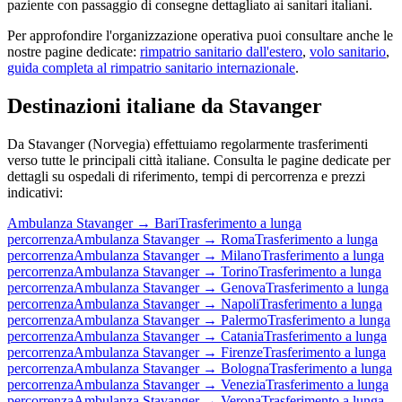
paziente con passaggio di consegne dettagliato ai sanitari italiani.
Per approfondire l'organizzazione operativa puoi consultare anche le
nostre pagine dedicate:
rimpatrio sanitario dall'estero
,
volo sanitario
,
guida completa al rimpatrio sanitario internazionale
.
Destinazioni italiane da
Stavanger
Da
Stavanger
(
Norvegia
) effettuiamo regolarmente trasferimenti
verso tutte le principali città italiane. Consulta le pagine dedicate per
dettagli su ospedali di riferimento, tempi di percorrenza e prezzi
indicativi:
Ambulanza
Stavanger
→
Bari
Trasferimento a lunga
percorrenza
Ambulanza
Stavanger
→
Roma
Trasferimento a lunga
percorrenza
Ambulanza
Stavanger
→
Milano
Trasferimento a lunga
percorrenza
Ambulanza
Stavanger
→
Torino
Trasferimento a lunga
percorrenza
Ambulanza
Stavanger
→
Genova
Trasferimento a lunga
percorrenza
Ambulanza
Stavanger
→
Napoli
Trasferimento a lunga
percorrenza
Ambulanza
Stavanger
→
Palermo
Trasferimento a lunga
percorrenza
Ambulanza
Stavanger
→
Catania
Trasferimento a lunga
percorrenza
Ambulanza
Stavanger
→
Firenze
Trasferimento a lunga
percorrenza
Ambulanza
Stavanger
→
Bologna
Trasferimento a lunga
percorrenza
Ambulanza
Stavanger
→
Venezia
Trasferimento a lunga
percorrenza
Ambulanza
Stavanger
→
Verona
Trasferimento a lunga