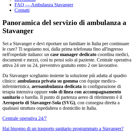
FAQ — Ambulanza
Stavanger
Contatti
Panoramica del servizio di ambulanza a
Stavanger
Sei a
Stavanger
e devi riportare un familiare in Italia per continuare
le cure? Ti seguiamo noi, dalla prima telefonata fino all'ingresso
nell'ospedale italiano: un
case manager dedicato
coordina medici,
documenti e mezzi, così tu pensi solo al paziente. Centrale operativa
attiva 24 ore su 24, preventivo gratuito entro 2 ore lavorative.
Da
Stavanger
scegliamo insieme la soluzione più adatta al quadro
clinico:
ambulanza privata su gomma
con équipe medico-
infermieristica,
aeroambulanza dedicata
in configurazione di
terapia intensiva oppure
volo di linea con accompagnamento
sanitario
o barella. Il punto di partenza aereo di riferimento è il
Aeroporto di Stavanger-Sola (SVG)
, con consegna diretta a
qualsiasi struttura ospedaliera o domicilio in Italia.
Centrale operativa 24/7
Hai bisogno di un trasporto sanitario programmato a
Stavanger
?