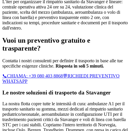
L'iter per organizzare il rimpatrio sanitario da Stavanger è lineare:
centrale operativa attiva 24 ore su 24, valutazione clinica del
paziente, scelta del mezzo (ambulanza, aeroambulanza o volo di
linea con barella) e preventivo trasparente entro 2 ore, con
indicazioni su tempi, procedure sanitarie e documenti per il trasporto
dall'estero.
Vuoi un preventivo gratuito e
trasparente?
Contatta i nostri consulenti per definire il trasporto in base alle tue
specifiche esigenze cliniche.
Risposta in soli 5 minuti.
📞
CHIAMA:
+39 080 403 8868
💬
RICHIEDI PREVENTIVO
WHATSAPP
Le nostre soluzioni di trasporto da
Stavanger
La nostra flotta copre tutte le intensità di cura: ambulanze A1 per il
trasporto sanitario su gomma, mezzi dedicati al rimpatrio sanitario
pediatrico/neonatale, aeroambulanze in configurazione UTI per il
trasferimento pazienti critici da Stavanger e voli di linea con barella
STC per i casi stabili.
Copriamo l'intero territorio di
Norvegia
,
incluse Oslo, Bergen, Trondheim, Drammen
, con presa in carico del