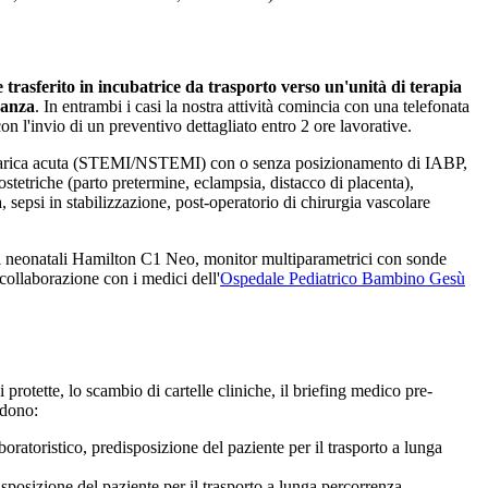
 trasferito in incubatrice da trasporto verso un'unità di terapia
canza
. In entrambi i casi la nostra attività comincia con una telefonata
con l'invio di un preventivo dettagliato entro 2 ore lavorative.
ronarica acuta (STEMI/NSTEMI) con o senza posizionamento di IABP,
 ostetriche (parto pretermine, eclampsia, distacco di placenta),
a, sepsi in stabilizzazione, post-operatorio di chirurgia vascolare
tori neonatali Hamilton C1 Neo, monitor multiparametrici con sonde
 collaborazione con i medici dell'
Ospedale Pediatrico Bambino Gesù
protette, lo scambio di cartelle cliniche, il briefing medico pre-
dono:
atoristico, predisposizione del paziente per il trasporto a lunga
posizione del paziente per il trasporto a lunga percorrenza.