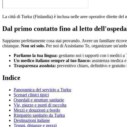
La città di
Turku
(
Finlandia
)
è inclusa nelle aree operative dirette del
Dal primo contatto fino al letto dell'ospeda
Sappiamo perfettamente cosa stai provando. Avere un familiare ricov
chiunque.
Non sei solo.
Per noi di Assistiamo Te, organizzare un'amb
Parliamo la tua lingua:
gestiamo noi i rapporti con i medici a
Un medico italiano sempre al tuo fianco:
assistenza medica e i
Trasparenza assoluta:
preventivo chiaro, definitivo e gratuito
Indice
Panoramica del servizio a
Turku
Scenari clinici tipici
Ospedali e strutture sanitarie
Vie, piazze e punti di raccolta
Mezzi e dotazioni a bordo
Rimpatrio sanitario da
Turku
Destinazioni italiane
Tempi, distanze e prezzi