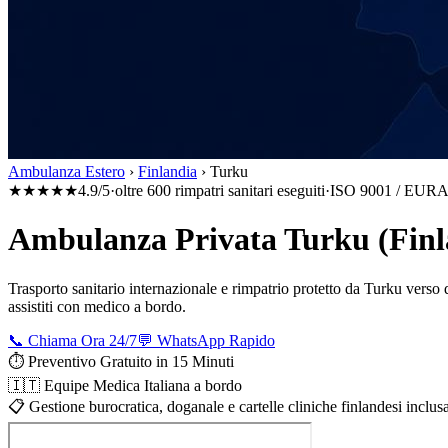
Ambulanza Estero
›
Finlandia
›
Turku
★★★★★
4.9/5
·
oltre 600 rimpatri sanitari eseguiti
·
ISO 9001 / EURA
Ambulanza Privata Turku (Finlan
Trasporto sanitario internazionale e rimpatrio protetto da
Turku
verso q
assistiti con medico a bordo.
📞 Chiama Ora 24/7
💬 WhatsApp Rapido
⏱️ Preventivo Gratuito in 15 Minuti
🇮🇹 Equipe Medica Italiana a bordo
📋 Gestione burocratica, doganale e cartelle cliniche finlandesi inclus