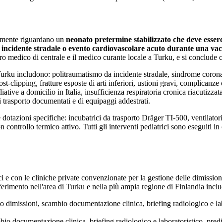
emente riguardano un
neonato pretermine stabilizzato che deve essere
in incidente stradale o evento cardiovascolare acuto durante una va
tro medico di centrale e il medico curante locale a
Turku
, e si conclude 
urku
includono: politraumatismo da incidente stradale, sindrome co
t-clipping, fratture esposte di arti inferiori, ustioni gravi, complicanze
ative a domicilio in Italia, insufficienza respiratoria cronica riacutizzat
 trasporto documentati e di equipaggi addestrati.
 e dotazioni specifiche: incubatrici da trasporto Dräger TI-500, ventila
controllo termico attivo. Tutti gli interventi pediatrici sono eseguiti in
 e con le cliniche private convenzionate per la gestione delle dimissioni 
iferimento nell'area di
Turku
e nella più ampia regione di
Finlandia
inclu
imissioni, scambio documentazione clinica, briefing radiologico e labor
 documentazione clinica, briefing radiologico e laboratoristico, predis