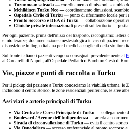
Turunmaan sairaala
— coordinamento dimissioni, scambio docum
Mehiläinen Turku Neo
— coordinamento dimissioni, scambio do
Ospedale Civile di
Turku
— punto di riferimento locale per i r
Pronto Soccorso e DEA di
Turku
— collaborazione operativa p
Cliniche private internazionali
presenti sul territorio — gesti
Per ogni paziente, prima dell'inizio del trasporto, raccogliamo: lettera
e intolleranze, documentazione anestesiologica in caso di pazienti rece
disposizione in lingua italiana per i medici accoglienti della struttura i
Sul fronte italiano i pazienti vengono consegnati prevalentemente al
P
al Cardarelli di Napoli, all'Ospedale Pediatrico Bambino Gesù di Roma
Vie, piazze e punti di raccolta a
Turku
Per il pickup del paziente a
Turku
conosciamo la viabilità urbana, le ZT
includono il centro storico, le zone residenziali periferiche, le aree albe
Assi viari e arterie principali di
Turku
Via Centrale
e
Corso Principale di
Turku
— collegamento dire
Boulevard / Avenue dell'Indipendenza
— arteria a scorrimento 
Strada di circonvallazione di
Turku
— evita il centro storico 
Via Ospedaliera
— accesso preferenziale al pronto soccorso e ai