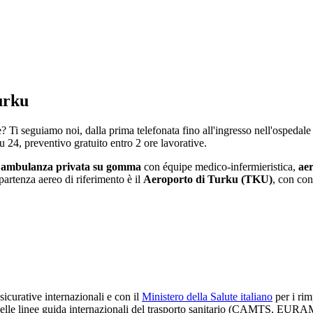
urku
e? Ti seguiamo noi, dalla prima telefonata fino all'ingresso nell'ospedale
su 24, preventivo gratuito entro 2 ore lavorative.
:
ambulanza privata su gomma
con équipe medico-infermieristica,
ae
 partenza aereo di riferimento è il
Aeroporto di Turku (TKU)
, con con
icurative internazionali e con il
Ministero della Salute italiano
per i rim
 delle linee guida internazionali del trasporto sanitario (CAMTS, E