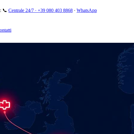
:
📞
Centrale 24/7 ·
+39 080 403 8868
·
WhatsApp
ontatti