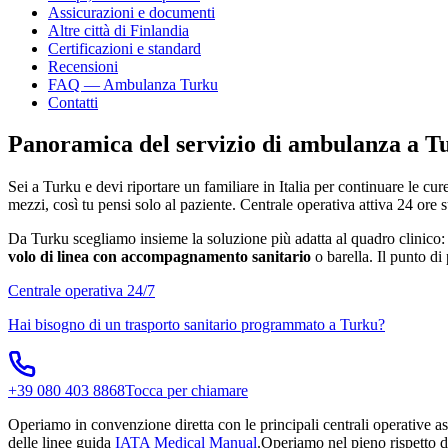
Assicurazioni e documenti
Altre città di
Finlandia
Certificazioni e standard
Recensioni
FAQ — Ambulanza
Turku
Contatti
Panoramica del servizio di ambulanza a
T
Sei a
Turku
e devi riportare un familiare in Italia per continuare le cur
mezzi, così tu pensi solo al paziente. Centrale operativa attiva 24 ore 
Da
Turku
scegliamo insieme la soluzione più adatta al quadro clinico
volo di linea con accompagnamento sanitario
o barella. Il punto di
Centrale operativa 24/7
Hai bisogno di un trasporto sanitario programmato a
Turku
?
+39 080 403 8868
Tocca per chiamare
Operiamo in convenzione diretta con le principali centrali operative ass
delle linee guida
IATA Medical Manual
.
Operiamo nel pieno rispetto