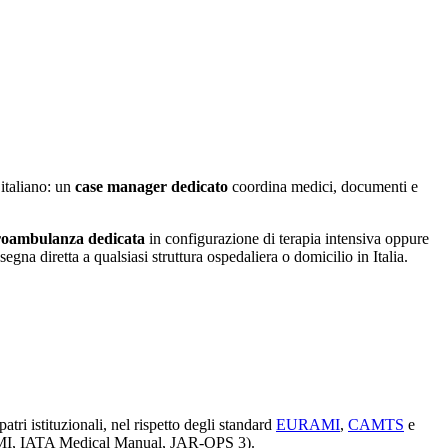
 italiano: un
case manager dedicato
coordina medici, documenti e
roambulanza dedicata
in configurazione di terapia intensiva oppure
segna diretta a qualsiasi struttura ospedaliera o domicilio in Italia.
patri istituzionali, nel rispetto degli standard
EURAMI
,
CAMTS
e
URAMI, IATA Medical Manual, JAR-OPS 3).