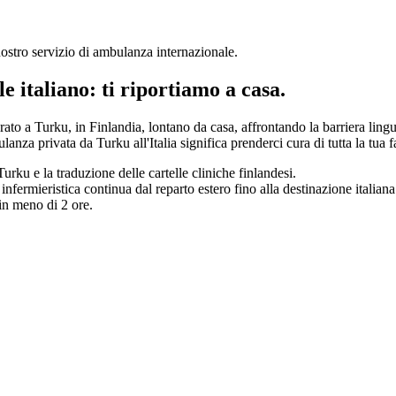
 nostro servizio di ambulanza internazionale
.
le italiano: ti riportiamo a casa.
erato a
Turku
, in
Finlandia
, lontano da casa, affrontando la barriera ling
ulanza privata da
Turku
all'Italia significa prenderci cura di tutta la tu
Turku
e la traduzione delle cartelle cliniche
finlandesi
.
nfermieristica continua dal reparto estero fino alla destinazione italiana
 in meno di 2 ore.