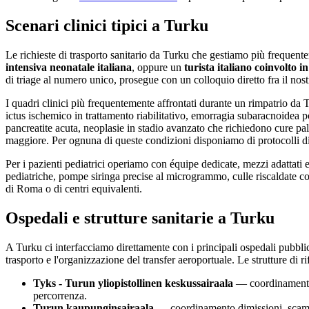
Scenari clinici tipici a
Turku
Le richieste di trasporto sanitario da
Turku
che gestiamo più frequent
intensiva neonatale italiana
, oppure un
turista italiano coinvolto 
di triage al numero unico, prosegue con un colloquio diretto fra il nos
I quadri clinici più frequentemente affrontati durante un rimpatrio da
T
ictus ischemico in trattamento riabilitativo, emorragia subaracnoidea pos
pancreatite acuta, neoplasie in stadio avanzato che richiedono cure palli
maggiore. Per ognuna di queste condizioni disponiamo di protocolli di
Per i pazienti pediatrici operiamo con équipe dedicate, mezzi adattati
pediatriche, pompe siringa precise al microgrammo, culle riscaldate con 
di Roma o di centri equivalenti.
Ospedali e strutture sanitarie a
Turku
A
Turku
ci interfacciamo direttamente con i principali ospedali pubblici
trasporto e l'organizzazione del transfer aeroportuale. Le strutture di r
Tyks - Turun yliopistollinen keskussairaala
— coordinamento d
percorrenza.
Turun kaupunginsairaala
— coordinamento dimissioni, scambio