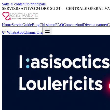
Salta al contenuto principale
SERVIZIO ATTIVO 24 ORE SU 24 — CENTRALE OPERATIVA
Home
Servizi
Guide
Blog
Chi siamo
FAQ
Convenzioni
Diventa partner
C
💬
WhatsApp
Chiama Ora