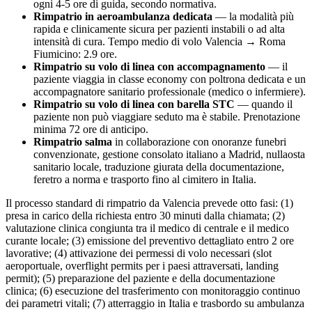
ogni 4-5 ore di guida, secondo normativa.
Rimpatrio in aeroambulanza dedicata
— la modalità più
rapida e clinicamente sicura per pazienti instabili o ad alta
intensità di cura. Tempo medio di volo
Valencia
→ Roma
Fiumicino:
2.9
ore.
Rimpatrio su volo di linea con accompagnamento
— il
paziente viaggia in classe economy con poltrona dedicata e un
accompagnatore sanitario professionale (medico o infermiere).
Rimpatrio su volo di linea con barella STC
— quando il
paziente non può viaggiare seduto ma è stabile. Prenotazione
minima 72 ore di anticipo.
Rimpatrio salma
in collaborazione con onoranze funebri
convenzionate, gestione consolato italiano a
Madrid
, nullaosta
sanitario locale, traduzione giurata della documentazione,
feretro a norma e trasporto fino al cimitero in Italia.
Il processo standard di rimpatrio da
Valencia
prevede otto fasi: (1)
presa in carico della richiesta entro 30 minuti dalla chiamata; (2)
valutazione clinica congiunta tra il medico di centrale e il medico
curante locale; (3) emissione del preventivo dettagliato entro 2 ore
lavorative; (4) attivazione dei permessi di volo necessari (slot
aeroportuale, overflight permits per i paesi attraversati, landing
permit); (5) preparazione del paziente e della documentazione
clinica; (6) esecuzione del trasferimento con monitoraggio continuo
dei parametri vitali; (7) atterraggio in Italia e trasbordo su ambulanza