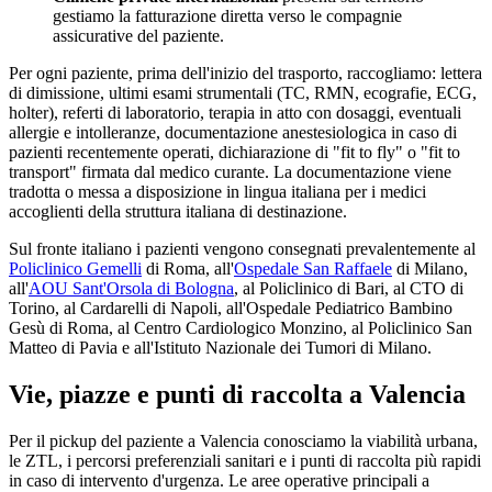
gestiamo la fatturazione diretta verso le compagnie
assicurative del paziente.
Per ogni paziente, prima dell'inizio del trasporto, raccogliamo: lettera
di dimissione, ultimi esami strumentali (TC, RMN, ecografie, ECG,
holter), referti di laboratorio, terapia in atto con dosaggi, eventuali
allergie e intolleranze, documentazione anestesiologica in caso di
pazienti recentemente operati, dichiarazione di "fit to fly" o "fit to
transport" firmata dal medico curante. La documentazione viene
tradotta o messa a disposizione in lingua italiana per i medici
accoglienti della struttura italiana di destinazione.
Sul fronte italiano i pazienti vengono consegnati prevalentemente al
Policlinico Gemelli
di Roma, all'
Ospedale San Raffaele
di Milano,
all'
AOU Sant'Orsola di Bologna
, al Policlinico di Bari, al CTO di
Torino, al Cardarelli di Napoli, all'Ospedale Pediatrico Bambino
Gesù di Roma, al Centro Cardiologico Monzino, al Policlinico San
Matteo di Pavia e all'Istituto Nazionale dei Tumori di Milano.
Vie, piazze e punti di raccolta a
Valencia
Per il pickup del paziente a
Valencia
conosciamo la viabilità urbana,
le ZTL, i percorsi preferenziali sanitari e i punti di raccolta più rapidi
in caso di intervento d'urgenza. Le aree operative principali a