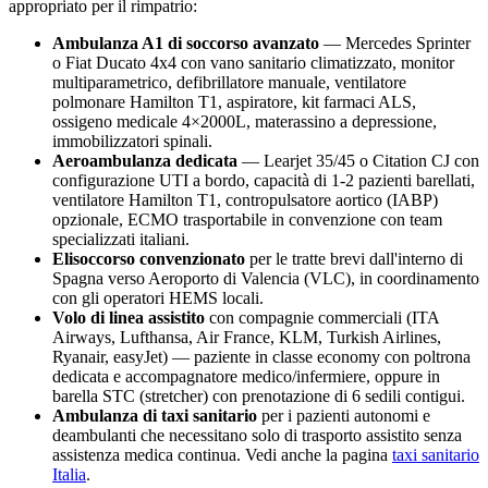
appropriato per il rimpatrio:
Ambulanza A1 di soccorso avanzato
— Mercedes Sprinter
o Fiat Ducato 4x4 con vano sanitario climatizzato, monitor
multiparametrico, defibrillatore manuale, ventilatore
polmonare Hamilton T1, aspiratore, kit farmaci ALS,
ossigeno medicale 4×2000L, materassino a depressione,
immobilizzatori spinali.
Aeroambulanza dedicata
— Learjet 35/45 o Citation CJ con
configurazione UTI a bordo, capacità di 1-2 pazienti barellati,
ventilatore Hamilton T1, contropulsatore aortico (IABP)
opzionale, ECMO trasportabile in convenzione con team
specializzati italiani.
Elisoccorso convenzionato
per le tratte brevi dall'interno di
Spagna
verso
Aeroporto di Valencia (VLC)
, in coordinamento
con gli operatori HEMS locali.
Volo di linea assistito
con compagnie commerciali (ITA
Airways, Lufthansa, Air France, KLM, Turkish Airlines,
Ryanair, easyJet) — paziente in classe economy con poltrona
dedicata e accompagnatore medico/infermiere, oppure in
barella STC (stretcher) con prenotazione di 6 sedili contigui.
Ambulanza di taxi sanitario
per i pazienti autonomi e
deambulanti che necessitano solo di trasporto assistito senza
assistenza medica continua. Vedi anche la pagina
taxi sanitario
Italia
.