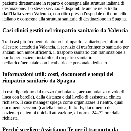
paziente direttamente in reparto e consegna alla struttura italiana di
destinazione. Lo stesso servizio è disponibile anche nella tratta
dall'Italia verso
Valencia
, con ritiro presso l'ospedale o il domicilio
italiano e consegna alla struttura sanitaria di destinazione in
Spagna
.
Casi clinici gestiti nel rimpatrio sanitario da
Valencia
Tra i casi più frequenti rientrano il rimpatrio sanitario per infortuni
all'estero accaduti a Valencia, il servizio di trasferimento sanitario per
anziani non autosufficienti, il trasporto sanitario con rianimazione a
bordo per pazienti instabili e il rimpatrio sanitario
pediatrico/neonatale con incubatrice e personale dedicato.
Informazioni utili: costi, documenti e tempi del
rimpatrio sanitario da
Spagna
I costi dipendono dal mezzo (ambulanza, aeroambulanza o volo di
linea con barella), dalla distanza e dal livello di assistenza clinica
richiesto. Il case manager spiega come organizzare il rientro, quali
documenti servono (cartella clinica, fit to fly, documento del
paziente) e i tempi tipici di attivazione, di norma 24–72 ore dalla
richiesta.
Perché scegliere Assistiamo Te per il trasporto da