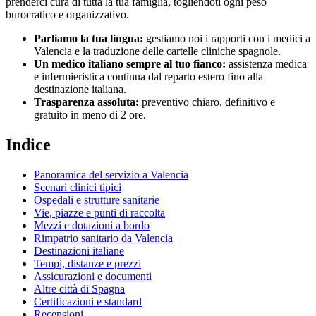
prenderci cura di tutta la tua famiglia, togliendoti ogni peso
burocratico e organizzativo.
Parliamo la tua lingua:
gestiamo noi i rapporti con i medici a
Valencia
e la traduzione delle cartelle cliniche
spagnole
.
Un medico italiano sempre al tuo fianco:
assistenza medica
e infermieristica continua dal reparto estero fino alla
destinazione italiana.
Trasparenza assoluta:
preventivo chiaro, definitivo e
gratuito in meno di 2 ore.
Indice
Panoramica del servizio a
Valencia
Scenari clinici tipici
Ospedali e strutture sanitarie
Vie, piazze e punti di raccolta
Mezzi e dotazioni a bordo
Rimpatrio sanitario da
Valencia
Destinazioni italiane
Tempi, distanze e prezzi
Assicurazioni e documenti
Altre città di
Spagna
Certificazioni e standard
Recensioni