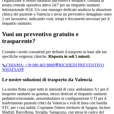
Organizzare il rientro sanitario dall'estero è semplice: contatta la
nostra centrale operativa attiva 24/7 per un rimpatrio sanitario
internazionale H24. Un case manager dedicato analizza la situazione
clinica del paziente a Valencia e invia un preventivo dettagliato entro
2 ore lavorative, indicando costi, tempi e documenti necessari per il
rimpatrio sanitario.
Vuoi un preventivo gratuito e
trasparente?
Contatta i nostri consulenti per definire il trasporto in base alle tue
specifiche esigenze cliniche.
Risposta in soli 5 minuti.
📞
CHIAMA:
+39 080 403 8868
💬
RICHIEDI PREVENTIVO
WHATSAPP
Le nostre soluzioni di trasporto da
Valencia
La nostra flotta copre tutte le intensità di cura: ambulanze A1 per il
trasporto sanitario su gomma, mezzi dedicati al rimpatrio sanitario
pediatrico/neonatale, aeroambulanze in configurazione UTI per il
trasferimento pazienti critici da Valencia e voli di linea con barella
STC per i casi stabili.
Copriamo l'intero territorio di
Spagna
, incluse
Madrid, Barcellona, Siviglia, Saragozza
, con presa in carico del