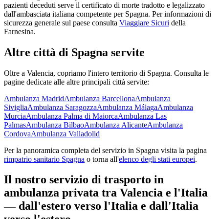
pazienti deceduti serve il certificato di morte tradotto e legalizzato
dall'ambasciata italiana competente per
Spagna
. Per informazioni di
sicurezza generale sul paese consulta
Viaggiare Sicuri
della
Farnesina.
Altre città di
Spagna
servite
Oltre a
Valencia
, copriamo l'intero territorio di
Spagna
. Consulta le
pagine dedicate alle altre principali città servite:
Ambulanza
Madrid
Ambulanza
Barcellona
Ambulanza
Siviglia
Ambulanza
Saragozza
Ambulanza
Málaga
Ambulanza
Murcia
Ambulanza
Palma di Maiorca
Ambulanza
Las
Palmas
Ambulanza
Bilbao
Ambulanza
Alicante
Ambulanza
Cordova
Ambulanza
Valladolid
Per la panoramica completa del servizio in
Spagna
visita la pagina
rimpatrio sanitario
Spagna
o torna all'
elenco degli stati europei
.
Il nostro servizio di trasporto in
ambulanza privata tra
Valencia
e l'Italia
— dall'estero verso l'Italia e dall'Italia