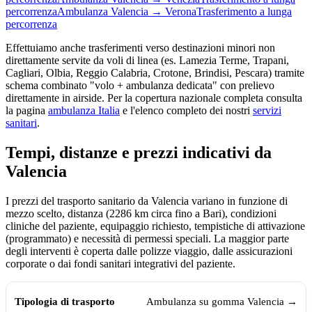
percorrenza
Ambulanza
Valencia
→
Verona
Trasferimento a lunga
percorrenza
Effettuiamo anche trasferimenti verso destinazioni minori non
direttamente servite da voli di linea (es. Lamezia Terme, Trapani,
Cagliari, Olbia, Reggio Calabria, Crotone, Brindisi, Pescara) tramite
schema combinato "volo + ambulanza dedicata" con prelievo
direttamente in airside. Per la copertura nazionale completa consulta
la pagina
ambulanza Italia
e l'elenco completo dei nostri
servizi
sanitari
.
Tempi, distanze e prezzi indicativi da
Valencia
I prezzi del trasporto sanitario da
Valencia
variano in funzione di
mezzo scelto, distanza (
2286
km circa fino a Bari), condizioni
cliniche del paziente, equipaggio richiesto, tempistiche di attivazione
(programmato) e necessità di permessi speciali. La maggior parte
degli interventi è coperta dalle polizze viaggio, dalle assicurazioni
corporate o dai fondi sanitari integrativi del paziente.
Tempi, distanze e prezzi indicativi per il trasporto sanitario da
Valencia
Tipologia di trasporto
Tempo medio
Prezzo indicativo (€)
Ambulanza su gomma
Valencia
→