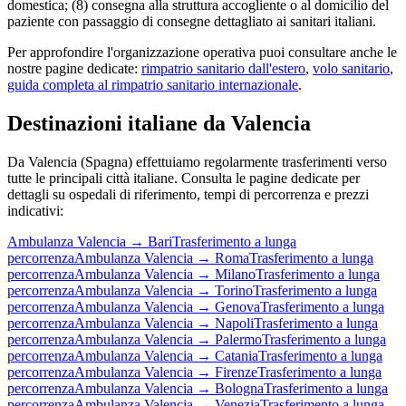
domestica; (8) consegna alla struttura accogliente o al domicilio del
paziente con passaggio di consegne dettagliato ai sanitari italiani.
Per approfondire l'organizzazione operativa puoi consultare anche le
nostre pagine dedicate:
rimpatrio sanitario dall'estero
,
volo sanitario
,
guida completa al rimpatrio sanitario internazionale
.
Destinazioni italiane da
Valencia
Da
Valencia
(
Spagna
) effettuiamo regolarmente trasferimenti verso
tutte le principali città italiane. Consulta le pagine dedicate per
dettagli su ospedali di riferimento, tempi di percorrenza e prezzi
indicativi:
Ambulanza
Valencia
→
Bari
Trasferimento a lunga
percorrenza
Ambulanza
Valencia
→
Roma
Trasferimento a lunga
percorrenza
Ambulanza
Valencia
→
Milano
Trasferimento a lunga
percorrenza
Ambulanza
Valencia
→
Torino
Trasferimento a lunga
percorrenza
Ambulanza
Valencia
→
Genova
Trasferimento a lunga
percorrenza
Ambulanza
Valencia
→
Napoli
Trasferimento a lunga
percorrenza
Ambulanza
Valencia
→
Palermo
Trasferimento a lunga
percorrenza
Ambulanza
Valencia
→
Catania
Trasferimento a lunga
percorrenza
Ambulanza
Valencia
→
Firenze
Trasferimento a lunga
percorrenza
Ambulanza
Valencia
→
Bologna
Trasferimento a lunga
percorrenza
Ambulanza
Valencia
→
Venezia
Trasferimento a lunga