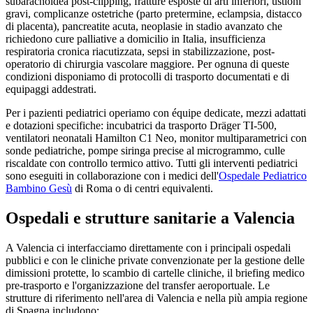
subaracnoidea post-clipping, fratture esposte di arti inferiori, ustioni
gravi, complicanze ostetriche (parto pretermine, eclampsia, distacco
di placenta), pancreatite acuta, neoplasie in stadio avanzato che
richiedono cure palliative a domicilio in Italia, insufficienza
respiratoria cronica riacutizzata, sepsi in stabilizzazione, post-
operatorio di chirurgia vascolare maggiore. Per ognuna di queste
condizioni disponiamo di protocolli di trasporto documentati e di
equipaggi addestrati.
Per i pazienti pediatrici operiamo con équipe dedicate, mezzi adattati
e dotazioni specifiche: incubatrici da trasporto Dräger TI-500,
ventilatori neonatali Hamilton C1 Neo, monitor multiparametrici con
sonde pediatriche, pompe siringa precise al microgrammo, culle
riscaldate con controllo termico attivo. Tutti gli interventi pediatrici
sono eseguiti in collaborazione con i medici dell'
Ospedale Pediatrico
Bambino Gesù
di Roma o di centri equivalenti.
Ospedali e strutture sanitarie a
Valencia
A
Valencia
ci interfacciamo direttamente con i principali ospedali
pubblici e con le cliniche private convenzionate per la gestione delle
dimissioni protette, lo scambio di cartelle cliniche, il briefing medico
pre-trasporto e l'organizzazione del transfer aeroportuale. Le
strutture di riferimento nell'area di
Valencia
e nella più ampia regione
di
Spagna
includono: