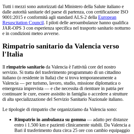
Tutti i mezzi sono autorizzati dal Ministero della Salute italiano e
dalle autorità sanitarie del paese di partenza, con certificazione ISO
9001:2015 e conformità agli standard ALS-2 della
European
Resuscitation Council
. I piloti delle aeroambulanze hanno qualifica
JAR-OPS 3 con esperienza specifica nel trasporto sanitario notturno
e in condizioni meteo avverse.
Rimpatrio sanitario da
Valencia
verso
l'Italia
Il
rimpatrio sanitario
da
Valencia
è l'attività core del nostro
servizio. Si tratta del trasferimento programmato di un cittadino
italiano (o residente in Italia) che si trova temporaneamente a
Valencia
— per turismo, lavoro, studio, missione diplomatica o
emergenza imprevista — e che necessita di rientrare in patria per
continuare le cure, essere assistito in famiglia o accedere a strutture
di alta specializzazione del Servizio Sanitario Nazionale italiano.
Le tipologie di rimpatrio che organizziamo da
Valencia
sono:
Rimpatrio in ambulanza su gomma
— adatto per distanze
entro i 1.500 km e pazienti clinicamente stabili. Da
Valencia
a
Bari il trasferimento dura circa
25
ore con cambio equipaggio