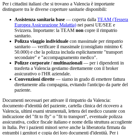
Per i cittadini italiani che si trovano a
Valencia
è importante
distinguere tra le diverse coperture sanitarie disponibili:
Assistenza sanitaria base
— coperta dalla
TEAM (Tessera
Europea Assicurazione Malattia)
nei paesi UE/SEE e
Svizzera. Importante: la TEAM
non
copre il rimpatrio
sanitario.
Polizza viaggio individuale
con massimale per rimpatrio
sanitario — verificare il massimale (consigliato minimo €
50.000) e che la polizza includa esplicitamente "transport
secondaire" e "accompagnamento medico".
Polizze corporate / multinazionali
— per i dipendenti in
trasferta a
Valencia
gestiamo direttamente con il broker
assicurativo o l'HR aziendale.
Convenzioni dirette
— siamo in grado di emettere fattura
direttamente alla compagnia, evitando l'anticipo da parte del
paziente.
Documenti necessari per attivare il rimpatrio da
Valencia
:
documento d'identità del paziente, cartella clinica del ricovero a
Valencia
, ultimi esami strumentali, lettera del medico curante con
indicazione del "fit to fly" o "fit to transport", eventuale polizza
assicurativa, codice fiscale italiano e nome della struttura accogliente
in Italia. Per i pazienti minori serve anche la liberatoria firmata da
entrambi i genitori e copia dei loro documenti d'identità. Per i