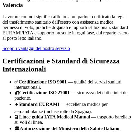
Valencia
Lavorare con noi significa affidare a un partner certificato la regia
del trasferimento sanitario dall'estero con assistenza medica:
permessi di volo, pratiche doganali e rapporti istituzionali, standard
EURAMI/IATA e supporto presente in ogni fase, dal reparto estero
al posto letto italiano.
Scopri i vantaggi del nostro servizio
Certificazioni e Standard di Sicurezza
Internazionali
✅
Certificazione ISO 9001
— qualità dei servizi sanitari
internazionali.
🔐
Certificazione ISO 27001
— sicurezza dei dati clinici del
paziente.
✈️
Standard EURAMI
— eccellenza medica per
aeroambulanze (incluse rotte da
Spagna
).
📘
Linee guida IATA Medical Manual
— trasporto barellato
su voli di linea.
🏛️
Autorizzazione del Ministero della Salute Italiano
.