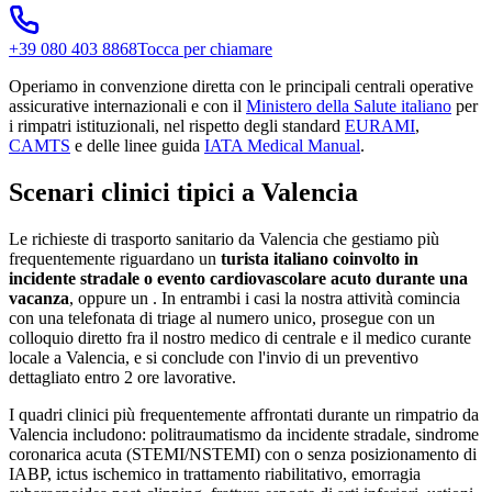
+39 080 403 8868
Tocca per chiamare
Operiamo in convenzione diretta con le principali centrali operative
assicurative internazionali e con il
Ministero della Salute italiano
per
i rimpatri istituzionali, nel rispetto degli standard
EURAMI
,
CAMTS
e delle linee guida
IATA Medical Manual
.
Scenari clinici tipici a
Valencia
Le richieste di trasporto sanitario da
Valencia
che gestiamo più
frequentemente riguardano un
turista italiano coinvolto in
incidente stradale o evento cardiovascolare acuto durante una
vacanza
, oppure un
. In entrambi i casi la nostra attività comincia
con una telefonata di triage al numero unico, prosegue con un
colloquio diretto fra il nostro medico di centrale e il medico curante
locale a
Valencia
, e si conclude con l'invio di un preventivo
dettagliato entro 2 ore lavorative.
I quadri clinici più frequentemente affrontati durante un rimpatrio da
Valencia
includono: politraumatismo da incidente stradale, sindrome
coronarica acuta (STEMI/NSTEMI) con o senza posizionamento di
IABP, ictus ischemico in trattamento riabilitativo, emorragia