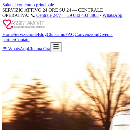
Salta al contenuto principale
SERVIZIO ATTIVO 24 ORE SU 24 — CENTRALE
OPERATIVA:
📞
Centrale 24/7 ·
+39 080 403 8868
·
WhatsApp
Home
Servizi
Guide
Blog
Chi siamo
FAQ
Convenzioni
Diventa
partner
Contatti
💬
WhatsApp
Chiama Ora