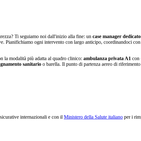
curezza? Ti seguiamo noi dall'inizio alla fine: un
case manager dedicato
ve.
Pianifichiamo ogni intervento con largo anticipo, coordinandoci con la
on la modalità più adatta al quadro clinico:
ambulanza privata A1
con 
agnamento sanitario
o barella. Il punto di partenza aereo di riferimento 
icurative internazionali e con il
Ministero della Salute italiano
per i rim