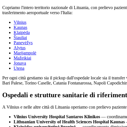
Copriamo l'intero territorio nazionale di
Lituania
, con prelievo pazien
trasferimento aeroportuale verso l'Italia:
Vilnius
Kaunas
Klaipėda
Šiauliai
Panevėžys
Alytus
Marijampolė
Mažeikiai
Jonava
Utena
Per ogni città gestiamo sia il pickup dall'ospedale locale sia il transfer
Bari Palese, Torino Caselle, Catania Fontanarossa, Napoli Capodichi
Ospedali e strutture sanitarie di riferimen
A
Vilnius
e nelle altre città di
Lituania
operiamo con prelievo paziente d
Vilnius University Hospital Santaros Klinikos
— coordinament
Lithuanian University of Health Sciences Hospital Kaunas
—
Klaipėdos universitetinė ligoninė
— coordinamento dimissioni, 