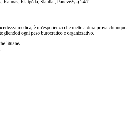
s, Kaunas, Klaipėda, Šiauliai, Panevėžys) 24/7.
l'incertezza medica, è un'esperienza che mette a dura prova chiunque.
a, togliendoti ogni peso burocratico e organizzativo.
iche
lituane
.
.