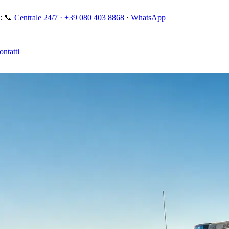
:
📞
Centrale 24/7 ·
+39 080 403 8868
·
WhatsApp
ontatti