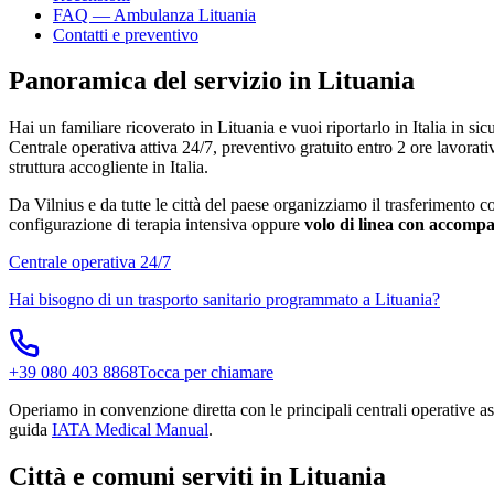
FAQ — Ambulanza Lituania
Contatti e preventivo
Panoramica del servizio in Lituania
Hai un familiare ricoverato in
Lituania
e vuoi riportarlo in Italia in si
Centrale operativa attiva 24/7, preventivo gratuito entro 2 ore lavorati
struttura accogliente in Italia.
Da
Vilnius
e da tutte le città del paese organizziamo il trasferimento c
configurazione di terapia intensiva oppure
volo di linea con accomp
Centrale operativa 24/7
Hai bisogno di un trasporto sanitario programmato a
Lituania
?
+39 080 403 8868
Tocca per chiamare
Operiamo in convenzione diretta con le principali centrali operative ass
guida
IATA Medical Manual
.
Città e comuni serviti in Lituania