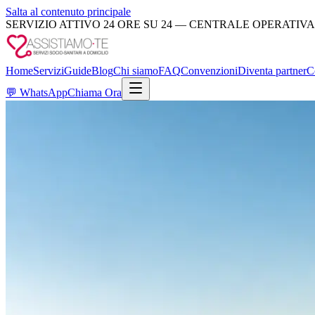
Salta al contenuto principale
SERVIZIO ATTIVO 24 ORE SU 24 — CENTRALE OPERATIVA
Home
Servizi
Guide
Blog
Chi siamo
FAQ
Convenzioni
Diventa partner
C
💬
WhatsApp
Chiama Ora