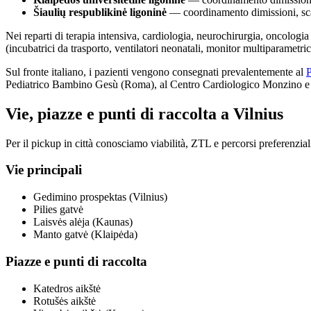
Šiaulių respublikinė ligoninė
— coordinamento dimissioni, scam
Nei reparti di terapia intensiva, cardiologia, neurochirurgia, oncologia
(incubatrici da trasporto, ventilatori neonatali, monitor multiparametrici
Sul fronte italiano, i pazienti vengono consegnati prevalentemente al
P
Pediatrico Bambino Gesù (Roma), al Centro Cardiologico Monzino e a
Vie, piazze e punti di raccolta a Vilnius
Per il pickup in città conosciamo viabilità, ZTL e percorsi preferenziali 
Vie principali
Gedimino prospektas (Vilnius)
Pilies gatvė
Laisvės alėja (Kaunas)
Manto gatvė (Klaipėda)
Piazze e punti di raccolta
Katedros aikštė
Rotušės aikštė