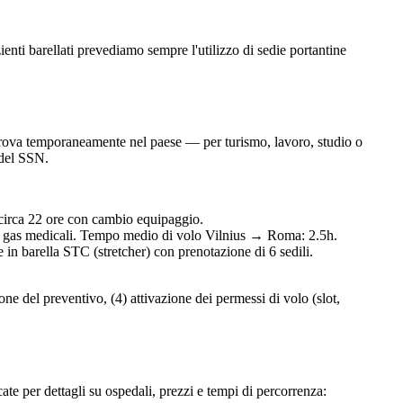
ienti barellati prevediamo sempre l'utilizzo di sedie portantine
e si trova temporaneamente nel paese — per turismo, lavoro, studio o
 del SSN.
 circa
22
ore con cambio equipaggio.
 e gas medicali. Tempo medio di volo
Vilnius
→ Roma:
2.5
h.
n barella STC (stretcher) con prenotazione di 6 sedili.
one del preventivo, (4) attivazione dei permessi di volo (slot,
cate per dettagli su ospedali, prezzi e tempi di percorrenza: