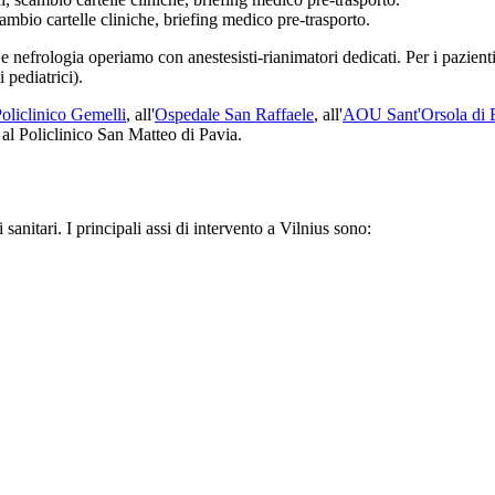
bio cartelle cliniche, briefing medico pre-trasporto.
 e nefrologia operiamo con anestesisti-rianimatori dedicati. Per i pazient
 pediatrici).
oliclinico Gemelli
,
all'
Ospedale San Raffaele
,
all'
AOU Sant'Orsola di 
l Policlinico San Matteo di Pavia.
sanitari. I principali assi di intervento a
Vilnius
sono: