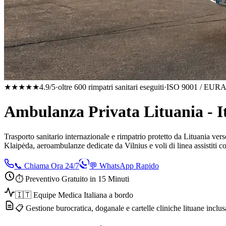
★★★★★
4.9/5
·
oltre 600 rimpatri sanitari eseguiti
·
ISO 9001 / EURA
Ambulanza Privata Lituania - It
Trasporto sanitario internazionale e rimpatrio protetto da
Lituania
verso
Klaipėda
, aeroambulanze dedicate da
Vilnius
e voli di linea assistiti
📞 Chiama Ora 24/7
💬 WhatsApp Rapido
⏱️ Preventivo Gratuito in 15 Minuti
🇮🇹 Equipe Medica Italiana a bordo
📋 Gestione burocratica, doganale e cartelle cliniche lituane inclus