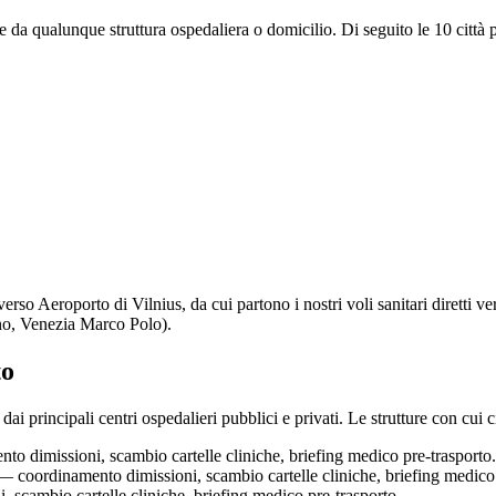
te da qualunque struttura ospedaliera o domicilio. Di seguito le
10
città 
 verso
Aeroporto di Vilnius
, da cui partono i nostri voli sanitari diretti
no, Venezia Marco Polo).
to
ai principali centri ospedalieri pubblici e privati. Le strutture con cui
o dimissioni, scambio cartelle cliniche, briefing medico pre-trasporto.
 coordinamento dimissioni, scambio cartelle cliniche, briefing medico 
scambio cartelle cliniche, briefing medico pre-trasporto.