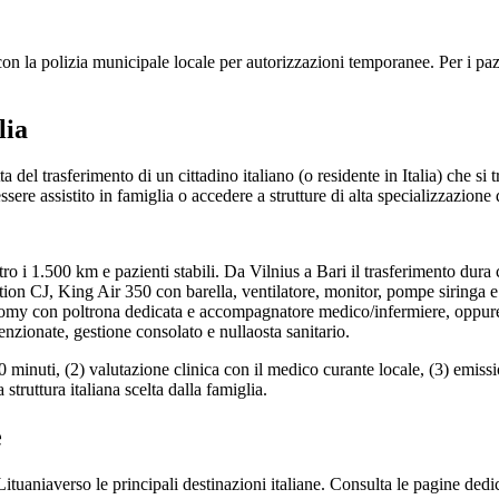
con la polizia municipale locale per autorizzazioni temporanee. Per i paz
lia
atta del trasferimento di un cittadino italiano (o residente in Italia) ch
ssere assistito in famiglia o accedere a strutture di alta specializzazione
ro i 1.500 km e pazienti stabili. Da
Vilnius
a Bari il trasferimento dura
ion CJ, King Air 350 con barella, ventilatore, monitor, pompe siringa
my con poltrona dedicata e accompagnatore medico/infermiere, oppure i
zionate, gestione consolato e nullaosta sanitario.
30 minuti, (2) valutazione clinica con il medico curante locale, (3) emissi
struttura italiana scelta dalla famiglia.
e
Lituania
verso le principali destinazioni italiane. Consulta le pagine dedi