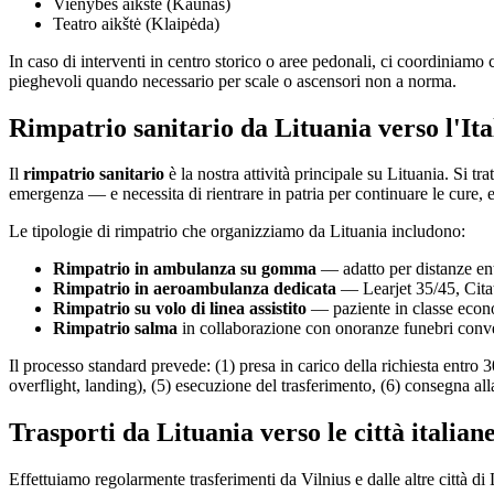
Vienybės aikštė (Kaunas)
Teatro aikštė (Klaipėda)
In caso di interventi in centro storico o aree pedonali, ci coordiniamo 
pieghevoli quando necessario per scale o ascensori non a norma.
Rimpatrio sanitario da Lituania verso l'Ita
Il
rimpatrio sanitario
è la nostra attività principale su
Lituania
. Si tr
emergenza — e necessita di rientrare in patria per continuare le cure, e
Le tipologie di rimpatrio che organizziamo da
Lituania
includono:
Rimpatrio in ambulanza su gomma
— adatto per distanze ent
Rimpatrio in aeroambulanza dedicata
— Learjet 35/45, Citat
Rimpatrio su volo di linea assistito
— paziente in classe econo
Rimpatrio salma
in collaborazione con onoranze funebri conven
Il processo standard prevede: (1) presa in carico della richiesta entro 
overflight, landing), (5) esecuzione del trasferimento, (6) consegna alla 
Trasporti da Lituania verso le città italian
Effettuiamo regolarmente trasferimenti da
Vilnius
e dalle altre città di