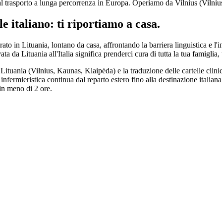
l trasporto a lunga percorrenza in Europa. Operiamo da Vilnius (Vilniu
le italiano: ti riportiamo a casa.
rato in
Lituania
, lontano da casa, affrontando la barriera linguistica e 
vata da
Lituania
all'Italia significa prenderci cura di tutta la tua famigli
n
Lituania
(
Vilnius, Kaunas, Klaipėda
) e la traduzione delle cartelle clin
nfermieristica continua dal reparto estero fino alla destinazione italiana
 in meno di 2 ore.