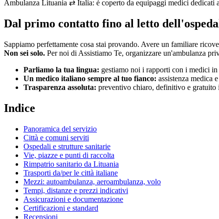
Ambulanza Lituania ⇄ Italia: è coperto da equipaggi medici dedicati a
Dal primo contatto fino al letto dell'ospeda
Sappiamo perfettamente cosa stai provando. Avere un familiare ricove
Non sei solo.
Per noi di Assistiamo Te, organizzare un'ambulanza pri
Parliamo la tua lingua:
gestiamo noi i rapporti con i medici i
Un medico italiano sempre al tuo fianco:
assistenza medica e i
Trasparenza assoluta:
preventivo chiaro, definitivo e gratuito
Indice
Panoramica del servizio
Città e comuni serviti
Ospedali e strutture sanitarie
Vie, piazze e punti di raccolta
Rimpatrio sanitario da Lituania
Trasporti da/per le città italiane
Mezzi: autoambulanza, aeroambulanza, volo
Tempi, distanze e prezzi indicativi
Assicurazioni e documentazione
Certificazioni e standard
Recensioni