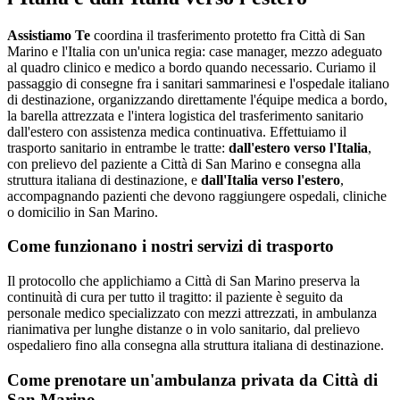
Assistiamo Te
coordina il trasferimento protetto fra Città di San
Marino e l'Italia con un'unica regia: case manager, mezzo adeguato
al quadro clinico e medico a bordo quando necessario
.
Curiamo il
passaggio di consegne fra i sanitari sammarinesi e l'ospedale italiano
di destinazione, organizzando direttamente l'équipe medica a bordo,
la barella attrezzata e l'intera logistica del trasferimento sanitario
dall'estero con assistenza medica continuativa.
Effettuiamo il
trasporto sanitario in entrambe le tratte:
dall'estero verso l'Italia
,
con prelievo del paziente a
Città di San Marino
e consegna alla
struttura italiana di destinazione, e
dall'Italia verso l'estero
,
accompagnando pazienti che devono raggiungere ospedali, cliniche
o domicilio in
San Marino
.
Come funzionano i nostri servizi di trasporto
Il protocollo che applichiamo a Città di San Marino preserva la
continuità di cura per tutto il tragitto: il paziente è seguito da
personale medico specializzato con mezzi attrezzati, in ambulanza
rianimativa per lunghe distanze o in volo sanitario, dal prelievo
ospedaliero fino alla consegna alla struttura italiana di destinazione.
Come prenotare un'ambulanza privata da
Città di
San Marino