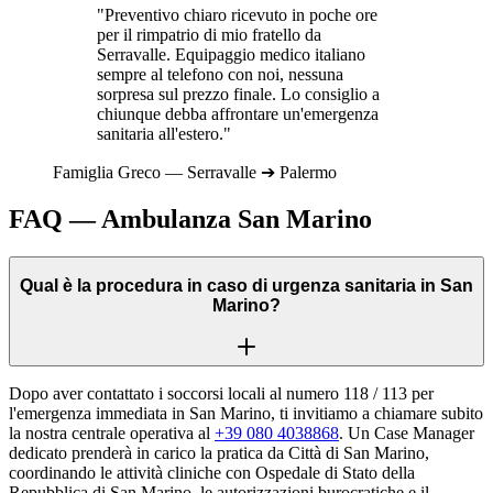
"Preventivo chiaro ricevuto in poche ore
per il rimpatrio di mio fratello da
Serravalle
. Equipaggio medico italiano
sempre al telefono con noi, nessuna
sorpresa sul prezzo finale. Lo consiglio a
chiunque debba affrontare un'emergenza
sanitaria all'estero."
Famiglia
Greco
—
Serravalle
➔
Palermo
FAQ — Ambulanza San Marino
Qual è la procedura in caso di urgenza sanitaria in San
Marino?
Dopo aver contattato i soccorsi locali al numero 118 / 113 per
l'emergenza immediata in San Marino, ti invitiamo a chiamare subito
la nostra centrale operativa al
+39 080 4038868
. Un Case Manager
dedicato prenderà in carico la pratica da Città di San Marino,
coordinando le attività cliniche con Ospedale di Stato della
Repubblica di San Marino, le autorizzazioni burocratiche e il