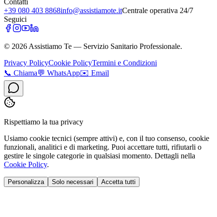
Contatti
+39 080 403 8868
info@assistiamote.it
Centrale operativa 24/7
Seguici
©
2026
Assistiamo Te — Servizio Sanitario Professionale.
Privacy Policy
Cookie Policy
Termini e Condizioni
📞
Chiama
💬
WhatsApp
✉️
Email
Rispettiamo la tua privacy
Usiamo cookie tecnici (sempre attivi) e, con il tuo consenso, cookie
funzionali, analitici e di marketing. Puoi accettare tutti, rifiutarli o
gestire le singole categorie in qualsiasi momento. Dettagli nella
Cookie Policy
.
Personalizza
Solo necessari
Accetta tutti