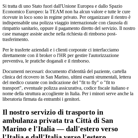
Si tratta di uno Stato fuori dall'Unione Europea e dallo Spazio
Economico Europeo: la TEAM non ha alcun valore e tutte le cure
ricevute in loco sono in regime privato. Per organizzare il rientro è
indispensabile una polizza viaggio internazionale con clausola di
rimpatrio sanitario, oppure il pagamento diretto del servizio. Il nostro
case manager assiste anche nella richiesta di rimborso post-
trasferimento.
Per le trasferte aziendali e i clienti corporate ci interfacciamo
direttamente con il broker o l'HR per gestire l'autorizzazione
preventiva, le pratiche doganali e il rimborso.
Documenti necessari: documento d'identità del paziente, cartella
clinica del ricovero in
San Marino
, ultimi esami strumentali, lettera
del medico curante con indicazione del "fit to fly" o "fit to
transport", eventuale polizza assicurativa, codice fiscale italiano e
nome della struttura accogliente in Italia. Per i minori serve anche la
liberatoria firmata da entrambi i genitori.
Il nostro servizio di trasporto in
ambulanza privata tra
Città di San
Marino
e l'Italia — dall'estero verso
l'Italia e dall'Italia verso l'estero