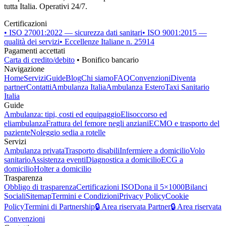
tutta Italia. Operativi 24/7.
Certificazioni
• ISO 27001:2022 — sicurezza dati sanitari
• ISO 9001:2015 —
qualità dei servizi
• Eccellenze Italiane n. 25914
Pagamenti accettati
Carta di credito/debito
• Bonifico bancario
Navigazione
Home
Servizi
Guide
Blog
Chi siamo
FAQ
Convenzioni
Diventa
partner
Contatti
Ambulanza Italia
Ambulanza Estero
Taxi Sanitario
Italia
Guide
Ambulanza: tipi, costi ed equipaggio
Elisoccorso ed
eliambulanza
Frattura del femore negli anziani
ECMO e trasporto del
paziente
Noleggio sedia a rotelle
Servizi
Ambulanza privata
Trasporto disabili
Infermiere a domicilio
Volo
sanitario
Assistenza eventi
Diagnostica a domicilio
ECG a
domicilio
Holter a domicilio
Trasparenza
Obbligo di trasparenza
Certificazioni ISO
Dona il 5×1000
Bilanci
Sociali
Sitemap
Termini e Condizioni
Privacy Policy
Cookie
Policy
Termini di Partnership
🔒 Area riservata Partner
🔒 Area riservata
Convenzioni