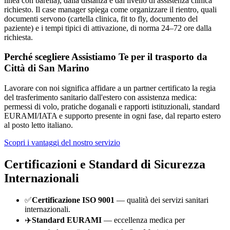
linea con barella), dalla distanza e dal livello di assistenza clinica
richiesto. Il case manager spiega come organizzare il rientro, quali
documenti servono (cartella clinica, fit to fly, documento del
paziente) e i tempi tipici di attivazione, di norma 24–72 ore dalla
richiesta.
Perché scegliere Assistiamo Te per il trasporto da
Città di San Marino
Lavorare con noi significa affidare a un partner certificato la regia
del trasferimento sanitario dall'estero con assistenza medica:
permessi di volo, pratiche doganali e rapporti istituzionali, standard
EURAMI/IATA e supporto presente in ogni fase, dal reparto estero
al posto letto italiano.
Scopri i vantaggi del nostro servizio
Certificazioni e Standard di Sicurezza
Internazionali
✅
Certificazione ISO 9001
— qualità dei servizi sanitari
internazionali.
✈️
Standard EURAMI
— eccellenza medica per