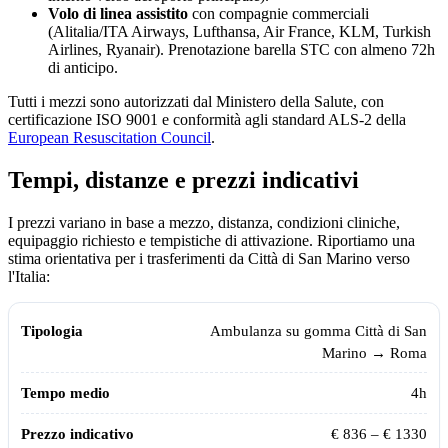
Volo di linea assistito
con compagnie commerciali
(Alitalia/ITA Airways, Lufthansa, Air France, KLM, Turkish
Airlines, Ryanair). Prenotazione barella STC con almeno 72h
di anticipo.
Tutti i mezzi sono autorizzati dal Ministero della Salute, con
certificazione ISO 9001 e conformità agli standard ALS-2 della
European Resuscitation Council
.
Tempi, distanze e prezzi indicativi
I prezzi variano in base a mezzo, distanza, condizioni cliniche,
equipaggio richiesto e tempistiche di attivazione. Riportiamo una
stima orientativa per i trasferimenti da
Città di San Marino
verso
l'Italia:
Tempi, distanze e prezzi indicativi per il trasporto sanitario da
Città di
Tipologia
Tempo medio
Prezzo indicativo
Ambulanza su gomma
Città di San
Marino
→ Roma
4h
€
836
– €
1330