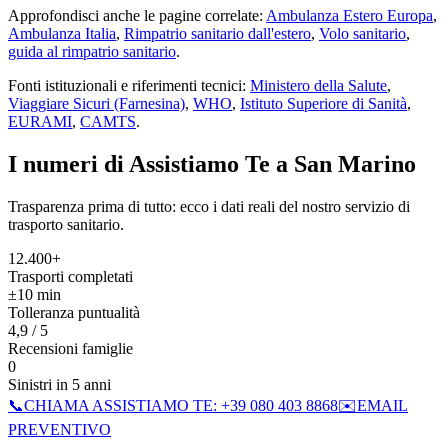
Approfondisci anche le pagine correlate:
Ambulanza Estero Europa
,
Ambulanza Italia
,
Rimpatrio sanitario dall'estero
,
Volo sanitario
,
guida al rimpatrio sanitario
.
Fonti istituzionali e riferimenti tecnici:
Ministero della Salute
,
Viaggiare Sicuri (Farnesina)
,
WHO
,
Istituto Superiore di Sanità
,
EURAMI
,
CAMTS
.
I numeri di Assistiamo Te a
San Marino
Trasparenza prima di tutto: ecco i dati reali del nostro servizio di
trasporto sanitario.
12.400+
Trasporti completati
±10 min
Tolleranza puntualità
4,9 / 5
Recensioni famiglie
0
Sinistri in 5 anni
📞
CHIAMA ASSISTIAMO TE:
+39 080 403 8868
✉️
EMAIL
PREVENTIVO