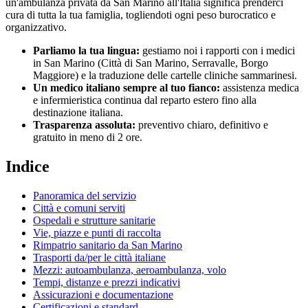
un'ambulanza privata da
San Marino
all'Italia significa prenderci
cura di tutta la tua famiglia, togliendoti ogni peso burocratico e
organizzativo.
Parliamo la tua lingua:
gestiamo noi i rapporti con i medici
in
San Marino
(
Città di San Marino, Serravalle, Borgo
Maggiore
) e la traduzione delle cartelle cliniche
sammarinesi
.
Un medico italiano sempre al tuo fianco:
assistenza medica
e infermieristica continua dal reparto estero fino alla
destinazione italiana.
Trasparenza assoluta:
preventivo chiaro, definitivo e
gratuito in meno di 2 ore.
Indice
Panoramica del servizio
Città e comuni serviti
Ospedali e strutture sanitarie
Vie, piazze e punti di raccolta
Rimpatrio sanitario da San Marino
Trasporti da/per le città italiane
Mezzi: autoambulanza, aeroambulanza, volo
Tempi, distanze e prezzi indicativi
Assicurazioni e documentazione
Certificazioni e standard