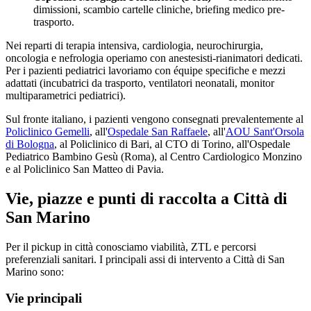
dimissioni, scambio cartelle cliniche, briefing medico pre-
trasporto.
Nei reparti di terapia intensiva, cardiologia, neurochirurgia,
oncologia e nefrologia operiamo con anestesisti-rianimatori dedicati.
Per i pazienti pediatrici lavoriamo con équipe specifiche e mezzi
adattati (incubatrici da trasporto, ventilatori neonatali, monitor
multiparametrici pediatrici).
Sul fronte italiano, i pazienti vengono consegnati prevalentemente al
Policlinico Gemelli
,
all'
Ospedale San Raffaele
,
all'
AOU Sant'Orsola
di Bologna
, al Policlinico di Bari, al CTO di Torino, all'Ospedale
Pediatrico Bambino Gesù (Roma), al Centro Cardiologico Monzino
e al Policlinico San Matteo di Pavia.
Vie, piazze e punti di raccolta a Città di
San Marino
Per il pickup in città conosciamo viabilità, ZTL e percorsi
preferenziali sanitari. I principali assi di intervento a
Città di San
Marino
sono:
Vie principali