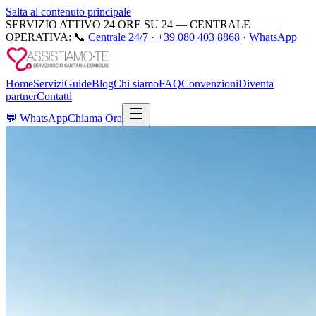
Salta al contenuto principale
SERVIZIO ATTIVO 24 ORE SU 24 — CENTRALE
OPERATIVA:
📞
Centrale 24/7 ·
+39 080 403 8868
·
WhatsApp
Home
Servizi
Guide
Blog
Chi siamo
FAQ
Convenzioni
Diventa
partner
Contatti
💬
WhatsApp
Chiama Ora