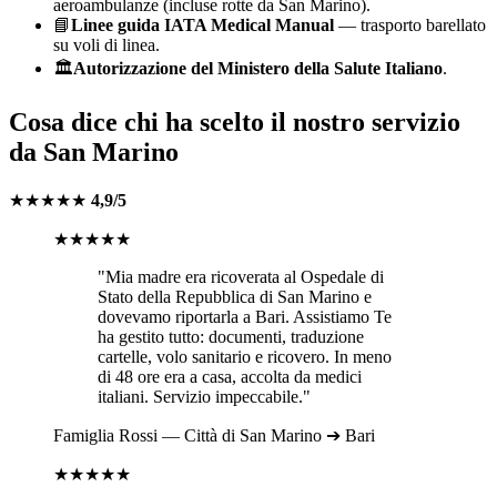
aeroambulanze (incluse rotte da
San Marino
).
📘
Linee guida IATA Medical Manual
— trasporto barellato
su voli di linea.
🏛️
Autorizzazione del Ministero della Salute Italiano
.
Cosa dice chi ha scelto il nostro servizio
da
San Marino
★★★★★
4,9/5
★★★★★
"Mia madre era ricoverata al
Ospedale di
Stato della Repubblica di San Marino
e
dovevamo riportarla a
Bari
. Assistiamo Te
ha gestito tutto: documenti, traduzione
cartelle, volo sanitario e ricovero. In meno
di 48 ore era a casa, accolta da medici
italiani. Servizio impeccabile."
Famiglia
Rossi
—
Città di San Marino
➔
Bari
★★★★★