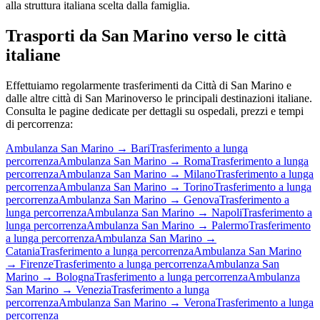
alla struttura italiana scelta dalla famiglia.
Trasporti da San Marino verso le città
italiane
Effettuiamo regolarmente trasferimenti da
Città di San Marino
e
dalle altre città di
San Marino
verso le principali destinazioni italiane.
Consulta le pagine dedicate per dettagli su ospedali, prezzi e tempi
di percorrenza:
Ambulanza
San Marino
→
Bari
Trasferimento a lunga
percorrenza
Ambulanza
San Marino
→
Roma
Trasferimento a lunga
percorrenza
Ambulanza
San Marino
→
Milano
Trasferimento a lunga
percorrenza
Ambulanza
San Marino
→
Torino
Trasferimento a lunga
percorrenza
Ambulanza
San Marino
→
Genova
Trasferimento a
lunga percorrenza
Ambulanza
San Marino
→
Napoli
Trasferimento a
lunga percorrenza
Ambulanza
San Marino
→
Palermo
Trasferimento
a lunga percorrenza
Ambulanza
San Marino
→
Catania
Trasferimento a lunga percorrenza
Ambulanza
San Marino
→
Firenze
Trasferimento a lunga percorrenza
Ambulanza
San
Marino
→
Bologna
Trasferimento a lunga percorrenza
Ambulanza
San Marino
→
Venezia
Trasferimento a lunga
percorrenza
Ambulanza
San Marino
→
Verona
Trasferimento a lunga
percorrenza