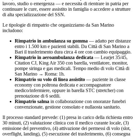
lavoro, studio o emergenza — e necessita di rientrare in patria per
continuare le cure, essere assistito in famiglia o accedere a strutture
di alta specializzazione del SSN.
Le tipologie di rimpatrio che organizziamo da
San Marino
includono:
Rimpatrio in ambulanza su gomma
— adatto per distanze
entro i 1.500 km e pazienti stabili. Da
Città di San Marino
a
Bari il trasferimento dura circa
4
ore con cambio equipaggio.
Rimpatrio in aeroambulanza dedicata
— Learjet 35/45,
Citation CJ, King Air 350 con barella, ventilatore, monitor,
pompe siringa e gas medicali. Tempo medio di volo
Città di
San Marino
→ Roma:
1
h.
Rimpatrio su volo di linea assistito
— paziente in classe
economy con poltrona dedicata e accompagnatore
medico/infermiere, oppure in barella STC (stretcher) con
prenotazione di 6 sedili.
Rimpatrio salma
in collaborazione con onoranze funebri
convenzionate, gestione consolato e nullaosta sanitario.
Il processo standard prevede: (1) presa in carico della richiesta entro
30 minuti, (2) valutazione clinica con il medico curante locale, (3)
emissione del preventivo, (4) attivazione dei permessi di volo (slot,
overflight, landing), (5) esecuzione del trasferimento, (6) consegna