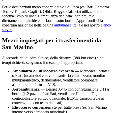
Per le destinazioni meno coperte dai voli di linea (es. Bari, Lamezia
Terme, Trapani, Cagliari, Olbia, Reggio Calabria) utilizziamo lo
schema "volo di linea + ambulanza dedicata" con prelievo
direttamente in airside e trasbordo sotto bordo. Approfondisci la
copertura nazionale nella pagina
ambulanza Italia
e nel nostro
elenco
servizi
.
Mezzi impiegati per i trasferimenti da
San Marino
A seconda del quadro clinico, della distanza (
380
km circa) e dei
tempi richiesti, scegliamo il mezzo più appropriato:
Ambulanza A1 di soccorso avanzato
— Mercedes Sprinter
o Fiat Ducato 4x4 con vano sanitario climatizzato, monitor
multiparametrico, defibrillatore, ventilatore polmonare,
aspiratore, kit farmaci ALS.
Aeroambulanza
— Learjet 35/45 con configurazione UTI a
bordo (1-2 pazienti barellati, ventilatore Hamilton T1,
contropulsatore aortico opzionale, ECMO transportable in
convenzione con team dedicati).
Elisoccorso convenzionato
per tratte brevi (es.
San Marino
interno verso aeroporto principale).