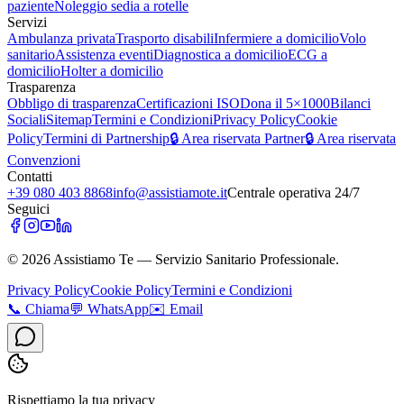
paziente
Noleggio sedia a rotelle
Servizi
Ambulanza privata
Trasporto disabili
Infermiere a domicilio
Volo
sanitario
Assistenza eventi
Diagnostica a domicilio
ECG a
domicilio
Holter a domicilio
Trasparenza
Obbligo di trasparenza
Certificazioni ISO
Dona il 5×1000
Bilanci
Sociali
Sitemap
Termini e Condizioni
Privacy Policy
Cookie
Policy
Termini di Partnership
🔒 Area riservata Partner
🔒 Area riservata
Convenzioni
Contatti
+39 080 403 8868
info@assistiamote.it
Centrale operativa 24/7
Seguici
©
2026
Assistiamo Te — Servizio Sanitario Professionale.
Privacy Policy
Cookie Policy
Termini e Condizioni
📞
Chiama
💬
WhatsApp
✉️
Email
Rispettiamo la tua privacy