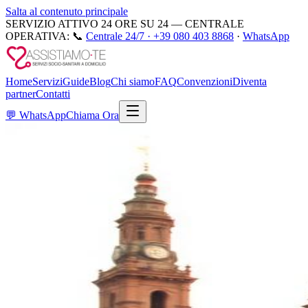
Salta al contenuto principale
SERVIZIO ATTIVO 24 ORE SU 24 — CENTRALE
OPERATIVA:
📞
Centrale 24/7 ·
+39 080 403 8868
·
WhatsApp
Home
Servizi
Guide
Blog
Chi siamo
FAQ
Convenzioni
Diventa
partner
Contatti
💬
WhatsApp
Chiama Ora