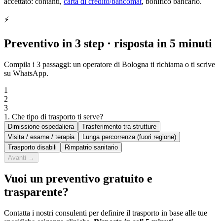
accettato: contanti,
carta di credito/bancomat
, bonifico bancario.
⚡
Preventivo in 3 step · risposta in 5 minuti
Compila i 3 passaggi: un operatore di
Bologna
ti richiama o ti scrive
su WhatsApp.
1
2
3
1. Che tipo di trasporto ti serve?
Dimissione ospedaliera
Trasferimento tra strutture
Visita / esame / terapia
Lunga percorrenza (fuori regione)
Trasporto disabili
Rimpatrio sanitario
Avanti →
Vuoi un preventivo gratuito e
trasparente?
Contatta i nostri consulenti per definire il trasporto in base alle tue