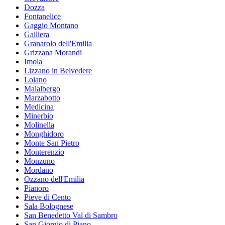
Dozza
Fontanelice
Gaggio Montano
Galliera
Granarolo dell'Emilia
Grizzana Morandi
Imola
Lizzano in Belvedere
Loiano
Malalbergo
Marzabotto
Medicina
Minerbio
Molinella
Monghidoro
Monte San Pietro
Monterenzio
Monzuno
Mordano
Ozzano dell'Emilia
Pianoro
Pieve di Cento
Sala Bolognese
San Benedetto Val di Sambro
San Giorgio di Piano