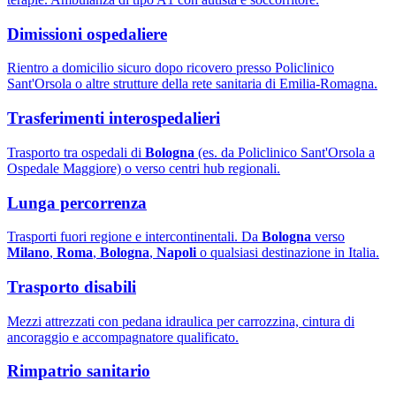
Dimissioni ospedaliere
Rientro a domicilio sicuro dopo ricovero presso Policlinico
Sant'Orsola o altre strutture della rete sanitaria di Emilia-Romagna.
Trasferimenti interospedalieri
Trasporto tra ospedali di
Bologna
(es. da Policlinico Sant'Orsola a
Ospedale Maggiore) o verso centri hub regionali.
Lunga percorrenza
Trasporti fuori regione e intercontinentali. Da
Bologna
verso
Milano
,
Roma
,
Bologna
,
Napoli
o qualsiasi destinazione in Italia.
Trasporto disabili
Mezzi attrezzati con pedana idraulica per carrozzina, cintura di
ancoraggio e accompagnatore qualificato.
Rimpatrio sanitario