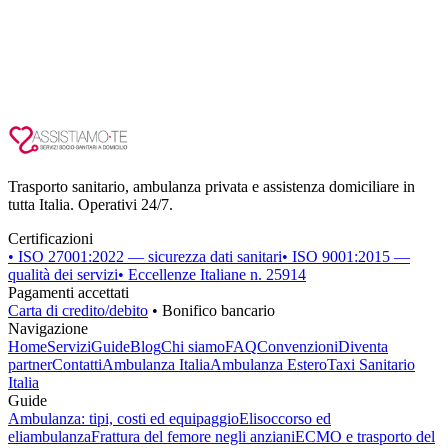
Trasporto sanitario, ambulanza privata e assistenza domiciliare in
tutta Italia. Operativi 24/7.
Certificazioni
• ISO 27001:2022 — sicurezza dati sanitari
• ISO 9001:2015 —
qualità dei servizi
• Eccellenze Italiane n. 25914
Pagamenti accettati
Carta di credito/debito
• Bonifico bancario
Navigazione
Home
Servizi
Guide
Blog
Chi siamo
FAQ
Convenzioni
Diventa
partner
Contatti
Ambulanza Italia
Ambulanza Estero
Taxi Sanitario
Italia
Guide
Ambulanza: tipi, costi ed equipaggio
Elisoccorso ed
eliambulanza
Frattura del femore negli anziani
ECMO e trasporto del