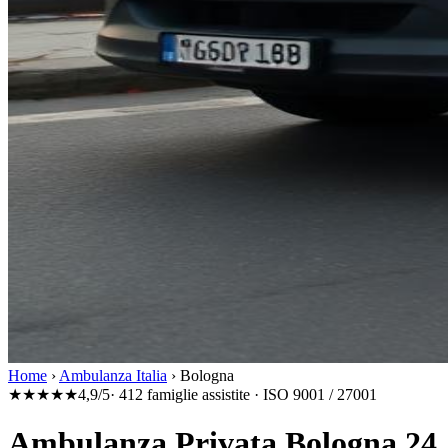
Home
›
Ambulanza Italia
›
Bologna
★★★★★
4,9/5
· 412 famiglie assistite · ISO 9001 / 27001
Ambulanza Privata Bologna 24