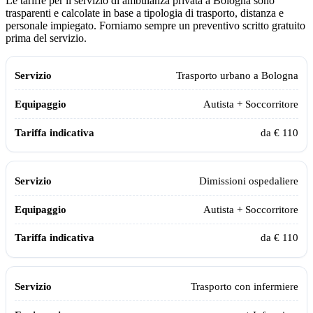
Le tariffe per il servizio di ambulanza privata a
Bologna
sono
trasparenti e calcolate in base a tipologia di trasporto, distanza e
personale impiegato. Forniamo sempre un preventivo scritto gratuito
prima del servizio.
Tabella dei prezzi del servizio di ambulanza privata Assistiamo Te a
B
Servizio
Equipaggio
Tariffa indicativa
Trasporto urbano a
Bologna
Autista + Soccorritore
da € 110
Dimissioni ospedaliere
Autista + Soccorritore
da € 110
Trasporto con infermiere