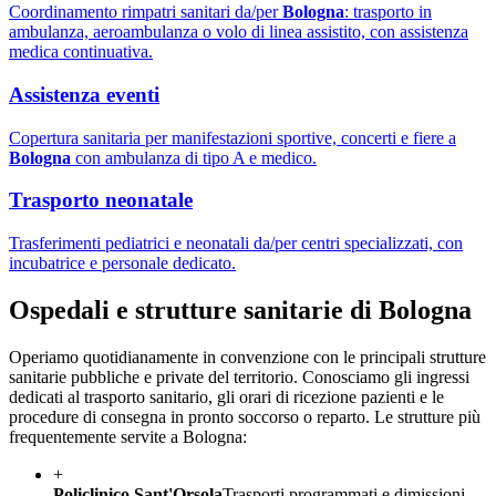
Coordinamento rimpatri sanitari da/per
Bologna
: trasporto in
ambulanza, aeroambulanza o volo di linea assistito, con assistenza
medica continuativa.
Assistenza eventi
Copertura sanitaria per manifestazioni sportive, concerti e fiere a
Bologna
con ambulanza di tipo A e medico.
Trasporto neonatale
Trasferimenti pediatrici e neonatali da/per centri specializzati, con
incubatrice e personale dedicato.
Ospedali e strutture sanitarie di
Bologna
Operiamo quotidianamente in convenzione con le principali strutture
sanitarie pubbliche e private del territorio. Conosciamo gli ingressi
dedicati al trasporto sanitario, gli orari di ricezione pazienti e le
procedure di consegna in pronto soccorso o reparto. Le strutture più
frequentemente servite a
Bologna
:
+
Policlinico Sant'Orsola
Trasporti programmati e dimissioni —