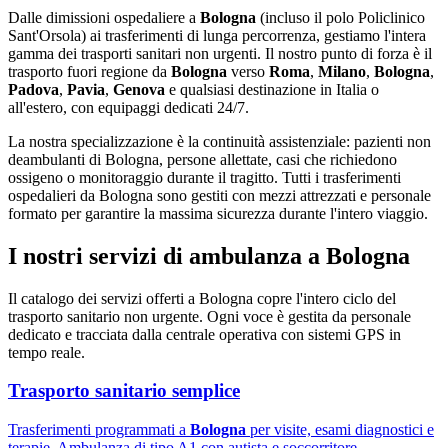
Dalle dimissioni ospedaliere a
Bologna
(incluso il polo Policlinico
Sant'Orsola) ai trasferimenti di lunga percorrenza, gestiamo l'intera
gamma dei trasporti sanitari non urgenti. Il nostro punto di forza è il
trasporto fuori regione da
Bologna
verso
Roma
,
Milano
,
Bologna
,
Padova
,
Pavia
,
Genova
e qualsiasi destinazione in Italia o
all'estero, con equipaggi dedicati 24/7.
La nostra specializzazione è la continuità assistenziale: pazienti non
deambulanti di Bologna, persone allettate, casi che richiedono
ossigeno o monitoraggio durante il tragitto. Tutti i trasferimenti
ospedalieri da Bologna sono gestiti con mezzi attrezzati e personale
formato per garantire la massima sicurezza durante l'intero viaggio.
I nostri servizi di ambulanza a
Bologna
Il catalogo dei servizi offerti a
Bologna
copre l'intero ciclo del
trasporto sanitario non urgente. Ogni voce è gestita da personale
dedicato e tracciata dalla centrale operativa con sistemi GPS in
tempo reale.
Trasporto sanitario semplice
Trasferimenti programmati a
Bologna
per visite, esami diagnostici e
terapie. Ambulanza di tipo A1 con autista e soccorritore.