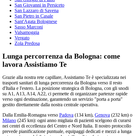
San Giovanni in Persiceto
San Lazzaro di Savena
San Pietro in Casale
Sant'Agata Bolognese
Sasso Marconi
Valsamoggia
Vergato
Zola Predosa
Lunga percorrenza da Bologna: come
lavora Assistiamo Te
Grazie alla nostra rete capillare, Assistiamo Te è specializzata nei
trasporti sanitari di lunga percorrenza da Bologna verso il resto
d'Italia e l'estero. La posizione strategica di Bologna, con gli snodi
su A1, A13, A14, A22, ci permette di organizzare partenze rapide
verso ogni destinazione, garantendo un servizio "porta a porta"
gestito direttamente dalla nostra centrale operativa.
Dalla
Emilia-Romagna
verso
Padova
(
134
km)
,
Genova
(
232
km)
o
Milano
(
245
km)
: ogni anno migliaia di pazienti scelgono di curarsi
nei centri di eccellenza del Centro e Nord Italia. Il nostro protocollo
prevede pianificazione puntuale, equipaggi dedicati e mezzi a lunga