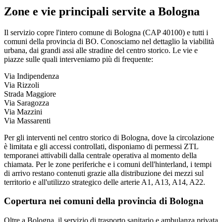
Zone e vie principali servite a
Bologna
Il servizio copre l'intero comune di
Bologna
(CAP
40100
) e tutti i
comuni della provincia di
BO
. Conosciamo nel dettaglio la viabilità
urbana, dai grandi assi alle stradine del centro storico. Le vie e
piazze sulle quali interveniamo più di frequente:
Via Indipendenza
Via Rizzoli
Strada Maggiore
Via Saragozza
Via Mazzini
Via Massarenti
Per gli interventi nel centro storico di
Bologna
, dove la circolazione
è limitata e gli accessi controllati, disponiamo di permessi ZTL
temporanei attivabili dalla centrale operativa al momento della
chiamata. Per le zone periferiche e i comuni dell'hinterland, i tempi
di arrivo restano contenuti grazie alla distribuzione dei mezzi sul
territorio e all'utilizzo strategico delle arterie
A1, A13, A14, A22
.
Copertura nei comuni della provincia di
Bologna
Oltre a
Bologna
, il servizio di trasporto sanitario e ambulanza privata