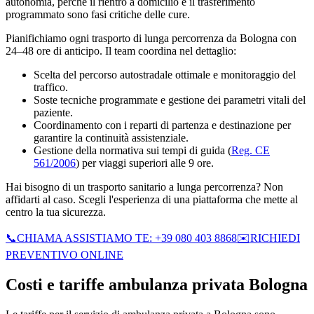
autonomia, perché il rientro a domicilio e il trasferimento
programmato sono fasi critiche delle cure.
Pianifichiamo ogni trasporto di lunga percorrenza da Bologna con
24–48 ore di anticipo. Il team coordina nel dettaglio:
Scelta del percorso autostradale ottimale e monitoraggio del
traffico.
Soste tecniche programmate e gestione dei parametri vitali del
paziente.
Coordinamento con i reparti di partenza e destinazione per
garantire la continuità assistenziale.
Gestione della normativa sui tempi di guida (
Reg. CE
561/2006
) per viaggi superiori alle 9 ore.
Hai bisogno di un trasporto sanitario a lunga percorrenza? Non
affidarti al caso. Scegli l'esperienza di una piattaforma che mette al
centro la tua sicurezza.
📞
CHIAMA ASSISTIAMO TE: +39 080 403 8868
✉️
RICHIEDI
PREVENTIVO ONLINE
Costi e tariffe ambulanza privata
Bologna