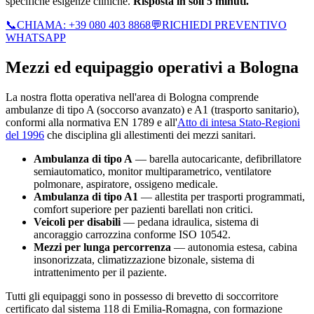
specifiche esigenze cliniche.
Risposta in soli 5 minuti.
📞
CHIAMA:
+39 080 403 8868
💬
RICHIEDI PREVENTIVO
WHATSAPP
Mezzi ed equipaggio operativi a
Bologna
La nostra flotta operativa nell'area di
Bologna
comprende
ambulanze di tipo A (soccorso avanzato) e A1 (trasporto sanitario),
conformi alla normativa EN 1789 e all'
Atto di intesa Stato-Regioni
del 1996
che disciplina gli allestimenti dei mezzi sanitari.
Ambulanza di tipo A
— barella autocaricante, defibrillatore
semiautomatico, monitor multiparametrico, ventilatore
polmonare, aspiratore, ossigeno medicale.
Ambulanza di tipo A1
— allestita per trasporti programmati,
comfort superiore per pazienti barellati non critici.
Veicoli per disabili
— pedana idraulica, sistema di
ancoraggio carrozzina conforme ISO 10542.
Mezzi per lunga percorrenza
— autonomia estesa, cabina
insonorizzata, climatizzazione bizonale, sistema di
intrattenimento per il paziente.
Tutti gli equipaggi sono in possesso di brevetto di soccorritore
certificato dal sistema 118 di
Emilia-Romagna
, con formazione