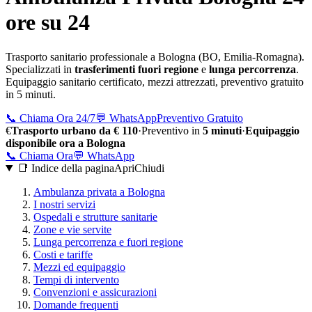
ore su 24
Trasporto sanitario professionale a
Bologna
(
BO
,
Emilia-Romagna
).
Specializzati in
trasferimenti fuori regione
e
lunga percorrenza
.
Equipaggio sanitario certificato, mezzi attrezzati, preventivo gratuito
in 5 minuti.
📞
Chiama Ora 24/7
💬
WhatsApp
Preventivo Gratuito
€
Trasporto urbano da € 110
·
Preventivo in
5 minuti
·
Equipaggio
disponibile ora a
Bologna
📞
Chiama Ora
💬
WhatsApp
📑 Indice della pagina
Apri
Chiudi
Ambulanza privata a
Bologna
I nostri servizi
Ospedali e strutture sanitarie
Zone e vie servite
Lunga percorrenza e fuori regione
Costi e tariffe
Mezzi ed equipaggio
Tempi di intervento
Convenzioni e assicurazioni
Domande frequenti