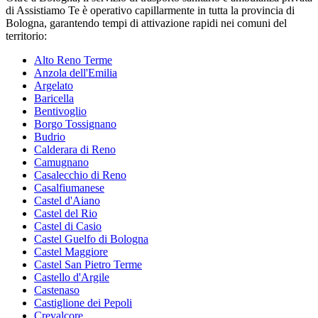
di Assistiamo Te è operativo capillarmente in tutta la provincia di
Bologna
, garantendo tempi di attivazione rapidi nei comuni del
territorio:
Alto Reno Terme
Anzola dell'Emilia
Argelato
Baricella
Bentivoglio
Borgo Tossignano
Budrio
Calderara di Reno
Camugnano
Casalecchio di Reno
Casalfiumanese
Castel d'Aiano
Castel del Rio
Castel di Casio
Castel Guelfo di Bologna
Castel Maggiore
Castel San Pietro Terme
Castello d'Argile
Castenaso
Castiglione dei Pepoli
Crevalcore