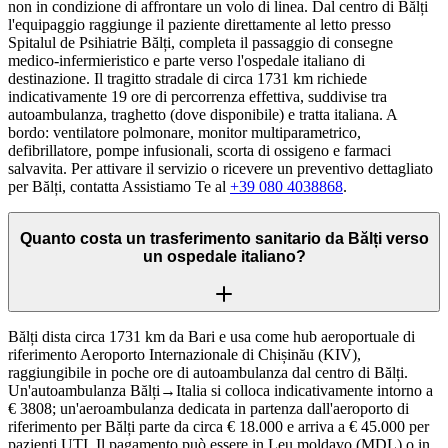
non in condizione di affrontare un volo di linea. Dal centro di Bălți
l'equipaggio raggiunge il paziente direttamente al letto presso
Spitalul de Psihiatrie Bălți, completa il passaggio di consegne
medico-infermieristico e parte verso l'ospedale italiano di
destinazione. Il tragitto stradale di circa 1731 km richiede
indicativamente 19 ore di percorrenza effettiva, suddivise tra
autoambulanza, traghetto (dove disponibile) e tratta italiana. A
bordo: ventilatore polmonare, monitor multiparametrico,
defibrillatore, pompe infusionali, scorta di ossigeno e farmaci
salvavita. Per attivare il servizio o ricevere un preventivo dettagliato
per Bălți, contatta Assistiamo Te al
+39 080 4038868
.
Quanto costa un trasferimento sanitario da Bălți verso
un ospedale italiano?
Bălți dista circa 1731 km da Bari e usa come hub aeroportuale di
riferimento Aeroporto Internazionale di Chișinău (KIV),
raggiungibile in poche ore di autoambulanza dal centro di Bălți.
Un'autoambulanza Bălți→Italia si colloca indicativamente intorno a
€ 3808; un'aeroambulanza dedicata in partenza dall'aeroporto di
riferimento per Bălți parte da circa € 18.000 e arriva a € 45.000 per
pazienti UTI. Il pagamento può essere in Leu moldavo (MDL) o in