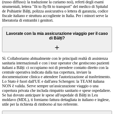
(russo diffuso): la traduzione la curiamo noi), referti degli esami
strumentali, lettera "fit to fly/fit to transport" del medico di Spitalul
de Psihiatrie Bălți, polizza assicurativa o lettera di garanzia, codice
fiscale italiano e struttura accogliente in Italia. Per i minori serve la
liberatoria di entrambi i genitori.
Lavorate con la mia assicurazione viaggio per il caso
di Bălți?
Sì. Collaboriamo abitualmente con le principali realtà di assistenza
sanitaria internazionali e con i tour operator che gestiscono pazienti
italiani a Bălți: ci occupiamo noi di prendere contatto diretto con la
centrale operativa indicata dalla tua copertura, inviare la
documentazione clinica e attendere l'autorizzazione al trasferimento.
Lo Stato è fuori dall'UE e dall'area Schengen: la TEAM italiana
NON è valida. Serve sempre un'assicurazione viaggio o una
copertura privata che includa rimpatrio sanitario e spese ospedaliere.
Se hai dovuto anticipare le spese all'ospedale di Bălți in Leu
moldavo (MDL), ti forniamo fattura dettagliata in italiano e inglese,
utile per la richiesta di rimborso al tuo referente.