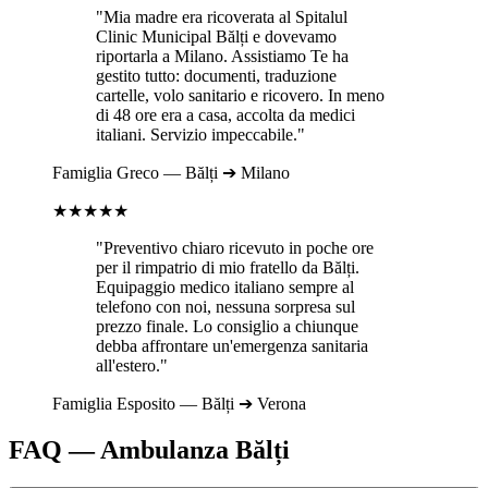
"Mia madre era ricoverata al
Spitalul
Clinic Municipal Bălți
e dovevamo
riportarla a
Milano
. Assistiamo Te ha
gestito tutto: documenti, traduzione
cartelle, volo sanitario e ricovero. In meno
di 48 ore era a casa, accolta da medici
italiani. Servizio impeccabile."
Famiglia
Greco
—
Bălți
➔
Milano
★★★★★
"Preventivo chiaro ricevuto in poche ore
per il rimpatrio di mio fratello da
Bălți
.
Equipaggio medico italiano sempre al
telefono con noi, nessuna sorpresa sul
prezzo finale. Lo consiglio a chiunque
debba affrontare un'emergenza sanitaria
all'estero."
Famiglia
Esposito
—
Bălți
➔
Verona
FAQ — Ambulanza
Bălți