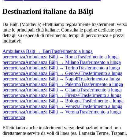
Destinazioni italiane da
Bălți
Da
Bălți
(
Moldavia
) effettuiamo regolarmente trasferimenti verso
tutte le principali città italiane. Consulta le pagine dedicate per
dettagli su ospedali di riferimento, tempi di percorrenza e prezzi
indicativi:
Ambulanza
Bălți
→
Bari
Trasferimento a lunga
percorrenza
Ambulanza
Bălți
→
Roma
Trasferimento a lunga
percorrenza
Ambulanza
Bălți
→
Milano
Trasferimento a lunga
percorrenza
Ambulanza
Bălți
→
Torino
Trasferimento a lunga
percorrenza
Ambulanza
Bălți
→
Genova
Trasferimento a lunga
percorrenza
Ambulanza
Bălți
→
Napoli
Trasferimento a lunga
percorrenza
Ambulanza
Bălți
→
Palermo
Trasferimento a lunga
percorrenza
Ambulanza
Bălți
→
Catania
Trasferimento a lunga
percorrenza
Ambulanza
Bălți
→
Firenze
Trasferimento a lunga
percorrenza
Ambulanza
Bălți
→
Bologna
Trasferimento a lunga
percorrenza
Ambulanza
Bălți
→
Venezia
Trasferimento a lunga
percorrenza
Ambulanza
Bălți
→
Verona
Trasferimento a lunga
percorrenza
Effettuiamo anche trasferimenti verso destinazioni minori non
direttamente servite da voli di linea (es. Lamezia Terme, Trapani,