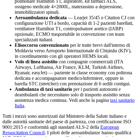
polmonare Hamilton T1, aspiratore, kit farmaci ALS,
ossigeno medicale 4×2000L, materassino a depressione,
immobilizzatori spinali.
Aeroambulanza dedicata
— Learjet 35/45 o Citation CJ con
configurazione UTI a bordo, capacità di 1-2 pazienti barellati,
ventilatore Hamilton T1, contropulsatore aortico (IABP)
opzionale, ECMO trasportabile in convenzione con team
specializzati italiani.
Elisoccorso convenzionato
per le tratte brevi dall'interno di
Moldavia
verso
Aeroporto Internazionale di Chișinău (KIV)
,
in coordinamento con gli operatori HEMS locali.
Volo di linea assistito
con compagnie commerciali (ITA
Airways, Lufthansa, Air France, KLM, Turkish Airlines,
Ryanair, easyJet) — paziente in classe economy con poltrona
dedicata e accompagnatore medico/infermiere, oppure in
barella STC (stretcher) con prenotazione di 6 sedili contigui.
Ambulanza di taxi sanitario
per i pazienti autonomi e
deambulanti che necessitano solo di trasporto assistito senza
assistenza medica continua. Vedi anche la pagina
taxi sanitario
Italia
.
Tutti i mezzi sono autorizzati dal Ministero della Salute italiano e
dalle autorità sanitarie del paese di partenza, con certificazione ISO
9001:2015 e conformità agli standard ALS-2 della
European
Resuscitation Council
. I piloti delle aeroambulanze hanno qualifica