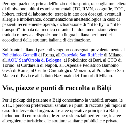
Per ogni paziente, prima dell'inizio del trasporto, raccogliamo: lettera
di dimissione, ultimi esami strumentali (TC, RMN, ecografie, ECG,
holter), referti di laboratorio, terapia in atto con dosaggi, eventuali
allergie e intolleranze, documentazione anestesiologica in caso di
pazienti recentemente operati, dichiarazione di "fit to fly" o "fit to
transport" firmata dal medico curante. La documentazione viene
tradotta o messa a disposizione in lingua italiana per i medici
accoglienti della struttura italiana di destinazione.
Sul fronte italiano i pazienti vengono consegnati prevalentemente al
Policlinico Gemelli
di Roma, all'
Ospedale San Raffaele
di Milano,
all'
AOU Sant'Orsola di Bologna
, al Policlinico di Bari, al CTO di
Torino, al Cardarelli di Napoli, all'Ospedale Pediatrico Bambino
Gesù di Roma, al Centro Cardiologico Monzino, al Policlinico San
Matteo di Pavia e all'Istituto Nazionale dei Tumori di Milano.
Vie, piazze e punti di raccolta a
Bălți
Per il pickup del paziente a
Bălți
conosciamo la viabilità urbana, le
ZTL, i percorsi preferenziali sanitari e i punti di raccolta più rapidi in
caso di intervento d'urgenza. Le aree operative principali a
Bălți
includono il centro storico, le zone residenziali periferiche, le aree
alberghiere e turistiche e le strutture sanitarie pubbliche e private.