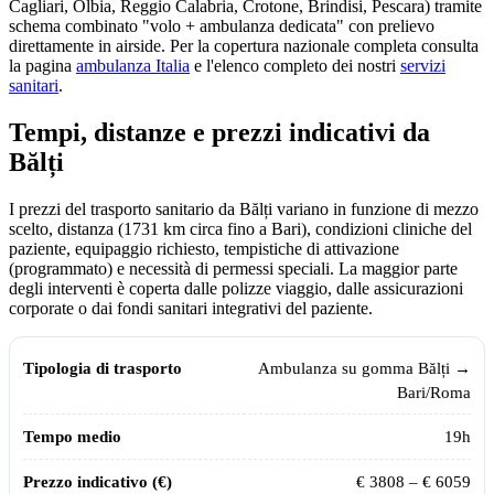
Cagliari, Olbia, Reggio Calabria, Crotone, Brindisi, Pescara) tramite
schema combinato "volo + ambulanza dedicata" con prelievo
direttamente in airside. Per la copertura nazionale completa consulta
la pagina
ambulanza Italia
e l'elenco completo dei nostri
servizi
sanitari
.
Tempi, distanze e prezzi indicativi da
Bălți
I prezzi del trasporto sanitario da
Bălți
variano in funzione di mezzo
scelto, distanza (
1731
km circa fino a Bari), condizioni cliniche del
paziente, equipaggio richiesto, tempistiche di attivazione
(programmato) e necessità di permessi speciali. La maggior parte
degli interventi è coperta dalle polizze viaggio, dalle assicurazioni
corporate o dai fondi sanitari integrativi del paziente.
Tempi, distanze e prezzi indicativi per il trasporto sanitario da
Bălți
vers
Tipologia di trasporto
Tempo medio
Prezzo indicativo (€)
Ambulanza su gomma
Bălți
→
Bari/Roma
19
h
€
3808
– €
6059