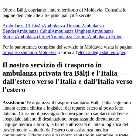
Oltre a
Bălți
, copriamo l'intero territorio di
Moldavia
. Consulta le
pagine dedicate alle altre principali città servite:
Ambulanza
Chișinău
Ambulanza
Tiraspol
Ambulanza
Bender
Ambulanza
Cahul
Ambulanza
Ungheni
Ambulanza
Soroca
Ambulanza
Orhei
Ambulanza
Comrat
Ambulanza
Edineț
Per la panoramica completa del servizio in
Moldavia
visita la pagina
rimpatrio sanitario
Moldavia
o torna all'
elenco degli stati europei
.
Il nostro servizio di trasporto in
ambulanza privata tra
Bălți
e l'Italia —
dall'estero verso l'Italia e dall'Italia verso
l'estero
Assistiamo Te
organizza il trasporto sanitario Bălți–Italia seguendo
l'intera catena clinica e logistica, dal reparto estero al posto letto
italiano
.
Curiamo il passaggio di consegne fra i sanitari moldave e
l'ospedale italiano di destinazione, organizzando direttamente
l'équipe medica a bordo, la barella attrezzata e l'intera logistica del
trasferimento sanitario dall'estero con assistenza medica
continuativa.
Effettuiamo il trasporto sanitario in entrambe le tratte: