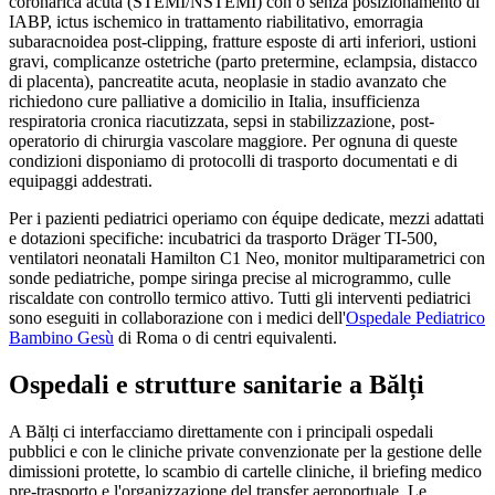
coronarica acuta (STEMI/NSTEMI) con o senza posizionamento di
IABP, ictus ischemico in trattamento riabilitativo, emorragia
subaracnoidea post-clipping, fratture esposte di arti inferiori, ustioni
gravi, complicanze ostetriche (parto pretermine, eclampsia, distacco
di placenta), pancreatite acuta, neoplasie in stadio avanzato che
richiedono cure palliative a domicilio in Italia, insufficienza
respiratoria cronica riacutizzata, sepsi in stabilizzazione, post-
operatorio di chirurgia vascolare maggiore. Per ognuna di queste
condizioni disponiamo di protocolli di trasporto documentati e di
equipaggi addestrati.
Per i pazienti pediatrici operiamo con équipe dedicate, mezzi adattati
e dotazioni specifiche: incubatrici da trasporto Dräger TI-500,
ventilatori neonatali Hamilton C1 Neo, monitor multiparametrici con
sonde pediatriche, pompe siringa precise al microgrammo, culle
riscaldate con controllo termico attivo. Tutti gli interventi pediatrici
sono eseguiti in collaborazione con i medici dell'
Ospedale Pediatrico
Bambino Gesù
di Roma o di centri equivalenti.
Ospedali e strutture sanitarie a
Bălți
A
Bălți
ci interfacciamo direttamente con i principali ospedali
pubblici e con le cliniche private convenzionate per la gestione delle
dimissioni protette, lo scambio di cartelle cliniche, il briefing medico
pre-trasporto e l'organizzazione del transfer aeroportuale. Le