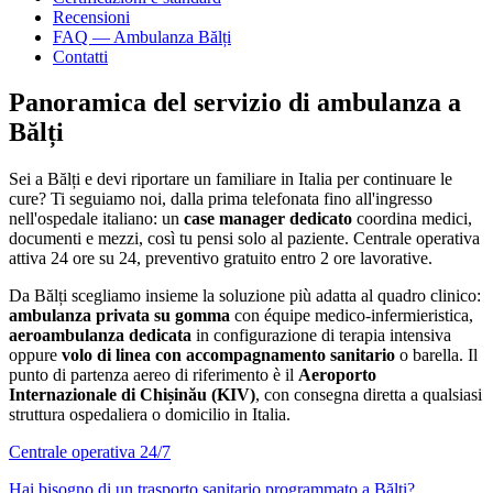
Recensioni
FAQ — Ambulanza
Bălți
Contatti
Panoramica del servizio di ambulanza a
Bălți
Sei a
Bălți
e devi riportare un familiare in Italia per continuare le
cure? Ti seguiamo noi, dalla prima telefonata fino all'ingresso
nell'ospedale italiano: un
case manager dedicato
coordina medici,
documenti e mezzi, così tu pensi solo al paziente. Centrale operativa
attiva 24 ore su 24, preventivo gratuito entro 2 ore lavorative.
Da
Bălți
scegliamo insieme la soluzione più adatta al quadro clinico:
ambulanza privata su gomma
con équipe medico-infermieristica,
aeroambulanza dedicata
in configurazione di terapia intensiva
oppure
volo di linea con accompagnamento sanitario
o barella. Il
punto di partenza aereo di riferimento è il
Aeroporto
Internazionale di Chișinău (KIV)
, con consegna diretta a qualsiasi
struttura ospedaliera o domicilio in Italia.
Centrale operativa 24/7
Hai bisogno di un trasporto sanitario programmato a
Bălți
?