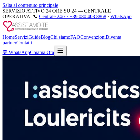
Salta al contenuto principale
SERVIZIO ATTIVO 24 ORE SU 24 — CENTRALE
OPERATIVA:
📞
Centrale 24/7 ·
+39 080 403 8868
·
WhatsApp
Home
Servizi
Guide
Blog
Chi siamo
FAQ
Convenzioni
Diventa
partner
Contatti
💬
WhatsApp
Chiama Ora