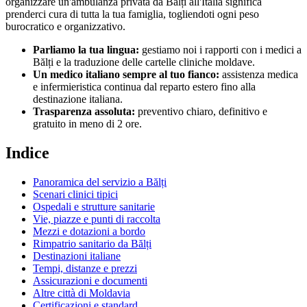
organizzare un'ambulanza privata da
Bălți
all'Italia significa
prenderci cura di tutta la tua famiglia, togliendoti ogni peso
burocratico e organizzativo.
Parliamo la tua lingua:
gestiamo noi i rapporti con i medici a
Bălți
e la traduzione delle cartelle cliniche
moldave
.
Un medico italiano sempre al tuo fianco:
assistenza medica
e infermieristica continua dal reparto estero fino alla
destinazione italiana.
Trasparenza assoluta:
preventivo chiaro, definitivo e
gratuito in meno di 2 ore.
Indice
Panoramica del servizio a
Bălți
Scenari clinici tipici
Ospedali e strutture sanitarie
Vie, piazze e punti di raccolta
Mezzi e dotazioni a bordo
Rimpatrio sanitario da
Bălți
Destinazioni italiane
Tempi, distanze e prezzi
Assicurazioni e documenti
Altre città di
Moldavia
Certificazioni e standard