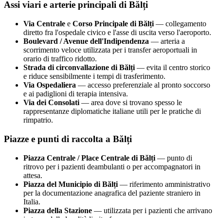
Assi viari e arterie principali di
Bălți
Via Centrale
e
Corso Principale di
Bălți
— collegamento
diretto fra l'ospedale civico e l'asse di uscita verso l'aeroporto.
Boulevard / Avenue dell'Indipendenza
— arteria a
scorrimento veloce utilizzata per i transfer aeroportuali in
orario di traffico ridotto.
Strada di circonvallazione di
Bălți
— evita il centro storico
e riduce sensibilmente i tempi di trasferimento.
Via Ospedaliera
— accesso preferenziale al pronto soccorso
e ai padiglioni di terapia intensiva.
Via dei Consolati
— area dove si trovano spesso le
rappresentanze diplomatiche italiane utili per le pratiche di
rimpatrio.
Piazze e punti di raccolta a
Bălți
Piazza Centrale / Place Centrale di
Bălți
— punto di
ritrovo per i pazienti deambulanti o per accompagnatori in
attesa.
Piazza del Municipio di
Bălți
— riferimento amministrativo
per la documentazione anagrafica del paziente straniero in
Italia.
Piazza della Stazione
— utilizzata per i pazienti che arrivano