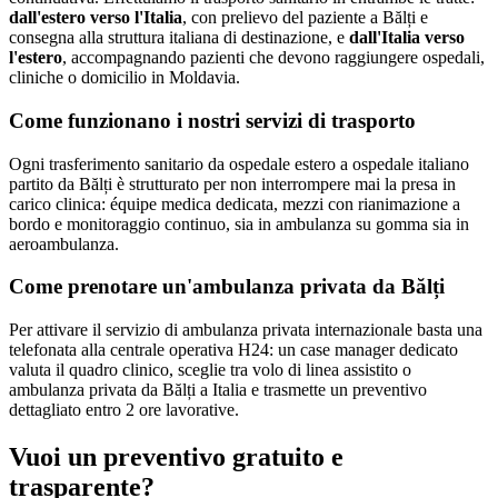
dall'estero verso l'Italia
, con prelievo del paziente a
Bălți
e
consegna alla struttura italiana di destinazione, e
dall'Italia verso
l'estero
, accompagnando pazienti che devono raggiungere ospedali,
cliniche o domicilio in
Moldavia
.
Come funzionano i nostri servizi di trasporto
Ogni trasferimento sanitario da ospedale estero a ospedale italiano
partito da Bălți è strutturato per non interrompere mai la presa in
carico clinica: équipe medica dedicata, mezzi con rianimazione a
bordo e monitoraggio continuo, sia in ambulanza su gomma sia in
aeroambulanza.
Come prenotare un'ambulanza privata da
Bălți
Per attivare il servizio di ambulanza privata internazionale basta una
telefonata alla centrale operativa H24: un case manager dedicato
valuta il quadro clinico, sceglie tra volo di linea assistito o
ambulanza privata da Bălți a Italia e trasmette un preventivo
dettagliato entro 2 ore lavorative.
Vuoi un preventivo gratuito e
trasparente?