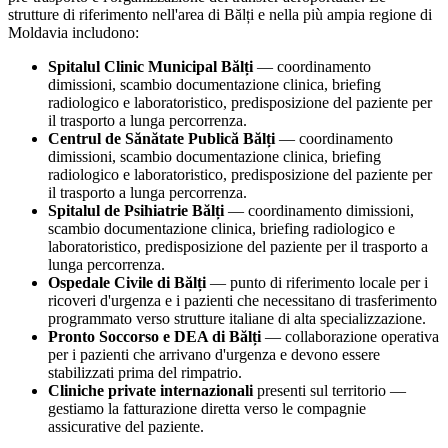
strutture di riferimento nell'area di
Bălți
e nella più ampia regione di
Moldavia
includono:
Spitalul Clinic Municipal Bălți
— coordinamento
dimissioni, scambio documentazione clinica, briefing
radiologico e laboratoristico, predisposizione del paziente per
il trasporto a lunga percorrenza.
Centrul de Sănătate Publică Bălți
— coordinamento
dimissioni, scambio documentazione clinica, briefing
radiologico e laboratoristico, predisposizione del paziente per
il trasporto a lunga percorrenza.
Spitalul de Psihiatrie Bălți
— coordinamento dimissioni,
scambio documentazione clinica, briefing radiologico e
laboratoristico, predisposizione del paziente per il trasporto a
lunga percorrenza.
Ospedale Civile di
Bălți
— punto di riferimento locale per i
ricoveri d'urgenza e i pazienti che necessitano di trasferimento
programmato verso strutture italiane di alta specializzazione.
Pronto Soccorso e DEA di
Bălți
— collaborazione operativa
per i pazienti che arrivano d'urgenza e devono essere
stabilizzati prima del rimpatrio.
Cliniche private internazionali
presenti sul territorio —
gestiamo la fatturazione diretta verso le compagnie
assicurative del paziente.