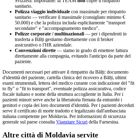
Svizzera. Importante: la TEAM
non
copre il rimpatrio
sanitario.
Polizza viaggio individuale
con massimale per rimpatrio
sanitario — verificare il massimale (consigliato minimo €
50.000) e che la polizza includa esplicitamente "transport
secondaire" e "accompagnamento medico".
Polizze corporate / multinazionali
— per i dipendenti in
trasferta a
Bălți
gestiamo direttamente con il broker
assicurativo o l'HR aziendale.
Convenzioni dirette
— siamo in grado di emettere fattura
direttamente alla compagnia, evitando l'anticipo da parte del
paziente.
Documenti necessari per attivare il rimpatrio da
Bălți
: documento
d'identità del paziente, cartella clinica del ricovero a
Bălți
, ultimi
esami strumentali, lettera del medico curante con indicazione del "fit
to fly" o "fit to transport", eventuale polizza assicurativa, codice
fiscale italiano e nome della struttura accogliente in Italia. Per i
pazienti minori serve anche la liberatoria firmata da entrambi i
genitori e copia dei loro documenti d'identità. Per i pazienti deceduti
serve il certificato di morte tradotto e legalizzato dall'ambasciata
italiana competente per
Moldavia
. Per informazioni di sicurezza
generale sul paese consulta
Viaggiare Sicuri
della Farnesina.
Altre città di
Moldavia
servite