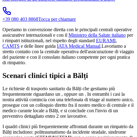
+39 080 403 8868
Tocca per chiamare
Operiamo in convenzione diretta con le principali centrali operative
assicurative internazionali e con il
Ministero della Salute italiano
per
i rimpatri istituzionali, nel rispetto degli standard
EURAMI
,
CAMTS
e delle linee guida
IATA Medical Manual
.
Lavoriamo a
stretto contatto con la centrale operativa dell'assicurazione di viaggio
del paziente e con il consolato italiano competente per ogni pratica
di rimpatrio.
Scenari clinici tipici a
Bălți
Le richieste di trasporto sanitario da
Bălți
che gestiamo più
frequentemente riguardano un
, oppure un
. In entrambi i casi la
nostra attività comincia con una telefonata di triage al numero unico,
prosegue con un colloquio diretto fra il nostro medico di centrale e il
medico curante locale a
Bălți
, e si conclude con l'invio di un
preventivo dettagliato entro 2 ore lavorative.
I quadri clinici più frequentemente affrontati durante un rimpatrio da
Bălți
includono: politraumatismo da incidente stradale, sindrome