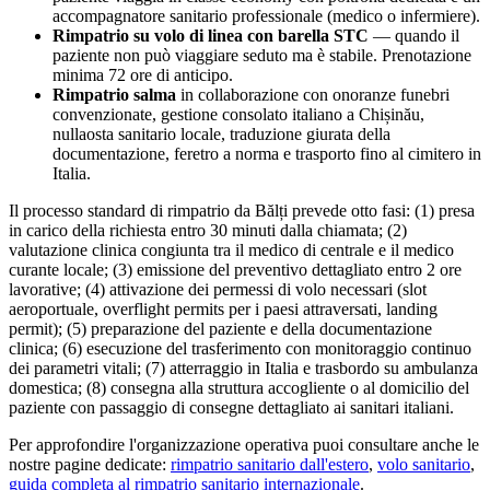
accompagnatore sanitario professionale (medico o infermiere).
Rimpatrio su volo di linea con barella STC
— quando il
paziente non può viaggiare seduto ma è stabile. Prenotazione
minima 72 ore di anticipo.
Rimpatrio salma
in collaborazione con onoranze funebri
convenzionate, gestione consolato italiano a
Chișinău
,
nullaosta sanitario locale, traduzione giurata della
documentazione, feretro a norma e trasporto fino al cimitero in
Italia.
Il processo standard di rimpatrio da
Bălți
prevede otto fasi: (1) presa
in carico della richiesta entro 30 minuti dalla chiamata; (2)
valutazione clinica congiunta tra il medico di centrale e il medico
curante locale; (3) emissione del preventivo dettagliato entro 2 ore
lavorative; (4) attivazione dei permessi di volo necessari (slot
aeroportuale, overflight permits per i paesi attraversati, landing
permit); (5) preparazione del paziente e della documentazione
clinica; (6) esecuzione del trasferimento con monitoraggio continuo
dei parametri vitali; (7) atterraggio in Italia e trasbordo su ambulanza
domestica; (8) consegna alla struttura accogliente o al domicilio del
paziente con passaggio di consegne dettagliato ai sanitari italiani.
Per approfondire l'organizzazione operativa puoi consultare anche le
nostre pagine dedicate:
rimpatrio sanitario dall'estero
,
volo sanitario
,
guida completa al rimpatrio sanitario internazionale
.