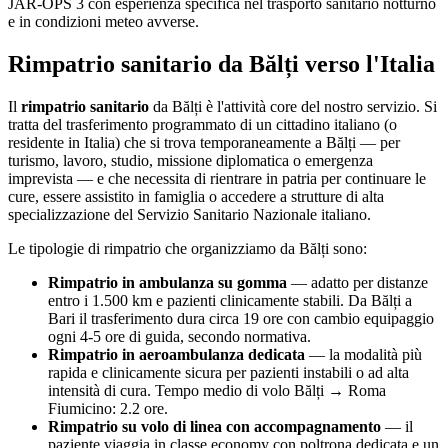
JAR-OPS 3 con esperienza specifica nel trasporto sanitario notturno
e in condizioni meteo avverse.
Rimpatrio sanitario da
Bălți
verso l'Italia
Il
rimpatrio sanitario
da
Bălți
è l'attività core del nostro servizio. Si
tratta del trasferimento programmato di un cittadino italiano (o
residente in Italia) che si trova temporaneamente a
Bălți
— per
turismo, lavoro, studio, missione diplomatica o emergenza
imprevista — e che necessita di rientrare in patria per continuare le
cure, essere assistito in famiglia o accedere a strutture di alta
specializzazione del Servizio Sanitario Nazionale italiano.
Le tipologie di rimpatrio che organizziamo da
Bălți
sono:
Rimpatrio in ambulanza su gomma
— adatto per distanze
entro i 1.500 km e pazienti clinicamente stabili. Da
Bălți
a
Bari il trasferimento dura circa
19
ore con cambio equipaggio
ogni 4-5 ore di guida, secondo normativa.
Rimpatrio in aeroambulanza dedicata
— la modalità più
rapida e clinicamente sicura per pazienti instabili o ad alta
intensità di cura. Tempo medio di volo
Bălți
→ Roma
Fiumicino:
2.2
ore.
Rimpatrio su volo di linea con accompagnamento
— il
paziente viaggia in classe economy con poltrona dedicata e un