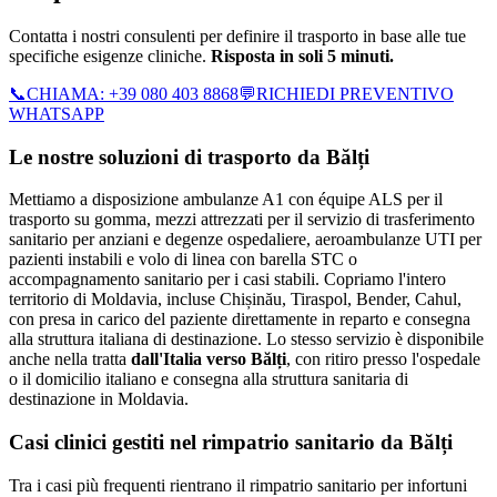
Contatta i nostri consulenti per definire il trasporto in base alle tue
specifiche esigenze cliniche.
Risposta in soli 5 minuti.
📞
CHIAMA:
+39 080 403 8868
💬
RICHIEDI PREVENTIVO
WHATSAPP
Le nostre soluzioni di trasporto da
Bălți
Mettiamo a disposizione ambulanze A1 con équipe ALS per il
trasporto su gomma, mezzi attrezzati per il servizio di trasferimento
sanitario per anziani e degenze ospedaliere, aeroambulanze UTI per
pazienti instabili e volo di linea con barella STC o
accompagnamento sanitario per i casi stabili.
Copriamo l'intero
territorio di
Moldavia
, incluse Chișinău, Tiraspol, Bender, Cahul
,
con presa in carico del paziente direttamente in reparto e consegna
alla struttura italiana di destinazione. Lo stesso servizio è disponibile
anche nella tratta
dall'Italia verso
Bălți
, con ritiro presso l'ospedale
o il domicilio italiano e consegna alla struttura sanitaria di
destinazione in
Moldavia
.
Casi clinici gestiti nel rimpatrio sanitario da
Bălți
Tra i casi più frequenti rientrano il rimpatrio sanitario per infortuni