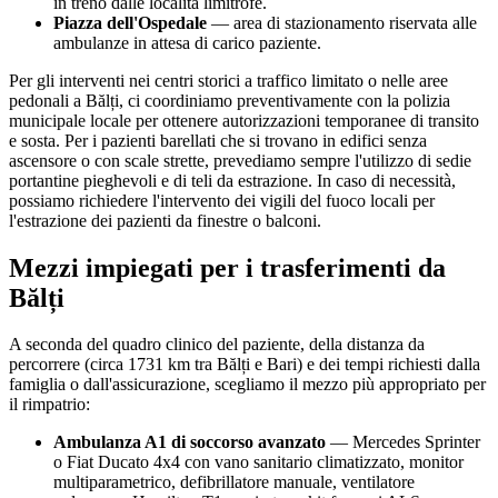
in treno dalle località limitrofe.
Piazza dell'Ospedale
— area di stazionamento riservata alle
ambulanze in attesa di carico paziente.
Per gli interventi nei centri storici a traffico limitato o nelle aree
pedonali a
Bălți
, ci coordiniamo preventivamente con la polizia
municipale locale per ottenere autorizzazioni temporanee di transito
e sosta. Per i pazienti barellati che si trovano in edifici senza
ascensore o con scale strette, prevediamo sempre l'utilizzo di sedie
portantine pieghevoli e di teli da estrazione. In caso di necessità,
possiamo richiedere l'intervento dei vigili del fuoco locali per
l'estrazione dei pazienti da finestre o balconi.
Mezzi impiegati per i trasferimenti da
Bălți
A seconda del quadro clinico del paziente, della distanza da
percorrere (circa
1731
km tra
Bălți
e Bari) e dei tempi richiesti dalla
famiglia o dall'assicurazione, scegliamo il mezzo più appropriato per
il rimpatrio:
Ambulanza A1 di soccorso avanzato
— Mercedes Sprinter
o Fiat Ducato 4x4 con vano sanitario climatizzato, monitor
multiparametrico, defibrillatore manuale, ventilatore