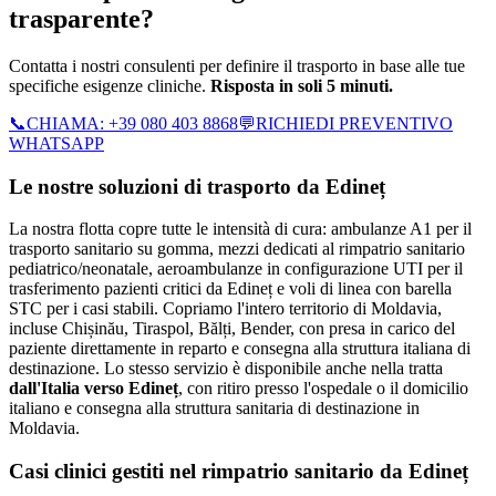
trasparente?
Contatta i nostri consulenti per definire il trasporto in base alle tue
specifiche esigenze cliniche.
Risposta in soli 5 minuti.
📞
CHIAMA:
+39 080 403 8868
💬
RICHIEDI PREVENTIVO
WHATSAPP
Le nostre soluzioni di trasporto da
Edineț
La nostra flotta copre tutte le intensità di cura: ambulanze A1 per il
trasporto sanitario su gomma, mezzi dedicati al rimpatrio sanitario
pediatrico/neonatale, aeroambulanze in configurazione UTI per il
trasferimento pazienti critici da Edineț e voli di linea con barella
STC per i casi stabili.
Copriamo l'intero territorio di
Moldavia
,
incluse Chișinău, Tiraspol, Bălți, Bender
, con presa in carico del
paziente direttamente in reparto e consegna alla struttura italiana di
destinazione. Lo stesso servizio è disponibile anche nella tratta
dall'Italia verso
Edineț
, con ritiro presso l'ospedale o il domicilio
italiano e consegna alla struttura sanitaria di destinazione in
Moldavia
.
Casi clinici gestiti nel rimpatrio sanitario da
Edineț