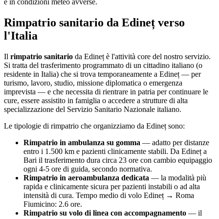
e in condizioni meteo avverse.
Rimpatrio sanitario da
Edineț
verso
l'Italia
Il
rimpatrio sanitario
da
Edineț
è l'attività core del nostro servizio.
Si tratta del trasferimento programmato di un cittadino italiano (o
residente in Italia) che si trova temporaneamente a
Edineț
— per
turismo, lavoro, studio, missione diplomatica o emergenza
imprevista — e che necessita di rientrare in patria per continuare le
cure, essere assistito in famiglia o accedere a strutture di alta
specializzazione del Servizio Sanitario Nazionale italiano.
Le tipologie di rimpatrio che organizziamo da
Edineț
sono:
Rimpatrio in ambulanza su gomma
— adatto per distanze
entro i 1.500 km e pazienti clinicamente stabili. Da
Edineț
a
Bari il trasferimento dura circa
23
ore con cambio equipaggio
ogni 4-5 ore di guida, secondo normativa.
Rimpatrio in aeroambulanza dedicata
— la modalità più
rapida e clinicamente sicura per pazienti instabili o ad alta
intensità di cura. Tempo medio di volo
Edineț
→ Roma
Fiumicino:
2.6
ore.
Rimpatrio su volo di linea con accompagnamento
— il