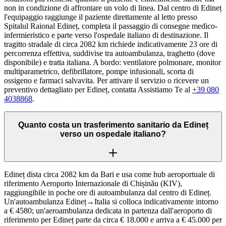
non in condizione di affrontare un volo di linea. Dal centro di Edineț
l'equipaggio raggiunge il paziente direttamente al letto presso
Spitalul Raional Edineț, completa il passaggio di consegne medico-
infermieristico e parte verso l'ospedale italiano di destinazione. Il
tragitto stradale di circa 2082 km richiede indicativamente 23 ore di
percorrenza effettiva, suddivise tra autoambulanza, traghetto (dove
disponibile) e tratta italiana. A bordo: ventilatore polmonare, monitor
multiparametrico, defibrillatore, pompe infusionali, scorta di
ossigeno e farmaci salvavita. Per attivare il servizio o ricevere un
preventivo dettagliato per Edineț, contatta Assistiamo Te al
+39 080
4038868
.
Quanto costa un trasferimento sanitario da Edineț
verso un ospedale italiano?
Edineț dista circa 2082 km da Bari e usa come hub aeroportuale di
riferimento Aeroporto Internazionale di Chișinău (KIV),
raggiungibile in poche ore di autoambulanza dal centro di Edineț.
Un'autoambulanza Edineț→Italia si colloca indicativamente intorno
a € 4580; un'aeroambulanza dedicata in partenza dall'aeroporto di
riferimento per Edineț parte da circa € 18.000 e arriva a € 45.000 per