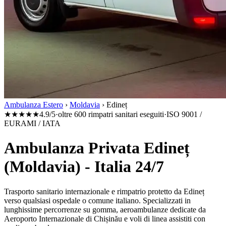
Ambulanza Estero
›
Moldavia
›
Edineț
★★★★★
4.9/5
·
oltre 600 rimpatri sanitari eseguiti
·
ISO 9001 /
EURAMI / IATA
Ambulanza Privata Edineț
(Moldavia) - Italia 24/7
Trasporto sanitario internazionale e rimpatrio protetto da
Edineț
verso qualsiasi ospedale o comune italiano. Specializzati in
lunghissime percorrenze su gomma, aeroambulanze dedicate da
Aeroporto Internazionale di Chișinău
e voli di linea assistiti con