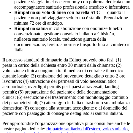
paziente viaggia in classe economy con poltrona dedicata e un
accompagnatore sanitario professionale (medico o infermiere).
Rimpatrio su volo di linea con barella STC
— quando il
paziente non può viaggiare seduto ma è stabile. Prenotazione
minima 72 ore di anticipo.
Rimpatrio salma
in collaborazione con onoranze funebri
convenzionate, gestione consolato italiano a
Chișinău
,
nullaosta sanitario locale, traduzione giurata della
documentazione, feretro a norma e trasporto fino al cimitero in
Italia.
Il processo standard di rimpatrio da
Edineț
prevede otto fasi: (1)
presa in carico della richiesta entro 30 minuti dalla chiamata; (2)
valutazione clinica congiunta tra il medico di centrale e il medico
curante locale; (3) emissione del preventivo dettagliato entro 2 ore
lavorative; (4) attivazione dei permessi di volo necessari (slot
aeroportuale, overflight permits per i paesi attraversati, landing
permit); (5) preparazione del paziente e della documentazione
clinica; (6) esecuzione del trasferimento con monitoraggio continuo
dei parametri vitali; (7) atterraggio in Italia e trasbordo su ambulanza
domestica; (8) consegna alla struttura accogliente o al domicilio del
paziente con passaggio di consegne dettagliato ai sanitari italiani.
Per approfondire l'organizzazione operativa puoi consultare anche le
nostre pagine dedicate:
rimpatrio sanitario dall'estero
,
volo sanitario
,