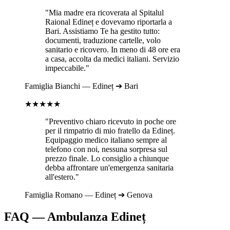
"Mia madre era ricoverata al
Spitalul
Raional Edineț
e dovevamo riportarla a
Bari
. Assistiamo Te ha gestito tutto:
documenti, traduzione cartelle, volo
sanitario e ricovero. In meno di 48 ore era
a casa, accolta da medici italiani. Servizio
impeccabile."
Famiglia
Bianchi
—
Edineț
➔
Bari
★★★★★
"Preventivo chiaro ricevuto in poche ore
per il rimpatrio di mio fratello da
Edineț
.
Equipaggio medico italiano sempre al
telefono con noi, nessuna sorpresa sul
prezzo finale. Lo consiglio a chiunque
debba affrontare un'emergenza sanitaria
all'estero."
Famiglia
Romano
—
Edineț
➔
Genova
FAQ — Ambulanza
Edineț