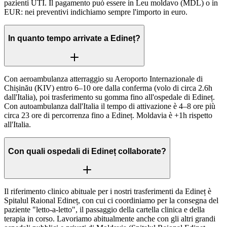
pazienti UTI. Il pagamento può essere in Leu moldavo (MDL) o in
EUR: nei preventivi indichiamo sempre l'importo in euro.
In quanto tempo arrivate a Edineț?
Con aeroambulanza atterraggio su Aeroporto Internazionale di
Chișinău (KIV) entro 6–10 ore dalla conferma (volo di circa 2.6h
dall'Italia), poi trasferimento su gomma fino all'ospedale di Edineț.
Con autoambulanza dall'Italia il tempo di attivazione è 4–8 ore più
circa 23 ore di percorrenza fino a Edineț. Moldavia è +1h rispetto
all'Italia.
Con quali ospedali di Edineț collaborate?
Il riferimento clinico abituale per i nostri trasferimenti da Edineț è
Spitalul Raional Edineț, con cui ci coordiniamo per la consegna del
paziente "letto-a-letto", il passaggio della cartella clinica e della
terapia in corso. Lavoriamo abitualmente anche con gli altri grandi