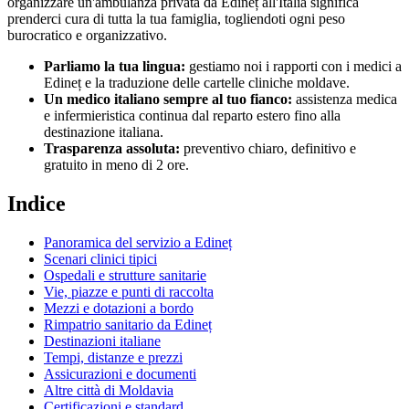
organizzare un'ambulanza privata da
Edineț
all'Italia significa
prenderci cura di tutta la tua famiglia, togliendoti ogni peso
burocratico e organizzativo.
Parliamo la tua lingua:
gestiamo noi i rapporti con i medici a
Edineț
e la traduzione delle cartelle cliniche
moldave
.
Un medico italiano sempre al tuo fianco:
assistenza medica
e infermieristica continua dal reparto estero fino alla
destinazione italiana.
Trasparenza assoluta:
preventivo chiaro, definitivo e
gratuito in meno di 2 ore.
Indice
Panoramica del servizio a
Edineț
Scenari clinici tipici
Ospedali e strutture sanitarie
Vie, piazze e punti di raccolta
Mezzi e dotazioni a bordo
Rimpatrio sanitario da
Edineț
Destinazioni italiane
Tempi, distanze e prezzi
Assicurazioni e documenti
Altre città di
Moldavia
Certificazioni e standard