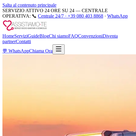
Salta al contenuto principale
SERVIZIO ATTIVO 24 ORE SU 24 — CENTRALE
OPERATIVA:
📞
Centrale 24/7 ·
+39 080 403 8868
·
WhatsApp
Home
Servizi
Guide
Blog
Chi siamo
FAQ
Convenzioni
Diventa
partner
Contatti
💬
WhatsApp
Chiama Ora