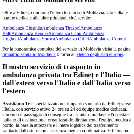
Oltre a
Edineț
, copriamo l'intero territorio di
Moldavia
. Consulta le
pagine dedicate alle altre principali città servite:
Ambulanza
Chișinău
Ambulanza
Tiraspol
Ambulanza
Bălți
Ambulanza
Bender
Ambulanza
Cahul
Ambulanza
Ungheni
Ambulanza
Soroca
Ambulanza
Orhei
Ambulanza
Comrat
Per la panoramica completa del servizio in
Moldavia
visita la pagina
rimpatrio sanitario
Moldavia
o torna all'
elenco degli stati europei
.
Il nostro servizio di trasporto in
ambulanza privata tra
Edineț
e l'Italia —
dall'estero verso l'Italia e dall'Italia verso
l'estero
Assistiamo Te
è specializzato nel rimpatrio sanitario da Edineț verso
l'Italia, con servizio attivo 24 ore su 24 ed équipe medica dedicata
.
Curiamo il passaggio di consegne fra i sanitari moldave e l'ospedale
italiano di destinazione, organizzando direttamente l'équipe medica a
bordo, la barella attrezzata e l'intera logistica del trasferimento
sanitario dall'estero con assistenza medica continuativa.
Effettuiamo