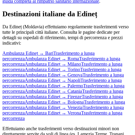
guida completa al rimpatrio sanitario internazionale
.
Destinazioni italiane da
Edineț
Da
Edineț
(
Moldavia
) effettuiamo regolarmente trasferimenti verso
tutte le principali città italiane. Consulta le pagine dedicate per
dettagli su ospedali di riferimento, tempi di percorrenza e prezzi
indicativi:
Ambulanza
Edineț
→
Bari
Trasferimento a lunga
percorrenza
Ambulanza
Edineț
→
Roma
Trasferimento a lunga
percorrenza
Ambulanza
Edineț
→
Milano
Trasferimento a lunga
percorrenza
Ambulanza
Edineț
→
Torino
Trasferimento a lunga
percorrenza
Ambulanza
Edineț
→
Genova
Trasferimento a lunga
percorrenza
Ambulanza
Edineț
→
Napoli
Trasferimento a lunga
percorrenza
Ambulanza
Edineț
→
Palermo
Trasferimento a lunga
percorrenza
Ambulanza
Edineț
→
Catania
Trasferimento a lunga
percorrenza
Ambulanza
Edineț
→
Firenze
Trasferimento a lunga
percorrenza
Ambulanza
Edineț
→
Bologna
Trasferimento a lunga
percorrenza
Ambulanza
Edineț
→
Venezia
Trasferimento a lunga
percorrenza
Ambulanza
Edineț
→
Verona
Trasferimento a lunga
percorrenza
Effettuiamo anche trasferimenti verso destinazioni minori non
direttamente servite da voli di linea (es. Lamezia Terme, Trapani,