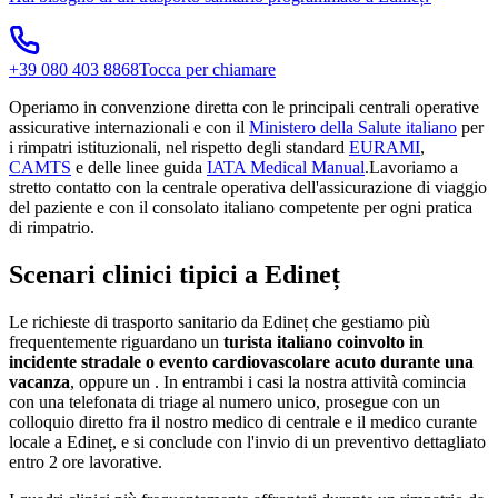
+39 080 403 8868
Tocca per chiamare
Operiamo in convenzione diretta con le principali centrali operative
assicurative internazionali e con il
Ministero della Salute italiano
per
i rimpatri istituzionali, nel rispetto degli standard
EURAMI
,
CAMTS
e delle linee guida
IATA Medical Manual
.
Lavoriamo a
stretto contatto con la centrale operativa dell'assicurazione di viaggio
del paziente e con il consolato italiano competente per ogni pratica
di rimpatrio.
Scenari clinici tipici a
Edineț
Le richieste di trasporto sanitario da
Edineț
che gestiamo più
frequentemente riguardano un
turista italiano coinvolto in
incidente stradale o evento cardiovascolare acuto durante una
vacanza
, oppure un
. In entrambi i casi la nostra attività comincia
con una telefonata di triage al numero unico, prosegue con un
colloquio diretto fra il nostro medico di centrale e il medico curante
locale a
Edineț
, e si conclude con l'invio di un preventivo dettagliato
entro 2 ore lavorative.