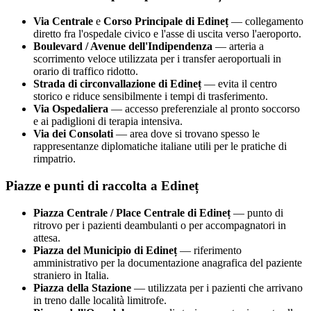
Via Centrale
e
Corso Principale di
Edineț
— collegamento
diretto fra l'ospedale civico e l'asse di uscita verso l'aeroporto.
Boulevard / Avenue dell'Indipendenza
— arteria a
scorrimento veloce utilizzata per i transfer aeroportuali in
orario di traffico ridotto.
Strada di circonvallazione di
Edineț
— evita il centro
storico e riduce sensibilmente i tempi di trasferimento.
Via Ospedaliera
— accesso preferenziale al pronto soccorso
e ai padiglioni di terapia intensiva.
Via dei Consolati
— area dove si trovano spesso le
rappresentanze diplomatiche italiane utili per le pratiche di
rimpatrio.
Piazze e punti di raccolta a
Edineț
Piazza Centrale / Place Centrale di
Edineț
— punto di
ritrovo per i pazienti deambulanti o per accompagnatori in
attesa.
Piazza del Municipio di
Edineț
— riferimento
amministrativo per la documentazione anagrafica del paziente
straniero in Italia.
Piazza della Stazione
— utilizzata per i pazienti che arrivano
in treno dalle località limitrofe.