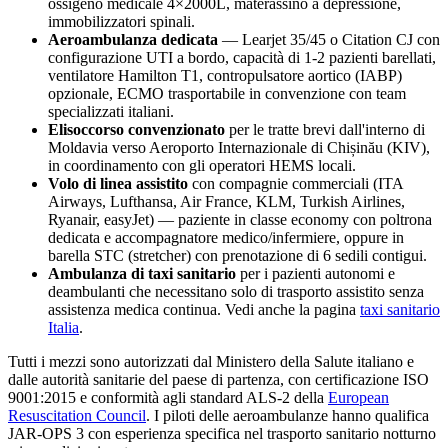
ossigeno medicale 4×2000L, materassino a depressione,
immobilizzatori spinali.
Aeroambulanza dedicata
— Learjet 35/45 o Citation CJ con
configurazione UTI a bordo, capacità di 1-2 pazienti barellati,
ventilatore Hamilton T1, contropulsatore aortico (IABP)
opzionale, ECMO trasportabile in convenzione con team
specializzati italiani.
Elisoccorso convenzionato
per le tratte brevi dall'interno di
Moldavia
verso
Aeroporto Internazionale di Chișinău (KIV)
,
in coordinamento con gli operatori HEMS locali.
Volo di linea assistito
con compagnie commerciali (ITA
Airways, Lufthansa, Air France, KLM, Turkish Airlines,
Ryanair, easyJet) — paziente in classe economy con poltrona
dedicata e accompagnatore medico/infermiere, oppure in
barella STC (stretcher) con prenotazione di 6 sedili contigui.
Ambulanza di taxi sanitario
per i pazienti autonomi e
deambulanti che necessitano solo di trasporto assistito senza
assistenza medica continua. Vedi anche la pagina
taxi sanitario
Italia
.
Tutti i mezzi sono autorizzati dal Ministero della Salute italiano e
dalle autorità sanitarie del paese di partenza, con certificazione ISO
9001:2015 e conformità agli standard ALS-2 della
European
Resuscitation Council
. I piloti delle aeroambulanze hanno qualifica
JAR-OPS 3 con esperienza specifica nel trasporto sanitario notturno