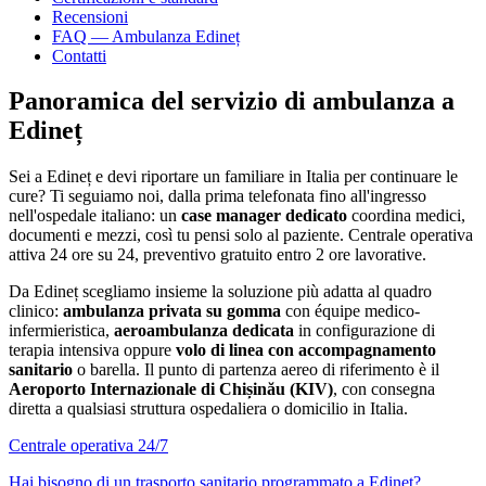
Recensioni
FAQ — Ambulanza
Edineț
Contatti
Panoramica del servizio di ambulanza a
Edineț
Sei a
Edineț
e devi riportare un familiare in Italia per continuare le
cure? Ti seguiamo noi, dalla prima telefonata fino all'ingresso
nell'ospedale italiano: un
case manager dedicato
coordina medici,
documenti e mezzi, così tu pensi solo al paziente. Centrale operativa
attiva 24 ore su 24, preventivo gratuito entro 2 ore lavorative.
Da
Edineț
scegliamo insieme la soluzione più adatta al quadro
clinico:
ambulanza privata su gomma
con équipe medico-
infermieristica,
aeroambulanza dedicata
in configurazione di
terapia intensiva oppure
volo di linea con accompagnamento
sanitario
o barella. Il punto di partenza aereo di riferimento è il
Aeroporto Internazionale di Chișinău (KIV)
, con consegna
diretta a qualsiasi struttura ospedaliera o domicilio in Italia.
Centrale operativa 24/7
Hai bisogno di un trasporto sanitario programmato a
Edineț
?