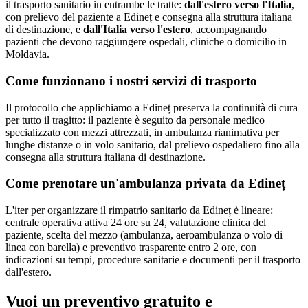
il trasporto sanitario in entrambe le tratte:
dall'estero verso l'Italia
,
con prelievo del paziente a
Edineț
e consegna alla struttura italiana
di destinazione, e
dall'Italia verso l'estero
, accompagnando
pazienti che devono raggiungere ospedali, cliniche o domicilio in
Moldavia
.
Come funzionano i nostri servizi di trasporto
Il protocollo che applichiamo a Edineț preserva la continuità di cura
per tutto il tragitto: il paziente è seguito da personale medico
specializzato con mezzi attrezzati, in ambulanza rianimativa per
lunghe distanze o in volo sanitario, dal prelievo ospedaliero fino alla
consegna alla struttura italiana di destinazione.
Come prenotare un'ambulanza privata da
Edineț
L'iter per organizzare il rimpatrio sanitario da Edineț è lineare:
centrale operativa attiva 24 ore su 24, valutazione clinica del
paziente, scelta del mezzo (ambulanza, aeroambulanza o volo di
linea con barella) e preventivo trasparente entro 2 ore, con
indicazioni su tempi, procedure sanitarie e documenti per il trasporto
dall'estero.
Vuoi un preventivo gratuito e