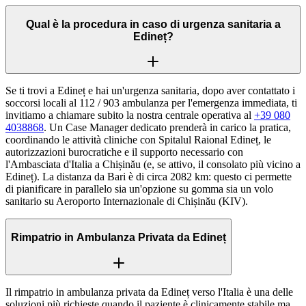
Qual è la procedura in caso di urgenza sanitaria a
Edineț?
Se ti trovi a Edineț e hai un'urgenza sanitaria, dopo aver contattato i
soccorsi locali al 112 / 903 ambulanza per l'emergenza immediata, ti
invitiamo a chiamare subito la nostra centrale operativa al
+39 080
4038868
. Un Case Manager dedicato prenderà in carico la pratica,
coordinando le attività cliniche con Spitalul Raional Edineț, le
autorizzazioni burocratiche e il supporto necessario con
l'Ambasciata d'Italia a Chișinău (e, se attivo, il consolato più vicino a
Edineț). La distanza da Bari è di circa 2082 km: questo ci permette
di pianificare in parallelo sia un'opzione su gomma sia un volo
sanitario su Aeroporto Internazionale di Chișinău (KIV).
Rimpatrio in Ambulanza Privata da Edineț
Il rimpatrio in ambulanza privata da Edineț verso l'Italia è una delle
soluzioni più richieste quando il paziente è clinicamente stabile ma