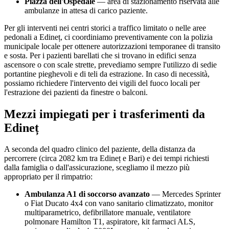
Piazza dell'Ospedale
— area di stazionamento riservata alle
ambulanze in attesa di carico paziente.
Per gli interventi nei centri storici a traffico limitato o nelle aree
pedonali a
Edineț
, ci coordiniamo preventivamente con la polizia
municipale locale per ottenere autorizzazioni temporanee di transito
e sosta. Per i pazienti barellati che si trovano in edifici senza
ascensore o con scale strette, prevediamo sempre l'utilizzo di sedie
portantine pieghevoli e di teli da estrazione. In caso di necessità,
possiamo richiedere l'intervento dei vigili del fuoco locali per
l'estrazione dei pazienti da finestre o balconi.
Mezzi impiegati per i trasferimenti da
Edineț
A seconda del quadro clinico del paziente, della distanza da
percorrere (circa
2082
km tra
Edineț
e Bari) e dei tempi richiesti
dalla famiglia o dall'assicurazione, scegliamo il mezzo più
appropriato per il rimpatrio:
Ambulanza A1 di soccorso avanzato
— Mercedes Sprinter
o Fiat Ducato 4x4 con vano sanitario climatizzato, monitor
multiparametrico, defibrillatore manuale, ventilatore
polmonare Hamilton T1, aspiratore, kit farmaci ALS,