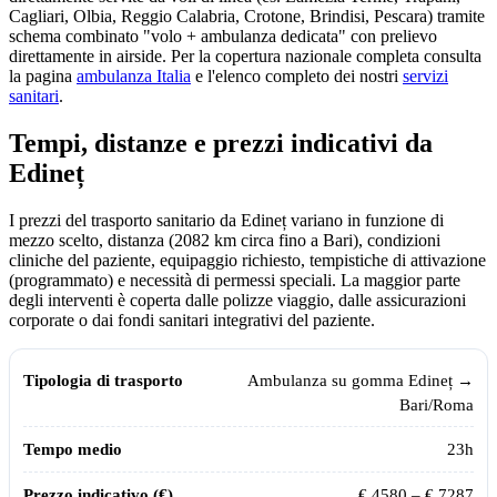
Cagliari, Olbia, Reggio Calabria, Crotone, Brindisi, Pescara) tramite
schema combinato "volo + ambulanza dedicata" con prelievo
direttamente in airside. Per la copertura nazionale completa consulta
la pagina
ambulanza Italia
e l'elenco completo dei nostri
servizi
sanitari
.
Tempi, distanze e prezzi indicativi da
Edineț
I prezzi del trasporto sanitario da
Edineț
variano in funzione di
mezzo scelto, distanza (
2082
km circa fino a Bari), condizioni
cliniche del paziente, equipaggio richiesto, tempistiche di attivazione
(programmato) e necessità di permessi speciali. La maggior parte
degli interventi è coperta dalle polizze viaggio, dalle assicurazioni
corporate o dai fondi sanitari integrativi del paziente.
Tempi, distanze e prezzi indicativi per il trasporto sanitario da
Edineț
ve
Tipologia di trasporto
Tempo medio
Prezzo indicativo (€)
Ambulanza su gomma
Edineț
→
Bari/Roma
23
h
€
4580
– €
7287