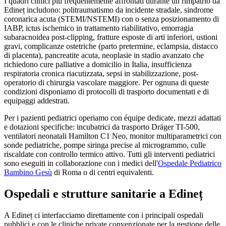
I quadri clinici più frequentemente affrontati durante un rimpatrio da
Edineț
includono: politraumatismo da incidente stradale, sindrome
coronarica acuta (STEMI/NSTEMI) con o senza posizionamento di
IABP, ictus ischemico in trattamento riabilitativo, emorragia
subaracnoidea post-clipping, fratture esposte di arti inferiori, ustioni
gravi, complicanze ostetriche (parto pretermine, eclampsia, distacco
di placenta), pancreatite acuta, neoplasie in stadio avanzato che
richiedono cure palliative a domicilio in Italia, insufficienza
respiratoria cronica riacutizzata, sepsi in stabilizzazione, post-
operatorio di chirurgia vascolare maggiore. Per ognuna di queste
condizioni disponiamo di protocolli di trasporto documentati e di
equipaggi addestrati.
Per i pazienti pediatrici operiamo con équipe dedicate, mezzi adattati
e dotazioni specifiche: incubatrici da trasporto Dräger TI-500,
ventilatori neonatali Hamilton C1 Neo, monitor multiparametrici con
sonde pediatriche, pompe siringa precise al microgrammo, culle
riscaldate con controllo termico attivo. Tutti gli interventi pediatrici
sono eseguiti in collaborazione con i medici dell'
Ospedale Pediatrico
Bambino Gesù
di Roma o di centri equivalenti.
Ospedali e strutture sanitarie a
Edineț
A
Edineț
ci interfacciamo direttamente con i principali ospedali
pubblici e con le cliniche private convenzionate per la gestione delle