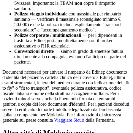
Svizzera. Importante: la TEAM
non
copre il rimpatrio
sanitario.
Polizza viaggio individuale
con massimale per rimpatrio
sanitario — verificare il massimale (consigliato minimo €
50.000) e che la polizza includa esplicitamente "transport
secondaire" e "accompagnamento medico".
Polizze corporate / multinazionali
— per i dipendenti in
trasferta a
Edineț
gestiamo direttamente con il broker
assicurativo o l'HR aziendale.
Convenzioni dirette
— siamo in grado di emettere fattura
direttamente alla compagnia, evitando l'anticipo da parte del
paziente.
Documenti necessari per attivare il rimpatrio da
Edineț
: documento
d'identità del paziente, cartella clinica del ricovero a
Edineț
, ultimi
esami strumentali, lettera del medico curante con indicazione del "fit
to fly" o "fit to transport", eventuale polizza assicurativa, codice
fiscale italiano e nome della struttura accogliente in Italia. Per i
pazienti minori serve anche la liberatoria firmata da entrambi i
genitori e copia dei loro documenti d'identità. Per i pazienti deceduti
serve il certificato di morte tradotto e legalizzato dall'ambasciata
italiana competente per
Moldavia
. Per informazioni di sicurezza
generale sul paese consulta
Viaggiare Sicuri
della Farnesina.
Altre città di
Moldavia
servite