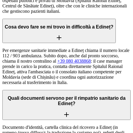
ospedali pubblici e privati di Moldavia (Spitalul Raional Edineț,
Centrul de Sănătate Edineț), oltre che con le cliniche internazionali
che gestiscono pazienti italiani.
Cosa devo fare se mi trovo in difficoltà a Edineț?
Per emergenze sanitarie immediate a Edineț chiama il numero locale
112 / 903 ambulanza. Subito dopo, anche dal pronto soccorso,
chiama il nostro centralino al
+39 080 4038868
: il case manager
prende in carico la pratica, contatta direttamente Spitalul Raional
Edineț, attiva l'ambasciata o il consolato italiano competente per
Moldavia (sede di Chișinău) e coordina ogni autorizzazione
necessaria al trasferimento in Italia.
Quali documenti servono per il rimpatrio sanitario da
Edineț?
Documento d'identità, cartella clinica del ricovero a Edineț (in
romeno (russo diffuso): la traduzione la curiamo noi), referti degli