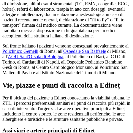
di dimissione, ultimi esami strumentali (TC, RMN, ecografie, ECG,
holter), referti di laboratorio, terapia in atto con dosaggi, eventuali
allergie e intolleranze, documentazione anestesiologica in caso di
pazienti recentemente operati, dichiarazione di "fit to fly" o "fit to
transport" firmata dal medico curante. La documentazione viene
tradotta o messa a disposizione in lingua italiana per i medici
accoglienti della struttura italiana di destinazione.
Sul fronte italiano i pazienti vengono consegnati prevalentemente al
Policlinico Gemelli
di Roma, all'
Ospedale San Raffaele
di Milano,
all'
AOU Sant'Orsola di Bologna
, al Policlinico di Bari, al CTO di
Torino, al Cardarelli di Napoli, all'Ospedale Pediatrico Bambino
Gesù di Roma, al Centro Cardiologico Monzino, al Policlinico San
Matteo di Pavia e all'Istituto Nazionale dei Tumori di Milano.
Vie, piazze e punti di raccolta a
Edineț
Per il pickup del paziente a
Edineț
conosciamo la viabilità urbana, le
ZTL, i percorsi preferenziali sanitari e i punti di raccolta più rapidi in
caso di intervento d'urgenza. Le aree operative principali a
Edineț
includono il centro storico, le zone residenziali periferiche, le aree
alberghiere e turistiche e le strutture sanitarie pubbliche e private.
Assi viari e arterie principali di
Edineț