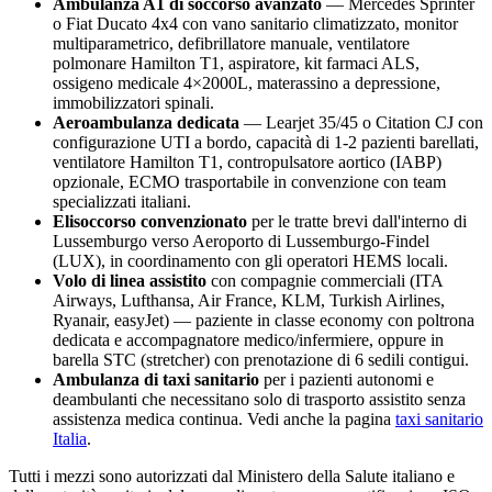
Ambulanza A1 di soccorso avanzato
— Mercedes Sprinter
o Fiat Ducato 4x4 con vano sanitario climatizzato, monitor
multiparametrico, defibrillatore manuale, ventilatore
polmonare Hamilton T1, aspiratore, kit farmaci ALS,
ossigeno medicale 4×2000L, materassino a depressione,
immobilizzatori spinali.
Aeroambulanza dedicata
— Learjet 35/45 o Citation CJ con
configurazione UTI a bordo, capacità di 1-2 pazienti barellati,
ventilatore Hamilton T1, contropulsatore aortico (IABP)
opzionale, ECMO trasportabile in convenzione con team
specializzati italiani.
Elisoccorso convenzionato
per le tratte brevi dall'interno di
Lussemburgo
verso
Aeroporto di Lussemburgo-Findel
(LUX)
, in coordinamento con gli operatori HEMS locali.
Volo di linea assistito
con compagnie commerciali (ITA
Airways, Lufthansa, Air France, KLM, Turkish Airlines,
Ryanair, easyJet) — paziente in classe economy con poltrona
dedicata e accompagnatore medico/infermiere, oppure in
barella STC (stretcher) con prenotazione di 6 sedili contigui.
Ambulanza di taxi sanitario
per i pazienti autonomi e
deambulanti che necessitano solo di trasporto assistito senza
assistenza medica continua. Vedi anche la pagina
taxi sanitario
Italia
.
Tutti i mezzi sono autorizzati dal Ministero della Salute italiano e