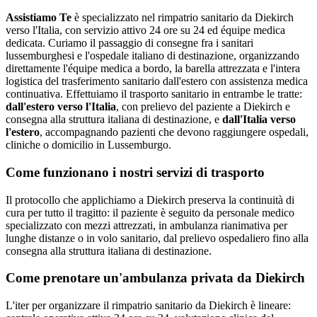
Assistiamo Te
è specializzato nel rimpatrio sanitario da Diekirch
verso l'Italia, con servizio attivo 24 ore su 24 ed équipe medica
dedicata
.
Curiamo il passaggio di consegne fra i sanitari
lussemburghesi e l'ospedale italiano di destinazione, organizzando
direttamente l'équipe medica a bordo, la barella attrezzata e l'intera
logistica del trasferimento sanitario dall'estero con assistenza medica
continuativa.
Effettuiamo il trasporto sanitario in entrambe le tratte:
dall'estero verso l'Italia
, con prelievo del paziente a
Diekirch
e
consegna alla struttura italiana di destinazione, e
dall'Italia verso
l'estero
, accompagnando pazienti che devono raggiungere ospedali,
cliniche o domicilio in
Lussemburgo
.
Come funzionano i nostri servizi di trasporto
Il protocollo che applichiamo a Diekirch preserva la continuità di
cura per tutto il tragitto: il paziente è seguito da personale medico
specializzato con mezzi attrezzati, in ambulanza rianimativa per
lunghe distanze o in volo sanitario, dal prelievo ospedaliero fino alla
consegna alla struttura italiana di destinazione.
Come prenotare un'ambulanza privata da
Diekirch
L'iter per organizzare il rimpatrio sanitario da Diekirch è lineare: