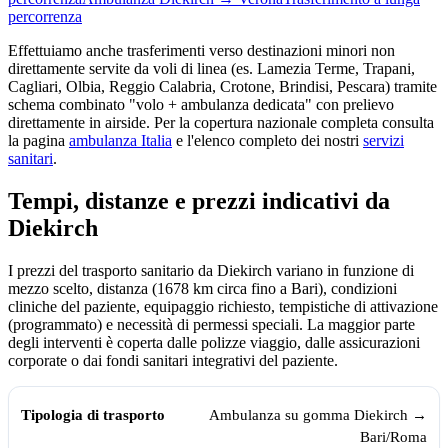
percorrenza
Effettuiamo anche trasferimenti verso destinazioni minori non
direttamente servite da voli di linea (es. Lamezia Terme, Trapani,
Cagliari, Olbia, Reggio Calabria, Crotone, Brindisi, Pescara) tramite
schema combinato "volo + ambulanza dedicata" con prelievo
direttamente in airside. Per la copertura nazionale completa consulta
la pagina
ambulanza Italia
e l'elenco completo dei nostri
servizi
sanitari
.
Tempi, distanze e prezzi indicativi da
Diekirch
I prezzi del trasporto sanitario da
Diekirch
variano in funzione di
mezzo scelto, distanza (
1678
km circa fino a Bari), condizioni
cliniche del paziente, equipaggio richiesto, tempistiche di attivazione
(programmato) e necessità di permessi speciali. La maggior parte
degli interventi è coperta dalle polizze viaggio, dalle assicurazioni
corporate o dai fondi sanitari integrativi del paziente.
Tempi, distanze e prezzi indicativi per il trasporto sanitario da
Diekirc
Tipologia di trasporto
Tempo medio
Prezzo indicativo (€)
Ambulanza su gomma
Diekirch
→
Bari/Roma