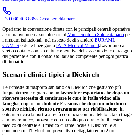
+39 080 403 8868
Tocca per chiamare
Operiamo in convenzione diretta con le principali centrali operative
assicurative internazionali e con il
Ministero della Salute italiano
per
i rimpatri istituzionali, nel rispetto degli standard
EURAMI
,
CAMTS
e delle linee guida
IATA Medical Manual
.
Lavoriamo a
stretto contatto con la centrale operativa dell'assicurazione di viaggio
del paziente e con il consolato italiano competente per ogni pratica
di rimpatrio.
Scenari clinici tipici a
Diekirch
Le richieste di trasporto sanitario da
Diekirch
che gestiamo più
frequentemente riguardano un
lavoratore espatriato che dopo un
ricovero necessita di continuare le cure in Italia vicino alla
famiglia
, oppure un
studente Erasmus che dopo un infortunio
sportivo richiede rientro programmato per riabilitazione
. In
entrambi i casi la nostra attività comincia con una telefonata di triage
al numero unico, prosegue con un colloquio diretto fra il nostro
medico di centrale e il medico curante locale a
Diekirch
, e si
conclude con l'invio di un preventivo dettagliato entro 2 ore