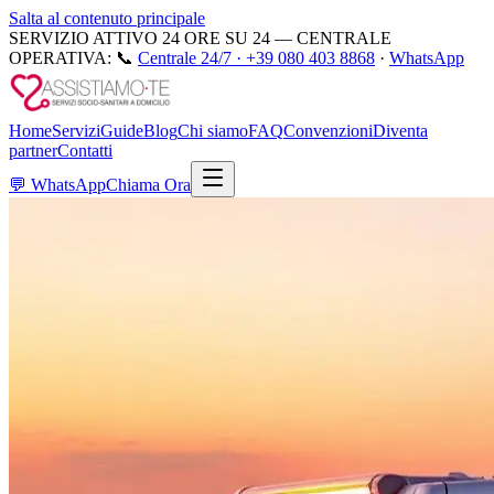
Salta al contenuto principale
SERVIZIO ATTIVO 24 ORE SU 24 — CENTRALE
OPERATIVA:
📞
Centrale 24/7 ·
+39 080 403 8868
·
WhatsApp
Home
Servizi
Guide
Blog
Chi siamo
FAQ
Convenzioni
Diventa
partner
Contatti
💬
WhatsApp
Chiama Ora