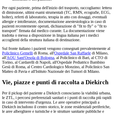
Per ogni paziente, prima dell'inizio del trasporto, raccogliamo: lettera
di dimissione, ultimi esami strumentali (TC, RMN, ecografie, ECG,
holter), referti di laboratorio, terapia in atto con dosaggi, eventuali
allergie e intolleranze, documentazione anestesiologica in caso di
pazienti recentemente operati, dichiarazione di "fit to fly" o "fit to
transport" firmata dal medico curante. La documentazione viene
tradotta o messa a disposizione in lingua italiana per i medici
accoglienti della struttura italiana di destinazione.
Sul fronte italiano i pazienti vengono consegnati prevalentemente al
Policlinico Gemelli
di Roma, all'
Ospedale San Raffaele
di Milano,
all'
AOU Sant'Orsola di Bologna
, al Policlinico di Bari, al CTO di
Torino, al Cardarelli di Napoli, all'Ospedale Pediatrico Bambino
Gesù di Roma, al Centro Cardiologico Monzino, al Policlinico San
Matteo di Pavia e all'Istituto Nazionale dei Tumori di Milano.
Vie, piazze e punti di raccolta a
Diekirch
Per il pickup del paziente a
Diekirch
conosciamo la viabilità urbana,
le ZTL, i percorsi preferenziali sanitari e i punti di raccolta più rapidi
in caso di intervento d'urgenza. Le aree operative principali a
Diekirch
includono il centro storico, le zone residenziali periferiche,
le aree alberghiere e turistiche e le strutture sanitarie pubbliche e