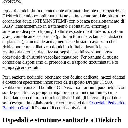
lavorative.
I quadri clinici più frequentemente affrontati durante un rimpatrio da
Diekirch
includono: politraumatismo da incidente stradale, sindrome
coronarica acuta (STEMI/NSTEMI) con o senza posizionamento di
IABP, ictus ischemico in trattamento riabilitativo, emorragia
subaracnoidea post-clipping, fratture esposte di arti inferiori, ustioni
gravi, complicanze ostetriche (parto pretermine, eclampsia, distacco
di placenta), pancreatite acuta, neoplasie in stadio avanzato che
richiedono cure palliative a domicilio in Italia, insufficienza
respiratoria cronica riacutizzata, sepsi in stabilizzazione, post-
operatorio di chirurgia vascolare maggiore. Per ognuna di queste
condizioni disponiamo di protocolli di trasporto documentati e di
equipaggi addestrati.
Per i pazienti pediatrici operiamo con équipe dedicate, mezzi adattati
e dotazioni specifiche: incubatrici da trasporto Dräger TI-500,
ventilatori neonatali Hamilton C1 Neo, monitor multiparametrici con
sonde pediatriche, pompe siringa precise al microgrammo, culle
riscaldate con controllo termico attivo. Tutti gli interventi pediatrici
sono eseguiti in collaborazione con i medici dell'
Ospedale Pediatrico
Bambino Gesù
di Roma o di centri equivalenti.
Ospedali e strutture sanitarie a
Diekirch