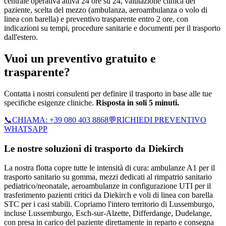
centrale operativa attiva 24 ore su 24, valutazione clinica del
paziente, scelta del mezzo (ambulanza, aeroambulanza o volo di
linea con barella) e preventivo trasparente entro 2 ore, con
indicazioni su tempi, procedure sanitarie e documenti per il trasporto
dall'estero.
Vuoi un preventivo gratuito e
trasparente?
Contatta i nostri consulenti per definire il trasporto in base alle tue
specifiche esigenze cliniche.
Risposta in soli 5 minuti.
📞
CHIAMA:
+39 080 403 8868
💬
RICHIEDI PREVENTIVO
WHATSAPP
Le nostre soluzioni di trasporto da
Diekirch
La nostra flotta copre tutte le intensità di cura: ambulanze A1 per il
trasporto sanitario su gomma, mezzi dedicati al rimpatrio sanitario
pediatrico/neonatale, aeroambulanze in configurazione UTI per il
trasferimento pazienti critici da Diekirch e voli di linea con barella
STC per i casi stabili.
Copriamo l'intero territorio di
Lussemburgo
,
incluse Lussemburgo, Esch-sur-Alzette, Differdange, Dudelange
,
con presa in carico del paziente direttamente in reparto e consegna