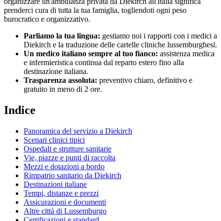
organizzare un'ambulanza privata da
Diekirch
all'Italia significa
prenderci cura di tutta la tua famiglia, togliendoti ogni peso
burocratico e organizzativo.
Parliamo la tua lingua:
gestiamo noi i rapporti con i medici a
Diekirch
e la traduzione delle cartelle cliniche
lussemburghesi
.
Un medico italiano sempre al tuo fianco:
assistenza medica
e infermieristica continua dal reparto estero fino alla
destinazione italiana.
Trasparenza assoluta:
preventivo chiaro, definitivo e
gratuito in meno di 2 ore.
Indice
Panoramica del servizio a
Diekirch
Scenari clinici tipici
Ospedali e strutture sanitarie
Vie, piazze e punti di raccolta
Mezzi e dotazioni a bordo
Rimpatrio sanitario da
Diekirch
Destinazioni italiane
Tempi, distanze e prezzi
Assicurazioni e documenti
Altre città di
Lussemburgo
Certificazioni e standard