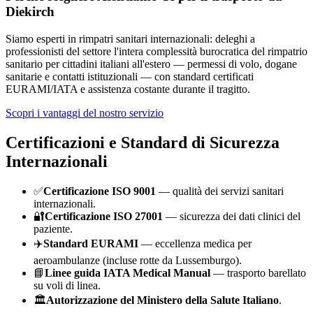
Diekirch
Siamo esperti in rimpatri sanitari internazionali: deleghi a
professionisti del settore l'intera complessità burocratica del rimpatrio
sanitario per cittadini italiani all'estero — permessi di volo, dogane
sanitarie e contatti istituzionali — con standard certificati
EURAMI/IATA e assistenza costante durante il tragitto.
Scopri i vantaggi del nostro servizio
Certificazioni e Standard di Sicurezza
Internazionali
✅
Certificazione ISO 9001
— qualità dei servizi sanitari
internazionali.
🔐
Certificazione ISO 27001
— sicurezza dei dati clinici del
paziente.
✈️
Standard EURAMI
— eccellenza medica per
aeroambulanze (incluse rotte da
Lussemburgo
).
📘
Linee guida IATA Medical Manual
— trasporto barellato
su voli di linea.
🏛️
Autorizzazione del Ministero della Salute Italiano
.