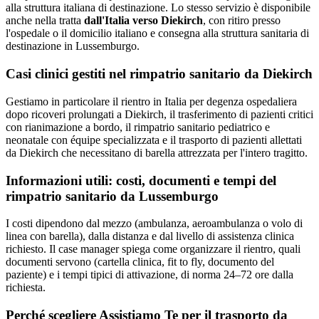
alla struttura italiana di destinazione. Lo stesso servizio è disponibile
anche nella tratta
dall'Italia verso
Diekirch
, con ritiro presso
l'ospedale o il domicilio italiano e consegna alla struttura sanitaria di
destinazione in
Lussemburgo
.
Casi clinici gestiti nel rimpatrio sanitario da
Diekirch
Gestiamo in particolare il rientro in Italia per degenza ospedaliera
dopo ricoveri prolungati a Diekirch, il trasferimento di pazienti critici
con rianimazione a bordo, il rimpatrio sanitario pediatrico e
neonatale con équipe specializzata e il trasporto di pazienti allettati
da Diekirch che necessitano di barella attrezzata per l'intero tragitto.
Informazioni utili: costi, documenti e tempi del
rimpatrio sanitario da
Lussemburgo
I costi dipendono dal mezzo (ambulanza, aeroambulanza o volo di
linea con barella), dalla distanza e dal livello di assistenza clinica
richiesto. Il case manager spiega come organizzare il rientro, quali
documenti servono (cartella clinica, fit to fly, documento del
paziente) e i tempi tipici di attivazione, di norma 24–72 ore dalla
richiesta.
Perché scegliere Assistiamo Te per il trasporto da