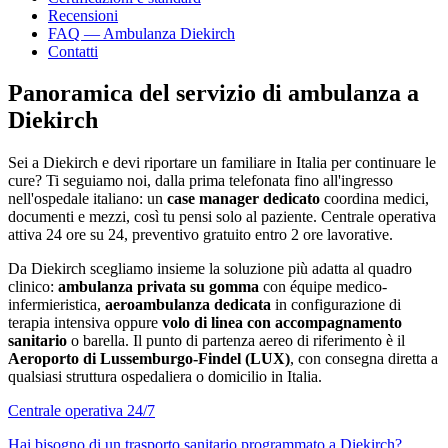
Recensioni
FAQ — Ambulanza
Diekirch
Contatti
Panoramica del servizio di ambulanza a
Diekirch
Sei a
Diekirch
e devi riportare un familiare in Italia per continuare le
cure? Ti seguiamo noi, dalla prima telefonata fino all'ingresso
nell'ospedale italiano: un
case manager dedicato
coordina medici,
documenti e mezzi, così tu pensi solo al paziente. Centrale operativa
attiva 24 ore su 24, preventivo gratuito entro 2 ore lavorative.
Da
Diekirch
scegliamo insieme la soluzione più adatta al quadro
clinico:
ambulanza privata su gomma
con équipe medico-
infermieristica,
aeroambulanza dedicata
in configurazione di
terapia intensiva oppure
volo di linea con accompagnamento
sanitario
o barella. Il punto di partenza aereo di riferimento è il
Aeroporto di Lussemburgo-Findel (LUX)
, con consegna diretta a
qualsiasi struttura ospedaliera o domicilio in Italia.
Centrale operativa 24/7
Hai bisogno di un trasporto sanitario programmato a
Diekirch
?