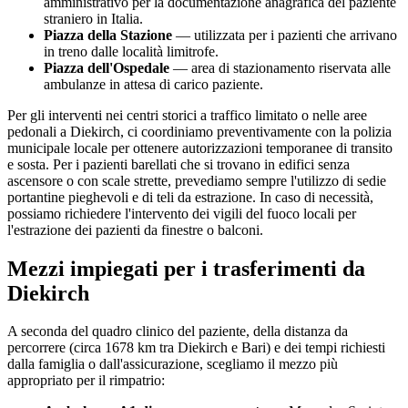
amministrativo per la documentazione anagrafica del paziente
straniero in Italia.
Piazza della Stazione
— utilizzata per i pazienti che arrivano
in treno dalle località limitrofe.
Piazza dell'Ospedale
— area di stazionamento riservata alle
ambulanze in attesa di carico paziente.
Per gli interventi nei centri storici a traffico limitato o nelle aree
pedonali a
Diekirch
, ci coordiniamo preventivamente con la polizia
municipale locale per ottenere autorizzazioni temporanee di transito
e sosta. Per i pazienti barellati che si trovano in edifici senza
ascensore o con scale strette, prevediamo sempre l'utilizzo di sedie
portantine pieghevoli e di teli da estrazione. In caso di necessità,
possiamo richiedere l'intervento dei vigili del fuoco locali per
l'estrazione dei pazienti da finestre o balconi.
Mezzi impiegati per i trasferimenti da
Diekirch
A seconda del quadro clinico del paziente, della distanza da
percorrere (circa
1678
km tra
Diekirch
e Bari) e dei tempi richiesti
dalla famiglia o dall'assicurazione, scegliamo il mezzo più
appropriato per il rimpatrio: