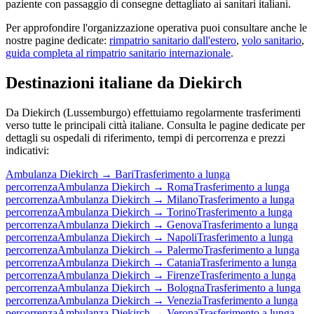
paziente con passaggio di consegne dettagliato ai sanitari italiani.
Per approfondire l'organizzazione operativa puoi consultare anche le
nostre pagine dedicate:
rimpatrio sanitario dall'estero
,
volo sanitario
,
guida completa al rimpatrio sanitario internazionale
.
Destinazioni italiane da
Diekirch
Da
Diekirch
(
Lussemburgo
) effettuiamo regolarmente trasferimenti
verso tutte le principali città italiane. Consulta le pagine dedicate per
dettagli su ospedali di riferimento, tempi di percorrenza e prezzi
indicativi:
Ambulanza
Diekirch
→
Bari
Trasferimento a lunga
percorrenza
Ambulanza
Diekirch
→
Roma
Trasferimento a lunga
percorrenza
Ambulanza
Diekirch
→
Milano
Trasferimento a lunga
percorrenza
Ambulanza
Diekirch
→
Torino
Trasferimento a lunga
percorrenza
Ambulanza
Diekirch
→
Genova
Trasferimento a lunga
percorrenza
Ambulanza
Diekirch
→
Napoli
Trasferimento a lunga
percorrenza
Ambulanza
Diekirch
→
Palermo
Trasferimento a lunga
percorrenza
Ambulanza
Diekirch
→
Catania
Trasferimento a lunga
percorrenza
Ambulanza
Diekirch
→
Firenze
Trasferimento a lunga
percorrenza
Ambulanza
Diekirch
→
Bologna
Trasferimento a lunga
percorrenza
Ambulanza
Diekirch
→
Venezia
Trasferimento a lunga
percorrenza
Ambulanza
Diekirch
→
Verona
Trasferimento a lunga