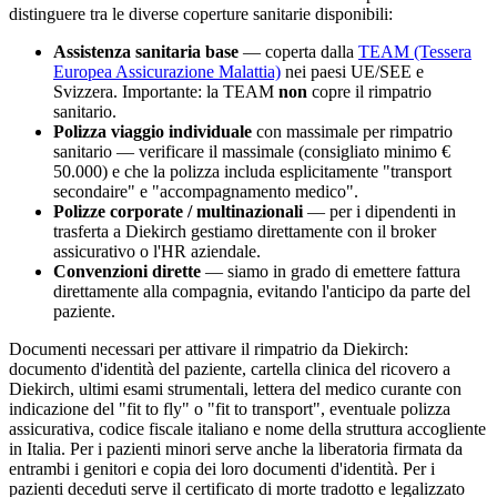
distinguere tra le diverse coperture sanitarie disponibili:
Assistenza sanitaria base
— coperta dalla
TEAM (Tessera
Europea Assicurazione Malattia)
nei paesi UE/SEE e
Svizzera. Importante: la TEAM
non
copre il rimpatrio
sanitario.
Polizza viaggio individuale
con massimale per rimpatrio
sanitario — verificare il massimale (consigliato minimo €
50.000) e che la polizza includa esplicitamente "transport
secondaire" e "accompagnamento medico".
Polizze corporate / multinazionali
— per i dipendenti in
trasferta a
Diekirch
gestiamo direttamente con il broker
assicurativo o l'HR aziendale.
Convenzioni dirette
— siamo in grado di emettere fattura
direttamente alla compagnia, evitando l'anticipo da parte del
paziente.
Documenti necessari per attivare il rimpatrio da
Diekirch
:
documento d'identità del paziente, cartella clinica del ricovero a
Diekirch
, ultimi esami strumentali, lettera del medico curante con
indicazione del "fit to fly" o "fit to transport", eventuale polizza
assicurativa, codice fiscale italiano e nome della struttura accogliente
in Italia. Per i pazienti minori serve anche la liberatoria firmata da
entrambi i genitori e copia dei loro documenti d'identità. Per i
pazienti deceduti serve il certificato di morte tradotto e legalizzato