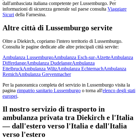
dall'ambasciata italiana competente per
Lussemburgo
. Per
informazioni di sicurezza generale sul paese consulta
Viaggiare
Sicuri
della Farnesina.
Altre città di
Lussemburgo
servite
Oltre a
Diekirch
, copriamo l'intero territorio di
Lussemburgo
.
Consulta le pagine dedicate alle altre principali città servite:
Ambulanza
Lussemburgo
Ambulanza
Esch-sur-Alzette
Ambulanza
Differdange
Ambulanza
Dudelange
Ambulanza
Ettelbruck
Ambulanza
Wiltz
Ambulanza
Echternach
Ambulanza
Remich
Ambulanza
Grevenmacher
Per la panoramica completa del servizio in
Lussemburgo
visita la
pagina
rimpatrio sanitario
Lussemburgo
o torna all'
elenco degli stati
europei
.
Il nostro servizio di trasporto in
ambulanza privata tra
Diekirch
e l'Italia
— dall'estero verso l'Italia e dall'Italia
verso l'estero