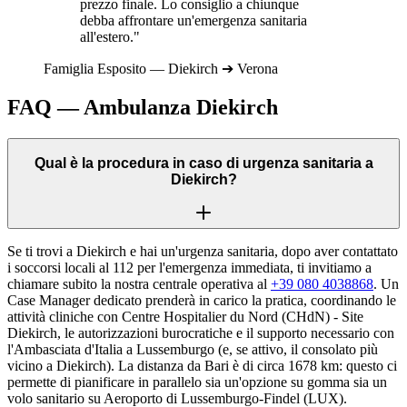
prezzo finale. Lo consiglio a chiunque
debba affrontare un'emergenza sanitaria
all'estero."
Famiglia
Esposito
—
Diekirch
➔
Verona
FAQ — Ambulanza
Diekirch
Qual è la procedura in caso di urgenza sanitaria a
Diekirch?
Se ti trovi a Diekirch e hai un'urgenza sanitaria, dopo aver contattato
i soccorsi locali al 112 per l'emergenza immediata, ti invitiamo a
chiamare subito la nostra centrale operativa al
+39 080 4038868
. Un
Case Manager dedicato prenderà in carico la pratica, coordinando le
attività cliniche con Centre Hospitalier du Nord (CHdN) - Site
Diekirch, le autorizzazioni burocratiche e il supporto necessario con
l'Ambasciata d'Italia a Lussemburgo (e, se attivo, il consolato più
vicino a Diekirch). La distanza da Bari è di circa 1678 km: questo ci
permette di pianificare in parallelo sia un'opzione su gomma sia un
volo sanitario su Aeroporto di Lussemburgo-Findel (LUX).