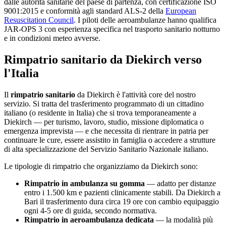
dalle autorità sanitarie del paese di partenza, con certificazione ISO
9001:2015 e conformità agli standard ALS-2 della
European
Resuscitation Council
. I piloti delle aeroambulanze hanno qualifica
JAR-OPS 3 con esperienza specifica nel trasporto sanitario notturno
e in condizioni meteo avverse.
Rimpatrio sanitario da
Diekirch
verso
l'Italia
Il
rimpatrio sanitario
da
Diekirch
è l'attività core del nostro
servizio. Si tratta del trasferimento programmato di un cittadino
italiano (o residente in Italia) che si trova temporaneamente a
Diekirch
— per turismo, lavoro, studio, missione diplomatica o
emergenza imprevista — e che necessita di rientrare in patria per
continuare le cure, essere assistito in famiglia o accedere a strutture
di alta specializzazione del Servizio Sanitario Nazionale italiano.
Le tipologie di rimpatrio che organizziamo da
Diekirch
sono:
Rimpatrio in ambulanza su gomma
— adatto per distanze
entro i 1.500 km e pazienti clinicamente stabili. Da
Diekirch
a
Bari il trasferimento dura circa
19
ore con cambio equipaggio
ogni 4-5 ore di guida, secondo normativa.
Rimpatrio in aeroambulanza dedicata
— la modalità più