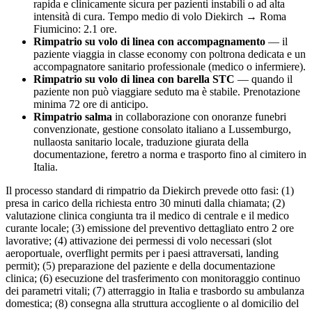
rapida e clinicamente sicura per pazienti instabili o ad alta
intensità di cura. Tempo medio di volo
Diekirch
→ Roma
Fiumicino:
2.1
ore.
Rimpatrio su volo di linea con accompagnamento
— il
paziente viaggia in classe economy con poltrona dedicata e un
accompagnatore sanitario professionale (medico o infermiere).
Rimpatrio su volo di linea con barella STC
— quando il
paziente non può viaggiare seduto ma è stabile. Prenotazione
minima 72 ore di anticipo.
Rimpatrio salma
in collaborazione con onoranze funebri
convenzionate, gestione consolato italiano a
Lussemburgo
,
nullaosta sanitario locale, traduzione giurata della
documentazione, feretro a norma e trasporto fino al cimitero in
Italia.
Il processo standard di rimpatrio da
Diekirch
prevede otto fasi: (1)
presa in carico della richiesta entro 30 minuti dalla chiamata; (2)
valutazione clinica congiunta tra il medico di centrale e il medico
curante locale; (3) emissione del preventivo dettagliato entro 2 ore
lavorative; (4) attivazione dei permessi di volo necessari (slot
aeroportuale, overflight permits per i paesi attraversati, landing
permit); (5) preparazione del paziente e della documentazione
clinica; (6) esecuzione del trasferimento con monitoraggio continuo
dei parametri vitali; (7) atterraggio in Italia e trasbordo su ambulanza
domestica; (8) consegna alla struttura accogliente o al domicilio del