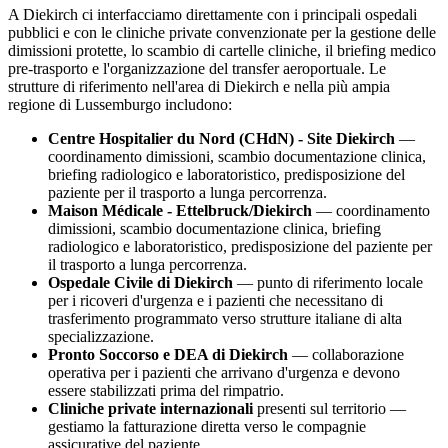
A
Diekirch
ci interfacciamo direttamente con i principali ospedali
pubblici e con le cliniche private convenzionate per la gestione delle
dimissioni protette, lo scambio di cartelle cliniche, il briefing medico
pre-trasporto e l'organizzazione del transfer aeroportuale. Le
strutture di riferimento nell'area di
Diekirch
e nella più ampia
regione di
Lussemburgo
includono:
Centre Hospitalier du Nord (CHdN) - Site Diekirch
—
coordinamento dimissioni, scambio documentazione clinica,
briefing radiologico e laboratoristico, predisposizione del
paziente per il trasporto a lunga percorrenza.
Maison Médicale - Ettelbruck/Diekirch
— coordinamento
dimissioni, scambio documentazione clinica, briefing
radiologico e laboratoristico, predisposizione del paziente per
il trasporto a lunga percorrenza.
Ospedale Civile di
Diekirch
— punto di riferimento locale
per i ricoveri d'urgenza e i pazienti che necessitano di
trasferimento programmato verso strutture italiane di alta
specializzazione.
Pronto Soccorso e DEA di
Diekirch
— collaborazione
operativa per i pazienti che arrivano d'urgenza e devono
essere stabilizzati prima del rimpatrio.
Cliniche private internazionali
presenti sul territorio —
gestiamo la fatturazione diretta verso le compagnie
assicurative del paziente.