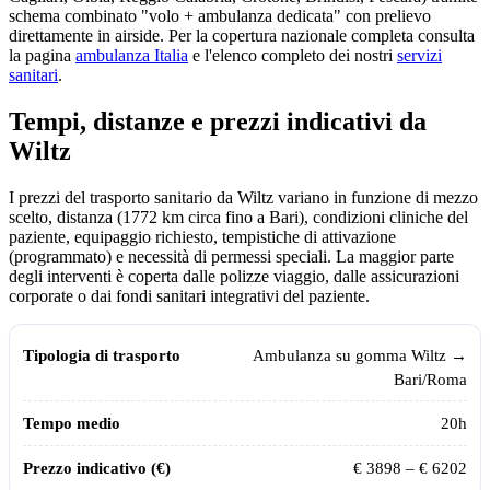
schema combinato "volo + ambulanza dedicata" con prelievo
direttamente in airside. Per la copertura nazionale completa consulta
la pagina
ambulanza Italia
e l'elenco completo dei nostri
servizi
sanitari
.
Tempi, distanze e prezzi indicativi da
Wiltz
I prezzi del trasporto sanitario da
Wiltz
variano in funzione di mezzo
scelto, distanza (
1772
km circa fino a Bari), condizioni cliniche del
paziente, equipaggio richiesto, tempistiche di attivazione
(programmato) e necessità di permessi speciali. La maggior parte
degli interventi è coperta dalle polizze viaggio, dalle assicurazioni
corporate o dai fondi sanitari integrativi del paziente.
Tempi, distanze e prezzi indicativi per il trasporto sanitario da
Wiltz
ver
Tipologia di trasporto
Tempo medio
Prezzo indicativo (€)
Ambulanza su gomma
Wiltz
→
Bari/Roma
20
h
€
3898
– €
6202