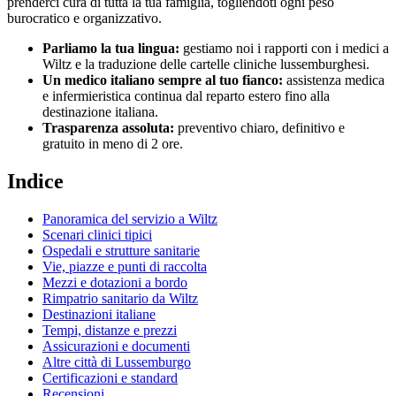
prenderci cura di tutta la tua famiglia, togliendoti ogni peso
burocratico e organizzativo.
Parliamo la tua lingua:
gestiamo noi i rapporti con i medici a
Wiltz
e la traduzione delle cartelle cliniche
lussemburghesi
.
Un medico italiano sempre al tuo fianco:
assistenza medica
e infermieristica continua dal reparto estero fino alla
destinazione italiana.
Trasparenza assoluta:
preventivo chiaro, definitivo e
gratuito in meno di 2 ore.
Indice
Panoramica del servizio a
Wiltz
Scenari clinici tipici
Ospedali e strutture sanitarie
Vie, piazze e punti di raccolta
Mezzi e dotazioni a bordo
Rimpatrio sanitario da
Wiltz
Destinazioni italiane
Tempi, distanze e prezzi
Assicurazioni e documenti
Altre città di
Lussemburgo
Certificazioni e standard
Recensioni