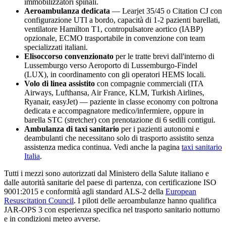
immobilizzatori spinali.
Aeroambulanza dedicata
— Learjet 35/45 o Citation CJ con
configurazione UTI a bordo, capacità di 1-2 pazienti barellati,
ventilatore Hamilton T1, contropulsatore aortico (IABP)
opzionale, ECMO trasportabile in convenzione con team
specializzati italiani.
Elisoccorso convenzionato
per le tratte brevi dall'interno di
Lussemburgo
verso
Aeroporto di Lussemburgo-Findel
(LUX)
, in coordinamento con gli operatori HEMS locali.
Volo di linea assistito
con compagnie commerciali (ITA
Airways, Lufthansa, Air France, KLM, Turkish Airlines,
Ryanair, easyJet) — paziente in classe economy con poltrona
dedicata e accompagnatore medico/infermiere, oppure in
barella STC (stretcher) con prenotazione di 6 sedili contigui.
Ambulanza di taxi sanitario
per i pazienti autonomi e
deambulanti che necessitano solo di trasporto assistito senza
assistenza medica continua. Vedi anche la pagina
taxi sanitario
Italia
.
Tutti i mezzi sono autorizzati dal Ministero della Salute italiano e
dalle autorità sanitarie del paese di partenza, con certificazione ISO
9001:2015 e conformità agli standard ALS-2 della
European
Resuscitation Council
. I piloti delle aeroambulanze hanno qualifica
JAR-OPS 3 con esperienza specifica nel trasporto sanitario notturno
e in condizioni meteo avverse.