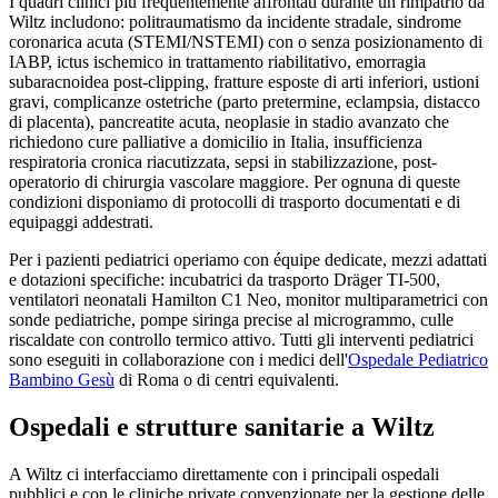
I quadri clinici più frequentemente affrontati durante un rimpatrio da
Wiltz
includono: politraumatismo da incidente stradale, sindrome
coronarica acuta (STEMI/NSTEMI) con o senza posizionamento di
IABP, ictus ischemico in trattamento riabilitativo, emorragia
subaracnoidea post-clipping, fratture esposte di arti inferiori, ustioni
gravi, complicanze ostetriche (parto pretermine, eclampsia, distacco
di placenta), pancreatite acuta, neoplasie in stadio avanzato che
richiedono cure palliative a domicilio in Italia, insufficienza
respiratoria cronica riacutizzata, sepsi in stabilizzazione, post-
operatorio di chirurgia vascolare maggiore. Per ognuna di queste
condizioni disponiamo di protocolli di trasporto documentati e di
equipaggi addestrati.
Per i pazienti pediatrici operiamo con équipe dedicate, mezzi adattati
e dotazioni specifiche: incubatrici da trasporto Dräger TI-500,
ventilatori neonatali Hamilton C1 Neo, monitor multiparametrici con
sonde pediatriche, pompe siringa precise al microgrammo, culle
riscaldate con controllo termico attivo. Tutti gli interventi pediatrici
sono eseguiti in collaborazione con i medici dell'
Ospedale Pediatrico
Bambino Gesù
di Roma o di centri equivalenti.
Ospedali e strutture sanitarie a
Wiltz
A
Wiltz
ci interfacciamo direttamente con i principali ospedali
pubblici e con le cliniche private convenzionate per la gestione delle