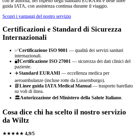
con le autorità, nel rispetto degli standard EURAMI e delle linee
guida IATA, con assistenza continua durante il viaggio.
Scopri i vantaggi del nostro servizio
Certificazioni e Standard di Sicurezza
Internazionali
✅
Certificazione ISO 9001
— qualità dei servizi sanitari
internazionali.
🔐
Certificazione ISO 27001
— sicurezza dei dati clinici del
paziente.
✈️
Standard EURAMI
— eccellenza medica per
aeroambulanze (incluse rotte da
Lussemburgo
).
📘
Linee guida IATA Medical Manual
— trasporto barellato
su voli di linea.
🏛️
Autorizzazione del Ministero della Salute Italiano
.
Cosa dice chi ha scelto il nostro servizio
da
Wiltz
★★★★★
4,9/5