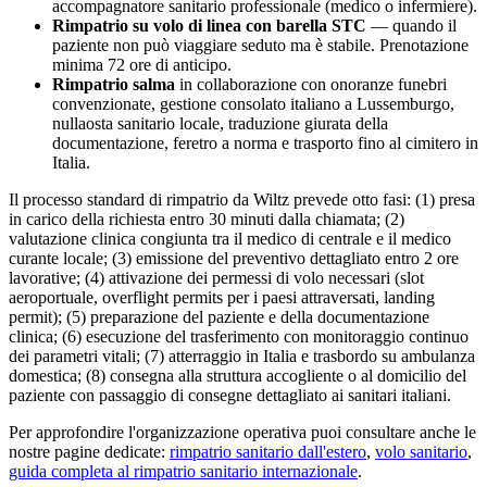
accompagnatore sanitario professionale (medico o infermiere).
Rimpatrio su volo di linea con barella STC
— quando il
paziente non può viaggiare seduto ma è stabile. Prenotazione
minima 72 ore di anticipo.
Rimpatrio salma
in collaborazione con onoranze funebri
convenzionate, gestione consolato italiano a
Lussemburgo
,
nullaosta sanitario locale, traduzione giurata della
documentazione, feretro a norma e trasporto fino al cimitero in
Italia.
Il processo standard di rimpatrio da
Wiltz
prevede otto fasi: (1) presa
in carico della richiesta entro 30 minuti dalla chiamata; (2)
valutazione clinica congiunta tra il medico di centrale e il medico
curante locale; (3) emissione del preventivo dettagliato entro 2 ore
lavorative; (4) attivazione dei permessi di volo necessari (slot
aeroportuale, overflight permits per i paesi attraversati, landing
permit); (5) preparazione del paziente e della documentazione
clinica; (6) esecuzione del trasferimento con monitoraggio continuo
dei parametri vitali; (7) atterraggio in Italia e trasbordo su ambulanza
domestica; (8) consegna alla struttura accogliente o al domicilio del
paziente con passaggio di consegne dettagliato ai sanitari italiani.
Per approfondire l'organizzazione operativa puoi consultare anche le
nostre pagine dedicate:
rimpatrio sanitario dall'estero
,
volo sanitario
,
guida completa al rimpatrio sanitario internazionale
.