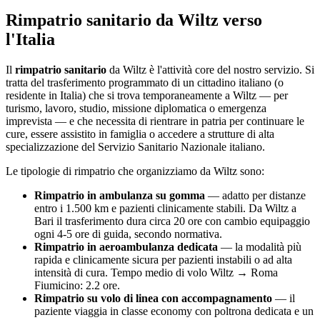
Rimpatrio sanitario da
Wiltz
verso
l'Italia
Il
rimpatrio sanitario
da
Wiltz
è l'attività core del nostro servizio. Si
tratta del trasferimento programmato di un cittadino italiano (o
residente in Italia) che si trova temporaneamente a
Wiltz
— per
turismo, lavoro, studio, missione diplomatica o emergenza
imprevista — e che necessita di rientrare in patria per continuare le
cure, essere assistito in famiglia o accedere a strutture di alta
specializzazione del Servizio Sanitario Nazionale italiano.
Le tipologie di rimpatrio che organizziamo da
Wiltz
sono:
Rimpatrio in ambulanza su gomma
— adatto per distanze
entro i 1.500 km e pazienti clinicamente stabili. Da
Wiltz
a
Bari il trasferimento dura circa
20
ore con cambio equipaggio
ogni 4-5 ore di guida, secondo normativa.
Rimpatrio in aeroambulanza dedicata
— la modalità più
rapida e clinicamente sicura per pazienti instabili o ad alta
intensità di cura. Tempo medio di volo
Wiltz
→ Roma
Fiumicino:
2.2
ore.
Rimpatrio su volo di linea con accompagnamento
— il
paziente viaggia in classe economy con poltrona dedicata e un