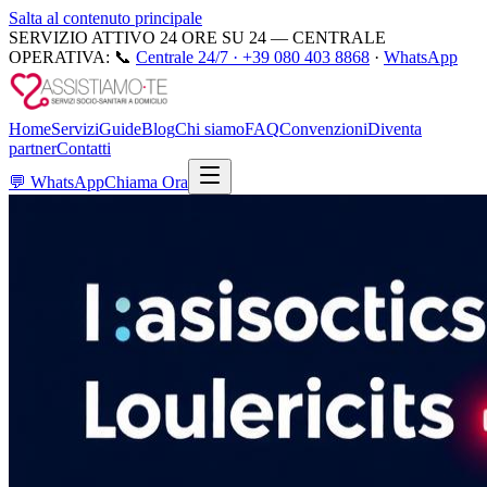
Salta al contenuto principale
SERVIZIO ATTIVO 24 ORE SU 24 — CENTRALE
OPERATIVA:
📞
Centrale 24/7 ·
+39 080 403 8868
·
WhatsApp
Home
Servizi
Guide
Blog
Chi siamo
FAQ
Convenzioni
Diventa
partner
Contatti
💬
WhatsApp
Chiama Ora