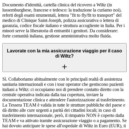
Documento d'identità, cartella clinica del ricovero a Wiltz (in
lussemburghese, francese e tedesco: la traduzione la curiamo noi),
referti degli esami strumentali, lettera "fit to fly/fit to transport" del
medico di Clinique Saint-Joseph, polizza assicurativa o lettera di
garanzia, codice fiscale italiano e struttura accogliente in Italia. Per i
minori serve la liberatoria di entrambi i genitori. Da considerare:
forte comunità italiana, gestione amministrativa molto fluida.
Lavorate con la mia assicurazione viaggio per il caso
di Wiltz?
Sì. Collaboriamo abitualmente con le principali realtà di assistenza
sanitaria internazionali e con i tour operator che gestiscono pazienti
italiani a Wiltz: ci occupiamo noi di prendere contatto diretto con la
centrale operativa indicata dalla tua copertura, inviare la
documentazione clinica e attendere l'autorizzazione al trasferimento.
La Tessera TEAM è valida in tutte le strutture pubbliche del paese e
dà diritto alle cure urgenti a parità dei cittadini locali; in caso di
trasferimento internazionale, però, il rimpatrio NON è coperto dalla
TEAM e va attivato tramite assicurazione viaggio o a pagamento. Se
hai dovuto anticipare le spese all'ospedale di Wiltz in Euro (EUR), ti