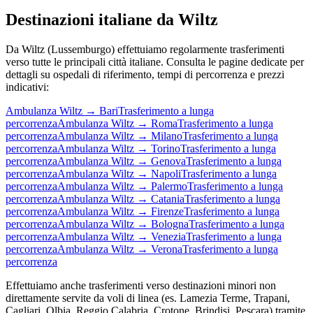
Destinazioni italiane da
Wiltz
Da
Wiltz
(
Lussemburgo
) effettuiamo regolarmente trasferimenti
verso tutte le principali città italiane. Consulta le pagine dedicate per
dettagli su ospedali di riferimento, tempi di percorrenza e prezzi
indicativi:
Ambulanza
Wiltz
→
Bari
Trasferimento a lunga
percorrenza
Ambulanza
Wiltz
→
Roma
Trasferimento a lunga
percorrenza
Ambulanza
Wiltz
→
Milano
Trasferimento a lunga
percorrenza
Ambulanza
Wiltz
→
Torino
Trasferimento a lunga
percorrenza
Ambulanza
Wiltz
→
Genova
Trasferimento a lunga
percorrenza
Ambulanza
Wiltz
→
Napoli
Trasferimento a lunga
percorrenza
Ambulanza
Wiltz
→
Palermo
Trasferimento a lunga
percorrenza
Ambulanza
Wiltz
→
Catania
Trasferimento a lunga
percorrenza
Ambulanza
Wiltz
→
Firenze
Trasferimento a lunga
percorrenza
Ambulanza
Wiltz
→
Bologna
Trasferimento a lunga
percorrenza
Ambulanza
Wiltz
→
Venezia
Trasferimento a lunga
percorrenza
Ambulanza
Wiltz
→
Verona
Trasferimento a lunga
percorrenza
Effettuiamo anche trasferimenti verso destinazioni minori non
direttamente servite da voli di linea (es. Lamezia Terme, Trapani,
Cagliari, Olbia, Reggio Calabria, Crotone, Brindisi, Pescara) tramite