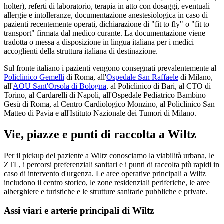
holter), referti di laboratorio, terapia in atto con dosaggi, eventuali
allergie e intolleranze, documentazione anestesiologica in caso di
pazienti recentemente operati, dichiarazione di "fit to fly" o "fit to
transport" firmata dal medico curante. La documentazione viene
tradotta o messa a disposizione in lingua italiana per i medici
accoglienti della struttura italiana di destinazione.
Sul fronte italiano i pazienti vengono consegnati prevalentemente al
Policlinico Gemelli
di Roma, all'
Ospedale San Raffaele
di Milano,
all'
AOU Sant'Orsola di Bologna
, al Policlinico di Bari, al CTO di
Torino, al Cardarelli di Napoli, all'Ospedale Pediatrico Bambino
Gesù di Roma, al Centro Cardiologico Monzino, al Policlinico San
Matteo di Pavia e all'Istituto Nazionale dei Tumori di Milano.
Vie, piazze e punti di raccolta a
Wiltz
Per il pickup del paziente a
Wiltz
conosciamo la viabilità urbana, le
ZTL, i percorsi preferenziali sanitari e i punti di raccolta più rapidi in
caso di intervento d'urgenza. Le aree operative principali a
Wiltz
includono il centro storico, le zone residenziali periferiche, le aree
alberghiere e turistiche e le strutture sanitarie pubbliche e private.
Assi viari e arterie principali di
Wiltz