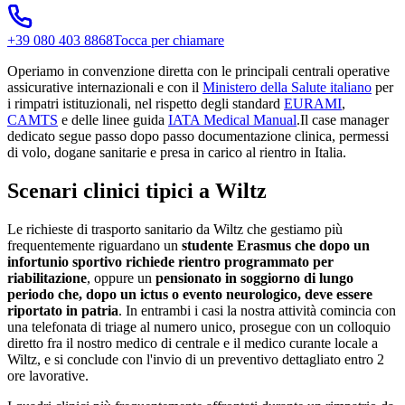
+39 080 403 8868
Tocca per chiamare
Operiamo in convenzione diretta con le principali centrali operative
assicurative internazionali e con il
Ministero della Salute italiano
per
i rimpatri istituzionali, nel rispetto degli standard
EURAMI
,
CAMTS
e delle linee guida
IATA Medical Manual
.
Il case manager
dedicato segue passo dopo passo documentazione clinica, permessi
di volo, dogane sanitarie e presa in carico al rientro in Italia.
Scenari clinici tipici a
Wiltz
Le richieste di trasporto sanitario da
Wiltz
che gestiamo più
frequentemente riguardano un
studente Erasmus che dopo un
infortunio sportivo richiede rientro programmato per
riabilitazione
, oppure un
pensionato in soggiorno di lungo
periodo che, dopo un ictus o evento neurologico, deve essere
riportato in patria
. In entrambi i casi la nostra attività comincia con
una telefonata di triage al numero unico, prosegue con un colloquio
diretto fra il nostro medico di centrale e il medico curante locale a
Wiltz
, e si conclude con l'invio di un preventivo dettagliato entro 2
ore lavorative.