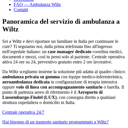
FAQ — Ambulanza
Wiltz
Contatti
Panoramica del servizio di ambulanza a
Wiltz
Sei a
Wiltz
e devi riportare un familiare in Italia per continuare le
cure? Ti seguiamo noi, dalla prima telefonata fino all'ingresso
nell'ospedale italiano: un
case manager dedicato
coordina medici,
documenti e mezzi, così tu pensi solo al paziente. Centrale operativa
attiva 24 ore su 24, preventivo gratuito entro 2 ore lavorative.
Da
Wiltz
scegliamo insieme la soluzione più adatta al quadro clinico:
ambulanza privata su gomma
con équipe medico-infermieristica,
aeroambulanza dedicata
in configurazione di terapia intensiva
oppure
volo di linea con accompagnamento sanitario
o barella. Il
punto di partenza aereo di riferimento è il
Aeroporto di
Lussemburgo-Findel (LUX)
, con consegna diretta a qualsiasi
struttura ospedaliera o domicilio in Italia.
Centrale operativa 24/7
Hai bisogno di un trasporto sanitario programmato a
Wiltz
?