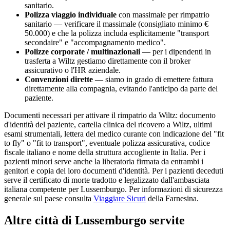
sanitario.
Polizza viaggio individuale
con massimale per rimpatrio
sanitario — verificare il massimale (consigliato minimo €
50.000) e che la polizza includa esplicitamente "transport
secondaire" e "accompagnamento medico".
Polizze corporate / multinazionali
— per i dipendenti in
trasferta a
Wiltz
gestiamo direttamente con il broker
assicurativo o l'HR aziendale.
Convenzioni dirette
— siamo in grado di emettere fattura
direttamente alla compagnia, evitando l'anticipo da parte del
paziente.
Documenti necessari per attivare il rimpatrio da
Wiltz
: documento
d'identità del paziente, cartella clinica del ricovero a
Wiltz
, ultimi
esami strumentali, lettera del medico curante con indicazione del "fit
to fly" o "fit to transport", eventuale polizza assicurativa, codice
fiscale italiano e nome della struttura accogliente in Italia. Per i
pazienti minori serve anche la liberatoria firmata da entrambi i
genitori e copia dei loro documenti d'identità. Per i pazienti deceduti
serve il certificato di morte tradotto e legalizzato dall'ambasciata
italiana competente per
Lussemburgo
. Per informazioni di sicurezza
generale sul paese consulta
Viaggiare Sicuri
della Farnesina.
Altre città di
Lussemburgo
servite