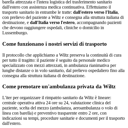
barella attrezzata e l'intera logistica del trasferimento sanitario
dall'estero con assistenza medica continuativa.
Effettuiamo il
trasporto sanitario in entrambe le tratte:
dall'estero verso l'Italia
,
con prelievo del paziente a
Wiltz
e consegna alla struttura italiana di
destinazione, e
dall'Italia verso l'estero
, accompagnando pazienti
che devono raggiungere ospedali, cliniche o domicilio in
Lussemburgo
.
Come funzionano i nostri servizi di trasporto
Il protocollo che applichiamo a Wiltz preserva la continuità di cura
per tutto il tragitto: il paziente è seguito da personale medico
specializzato con mezzi attrezzati, in ambulanza rianimativa per
lunghe distanze o in volo sanitario, dal prelievo ospedaliero fino alla
consegna alla struttura italiana di destinazione.
Come prenotare un'ambulanza privata da
Wiltz
L'iter per organizzare il rimpatrio sanitario da Wiltz è lineare:
centrale operativa attiva 24 ore su 24, valutazione clinica del
paziente, scelta del mezzo (ambulanza, aeroambulanza o volo di
linea con barella) e preventivo trasparente entro 2 ore, con
indicazioni su tempi, procedure sanitarie e documenti per il trasporto
dall'estero.