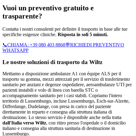
Vuoi un preventivo gratuito e
trasparente?
Contatta i nostri consulenti per definire il trasporto in base alle tue
specifiche esigenze cliniche.
Risposta in soli 5 minuti.
📞
CHIAMA:
+39 080 403 8868
💬
RICHIEDI PREVENTIVO
WHATSAPP
Le nostre soluzioni di trasporto da
Wiltz
Mettiamo a disposizione ambulanze A1 con équipe ALS per il
trasporto su gomma, mezzi attrezzati per il servizio di trasferimento
sanitario per anziani e degenze ospedaliere, aeroambulanze UTI per
pazienti instabili e volo di linea con barella STC o
accompagnamento sanitario per i casi stabili.
Copriamo l'intero
territorio di
Lussemburgo
, incluse Lussemburgo, Esch-sur-Alzette,
Differdange, Dudelange
, con presa in carico del paziente
direttamente in reparto e consegna alla struttura italiana di
destinazione. Lo stesso servizio è disponibile anche nella tratta
dall'Italia verso
Wiltz
, con ritiro presso l'ospedale o il domicilio
italiano e consegna alla struttura sanitaria di destinazione in
Lussemburgo
.