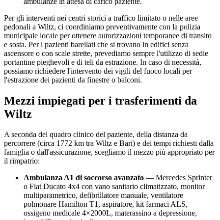
ambulanze in attesa di carico paziente.
Per gli interventi nei centri storici a traffico limitato o nelle aree
pedonali a
Wiltz
, ci coordiniamo preventivamente con la polizia
municipale locale per ottenere autorizzazioni temporanee di transito
e sosta. Per i pazienti barellati che si trovano in edifici senza
ascensore o con scale strette, prevediamo sempre l'utilizzo di sedie
portantine pieghevoli e di teli da estrazione. In caso di necessità,
possiamo richiedere l'intervento dei vigili del fuoco locali per
l'estrazione dei pazienti da finestre o balconi.
Mezzi impiegati per i trasferimenti da
Wiltz
A seconda del quadro clinico del paziente, della distanza da
percorrere (circa
1772
km tra
Wiltz
e Bari) e dei tempi richiesti dalla
famiglia o dall'assicurazione, scegliamo il mezzo più appropriato per
il rimpatrio:
Ambulanza A1 di soccorso avanzato
— Mercedes Sprinter
o Fiat Ducato 4x4 con vano sanitario climatizzato, monitor
multiparametrico, defibrillatore manuale, ventilatore
polmonare Hamilton T1, aspiratore, kit farmaci ALS,
ossigeno medicale 4×2000L, materassino a depressione,