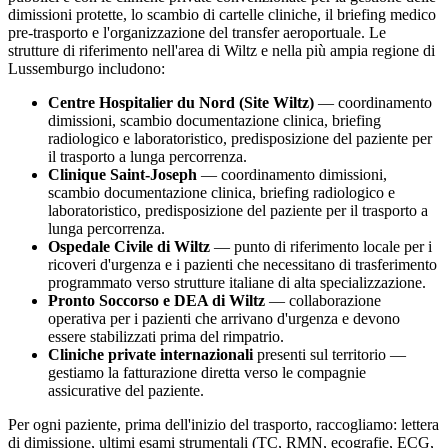
dimissioni protette, lo scambio di cartelle cliniche, il briefing medico
pre-trasporto e l'organizzazione del transfer aeroportuale. Le
strutture di riferimento nell'area di
Wiltz
e nella più ampia regione di
Lussemburgo
includono:
Centre Hospitalier du Nord (Site Wiltz)
— coordinamento
dimissioni, scambio documentazione clinica, briefing
radiologico e laboratoristico, predisposizione del paziente per
il trasporto a lunga percorrenza.
Clinique Saint-Joseph
— coordinamento dimissioni,
scambio documentazione clinica, briefing radiologico e
laboratoristico, predisposizione del paziente per il trasporto a
lunga percorrenza.
Ospedale Civile di
Wiltz
— punto di riferimento locale per i
ricoveri d'urgenza e i pazienti che necessitano di trasferimento
programmato verso strutture italiane di alta specializzazione.
Pronto Soccorso e DEA di
Wiltz
— collaborazione
operativa per i pazienti che arrivano d'urgenza e devono
essere stabilizzati prima del rimpatrio.
Cliniche private internazionali
presenti sul territorio —
gestiamo la fatturazione diretta verso le compagnie
assicurative del paziente.
Per ogni paziente, prima dell'inizio del trasporto, raccogliamo: lettera
di dimissione, ultimi esami strumentali (TC, RMN, ecografie, ECG,