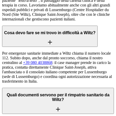
paziente "letto-a-letto", il passaggio della cartella clinica e della
terapia in corso. Lavoriamo abitualmente anche con gli altri grandi
ospedali pubblici e privati di Lussemburgo (Centre Hospitalier du
Nord (Site Wiltz), Clinique Saint-Joseph), oltre che con le cliniche
internazionali che gestiscono pazienti italiani.
Cosa devo fare se mi trovo in difficoltà a Wiltz?
Per emergenze sanitarie immediate a Wiltz chiama il numero locale
112. Subito dopo, anche dal pronto soccorso, chiama il nostro
centralino al
+39 080 4038868
: il case manager prende in carico la
pratica, contatta direttamente Clinique Saint-Joseph, attiva
l'ambasciata o il consolato italiano competente per Lussemburgo
(sede di Lussemburgo) e coordina ogni autorizzazione necessaria al
trasferimento in Italia.
Quali documenti servono per il rimpatrio sanitario da
Wiltz?