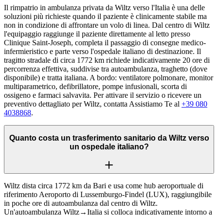
Il rimpatrio in ambulanza privata da Wiltz verso l'Italia è una delle
soluzioni più richieste quando il paziente è clinicamente stabile ma
non in condizione di affrontare un volo di linea. Dal centro di Wiltz
l'equipaggio raggiunge il paziente direttamente al letto presso
Clinique Saint-Joseph, completa il passaggio di consegne medico-
infermieristico e parte verso l'ospedale italiano di destinazione. Il
tragitto stradale di circa 1772 km richiede indicativamente 20 ore di
percorrenza effettiva, suddivise tra autoambulanza, traghetto (dove
disponibile) e tratta italiana. A bordo: ventilatore polmonare, monitor
multiparametrico, defibrillatore, pompe infusionali, scorta di
ossigeno e farmaci salvavita. Per attivare il servizio o ricevere un
preventivo dettagliato per Wiltz, contatta Assistiamo Te al
+39 080
4038868
.
Quanto costa un trasferimento sanitario da Wiltz verso
un ospedale italiano?
Wiltz dista circa 1772 km da Bari e usa come hub aeroportuale di
riferimento Aeroporto di Lussemburgo-Findel (LUX), raggiungibile
in poche ore di autoambulanza dal centro di Wiltz.
Un'autoambulanza Wiltz→Italia si colloca indicativamente intorno a