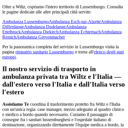
Oltre a
Wiltz
, copriamo l'intero territorio di
Lussemburgo
. Consulta
le pagine dedicate alle altre principali città servite:
Ambulanza
Lussemburgo
Ambulanza
Esch-sur-Alzette
Ambulanza
Differdange
Ambulanza
Dudelange
Ambulanza
Ettelbruck
Ambulanza
Diekirch
Ambulanza
Echternach
Ambulanza
Remich
Ambulanza
Grevenmacher
Per la panoramica completa del servizio in
Lussemburgo
visita la
pagina
rimpatrio sanitario
Lussemburgo
o torna all'
elenco degli stati
europei
.
Il nostro servizio di trasporto in
ambulanza privata tra
Wiltz
e l'Italia —
dall'estero verso l'Italia e dall'Italia verso
l'estero
Assistiamo Te
coordina il trasferimento protetto fra Wiltz e l'Italia
con un'unica regia: case manager, mezzo adeguato al quadro clinico
e medico a bordo quando necessario
.
Curiamo il passaggio di
consegne fra i sanitari lussemburghesi e l'ospedale italiano di
destinazione, organizzando direttamente l'équipe medica a bordo, la