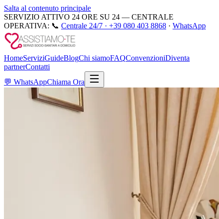
Salta al contenuto principale
SERVIZIO ATTIVO 24 ORE SU 24 — CENTRALE
OPERATIVA:
📞
Centrale 24/7 ·
+39 080 403 8868
·
WhatsApp
Home
Servizi
Guide
Blog
Chi siamo
FAQ
Convenzioni
Diventa
partner
Contatti
💬
WhatsApp
Chiama Ora