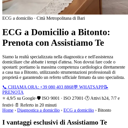
ECG a domicilio ·
Città Metropolitana di Bari
ECG a Domicilio a
Bitonto
:
Prenota con Assistiamo Te
Siamo la realtà specializzata nella diagnostica e nell'assistenza
domiciliare che abbatte i tempi d'attesa. Non dovrai fare code o
spostarti: portiamo la massima competenza cardiologica direttamente
a casa tua a
Bitonto
, utilizzando strumentazioni professionali di
proprietà e garantendo un referto ufficiale firmato da uno specialista.
📞 CHIAMA ORA: +39 080 403 8868
💬 WHATSAPP
📝
PRENOTA
⭐ 4,9/5 su Google
·
🛡️ ISO 9001 · ISO 27001
·
🕐 Attivi h24, 7/7 e
festivi
·
📄 Referto in 20 minuti
Home
›
Diagnostica a domicilio
›
ECG a domicilio
›
Bitonto
I vantaggi esclusivi di Assistiamo Te