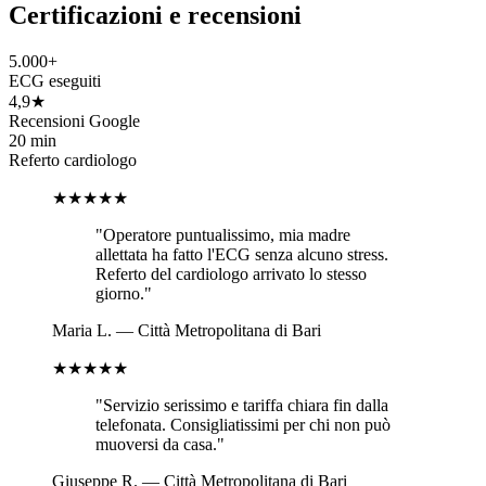
Certificazioni e recensioni
5.000+
ECG eseguiti
4,9★
Recensioni Google
20 min
Referto cardiologo
★★★★★
"
Operatore puntualissimo, mia madre
allettata ha fatto l'ECG senza alcuno stress.
Referto del cardiologo arrivato lo stesso
giorno.
"
Maria L.
—
Città Metropolitana di Bari
★★★★★
"
Servizio serissimo e tariffa chiara fin dalla
telefonata. Consigliatissimi per chi non può
muoversi da casa.
"
Giuseppe R.
—
Città Metropolitana di Bari