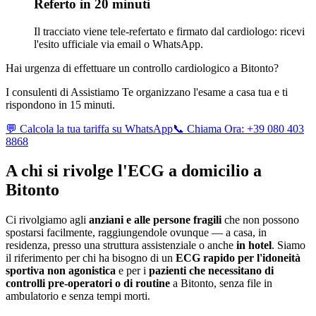
Referto in 20 minuti
Il tracciato viene tele-refertato e firmato dal cardiologo: ricevi
l'esito ufficiale via email o WhatsApp.
Hai urgenza di effettuare un controllo cardiologico a
Bitonto
?
I consulenti di Assistiamo Te organizzano l'esame a casa tua e ti
rispondono in 15 minuti.
💬 Calcola la tua tariffa su WhatsApp
📞 Chiama Ora: +39 080 403
8868
A chi si rivolge l'ECG a domicilio a
Bitonto
Ci rivolgiamo agli
anziani e alle persone fragili
che non possono
spostarsi facilmente, raggiungendole ovunque — a casa, in
residenza, presso una struttura assistenziale o anche
in hotel
. Siamo
il riferimento per chi ha bisogno di un
ECG rapido per l'idoneità
sportiva non agonistica
e per i
pazienti che necessitano di
controlli pre-operatori o di routine
a
Bitonto
, senza file in
ambulatorio e senza tempi morti.