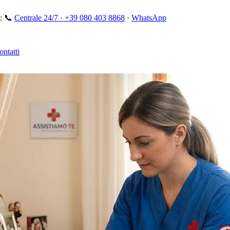
:
📞
Centrale 24/7 ·
+39 080 403 8868
·
WhatsApp
ontatti