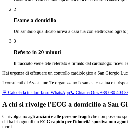
2
Esame a domicilio
Un sanitario qualificato arriva a casa tua con elettrocardiografo
3
Referto in 20 minuti
Il tracciato viene tele-refertato e firmato dal cardiologo: ricevi 
Hai urgenza di effettuare un controllo cardiologico a
San Giorgio Lu
I consulenti di Assistiamo Te organizzano l'esame a casa tua e ti risp
💬 Calcola la tua tariffa su WhatsApp
📞 Chiama Ora: +39 080 403 8
A chi si rivolge l'ECG a domicilio a
San Gi
Ci rivolgiamo agli
anziani e alle persone fragili
che non possono spos
chi ha bisogno di un
ECG rapido per l'idoneità sportiva non agoni
morti.