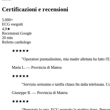
Certificazioni e recensioni
5.000+
ECG eseguiti
4,9★
Recensioni Google
20 min
Referto cardiologo
★★★★★
"
Operatore puntualissimo, mia madre allettata ha fatto l'E
Maria L.
—
Provincia di Matera
★★★★★
"
Servizio serissimo e tariffa chiara fin dalla telefonata. 
Giuseppe R.
—
Provincia di Matera
★★★★★
"
Prenotato la sera, ECG eseguito la mattina dopo. Personal