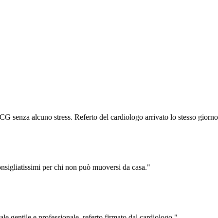
CG senza alcuno stress. Referto del cardiologo arrivato lo stesso giorno
Consigliatissimi per chi non può muoversi da casa.
"
e gentile e professionale, referto firmato dal cardiologo.
"