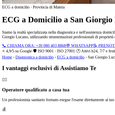
ECG a domicilio ·
Provincia di Matera
ECG a Domicilio a
San Giorgio
Siamo la realtà specializzata nella diagnostica e nell'assistenza domic
Giorgio Lucano
, utilizzando strumentazioni professionali di proprietà 
📞 CHIAMA ORA: +39 080 403 8868
💬 WHATSAPP
📝 PRENO
⭐ 4,9/5 su Google
·
🛡️ ISO 9001 · ISO 27001
·
🕐 Attivi h24, 7/7 e fest
Home
›
Diagnostica a domicilio
›
ECG a domicilio
›
San Giorgio Lu
I vantaggi esclusivi di Assistiamo Te
🧑‍⚕️
Operatore qualificato a casa tua
Un professionista sanitario formato esegue l'esame direttamente al tu
💰