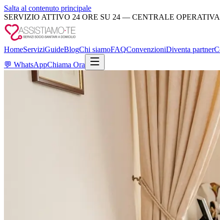
Salta al contenuto principale
SERVIZIO ATTIVO 24 ORE SU 24 — CENTRALE OPERATIVA
Home
Servizi
Guide
Blog
Chi siamo
FAQ
Convenzioni
Diventa partner
C
💬
WhatsApp
Chiama Ora