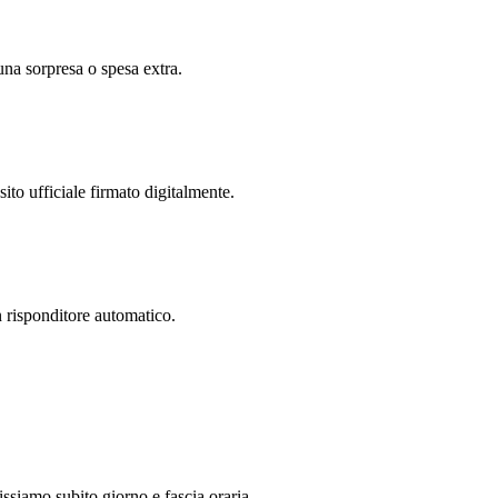
una sorpresa o spesa extra.
ito ufficiale firmato digitalmente.
 risponditore automatico.
ssiamo subito giorno e fascia oraria.