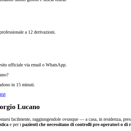
 professionale a 12 derivazioni.
l'esito ufficiale via email o WhatsApp.
cano
?
ondono in 15 minuti.
868
orgio Lucano
tarsi facilmente, raggiungendole ovunque — a casa, in residenza, press
stica
e per i
pazienti che necessitano di controlli pre-operatori o di 