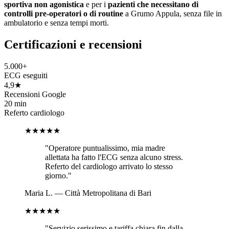
sportiva non agonistica
e per i
pazienti che necessitano di
controlli pre-operatori o di routine
a
Grumo Appula
, senza file in
ambulatorio e senza tempi morti.
Certificazioni e recensioni
5.000+
ECG eseguiti
4,9★
Recensioni Google
20 min
Referto cardiologo
★★★★★
"
Operatore puntualissimo, mia madre
allettata ha fatto l'ECG senza alcuno stress.
Referto del cardiologo arrivato lo stesso
giorno.
"
Maria L.
—
Città Metropolitana di Bari
★★★★★
"
Servizio serissimo e tariffa chiara fin dalla