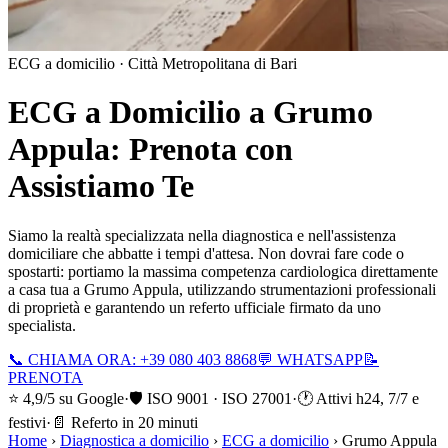
ECG a domicilio ·
Città Metropolitana di Bari
ECG a Domicilio a
Grumo
Appula
: Prenota con
Assistiamo Te
Siamo la realtà specializzata nella diagnostica e nell'assistenza
domiciliare che abbatte i tempi d'attesa. Non dovrai fare code o
spostarti: portiamo la massima competenza cardiologica direttamente
a casa tua a
Grumo Appula
, utilizzando strumentazioni professionali
di proprietà e garantendo un referto ufficiale firmato da uno
specialista.
📞 CHIAMA ORA: +39 080 403 8868
💬 WHATSAPP
📝
PRENOTA
⭐ 4,9/5 su Google
·
🛡️ ISO 9001 · ISO 27001
·
🕐 Attivi h24, 7/7 e
festivi
·
📄 Referto in 20 minuti
Home
›
Diagnostica a domicilio
›
ECG a domicilio
›
Grumo Appula