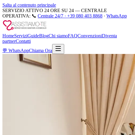
Salta al contenuto principale
SERVIZIO ATTIVO 24 ORE SU 24 — CENTRALE
OPERATIVA:
📞
Centrale 24/7 ·
+39 080 403 8868
·
WhatsApp
Home
Servizi
Guide
Blog
Chi siamo
FAQ
Convenzioni
Diventa
partner
Contatti
💬
WhatsApp
Chiama Ora