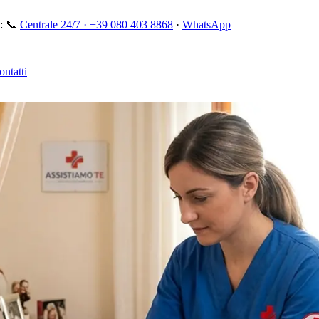
:
📞
Centrale 24/7 ·
+39 080 403 8868
·
WhatsApp
ontatti