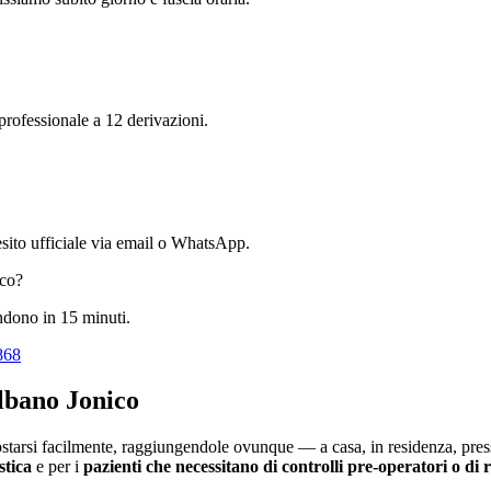
 professionale a 12 derivazioni.
l'esito ufficiale via email o WhatsApp.
co
?
ondono in 15 minuti.
868
bano Jonico
tarsi facilmente, raggiungendole ovunque — a casa, in residenza, press
stica
e per i
pazienti che necessitano di controlli pre-operatori o di 