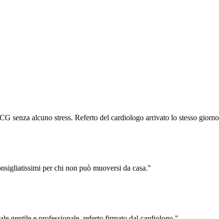
CG senza alcuno stress. Referto del cardiologo arrivato lo stesso giorno
Consigliatissimi per chi non può muoversi da casa.
"
e gentile e professionale, referto firmato dal cardiologo.
"