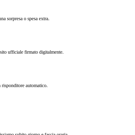
una sorpresa o spesa extra.
ito ufficiale firmato digitalmente.
 risponditore automatico.
ssiamo subito giorno e fascia oraria.