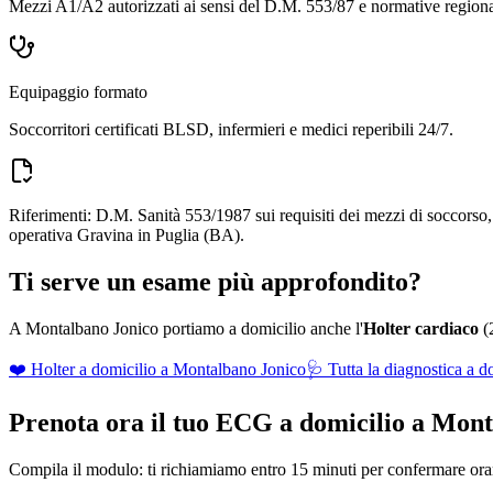
Mezzi A1/A2 autorizzati ai sensi del D.M. 553/87 e normative regiona
Equipaggio formato
Soccorritori certificati BLSD, infermieri e medici reperibili 24/7.
Riferimenti: D.M. Sanità 553/1987 sui requisiti dei mezzi di soccors
operativa Gravina in Puglia (BA).
Ti serve un esame più approfondito?
A
Montalbano Jonico
portiamo a domicilio anche l'
Holter cardiaco
(2
❤️ Holter a domicilio a
Montalbano Jonico
🩺 Tutta la diagnostica a d
Prenota ora il tuo ECG a domicilio a
Mont
Compila il modulo: ti richiamiamo entro 15 minuti per confermare orari