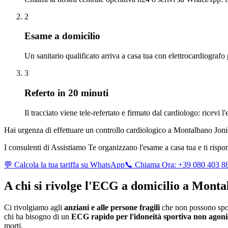
2
Esame a domicilio
Un sanitario qualificato arriva a casa tua con elettrocardiografo
3
Referto in 20 minuti
Il tracciato viene tele-refertato e firmato dal cardiologo: ricevi 
Hai urgenza di effettuare un controllo cardiologico a
Montalbano Joni
I consulenti di Assistiamo Te organizzano l'esame a casa tua e ti risp
💬 Calcola la tua tariffa su WhatsApp
📞 Chiama Ora: +39 080 403 8
A chi si rivolge l'ECG a domicilio a
Montal
Ci rivolgiamo agli
anziani e alle persone fragili
che non possono spos
chi ha bisogno di un
ECG rapido per l'idoneità sportiva non agoni
morti.