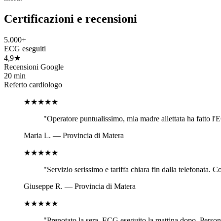
Certificazioni e recensioni
5.000+
ECG eseguiti
4,9★
Recensioni Google
20 min
Referto cardiologo
★★★★★
"
Operatore puntualissimo, mia madre allettata ha fatto l'E
Maria L.
—
Provincia di Matera
★★★★★
"
Servizio serissimo e tariffa chiara fin dalla telefonata. 
Giuseppe R.
—
Provincia di Matera
★★★★★
"
Prenotato la sera, ECG eseguito la mattina dopo. Personal