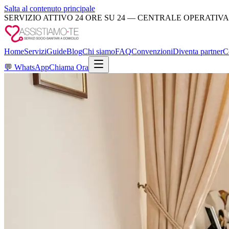
Salta al contenuto principale
SERVIZIO ATTIVO 24 ORE SU 24 — CENTRALE OPERATIVA
Home
Servizi
Guide
Blog
Chi siamo
FAQ
Convenzioni
Diventa partner
C
💬
WhatsApp
Chiama Ora