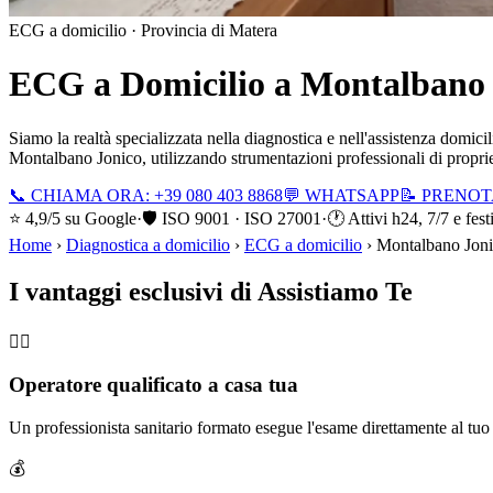
ECG a domicilio ·
Provincia di Matera
ECG a Domicilio a
Montalbano 
Siamo la realtà specializzata nella diagnostica e nell'assistenza domic
Montalbano Jonico
, utilizzando strumentazioni professionali di propri
📞 CHIAMA ORA: +39 080 403 8868
💬 WHATSAPP
📝 PRENO
⭐ 4,9/5 su Google
·
🛡️ ISO 9001 · ISO 27001
·
🕐 Attivi h24, 7/7 e fest
Home
›
Diagnostica a domicilio
›
ECG a domicilio
›
Montalbano Jon
I vantaggi esclusivi di Assistiamo Te
🧑‍⚕️
Operatore qualificato a casa tua
Un professionista sanitario formato esegue l'esame direttamente al tu
💰