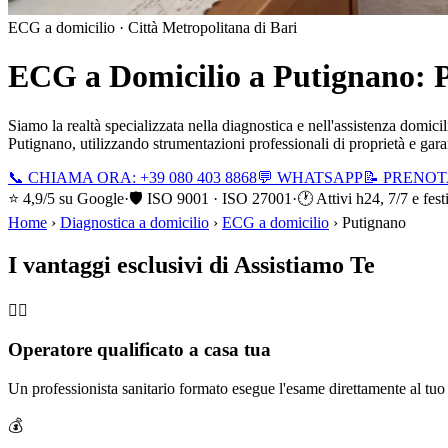
ECG a domicilio ·
Città Metropolitana di Bari
ECG a Domicilio a
Putignano
: 
Siamo la realtà specializzata nella diagnostica e nell'assistenza domic
Putignano
, utilizzando strumentazioni professionali di proprietà e gara
📞 CHIAMA ORA: +39 080 403 8868
💬 WHATSAPP
📝 PRENO
⭐ 4,9/5 su Google
·
🛡️ ISO 9001 · ISO 27001
·
🕐 Attivi h24, 7/7 e fest
Home
›
Diagnostica a domicilio
›
ECG a domicilio
›
Putignano
I vantaggi esclusivi di Assistiamo Te
🧑‍⚕️
Operatore qualificato a casa tua
Un professionista sanitario formato esegue l'esame direttamente al tu
💰