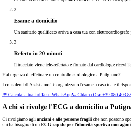
2
Esame a domicilio
Un sanitario qualificato arriva a casa tua con elettrocardiografo
3
Referto in 20 minuti
Il tracciato viene tele-refertato e firmato dal cardiologo: ricevi 
Hai urgenza di effettuare un controllo cardiologico a
Putignano
?
I consulenti di Assistiamo Te organizzano l'esame a casa tua e ti risp
💬 Calcola la tua tariffa su WhatsApp
📞 Chiama Ora: +39 080 403 8
A chi si rivolge l'ECG a domicilio a
Putign
Ci rivolgiamo agli
anziani e alle persone fragili
che non possono spos
chi ha bisogno di un
ECG rapido per l'idoneità sportiva non agoni