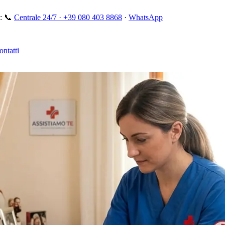
:
📞
Centrale 24/7 ·
+39 080 403 8868
·
WhatsApp
ontatti