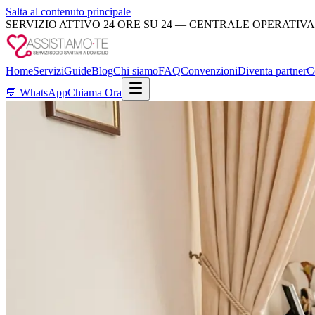
Salta al contenuto principale
SERVIZIO ATTIVO 24 ORE SU 24 — CENTRALE OPERATIVA
Home
Servizi
Guide
Blog
Chi siamo
FAQ
Convenzioni
Diventa partner
C
💬
WhatsApp
Chiama Ora