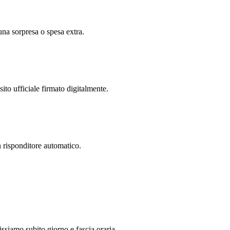
una sorpresa o spesa extra.
ito ufficiale firmato digitalmente.
 risponditore automatico.
ssiamo subito giorno e fascia oraria.