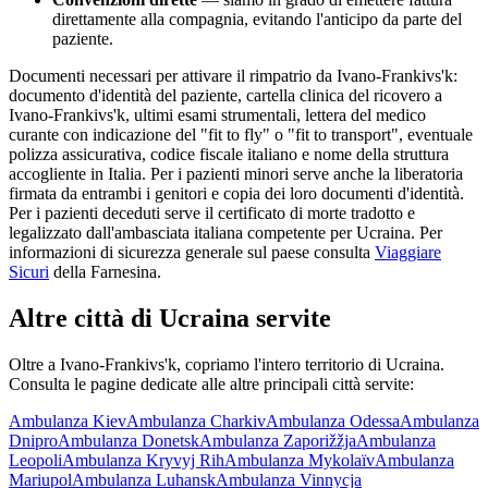
direttamente alla compagnia, evitando l'anticipo da parte del
paziente.
Documenti necessari per attivare il rimpatrio da
Ivano-Frankivs'k
:
documento d'identità del paziente, cartella clinica del ricovero a
Ivano-Frankivs'k
, ultimi esami strumentali, lettera del medico
curante con indicazione del "fit to fly" o "fit to transport", eventuale
polizza assicurativa, codice fiscale italiano e nome della struttura
accogliente in Italia. Per i pazienti minori serve anche la liberatoria
firmata da entrambi i genitori e copia dei loro documenti d'identità.
Per i pazienti deceduti serve il certificato di morte tradotto e
legalizzato dall'ambasciata italiana competente per
Ucraina
. Per
informazioni di sicurezza generale sul paese consulta
Viaggiare
Sicuri
della Farnesina.
Altre città di
Ucraina
servite
Oltre a
Ivano-Frankivs'k
, copriamo l'intero territorio di
Ucraina
.
Consulta le pagine dedicate alle altre principali città servite:
Ambulanza
Kiev
Ambulanza
Charkiv
Ambulanza
Odessa
Ambulanza
Dnipro
Ambulanza
Donetsk
Ambulanza
Zaporižžja
Ambulanza
Leopoli
Ambulanza
Kryvyj Rih
Ambulanza
Mykolaïv
Ambulanza
Mariupol
Ambulanza
Luhansk
Ambulanza
Vinnycja