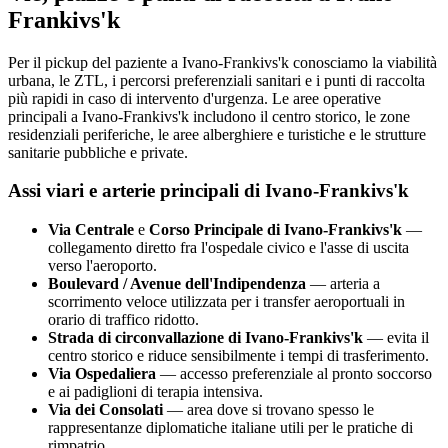
Frankivs'k
Per il pickup del paziente a
Ivano-Frankivs'k
conosciamo la viabilità
urbana, le ZTL, i percorsi preferenziali sanitari e i punti di raccolta
più rapidi in caso di intervento d'urgenza. Le aree operative
principali a
Ivano-Frankivs'k
includono il centro storico, le zone
residenziali periferiche, le aree alberghiere e turistiche e le strutture
sanitarie pubbliche e private.
Assi viari e arterie principali di
Ivano-Frankivs'k
Via Centrale
e
Corso Principale di
Ivano-Frankivs'k
—
collegamento diretto fra l'ospedale civico e l'asse di uscita
verso l'aeroporto.
Boulevard / Avenue dell'Indipendenza
— arteria a
scorrimento veloce utilizzata per i transfer aeroportuali in
orario di traffico ridotto.
Strada di circonvallazione di
Ivano-Frankivs'k
— evita il
centro storico e riduce sensibilmente i tempi di trasferimento.
Via Ospedaliera
— accesso preferenziale al pronto soccorso
e ai padiglioni di terapia intensiva.
Via dei Consolati
— area dove si trovano spesso le
rappresentanze diplomatiche italiane utili per le pratiche di
rimpatrio.