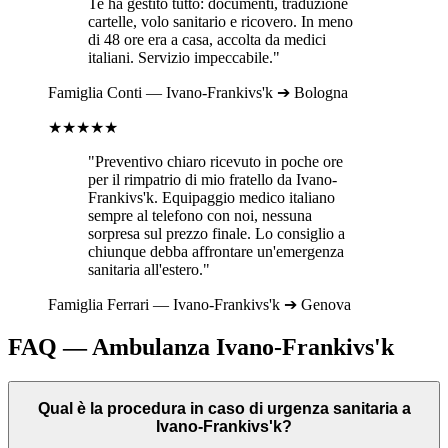
Te ha gestito tutto: documenti, traduzione
cartelle, volo sanitario e ricovero. In meno
di 48 ore era a casa, accolta da medici
italiani. Servizio impeccabile."
Famiglia
Conti
—
Ivano-Frankivs'k
➔
Bologna
★★★★★
"Preventivo chiaro ricevuto in poche ore
per il rimpatrio di mio fratello da
Ivano-
Frankivs'k
. Equipaggio medico italiano
sempre al telefono con noi, nessuna
sorpresa sul prezzo finale. Lo consiglio a
chiunque debba affrontare un'emergenza
sanitaria all'estero."
Famiglia
Ferrari
—
Ivano-Frankivs'k
➔
Genova
FAQ — Ambulanza
Ivano-Frankivs'k
Qual è la procedura in caso di urgenza sanitaria a
Ivano-Frankivs'k?