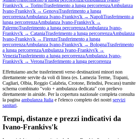
Frankivs'k
→
Torino
Trasferimento a lunga percorrenza
Ambulanza
Ivano-Frankivs'k
→
Genova
Trasferimento a lunga
percorrenza
Ambulanza
Ivano-Frankivs'k
→
Napoli
Trasferimento a
lunga percorrenza
Ambulanza
Ivano-Frankivs'k
→
Palermo
Trasferimento a lunga percorrenza
Ambulanza
Ivano-
Frankivs'k
→
Catania
Trasferimento a lunga percorrenza
Ambulanza
Ivano-Frankivs'k
→
Firenze
Trasferimento a lunga
percorrenza
Ambulanza
Ivano-Frankivs'k
→
Bologna
Trasferimento
a lunga percorrenza
Ambulanza
Ivano-Frankivs'k
→
Venezia
Trasferimento a lunga percorrenza
Ambulanza
Ivano-
Frankivs'k
→
Verona
Trasferimento a lunga percorrenza
Effettuiamo anche trasferimenti verso destinazioni minori non
direttamente servite da voli di linea (es. Lamezia Terme, Trapani,
Cagliari, Olbia, Reggio Calabria, Crotone, Brindisi, Pescara) tramite
schema combinato "volo + ambulanza dedicata" con prelievo
direttamente in airside. Per la copertura nazionale completa consulta
la pagina
ambulanza Italia
e l'elenco completo dei nostri
servizi
sanitari
.
Tempi, distanze e prezzi indicativi da
Ivano-Frankivs'k