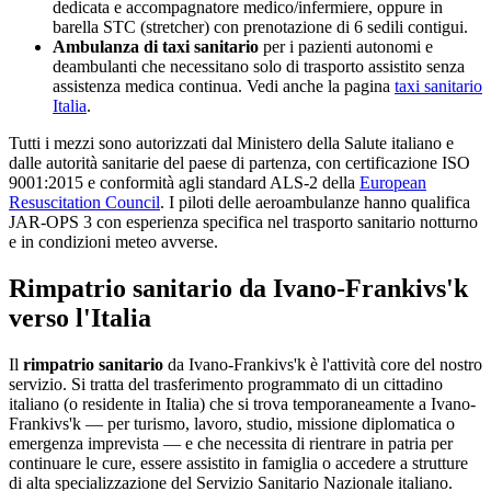
dedicata e accompagnatore medico/infermiere, oppure in
barella STC (stretcher) con prenotazione di 6 sedili contigui.
Ambulanza di taxi sanitario
per i pazienti autonomi e
deambulanti che necessitano solo di trasporto assistito senza
assistenza medica continua. Vedi anche la pagina
taxi sanitario
Italia
.
Tutti i mezzi sono autorizzati dal Ministero della Salute italiano e
dalle autorità sanitarie del paese di partenza, con certificazione ISO
9001:2015 e conformità agli standard ALS-2 della
European
Resuscitation Council
. I piloti delle aeroambulanze hanno qualifica
JAR-OPS 3 con esperienza specifica nel trasporto sanitario notturno
e in condizioni meteo avverse.
Rimpatrio sanitario da
Ivano-Frankivs'k
verso l'Italia
Il
rimpatrio sanitario
da
Ivano-Frankivs'k
è l'attività core del nostro
servizio. Si tratta del trasferimento programmato di un cittadino
italiano (o residente in Italia) che si trova temporaneamente a
Ivano-
Frankivs'k
— per turismo, lavoro, studio, missione diplomatica o
emergenza imprevista — e che necessita di rientrare in patria per
continuare le cure, essere assistito in famiglia o accedere a strutture
di alta specializzazione del Servizio Sanitario Nazionale italiano.