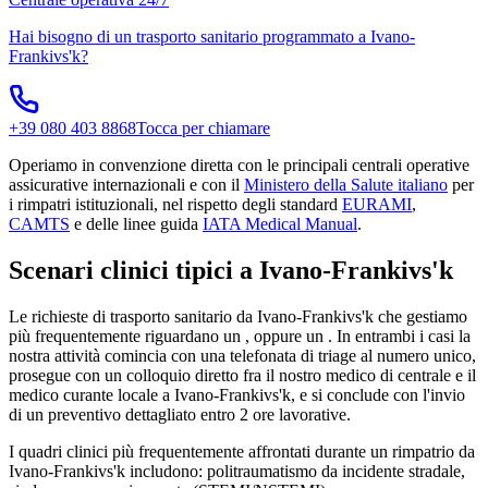
Hai bisogno di un trasporto sanitario programmato a
Ivano-
Frankivs'k
?
+39 080 403 8868
Tocca per chiamare
Operiamo in convenzione diretta con le principali centrali operative
assicurative internazionali e con il
Ministero della Salute italiano
per
i rimpatri istituzionali, nel rispetto degli standard
EURAMI
,
CAMTS
e delle linee guida
IATA Medical Manual
.
Scenari clinici tipici a
Ivano-Frankivs'k
Le richieste di trasporto sanitario da
Ivano-Frankivs'k
che gestiamo
più frequentemente riguardano un
, oppure un
. In entrambi i casi la
nostra attività comincia con una telefonata di triage al numero unico,
prosegue con un colloquio diretto fra il nostro medico di centrale e il
medico curante locale a
Ivano-Frankivs'k
, e si conclude con l'invio
di un preventivo dettagliato entro 2 ore lavorative.
I quadri clinici più frequentemente affrontati durante un rimpatrio da
Ivano-Frankivs'k
includono: politraumatismo da incidente stradale,