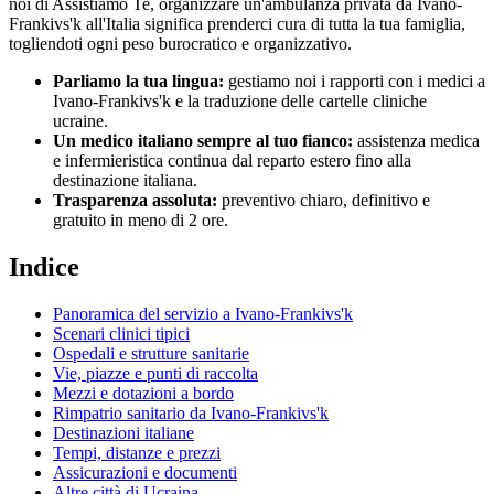
noi di Assistiamo Te, organizzare un'ambulanza privata da
Ivano-
Frankivs'k
all'Italia significa prenderci cura di tutta la tua famiglia,
togliendoti ogni peso burocratico e organizzativo.
Parliamo la tua lingua:
gestiamo noi i rapporti con i medici a
Ivano-Frankivs'k
e la traduzione delle cartelle cliniche
ucraine
.
Un medico italiano sempre al tuo fianco:
assistenza medica
e infermieristica continua dal reparto estero fino alla
destinazione italiana.
Trasparenza assoluta:
preventivo chiaro, definitivo e
gratuito in meno di 2 ore.
Indice
Panoramica del servizio a
Ivano-Frankivs'k
Scenari clinici tipici
Ospedali e strutture sanitarie
Vie, piazze e punti di raccolta
Mezzi e dotazioni a bordo
Rimpatrio sanitario da
Ivano-Frankivs'k
Destinazioni italiane
Tempi, distanze e prezzi
Assicurazioni e documenti
Altre città di
Ucraina