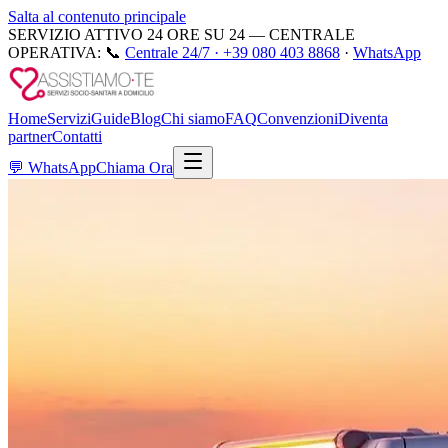
Salta al contenuto principale
SERVIZIO ATTIVO 24 ORE SU 24 — CENTRALE
OPERATIVA:
📞
Centrale 24/7 ·
+39 080 403 8868
·
WhatsApp
Home
Servizi
Guide
Blog
Chi siamo
FAQ
Convenzioni
Diventa
partner
Contatti
💬
WhatsApp
Chiama Ora