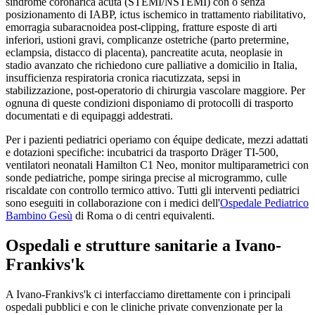
sindrome coronarica acuta (STEMI/NSTEMI) con o senza
posizionamento di IABP, ictus ischemico in trattamento riabilitativo,
emorragia subaracnoidea post-clipping, fratture esposte di arti
inferiori, ustioni gravi, complicanze ostetriche (parto pretermine,
eclampsia, distacco di placenta), pancreatite acuta, neoplasie in
stadio avanzato che richiedono cure palliative a domicilio in Italia,
insufficienza respiratoria cronica riacutizzata, sepsi in
stabilizzazione, post-operatorio di chirurgia vascolare maggiore. Per
ognuna di queste condizioni disponiamo di protocolli di trasporto
documentati e di equipaggi addestrati.
Per i pazienti pediatrici operiamo con équipe dedicate, mezzi adattati
e dotazioni specifiche: incubatrici da trasporto Dräger TI-500,
ventilatori neonatali Hamilton C1 Neo, monitor multiparametrici con
sonde pediatriche, pompe siringa precise al microgrammo, culle
riscaldate con controllo termico attivo. Tutti gli interventi pediatrici
sono eseguiti in collaborazione con i medici dell'
Ospedale Pediatrico
Bambino Gesù
di Roma o di centri equivalenti.
Ospedali e strutture sanitarie a
Ivano-
Frankivs'k
A
Ivano-Frankivs'k
ci interfacciamo direttamente con i principali
ospedali pubblici e con le cliniche private convenzionate per la