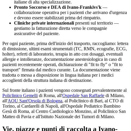
italiane di alta specializzazione.
Pronto Soccorso e DEA di
Ivano-Frankivs'k
—
collaborazione operativa per i pazienti che arrivano d'urgenza
e devono essere stabilizzati prima del rimpatrio.
Cliniche private internazionali
presenti sul territorio —
gestiamo la fatturazione diretta verso le compagnie
assicurative del paziente.
Per ogni paziente, prima dell'inizio del trasporto, raccogliamo: lettera
di dimissione, ultimi esami strumentali (TC, RMN, ecografie, ECG,
holter), referti di laboratorio, terapia in atto con dosaggi, eventuali
allergie e intolleranze, documentazione anestesiologica in caso di
pazienti recentemente operati, dichiarazione di "fit to fly" o "fit to
transport" firmata dal medico curante. La documentazione viene
tradotta o messa a disposizione in lingua italiana per i medici
accoglienti della struttura italiana di destinazione.
Sul fronte italiano i pazienti vengono consegnati prevalentemente al
Policlinico Gemelli
di Roma, all'
Ospedale San Raffaele
di Milano,
all'
AOU Sant'Orsola di Bologna
, al Policlinico di Bari, al CTO di
Torino, al Cardarelli di Napoli, all'Ospedale Pediatrico Bambino
Gesù di Roma, al Centro Cardiologico Monzino, al Policlinico San
Matteo di Pavia e all'Istituto Nazionale dei Tumori di Milano.
Vie, piazze e punti di raccolta a
Ivano-