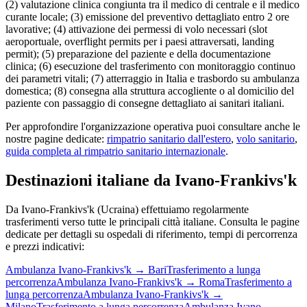
(2) valutazione clinica congiunta tra il medico di centrale e il medico
curante locale; (3) emissione del preventivo dettagliato entro 2 ore
lavorative; (4) attivazione dei permessi di volo necessari (slot
aeroportuale, overflight permits per i paesi attraversati, landing
permit); (5) preparazione del paziente e della documentazione
clinica; (6) esecuzione del trasferimento con monitoraggio continuo
dei parametri vitali; (7) atterraggio in Italia e trasbordo su ambulanza
domestica; (8) consegna alla struttura accogliente o al domicilio del
paziente con passaggio di consegne dettagliato ai sanitari italiani.
Per approfondire l'organizzazione operativa puoi consultare anche le
nostre pagine dedicate:
rimpatrio sanitario dall'estero
,
volo sanitario
,
guida completa al rimpatrio sanitario internazionale
.
Destinazioni italiane da
Ivano-Frankivs'k
Da
Ivano-Frankivs'k
(
Ucraina
) effettuiamo regolarmente
trasferimenti verso tutte le principali città italiane. Consulta le pagine
dedicate per dettagli su ospedali di riferimento, tempi di percorrenza
e prezzi indicativi:
Ambulanza
Ivano-Frankivs'k
→
Bari
Trasferimento a lunga
percorrenza
Ambulanza
Ivano-Frankivs'k
→
Roma
Trasferimento a
lunga percorrenza
Ambulanza
Ivano-Frankivs'k
→
Milano
Trasferimento a lunga percorrenza
Ambulanza
Ivano-