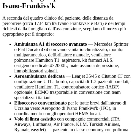
Ivano-Frankivs'k
A seconda del quadro clinico del paziente, della distanza da
percorrere (circa
1734
km tra
Ivano-Frankivs'k
e Bari) e dei tempi
richiesti dalla famiglia o dall'assicurazione, scegliamo il mezzo più
appropriato per il rimpatrio:
Ambulanza A1 di soccorso avanzato
— Mercedes Sprinter
o Fiat Ducato 4x4 con vano sanitario climatizzato, monitor
multiparametrico, defibrillatore manuale, ventilatore
polmonare Hamilton T1, aspiratore, kit farmaci ALS,
ossigeno medicale 4×2000L, materassino a depressione,
immobilizzatori spinali.
Aeroambulanza dedicata
— Learjet 35/45 o Citation CJ con
configurazione UTI a bordo, capacità di 1-2 pazienti barellati,
ventilatore Hamilton T1, contropulsatore aortico (IABP)
opzionale, ECMO trasportabile in convenzione con team
specializzati italiani.
Elisoccorso convenzionato
per le tratte brevi dall'interno di
Ucraina
verso
Aeroporto di Ivano-Frankivs'k (IFO)
, in
coordinamento con gli operatori HEMS locali.
Volo di linea assistito
con compagnie commerciali (ITA
Airways, Lufthansa, Air France, KLM, Turkish Airlines,
Ryanair, easyJet) — paziente in classe economy con poltrona