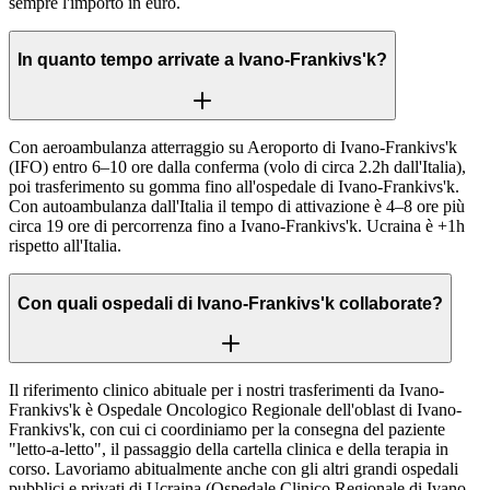
sempre l'importo in euro.
In quanto tempo arrivate a Ivano-Frankivs'k?
Con aeroambulanza atterraggio su Aeroporto di Ivano-Frankivs'k
(IFO) entro 6–10 ore dalla conferma (volo di circa 2.2h dall'Italia),
poi trasferimento su gomma fino all'ospedale di Ivano-Frankivs'k.
Con autoambulanza dall'Italia il tempo di attivazione è 4–8 ore più
circa 19 ore di percorrenza fino a Ivano-Frankivs'k. Ucraina è +1h
rispetto all'Italia.
Con quali ospedali di Ivano-Frankivs'k collaborate?
Il riferimento clinico abituale per i nostri trasferimenti da Ivano-
Frankivs'k è Ospedale Oncologico Regionale dell'oblast di Ivano-
Frankivs'k, con cui ci coordiniamo per la consegna del paziente
"letto-a-letto", il passaggio della cartella clinica e della terapia in
corso. Lavoriamo abitualmente anche con gli altri grandi ospedali
pubblici e privati di Ucraina (Ospedale Clinico Regionale di Ivano-