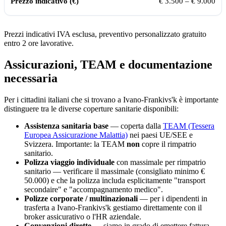
€ 3.500 – € 9.000
Prezzi indicativi IVA esclusa, preventivo personalizzato gratuito
entro 2 ore lavorative.
Assicurazioni, TEAM e documentazione
necessaria
Per i cittadini italiani che si trovano a
Ivano-Frankivs'k
è importante
distinguere tra le diverse coperture sanitarie disponibili:
Assistenza sanitaria base
— coperta dalla
TEAM (Tessera
Europea Assicurazione Malattia)
nei paesi UE/SEE e
Svizzera. Importante: la TEAM
non
copre il rimpatrio
sanitario.
Polizza viaggio individuale
con massimale per rimpatrio
sanitario — verificare il massimale (consigliato minimo €
50.000) e che la polizza includa esplicitamente "transport
secondaire" e "accompagnamento medico".
Polizze corporate / multinazionali
— per i dipendenti in
trasferta a
Ivano-Frankivs'k
gestiamo direttamente con il
broker assicurativo o l'HR aziendale.
Convenzioni dirette
— siamo in grado di emettere fattura