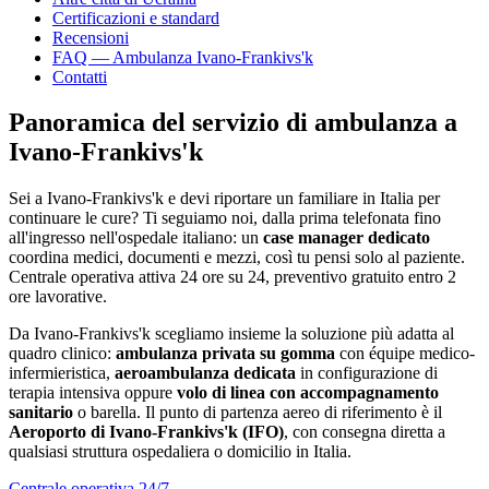
Certificazioni e standard
Recensioni
FAQ — Ambulanza
Ivano-Frankivs'k
Contatti
Panoramica del servizio di ambulanza a
Ivano-Frankivs'k
Sei a
Ivano-Frankivs'k
e devi riportare un familiare in Italia per
continuare le cure? Ti seguiamo noi, dalla prima telefonata fino
all'ingresso nell'ospedale italiano: un
case manager dedicato
coordina medici, documenti e mezzi, così tu pensi solo al paziente.
Centrale operativa attiva 24 ore su 24, preventivo gratuito entro 2
ore lavorative.
Da
Ivano-Frankivs'k
scegliamo insieme la soluzione più adatta al
quadro clinico:
ambulanza privata su gomma
con équipe medico-
infermieristica,
aeroambulanza dedicata
in configurazione di
terapia intensiva oppure
volo di linea con accompagnamento
sanitario
o barella. Il punto di partenza aereo di riferimento è il
Aeroporto di Ivano-Frankivs'k (IFO)
, con consegna diretta a
qualsiasi struttura ospedaliera o domicilio in Italia.
Centrale operativa 24/7