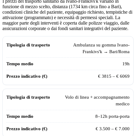
I prezzi del trasporto sanitario da
Ivano-Frankivs'k
variano in
funzione di mezzo scelto, distanza (
1734
km circa fino a Bari),
condizioni cliniche del paziente, equipaggio richiesto, tempistiche di
attivazione (programmato) e necessità di permessi speciali. La
maggior parte degli interventi è coperta dalle polizze viaggio, dalle
assicurazioni corporate o dai fondi sanitari integrativi del paziente.
Tempi, distanze e prezzi indicativi per il trasporto sanitario da
Ivano-Fr
Tipologia di trasporto
Tempo medio
Prezzo indicativo (€)
Ambulanza su gomma
Ivano-
Frankivs'k
→ Bari/Roma
19
h
€
3815
– €
6069
Volo di linea + accompagnamento
medico
8–12h porta-porta
€ 3.500 – € 7.000