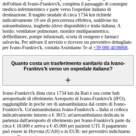
dell'oblast di Ivano-Frankivs'k, completa il passaggio di consegne
medico-infermieristico e parte verso l'ospedale italiano di
destinazione. Il tragitto stradale di circa 1734 km richiede
indicativamente 19 ore di percorrenza effettiva, suddivise tra
autoambulanza, traghetto (dove disponibile) e tratta italiana. A
bordo: ventilatore polmonare, monitor multiparametrico,
defibrillatore, pompe infusionali, scorta di ossigeno e farmaci
salvavita. Per attivare il servizio o ricevere un preventivo dettagliato
per Ivano-Frankivs'k, contatta Assistiamo Te al
+39 080 4038868
.
Quanto costa un trasferimento sanitario da Ivano-
Frankivs'k verso un ospedale italiano?
Ivano-Frankivs'k dista circa 1734 km da Bari e usa come hub
aeroportuale di riferimento Aeroporto di Ivano-Frankivs'k (IFO),
raggiungibile in poche ore di autoambulanza dal centro di Ivano-
Frankivs'k. Un'autoambulanza Ivano-Frankivs'k→Italia si colloca
indicativamente intorno a € 3815; un'aeroambulanza dedicata in
partenza dall'aeroporto di riferimento per Ivano-Frankivs'k parte da
circa € 18.000 e arriva a € 45.000 per pazienti UTI. Il pagamento
può essere in Hryvnia (UAH) o in EUR: nei preventivi indichiamo