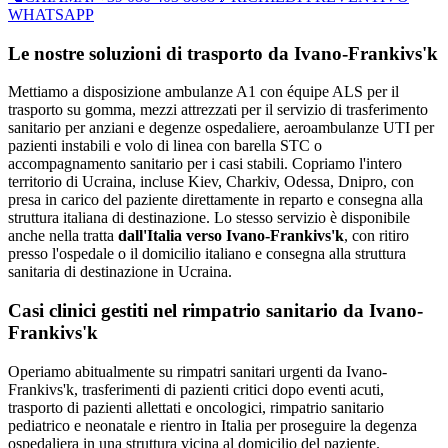
WHATSAPP
Le nostre soluzioni di trasporto da
Ivano-Frankivs'k
Mettiamo a disposizione ambulanze A1 con équipe ALS per il
trasporto su gomma, mezzi attrezzati per il servizio di trasferimento
sanitario per anziani e degenze ospedaliere, aeroambulanze UTI per
pazienti instabili e volo di linea con barella STC o
accompagnamento sanitario per i casi stabili.
Copriamo l'intero
territorio di
Ucraina
, incluse Kiev, Charkiv, Odessa, Dnipro
, con
presa in carico del paziente direttamente in reparto e consegna alla
struttura italiana di destinazione. Lo stesso servizio è disponibile
anche nella tratta
dall'Italia verso
Ivano-Frankivs'k
, con ritiro
presso l'ospedale o il domicilio italiano e consegna alla struttura
sanitaria di destinazione in
Ucraina
.
Casi clinici gestiti nel rimpatrio sanitario da
Ivano-
Frankivs'k
Operiamo abitualmente su rimpatri sanitari urgenti da Ivano-
Frankivs'k, trasferimenti di pazienti critici dopo eventi acuti,
trasporto di pazienti allettati e oncologici, rimpatrio sanitario
pediatrico e neonatale e rientro in Italia per proseguire la degenza
ospedaliera in una struttura vicina al domicilio del paziente.