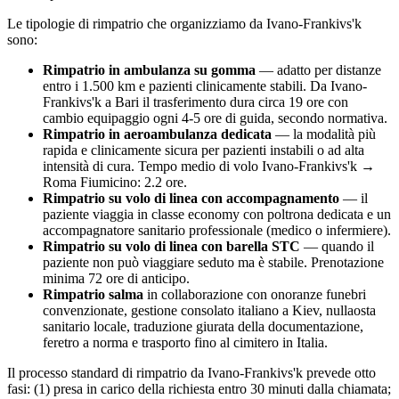
Le tipologie di rimpatrio che organizziamo da
Ivano-Frankivs'k
sono:
Rimpatrio in ambulanza su gomma
— adatto per distanze
entro i 1.500 km e pazienti clinicamente stabili. Da
Ivano-
Frankivs'k
a Bari il trasferimento dura circa
19
ore con
cambio equipaggio ogni 4-5 ore di guida, secondo normativa.
Rimpatrio in aeroambulanza dedicata
— la modalità più
rapida e clinicamente sicura per pazienti instabili o ad alta
intensità di cura. Tempo medio di volo
Ivano-Frankivs'k
→
Roma Fiumicino:
2.2
ore.
Rimpatrio su volo di linea con accompagnamento
— il
paziente viaggia in classe economy con poltrona dedicata e un
accompagnatore sanitario professionale (medico o infermiere).
Rimpatrio su volo di linea con barella STC
— quando il
paziente non può viaggiare seduto ma è stabile. Prenotazione
minima 72 ore di anticipo.
Rimpatrio salma
in collaborazione con onoranze funebri
convenzionate, gestione consolato italiano a
Kiev
, nullaosta
sanitario locale, traduzione giurata della documentazione,
feretro a norma e trasporto fino al cimitero in Italia.
Il processo standard di rimpatrio da
Ivano-Frankivs'k
prevede otto
fasi: (1) presa in carico della richiesta entro 30 minuti dalla chiamata;