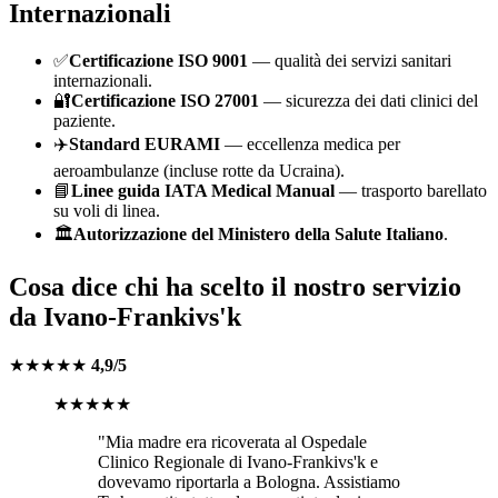
Internazionali
✅
Certificazione ISO 9001
— qualità dei servizi sanitari
internazionali.
🔐
Certificazione ISO 27001
— sicurezza dei dati clinici del
paziente.
✈️
Standard EURAMI
— eccellenza medica per
aeroambulanze (incluse rotte da
Ucraina
).
📘
Linee guida IATA Medical Manual
— trasporto barellato
su voli di linea.
🏛️
Autorizzazione del Ministero della Salute Italiano
.
Cosa dice chi ha scelto il nostro servizio
da
Ivano-Frankivs'k
★★★★★
4,9/5
★★★★★
"Mia madre era ricoverata al
Ospedale
Clinico Regionale di Ivano-Frankivs'k
e
dovevamo riportarla a
Bologna
. Assistiamo