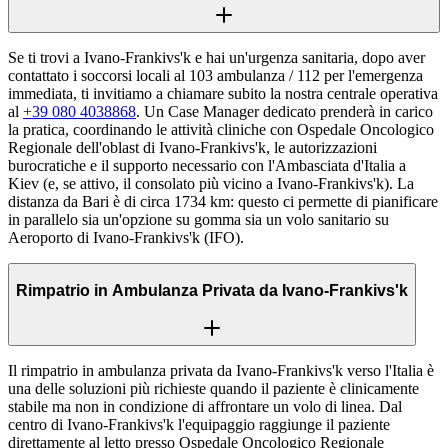
Se ti trovi a Ivano-Frankivs'k e hai un'urgenza sanitaria, dopo aver
contattato i soccorsi locali al 103 ambulanza / 112 per l'emergenza
immediata, ti invitiamo a chiamare subito la nostra centrale operativa
al
+39 080 4038868
. Un Case Manager dedicato prenderà in carico
la pratica, coordinando le attività cliniche con Ospedale Oncologico
Regionale dell'oblast di Ivano-Frankivs'k, le autorizzazioni
burocratiche e il supporto necessario con l'Ambasciata d'Italia a
Kiev (e, se attivo, il consolato più vicino a Ivano-Frankivs'k). La
distanza da Bari è di circa 1734 km: questo ci permette di pianificare
in parallelo sia un'opzione su gomma sia un volo sanitario su
Aeroporto di Ivano-Frankivs'k (IFO).
Rimpatrio in Ambulanza Privata da Ivano-Frankivs'k
Il rimpatrio in ambulanza privata da Ivano-Frankivs'k verso l'Italia è
una delle soluzioni più richieste quando il paziente è clinicamente
stabile ma non in condizione di affrontare un volo di linea. Dal
centro di Ivano-Frankivs'k l'equipaggio raggiunge il paziente
direttamente al letto presso Ospedale Oncologico Regionale