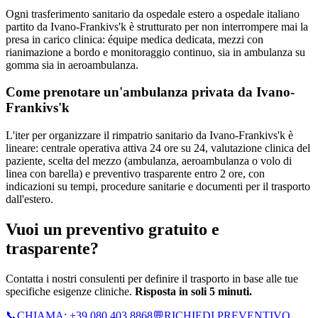
Ogni trasferimento sanitario da ospedale estero a ospedale italiano
partito da Ivano-Frankivs'k è strutturato per non interrompere mai la
presa in carico clinica: équipe medica dedicata, mezzi con
rianimazione a bordo e monitoraggio continuo, sia in ambulanza su
gomma sia in aeroambulanza.
Come prenotare un'ambulanza privata da
Ivano-
Frankivs'k
L'iter per organizzare il rimpatrio sanitario da Ivano-Frankivs'k è
lineare: centrale operativa attiva 24 ore su 24, valutazione clinica del
paziente, scelta del mezzo (ambulanza, aeroambulanza o volo di
linea con barella) e preventivo trasparente entro 2 ore, con
indicazioni su tempi, procedure sanitarie e documenti per il trasporto
dall'estero.
Vuoi un preventivo gratuito e
trasparente?
Contatta i nostri consulenti per definire il trasporto in base alle tue
specifiche esigenze cliniche.
Risposta in soli 5 minuti.
📞
CHIAMA:
+39 080 403 8868
💬
RICHIEDI PREVENTIVO