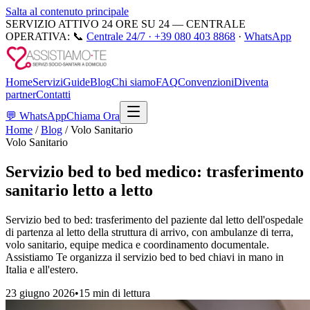
Salta al contenuto principale
SERVIZIO ATTIVO 24 ORE SU 24 — CENTRALE
OPERATIVA:
📞
Centrale 24/7 ·
+39 080 403 8868
·
WhatsApp
Home
Servizi
Guide
Blog
Chi siamo
FAQ
Convenzioni
Diventa
partner
Contatti
💬
WhatsApp
Chiama Ora
Home
/
Blog
/
Volo Sanitario
Volo Sanitario
Servizio bed to bed medico: trasferimento
sanitario letto a letto
Servizio bed to bed: trasferimento del paziente dal letto dell'ospedale
di partenza al letto della struttura di arrivo, con ambulanze di terra,
volo sanitario, equipe medica e coordinamento documentale.
Assistiamo Te organizza il servizio bed to bed chiavi in mano in
Italia e all'estero.
23 giugno 2026
•
15 min
di lettura