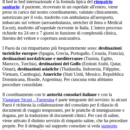
Il bed to bed internazionale è la formula tipica del
rimpatrio
sanitario
: il paziente, ricoverato in un ospedale all'estero, viene
preso in carico dal nostro coordinamento, valutato clinicamente,
autorizzato per il volo, trasferito con ambulanza all'aeroporto,
imbarcato sul vettore (aeroambulanza, stretcher di linea o Medical
Escort), trasferito all'ospedale ricevente in Italia. L'intero processo
richiede tra 24 ore e 7 giorni in funzione di complessità clinica,
finestra del vettore e copertura assicurativa.
I Paesi da cui rimpatriamo più frequentemente sono:
destinazioni
turistiche europee
(Spagna, Grecia, Portogallo, Croazia, Francia),
destinazioni nordafricane e mediterranee
(Tunisia, Egitto,
Marocco, Turchia),
destinazioni del Golfo
(Emirati Arabi, Qatar,
Oman),
destinazioni asiatiche
(Thailandia, Indonesia, Filippine,
Vietnam, Cambogia),
Americhe
(Stati Uniti, Messico, Repubblica
Dominicana, Brasile, Argentina). Per ciascuna rotta abbiamo
procedure consolidate.
Il coordinamento con le
autorità consolari italiane
e con la
Viaggiare Sicuri – Farnesina
è parte integrante del servizio: in alcuni
Paesi è richiesta la collaborazione del consolato per il rilascio di
documenti di viaggio temporanei, per le pratiche di immigrazione e
dogana, per la traduzione di documenti clinici. Per casi di salme,
viene attivato il distinto servizio di rimpatrio salme, che ha procedure
proprie. Per il dettaglio sul supporto consolare si veda
supporto