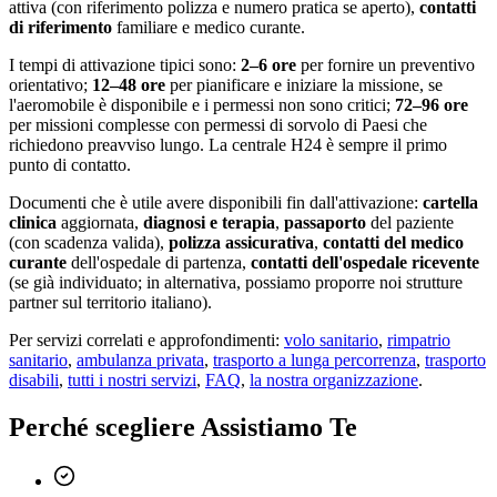
attiva (con riferimento polizza e numero pratica se aperto),
contatti
di riferimento
familiare e medico curante.
I tempi di attivazione tipici sono:
2–6 ore
per fornire un preventivo
orientativo;
12–48 ore
per pianificare e iniziare la missione, se
l'aeromobile è disponibile e i permessi non sono critici;
72–96 ore
per missioni complesse con permessi di sorvolo di Paesi che
richiedono preavviso lungo. La centrale H24 è sempre il primo
punto di contatto.
Documenti che è utile avere disponibili fin dall'attivazione:
cartella
clinica
aggiornata,
diagnosi e terapia
,
passaporto
del paziente
(con scadenza valida),
polizza assicurativa
,
contatti del medico
curante
dell'ospedale di partenza,
contatti dell'ospedale ricevente
(se già individuato; in alternativa, possiamo proporre noi strutture
partner sul territorio italiano).
Per servizi correlati e approfondimenti:
volo sanitario
,
rimpatrio
sanitario
,
ambulanza privata
,
trasporto a lunga percorrenza
,
trasporto
disabili
,
tutti i nostri servizi
,
FAQ
,
la nostra organizzazione
.
Perché scegliere Assistiamo Te