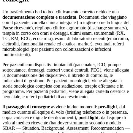
Un trasferimento bed to bed clinicamente corretto richiede una
documentazione completa e tracciata
. Documenti che viaggiano
con il paziente: cartella clinica integrale (in inglese o nella lingua del
Paese ricevente), riepilogo clinico aggiornato (discharge summary),
terapia in corso con orari e dosaggi, ultimi esami strumentali (RX,
TC, RM, ECG, ecocardio), esami di laboratorio recenti (emocromo,
elettroliti, funzionalità renale ed epatica, marker), eventuali referti
microbiologici (per pazienti con colonizzazioni o infezioni
multiresistenti).
Per pazienti con dispositivi impiantati (pacemaker, ICD, pompe
sottocutanee, drenaggi, cateteri venosi centrali, PEG), viene allegata
la documentazione del dispositivo, il libretto di controllo, le
indicazioni di gestione. Per pazienti oncologici, viene allegata la
storia oncologica completa con stadiazione, terapie effettuate e in
programma. Per pazienti pediatrici, viene allegata cartella ostetrica e
neonatale, e referti pediatrici di accrescimento.
Il
passaggio di consegne
avviene in due momenti:
pre-flight
, dal
medico curante all'equipe di volo (briefing telefonico o in presenza,
copia cartacea e digitale dei documenti);
post-flight
, dall'equipe di
volo al medico ricevente (handover strutturato secondo modello
SBAR — Situation, Background, Assessment, Recommendation —