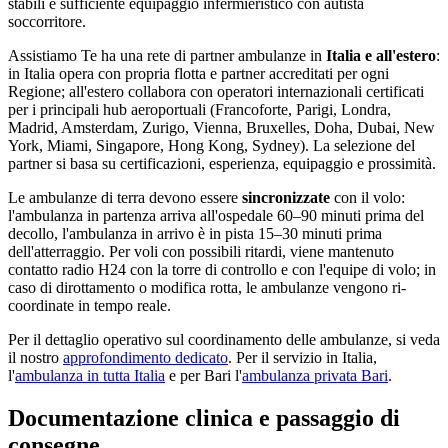
stabili è sufficiente equipaggio infermieristico con autista
soccorritore.
Assistiamo Te ha una rete di partner ambulanze in
Italia e all'estero
:
in Italia opera con propria flotta e partner accreditati per ogni
Regione; all'estero collabora con operatori internazionali certificati
per i principali hub aeroportuali (Francoforte, Parigi, Londra,
Madrid, Amsterdam, Zurigo, Vienna, Bruxelles, Doha, Dubai, New
York, Miami, Singapore, Hong Kong, Sydney). La selezione del
partner si basa su certificazioni, esperienza, equipaggio e prossimità.
Le ambulanze di terra devono essere
sincronizzate
con il volo:
l'ambulanza in partenza arriva all'ospedale 60–90 minuti prima del
decollo, l'ambulanza in arrivo è in pista 15–30 minuti prima
dell'atterraggio. Per voli con possibili ritardi, viene mantenuto
contatto radio H24 con la torre di controllo e con l'equipe di volo; in
caso di dirottamento o modifica rotta, le ambulanze vengono ri-
coordinate in tempo reale.
Per il dettaglio operativo sul coordinamento delle ambulanze, si veda
il nostro
approfondimento dedicato
. Per il servizio in Italia,
l'
ambulanza in tutta Italia
e per Bari l'
ambulanza privata Bari
.
Documentazione clinica e passaggio di
consegne