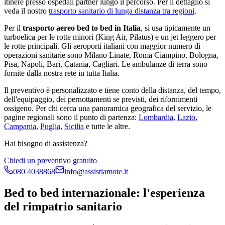
itinere presso ospedali partner lungo il percorso. Per il dettaglio si
veda il nostro
trasporto sanitario di lunga distanza tra regioni
.
Per il
trasporto aereo bed to bed in Italia
, si usa tipicamente un
turboelica per le rotte minori (King Air, Pilatus) e un jet leggero per
le rotte principali. Gli aeroporti italiani con maggior numero di
operazioni sanitarie sono Milano Linate, Roma Ciampino, Bologna,
Pisa, Napoli, Bari, Catania, Cagliari. Le ambulanze di terra sono
fornite dalla nostra rete in tutta Italia.
Il preventivo è personalizzato e tiene conto della distanza, del tempo,
dell'equipaggio, dei pernottamenti se previsti, dei rifornimenti
ossigeno. Per chi cerca una panoramica geografica del servizio, le
pagine regionali sono il punto di partenza:
Lombardia
,
Lazio
,
Campania
,
Puglia
,
Sicilia
e tutte le altre.
Hai bisogno di assistenza?
Chiedi un preventivo gratuito
080 4038868
info@assistiamote.it
Bed to bed internazionale: l'esperienza
del rimpatrio sanitario