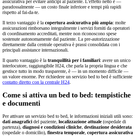
assicurativa per evitare anticipi al paziente. L'effetto netto è —
paradossalmente — un costo finale inferiore e tempi più rapidi
rispetto al fai-da-te.
Il terzo vantaggio è la
copertura assicurativa più ampia
: molte
assicurazioni rimborsano integralmente i servizi forniti da operatori
di coordinamento accreditati, mentre non riconoscono spese
sostenute autonomamente dal paziente. La pre-autorizzazione
direttamente dalla centrale operativa è prassi consolidata con i
principali assistance internazionali.
Il quarto vantaggio è la
tranquillità per i familiari
: avere un unico
interlocutore, raggiungibile H24, che parla la propria lingua e che
gestisce tutto in modo trasparente, è — in un momento difficile —
un valore enorme. Per richiedere un servizio bed to bed è sufficiente
contatto diretto con la centrale H24
.
Come si attiva un bed to bed: tempistiche
e documenti
Per attivare un servizio bed to bed, le informazioni iniziali utili sono:
dati anagrafici
del paziente,
localizzazione attuale
(ospedale di
partenza),
diagnosi e condizioni cliniche
,
destinazione desiderata
(ospedale o domicilio),
finestra temporale
,
copertura assicurativa