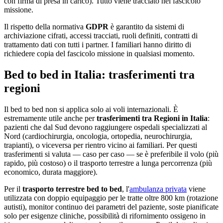
con firma di presa in carico). Tutto viene tracciato nel fascicolo
missione.
Il rispetto della normativa
GDPR
è garantito da sistemi di
archiviazione cifrati, accessi tracciati, ruoli definiti, contratti di
trattamento dati con tutti i partner. I familiari hanno diritto di
richiedere copia del fascicolo missione in qualsiasi momento.
Bed to bed in Italia: trasferimenti tra
regioni
Il bed to bed non si applica solo ai voli internazionali. È
estremamente utile anche per
trasferimenti tra Regioni in Italia
:
pazienti che dal Sud devono raggiungere ospedali specializzati al
Nord (cardiochirurgia, oncologia, ortopedia, neurochirurgia,
trapianti), o viceversa per rientro vicino ai familiari. Per questi
trasferimenti si valuta — caso per caso — se è preferibile il volo (più
rapido, più costoso) o il trasporto terrestre a lunga percorrenza (più
economico, durata maggiore).
Per il
trasporto terrestre bed to bed
, l'
ambulanza privata
viene
utilizzata con doppio equipaggio per le tratte oltre 800 km (rotazione
autisti), monitor continuo dei parametri del paziente, soste pianificate
solo per esigenze cliniche, possibilità di rifornimento ossigeno in