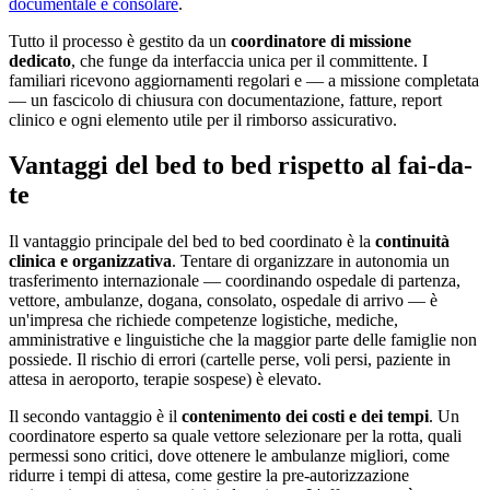
documentale e consolare
.
Tutto il processo è gestito da un
coordinatore di missione
dedicato
, che funge da interfaccia unica per il committente. I
familiari ricevono aggiornamenti regolari e — a missione completata
— un fascicolo di chiusura con documentazione, fatture, report
clinico e ogni elemento utile per il rimborso assicurativo.
Vantaggi del bed to bed rispetto al fai-da-
te
Il vantaggio principale del bed to bed coordinato è la
continuità
clinica e organizzativa
. Tentare di organizzare in autonomia un
trasferimento internazionale — coordinando ospedale di partenza,
vettore, ambulanze, dogana, consolato, ospedale di arrivo — è
un'impresa che richiede competenze logistiche, mediche,
amministrative e linguistiche che la maggior parte delle famiglie non
possiede. Il rischio di errori (cartelle perse, voli persi, paziente in
attesa in aeroporto, terapie sospese) è elevato.
Il secondo vantaggio è il
contenimento dei costi e dei tempi
. Un
coordinatore esperto sa quale vettore selezionare per la rotta, quali
permessi sono critici, dove ottenere le ambulanze migliori, come
ridurre i tempi di attesa, come gestire la pre-autorizzazione