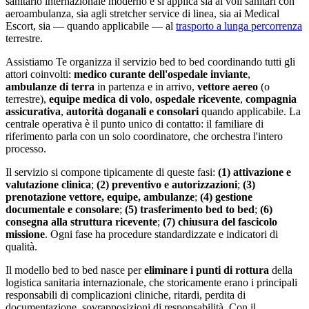
sanitario internazionale moderno e si applica sia ai voli sanitari con
aeroambulanza, sia agli stretcher service di linea, sia ai Medical
Escort, sia — quando applicabile — al
trasporto a lunga percorrenza
terrestre.
Assistiamo Te organizza il servizio bed to bed coordinando tutti gli
attori coinvolti:
medico curante dell'ospedale inviante
,
ambulanze di terra
in partenza e in arrivo,
vettore aereo
(o
terrestre),
equipe medica di volo
,
ospedale ricevente
,
compagnia
assicurativa
,
autorità doganali e consolari
quando applicabile. La
centrale operativa è il punto unico di contatto: il familiare di
riferimento parla con un solo coordinatore, che orchestra l'intero
processo.
Il servizio si compone tipicamente di queste fasi:
(1) attivazione e
valutazione clinica
;
(2) preventivo e autorizzazioni
;
(3)
prenotazione vettore, equipe, ambulanze
;
(4) gestione
documentale e consolare
;
(5) trasferimento bed to bed
;
(6)
consegna alla struttura ricevente
;
(7) chiusura del fascicolo
missione
. Ogni fase ha procedure standardizzate e indicatori di
qualità.
Il modello bed to bed nasce per
eliminare i punti di rottura
della
logistica sanitaria internazionale, che storicamente erano i principali
responsabili di complicazioni cliniche, ritardi, perdita di
documentazione, sovrapposizioni di responsabilità. Con il