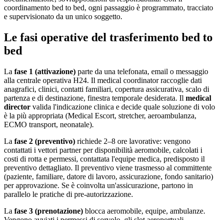
coordinamento bed to bed, ogni passaggio è programmato, tracciato
e supervisionato da un unico soggetto.
Le fasi operative del trasferimento bed to
bed
La
fase 1 (attivazione)
parte da una telefonata, email o messaggio
alla centrale operativa H24. Il medical coordinator raccoglie dati
anagrafici, clinici, contatti familiari, copertura assicurativa, scalo di
partenza e di destinazione, finestra temporale desiderata. Il
medical
director
valida l'indicazione clinica e decide quale soluzione di volo
è la più appropriata (Medical Escort, stretcher, aeroambulanza,
ECMO transport, neonatale).
La
fase 2 (preventivo)
richiede 2–8 ore lavorative: vengono
contattati i vettori partner per disponibilità aeromobile, calcolati i
costi di rotta e permessi, contattata l'equipe medica, predisposto il
preventivo dettagliato. Il preventivo viene trasmesso al committente
(paziente, familiare, datore di lavoro, assicurazione, fondo sanitario)
per approvazione. Se è coinvolta un'assicurazione, partono in
parallelo le pratiche di pre-autorizzazione.
La
fase 3 (prenotazione)
blocca aeromobile, equipe, ambulanze.
Vengono avviati i permessi di sorvolo, gli slot aeroportuali,