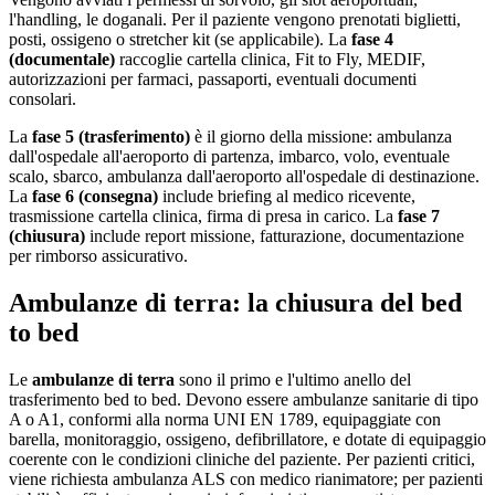
l'handling, le doganali. Per il paziente vengono prenotati biglietti,
posti, ossigeno o stretcher kit (se applicabile). La
fase 4
(documentale)
raccoglie cartella clinica, Fit to Fly, MEDIF,
autorizzazioni per farmaci, passaporti, eventuali documenti
consolari.
La
fase 5 (trasferimento)
è il giorno della missione: ambulanza
dall'ospedale all'aeroporto di partenza, imbarco, volo, eventuale
scalo, sbarco, ambulanza dall'aeroporto all'ospedale di destinazione.
La
fase 6 (consegna)
include briefing al medico ricevente,
trasmissione cartella clinica, firma di presa in carico. La
fase 7
(chiusura)
include report missione, fatturazione, documentazione
per rimborso assicurativo.
Ambulanze di terra: la chiusura del bed
to bed
Le
ambulanze di terra
sono il primo e l'ultimo anello del
trasferimento bed to bed. Devono essere ambulanze sanitarie di tipo
A o A1, conformi alla norma UNI EN 1789, equipaggiate con
barella, monitoraggio, ossigeno, defibrillatore, e dotate di equipaggio
coerente con le condizioni cliniche del paziente. Per pazienti critici,
viene richiesta ambulanza ALS con medico rianimatore; per pazienti