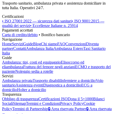
Trasporto sanitario, ambulanza privata e assistenza domiciliare in
tutta Italia. Operativi 24/7.
Certificazioni
• ISO 27001:2022 — sicurezza dati sanitari
• ISO 9001:2015 —
qualità dei servizi
• Eccellenze Italiane n. 25914
Pagamenti accettati
Carta di credito/debito
• Bonifico bancario
Navigazione
Home
Servizi
Guide
Blog
Chi siamo
FAQ
Convenzioni
Diventa
partner
Contatti
Ambulanza Italia
Ambulanza Estero
Taxi Sanitario
Italia
Guide
Ambulanza: tipi, costi ed equipaggio
Elisoccorso ed
eliambulanza
Frattura del femore negli anziani
ECMO e trasporto del
paziente
Noleggio sedia a rotelle
Servizi
Ambulanza privata
Trasporto disabili
Infermiere a domicilio
Volo
sanitario
Assistenza eventi
Diagnostica a domicilio
ECG a
domicilio
Holter a domicilio
Trasparenza
Obbligo di trasparenza
Certificazioni ISO
Dona il 5×1000
Bilanci
Sociali
Sitemap
Termini e Condizioni
Privacy Policy
Cookie
Policy
Termini di Partnership
🔒 Area riservata Partner
🔒 Area riservata