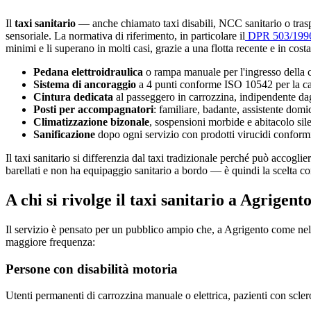
Il
taxi sanitario
— anche chiamato taxi disabili, NCC sanitario o tra
sensoriale. La normativa di riferimento, in particolare il
DPR 503/199
minimi e li superano in molti casi, grazie a una flotta recente e in c
Pedana elettroidraulica
o rampa manuale per l'ingresso della c
Sistema di ancoraggio
a 4 punti conforme ISO 10542 per la car
Cintura dedicata
al passeggero in carrozzina, indipendente dag
Posti per accompagnatori
: familiare, badante, assistente domi
Climatizzazione bizonale
, sospensioni morbide e abitacolo sil
Sanificazione
dopo ogni servizio con prodotti virucidi confor
Il taxi sanitario si differenzia dal taxi tradizionale perché può accoglie
barellati e non ha equipaggio sanitario a bordo — è quindi la scelta cor
A chi si rivolge il taxi sanitario a
Agrigent
Il servizio è pensato per un pubblico ampio che, a
Agrigento
come nel 
maggiore frequenza:
Persone con disabilità motoria
Utenti permanenti di carrozzina manuale o elettrica, pazienti con scleros