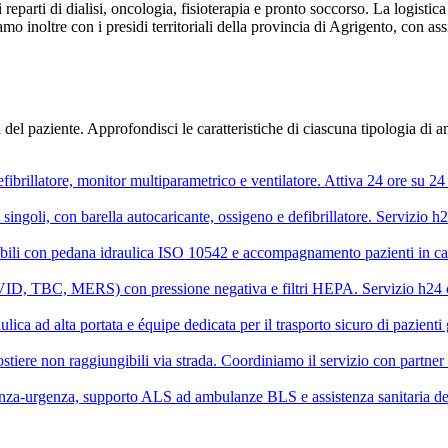
reparti di dialisi, oncologia, fisioterapia e pronto soccorso. La logistica 
 inoltre con i presidi territoriali della provincia di
Agrigento
, con as
.
 del paziente. Approfondisci le caratteristiche di ciascuna tipologia di
rillatore, monitor multiparametrico e ventilatore. Attiva 24 ore su 24 s
ngoli, con barella autocaricante, ossigeno e defibrillatore. Servizio h24 
sabili con pedana idraulica ISO 10542 e accompagnamento pazienti in ca
OVID, TBC, MERS) con pressione negativa e filtri HEPA. Servizio h24 c
ica ad alta portata e équipe dedicata per il trasporto sicuro di pazienti 
stiere non raggiungibili via strada. Coordiniamo il servizio con partner 
za-urgenza, supporto ALS ad ambulanze BLS e assistenza sanitaria ded