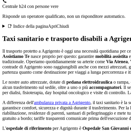
📞
Centrale h24 con persone vere
Risponde un operatore qualificato, non un risponditore automatico.
📑 Indice della pagina
Apri
Chiudi
Taxi sanitario e trasporto disabili a
Agrige
Il trasporto protetto a Agrigento è oggi una necessità quotidiana per ce
Assistiamo Te
nasce proprio per questo: garantire
mobilità assistita
tradizionale. Operiamo quotidianamente su arterie come
Via Atenea
,
contrade di Agrigento sono raggiungibili anche con mezzi attrezzati, gr
partenza quanto come destinazione per viaggi a lunga percorrenza e it
Le nostre auto attrezzate, dotate di
pedana elettroidraulica
o rampa, 
alcun trasferimento sul sedile, oltre a uno o più
accompagnatori
. Il s
per dialisi, fisioterapia, day hospital oncologico e visite di controllo.
A differenza dell'
ambulanza privata a
Agrigento
, il taxi sanitario è l
garantisce comfort, sicurezza e dignità durante il trasferimento. Per 
riabilitazione, residenze di parenti, santuari di pellegrinaggio e mete tur
gratuito a bordo; tariffe trasparenti comunicate prima dell'esecuzione d
L'
ospedale di riferimento
per
Agrigento
è
Ospedale San Giovanni d