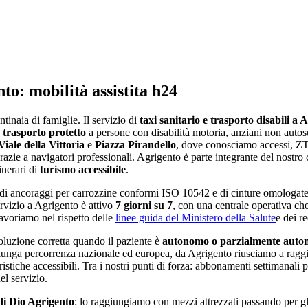
nto
: mobilità assistita h24
ntinaia di famiglie
. Il servizio di
taxi sanitario e trasporto disabili a
A
e
trasporto protetto
a persone con disabilità motoria, anziani non autosuf
Viale della Vittoria
e
Piazza Pirandello
, dove conosciamo accessi, ZTL
azie a navigatori professionali
.
Agrigento
è parte integrante del nostro 
inerari di
turismo accessibile
.
di ancoraggi per carrozzine conformi ISO 10542 e di cinture omologate
ervizio a
Agrigento
è attivo
7 giorni su 7
, con una centrale operativa c
 Lavoriamo nel rispetto delle
linee guida del Ministero della Salute
e dei re
a soluzione corretta quando il paziente è
autonomo o parzialmente aut
la lunga percorrenza nazionale ed europea, da
Agrigento
riusciamo a ragg
istiche accessibili. Tra i nostri punti di forza:
abbonamenti settimanali pe
el servizio
.
i Dio Agrigento
: lo raggiungiamo con mezzi attrezzati passando per gli 