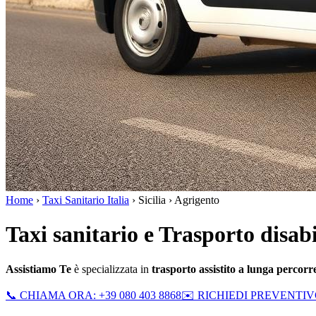
Home
›
Taxi Sanitario Italia
›
Sicilia
›
Agrigento
Taxi sanitario e Trasporto disab
Assistiamo Te
è specializzata in
trasporto assistito a lunga percor
📞 CHIAMA ORA: +39 080 403 8868
✉️ RICHIEDI PREVENTI