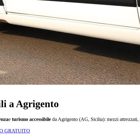
ili a Agrigento
renza
e
turismo accessibile
da
Agrigento
(
AG
,
Sicilia
): mezzi attrezzati,
VO GRATUITO