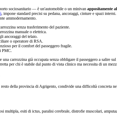
sporto sociosanitario — è un'automobile o un minivan
appositamente all
6
, impone standard precisi su pedana, ancoraggi, cinture e spazi interni
ostante ammodernamento.
arrozzina senza trasferimento del paziente.
rozzina manuale o elettrica.
li ancoraggi del telaio.
ciliare o operatore di RSA.
enzioso per il comfort del passeggero fragile.
mi PMC.
re una carrozzina già occupata senza obbligare il passeggero a salire sul s
retta per chi è stabile dal punto di vista clinico ma necessita di un mezz
o
resto della provincia di
Agrigento
, condivide una difficoltà concreta nel
i multipla, esiti di ictus, paralisi cerebrale, distrofie muscolari, amputa