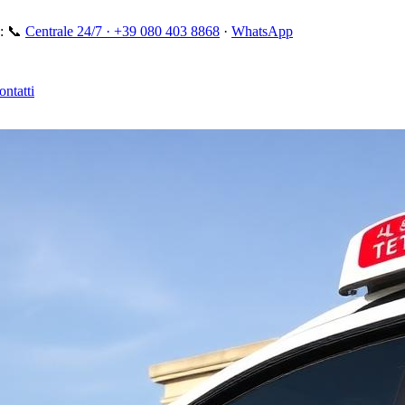
:
📞
Centrale 24/7 ·
+39 080 403 8868
·
WhatsApp
ontatti