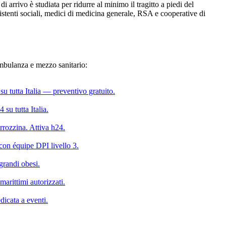
di arrivo è studiata per ridurre al minimo il tragitto a piedi del
sistenti sociali, medici di medicina generale, RSA e cooperative di
 ambulanza e mezzo sanitario:
u tutta Italia — preventivo gratuito.
su tutta Italia.
rrozzina. Attiva h24.
on équipe DPI livello 3.
grandi obesi.
marittimi autorizzati.
icata a eventi.