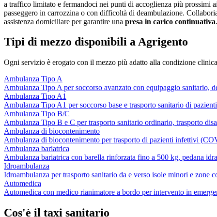
a traffico limitato e fermandoci nei punti di accoglienza più prossimi ai 
passeggero in carrozzina o con difficoltà di deambulazione. Collaboriamo
assistenza domiciliare per garantire una
presa in carico continuativa
Tipi di mezzo disponibili a Agrigento
Ogni servizio è erogato con il mezzo più adatto alla condizione clinica
Ambulanza Tipo A
Ambulanza Tipo A per soccorso avanzato con equipaggio sanitario, defib
Ambulanza Tipo A1
Ambulanza Tipo A1 per soccorso base e trasporto sanitario di pazienti si
Ambulanza Tipo B/C
Ambulanza Tipo B e C per trasporto sanitario ordinario, trasporto di
Ambulanza di biocontenimento
Ambulanza di biocontenimento per trasporto di pazienti infettivi (C
Ambulanza bariatrica
Ambulanza bariatrica con barella rinforzata fino a 500 kg, pedana idraul
Idroambulanza
Idroambulanza per trasporto sanitario da e verso isole minori e zone co
Automedica
Automedica con medico rianimatore a bordo per intervento in emergen
Cos'è il taxi sanitario