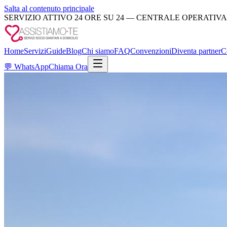
Salta al contenuto principale
SERVIZIO ATTIVO 24 ORE SU 24 — CENTRALE OPERATIVA
Home
Servizi
Guide
Blog
Chi siamo
FAQ
Convenzioni
Diventa partner
C
💬
WhatsApp
Chiama Ora