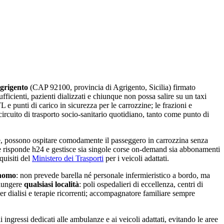
grigento
(CAP
92100
, provincia di
Agrigento
,
Sicilia
) firmato
ficienti, pazienti dializzati e chiunque non possa salire su un taxi
 e punti di carico in sicurezza per le carrozzine;
le frazioni e
circuito di trasporto socio-sanitario quotidiano
, tanto come punto di
, possono ospitare comodamente il passeggero in carrozzina senza
he risponde h24 e gestisce sia singole corse on-demand sia abbonamenti
quisiti del
Ministero dei Trasporti
per i veicoli adattati.
onomo
: non prevede barella né personale infermieristico a bordo, ma
iungere
qualsiasi località
: poli ospedalieri di eccellenza, centri di
r dialisi e terapie ricorrenti; accompagnatore familiare sempre
ingressi dedicati alle ambulanze e ai veicoli adattati, evitando le aree