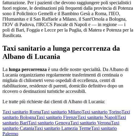
fatturazione. Per i pazienti che devono raggiungere poli specialistici
fuori regione, le destinazioni più frequenti dalla provincia di
Potenza
sono il Policlinico Gemelli e il Bambino Gesù a Roma, l'IEO,
l'Humanitas e il San Raffaele a Milano, il Sant'Orsola a Bologna,
l'IOV di Padova, l'IRCCS Pascale di Napoli e — in regione — i
poli di Bari, Foggia e Lecce per la Puglia, di Matera e Potenza per la
Basilicata.
Taxi sanitario a lunga percorrenza da
Albano di Lucania
La
lunga percorrenza
è una delle nostre specialità. Da
Albano di
Lucania
organizziamo regolarmente trasferimenti di centinaia o
migliaia di chilometri verso ospedali di eccellenza, centri di
riabilitazione, residenze di parenti, domicilio definitivo dopo un
ricovero o destinazioni turistiche accessibili.
Le tratte più richieste dai clienti di
Albano di Lucania
:
Taxi sanitario
Roma
Taxi sanitario
Milano
Taxi sanitario
Torino
Taxi
sanitario
Bologna
Taxi sanitario
Firenze
Taxi sanitario
Napoli
Taxi
sanitario
Bari
Taxi sanitario
Genova
Taxi sanitario
Verona
Taxi
sanitario
Catania
Taxi sanitario
Lamezia Terme
Taxi sanitario
Palermo