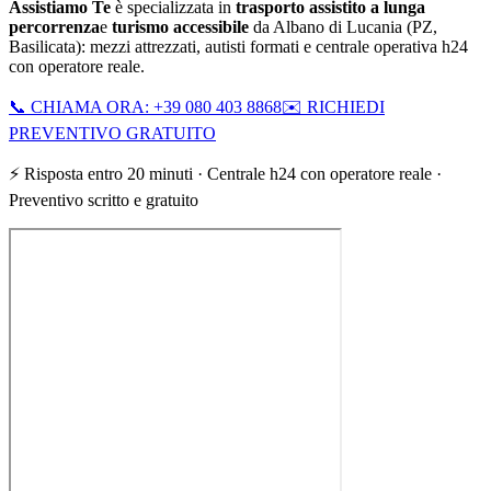
Assistiamo Te
è specializzata in
trasporto assistito a lunga
percorrenza
e
turismo accessibile
da
Albano di Lucania
(
PZ
,
Basilicata
): mezzi attrezzati, autisti formati e centrale operativa h24
con operatore reale.
📞 CHIAMA ORA: +39 080 403 8868
✉️ RICHIEDI
PREVENTIVO GRATUITO
⚡ Risposta entro 20 minuti · Centrale h24 con operatore reale ·
Preventivo scritto e gratuito