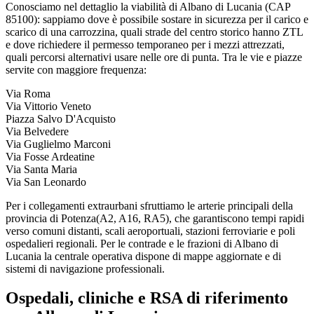
Conosciamo nel dettaglio la viabilità di
Albano di Lucania
(CAP
85100
): sappiamo dove è possibile sostare in sicurezza per il carico e
scarico di una carrozzina, quali strade del centro storico hanno ZTL
e dove richiedere il permesso temporaneo per i mezzi attrezzati,
quali percorsi alternativi usare nelle ore di punta. Tra le vie e piazze
servite con maggiore frequenza:
Via Roma
Via Vittorio Veneto
Piazza Salvo D'Acquisto
Via Belvedere
Via Guglielmo Marconi
Via Fosse Ardeatine
Via Santa Maria
Via San Leonardo
Per i collegamenti extraurbani sfruttiamo le arterie principali della
provincia di
Potenza
(
A2, A16, RA5
), che garantiscono tempi rapidi
verso comuni distanti, scali aeroportuali, stazioni ferroviarie e poli
ospedalieri regionali. Per le contrade e le frazioni di
Albano di
Lucania
la centrale operativa dispone di mappe aggiornate e di
sistemi di navigazione professionali.
Ospedali, cliniche e RSA di riferimento