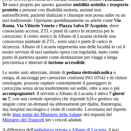
Te
nasce proprio per questo: garantire
mobilità assistita
e
trasporto
protetto
a persone con disabilità motoria, anziani non
autosufficienti, pazienti dializzati e chiunque non possa salire su un
taxi tradizionale. Operiamo quotidianamente su arterie come
Via
Roma
,
Via Vittorio Veneto
e
Piazza Salvo D'Acquisto
, dove
conosciamo accessi, ZTL e punti di carico in sicurezza per le
carrozzine;
il centro storico di Albano di Lucania richiede una
conoscenza puntuale di ZTL, sensi unici e punti di carico in
sicurezza
.
Albano di Lucania
rappresenta una delle località in cui il
nostro servizio di taxi sanitario opera con regolarità
, tanto come
punto di partenza quanto come destinazione per viaggi a lunga
percorrenza e itinerari di
turismo accessibile
.
Le nostre auto attrezzate, dotate di
pedana elettroidraulica
o
rampa, di ancoraggi per carrozzine conformi ISO 10542 e di cinture
omologate, possono ospitare comodamente il passeggero in
carrozzina senza alcun trasferimento sul sedile, oltre a uno o più
accompagnatori
. Il servizio a
Albano di Lucania
è attivo
7 giorni
su 7
, con una centrale operativa che risponde h24 e gestisce sia
singole corse on-demand sia abbonamenti per dialisi, fisioterapia,
day hospital oncologico e visite di controllo. Lavoriamo nel rispetto
delle
linee guida del Ministero della Salute
e dei requisiti del
Ministero dei Trasporti
per i veicoli adattati.
A differenza dell'
ambulanza privata a
Albano di Lucania
, il taxi