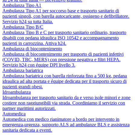
Ambulanza Tipo A1
Ambulanza Tipo A1 per soccorso base e trasporto sanitario di
pazienti singoli, con barella autocaricante, ossigeno e defibrillatore.
Servizio h24 su tutta Italia.
Ambulanza Tipo B/C
Ambulanza Tipo B e C per trasporto sanitario ordinario, trasporto
disabili con pedana idraulica ISO 10542 e accompagnamento
pazienti in carrozzina. Attiva h24.
Ambulanza di biocontenimento
Ambulanza di biocontenimento per trasporto di pazienti infettivi
(COVID, TBC, MERS) con pressione negativa e filtri HEPA.
Servizio h24 con équipe DPI livello 3.
Ambulanza bariatrica
Ambulanza bariatrica con barella rinforzata fino a 500 kg, pedana
idraulica ad alta portata e équipe dedicata per il trasporto sicuro di
pazienti grandi obesi.
Idroambulanza
Idroambulanza per trasporto sanitario da e verso isole minori e zone
costiere non raggiungibili via strada. Coordiniamo il servizio con
partner marittimi autorizzati.
Automedica
Automedica con medico rianimatore a bordo per intervento in
emergenza-urgenza, supporto ALS ad ambulanze BLS e assistenza
sanitaria dedicata a eventi.