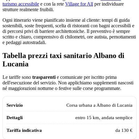
turismo accessibile
e con la rete
Village for All
per individuare
strutture realmente fruibili.
Ogni itinerario viene pianificato insieme al cliente: tempi di guida
sostenibili, soste frequenti, scelta di ristoranti con bagni accessibili e
di percorsi privi di barriere architettoniche. Il preventivo è sempre
scritto e chiaro, comprensivo di chilometri, ore autista, pernottamenti
e pedaggi autostradali.
Tabella prezzi taxi sanitario
Albano di
Lucania
Le tariffe sono
trasparenti
e comunicate per iscritto prima
dell'esecuzione del servizio. Non applichiamo supplementi nascosti
né maggiorazioni notturne o festive sulle corse programmate.
Tabella dei prezzi e delle tratte del taxi sanitario Assistiamo Te a
Alban
Servizio
Dettagli
Tariffa indicativa
Corsa urbana a
Albano di Lucania
entro 15 km, andata semplice
da 130 €