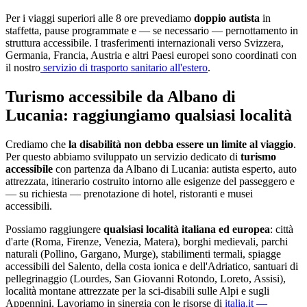
Per i viaggi superiori alle 8 ore prevediamo
doppio autista
in
staffetta, pause programmate e — se necessario — pernottamento in
struttura accessibile. I trasferimenti internazionali verso Svizzera,
Germania, Francia, Austria e altri Paesi europei sono coordinati con
il nostro
servizio di trasporto sanitario all'estero
.
Turismo accessibile da
Albano di
Lucania
: raggiungiamo qualsiasi località
Crediamo che
la disabilità non debba essere un limite al viaggio
.
Per questo abbiamo sviluppato un servizio dedicato di
turismo
accessibile
con partenza da
Albano di Lucania
: autista esperto, auto
attrezzata, itinerario costruito intorno alle esigenze del passeggero e
— su richiesta — prenotazione di hotel, ristoranti e musei
accessibili.
Possiamo raggiungere
qualsiasi località italiana ed europea
: città
d'arte (Roma, Firenze, Venezia, Matera), borghi medievali, parchi
naturali (Pollino, Gargano, Murge), stabilimenti termali, spiagge
accessibili del Salento, della costa ionica e dell'Adriatico, santuari di
pellegrinaggio (Lourdes, San Giovanni Rotondo, Loreto, Assisi),
località montane attrezzate per la sci-disabili sulle Alpi e sugli
Appennini. Lavoriamo in sinergia con le risorse di
italia.it —