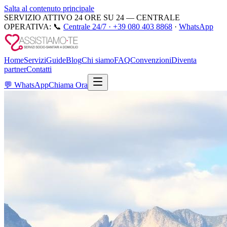
Salta al contenuto principale
SERVIZIO ATTIVO 24 ORE SU 24 — CENTRALE
OPERATIVA:
📞
Centrale 24/7 ·
+39 080 403 8868
·
WhatsApp
Home
Servizi
Guide
Blog
Chi siamo
FAQ
Convenzioni
Diventa
partner
Contatti
💬
WhatsApp
Chiama Ora