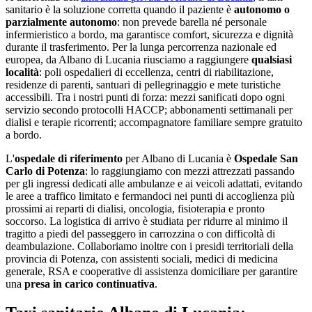
sanitario è la soluzione corretta quando il paziente è
autonomo o
parzialmente autonomo
: non prevede barella né personale
infermieristico a bordo, ma garantisce comfort, sicurezza e dignità
durante il trasferimento. Per la lunga percorrenza nazionale ed
europea, da
Albano di Lucania
riusciamo a raggiungere
qualsiasi
località
: poli ospedalieri di eccellenza, centri di riabilitazione,
residenze di parenti, santuari di pellegrinaggio e mete turistiche
accessibili. Tra i nostri punti di forza:
mezzi sanificati dopo ogni
servizio secondo protocolli HACCP; abbonamenti settimanali per
dialisi e terapie ricorrenti; accompagnatore familiare sempre gratuito
a bordo
.
L'
ospedale di riferimento
per
Albano di Lucania
è
Ospedale San
Carlo di Potenza
: lo raggiungiamo con mezzi attrezzati passando
per gli ingressi dedicati alle ambulanze e ai veicoli adattati, evitando
le aree a traffico limitato e fermandoci nei punti di accoglienza più
prossimi ai reparti di dialisi, oncologia, fisioterapia e pronto
soccorso. La logistica di arrivo è studiata per ridurre al minimo il
tragitto a piedi del passeggero in carrozzina o con difficoltà di
deambulazione. Collaboriamo inoltre con i presidi territoriali della
provincia di
Potenza
, con assistenti sociali, medici di medicina
generale, RSA e cooperative di assistenza domiciliare per garantire
una
presa in carico continuativa
.