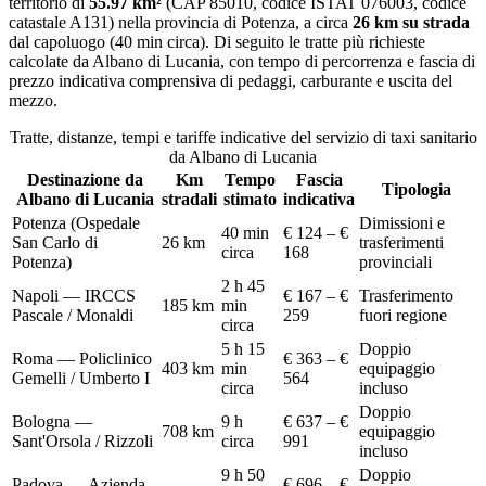
territorio di
55.97
km²
(CAP
85010
, codice ISTAT
076003
, codice
catastale
A131
) nella provincia di
Potenza
, a circa
26
km su strada
dal capoluogo (
40 min circa
)
. Di seguito le tratte più richieste
calcolate da
Albano di Lucania
, con tempo di percorrenza e fascia di
prezzo indicativa comprensiva di pedaggi, carburante e uscita del
mezzo.
Tratte, distanze, tempi e tariffe indicative del servizio di
taxi sanitario
da
Albano di Lucania
Destinazione da
Km
Tempo
Fascia
Tipologia
Albano di Lucania
stradali
stimato
indicativa
Potenza (Ospedale
Dimissioni e
40 min
€ 124 – €
San Carlo di
26
km
trasferimenti
circa
168
Potenza)
provinciali
2 h 45
Napoli — IRCCS
€ 167 – €
Trasferimento
185
km
min
Pascale / Monaldi
259
fuori regione
circa
5 h 15
Doppio
Roma — Policlinico
€ 363 – €
403
km
min
equipaggio
Gemelli / Umberto I
564
circa
incluso
Doppio
Bologna —
9 h
€ 637 – €
708
km
equipaggio
Sant'Orsola / Rizzoli
circa
991
incluso
9 h 50
Doppio
Padova — Azienda
€ 696 – €