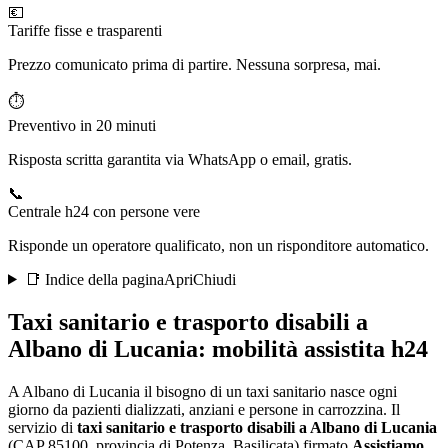
💶
Tariffe fisse e trasparenti
Prezzo comunicato prima di partire. Nessuna sorpresa, mai.
⏱️
Preventivo in 20 minuti
Risposta scritta garantita via WhatsApp o email, gratis.
📞
Centrale h24 con persone vere
Risponde un operatore qualificato, non un risponditore automatico.
📑 Indice della pagina
Apri
Chiudi
Taxi sanitario e trasporto disabili a
Albano di Lucania
: mobilità assistita h24
A Albano di Lucania il bisogno di un taxi sanitario nasce ogni
giorno da pazienti dializzati, anziani e persone in carrozzina
. Il
servizio di
taxi sanitario e trasporto disabili a
Albano di Lucania
(CAP
85100
, provincia di
Potenza
,
Basilicata
) firmato
Assistiamo