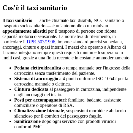
Cos'è il taxi sanitario
Il
taxi sanitario
— anche chiamato taxi disabili, NCC sanitario o
trasporto sociosanitario — è un'automobile o un minivan
appositamente allestiti
per il trasporto di persone con ridotta
capacità motoria o sensoriale. La normativa di riferimento, in
particolare il
DPR 503/1996
, impone standard precisi su pedana,
ancoraggi, cinture e spazi interni. I mezzi che operano a
Albano di
Lucania
integrano sempre questi requisiti minimi e li superano in
molti casi, grazie a una flotta recente e in costante ammodernamento.
Pedana elettroidraulica
o rampa manuale per l'ingresso della
carrozzina senza trasferimento del paziente.
Sistema di ancoraggio
a 4 punti conforme ISO 10542 per la
carrozzina manuale o elettrica.
Cintura dedicata
al passeggero in carrozzina, indipendente
dagli ancoraggi del telaio.
Posti per accompagnatori
: familiare, badante, assistente
domiciliare o operatore di RSA.
Climatizzazione bizonale
, sospensioni morbide e abitacolo
silenzioso per il comfort del passeggero fragile.
Sanificazione
dopo ogni servizio con prodotti virucidi
conformi PMC.