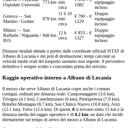
773
km
min
equipaggio
Ospedale Università
1082
circa
incluso
11 h 10
Doppio
Genova — San
€ 790 – €
878
km
min
equipaggio
Martino / Gaslini
1229
circa
incluso
Milano — San
Doppio
12 h
€ 853 – €
Raffaele / Niguarda /
948
km
equipaggio
circa
1327
IEO
incluso
Distanze stradali stimate a partire dalle coordinate ufficiali ISTAT di
Albano di Lucania
e dei poli di destinazione; tempi calcolati su
velocità medie reali del trasporto sanitario non urgente. Il preventivo
definitivo è sempre scritto e concordato prima del servizio.
Raggio operativo intorno a
Albano di Lucania
Il mezzo che serve
Albano di Lucania
copre anche i comuni
contigui, ordinati per distanza reale:
Campomaggiore (3.6 km),
Trivigno (4.1 km), Castelmezzano (6 km), Pietrapertosa (7.9 km),
Brindisi Montagna (8.7 km), San Chirico Nuovo (10.8 km), Anzi
(12.1 km), Tolve (12.6 km)
. Di questi,
8
si trovano entro 15 km e la
distanza media del raggio operativo è di
8.2
km
: un dato che incide
direttamente sul tempo di arrivo del mezzo a
Albano di Lucania
.