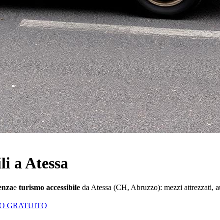
li a Atessa
renza
e
turismo accessibile
da
Atessa
(
CH
,
Abruzzo
): mezzi attrezzati, 
VO GRATUITO