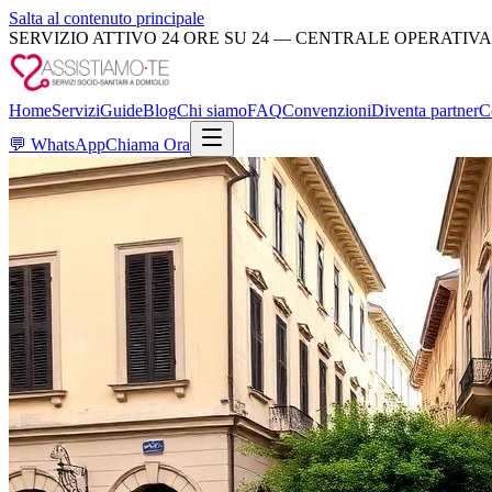
Salta al contenuto principale
SERVIZIO ATTIVO 24 ORE SU 24 — CENTRALE OPERATIVA
Home
Servizi
Guide
Blog
Chi siamo
FAQ
Convenzioni
Diventa partner
C
💬
WhatsApp
Chiama Ora