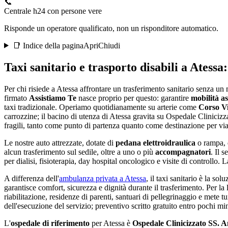
📞
Centrale h24 con persone vere
Risponde un operatore qualificato, non un risponditore automatico.
📑 Indice della pagina
Apri
Chiudi
Taxi sanitario e trasporto disabili a
Atessa
Per chi risiede a Atessa affrontare un trasferimento sanitario senza un
firmato
Assistiamo Te
nasce proprio per questo: garantire
mobilità ass
taxi tradizionale. Operiamo quotidianamente su arterie come
Corso V
carrozzine;
il bacino di utenza di Atessa gravita su Ospedale Clinicizza
fragili
, tanto come punto di partenza quanto come destinazione per viag
Le nostre auto attrezzate, dotate di
pedana elettroidraulica
o rampa, 
alcun trasferimento sul sedile, oltre a uno o più
accompagnatori
. Il s
per dialisi, fisioterapia, day hospital oncologico e visite di controllo.
A differenza dell'
ambulanza privata a
Atessa
, il taxi sanitario è la so
garantisce comfort, sicurezza e dignità durante il trasferimento. Per 
riabilitazione, residenze di parenti, santuari di pellegrinaggio e mete tur
dell'esecuzione del servizio; preventivo scritto gratuito entro pochi min
L'
ospedale di riferimento
per
Atessa
è
Ospedale Clinicizzato SS. A