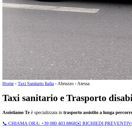
Home
›
Taxi Sanitario Italia
›
Abruzzo
›
Atessa
Taxi sanitario e Trasporto disabi
Assistiamo Te
è specializzata in
trasporto assistito a lunga percor
📞 CHIAMA ORA: +39 080 403 8868
✉️ RICHIEDI PREVENTI