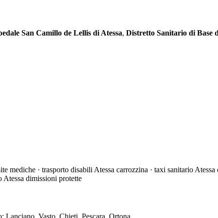
edale San Camillo de Lellis di Atessa
,
Distretto Sanitario di Base 
e mediche · trasporto disabili Atessa carrozzina · taxi sanitario Atessa
io Atessa dimissioni protette
o: Lanciano, Vasto, Chieti, Pescara, Ortona.