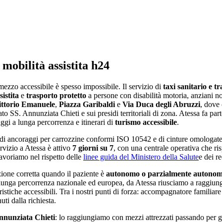
: mobilità assistita h24
 mezzo accessibile è spesso impossibile
. Il servizio di
taxi sanitario e t
istita
e
trasporto protetto
a persone con disabilità motoria, anziani no
ittorio Emanuele
,
Piazza Garibaldi
e
Via Duca degli Abruzzi
, dove 
to SS. Annunziata Chieti e sui presidi territoriali di zona
.
Atessa
fa part
gi a lunga percorrenza e itinerari di
turismo accessibile
.
di ancoraggi per carrozzine conformi ISO 10542 e di cinture omologate
ervizio a
Atessa
è attivo
7 giorni su 7
, con una centrale operativa che r
 Lavoriamo nel rispetto delle
linee guida del Ministero della Salute
e dei re
luzione corretta quando il paziente è
autonomo o parzialmente autono
la lunga percorrenza nazionale ed europea, da
Atessa
riusciamo a raggiun
istiche accessibili. Tra i nostri punti di forza:
accompagnatore familiare 
uti dalla richiesta
.
nnunziata Chieti
: lo raggiungiamo con mezzi attrezzati passando per gli