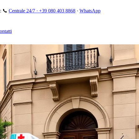
:
📞
Centrale 24/7 ·
+39 080 403 8868
·
WhatsApp
ontatti