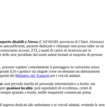
rasporto disabili a
Atessa
(CAP
66100
, provincia di
Chieti
,
Abruzzo
)
n autosufficienti, pazienti dializzati e chiunque non possa salire su un
conosciamo accessi, ZTL e punti di carico in sicurezza per le
e delle aree presidiate dai nostri autisti formati al trasporto di persone
, possono ospitare comodamente il passeggero in carrozzina senza
isponde h24 e gestisce sia singole corse on-demand sia abbonamenti
quisiti del
Ministero dei Trasporti
per i veicoli adattati.
mo
: non prevede barella né personale infermieristico a bordo, ma
gere
qualsiasi località
: poli ospedalieri di eccellenza, centri di
sempre gratuito a bordo; tariffe trasparenti comunicate prima
 ingressi dedicati alle ambulanze e ai veicoli adattati, evitando le aree