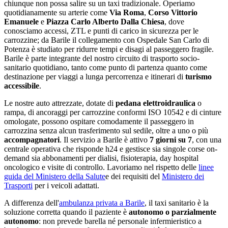
chiunque non possa salire su un taxi tradizionale. Operiamo
quotidianamente su arterie come
Via Roma
,
Corso Vittorio
Emanuele
e
Piazza Carlo Alberto Dalla Chiesa
, dove
conosciamo accessi, ZTL e punti di carico in sicurezza per le
carrozzine;
da Barile il collegamento con Ospedale San Carlo di
Potenza è studiato per ridurre tempi e disagi al passeggero fragile
.
Barile
è parte integrante del nostro circuito di trasporto socio-
sanitario quotidiano
, tanto come punto di partenza quanto come
destinazione per viaggi a lunga percorrenza e itinerari di
turismo
accessibile
.
Le nostre auto attrezzate, dotate di
pedana elettroidraulica
o
rampa, di ancoraggi per carrozzine conformi ISO 10542 e di cinture
omologate, possono ospitare comodamente il passeggero in
carrozzina senza alcun trasferimento sul sedile, oltre a uno o più
accompagnatori
. Il servizio a
Barile
è attivo
7 giorni su 7
, con una
centrale operativa che risponde h24 e gestisce sia singole corse on-
demand sia abbonamenti per dialisi, fisioterapia, day hospital
oncologico e visite di controllo. Lavoriamo nel rispetto delle
linee
guida del Ministero della Salute
e dei requisiti del
Ministero dei
Trasporti
per i veicoli adattati.
A differenza dell'
ambulanza privata a
Barile
, il taxi sanitario è la
soluzione corretta quando il paziente è
autonomo o parzialmente
autonomo
: non prevede barella né personale infermieristico a