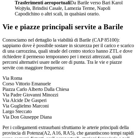
Trasferimenti aeroportuali
Da Barile verso Bari Karol
Wojtyła, Brindisi Casale, Lamezia Terme, Napoli
Capodichino o altri scali, in qualsiasi orario.
Vie e piazze principali servite a
Barile
Conosciamo nel dettaglio la viabilità di
Barile
(CAP
85100
):
sappiamo dove è possibile sostare in sicurezza per il carico e scarico
di una carrozzina, quali strade del centro storico hanno ZTL e dove
richiedere il permesso temporaneo per i mezzi attrezzati, quali
percorsi alternativi usare nelle ore di punta. Tra le vie e piazze
servite con maggiore frequenza:
Via Roma
Corso Vittorio Emanuele
Piazza Carlo Alberto Dalla Chiesa
Via Padre Giovanni Minozzi
Via Alcide De Gasperi
Via Guglielmo Marconi
Largo Steccato
Via Don Giuseppe Diana
Per i collegamenti extraurbani sfruttiamo le arterie principali della
provincia di
Potenza
(
A2, A16, RA5
), che garantiscono tempi rapidi