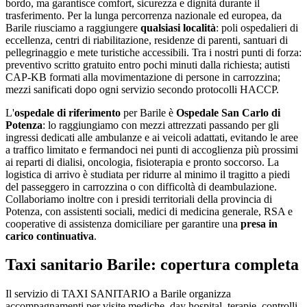
bordo, ma garantisce comfort, sicurezza e dignità durante il
trasferimento. Per la lunga percorrenza nazionale ed europea, da
Barile
riusciamo a raggiungere
qualsiasi località
: poli ospedalieri di
eccellenza, centri di riabilitazione, residenze di parenti, santuari di
pellegrinaggio e mete turistiche accessibili. Tra i nostri punti di forza:
preventivo scritto gratuito entro pochi minuti dalla richiesta; autisti
CAP-KB formati alla movimentazione di persone in carrozzina;
mezzi sanificati dopo ogni servizio secondo protocolli HACCP
.
L'
ospedale di riferimento
per
Barile
è
Ospedale San Carlo di
Potenza
: lo raggiungiamo con mezzi attrezzati passando per gli
ingressi dedicati alle ambulanze e ai veicoli adattati, evitando le aree
a traffico limitato e fermandoci nei punti di accoglienza più prossimi
ai reparti di dialisi, oncologia, fisioterapia e pronto soccorso. La
logistica di arrivo è studiata per ridurre al minimo il tragitto a piedi
del passeggero in carrozzina o con difficoltà di deambulazione.
Collaboriamo inoltre con i presidi territoriali della provincia di
Potenza
, con assistenti sociali, medici di medicina generale, RSA e
cooperative di assistenza domiciliare per garantire una
presa in
carico continuativa
.
Taxi sanitario Barile: copertura completa
Il servizio di TAXI SANITARIO a Barile organizza
accompagnamenti per visite mediche, day hospital, terapie, controlli