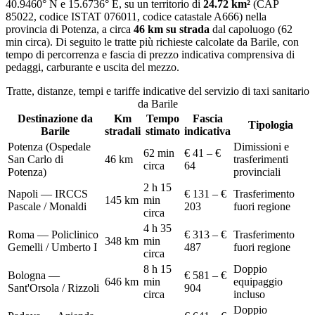
40.9460
° N e
15.6736
° E, su un territorio di
24.72
km²
(CAP
85022
, codice ISTAT
076011
, codice catastale
A666
) nella
provincia di
Potenza
, a circa
46
km su strada
dal capoluogo (
62
min circa
)
. Di seguito le tratte più richieste calcolate da
Barile
, con
tempo di percorrenza e fascia di prezzo indicativa comprensiva di
pedaggi, carburante e uscita del mezzo.
Tratte, distanze, tempi e tariffe indicative del servizio di
taxi sanitario
da
Barile
Destinazione da
Km
Tempo
Fascia
Tipologia
Barile
stradali
stimato
indicativa
Potenza (Ospedale
Dimissioni e
62 min
€ 41 – €
San Carlo di
46
km
trasferimenti
circa
64
Potenza)
provinciali
2 h 15
Napoli — IRCCS
€ 131 – €
Trasferimento
145
km
min
Pascale / Monaldi
203
fuori regione
circa
4 h 35
Roma — Policlinico
€ 313 – €
Trasferimento
348
km
min
Gemelli / Umberto I
487
fuori regione
circa
8 h 15
Doppio
Bologna —
€ 581 – €
646
km
min
equipaggio
Sant'Orsola / Rizzoli
904
circa
incluso
Doppio