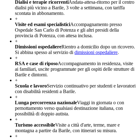
Dialisi e terapie ricorrenti
Andata-attesa-ritorno per il centro
dialisi più vicino a Barile, 3 volte a settimana, con tariffa
scontata in abbonamento.
+
Visite ed esami specialistici
Accompagnamento presso
Ospedale San Carlo di Potenza e gli altri presidi della
provincia di Potenza, con attesa inclusa.
+
Dimissioni ospedaliere
Rientro a domicilio dopo un ricovero.
Si abbina spesso al servizio di
dimissioni ospedaliere
.
+
RSA e case di riposo
Accompagnamento in residenza, visite
ai familiari, uscite programmate per gli ospiti delle strutture di
Barile e dintorni.
+
Scuola e lavoro
Servizio continuativo per studenti e lavoratori
con disabilità residenti a Barile.
+
Lunga percorrenza nazionale
Viaggi in giornata o con
pernottamento verso qualsiasi destinazione italiana, con
possibilità di doppio autista.
+
Turismo accessibile
Visite a città d'arte, terme, mare e
montagna a partire da Barile, con itinerari su misura.
+