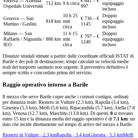
Padova — Azienda
€ 641 – €
712
km
9 h circa
equipaggio
Ospedale Università
997
incluso
10 h 25
Doppio
Genova — San
€ 736 – €
818
km
min
equipaggio
Martino / Gaslini
1145
circa
incluso
Milano — San
11 h 15
Doppio
€ 797 – €
Raffaele / Niguarda /
886
km
min
equipaggio
1240
IEO
circa
incluso
Distanze stradali stimate a partire dalle coordinate ufficiali ISTAT di
Barile
e dei poli di destinazione; tempi calcolati su velocità medie
reali del trasporto sanitario non urgente. Il preventivo definitivo è
sempre scritto e concordato prima del servizio.
Raggio operativo intorno a
Barile
Il mezzo che serve
Barile
copre anche i comuni contigui, ordinati
per distanza reale:
Rionero in Vulture (2.3 km), Rapolla (3.4 km),
Ginestra (5.3 km), Melfi (5.6 km), Ripacandida (5.7 km), Atella (7.8
km), Venosa (12.7 km), Maschito (13.8 km)
. Di questi,
8
si trovano
entro 15 km e la distanza media del raggio operativo è di
7.1
km
: un
dato che incide direttamente sul tempo di arrivo del mezzo a
Barile
.
Rionero in Vulture
·
2.3
km
Rapolla
·
3.4
km
Ginestra
·
5.3
km
Melfi