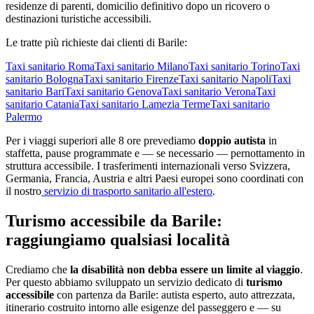
residenze di parenti, domicilio definitivo dopo un ricovero o
destinazioni turistiche accessibili.
Le tratte più richieste dai clienti di
Barile
:
Taxi sanitario
Roma
Taxi sanitario
Milano
Taxi sanitario
Torino
Taxi
sanitario
Bologna
Taxi sanitario
Firenze
Taxi sanitario
Napoli
Taxi
sanitario
Bari
Taxi sanitario
Genova
Taxi sanitario
Verona
Taxi
sanitario
Catania
Taxi sanitario
Lamezia Terme
Taxi sanitario
Palermo
Per i viaggi superiori alle 8 ore prevediamo
doppio autista
in
staffetta, pause programmate e — se necessario — pernottamento in
struttura accessibile. I trasferimenti internazionali verso Svizzera,
Germania, Francia, Austria e altri Paesi europei sono coordinati con
il nostro
servizio di trasporto sanitario all'estero
.
Turismo accessibile da
Barile
:
raggiungiamo qualsiasi località
Crediamo che
la disabilità non debba essere un limite al viaggio
.
Per questo abbiamo sviluppato un servizio dedicato di
turismo
accessibile
con partenza da
Barile
: autista esperto, auto attrezzata,
itinerario costruito intorno alle esigenze del passeggero e — su