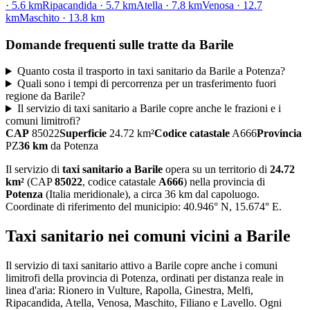
·
5.6
km
Ripacandida
·
5.7
km
Atella
·
7.8
km
Venosa
·
12.7
km
Maschito
·
13.8
km
Domande frequenti sulle tratte da
Barile
Quanto costa il trasporto in taxi sanitario da Barile a Potenza?
Quali sono i tempi di percorrenza per un trasferimento fuori
regione da Barile?
Il servizio di taxi sanitario a Barile copre anche le frazioni e i
comuni limitrofi?
CAP
85022
Superficie
24.72
km²
Codice catastale
A666
Provincia
PZ
36
km
da
Potenza
Il servizio di
taxi sanitario
a
Barile
opera su un territorio di
24.72
km²
(CAP
85022
, codice catastale
A666
) nella provincia di
Potenza
(
Italia meridionale
)
, a circa 36 km dal capoluogo
.
Coordinate di riferimento del municipio:
40.946
° N,
15.674
° E.
Taxi sanitario
nei comuni vicini a
Barile
Il servizio
di taxi sanitario
attivo a
Barile
copre anche i comuni
limitrofi della provincia di
Potenza
, ordinati per distanza reale in
linea d'aria:
Rionero in Vulture, Rapolla, Ginestra, Melfi,
Ripacandida, Atella, Venosa, Maschito, Filiano e Lavello
. Ogni