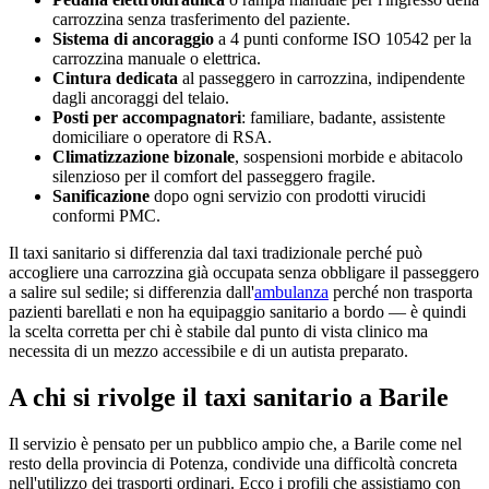
carrozzina senza trasferimento del paziente.
Sistema di ancoraggio
a 4 punti conforme ISO 10542 per la
carrozzina manuale o elettrica.
Cintura dedicata
al passeggero in carrozzina, indipendente
dagli ancoraggi del telaio.
Posti per accompagnatori
: familiare, badante, assistente
domiciliare o operatore di RSA.
Climatizzazione bizonale
, sospensioni morbide e abitacolo
silenzioso per il comfort del passeggero fragile.
Sanificazione
dopo ogni servizio con prodotti virucidi
conformi PMC.
Il taxi sanitario si differenzia dal taxi tradizionale perché può
accogliere una carrozzina già occupata senza obbligare il passeggero
a salire sul sedile; si differenzia dall'
ambulanza
perché non trasporta
pazienti barellati e non ha equipaggio sanitario a bordo — è quindi
la scelta corretta per chi è stabile dal punto di vista clinico ma
necessita di un mezzo accessibile e di un autista preparato.
A chi si rivolge il taxi sanitario a
Barile
Il servizio è pensato per un pubblico ampio che, a
Barile
come nel
resto della provincia di
Potenza
, condivide una difficoltà concreta
nell'utilizzo dei trasporti ordinari. Ecco i profili che assistiamo con