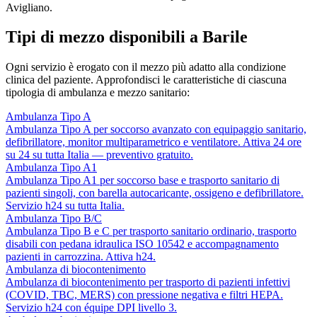
Avigliano.
Tipi di mezzo disponibili a Barile
Ogni servizio è erogato con il mezzo più adatto alla condizione
clinica del paziente. Approfondisci le caratteristiche di ciascuna
tipologia di ambulanza e mezzo sanitario:
Ambulanza Tipo A
Ambulanza Tipo A per soccorso avanzato con equipaggio sanitario,
defibrillatore, monitor multiparametrico e ventilatore. Attiva 24 ore
su 24 su tutta Italia — preventivo gratuito.
Ambulanza Tipo A1
Ambulanza Tipo A1 per soccorso base e trasporto sanitario di
pazienti singoli, con barella autocaricante, ossigeno e defibrillatore.
Servizio h24 su tutta Italia.
Ambulanza Tipo B/C
Ambulanza Tipo B e C per trasporto sanitario ordinario, trasporto
disabili con pedana idraulica ISO 10542 e accompagnamento
pazienti in carrozzina. Attiva h24.
Ambulanza di biocontenimento
Ambulanza di biocontenimento per trasporto di pazienti infettivi
(COVID, TBC, MERS) con pressione negativa e filtri HEPA.
Servizio h24 con équipe DPI livello 3.