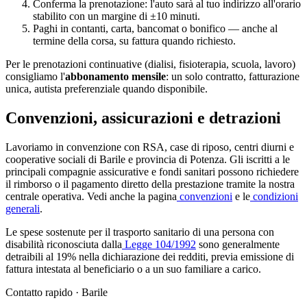
Conferma la prenotazione: l'auto sarà al tuo indirizzo all'orario
stabilito con un margine di ±10 minuti.
Paghi in contanti, carta, bancomat o bonifico — anche al
termine della corsa, su fattura quando richiesto.
Per le prenotazioni continuative (dialisi, fisioterapia, scuola, lavoro)
consigliamo l'
abbonamento mensile
: un solo contratto, fatturazione
unica, autista preferenziale quando disponibile.
Convenzioni, assicurazioni e detrazioni
Lavoriamo in convenzione con RSA, case di riposo, centri diurni e
cooperative sociali di
Barile
e provincia di
Potenza
. Gli iscritti a le
principali compagnie assicurative e fondi sanitari possono richiedere
il rimborso o il pagamento diretto della prestazione tramite la nostra
centrale operativa. Vedi anche la pagina
convenzioni
e le
condizioni
generali
.
Le spese sostenute per il trasporto sanitario di una persona con
disabilità riconosciuta dalla
Legge 104/1992
sono generalmente
detraibili al 19% nella dichiarazione dei redditi, previa emissione di
fattura intestata al beneficiario o a un suo familiare a carico.
Contatto rapido ·
Barile