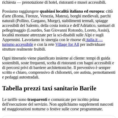
richiesta — prenotazione di hotel, ristoranti e musei accessibili.
Possiamo raggiungere
qualsiasi località italiana ed europea
: città
d'arte (Roma, Firenze, Venezia, Matera), borghi medievali, parchi
naturali (Pollino, Gargano, Murge), stabilimenti termali, spiagge
accessibili del Salento, della costa ionica e dell'Adriatico, santuari di
pellegrinaggio (Lourdes, San Giovanni Rotondo, Loreto, Assisi),
località montane attrezzate per la sci-disabili sulle Alpi e sugli
Appennini. Lavoriamo in sinergia con le risorse di
italia.it —
turismo accessibile
e con la rete
Village for All
per individuare
strutture realmente fruibili.
Ogni itinerario viene pianificato insieme al cliente: tempi di guida
sostenibili, soste frequenti, scelta di ristoranti con bagni accessibili e
di percorsi privi di barriere architettoniche. Il preventivo è sempre
scritto e chiaro, comprensivo di chilometri, ore autista, pernottamenti
e pedaggi autostradali.
Tabella prezzi taxi sanitario
Barile
Le tariffe sono
trasparenti
e comunicate per iscritto prima
dell'esecuzione del servizio. Non applichiamo supplementi nascosti
né maggiorazioni notturne o festive sulle corse programmate.
Tabella dei prezzi e delle tratte del taxi sanitario Assistiamo Te a
Barile