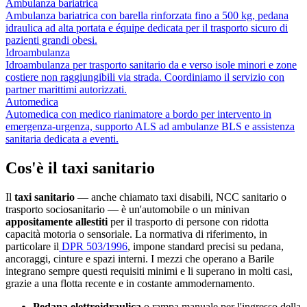
Ambulanza bariatrica
Ambulanza bariatrica con barella rinforzata fino a 500 kg, pedana
idraulica ad alta portata e équipe dedicata per il trasporto sicuro di
pazienti grandi obesi.
Idroambulanza
Idroambulanza per trasporto sanitario da e verso isole minori e zone
costiere non raggiungibili via strada. Coordiniamo il servizio con
partner marittimi autorizzati.
Automedica
Automedica con medico rianimatore a bordo per intervento in
emergenza-urgenza, supporto ALS ad ambulanze BLS e assistenza
sanitaria dedicata a eventi.
Cos'è il taxi sanitario
Il
taxi sanitario
— anche chiamato taxi disabili, NCC sanitario o
trasporto sociosanitario — è un'automobile o un minivan
appositamente allestiti
per il trasporto di persone con ridotta
capacità motoria o sensoriale. La normativa di riferimento, in
particolare il
DPR 503/1996
, impone standard precisi su pedana,
ancoraggi, cinture e spazi interni. I mezzi che operano a
Barile
integrano sempre questi requisiti minimi e li superano in molti casi,
grazie a una flotta recente e in costante ammodernamento.
Pedana elettroidraulica
o rampa manuale per l'ingresso della