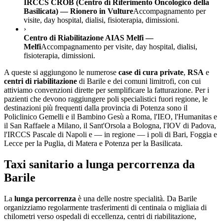
IRCCS CROB (Centro di Riferimento Oncologico della
Basilicata) — Rionero in Vulture
Accompagnamento per
visite, day hospital, dialisi, fisioterapia, dimissioni.
›
Centro di Riabilitazione AIAS Melfi —
Melfi
Accompagnamento per visite, day hospital, dialisi,
fisioterapia, dimissioni.
A queste si aggiungono le numerose
case di cura private
,
RSA
e
centri di riabilitazione
di
Barile
e dei comuni limitrofi, con cui
attiviamo convenzioni dirette per semplificare la fatturazione. Per i
pazienti che devono raggiungere poli specialistici fuori regione, le
destinazioni più frequenti dalla provincia di
Potenza
sono il
Policlinico Gemelli e il Bambino Gesù a Roma, l'IEO, l'Humanitas e
il San Raffaele a Milano, il Sant'Orsola a Bologna, l'IOV di Padova,
l'IRCCS Pascale di Napoli e — in regione — i poli di Bari, Foggia e
Lecce per la Puglia, di Matera e Potenza per la Basilicata.
Taxi sanitario a lunga percorrenza da
Barile
La
lunga percorrenza
è una delle nostre specialità. Da
Barile
organizziamo regolarmente trasferimenti di centinaia o migliaia di
chilometri verso ospedali di eccellenza, centri di riabilitazione,