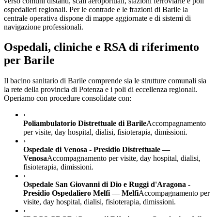
verso comuni distanti, scali aeroportuali, stazioni ferroviarie e poli
ospedalieri regionali. Per le contrade e le frazioni di
Barile
la
centrale operativa dispone di mappe aggiornate e di sistemi di
navigazione professionali.
Ospedali, cliniche e RSA di riferimento
per
Barile
Il bacino sanitario di
Barile
comprende sia le strutture comunali sia
la rete della provincia di
Potenza
e i poli di eccellenza regionali.
Operiamo con procedure consolidate con:
›
Poliambulatorio Distrettuale di Barile
Accompagnamento
per visite, day hospital, dialisi, fisioterapia, dimissioni.
›
Ospedale di Venosa - Presidio Distrettuale —
Venosa
Accompagnamento per visite, day hospital, dialisi,
fisioterapia, dimissioni.
›
Ospedale San Giovanni di Dio e Ruggi d'Aragona -
Presidio Ospedaliero Melfi — Melfi
Accompagnamento per
visite, day hospital, dialisi, fisioterapia, dimissioni.
›