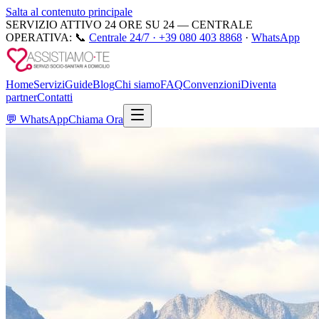
Salta al contenuto principale
SERVIZIO ATTIVO 24 ORE SU 24 — CENTRALE
OPERATIVA:
📞
Centrale 24/7 ·
+39 080 403 8868
·
WhatsApp
Home
Servizi
Guide
Blog
Chi siamo
FAQ
Convenzioni
Diventa
partner
Contatti
💬
WhatsApp
Chiama Ora