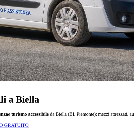
li a Biella
renza
e
turismo accessibile
da
Biella
(
BI
,
Piemonte
): mezzi attrezzati, a
VO GRATUITO