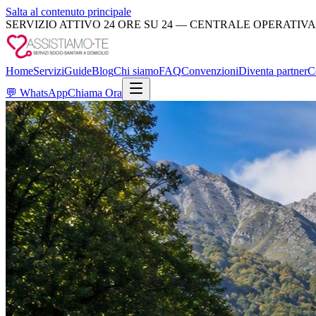
Salta al contenuto principale
SERVIZIO ATTIVO 24 ORE SU 24 — CENTRALE OPERATIVA
Home
Servizi
Guide
Blog
Chi siamo
FAQ
Convenzioni
Diventa partner
C
💬
WhatsApp
Chiama Ora