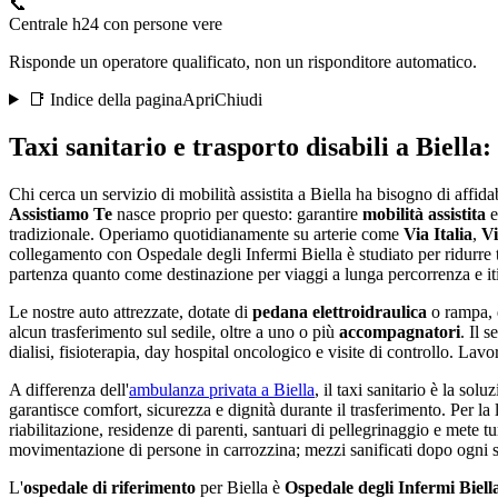
📞
Centrale h24 con persone vere
Risponde un operatore qualificato, non un risponditore automatico.
📑 Indice della pagina
Apri
Chiudi
Taxi sanitario e trasporto disabili a
Biella
:
Chi cerca un servizio di mobilità assistita a Biella ha bisogno di affida
Assistiamo Te
nasce proprio per questo: garantire
mobilità assistita
tradizionale. Operiamo quotidianamente su arterie come
Via Italia
,
Vi
collegamento con Ospedale degli Infermi Biella è studiato per ridurre 
partenza quanto come destinazione per viaggi a lunga percorrenza e it
Le nostre auto attrezzate, dotate di
pedana elettroidraulica
o rampa, 
alcun trasferimento sul sedile, oltre a uno o più
accompagnatori
. Il s
dialisi, fisioterapia, day hospital oncologico e visite di controllo. Lav
A differenza dell'
ambulanza privata a
Biella
, il taxi sanitario è la sol
garantisce comfort, sicurezza e dignità durante il trasferimento. Per 
riabilitazione, residenze di parenti, santuari di pellegrinaggio e mete tur
movimentazione di persone in carrozzina; mezzi sanificati dopo ogni
L'
ospedale di riferimento
per
Biella
è
Ospedale degli Infermi Biell