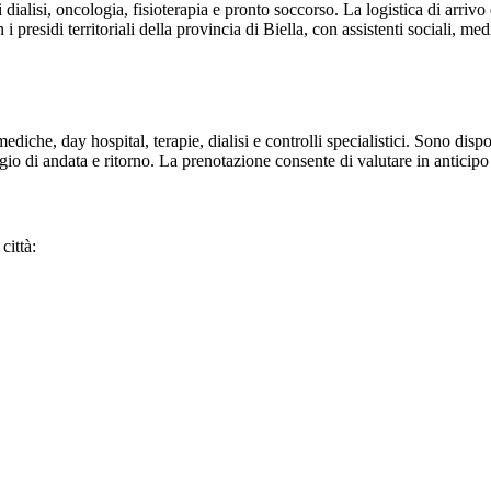
dialisi, oncologia, fisioterapia e pronto soccorso. La logistica di arrivo 
 presidi territoriali della provincia di
Biella
, con assistenti sociali, m
ediche, day hospital, terapie, dialisi e controlli specialistici. Sono disp
gio di andata e ritorno. La prenotazione consente di valutare in antici
città: