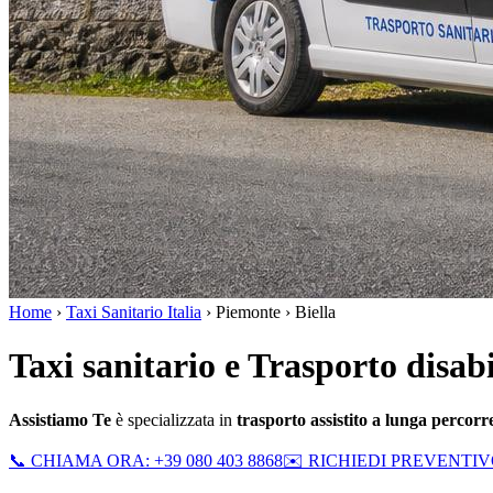
Home
›
Taxi Sanitario Italia
›
Piemonte
›
Biella
Taxi sanitario e Trasporto disabi
Assistiamo Te
è specializzata in
trasporto assistito a lunga percor
📞 CHIAMA ORA: +39 080 403 8868
✉️ RICHIEDI PREVENTI