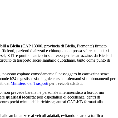
abili a
Biella
(CAP
13900
, provincia di
Biella
,
Piemonte
) firmato
ficienti, pazienti dializzati e chiunque non possa salire su un taxi
si, ZTL e punti di carico in sicurezza per le carrozzine;
da Biella il
circuito di trasporto socio-sanitario quotidiano
, tanto come punto di
, possono ospitare comodamente il passeggero in carrozzina senza
sponde h24 e gestisce sia singole corse on-demand sia abbonamenti per
iti del
Ministero dei Trasporti
per i veicoli adattati.
o
: non prevede barella né personale infermieristico a bordo, ma
ere
qualsiasi località
: poli ospedalieri di eccellenza, centri di
o entro pochi minuti dalla richiesta; autisti CAP-KB formati alla
 alle ambulanze e ai veicoli adattati, evitando le aree a traffico