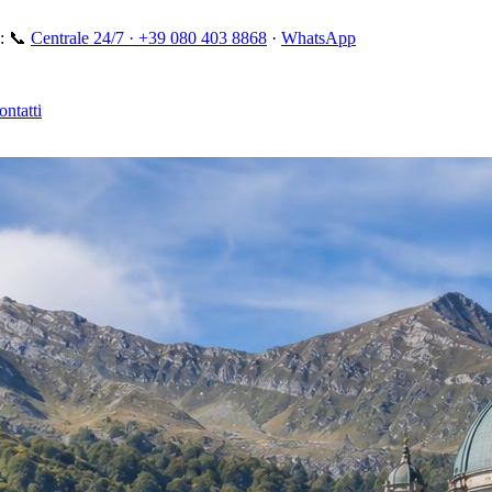
:
📞
Centrale 24/7 ·
+39 080 403 8868
·
WhatsApp
ontatti