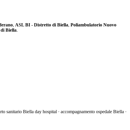
nderano
,
ASL BI - Distretto di Biella
,
Poliambulatorio Nuovo
di Biella
.
sporto sanitario Biella day hospital · accompagnamento ospedale Biella ·