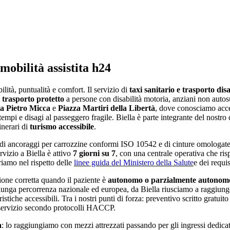
 mobilità assistita h24
bilità, puntualità e comfort
. Il servizio di
taxi sanitario e trasporto dis
e
trasporto protetto
a persone con disabilità motoria, anziani non autosuf
a Pietro Micca
e
Piazza Martiri della Libertà
, dove conosciamo acces
tempi e disagi al passeggero fragile
.
Biella
è parte integrante del nostro 
inerari di
turismo accessibile
.
di ancoraggi per carrozzine conformi ISO 10542 e di cinture omologate
ervizio a
Biella
è attivo
7 giorni su 7
, con una centrale operativa che ri
oriamo nel rispetto delle
linee guida del Ministero della Salute
e dei requis
uzione corretta quando il paziente è
autonomo o parzialmente autonom
la lunga percorrenza nazionale ed europea, da
Biella
riusciamo a raggiung
istiche accessibili. Tra i nostri punti di forza:
preventivo scritto gratuit
 servizio secondo protocolli HACCP
.
a
: lo raggiungiamo con mezzi attrezzati passando per gli ingressi dedicati