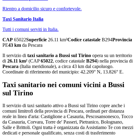
Rientro a domicilio sicuro e confortevole.
Taxi Sanitario Italia
Tutti i comuni serviti in Italia.
CAP
65022
Superficie
26.11
km²
Codice catastale
B294
Provincia
PE
43
km
da
Pescara
Il servizio di
taxi sanitario
a
Bussi sul Tirino
opera su un territorio
di
26.11
km²
(CAP
65022
, codice catastale
B294
) nella provincia di
Pescara
(
Italia meridionale
)
, a circa 43 km dal capoluogo
.
Coordinate di riferimento del municipio:
42.209
° N,
13.826
° E.
Taxi sanitario
nei comuni vicini a
Bussi
sul Tirino
Il servizio
di taxi sanitario
attivo a
Bussi sul Tirino
copre anche i
comuni limitrofi della provincia di
Pescara
, ordinati per distanza
reale in linea d'aria:
Castiglione a Casauria, Pescosansonesco, Tocco
da Casauria, Corvara, Torre de' Passeri, Pietranico, Bolognano,
Salle e Brittoli
. Ogni tratta è organizzata da Assistiamo Te con mezzi
dedicati e personale qualificato, senza costi di trasferimento