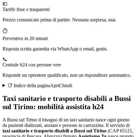
💶
Tariffe fisse e trasparenti
Prezzo comunicato prima di partire. Nessuna sorpresa, mai.
⏱️
Preventivo in 20 minuti
Risposta scritta garantita via WhatsApp o email, gratis.
📞
Centrale h24 con persone vere
Risponde un operatore qualificato, non un risponditore automatico.
📑 Indice della pagina
Apri
Chiudi
Taxi sanitario e trasporto disabili a
Bussi
sul Tirino
: mobilità assistita h24
A Bussi sul Tirino il bisogno di un taxi sanitario nasce ogni giorno
da pazienti dializzati, anziani e persone in carrozzina
. Il servizio di
taxi sanitario e trasporto disabili a
Bussi sul Tirino
(CAP
65121
,
provincia di
Pescara
,
Abruzzo
) firmato
Assistiamo Te
nasce proprio