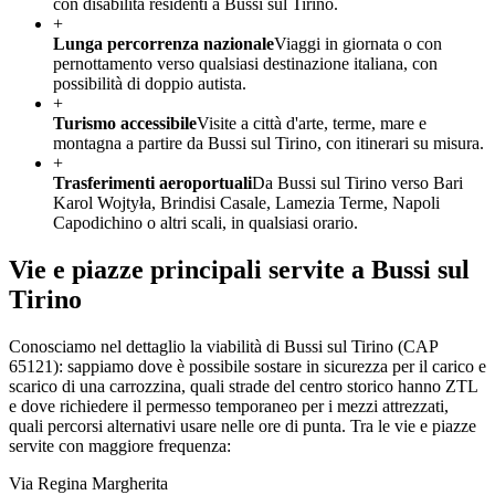
con disabilità residenti a Bussi sul Tirino.
+
Lunga percorrenza nazionale
Viaggi in giornata o con
pernottamento verso qualsiasi destinazione italiana, con
possibilità di doppio autista.
+
Turismo accessibile
Visite a città d'arte, terme, mare e
montagna a partire da Bussi sul Tirino, con itinerari su misura.
+
Trasferimenti aeroportuali
Da Bussi sul Tirino verso Bari
Karol Wojtyła, Brindisi Casale, Lamezia Terme, Napoli
Capodichino o altri scali, in qualsiasi orario.
Vie e piazze principali servite a
Bussi sul
Tirino
Conosciamo nel dettaglio la viabilità di
Bussi sul Tirino
(CAP
65121
): sappiamo dove è possibile sostare in sicurezza per il carico e
scarico di una carrozzina, quali strade del centro storico hanno ZTL
e dove richiedere il permesso temporaneo per i mezzi attrezzati,
quali percorsi alternativi usare nelle ore di punta. Tra le vie e piazze
servite con maggiore frequenza:
Via Regina Margherita