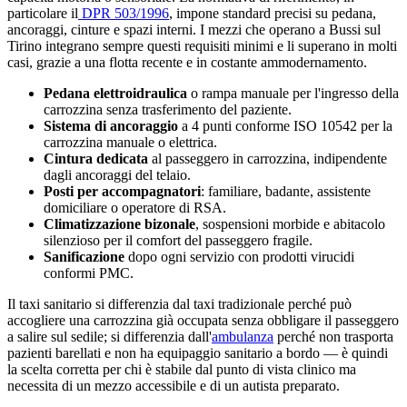
particolare il
DPR 503/1996
, impone standard precisi su pedana,
ancoraggi, cinture e spazi interni. I mezzi che operano a
Bussi sul
Tirino
integrano sempre questi requisiti minimi e li superano in molti
casi, grazie a una flotta recente e in costante ammodernamento.
Pedana elettroidraulica
o rampa manuale per l'ingresso della
carrozzina senza trasferimento del paziente.
Sistema di ancoraggio
a 4 punti conforme ISO 10542 per la
carrozzina manuale o elettrica.
Cintura dedicata
al passeggero in carrozzina, indipendente
dagli ancoraggi del telaio.
Posti per accompagnatori
: familiare, badante, assistente
domiciliare o operatore di RSA.
Climatizzazione bizonale
, sospensioni morbide e abitacolo
silenzioso per il comfort del passeggero fragile.
Sanificazione
dopo ogni servizio con prodotti virucidi
conformi PMC.
Il taxi sanitario si differenzia dal taxi tradizionale perché può
accogliere una carrozzina già occupata senza obbligare il passeggero
a salire sul sedile; si differenzia dall'
ambulanza
perché non trasporta
pazienti barellati e non ha equipaggio sanitario a bordo — è quindi
la scelta corretta per chi è stabile dal punto di vista clinico ma
necessita di un mezzo accessibile e di un autista preparato.