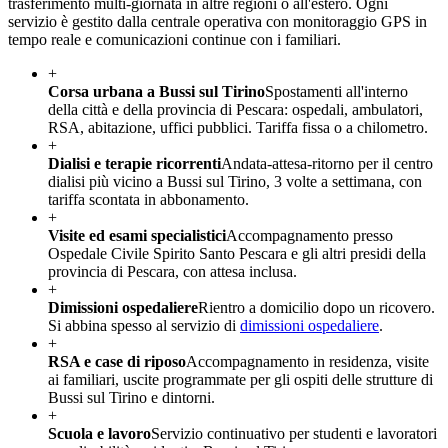
trasferimento multi-giornata in altre regioni o all'estero. Ogni
servizio è gestito dalla centrale operativa con monitoraggio GPS in
tempo reale e comunicazioni continue con i familiari.
+
Corsa urbana a Bussi sul Tirino
Spostamenti all'interno
della città e della provincia di Pescara: ospedali, ambulatori,
RSA, abitazione, uffici pubblici. Tariffa fissa o a chilometro.
+
Dialisi e terapie ricorrenti
Andata-attesa-ritorno per il centro
dialisi più vicino a Bussi sul Tirino, 3 volte a settimana, con
tariffa scontata in abbonamento.
+
Visite ed esami specialistici
Accompagnamento presso
Ospedale Civile Spirito Santo Pescara e gli altri presidi della
provincia di Pescara, con attesa inclusa.
+
Dimissioni ospedaliere
Rientro a domicilio dopo un ricovero.
Si abbina spesso al servizio di
dimissioni ospedaliere
.
+
RSA e case di riposo
Accompagnamento in residenza, visite
ai familiari, uscite programmate per gli ospiti delle strutture di
Bussi sul Tirino e dintorni.
+
Scuola e lavoro
Servizio continuativo per studenti e lavoratori