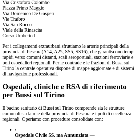
Via Cristoforo Colombo
Piazza Primo Maggio
Via Domenico De Gasperi
Via Traforo
Via San Rocco
Viale della Rinascita
Corso Umberto I
Per i collegamenti extraurbani sfruttiamo le arterie principali della
provincia di
Pescara
(
A14, A25, SS5, SS16
), che garantiscono tempi
rapidi verso comuni distanti, scali aeroportuali, stazioni ferroviarie e
poli ospedalieri regionali. Per le contrade e le frazioni di
Bussi sul
Tirino
la centrale operativa dispone di mappe aggiornate e di sistemi
di navigazione professionali.
Ospedali, cliniche e RSA di riferimento
per
Bussi sul Tirino
Il bacino sanitario di
Bussi sul Tirino
comprende sia le strutture
comunali sia la rete della provincia di
Pescara
e i poli di eccellenza
regionali. Operiamo con procedure consolidate con:
›
Ospedale Civile SS. ma Annunziata —