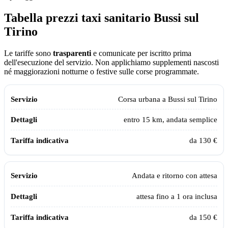
Tabella prezzi taxi sanitario
Bussi sul
Tirino
Le tariffe sono
trasparenti
e comunicate per iscritto prima
dell'esecuzione del servizio. Non applichiamo supplementi nascosti
né maggiorazioni notturne o festive sulle corse programmate.
Tabella dei prezzi e delle tratte del taxi sanitario Assistiamo Te a
Bussi 
Servizio
Dettagli
Tariffa indicativa
Corsa urbana a
Bussi sul Tirino
entro 15 km, andata semplice
da 130 €
Andata e ritorno con attesa
attesa fino a 1 ora inclusa
da 150 €