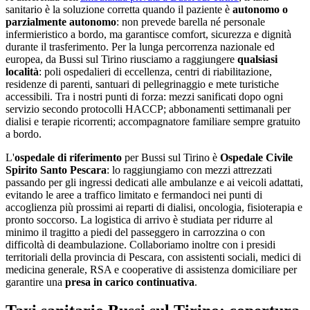
sanitario è la soluzione corretta quando il paziente è
autonomo o
parzialmente autonomo
: non prevede barella né personale
infermieristico a bordo, ma garantisce comfort, sicurezza e dignità
durante il trasferimento. Per la lunga percorrenza nazionale ed
europea, da
Bussi sul Tirino
riusciamo a raggiungere
qualsiasi
località
: poli ospedalieri di eccellenza, centri di riabilitazione,
residenze di parenti, santuari di pellegrinaggio e mete turistiche
accessibili. Tra i nostri punti di forza:
mezzi sanificati dopo ogni
servizio secondo protocolli HACCP; abbonamenti settimanali per
dialisi e terapie ricorrenti; accompagnatore familiare sempre gratuito
a bordo
.
L'
ospedale di riferimento
per
Bussi sul Tirino
è
Ospedale Civile
Spirito Santo Pescara
: lo raggiungiamo con mezzi attrezzati
passando per gli ingressi dedicati alle ambulanze e ai veicoli adattati,
evitando le aree a traffico limitato e fermandoci nei punti di
accoglienza più prossimi ai reparti di dialisi, oncologia, fisioterapia e
pronto soccorso. La logistica di arrivo è studiata per ridurre al
minimo il tragitto a piedi del passeggero in carrozzina o con
difficoltà di deambulazione. Collaboriamo inoltre con i presidi
territoriali della provincia di
Pescara
, con assistenti sociali, medici di
medicina generale, RSA e cooperative di assistenza domiciliare per
garantire una
presa in carico continuativa
.