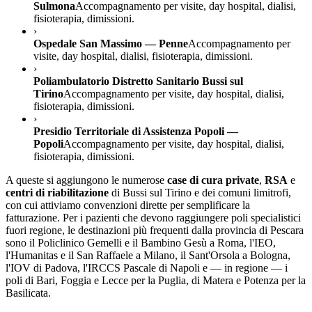
Sulmona
Accompagnamento per visite, day hospital, dialisi,
fisioterapia, dimissioni.
›
Ospedale San Massimo — Penne
Accompagnamento per
visite, day hospital, dialisi, fisioterapia, dimissioni.
›
Poliambulatorio Distretto Sanitario Bussi sul
Tirino
Accompagnamento per visite, day hospital, dialisi,
fisioterapia, dimissioni.
›
Presidio Territoriale di Assistenza Popoli —
Popoli
Accompagnamento per visite, day hospital, dialisi,
fisioterapia, dimissioni.
A queste si aggiungono le numerose
case di cura private
,
RSA
e
centri di riabilitazione
di
Bussi sul Tirino
e dei comuni limitrofi,
con cui attiviamo convenzioni dirette per semplificare la
fatturazione. Per i pazienti che devono raggiungere poli specialistici
fuori regione, le destinazioni più frequenti dalla provincia di
Pescara
sono il Policlinico Gemelli e il Bambino Gesù a Roma, l'IEO,
l'Humanitas e il San Raffaele a Milano, il Sant'Orsola a Bologna,
l'IOV di Padova, l'IRCCS Pascale di Napoli e — in regione — i
poli di Bari, Foggia e Lecce per la Puglia, di Matera e Potenza per la
Basilicata.