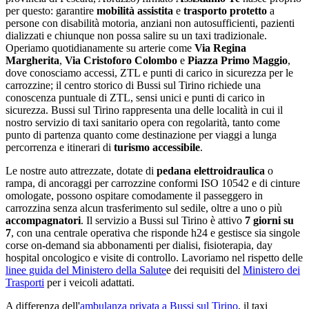
per questo: garantire
mobilità assistita
e
trasporto protetto
a
persone con disabilità motoria, anziani non autosufficienti, pazienti
dializzati e chiunque non possa salire su un taxi tradizionale.
Operiamo quotidianamente su arterie come
Via Regina
Margherita
,
Via Cristoforo Colombo
e
Piazza Primo Maggio
,
dove conosciamo accessi, ZTL e punti di carico in sicurezza per le
carrozzine;
il centro storico di Bussi sul Tirino richiede una
conoscenza puntuale di ZTL, sensi unici e punti di carico in
sicurezza
.
Bussi sul Tirino
rappresenta una delle località in cui il
nostro servizio di taxi sanitario opera con regolarità
, tanto come
punto di partenza quanto come destinazione per viaggi a lunga
percorrenza e itinerari di
turismo accessibile
.
Le nostre auto attrezzate, dotate di
pedana elettroidraulica
o
rampa, di ancoraggi per carrozzine conformi ISO 10542 e di cinture
omologate, possono ospitare comodamente il passeggero in
carrozzina senza alcun trasferimento sul sedile, oltre a uno o più
accompagnatori
. Il servizio a
Bussi sul Tirino
è attivo
7 giorni su
7
, con una centrale operativa che risponde h24 e gestisce sia singole
corse on-demand sia abbonamenti per dialisi, fisioterapia, day
hospital oncologico e visite di controllo. Lavoriamo nel rispetto delle
linee guida del Ministero della Salute
e dei requisiti del
Ministero dei
Trasporti
per i veicoli adattati.
A differenza dell'
ambulanza privata a
Bussi sul Tirino
, il taxi