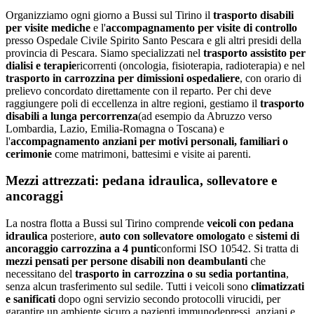
Organizziamo ogni giorno a
Bussi sul Tirino
il
trasporto disabili
per visite mediche
e l'
accompagnamento per visite di controllo
presso
Ospedale Civile Spirito Santo Pescara
e gli altri presidi della
provincia di
Pescara
. Siamo specializzati nel
trasporto assistito per
dialisi e terapie
ricorrenti (oncologia, fisioterapia, radioterapia) e nel
trasporto in carrozzina per dimissioni ospedaliere
, con orario di
prelievo concordato direttamente con il reparto. Per chi deve
raggiungere poli di eccellenza in altre regioni, gestiamo il
trasporto
disabili a lunga percorrenza
(ad esempio da
Abruzzo
verso
Lombardia, Lazio, Emilia-Romagna o Toscana) e
l'
accompagnamento anziani per motivi personali, familiari o
cerimonie
come matrimoni, battesimi e visite ai parenti.
Mezzi attrezzati: pedana idraulica, sollevatore e
ancoraggi
La nostra flotta a
Bussi sul Tirino
comprende
veicoli con pedana
idraulica
posteriore,
auto con sollevatore omologato
e
sistemi di
ancoraggio carrozzina a 4 punti
conformi ISO 10542. Si tratta di
mezzi pensati per persone disabili non deambulanti
che
necessitano del
trasporto in carrozzina o su sedia portantina
,
senza alcun trasferimento sul sedile. Tutti i veicoli sono
climatizzati
e sanificati
dopo ogni servizio secondo protocolli virucidi, per
garantire un ambiente sicuro a pazienti immunodepressi, anziani e