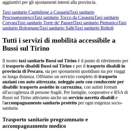
aggiuntivi per gli spostamenti interni alla provincia.
Taxi sanitario
Castiglione a Casauria
Taxi sanitario
Pescosansonesco
Taxi sanitario
Tocco da Casauria
Taxi sanitario
Corvara
Taxi sanitario
Torre de' Passeri
Taxi sanitario
Pietranico
Taxi
sanitario
Bolognano
Taxi sanitario
Salle
Taxi sanitario
Brittoli
Tutti i servizi di mobilità accessibile a
Bussi sul Tirino
Il nostro
taxi sanitario
Bussi sul Tirino
è il punto di riferimento per
il
trasporto disabili
Bussi sul Tirino
e per il
trasporto disabili in
provincia di
Pescara
, sia per spostamenti quotidiani sia per viaggi
su lunga distanza. Offriamo un servizio completo di
trasporto
anziani con auto attrezzata
,
noleggio auto con conducente per
disabili
e
trasporto assistito in carrozzina
, con autisti formati
all'accoglienza di persone fragili. Per famiglie, cooperative e RSA di
Bussi sul Tirino
attiviamo anche un
servizio navetta disabili
e
l'
accompagnamento sanitario protetto
per ogni esigenza socio-
sanitaria.
Trasporto sanitario programmato e
accompagnamento medico