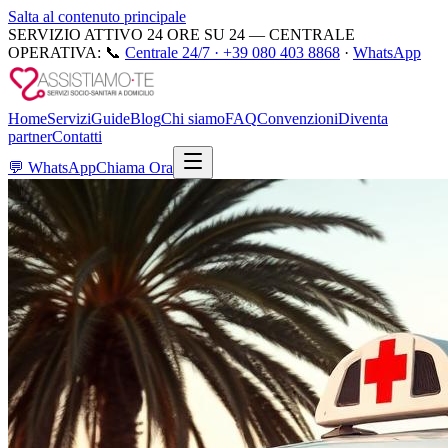
Salta al contenuto principale
SERVIZIO ATTIVO 24 ORE SU 24 — CENTRALE
OPERATIVA:
📞
Centrale 24/7 ·
+39 080 403 8868
·
WhatsApp
Home
Servizi
Guide
Blog
Chi siamo
FAQ
Convenzioni
Diventa
partner
Contatti
💬
WhatsApp
Chiama Ora