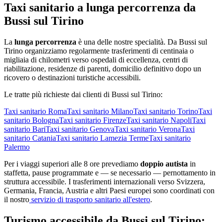
Taxi sanitario a lunga percorrenza da
Bussi sul Tirino
La
lunga percorrenza
è una delle nostre specialità. Da
Bussi sul
Tirino
organizziamo regolarmente trasferimenti di centinaia o
migliaia di chilometri verso ospedali di eccellenza, centri di
riabilitazione, residenze di parenti, domicilio definitivo dopo un
ricovero o destinazioni turistiche accessibili.
Le tratte più richieste dai clienti di
Bussi sul Tirino
:
Taxi sanitario
Roma
Taxi sanitario
Milano
Taxi sanitario
Torino
Taxi
sanitario
Bologna
Taxi sanitario
Firenze
Taxi sanitario
Napoli
Taxi
sanitario
Bari
Taxi sanitario
Genova
Taxi sanitario
Verona
Taxi
sanitario
Catania
Taxi sanitario
Lamezia Terme
Taxi sanitario
Palermo
Per i viaggi superiori alle 8 ore prevediamo
doppio autista
in
staffetta, pause programmate e — se necessario — pernottamento in
struttura accessibile. I trasferimenti internazionali verso Svizzera,
Germania, Francia, Austria e altri Paesi europei sono coordinati con
il nostro
servizio di trasporto sanitario all'estero
.
Turismo accessibile da
Bussi sul Tirino
: