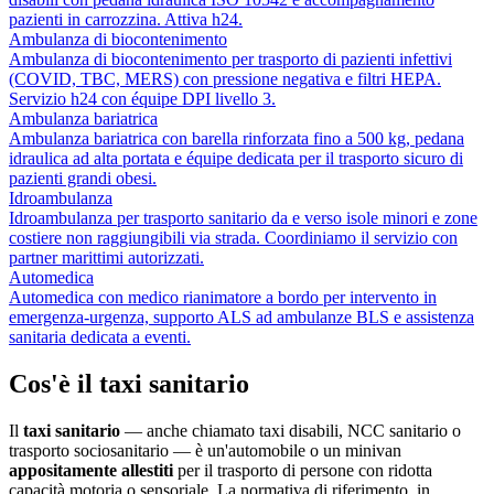
pazienti in carrozzina. Attiva h24.
Ambulanza di biocontenimento
Ambulanza di biocontenimento per trasporto di pazienti infettivi
(COVID, TBC, MERS) con pressione negativa e filtri HEPA.
Servizio h24 con équipe DPI livello 3.
Ambulanza bariatrica
Ambulanza bariatrica con barella rinforzata fino a 500 kg, pedana
idraulica ad alta portata e équipe dedicata per il trasporto sicuro di
pazienti grandi obesi.
Idroambulanza
Idroambulanza per trasporto sanitario da e verso isole minori e zone
costiere non raggiungibili via strada. Coordiniamo il servizio con
partner marittimi autorizzati.
Automedica
Automedica con medico rianimatore a bordo per intervento in
emergenza-urgenza, supporto ALS ad ambulanze BLS e assistenza
sanitaria dedicata a eventi.
Cos'è il taxi sanitario
Il
taxi sanitario
— anche chiamato taxi disabili, NCC sanitario o
trasporto sociosanitario — è un'automobile o un minivan
appositamente allestiti
per il trasporto di persone con ridotta
capacità motoria o sensoriale. La normativa di riferimento, in