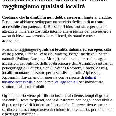
raggiungiamo qualsiasi località
Crediamo che
la disabilità non debba essere un limite al viaggio
.
Per questo abbiamo sviluppato un servizio dedicato di
turismo
accessibile
con partenza da
Bussi sul Tirino
: autista esperto, auto
attrezzata, itinerario costruito intorno alle esigenze del passeggero e
— su richiesta — prenotazione di hotel, ristoranti e musei
accessibili.
Possiamo raggiungere
qualsiasi località italiana ed europea
: città
d'arte (Roma, Firenze, Venezia, Matera), borghi medievali, parchi
naturali (Pollino, Gargano, Murge), stabilimenti termali, spiagge
accessibili del Salento, della costa ionica e dell'Adriatico, santuari di
pellegrinaggio (Lourdes, San Giovanni Rotondo, Loreto, Assisi),
località montane attrezzate per la sci-disabili sulle Alpi e sugli
Appennini. Lavoriamo in sinergia con le risorse di
italia.it —
turismo accessibile
e con la rete
Village for All
per individuare
strutture realmente fruibili.
Ogni itinerario viene pianificato insieme al cliente: tempi di guida
sostenibili, soste frequenti, scelta di ristoranti con bagni accessibili e
di percorsi privi di barriere architettoniche. Il preventivo è sempre
scritto e chiaro, comprensivo di chilometri, ore autista, pernottamenti
e pedaggi autostradali.