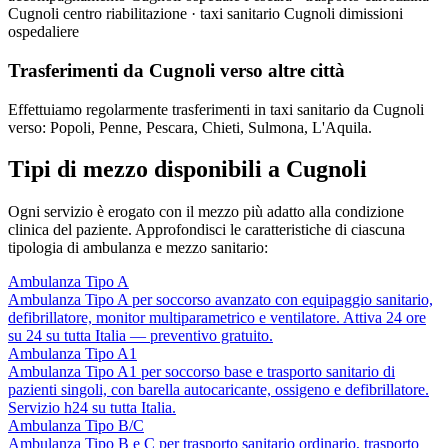
Cugnoli centro riabilitazione · taxi sanitario Cugnoli dimissioni
ospedaliere
Trasferimenti da Cugnoli verso altre città
Effettuiamo regolarmente trasferimenti in taxi sanitario da Cugnoli
verso: Popoli, Penne, Pescara, Chieti, Sulmona, L'Aquila.
Tipi di mezzo disponibili a Cugnoli
Ogni servizio è erogato con il mezzo più adatto alla condizione
clinica del paziente. Approfondisci le caratteristiche di ciascuna
tipologia di ambulanza e mezzo sanitario:
Ambulanza Tipo A
Ambulanza Tipo A per soccorso avanzato con equipaggio sanitario,
defibrillatore, monitor multiparametrico e ventilatore. Attiva 24 ore
su 24 su tutta Italia — preventivo gratuito.
Ambulanza Tipo A1
Ambulanza Tipo A1 per soccorso base e trasporto sanitario di
pazienti singoli, con barella autocaricante, ossigeno e defibrillatore.
Servizio h24 su tutta Italia.
Ambulanza Tipo B/C
Ambulanza Tipo B e C per trasporto sanitario ordinario, trasporto