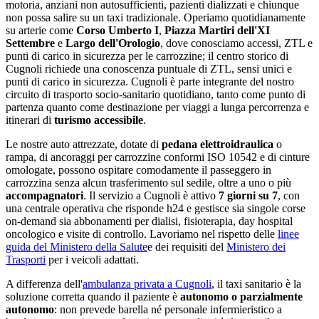
motoria, anziani non autosufficienti, pazienti dializzati e chiunque
non possa salire su un taxi tradizionale. Operiamo quotidianamente
su arterie come
Corso Umberto I
,
Piazza Martiri dell'XI
Settembre
e
Largo dell'Orologio
, dove conosciamo accessi, ZTL e
punti di carico in sicurezza per le carrozzine;
il centro storico di
Cugnoli richiede una conoscenza puntuale di ZTL, sensi unici e
punti di carico in sicurezza
.
Cugnoli
è parte integrante del nostro
circuito di trasporto socio-sanitario quotidiano
, tanto come punto di
partenza quanto come destinazione per viaggi a lunga percorrenza e
itinerari di
turismo accessibile
.
Le nostre auto attrezzate, dotate di
pedana elettroidraulica
o
rampa, di ancoraggi per carrozzine conformi ISO 10542 e di cinture
omologate, possono ospitare comodamente il passeggero in
carrozzina senza alcun trasferimento sul sedile, oltre a uno o più
accompagnatori
. Il servizio a
Cugnoli
è attivo
7 giorni su 7
, con
una centrale operativa che risponde h24 e gestisce sia singole corse
on-demand sia abbonamenti per dialisi, fisioterapia, day hospital
oncologico e visite di controllo. Lavoriamo nel rispetto delle
linee
guida del Ministero della Salute
e dei requisiti del
Ministero dei
Trasporti
per i veicoli adattati.
A differenza dell'
ambulanza privata a
Cugnoli
, il taxi sanitario è la
soluzione corretta quando il paziente è
autonomo o parzialmente
autonomo
: non prevede barella né personale infermieristico a