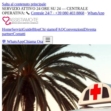
Salta al contenuto principale
SERVIZIO ATTIVO 24 ORE SU 24 — CENTRALE
OPERATIVA:
📞
Centrale 24/7 ·
+39 080 403 8868
·
WhatsApp
Home
Servizi
Guide
Blog
Chi siamo
FAQ
Convenzioni
Diventa
partner
Contatti
💬
WhatsApp
Chiama Ora