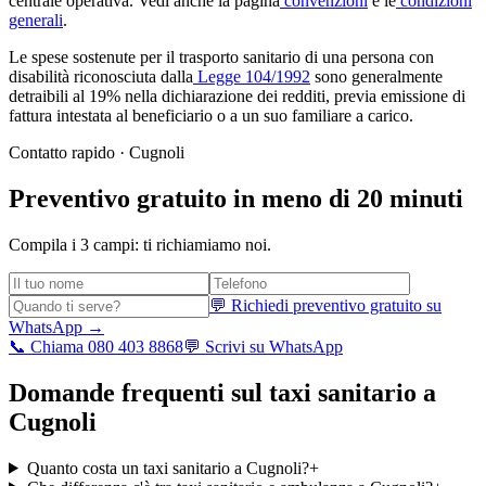
centrale operativa. Vedi anche la pagina
convenzioni
e le
condizioni
generali
.
Le spese sostenute per il trasporto sanitario di una persona con
disabilità riconosciuta dalla
Legge 104/1992
sono generalmente
detraibili al 19% nella dichiarazione dei redditi, previa emissione di
fattura intestata al beneficiario o a un suo familiare a carico.
Contatto rapido ·
Cugnoli
Preventivo gratuito in meno di 20 minuti
Compila i 3 campi: ti richiamiamo noi.
💬 Richiedi preventivo gratuito su
WhatsApp →
📞 Chiama 080 403 8868
💬 Scrivi su WhatsApp
Domande frequenti sul taxi sanitario a
Cugnoli
Quanto costa un taxi sanitario a Cugnoli?
+