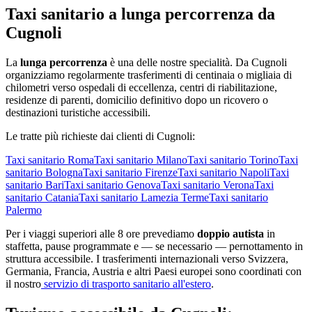
Taxi sanitario a lunga percorrenza da
Cugnoli
La
lunga percorrenza
è una delle nostre specialità. Da
Cugnoli
organizziamo regolarmente trasferimenti di centinaia o migliaia di
chilometri verso ospedali di eccellenza, centri di riabilitazione,
residenze di parenti, domicilio definitivo dopo un ricovero o
destinazioni turistiche accessibili.
Le tratte più richieste dai clienti di
Cugnoli
:
Taxi sanitario
Roma
Taxi sanitario
Milano
Taxi sanitario
Torino
Taxi
sanitario
Bologna
Taxi sanitario
Firenze
Taxi sanitario
Napoli
Taxi
sanitario
Bari
Taxi sanitario
Genova
Taxi sanitario
Verona
Taxi
sanitario
Catania
Taxi sanitario
Lamezia Terme
Taxi sanitario
Palermo
Per i viaggi superiori alle 8 ore prevediamo
doppio autista
in
staffetta, pause programmate e — se necessario — pernottamento in
struttura accessibile. I trasferimenti internazionali verso Svizzera,
Germania, Francia, Austria e altri Paesi europei sono coordinati con
il nostro
servizio di trasporto sanitario all'estero
.