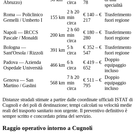
Abruzzo)
circa
78
specialità
2 h 20
Roma — Policlinico
€ 140 – €
Trasferimento
155
km
min
Gemelli / Umberto I
217
fuori regione
circa
2 h 60
Napoli — IRCCS
€ 180 – €
Trasferimento
200
km
min
Pascale / Monaldi
280
fuori regione
circa
Bologna —
5 h
€ 352 – €
Trasferimento
391
km
Sant'Orsola / Rizzoli
circa
547
fuori regione
Doppio
Padova — Azienda
6 h
€ 419 – €
466
km
equipaggio
Ospedale Università
circa
652
incluso
7 h 20
Doppio
Genova — San
€ 511 – €
568
km
min
equipaggio
Martino / Gaslini
795
circa
incluso
Distanze stradali stimate a partire dalle coordinate ufficiali ISTAT di
Cugnoli
e dei poli di destinazione; tempi calcolati su velocità medie
reali del trasporto sanitario non urgente. Il preventivo definitivo è
sempre scritto e concordato prima del servizio.
Raggio operativo intorno a
Cugnoli