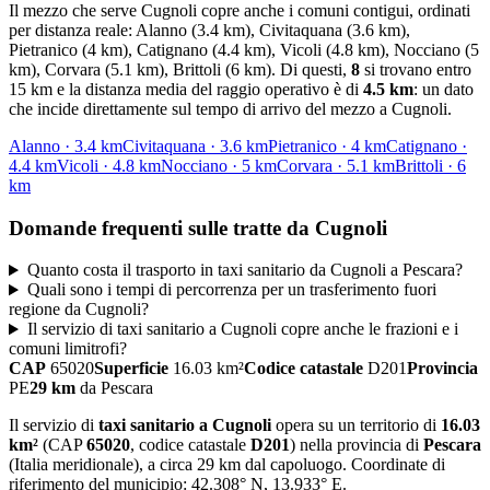
Il mezzo che serve
Cugnoli
copre anche i comuni contigui, ordinati
per distanza reale:
Alanno (3.4 km), Civitaquana (3.6 km),
Pietranico (4 km), Catignano (4.4 km), Vicoli (4.8 km), Nocciano (5
km), Corvara (5.1 km), Brittoli (6 km)
. Di questi,
8
si trovano entro
15 km e la distanza media del raggio operativo è di
4.5
km
: un dato
che incide direttamente sul tempo di arrivo del mezzo a
Cugnoli
.
Alanno
·
3.4
km
Civitaquana
·
3.6
km
Pietranico
·
4
km
Catignano
·
4.4
km
Vicoli
·
4.8
km
Nocciano
·
5
km
Corvara
·
5.1
km
Brittoli
·
6
km
Domande frequenti sulle tratte da
Cugnoli
Quanto costa il trasporto in taxi sanitario da Cugnoli a Pescara?
Quali sono i tempi di percorrenza per un trasferimento fuori
regione da Cugnoli?
Il servizio di taxi sanitario a Cugnoli copre anche le frazioni e i
comuni limitrofi?
CAP
65020
Superficie
16.03
km²
Codice catastale
D201
Provincia
PE
29
km
da
Pescara
Il servizio di
taxi sanitario
a
Cugnoli
opera su un territorio di
16.03
km²
(CAP
65020
, codice catastale
D201
) nella provincia di
Pescara
(
Italia meridionale
)
, a circa 29 km dal capoluogo
. Coordinate di
riferimento del municipio:
42.308
° N,
13.933
° E.