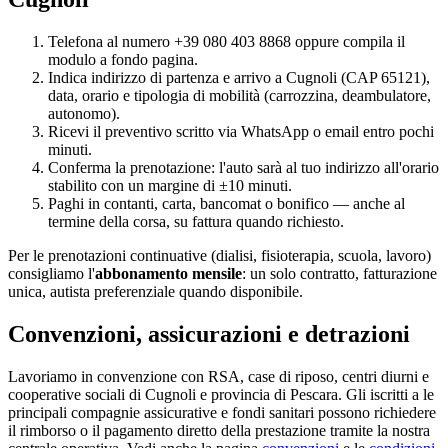
Telefona al numero +39 080 403 8868 oppure compila il
modulo a fondo pagina.
Indica indirizzo di partenza e arrivo a
Cugnoli
(CAP
65121
),
data, orario e tipologia di mobilità (carrozzina, deambulatore,
autonomo).
Ricevi il preventivo scritto via WhatsApp o email entro pochi
minuti.
Conferma la prenotazione: l'auto sarà al tuo indirizzo all'orario
stabilito con un margine di ±10 minuti.
Paghi in contanti, carta, bancomat o bonifico — anche al
termine della corsa, su fattura quando richiesto.
Per le prenotazioni continuative (dialisi, fisioterapia, scuola, lavoro)
consigliamo l'
abbonamento mensile
: un solo contratto, fatturazione
unica, autista preferenziale quando disponibile.
Convenzioni, assicurazioni e detrazioni
Lavoriamo in convenzione con RSA, case di riposo, centri diurni e
cooperative sociali di
Cugnoli
e provincia di
Pescara
. Gli iscritti a le
principali compagnie assicurative e fondi sanitari possono richiedere
il rimborso o il pagamento diretto della prestazione tramite la nostra