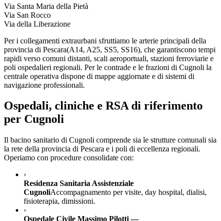
Via Santa Maria della Pietà
Via San Rocco
Via della Liberazione
Per i collegamenti extraurbani sfruttiamo le arterie principali della
provincia di
Pescara
(
A14, A25, SS5, SS16
), che garantiscono tempi
rapidi verso comuni distanti, scali aeroportuali, stazioni ferroviarie e
poli ospedalieri regionali. Per le contrade e le frazioni di
Cugnoli
la
centrale operativa dispone di mappe aggiornate e di sistemi di
navigazione professionali.
Ospedali, cliniche e RSA di riferimento
per
Cugnoli
Il bacino sanitario di
Cugnoli
comprende sia le strutture comunali sia
la rete della provincia di
Pescara
e i poli di eccellenza regionali.
Operiamo con procedure consolidate con:
›
Residenza Sanitaria Assistenziale
Cugnoli
Accompagnamento per visite, day hospital, dialisi,
fisioterapia, dimissioni.
›
Ospedale Civile Massimo Pilotti —