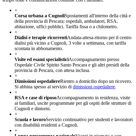
+
Corsa urbana a Cugnoli
Spostamenti all'interno della città e
della provincia di Pescara: ospedali, ambulatori, RSA,
abitazione, uffici pubblici. Tariffa fissa o a chilometro.
+
Dialisi e terapie ricorrenti
Andata-attesa-ritorno per il centro
dialisi più vicino a Cugnoli, 3 volte a settimana, con tariffa
scontata in abbonamento.
+
Visite ed esami specialistici
Accompagnamento presso
Ospedale Civile Spirito Santo Pescara e gli altri presidi della
provincia di Pescara, con attesa inclusa.
+
Dimissioni ospedaliere
Rientro a domicilio dopo un ricovero.
Si abbina spesso al servizio di
dimissioni ospedaliere
.
+
RSA e case di riposo
Accompagnamento in residenza, visite
ai familiari, uscite programmate per gli ospiti delle strutture di
Cugnoli e dintorni.
+
Scuola e lavoro
Servizio continuativo per studenti e lavoratori
con disabilità residenti a Cugnoli.
+
Lunga percorrenza nazionale
Viaggi in giornata o con