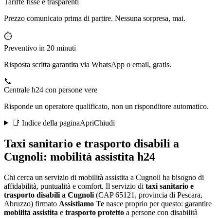
Tariffe fisse e trasparenti
Prezzo comunicato prima di partire. Nessuna sorpresa, mai.
⏱️
Preventivo in 20 minuti
Risposta scritta garantita via WhatsApp o email, gratis.
📞
Centrale h24 con persone vere
Risponde un operatore qualificato, non un risponditore automatico.
📑 Indice della pagina
Apri
Chiudi
Taxi sanitario e trasporto disabili a
Cugnoli
: mobilità assistita h24
Chi cerca un servizio di mobilità assistita a Cugnoli ha bisogno di
affidabilità, puntualità e comfort
. Il servizio di
taxi sanitario e
trasporto disabili a
Cugnoli
(CAP
65121
, provincia di
Pescara
,
Abruzzo
) firmato
Assistiamo Te
nasce proprio per questo: garantire
mobilità assistita
e
trasporto protetto
a persone con disabilità