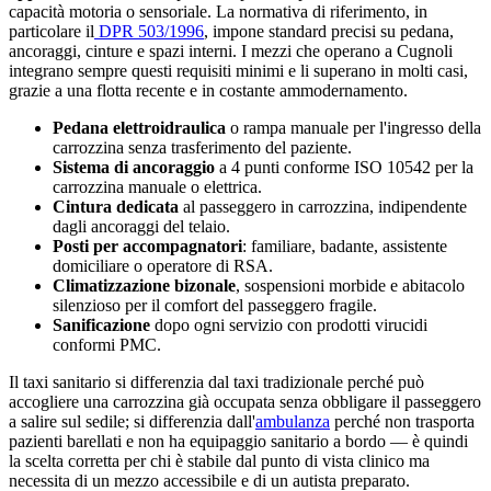
capacità motoria o sensoriale. La normativa di riferimento, in
particolare il
DPR 503/1996
, impone standard precisi su pedana,
ancoraggi, cinture e spazi interni. I mezzi che operano a
Cugnoli
integrano sempre questi requisiti minimi e li superano in molti casi,
grazie a una flotta recente e in costante ammodernamento.
Pedana elettroidraulica
o rampa manuale per l'ingresso della
carrozzina senza trasferimento del paziente.
Sistema di ancoraggio
a 4 punti conforme ISO 10542 per la
carrozzina manuale o elettrica.
Cintura dedicata
al passeggero in carrozzina, indipendente
dagli ancoraggi del telaio.
Posti per accompagnatori
: familiare, badante, assistente
domiciliare o operatore di RSA.
Climatizzazione bizonale
, sospensioni morbide e abitacolo
silenzioso per il comfort del passeggero fragile.
Sanificazione
dopo ogni servizio con prodotti virucidi
conformi PMC.
Il taxi sanitario si differenzia dal taxi tradizionale perché può
accogliere una carrozzina già occupata senza obbligare il passeggero
a salire sul sedile; si differenzia dall'
ambulanza
perché non trasporta
pazienti barellati e non ha equipaggio sanitario a bordo — è quindi
la scelta corretta per chi è stabile dal punto di vista clinico ma
necessita di un mezzo accessibile e di un autista preparato.