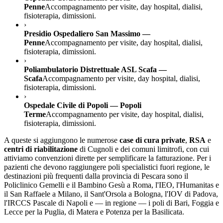
Penne
Accompagnamento per visite, day hospital, dialisi,
fisioterapia, dimissioni.
›
Presidio Ospedaliero San Massimo —
Penne
Accompagnamento per visite, day hospital, dialisi,
fisioterapia, dimissioni.
›
Poliambulatorio Distrettuale ASL Scafa —
Scafa
Accompagnamento per visite, day hospital, dialisi,
fisioterapia, dimissioni.
›
Ospedale Civile di Popoli — Popoli
Terme
Accompagnamento per visite, day hospital, dialisi,
fisioterapia, dimissioni.
A queste si aggiungono le numerose
case di cura private
,
RSA
e
centri di riabilitazione
di
Cugnoli
e dei comuni limitrofi, con cui
attiviamo convenzioni dirette per semplificare la fatturazione. Per i
pazienti che devono raggiungere poli specialistici fuori regione, le
destinazioni più frequenti dalla provincia di
Pescara
sono il
Policlinico Gemelli e il Bambino Gesù a Roma, l'IEO, l'Humanitas e
il San Raffaele a Milano, il Sant'Orsola a Bologna, l'IOV di Padova,
l'IRCCS Pascale di Napoli e — in regione — i poli di Bari, Foggia e
Lecce per la Puglia, di Matera e Potenza per la Basilicata.