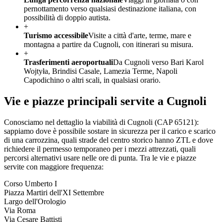
pernottamento verso qualsiasi destinazione italiana, con
possibilità di doppio autista.
+
Turismo accessibile
Visite a città d'arte, terme, mare e
montagna a partire da Cugnoli, con itinerari su misura.
+
Trasferimenti aeroportuali
Da Cugnoli verso Bari Karol
Wojtyła, Brindisi Casale, Lamezia Terme, Napoli
Capodichino o altri scali, in qualsiasi orario.
Vie e piazze principali servite a
Cugnoli
Conosciamo nel dettaglio la viabilità di
Cugnoli
(CAP
65121
):
sappiamo dove è possibile sostare in sicurezza per il carico e scarico
di una carrozzina, quali strade del centro storico hanno ZTL e dove
richiedere il permesso temporaneo per i mezzi attrezzati, quali
percorsi alternativi usare nelle ore di punta. Tra le vie e piazze
servite con maggiore frequenza:
Corso Umberto I
Piazza Martiri dell'XI Settembre
Largo dell'Orologio
Via Roma
Via Cesare Battisti