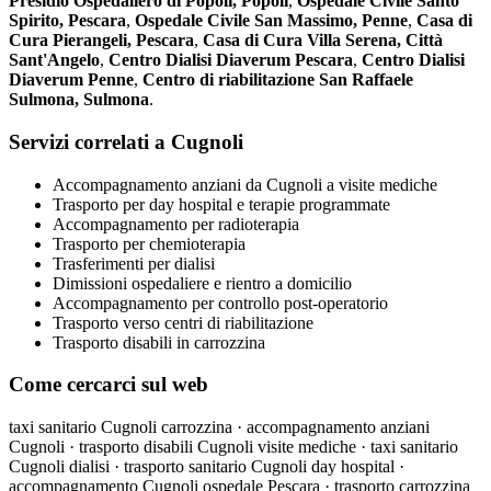
Presidio Ospedaliero di Popoli, Popoli
,
Ospedale Civile Santo
Spirito, Pescara
,
Ospedale Civile San Massimo, Penne
,
Casa di
Cura Pierangeli, Pescara
,
Casa di Cura Villa Serena, Città
Sant'Angelo
,
Centro Dialisi Diaverum Pescara
,
Centro Dialisi
Diaverum Penne
,
Centro di riabilitazione San Raffaele
Sulmona, Sulmona
.
Servizi correlati a Cugnoli
Accompagnamento anziani da Cugnoli a visite mediche
Trasporto per day hospital e terapie programmate
Accompagnamento per radioterapia
Trasporto per chemioterapia
Trasferimenti per dialisi
Dimissioni ospedaliere e rientro a domicilio
Accompagnamento per controllo post-operatorio
Trasporto verso centri di riabilitazione
Trasporto disabili in carrozzina
Come cercarci sul web
taxi sanitario Cugnoli carrozzina · accompagnamento anziani
Cugnoli · trasporto disabili Cugnoli visite mediche · taxi sanitario
Cugnoli dialisi · trasporto sanitario Cugnoli day hospital ·
accompagnamento Cugnoli ospedale Pescara · trasporto carrozzina