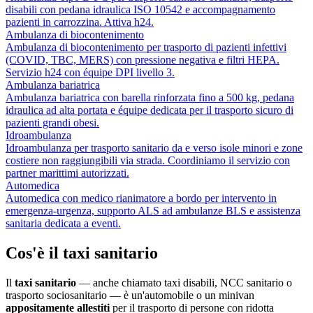
disabili con pedana idraulica ISO 10542 e accompagnamento
pazienti in carrozzina. Attiva h24.
Ambulanza di biocontenimento
Ambulanza di biocontenimento per trasporto di pazienti infettivi
(COVID, TBC, MERS) con pressione negativa e filtri HEPA.
Servizio h24 con équipe DPI livello 3.
Ambulanza bariatrica
Ambulanza bariatrica con barella rinforzata fino a 500 kg, pedana
idraulica ad alta portata e équipe dedicata per il trasporto sicuro di
pazienti grandi obesi.
Idroambulanza
Idroambulanza per trasporto sanitario da e verso isole minori e zone
costiere non raggiungibili via strada. Coordiniamo il servizio con
partner marittimi autorizzati.
Automedica
Automedica con medico rianimatore a bordo per intervento in
emergenza-urgenza, supporto ALS ad ambulanze BLS e assistenza
sanitaria dedicata a eventi.
Cos'è il taxi sanitario
Il
taxi sanitario
— anche chiamato taxi disabili, NCC sanitario o
trasporto sociosanitario — è un'automobile o un minivan
appositamente allestiti
per il trasporto di persone con ridotta