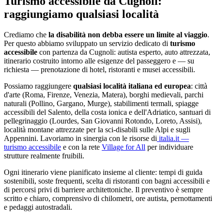
Turismo accessibile da
Cugnoli
:
raggiungiamo qualsiasi località
Crediamo che
la disabilità non debba essere un limite al viaggio
.
Per questo abbiamo sviluppato un servizio dedicato di
turismo
accessibile
con partenza da
Cugnoli
: autista esperto, auto attrezzata,
itinerario costruito intorno alle esigenze del passeggero e — su
richiesta — prenotazione di hotel, ristoranti e musei accessibili.
Possiamo raggiungere
qualsiasi località italiana ed europea
: città
d'arte (Roma, Firenze, Venezia, Matera), borghi medievali, parchi
naturali (Pollino, Gargano, Murge), stabilimenti termali, spiagge
accessibili del Salento, della costa ionica e dell'Adriatico, santuari di
pellegrinaggio (Lourdes, San Giovanni Rotondo, Loreto, Assisi),
località montane attrezzate per la sci-disabili sulle Alpi e sugli
Appennini. Lavoriamo in sinergia con le risorse di
italia.it —
turismo accessibile
e con la rete
Village for All
per individuare
strutture realmente fruibili.
Ogni itinerario viene pianificato insieme al cliente: tempi di guida
sostenibili, soste frequenti, scelta di ristoranti con bagni accessibili e
di percorsi privi di barriere architettoniche. Il preventivo è sempre
scritto e chiaro, comprensivo di chilometri, ore autista, pernottamenti
e pedaggi autostradali.