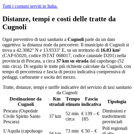
Tutti i comuni serviti in Italia.
Distanze, tempi e costi delle tratte da
Cugnoli
Ogni preventivo di
taxi sanitario
a
Cugnoli
parte da un dato
oggettivo: la distanza reale da percorrere. Il municipio di
Cugnoli
si
trova a
42.3082
° N e
13.9333
° E, su un territorio di
16.03
km²
(CAP
65020
, codice ISTAT
068017
, codice catastale
D201
) nella
provincia di
Pescara
, a circa
37
km su strada
dal capoluogo (
52
min circa
)
. Di seguito le tratte più richieste calcolate da
Cugnoli
, con
tempo di percorrenza e fascia di prezzo indicativa comprensiva di
pedaggi, carburante e uscita del mezzo.
Tratte, distanze, tempi e tariffe indicative del servizio di
taxi sanitario
da
Cugnoli
Destinazione da
Km
Tempo
Fascia
Tipologia
Cugnoli
stradali
stimato
indicativa
Pescara (Ospedale
Dimissioni e
52 min
€ 139 – €
Civile Spirito Santo
37
km
trasferimenti
circa
185
Pescara)
provinciali
Poli regionali
L'Aquila (capoluogo
73 min
€ 50 – €
56
km
di alta