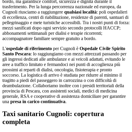
bordo, ma garantisce comfort, sicurezza e dignità durante il
trasferimento. Per la lunga percorrenza nazionale ed europea, da
Cugnoli
riusciamo a raggiungere
qualsiasi località
: poli ospedalieri
di eccellenza, centri di riabilitazione, residenze di parenti, santuari di
pellegrinaggio e mete turistiche accessibili. Tra i nostri punti di forza:
mezzi sanificati dopo ogni servizio secondo protocolli HACCP;
abbonamenti settimanali per dialisi e terapie ricorrenti;
accompagnatore familiare sempre gratuito a bordo
.
L'
ospedale di riferimento
per
Cugnoli
è
Ospedale Civile Spirito
Santo Pescara
: lo raggiungiamo con mezzi attrezzati passando per
gli ingressi dedicati alle ambulanze e ai veicoli adattati, evitando le
aree a traffico limitato e fermandoci nei punti di accoglienza più
prossimi ai reparti di dialisi, oncologia, fisioterapia e pronto
soccorso. La logistica di arrivo è studiata per ridurre al minimo il
tragitto a piedi del passeggero in carrozzina o con difficoltà di
deambulazione. Collaboriamo inoltre con i presidi territoriali della
provincia di
Pescara
, con assistenti sociali, medici di medicina
generale, RSA e cooperative di assistenza domiciliare per garantire
una
presa in carico continuativa
.
Taxi sanitario Cugnoli: copertura
completa