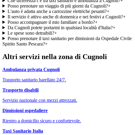
Che differenza c'è tra taxi sanitario e ambulanza a Cugnoli?
+
Posso prenotare un viaggio di più giorni da Cugnoli?
+
L'auto è adatta anche a carrozzine elettriche pesanti?
+
Il servizio è attivo anche di domenica e nei festivi a Cugnoli?
+
Posso accompagnare il mio familiare a bordo?
+
Da Cugnoli potete portarmi in qualsiasi località d'Italia?
+
Le spese sono detraibili?
+
Posso prenotare il taxi sanitario per dimissioni da Ospedale Civile
Spirito Santo Pescara?
+
Altri servizi nella zona di
Cugnoli
Ambulanza privata
Cugnoli
Trasporto sanitario barellato 24/7.
Trasporto disabili
Servizio nazionale con mezzi attrezzati.
Dimissioni ospedaliere
Rientro a domicilio sicuro e confortevole.
Taxi Sanitario Italia