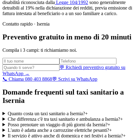
disabilità riconosciuta dalla
Legge 104/1992
sono generalmente
detraibili al 19% nella dichiarazione dei redditi, previa emissione di
fattura intestata al beneficiario o a un suo familiare a carico.
Contatto rapido ·
Isernia
Preventivo gratuito in meno di 20 minuti
Compila i 3 campi: ti richiamiamo noi.
💬 Richiedi preventivo gratuito su
WhatsApp →
📞 Chiama 080 403 8868
💬 Scrivi su WhatsApp
Domande frequenti sul taxi sanitario a
Isernia
Quanto costa un taxi sanitario a Isernia?
+
Che differenza c'è tra taxi sanitario e ambulanza a Isernia?
+
Posso prenotare un viaggio di più giorni da Isernia?
+
L'auto è adatta anche a carrozzine elettriche pesanti?
+
Il servizio è attivo anche di domenica e nei festivi a Isernia?
+