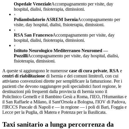
Ospedale Veneziale
Accompagnamento per visite, day
hospital, dialisi, fisioterapia, dimissioni.
›
Poliambulatorio ASREM Isernia
Accompagnamento per
visite, day hospital, dialisi, fisioterapia, dimissioni.
›
RSA San Francesco
Accompagnamento per visite, day
hospital, dialisi, fisioterapia, dimissioni.
›
Istituto Neurologico Mediterraneo Neuromed —
Pozzilli
Accompagnamento per visite, day hospital, dialisi,
fisioterapia, dimissioni.
A queste si aggiungono le numerose
case di cura private
,
RSA
e
centri di riabilitazione
di
Isernia
e dei comuni limitrofi, con cui
attiviamo convenzioni dirette per semplificare la fatturazione. Per i
pazienti che devono raggiungere poli specialistici fuori regione, le
destinazioni più frequenti dalla provincia di
Isernia
sono il
Policlinico Gemelli e il Bambino Gesù a Roma, l'IEO, l'Humanitas e
il San Raffaele a Milano, il Sant'Orsola a Bologna, l'IOV di Padova,
l'IRCCS Pascale di Napoli e — in regione — i poli di Bari, Foggia e
Lecce per la Puglia, di Matera e Potenza per la Basilicata.
Taxi sanitario a lunga percorrenza da