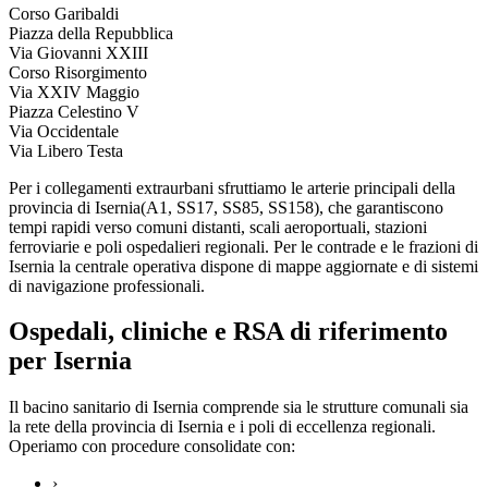
Corso Garibaldi
Piazza della Repubblica
Via Giovanni XXIII
Corso Risorgimento
Via XXIV Maggio
Piazza Celestino V
Via Occidentale
Via Libero Testa
Per i collegamenti extraurbani sfruttiamo le arterie principali della
provincia di
Isernia
(
A1, SS17, SS85, SS158
), che garantiscono
tempi rapidi verso comuni distanti, scali aeroportuali, stazioni
ferroviarie e poli ospedalieri regionali. Per le contrade e le frazioni di
Isernia
la centrale operativa dispone di mappe aggiornate e di sistemi
di navigazione professionali.
Ospedali, cliniche e RSA di riferimento
per
Isernia
Il bacino sanitario di
Isernia
comprende sia le strutture comunali sia
la rete della provincia di
Isernia
e i poli di eccellenza regionali.
Operiamo con procedure consolidate con:
›