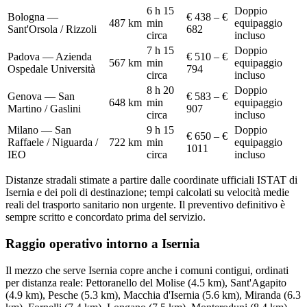
6 h 15
Doppio
Bologna —
€ 438 – €
487
km
min
equipaggio
Sant'Orsola / Rizzoli
682
circa
incluso
7 h 15
Doppio
Padova — Azienda
€ 510 – €
567
km
min
equipaggio
Ospedale Università
794
circa
incluso
8 h 20
Doppio
Genova — San
€ 583 – €
648
km
min
equipaggio
Martino / Gaslini
907
circa
incluso
Milano — San
9 h 15
Doppio
€ 650 – €
Raffaele / Niguarda /
722
km
min
equipaggio
1011
IEO
circa
incluso
Distanze stradali stimate a partire dalle coordinate ufficiali ISTAT di
Isernia
e dei poli di destinazione; tempi calcolati su velocità medie
reali del trasporto sanitario non urgente. Il preventivo definitivo è
sempre scritto e concordato prima del servizio.
Raggio operativo intorno a
Isernia
Il mezzo che serve
Isernia
copre anche i comuni contigui, ordinati
per distanza reale:
Pettoranello del Molise (4.5 km), Sant'Agapito
(4.9 km), Pesche (5.3 km), Macchia d'Isernia (5.6 km), Miranda (6.3