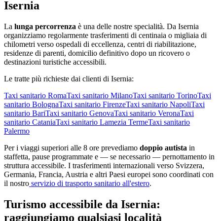
Isernia
La
lunga percorrenza
è una delle nostre specialità. Da
Isernia
organizziamo regolarmente trasferimenti di centinaia o migliaia di
chilometri verso ospedali di eccellenza, centri di riabilitazione,
residenze di parenti, domicilio definitivo dopo un ricovero o
destinazioni turistiche accessibili.
Le tratte più richieste dai clienti di
Isernia
:
Taxi sanitario
Roma
Taxi sanitario
Milano
Taxi sanitario
Torino
Taxi
sanitario
Bologna
Taxi sanitario
Firenze
Taxi sanitario
Napoli
Taxi
sanitario
Bari
Taxi sanitario
Genova
Taxi sanitario
Verona
Taxi
sanitario
Catania
Taxi sanitario
Lamezia Terme
Taxi sanitario
Palermo
Per i viaggi superiori alle 8 ore prevediamo
doppio autista
in
staffetta, pause programmate e — se necessario — pernottamento in
struttura accessibile. I trasferimenti internazionali verso Svizzera,
Germania, Francia, Austria e altri Paesi europei sono coordinati con
il nostro
servizio di trasporto sanitario all'estero
.
Turismo accessibile da
Isernia
:
raggiungiamo qualsiasi località