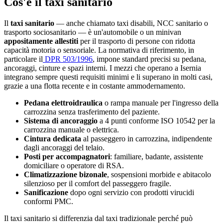
Cos'è il taxi sanitario
Il
taxi sanitario
— anche chiamato taxi disabili, NCC sanitario o
trasporto sociosanitario — è un'automobile o un minivan
appositamente allestiti
per il trasporto di persone con ridotta
capacità motoria o sensoriale. La normativa di riferimento, in
particolare il
DPR 503/1996
, impone standard precisi su pedana,
ancoraggi, cinture e spazi interni. I mezzi che operano a
Isernia
integrano sempre questi requisiti minimi e li superano in molti casi,
grazie a una flotta recente e in costante ammodernamento.
Pedana elettroidraulica
o rampa manuale per l'ingresso della
carrozzina senza trasferimento del paziente.
Sistema di ancoraggio
a 4 punti conforme ISO 10542 per la
carrozzina manuale o elettrica.
Cintura dedicata
al passeggero in carrozzina, indipendente
dagli ancoraggi del telaio.
Posti per accompagnatori
: familiare, badante, assistente
domiciliare o operatore di RSA.
Climatizzazione bizonale
, sospensioni morbide e abitacolo
silenzioso per il comfort del passeggero fragile.
Sanificazione
dopo ogni servizio con prodotti virucidi
conformi PMC.
Il taxi sanitario si differenzia dal taxi tradizionale perché può