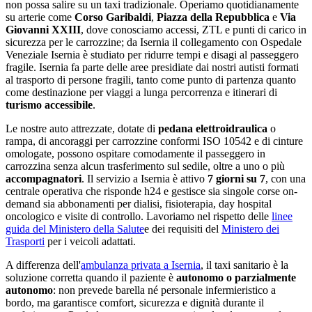
non possa salire su un taxi tradizionale. Operiamo quotidianamente
su arterie come
Corso Garibaldi
,
Piazza della Repubblica
e
Via
Giovanni XXIII
, dove conosciamo accessi, ZTL e punti di carico in
sicurezza per le carrozzine;
da Isernia il collegamento con Ospedale
Veneziale Isernia è studiato per ridurre tempi e disagi al passeggero
fragile
.
Isernia
fa parte delle aree presidiate dai nostri autisti formati
al trasporto di persone fragili
, tanto come punto di partenza quanto
come destinazione per viaggi a lunga percorrenza e itinerari di
turismo accessibile
.
Le nostre auto attrezzate, dotate di
pedana elettroidraulica
o
rampa, di ancoraggi per carrozzine conformi ISO 10542 e di cinture
omologate, possono ospitare comodamente il passeggero in
carrozzina senza alcun trasferimento sul sedile, oltre a uno o più
accompagnatori
. Il servizio a
Isernia
è attivo
7 giorni su 7
, con una
centrale operativa che risponde h24 e gestisce sia singole corse on-
demand sia abbonamenti per dialisi, fisioterapia, day hospital
oncologico e visite di controllo. Lavoriamo nel rispetto delle
linee
guida del Ministero della Salute
e dei requisiti del
Ministero dei
Trasporti
per i veicoli adattati.
A differenza dell'
ambulanza privata a
Isernia
, il taxi sanitario è la
soluzione corretta quando il paziente è
autonomo o parzialmente
autonomo
: non prevede barella né personale infermieristico a
bordo, ma garantisce comfort, sicurezza e dignità durante il