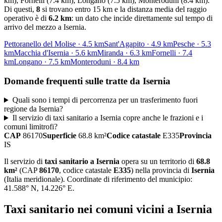
km), Fornelli (7.4 km), Longano (7.5 km), Monteroduni (8.4 km)
.
Di questi,
8
si trovano entro 15 km e la distanza media del raggio
operativo è di
6.2
km
: un dato che incide direttamente sul tempo di
arrivo del mezzo a
Isernia
.
Pettoranello del Molise
·
4.5
km
Sant'Agapito
·
4.9
km
Pesche
·
5.3
km
Macchia d'Isernia
·
5.6
km
Miranda
·
6.3
km
Fornelli
·
7.4
km
Longano
·
7.5
km
Monteroduni
·
8.4
km
Domande frequenti sulle tratte da
Isernia
Quali sono i tempi di percorrenza per un trasferimento fuori
regione da Isernia?
Il servizio di taxi sanitario a Isernia copre anche le frazioni e i
comuni limitrofi?
CAP
86170
Superficie
68.8
km²
Codice catastale
E335
Provincia
IS
Il servizio di
taxi sanitario
a
Isernia
opera su un territorio di
68.8
km²
(CAP
86170
, codice catastale
E335
) nella provincia di
Isernia
(
Italia meridionale
)
. Coordinate di riferimento del municipio:
41.588
° N,
14.226
° E.
Taxi sanitario
nei comuni vicini a
Isernia