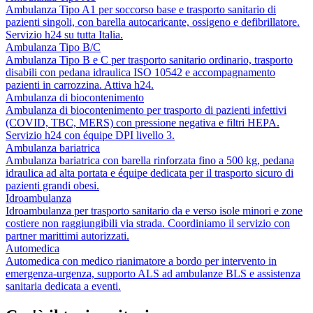
Ambulanza Tipo A1 per soccorso base e trasporto sanitario di
pazienti singoli, con barella autocaricante, ossigeno e defibrillatore.
Servizio h24 su tutta Italia.
Ambulanza Tipo B/C
Ambulanza Tipo B e C per trasporto sanitario ordinario, trasporto
disabili con pedana idraulica ISO 10542 e accompagnamento
pazienti in carrozzina. Attiva h24.
Ambulanza di biocontenimento
Ambulanza di biocontenimento per trasporto di pazienti infettivi
(COVID, TBC, MERS) con pressione negativa e filtri HEPA.
Servizio h24 con équipe DPI livello 3.
Ambulanza bariatrica
Ambulanza bariatrica con barella rinforzata fino a 500 kg, pedana
idraulica ad alta portata e équipe dedicata per il trasporto sicuro di
pazienti grandi obesi.
Idroambulanza
Idroambulanza per trasporto sanitario da e verso isole minori e zone
costiere non raggiungibili via strada. Coordiniamo il servizio con
partner marittimi autorizzati.
Automedica
Automedica con medico rianimatore a bordo per intervento in
emergenza-urgenza, supporto ALS ad ambulanze BLS e assistenza
sanitaria dedicata a eventi.