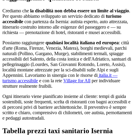
Crediamo che
la disabilità non debba essere un limite al viaggio
.
Per questo abbiamo sviluppato un servizio dedicato di
turismo
accessibile
con partenza da
Isernia
: autista esperto, auto attrezzata,
itinerario costruito intorno alle esigenze del passeggero e — su
richiesta — prenotazione di hotel, ristoranti e musei accessibili.
Possiamo raggiungere
qualsiasi località italiana ed europea
: città
d'arte (Roma, Firenze, Venezia, Matera), borghi medievali, parchi
naturali (Pollino, Gargano, Murge), stabilimenti termali, spiagge
accessibili del Salento, della costa ionica e dell'Adriatico, santuari di
pellegrinaggio (Lourdes, San Giovanni Rotondo, Loreto, Assisi),
località montane attrezzate per la sci-disabili sulle Alpi e sugli
Appennini. Lavoriamo in sinergia con le risorse di
italia.it —
turismo accessibile
e con la rete
Village for All
per individuare
strutture realmente fruibili.
Ogni itinerario viene pianificato insieme al cliente: tempi di guida
sostenibili, soste frequenti, scelta di ristoranti con bagni accessibili e
di percorsi privi di barriere architettoniche. Il preventivo è sempre
scritto e chiaro, comprensivo di chilometri, ore autista, pernottamenti
e pedaggi autostradali.
Tabella prezzi taxi sanitario
Isernia