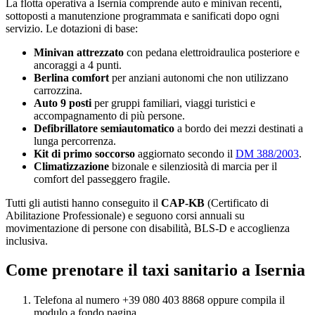
La flotta operativa a
Isernia
comprende auto e minivan recenti,
sottoposti a manutenzione programmata e sanificati dopo ogni
servizio. Le dotazioni di base:
Minivan attrezzato
con pedana elettroidraulica posteriore e
ancoraggi a 4 punti.
Berlina comfort
per anziani autonomi che non utilizzano
carrozzina.
Auto 9 posti
per gruppi familiari, viaggi turistici e
accompagnamento di più persone.
Defibrillatore semiautomatico
a bordo dei mezzi destinati a
lunga percorrenza.
Kit di primo soccorso
aggiornato secondo il
DM 388/2003
.
Climatizzazione
bizonale e silenziosità di marcia per il
comfort del passeggero fragile.
Tutti gli autisti hanno conseguito il
CAP-KB
(Certificato di
Abilitazione Professionale) e seguono corsi annuali su
movimentazione di persone con disabilità, BLS-D e accoglienza
inclusiva.
Come prenotare il taxi sanitario a
Isernia
Telefona al numero +39 080 403 8868 oppure compila il
modulo a fondo pagina.