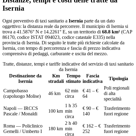
Isernia
Ogni preventivo di
taxi sanitario
a
Isernia
parte da un dato
oggettivo: la distanza reale da percorrere. Il municipio di
Isernia
si
trova a
41.5876
° N e
14.2261
° E, su un territorio di
68.8
km²
(CAP
86170
, codice ISTAT
094023
, codice catastale
E335
) nella
provincia di
Isernia
. Di seguito le tratte più richieste calcolate da
Isernia
, con tempo di percorrenza e fascia di prezzo indicativa
comprensiva di pedaggi, carburante e uscita del mezzo.
Tratte, distanze, tempi e tariffe indicative del servizio di
taxi sanitario
da
Isernia
Destinazione da
Km
Tempo
Fascia
Tipologia
Isernia
stradali
stimato
indicativa
Poli regionali
Campobasso
62 min
€ 41 – €
46
km
di alta
(capoluogo Molise)
circa
64
specialità
1 h 35
Napoli — IRCCS
€ 90 – €
Trasferimento
100
km
min
Pascale / Monaldi
140
fuori regione
circa
2 h 40
Roma — Policlinico
€ 162 – €
Trasferimento
180
km
min
Gemelli / Umberto I
252
fuori regione
circa