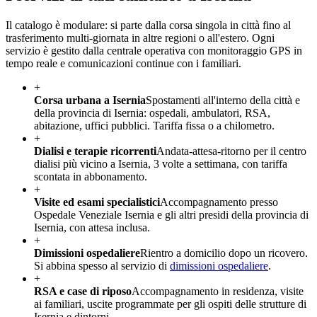
Il catalogo è modulare: si parte dalla corsa singola in città fino al
trasferimento multi-giornata in altre regioni o all'estero. Ogni
servizio è gestito dalla centrale operativa con monitoraggio GPS in
tempo reale e comunicazioni continue con i familiari.
+
Corsa urbana a Isernia
Spostamenti all'interno della città e
della provincia di Isernia: ospedali, ambulatori, RSA,
abitazione, uffici pubblici. Tariffa fissa o a chilometro.
+
Dialisi e terapie ricorrenti
Andata-attesa-ritorno per il centro
dialisi più vicino a Isernia, 3 volte a settimana, con tariffa
scontata in abbonamento.
+
Visite ed esami specialistici
Accompagnamento presso
Ospedale Veneziale Isernia e gli altri presidi della provincia di
Isernia, con attesa inclusa.
+
Dimissioni ospedaliere
Rientro a domicilio dopo un ricovero.
Si abbina spesso al servizio di
dimissioni ospedaliere
.
+
RSA e case di riposo
Accompagnamento in residenza, visite
ai familiari, uscite programmate per gli ospiti delle strutture di
Isernia e dintorni.