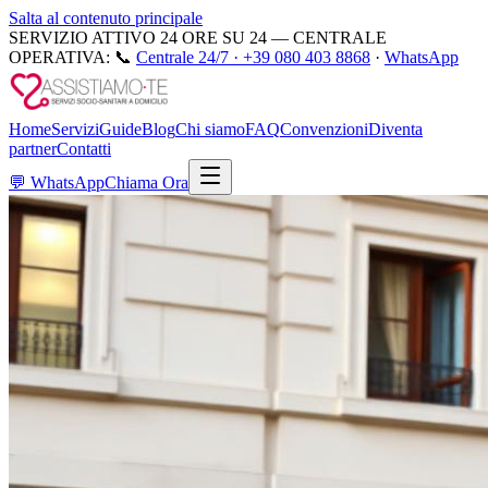
Salta al contenuto principale
SERVIZIO ATTIVO 24 ORE SU 24 — CENTRALE
OPERATIVA:
📞
Centrale 24/7 ·
+39 080 403 8868
·
WhatsApp
Home
Servizi
Guide
Blog
Chi siamo
FAQ
Convenzioni
Diventa
partner
Contatti
💬
WhatsApp
Chiama Ora