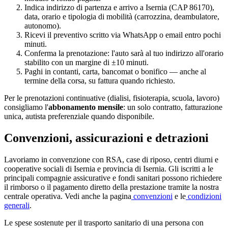
Indica indirizzo di partenza e arrivo a
Isernia
(CAP
86170
),
data, orario e tipologia di mobilità (carrozzina, deambulatore,
autonomo).
Ricevi il preventivo scritto via WhatsApp o email entro pochi
minuti.
Conferma la prenotazione: l'auto sarà al tuo indirizzo all'orario
stabilito con un margine di ±10 minuti.
Paghi in contanti, carta, bancomat o bonifico — anche al
termine della corsa, su fattura quando richiesto.
Per le prenotazioni continuative (dialisi, fisioterapia, scuola, lavoro)
consigliamo l'
abbonamento mensile
: un solo contratto, fatturazione
unica, autista preferenziale quando disponibile.
Convenzioni, assicurazioni e detrazioni
Lavoriamo in convenzione con RSA, case di riposo, centri diurni e
cooperative sociali di
Isernia
e provincia di
Isernia
. Gli iscritti a le
principali compagnie assicurative e fondi sanitari possono richiedere
il rimborso o il pagamento diretto della prestazione tramite la nostra
centrale operativa. Vedi anche la pagina
convenzioni
e le
condizioni
generali
.
Le spese sostenute per il trasporto sanitario di una persona con