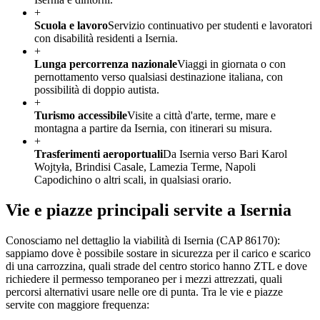
+
Scuola e lavoro
Servizio continuativo per studenti e lavoratori
con disabilità residenti a Isernia.
+
Lunga percorrenza nazionale
Viaggi in giornata o con
pernottamento verso qualsiasi destinazione italiana, con
possibilità di doppio autista.
+
Turismo accessibile
Visite a città d'arte, terme, mare e
montagna a partire da Isernia, con itinerari su misura.
+
Trasferimenti aeroportuali
Da Isernia verso Bari Karol
Wojtyła, Brindisi Casale, Lamezia Terme, Napoli
Capodichino o altri scali, in qualsiasi orario.
Vie e piazze principali servite a
Isernia
Conosciamo nel dettaglio la viabilità di
Isernia
(CAP
86170
):
sappiamo dove è possibile sostare in sicurezza per il carico e scarico
di una carrozzina, quali strade del centro storico hanno ZTL e dove
richiedere il permesso temporaneo per i mezzi attrezzati, quali
percorsi alternativi usare nelle ore di punta. Tra le vie e piazze
servite con maggiore frequenza: