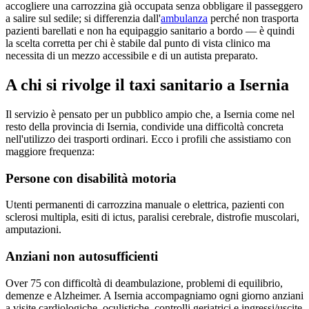
accogliere una carrozzina già occupata senza obbligare il passeggero
a salire sul sedile; si differenzia dall'
ambulanza
perché non trasporta
pazienti barellati e non ha equipaggio sanitario a bordo — è quindi
la scelta corretta per chi è stabile dal punto di vista clinico ma
necessita di un mezzo accessibile e di un autista preparato.
A chi si rivolge il taxi sanitario a
Isernia
Il servizio è pensato per un pubblico ampio che, a
Isernia
come nel
resto della provincia di
Isernia
, condivide una difficoltà concreta
nell'utilizzo dei trasporti ordinari. Ecco i profili che assistiamo con
maggiore frequenza:
Persone con disabilità motoria
Utenti permanenti di carrozzina manuale o elettrica, pazienti con
sclerosi multipla, esiti di ictus, paralisi cerebrale, distrofie muscolari,
amputazioni.
Anziani non autosufficienti
Over 75 con difficoltà di deambulazione, problemi di equilibrio,
demenze e Alzheimer. A Isernia accompagniamo ogni giorno anziani
a visite cardiologiche, oculistiche, controlli geriatrici e ingressi/uscite