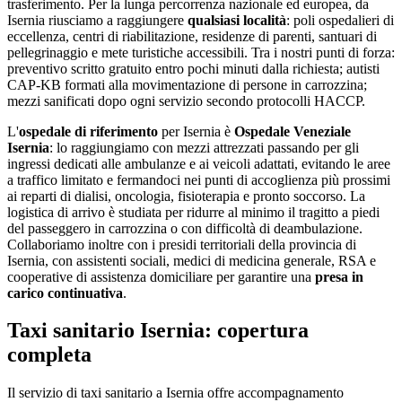
trasferimento. Per la lunga percorrenza nazionale ed europea, da
Isernia
riusciamo a raggiungere
qualsiasi località
: poli ospedalieri di
eccellenza, centri di riabilitazione, residenze di parenti, santuari di
pellegrinaggio e mete turistiche accessibili. Tra i nostri punti di forza:
preventivo scritto gratuito entro pochi minuti dalla richiesta; autisti
CAP-KB formati alla movimentazione di persone in carrozzina;
mezzi sanificati dopo ogni servizio secondo protocolli HACCP
.
L'
ospedale di riferimento
per
Isernia
è
Ospedale Veneziale
Isernia
: lo raggiungiamo con mezzi attrezzati passando per gli
ingressi dedicati alle ambulanze e ai veicoli adattati, evitando le aree
a traffico limitato e fermandoci nei punti di accoglienza più prossimi
ai reparti di dialisi, oncologia, fisioterapia e pronto soccorso. La
logistica di arrivo è studiata per ridurre al minimo il tragitto a piedi
del passeggero in carrozzina o con difficoltà di deambulazione.
Collaboriamo inoltre con i presidi territoriali della provincia di
Isernia
, con assistenti sociali, medici di medicina generale, RSA e
cooperative di assistenza domiciliare per garantire una
presa in
carico continuativa
.
Taxi sanitario Isernia: copertura
completa
Il servizio di taxi sanitario a Isernia offre accompagnamento