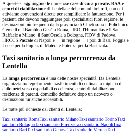
A queste si aggiungono le numerose
case di cura private
,
RSA
e
centri di riabilitazione
di
Lentella
e dei comuni limitrofi, con cui
attiviamo convenzioni dirette per semplificare la fatturazione. Per i
pazienti che devono raggiungere poli specialistici fuori regione, le
destinazioni più frequenti dalla provincia di
Chieti
sono il Policlinico
Gemelli e il Bambino Gesù a Roma, l'IEO, l'Humanitas e il San
Raffaele a Milano, il Sant'Orsola a Bologna, l'IOV di Padova,
l'IRCCS Pascale di Napoli e — in regione — i poli di Bari, Foggia e
Lecce per la Puglia, di Matera e Potenza per la Basilicata.
Taxi sanitario a lunga percorrenza da
Lentella
La
lunga percorrenza
è una delle nostre specialità. Da
Lentella
organizziamo regolarmente trasferimenti di centinaia o migliaia di
chilometri verso ospedali di eccellenza, centri di riabilitazione,
residenze di parenti, domicilio definitivo dopo un ricovero o
destinazioni turistiche accessibili.
Le tratte più richieste dai clienti di
Lentella
:
Taxi sanitario
Roma
Taxi sanitario
Milano
Taxi sanitario
Torino
Taxi
sanitario
Bologna
Taxi sanitario
Firenze
Taxi sanitario
Napoli
Taxi
sanitario
Bari
Taxi sanitario
Genova
Taxi sanitario
Verona
Taxi