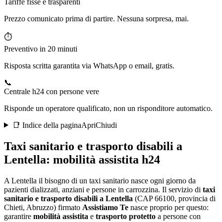
Tariffe fisse e trasparenti
Prezzo comunicato prima di partire. Nessuna sorpresa, mai.
⏱️
Preventivo in 20 minuti
Risposta scritta garantita via WhatsApp o email, gratis.
📞
Centrale h24 con persone vere
Risponde un operatore qualificato, non un risponditore automatico.
📑 Indice della pagina
Apri
Chiudi
Taxi sanitario e trasporto disabili a
Lentella
: mobilità assistita h24
A Lentella il bisogno di un taxi sanitario nasce ogni giorno da
pazienti dializzati, anziani e persone in carrozzina
. Il servizio di
taxi
sanitario e trasporto disabili a
Lentella
(CAP
66100
, provincia di
Chieti
,
Abruzzo
) firmato
Assistiamo Te
nasce proprio per questo:
garantire
mobilità assistita
e
trasporto protetto
a persone con