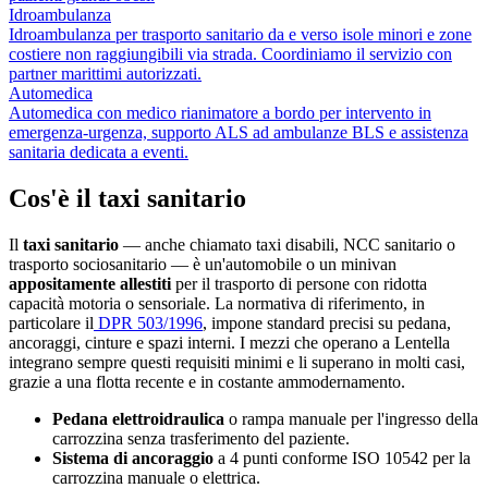
Idroambulanza
Idroambulanza per trasporto sanitario da e verso isole minori e zone
costiere non raggiungibili via strada. Coordiniamo il servizio con
partner marittimi autorizzati.
Automedica
Automedica con medico rianimatore a bordo per intervento in
emergenza-urgenza, supporto ALS ad ambulanze BLS e assistenza
sanitaria dedicata a eventi.
Cos'è il taxi sanitario
Il
taxi sanitario
— anche chiamato taxi disabili, NCC sanitario o
trasporto sociosanitario — è un'automobile o un minivan
appositamente allestiti
per il trasporto di persone con ridotta
capacità motoria o sensoriale. La normativa di riferimento, in
particolare il
DPR 503/1996
, impone standard precisi su pedana,
ancoraggi, cinture e spazi interni. I mezzi che operano a
Lentella
integrano sempre questi requisiti minimi e li superano in molti casi,
grazie a una flotta recente e in costante ammodernamento.
Pedana elettroidraulica
o rampa manuale per l'ingresso della
carrozzina senza trasferimento del paziente.
Sistema di ancoraggio
a 4 punti conforme ISO 10542 per la
carrozzina manuale o elettrica.