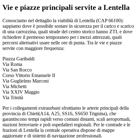
Vie e piazze principali servite a
Lentella
Conosciamo nel dettaglio la viabilità di
Lentella
(CAP
66100
):
sappiamo dove è possibile sostare in sicurezza per il carico e scarico
di una carrozzina, quali strade del centro storico hanno ZTL e dove
richiedere il permesso temporaneo per i mezzi attrezzati, quali
percorsi alternativi usare nelle ore di punta. Tra le vie e piazze
servite con maggiore frequenza:
Piazza Garibaldi
Via Roma
Via San Rocco
Corso Vittorio Emanuele II
Via Guglielmo Marconi
Via Michetti
Via XXIV Maggio
Via Trinità
Per i collegamenti extraurbani sfruttiamo le arterie principali della
provincia di
Chieti
(
A14, A25, SS16, SS650 Trignina
), che
garantiscono tempi rapidi verso comuni distanti, scali aeroportuali,
stazioni ferroviarie e poli ospedalieri regionali. Per le contrade e le
frazioni di
Lentella
la centrale operativa dispone di mappe
aggiornate e di sistemi di navigazione professionali.