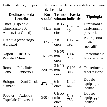
Tratte, distanze, tempi e tariffe indicative del servizio di
taxi sanitario
da
Lentella
Destinazione da
Km
Tempo
Fascia
Tipologia
Lentella
stradali
stimato
indicativa
Chieti (Ospedale
1 h 35
Dimissioni e
€ 67 – €
Clinicizzato SS.
74
km
min
trasferimenti
104
Annunziata Chieti)
circa
provinciali
Poli regionali
L'Aquila (capoluogo
2 h
€ 123 – €
137
km
di alta
Abruzzo)
circa
192
specialità
2 h 25
Napoli — IRCCS
€ 145 – €
Trasferimento
161
km
min
Pascale / Monaldi
225
fuori regione
circa
3 h 15
Roma — Policlinico
€ 198 – €
Trasferimento
220
km
min
Gemelli / Umberto I
308
fuori regione
circa
Doppio
Bologna — Sant'Orsola
6 h
€ 426 – €
473
km
equipaggio
/ Rizzoli
circa
662
incluso
6 h 55
Doppio
Padova — Azienda
€ 484 – €
538
km
min
equipaggio
Ospedale Università
753
circa
incluso