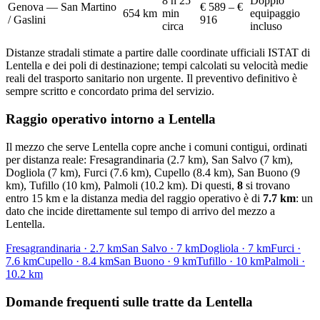
8 h 25
Doppio
Genova — San Martino
€ 589 – €
654
km
min
equipaggio
/ Gaslini
916
circa
incluso
Distanze stradali stimate a partire dalle coordinate ufficiali ISTAT di
Lentella
e dei poli di destinazione; tempi calcolati su velocità medie
reali del trasporto sanitario non urgente. Il preventivo definitivo è
sempre scritto e concordato prima del servizio.
Raggio operativo intorno a
Lentella
Il mezzo che serve
Lentella
copre anche i comuni contigui, ordinati
per distanza reale:
Fresagrandinaria (2.7 km), San Salvo (7 km),
Dogliola (7 km), Furci (7.6 km), Cupello (8.4 km), San Buono (9
km), Tufillo (10 km), Palmoli (10.2 km)
. Di questi,
8
si trovano
entro 15 km e la distanza media del raggio operativo è di
7.7
km
: un
dato che incide direttamente sul tempo di arrivo del mezzo a
Lentella
.
Fresagrandinaria
·
2.7
km
San Salvo
·
7
km
Dogliola
·
7
km
Furci
·
7.6
km
Cupello
·
8.4
km
San Buono
·
9
km
Tufillo
·
10
km
Palmoli
·
10.2
km
Domande frequenti sulle tratte da
Lentella