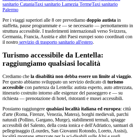
sanitario
Catania
Taxi sanitario
Lamezia Terme
Taxi sanitario
Palermo
Per i viaggi superiori alle 8 ore prevediamo
doppio autista
in
staffetta, pause programmate e — se necessario — pernottamento in
struttura accessibile. I trasferimenti internazionali verso Svizzera,
Germania, Francia, Austria e altri Paesi europei sono coordinati con
il nostro
servizio di trasporto sanitario all'estero
.
Turismo accessibile da
Lentella
:
raggiungiamo qualsiasi località
Crediamo che
la disabilità non debba essere un limite al viaggio
.
Per questo abbiamo sviluppato un servizio dedicato di
turismo
accessibile
con partenza da
Lentella
: autista esperto, auto attrezzata,
itinerario costruito intorno alle esigenze del passeggero e — su
richiesta — prenotazione di hotel, ristoranti e musei accessibili.
Possiamo raggiungere
qualsiasi località italiana ed europea
: città
d'arte (Roma, Firenze, Venezia, Matera), borghi medievali, parchi
naturali (Pollino, Gargano, Murge), stabilimenti termali, spiagge
accessibili del Salento, della costa ionica e dell'Adriatico, santuari di
pellegrinaggio (Lourdes, San Giovanni Rotondo, Loreto, Assisi),
località montane attrezzate per la sci-disabili sulle Alpi e sugli