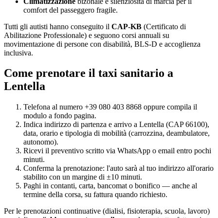
Climatizzazione
bizonale e silenziosità di marcia per il
comfort del passeggero fragile.
Tutti gli autisti hanno conseguito il
CAP-KB
(Certificato di
Abilitazione Professionale) e seguono corsi annuali su
movimentazione di persone con disabilità, BLS-D e accoglienza
inclusiva.
Come prenotare il taxi sanitario a
Lentella
Telefona al numero +39 080 403 8868 oppure compila il
modulo a fondo pagina.
Indica indirizzo di partenza e arrivo a
Lentella
(CAP
66100
),
data, orario e tipologia di mobilità (carrozzina, deambulatore,
autonomo).
Ricevi il preventivo scritto via WhatsApp o email entro pochi
minuti.
Conferma la prenotazione: l'auto sarà al tuo indirizzo all'orario
stabilito con un margine di ±10 minuti.
Paghi in contanti, carta, bancomat o bonifico — anche al
termine della corsa, su fattura quando richiesto.
Per le prenotazioni continuative (dialisi, fisioterapia, scuola, lavoro)