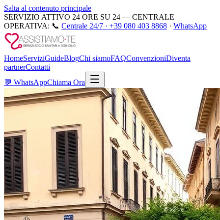
Salta al contenuto principale
SERVIZIO ATTIVO 24 ORE SU 24 — CENTRALE
OPERATIVA:
📞
Centrale 24/7 ·
+39 080 403 8868
·
WhatsApp
Home
Servizi
Guide
Blog
Chi siamo
FAQ
Convenzioni
Diventa
partner
Contatti
💬
WhatsApp
Chiama Ora