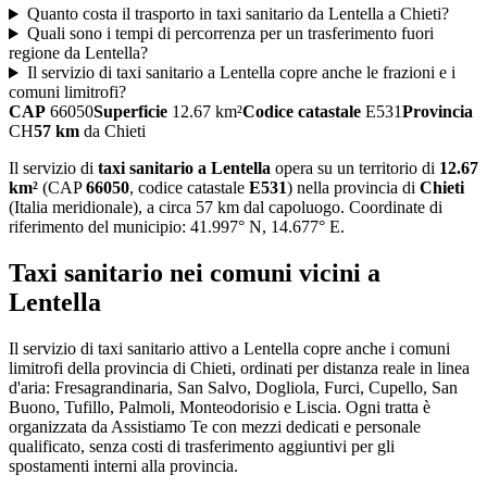
Quanto costa il trasporto in taxi sanitario da Lentella a Chieti?
Quali sono i tempi di percorrenza per un trasferimento fuori
regione da Lentella?
Il servizio di taxi sanitario a Lentella copre anche le frazioni e i
comuni limitrofi?
CAP
66050
Superficie
12.67
km²
Codice catastale
E531
Provincia
CH
57
km
da
Chieti
Il servizio di
taxi sanitario
a
Lentella
opera su un territorio di
12.67
km²
(CAP
66050
, codice catastale
E531
) nella provincia di
Chieti
(
Italia meridionale
)
, a circa 57 km dal capoluogo
. Coordinate di
riferimento del municipio:
41.997
° N,
14.677
° E.
Taxi sanitario
nei comuni vicini a
Lentella
Il servizio
di taxi sanitario
attivo a
Lentella
copre anche i comuni
limitrofi della provincia di
Chieti
, ordinati per distanza reale in linea
d'aria:
Fresagrandinaria, San Salvo, Dogliola, Furci, Cupello, San
Buono, Tufillo, Palmoli, Monteodorisio e Liscia
. Ogni tratta è
organizzata da Assistiamo Te con mezzi dedicati e personale
qualificato, senza costi di trasferimento aggiuntivi per gli
spostamenti interni alla provincia.