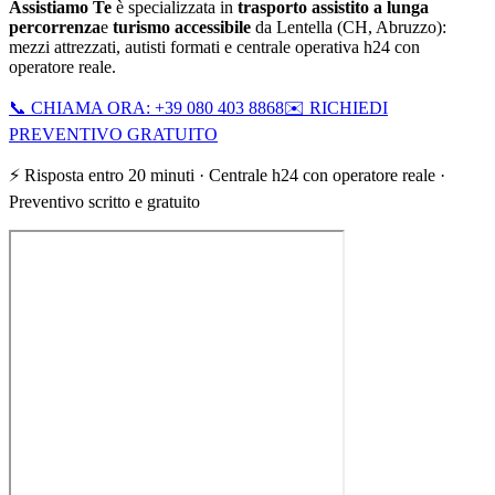
Assistiamo Te
è specializzata in
trasporto assistito a lunga
percorrenza
e
turismo accessibile
da
Lentella
(
CH
,
Abruzzo
):
mezzi attrezzati, autisti formati e centrale operativa h24 con
operatore reale.
📞 CHIAMA ORA: +39 080 403 8868
✉️ RICHIEDI
PREVENTIVO GRATUITO
⚡ Risposta entro 20 minuti · Centrale h24 con operatore reale ·
Preventivo scritto e gratuito