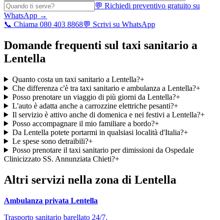
💬 Richiedi preventivo gratuito su
WhatsApp →
📞 Chiama 080 403 8868
💬 Scrivi su WhatsApp
Domande frequenti sul taxi sanitario a
Lentella
Quanto costa un taxi sanitario a Lentella?
+
Che differenza c'è tra taxi sanitario e ambulanza a Lentella?
+
Posso prenotare un viaggio di più giorni da Lentella?
+
L'auto è adatta anche a carrozzine elettriche pesanti?
+
Il servizio è attivo anche di domenica e nei festivi a Lentella?
+
Posso accompagnare il mio familiare a bordo?
+
Da Lentella potete portarmi in qualsiasi località d'Italia?
+
Le spese sono detraibili?
+
Posso prenotare il taxi sanitario per dimissioni da Ospedale
Clinicizzato SS. Annunziata Chieti?
+
Altri servizi nella zona di
Lentella
Ambulanza privata
Lentella
Trasporto sanitario barellato 24/7.