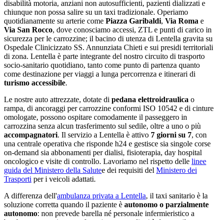
disabilità motoria, anziani non autosufficienti, pazienti dializzati e
chiunque non possa salire su un taxi tradizionale. Operiamo
quotidianamente su arterie come
Piazza Garibaldi
,
Via Roma
e
Via San Rocco
, dove conosciamo accessi, ZTL e punti di carico in
sicurezza per le carrozzine;
il bacino di utenza di Lentella gravita su
Ospedale Clinicizzato SS. Annunziata Chieti e sui presidi territoriali
di zona
.
Lentella
è parte integrante del nostro circuito di trasporto
socio-sanitario quotidiano
, tanto come punto di partenza quanto
come destinazione per viaggi a lunga percorrenza e itinerari di
turismo accessibile
.
Le nostre auto attrezzate, dotate di
pedana elettroidraulica
o
rampa, di ancoraggi per carrozzine conformi ISO 10542 e di cinture
omologate, possono ospitare comodamente il passeggero in
carrozzina senza alcun trasferimento sul sedile, oltre a uno o più
accompagnatori
. Il servizio a
Lentella
è attivo
7 giorni su 7
, con
una centrale operativa che risponde h24 e gestisce sia singole corse
on-demand sia abbonamenti per dialisi, fisioterapia, day hospital
oncologico e visite di controllo. Lavoriamo nel rispetto delle
linee
guida del Ministero della Salute
e dei requisiti del
Ministero dei
Trasporti
per i veicoli adattati.
A differenza dell'
ambulanza privata a
Lentella
, il taxi sanitario è la
soluzione corretta quando il paziente è
autonomo o parzialmente
autonomo
: non prevede barella né personale infermieristico a