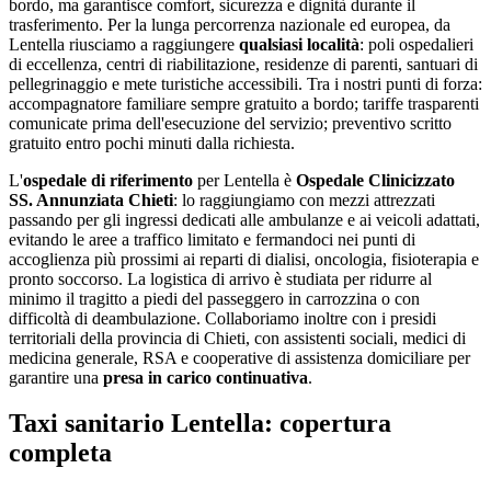
bordo, ma garantisce comfort, sicurezza e dignità durante il
trasferimento. Per la lunga percorrenza nazionale ed europea, da
Lentella
riusciamo a raggiungere
qualsiasi località
: poli ospedalieri
di eccellenza, centri di riabilitazione, residenze di parenti, santuari di
pellegrinaggio e mete turistiche accessibili. Tra i nostri punti di forza:
accompagnatore familiare sempre gratuito a bordo; tariffe trasparenti
comunicate prima dell'esecuzione del servizio; preventivo scritto
gratuito entro pochi minuti dalla richiesta
.
L'
ospedale di riferimento
per
Lentella
è
Ospedale Clinicizzato
SS. Annunziata Chieti
: lo raggiungiamo con mezzi attrezzati
passando per gli ingressi dedicati alle ambulanze e ai veicoli adattati,
evitando le aree a traffico limitato e fermandoci nei punti di
accoglienza più prossimi ai reparti di dialisi, oncologia, fisioterapia e
pronto soccorso. La logistica di arrivo è studiata per ridurre al
minimo il tragitto a piedi del passeggero in carrozzina o con
difficoltà di deambulazione. Collaboriamo inoltre con i presidi
territoriali della provincia di
Chieti
, con assistenti sociali, medici di
medicina generale, RSA e cooperative di assistenza domiciliare per
garantire una
presa in carico continuativa
.
Taxi sanitario Lentella: copertura
completa