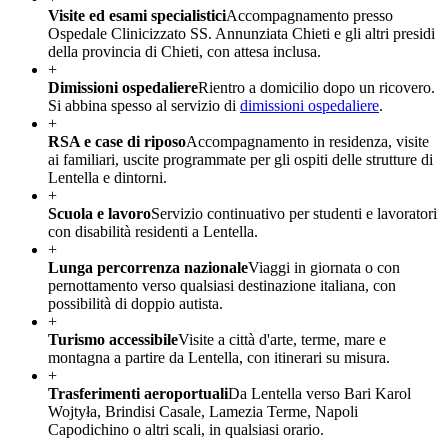
Visite ed esami specialistici
Accompagnamento presso
Ospedale Clinicizzato SS. Annunziata Chieti e gli altri presidi
della provincia di Chieti, con attesa inclusa.
+
Dimissioni ospedaliere
Rientro a domicilio dopo un ricovero.
Si abbina spesso al servizio di
dimissioni ospedaliere
.
+
RSA e case di riposo
Accompagnamento in residenza, visite
ai familiari, uscite programmate per gli ospiti delle strutture di
Lentella e dintorni.
+
Scuola e lavoro
Servizio continuativo per studenti e lavoratori
con disabilità residenti a Lentella.
+
Lunga percorrenza nazionale
Viaggi in giornata o con
pernottamento verso qualsiasi destinazione italiana, con
possibilità di doppio autista.
+
Turismo accessibile
Visite a città d'arte, terme, mare e
montagna a partire da Lentella, con itinerari su misura.
+
Trasferimenti aeroportuali
Da Lentella verso Bari Karol
Wojtyła, Brindisi Casale, Lamezia Terme, Napoli
Capodichino o altri scali, in qualsiasi orario.