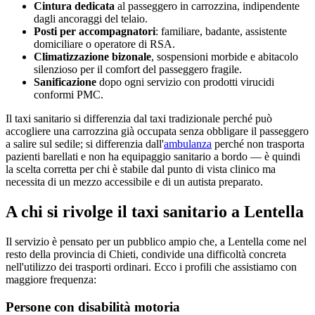
Cintura dedicata
al passeggero in carrozzina, indipendente
dagli ancoraggi del telaio.
Posti per accompagnatori
: familiare, badante, assistente
domiciliare o operatore di RSA.
Climatizzazione bizonale
, sospensioni morbide e abitacolo
silenzioso per il comfort del passeggero fragile.
Sanificazione
dopo ogni servizio con prodotti virucidi
conformi PMC.
Il taxi sanitario si differenzia dal taxi tradizionale perché può
accogliere una carrozzina già occupata senza obbligare il passeggero
a salire sul sedile; si differenzia dall'
ambulanza
perché non trasporta
pazienti barellati e non ha equipaggio sanitario a bordo — è quindi
la scelta corretta per chi è stabile dal punto di vista clinico ma
necessita di un mezzo accessibile e di un autista preparato.
A chi si rivolge il taxi sanitario a
Lentella
Il servizio è pensato per un pubblico ampio che, a
Lentella
come nel
resto della provincia di
Chieti
, condivide una difficoltà concreta
nell'utilizzo dei trasporti ordinari. Ecco i profili che assistiamo con
maggiore frequenza:
Persone con disabilità motoria