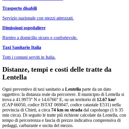
Trasporto disabili
Servizio nazionale con mezzi attrezzati.
Dimissioni ospedaliere
Rientro a domicilio sicuro e confortevole.
Taxi Sanitario Italia
Tutti i comuni serviti in Italia.
Distanze, tempi e costi delle tratte da
Lentella
Ogni preventivo di
taxi sanitario
a
Lentella
parte da un dato
oggettivo: la distanza reale da percorrere. Il municipio di
Lentella
si
trova a
41.9973
° N e
14.6766
° E, su un territorio di
12.67
km²
(CAP
66050
, codice ISTAT
069047
, codice catastale
E531
) nella
provincia di
Chieti
, a circa
74
km su strada
dal capoluogo (
1 h 35
min circa
)
. Di seguito le tratte più richieste calcolate da
Lentella
, con
tempo di percorrenza e fascia di prezzo indicativa comprensiva di
pedaggi, carburante e uscita del mezzo.