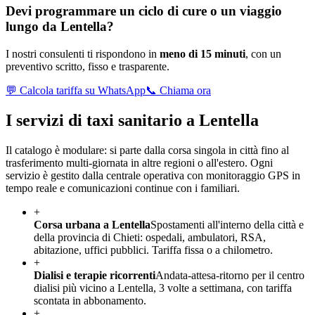
Devi programmare un ciclo di cure o un viaggio
lungo da
Lentella
?
I nostri consulenti ti rispondono in
meno di 15 minuti
, con un
preventivo scritto, fisso e trasparente.
💬 Calcola tariffa su WhatsApp
📞 Chiama ora
I servizi di taxi sanitario a
Lentella
Il catalogo è modulare: si parte dalla corsa singola in città fino al
trasferimento multi-giornata in altre regioni o all'estero. Ogni
servizio è gestito dalla centrale operativa con monitoraggio GPS in
tempo reale e comunicazioni continue con i familiari.
+
Corsa urbana a Lentella
Spostamenti all'interno della città e
della provincia di Chieti: ospedali, ambulatori, RSA,
abitazione, uffici pubblici. Tariffa fissa o a chilometro.
+
Dialisi e terapie ricorrenti
Andata-attesa-ritorno per il centro
dialisi più vicino a Lentella, 3 volte a settimana, con tariffa
scontata in abbonamento.
+