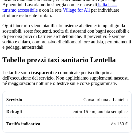
Appennini. Lavoriamo in sinergia con le risorse di
italia.it —
turismo accessibile
e con la rete
Village for All
per individuare
strutture realmente fruibili.
Ogni itinerario viene pianificato insieme al cliente: tempi di guida
sostenibili, soste frequenti, scelta di ristoranti con bagni accessibili e
di percorsi privi di barriere architettoniche. Il preventivo è sempre
scritto e chiaro, comprensivo di chilometri, ore autista, pernottamenti
e pedaggi autostradali.
Tabella prezzi taxi sanitario
Lentella
Le tariffe sono
trasparenti
e comunicate per iscritto prima
dell'esecuzione del servizio. Non applichiamo supplementi nascosti
né maggiorazioni notturne o festive sulle corse programmate.
Tabella dei prezzi e delle tratte del taxi sanitario Assistiamo Te a
Lentel
Servizio
Dettagli
Tariffa indicativa
Corsa urbana a
Lentella
entro 15 km, andata semplice
da 130 €