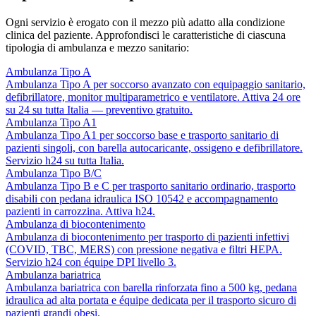
Ogni servizio è erogato con il mezzo più adatto alla condizione
clinica del paziente. Approfondisci le caratteristiche di ciascuna
tipologia di ambulanza e mezzo sanitario:
Ambulanza Tipo A
Ambulanza Tipo A per soccorso avanzato con equipaggio sanitario,
defibrillatore, monitor multiparametrico e ventilatore. Attiva 24 ore
su 24 su tutta Italia — preventivo gratuito.
Ambulanza Tipo A1
Ambulanza Tipo A1 per soccorso base e trasporto sanitario di
pazienti singoli, con barella autocaricante, ossigeno e defibrillatore.
Servizio h24 su tutta Italia.
Ambulanza Tipo B/C
Ambulanza Tipo B e C per trasporto sanitario ordinario, trasporto
disabili con pedana idraulica ISO 10542 e accompagnamento
pazienti in carrozzina. Attiva h24.
Ambulanza di biocontenimento
Ambulanza di biocontenimento per trasporto di pazienti infettivi
(COVID, TBC, MERS) con pressione negativa e filtri HEPA.
Servizio h24 con équipe DPI livello 3.
Ambulanza bariatrica
Ambulanza bariatrica con barella rinforzata fino a 500 kg, pedana
idraulica ad alta portata e équipe dedicata per il trasporto sicuro di
pazienti grandi obesi.