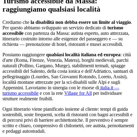
Turismo accessibile da
Massa
:
raggiungiamo qualsiasi località
Crediamo che
la disabilità non debba essere un limite al viaggio
.
Per questo abbiamo sviluppato un servizio dedicato di
turismo
accessibile
con partenza da
Massa
: autista esperto, auto attrezzata,
itinerario costruito intorno alle esigenze del passeggero e — su
richiesta — prenotazione di hotel, ristoranti e musei accessibili.
Possiamo raggiungere
qualsiasi località italiana ed europea
: città
d'arte (Roma, Firenze, Venezia, Matera), borghi medievali, parchi
naturali (Pollino, Gargano, Murge), stabilimenti termali, spiagge
accessibili del Salento, della costa ionica e dell'Adriatico, santuari di
pellegrinaggio (Lourdes, San Giovanni Rotondo, Loreto, Assisi),
località montane attrezzate per la sci-disabili sulle Alpi e sugli
Appennini. Lavoriamo in sinergia con le risorse di
italia.it —
turismo accessibile
e con la rete
Village for All
per individuare
strutture realmente fruibili.
Ogni itinerario viene pianificato insieme al cliente: tempi di guida
sostenibili, soste frequenti, scelta di ristoranti con bagni accessibili e
di percorsi privi di barriere architettoniche. Il preventivo è sempre
scritto e chiaro, comprensivo di chilometri, ore autista, pernottamenti
e pedaggi autostradali.