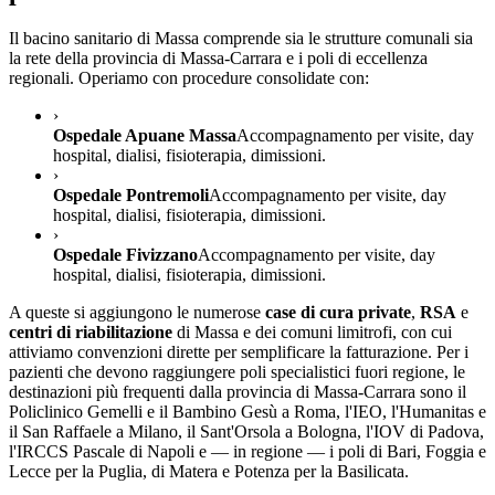
Il bacino sanitario di
Massa
comprende sia le strutture comunali sia
la rete della provincia di
Massa-Carrara
e i poli di eccellenza
regionali. Operiamo con procedure consolidate con:
›
Ospedale Apuane Massa
Accompagnamento per visite, day
hospital, dialisi, fisioterapia, dimissioni.
›
Ospedale Pontremoli
Accompagnamento per visite, day
hospital, dialisi, fisioterapia, dimissioni.
›
Ospedale Fivizzano
Accompagnamento per visite, day
hospital, dialisi, fisioterapia, dimissioni.
A queste si aggiungono le numerose
case di cura private
,
RSA
e
centri di riabilitazione
di
Massa
e dei comuni limitrofi, con cui
attiviamo convenzioni dirette per semplificare la fatturazione. Per i
pazienti che devono raggiungere poli specialistici fuori regione, le
destinazioni più frequenti dalla provincia di
Massa-Carrara
sono il
Policlinico Gemelli e il Bambino Gesù a Roma, l'IEO, l'Humanitas e
il San Raffaele a Milano, il Sant'Orsola a Bologna, l'IOV di Padova,
l'IRCCS Pascale di Napoli e — in regione — i poli di Bari, Foggia e
Lecce per la Puglia, di Matera e Potenza per la Basilicata.