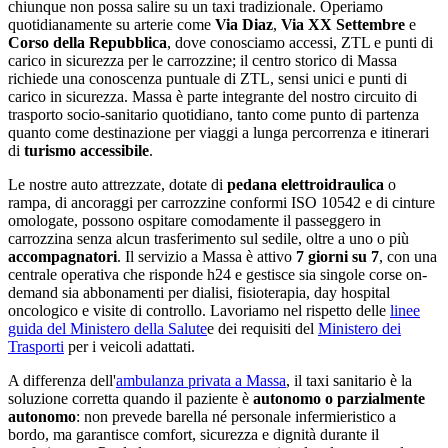
chiunque non possa salire su un taxi tradizionale. Operiamo
quotidianamente su arterie come
Via Diaz
,
Via XX Settembre
e
Corso della Repubblica
, dove conosciamo accessi, ZTL e punti di
carico in sicurezza per le carrozzine;
il centro storico di Massa
richiede una conoscenza puntuale di ZTL, sensi unici e punti di
carico in sicurezza
.
Massa
è parte integrante del nostro circuito di
trasporto socio-sanitario quotidiano
, tanto come punto di partenza
quanto come destinazione per viaggi a lunga percorrenza e itinerari
di
turismo accessibile
.
Le nostre auto attrezzate, dotate di
pedana elettroidraulica
o
rampa, di ancoraggi per carrozzine conformi ISO 10542 e di cinture
omologate, possono ospitare comodamente il passeggero in
carrozzina senza alcun trasferimento sul sedile, oltre a uno o più
accompagnatori
. Il servizio a
Massa
è attivo
7 giorni su 7
, con una
centrale operativa che risponde h24 e gestisce sia singole corse on-
demand sia abbonamenti per dialisi, fisioterapia, day hospital
oncologico e visite di controllo. Lavoriamo nel rispetto delle
linee
guida del Ministero della Salute
e dei requisiti del
Ministero dei
Trasporti
per i veicoli adattati.
A differenza dell'
ambulanza privata a
Massa
, il taxi sanitario è la
soluzione corretta quando il paziente è
autonomo o parzialmente
autonomo
: non prevede barella né personale infermieristico a
bordo, ma garantisce comfort, sicurezza e dignità durante il