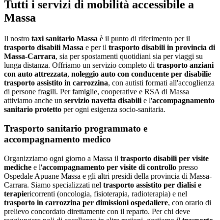
Tutti i servizi di mobilità accessibile a
Massa
Il nostro
taxi sanitario
Massa
è il punto di riferimento per il
trasporto disabili
Massa
e per il
trasporto disabili in provincia di
Massa-Carrara
, sia per spostamenti quotidiani sia per viaggi su
lunga distanza. Offriamo un servizio completo di
trasporto anziani
con auto attrezzata
,
noleggio auto con conducente per disabili
e
trasporto assistito in carrozzina
, con autisti formati all'accoglienza
di persone fragili. Per famiglie, cooperative e RSA di
Massa
attiviamo anche un
servizio navetta disabili
e l'
accompagnamento
sanitario protetto
per ogni esigenza socio-sanitaria.
Trasporto sanitario programmato e
accompagnamento medico
Organizziamo ogni giorno a
Massa
il
trasporto disabili per visite
mediche
e l'
accompagnamento per visite di controllo
presso
Ospedale Apuane Massa
e gli altri presidi della provincia di
Massa-
Carrara
. Siamo specializzati nel
trasporto assistito per dialisi e
terapie
ricorrenti (oncologia, fisioterapia, radioterapia) e nel
trasporto in carrozzina per dimissioni ospedaliere
, con orario di
prelievo concordato direttamente con il reparto. Per chi deve