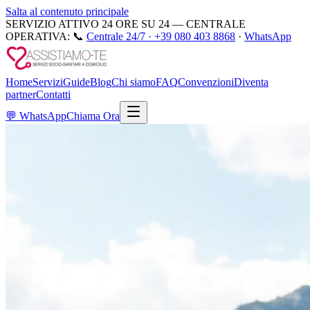
Salta al contenuto principale
SERVIZIO ATTIVO 24 ORE SU 24 — CENTRALE
OPERATIVA:
📞
Centrale 24/7 ·
+39 080 403 8868
·
WhatsApp
Home
Servizi
Guide
Blog
Chi siamo
FAQ
Convenzioni
Diventa
partner
Contatti
💬
WhatsApp
Chiama Ora