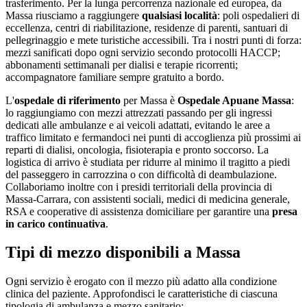
trasferimento. Per la lunga percorrenza nazionale ed europea, da
Massa
riusciamo a raggiungere
qualsiasi località
: poli ospedalieri di
eccellenza, centri di riabilitazione, residenze di parenti, santuari di
pellegrinaggio e mete turistiche accessibili. Tra i nostri punti di forza:
mezzi sanificati dopo ogni servizio secondo protocolli HACCP;
abbonamenti settimanali per dialisi e terapie ricorrenti;
accompagnatore familiare sempre gratuito a bordo
.
L'
ospedale di riferimento
per
Massa
è
Ospedale Apuane Massa
:
lo raggiungiamo con mezzi attrezzati passando per gli ingressi
dedicati alle ambulanze e ai veicoli adattati, evitando le aree a
traffico limitato e fermandoci nei punti di accoglienza più prossimi ai
reparti di dialisi, oncologia, fisioterapia e pronto soccorso. La
logistica di arrivo è studiata per ridurre al minimo il tragitto a piedi
del passeggero in carrozzina o con difficoltà di deambulazione.
Collaboriamo inoltre con i presidi territoriali della provincia di
Massa-Carrara
, con assistenti sociali, medici di medicina generale,
RSA e cooperative di assistenza domiciliare per garantire una
presa
in carico continuativa
.
Tipi di mezzo disponibili a Massa
Ogni servizio è erogato con il mezzo più adatto alla condizione
clinica del paziente. Approfondisci le caratteristiche di ciascuna
tipologia di ambulanza e mezzo sanitario: