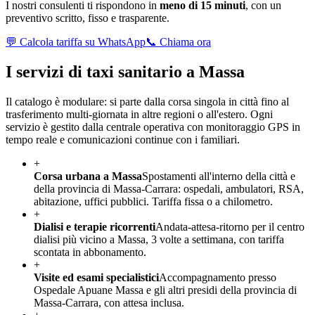
I nostri consulenti ti rispondono in
meno di 15 minuti
, con un
preventivo scritto, fisso e trasparente.
💬 Calcola tariffa su WhatsApp
📞 Chiama ora
I servizi di taxi sanitario a
Massa
Il catalogo è modulare: si parte dalla corsa singola in città fino al
trasferimento multi-giornata in altre regioni o all'estero. Ogni
servizio è gestito dalla centrale operativa con monitoraggio GPS in
tempo reale e comunicazioni continue con i familiari.
+
Corsa urbana a Massa
Spostamenti all'interno della città e
della provincia di Massa-Carrara: ospedali, ambulatori, RSA,
abitazione, uffici pubblici. Tariffa fissa o a chilometro.
+
Dialisi e terapie ricorrenti
Andata-attesa-ritorno per il centro
dialisi più vicino a Massa, 3 volte a settimana, con tariffa
scontata in abbonamento.
+
Visite ed esami specialistici
Accompagnamento presso
Ospedale Apuane Massa e gli altri presidi della provincia di
Massa-Carrara, con attesa inclusa.