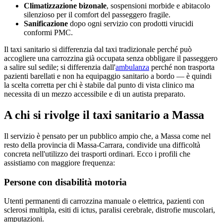
Climatizzazione bizonale
, sospensioni morbide e abitacolo
silenzioso per il comfort del passeggero fragile.
Sanificazione
dopo ogni servizio con prodotti virucidi
conformi PMC.
Il taxi sanitario si differenzia dal taxi tradizionale perché può
accogliere una carrozzina già occupata senza obbligare il passeggero
a salire sul sedile; si differenzia dall'
ambulanza
perché non trasporta
pazienti barellati e non ha equipaggio sanitario a bordo — è quindi
la scelta corretta per chi è stabile dal punto di vista clinico ma
necessita di un mezzo accessibile e di un autista preparato.
A chi si rivolge il taxi sanitario a
Massa
Il servizio è pensato per un pubblico ampio che, a
Massa
come nel
resto della provincia di
Massa-Carrara
, condivide una difficoltà
concreta nell'utilizzo dei trasporti ordinari. Ecco i profili che
assistiamo con maggiore frequenza:
Persone con disabilità motoria
Utenti permanenti di carrozzina manuale o elettrica, pazienti con
sclerosi multipla, esiti di ictus, paralisi cerebrale, distrofie muscolari,
amputazioni.