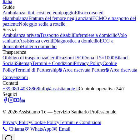
Italia
Guide
Ambulanza: tipi, costi ed equipaggio
Elisoccorso ed
eliambulanza
Frattura del femore negli anziani
ECMO e trasporto del
paziente
Noleggio sedia a rotelle
Servizi
Ambulanza privata
Trasporto disabili
Infermiere a domicilio
Volo
sanitario
Assistenza eventi
Diagnostica a domicilio
ECG a
domicilio
Holter a domicilio
Trasparenza
Obbligo di trasparenza
Certificazioni ISO
Dona il 5×1000
Bilanci
Sociali
Sitemap
Termini e Condizioni
Privacy Policy
Cookie
Policy
Termini di Partnership
🔒 Area riservata Partner
🔒 Area riservata
Convenzioni
Contatti
+39 080 403 8868
info@assistiamote.it
Centrale operativa 24/7
Seguici
©
2026
Assistiamo Te — Servizio Sanitario Professionale.
Privacy Policy
Cookie Policy
Termini e Condizioni
📞
Chiama
💬
WhatsApp
✉️
Email