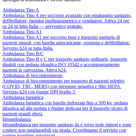
Ambulanza Tipo A
Ambulanza Tipo A per soccorso avanzato con equipaggio sanitario,
defibrillatore, monitor multiparametrico e ventilatore. Attiva 24 ore
su 24 su tutta Italia — preventivo gratuito.
Ambulanza Tipo A1
Ambulanza Tipo A1 per soccorso base e trasporto sanitario di
pazienti singoli, con barella autocaricante, ossigeno e defibrillatore.
Servizio h24 su tutta Italia.
Ambulanza Tipo B/C
Ambulanza Tipo B e C per trasporto sanitario ordinario, trasporto
disabili con pedana idraulica ISO 10542 e accompagnamento
pazienti in carrozzina. Attiva h24.
Ambulanza di biocontenimento
Ambulanza di biocontenimento per trasporto di pazienti infettivi
(COVID, TBC, MERS) con pressione negativa e filtri HEPA.
Servizio h24 con équipe DPI livello 3.
Ambulanza bariatrica
Ambulanza bariatrica con barella rinforzata fino a 500 kg, pedana
idraulica ad alta portata e équipe dedicata per il trasporto sicuro di
pazienti grandi obesi.
Idroambulanza
Idroambulanza per trasporto sanitario da e verso isole minori e zone
costiere non raggiungibili via strada. Coordiniamo il servizio con
partner marittimi autorizzati.