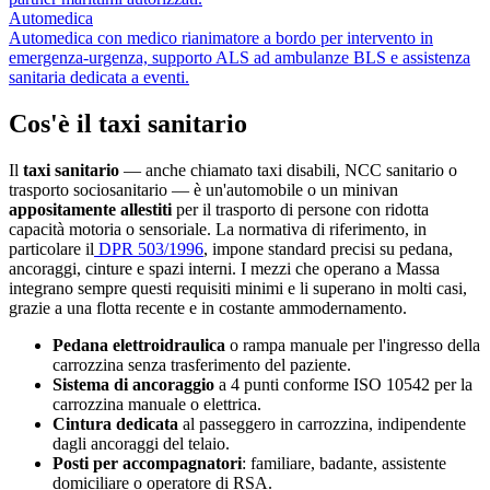
Automedica
Automedica con medico rianimatore a bordo per intervento in
emergenza-urgenza, supporto ALS ad ambulanze BLS e assistenza
sanitaria dedicata a eventi.
Cos'è il taxi sanitario
Il
taxi sanitario
— anche chiamato taxi disabili, NCC sanitario o
trasporto sociosanitario — è un'automobile o un minivan
appositamente allestiti
per il trasporto di persone con ridotta
capacità motoria o sensoriale. La normativa di riferimento, in
particolare il
DPR 503/1996
, impone standard precisi su pedana,
ancoraggi, cinture e spazi interni. I mezzi che operano a
Massa
integrano sempre questi requisiti minimi e li superano in molti casi,
grazie a una flotta recente e in costante ammodernamento.
Pedana elettroidraulica
o rampa manuale per l'ingresso della
carrozzina senza trasferimento del paziente.
Sistema di ancoraggio
a 4 punti conforme ISO 10542 per la
carrozzina manuale o elettrica.
Cintura dedicata
al passeggero in carrozzina, indipendente
dagli ancoraggi del telaio.
Posti per accompagnatori
: familiare, badante, assistente
domiciliare o operatore di RSA.