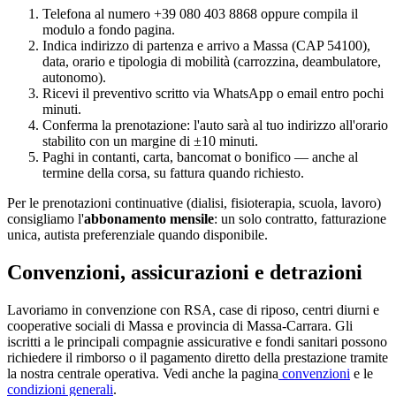
Telefona al numero +39 080 403 8868 oppure compila il
modulo a fondo pagina.
Indica indirizzo di partenza e arrivo a
Massa
(CAP
54100
),
data, orario e tipologia di mobilità (carrozzina, deambulatore,
autonomo).
Ricevi il preventivo scritto via WhatsApp o email entro pochi
minuti.
Conferma la prenotazione: l'auto sarà al tuo indirizzo all'orario
stabilito con un margine di ±10 minuti.
Paghi in contanti, carta, bancomat o bonifico — anche al
termine della corsa, su fattura quando richiesto.
Per le prenotazioni continuative (dialisi, fisioterapia, scuola, lavoro)
consigliamo l'
abbonamento mensile
: un solo contratto, fatturazione
unica, autista preferenziale quando disponibile.
Convenzioni, assicurazioni e detrazioni
Lavoriamo in convenzione con RSA, case di riposo, centri diurni e
cooperative sociali di
Massa
e provincia di
Massa-Carrara
. Gli
iscritti a le principali compagnie assicurative e fondi sanitari possono
richiedere il rimborso o il pagamento diretto della prestazione tramite
la nostra centrale operativa. Vedi anche la pagina
convenzioni
e le
condizioni generali
.