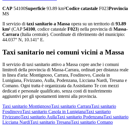
CAP
54100
Superficie
93.89
km²
Codice catastale
F023
Provincia
MS
Il servizio di
taxi sanitario
a
Massa
opera su un territorio di
93.89
km²
(CAP
54100
, codice catastale
F023
) nella provincia di
Massa-
Carrara
(
Italia centrale
)
. Coordinate di riferimento del municipio:
44.037
° N,
10.141
° E.
Taxi sanitario
nei comuni vicini a
Massa
Il servizio
di taxi sanitario
attivo a
Massa
copre anche i comuni
limitrofi della provincia di
Massa-Carrara
, ordinati per distanza reale
in linea d'aria:
Montignoso, Carrara, Fosdinovo, Casola in
Lunigiana, Fivizzano, Aulla, Podenzana, Licciana Nardi, Tresana e
Comano
. Ogni tratta è organizzata da Assistiamo Te con mezzi
dedicati e personale qualificato, senza costi di trasferimento
aggiuntivi per gli spostamenti interni alla provincia.
Taxi sanitario
Montignoso
Taxi sanitario
Carrara
Taxi sanitario
Fosdinovo
Taxi sanitario
Casola in Lunigiana
Taxi sanitario
Fivizzano
Taxi sanitario
Aulla
Taxi sanitario
Podenzana
Taxi sanitario
Licciana Nardi
Taxi sanitario
Tresana
Taxi sanitario
Comano