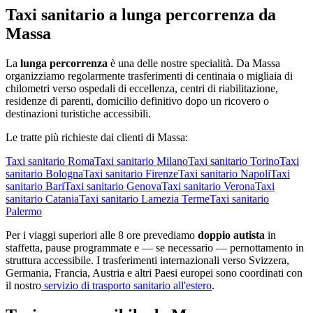
Taxi sanitario a lunga percorrenza da
Massa
La
lunga percorrenza
è una delle nostre specialità. Da
Massa
organizziamo regolarmente trasferimenti di centinaia o migliaia di
chilometri verso ospedali di eccellenza, centri di riabilitazione,
residenze di parenti, domicilio definitivo dopo un ricovero o
destinazioni turistiche accessibili.
Le tratte più richieste dai clienti di
Massa
:
Taxi sanitario
Roma
Taxi sanitario
Milano
Taxi sanitario
Torino
Taxi
sanitario
Bologna
Taxi sanitario
Firenze
Taxi sanitario
Napoli
Taxi
sanitario
Bari
Taxi sanitario
Genova
Taxi sanitario
Verona
Taxi
sanitario
Catania
Taxi sanitario
Lamezia Terme
Taxi sanitario
Palermo
Per i viaggi superiori alle 8 ore prevediamo
doppio autista
in
staffetta, pause programmate e — se necessario — pernottamento in
struttura accessibile. I trasferimenti internazionali verso Svizzera,
Germania, Francia, Austria e altri Paesi europei sono coordinati con
il nostro
servizio di trasporto sanitario all'estero
.