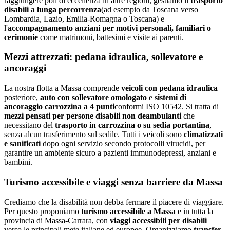
raggiungere poli di eccellenza in altre regioni, gestiamo il
trasporto
disabili a lunga percorrenza
(ad esempio da
Toscana
verso
Lombardia, Lazio, Emilia-Romagna o Toscana) e
l'
accompagnamento anziani per motivi personali, familiari o
cerimonie
come matrimoni, battesimi e visite ai parenti.
Mezzi attrezzati: pedana idraulica, sollevatore e
ancoraggi
La nostra flotta a
Massa
comprende
veicoli con pedana idraulica
posteriore,
auto con sollevatore omologato
e
sistemi di
ancoraggio carrozzina a 4 punti
conformi ISO 10542. Si tratta di
mezzi pensati per persone disabili non deambulanti
che
necessitano del
trasporto in carrozzina o su sedia portantina
,
senza alcun trasferimento sul sedile. Tutti i veicoli sono
climatizzati
e sanificati
dopo ogni servizio secondo protocolli virucidi, per
garantire un ambiente sicuro a pazienti immunodepressi, anziani e
bambini.
Turismo accessibile e viaggi senza barriere da
Massa
Crediamo che la disabilità non debba fermare il piacere di viaggiare.
Per questo proponiamo
turismo accessibile a
Massa
e in tutta la
provincia di
Massa-Carrara
, con
viaggi accessibili per disabili
verso le principali mete italiane ed europee. Organizziamo
transfer