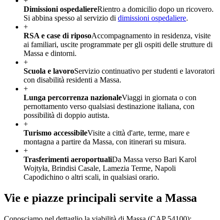
+
Dimissioni ospedaliere
Rientro a domicilio dopo un ricovero.
Si abbina spesso al servizio di
dimissioni ospedaliere
.
+
RSA e case di riposo
Accompagnamento in residenza, visite
ai familiari, uscite programmate per gli ospiti delle strutture di
Massa e dintorni.
+
Scuola e lavoro
Servizio continuativo per studenti e lavoratori
con disabilità residenti a Massa.
+
Lunga percorrenza nazionale
Viaggi in giornata o con
pernottamento verso qualsiasi destinazione italiana, con
possibilità di doppio autista.
+
Turismo accessibile
Visite a città d'arte, terme, mare e
montagna a partire da Massa, con itinerari su misura.
+
Trasferimenti aeroportuali
Da Massa verso Bari Karol
Wojtyła, Brindisi Casale, Lamezia Terme, Napoli
Capodichino o altri scali, in qualsiasi orario.
Vie e piazze principali servite a
Massa
Conosciamo nel dettaglio la viabilità di
Massa
(CAP
54100
):