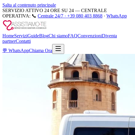
Salta al contenuto principale
SERVIZIO ATTIVO 24 ORE SU 24 — CENTRALE
OPERATIVA:
📞
Centrale 24/7 ·
+39 080 403 8868
·
WhatsApp
Home
Servizi
Guide
Blog
Chi siamo
FAQ
Convenzioni
Diventa
partner
Contatti
💬
WhatsApp
Chiama Ora