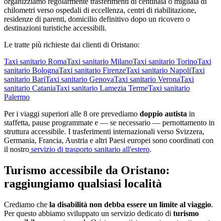
organizziamo regolarmente trasferimenti di centinaia o migliaia di
chilometri verso ospedali di eccellenza, centri di riabilitazione,
residenze di parenti, domicilio definitivo dopo un ricovero o
destinazioni turistiche accessibili.
Le tratte più richieste dai clienti di
Oristano
:
Taxi sanitario
Roma
Taxi sanitario
Milano
Taxi sanitario
Torino
Taxi
sanitario
Bologna
Taxi sanitario
Firenze
Taxi sanitario
Napoli
Taxi
sanitario
Bari
Taxi sanitario
Genova
Taxi sanitario
Verona
Taxi
sanitario
Catania
Taxi sanitario
Lamezia Terme
Taxi sanitario
Palermo
Per i viaggi superiori alle 8 ore prevediamo
doppio autista
in
staffetta, pause programmate e — se necessario — pernottamento in
struttura accessibile. I trasferimenti internazionali verso Svizzera,
Germania, Francia, Austria e altri Paesi europei sono coordinati con
il nostro
servizio di trasporto sanitario all'estero
.
Turismo accessibile da
Oristano
:
raggiungiamo qualsiasi località
Crediamo che
la disabilità non debba essere un limite al viaggio
.
Per questo abbiamo sviluppato un servizio dedicato di
turismo