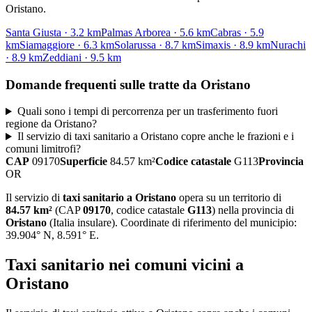
Oristano
.
Santa Giusta
·
3.2
km
Palmas Arborea
·
5.6
km
Cabras
·
5.9
km
Siamaggiore
·
6.3
km
Solarussa
·
8.7
km
Simaxis
·
8.9
km
Nurachi
·
8.9
km
Zeddiani
·
9.5
km
Domande frequenti sulle tratte da
Oristano
Quali sono i tempi di percorrenza per un trasferimento fuori
regione da Oristano?
Il servizio di taxi sanitario a Oristano copre anche le frazioni e i
comuni limitrofi?
CAP
09170
Superficie
84.57
km²
Codice catastale
G113
Provincia
OR
Il servizio di
taxi sanitario
a
Oristano
opera su un territorio di
84.57
km²
(CAP
09170
, codice catastale
G113
) nella provincia di
Oristano
(
Italia insulare
)
. Coordinate di riferimento del municipio:
39.904
° N,
8.591
° E.
Taxi sanitario
nei comuni vicini a
Oristano