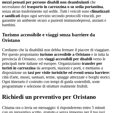
mezzi pensati per persone disabili non deambulanti
che
necessitano del
trasporto in carrozzina o su sedia portantina
,
senza alcun trasferimento sul sedile. Tutti i veicoli sono
climatizzati
e sanificati
dopo ogni servizio secondo protocolli virucidi, per
garantire un ambiente sicuro a pazienti immunodepressi, anziani e
bambini.
Turismo accessibile e viaggi senza barriere da
Oristano
Crediamo che la disabilità non debba fermare il piacere di viaggiare.
Per questo proponiamo
turismo accessibile a
Oristano
e in tutta la
provincia di
Oristano
, con
viaggi accessibili per disabili
verso le
principali mete italiane ed europee. Organizziamo
transfer per
turisti in carrozzina
da aeroporti, stazioni e porti, e mettiamo a
disposizione un
taxi per visite turistiche ed eventi senza barriere
:
città d'arte, musei, santuari, terme, spiagge attrezzate e borghi storici.
Ogni itinerario è costruito con tempi di guida sostenibili, soste
programmate e selezione di strutture realmente fruibili.
Richiedi un preventivo per
Oristano
Chiama ora o invia un messaggio: ti risponderemo entro 5 minuti
con un preventivo scritto, gratuito e senza impegno per il tuo taxi