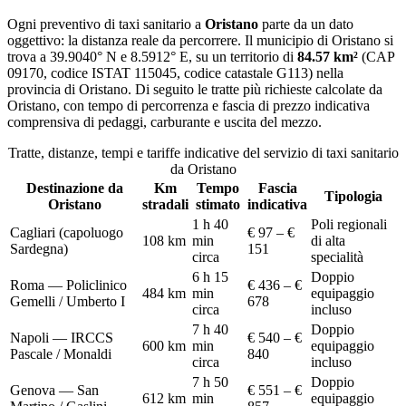
Ogni preventivo di
taxi sanitario
a
Oristano
parte da un dato
oggettivo: la distanza reale da percorrere. Il municipio di
Oristano
si
trova a
39.9040
° N e
8.5912
° E, su un territorio di
84.57
km²
(CAP
09170
, codice ISTAT
115045
, codice catastale
G113
) nella
provincia di
Oristano
. Di seguito le tratte più richieste calcolate da
Oristano
, con tempo di percorrenza e fascia di prezzo indicativa
comprensiva di pedaggi, carburante e uscita del mezzo.
Tratte, distanze, tempi e tariffe indicative del servizio di
taxi sanitario
da
Oristano
Destinazione da
Km
Tempo
Fascia
Tipologia
Oristano
stradali
stimato
indicativa
1 h 40
Poli regionali
Cagliari (capoluogo
€ 97 – €
108
km
min
di alta
Sardegna)
151
circa
specialità
6 h 15
Doppio
Roma — Policlinico
€ 436 – €
484
km
min
equipaggio
Gemelli / Umberto I
678
circa
incluso
7 h 40
Doppio
Napoli — IRCCS
€ 540 – €
600
km
min
equipaggio
Pascale / Monaldi
840
circa
incluso
7 h 50
Doppio
Genova — San
€ 551 – €
612
km
min
equipaggio