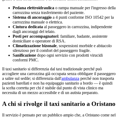
Pedana elettroidraulica
o rampa manuale per l'ingresso della
carrozzina senza trasferimento del paziente.
Sistema di ancoraggio
a 4 punti conforme ISO 10542 per la
carrozzina manuale o elettrica.
Cintura dedicata
al passeggero in carrozzina, indipendente
dagli ancoraggi del telaio.
Posti per accompagnatori
: familiare, badante, assistente
domiciliare o operatore di RSA.
Climatizzazione bizonale
, sospensioni morbide e abitacolo
silenzioso per il comfort del passeggero fragile.
Sanificazione
dopo ogni servizio con prodotti virucidi
conformi PMC.
Il taxi sanitario si differenzia dal taxi tradizionale perché può
accogliere una carrozzina già occupata senza obbligare il passeggero
a salire sul sedile; si differenzia dall'
ambulanza
perché non trasporta
pazienti barellati e non ha equipaggio sanitario a bordo — è quindi
la scelta corretta per chi è stabile dal punto di vista clinico ma
necessita di un mezzo accessibile e di un autista preparato.
A chi si rivolge il taxi sanitario a
Oristano
Il servizio è pensato per un pubblico ampio che, a
Oristano
come nel