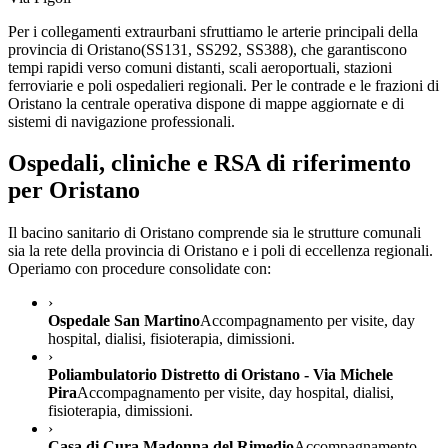
Per i collegamenti extraurbani sfruttiamo le arterie principali della
provincia di
Oristano
(
SS131, SS292, SS388
), che garantiscono
tempi rapidi verso comuni distanti, scali aeroportuali, stazioni
ferroviarie e poli ospedalieri regionali. Per le contrade e le frazioni di
Oristano
la centrale operativa dispone di mappe aggiornate e di
sistemi di navigazione professionali.
Ospedali, cliniche e RSA di riferimento
per
Oristano
Il bacino sanitario di
Oristano
comprende sia le strutture comunali
sia la rete della provincia di
Oristano
e i poli di eccellenza regionali.
Operiamo con procedure consolidate con:
›
Ospedale San Martino
Accompagnamento per visite, day
hospital, dialisi, fisioterapia, dimissioni.
›
Poliambulatorio Distretto di Oristano - Via Michele
Pira
Accompagnamento per visite, day hospital, dialisi,
fisioterapia, dimissioni.
›
Casa di Cura Madonna del Rimedio
Accompagnamento