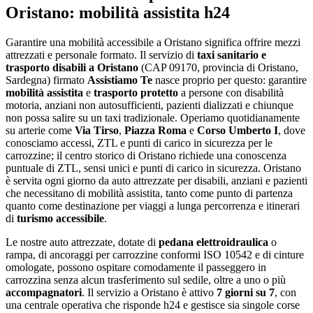
Oristano
: mobilità assistita h24
Garantire una mobilità accessibile a Oristano significa offrire mezzi
attrezzati e personale formato
. Il servizio di
taxi sanitario e
trasporto disabili a
Oristano
(CAP
09170
, provincia di
Oristano
,
Sardegna
) firmato
Assistiamo Te
nasce proprio per questo: garantire
mobilità assistita
e
trasporto protetto
a persone con disabilità
motoria, anziani non autosufficienti, pazienti dializzati e chiunque
non possa salire su un taxi tradizionale. Operiamo quotidianamente
su arterie come
Via Tirso
,
Piazza Roma
e
Corso Umberto I
, dove
conosciamo accessi, ZTL e punti di carico in sicurezza per le
carrozzine;
il centro storico di Oristano richiede una conoscenza
puntuale di ZTL, sensi unici e punti di carico in sicurezza
.
Oristano
è servita ogni giorno da auto attrezzate per disabili, anziani e pazienti
che necessitano di mobilità assistita
, tanto come punto di partenza
quanto come destinazione per viaggi a lunga percorrenza e itinerari
di
turismo accessibile
.
Le nostre auto attrezzate, dotate di
pedana elettroidraulica
o
rampa, di ancoraggi per carrozzine conformi ISO 10542 e di cinture
omologate, possono ospitare comodamente il passeggero in
carrozzina senza alcun trasferimento sul sedile, oltre a uno o più
accompagnatori
. Il servizio a
Oristano
è attivo
7 giorni su 7
, con
una centrale operativa che risponde h24 e gestisce sia singole corse