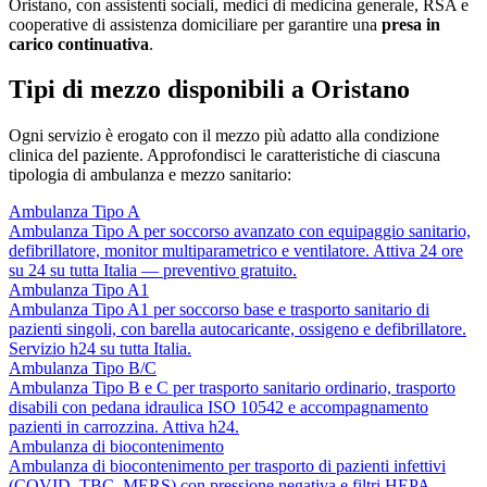
Oristano
, con assistenti sociali, medici di medicina generale, RSA e
cooperative di assistenza domiciliare per garantire una
presa in
carico continuativa
.
Tipi di mezzo disponibili a Oristano
Ogni servizio è erogato con il mezzo più adatto alla condizione
clinica del paziente. Approfondisci le caratteristiche di ciascuna
tipologia di ambulanza e mezzo sanitario:
Ambulanza Tipo A
Ambulanza Tipo A per soccorso avanzato con equipaggio sanitario,
defibrillatore, monitor multiparametrico e ventilatore. Attiva 24 ore
su 24 su tutta Italia — preventivo gratuito.
Ambulanza Tipo A1
Ambulanza Tipo A1 per soccorso base e trasporto sanitario di
pazienti singoli, con barella autocaricante, ossigeno e defibrillatore.
Servizio h24 su tutta Italia.
Ambulanza Tipo B/C
Ambulanza Tipo B e C per trasporto sanitario ordinario, trasporto
disabili con pedana idraulica ISO 10542 e accompagnamento
pazienti in carrozzina. Attiva h24.
Ambulanza di biocontenimento
Ambulanza di biocontenimento per trasporto di pazienti infettivi
(COVID, TBC, MERS) con pressione negativa e filtri HEPA.