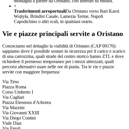
montagna a partire da Oristano, con itinerari su misura.
+
Trasferimenti aeroportuali
Da Oristano verso Bari Karol
Wojtyła, Brindisi Casale, Lamezia Terme, Napoli
Capodichino o altri scali, in qualsiasi orario.
Vie e piazze principali servite a
Oristano
Conosciamo nel dettaglio la viabilità di
Oristano
(CAP
09170
):
sappiamo dove è possibile sostare in sicurezza per il carico e scarico
di una carrozzina, quali strade del centro storico hanno ZTL e dove
richiedere il permesso temporaneo per i mezzi attrezzati, quali
percorsi alternativi usare nelle ore di punta. Tra le vie e piazze
servite con maggiore frequenza:
Via Tirso
Piazza Roma
Corso Umberto I
Via Cagliari
Piazza Eleonora d'Arborea
Via Mazzini
Via Giovanni XXIII
Via Diego Contini
Viale Diaz
Via Figoli