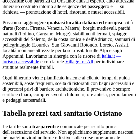
accessibile
con partenza da
Oristano
: autista esperto, auto attrezzata,
itinerario costruito intorno alle esigenze del passeggero e — su
richiesta — prenotazione di hotel, ristoranti e musei accessibili.
Possiamo raggiungere
qualsiasi località italiana ed europea
: città
d'arte (Roma, Firenze, Venezia, Matera), borghi medievali, parchi
naturali (Pollino, Gargano, Murge), stabilimenti termali, spiagge
accessibili del Salento, della costa ionica e dell'Adriatico, santuari di
pellegrinaggio (Lourdes, San Giovanni Rotondo, Loreto, Assisi),
località montane attrezzate per la sci-disabili sulle Alpi e sugli
Appennini. Lavoriamo in sinergia con le risorse di
italia.it —
turismo accessibile
e con la rete
Village for All
per individuare
strutture realmente fruibili.
Ogni itinerario viene pianificato insieme al cliente: tempi di guida
sostenibili, soste frequenti, scelta di ristoranti con bagni accessibili e
di percorsi privi di barriere architettoniche. Il preventivo è sempre
scritto e chiaro, comprensivo di chilometri, ore autista, pernottamenti
e pedaggi autostradali.
Tabella prezzi taxi sanitario
Oristano
Le tariffe sono
trasparenti
e comunicate per iscritto prima
dell'esecuzione del servizio. Non applichiamo supplementi nascosti
né maggiorazioni notturne o festive sulle corse programmate.