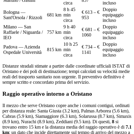
Martino / Gaslini
857
circa
incluso
8 h 45
Doppio
Bologna —
€ 613 – €
681
km
min
equipaggio
Sant'Orsola / Rizzoli
953
circa
incluso
Milano — San
9 h 40
Doppio
€ 681 – €
Raffaele / Niguarda /
757
km
min
equipaggio
1060
IEO
circa
incluso
10 h 25
Doppio
Padova — Azienda
€ 734 – €
815
km
min
equipaggio
Ospedale Università
1141
circa
incluso
Distanze stradali stimate a partire dalle coordinate ufficiali ISTAT di
Oristano
e dei poli di destinazione; tempi calcolati su velocità medie
reali del trasporto sanitario non urgente. Il preventivo definitivo è
sempre scritto e concordato prima del servizio.
Raggio operativo intorno a
Oristano
Il mezzo che serve
Oristano
copre anche i comuni contigui, ordinati
per distanza reale:
Santa Giusta (3.2 km), Palmas Arborea (5.6 km),
Cabras (5.9 km), Siamaggiore (6.3 km), Solarussa (8.7 km), Simaxis
(8.9 km), Nurachi (8.9 km), Zeddiani (9.5 km)
. Di questi,
8
si
trovano entro 15 km e la distanza media del raggio operativo è di
7.1
km
: un dato che incide direttamente sul tempo di arrivo del mezzo a