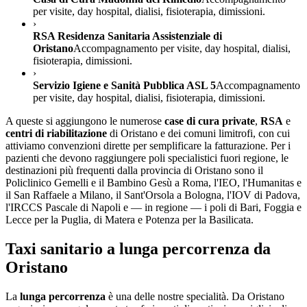
per visite, day hospital, dialisi, fisioterapia, dimissioni.
›
RSA Residenza Sanitaria Assistenziale di
Oristano
Accompagnamento per visite, day hospital, dialisi,
fisioterapia, dimissioni.
›
Servizio Igiene e Sanità Pubblica ASL 5
Accompagnamento
per visite, day hospital, dialisi, fisioterapia, dimissioni.
A queste si aggiungono le numerose
case di cura private
,
RSA
e
centri di riabilitazione
di
Oristano
e dei comuni limitrofi, con cui
attiviamo convenzioni dirette per semplificare la fatturazione. Per i
pazienti che devono raggiungere poli specialistici fuori regione, le
destinazioni più frequenti dalla provincia di
Oristano
sono il
Policlinico Gemelli e il Bambino Gesù a Roma, l'IEO, l'Humanitas e
il San Raffaele a Milano, il Sant'Orsola a Bologna, l'IOV di Padova,
l'IRCCS Pascale di Napoli e — in regione — i poli di Bari, Foggia e
Lecce per la Puglia, di Matera e Potenza per la Basilicata.
Taxi sanitario a lunga percorrenza da
Oristano
La
lunga percorrenza
è una delle nostre specialità. Da
Oristano