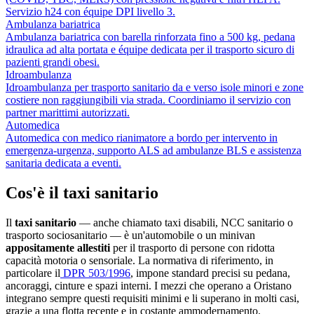
Servizio h24 con équipe DPI livello 3.
Ambulanza bariatrica
Ambulanza bariatrica con barella rinforzata fino a 500 kg, pedana
idraulica ad alta portata e équipe dedicata per il trasporto sicuro di
pazienti grandi obesi.
Idroambulanza
Idroambulanza per trasporto sanitario da e verso isole minori e zone
costiere non raggiungibili via strada. Coordiniamo il servizio con
partner marittimi autorizzati.
Automedica
Automedica con medico rianimatore a bordo per intervento in
emergenza-urgenza, supporto ALS ad ambulanze BLS e assistenza
sanitaria dedicata a eventi.
Cos'è il taxi sanitario
Il
taxi sanitario
— anche chiamato taxi disabili, NCC sanitario o
trasporto sociosanitario — è un'automobile o un minivan
appositamente allestiti
per il trasporto di persone con ridotta
capacità motoria o sensoriale. La normativa di riferimento, in
particolare il
DPR 503/1996
, impone standard precisi su pedana,
ancoraggi, cinture e spazi interni. I mezzi che operano a
Oristano
integrano sempre questi requisiti minimi e li superano in molti casi,
grazie a una flotta recente e in costante ammodernamento.