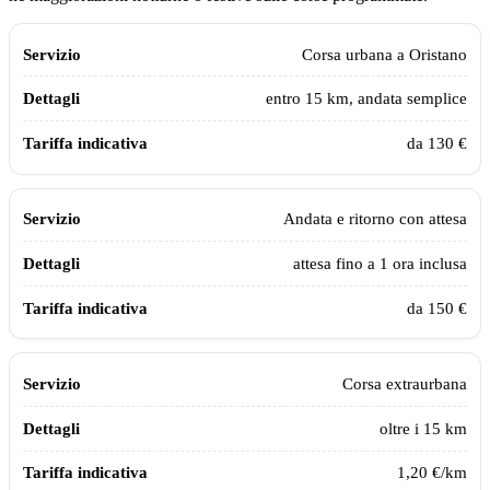
Tabella dei prezzi e delle tratte del taxi sanitario Assistiamo Te a
Orist
Servizio
Dettagli
Tariffa indicativa
Corsa urbana a
Oristano
entro 15 km, andata semplice
da 130 €
Andata e ritorno con attesa
attesa fino a 1 ora inclusa
da 150 €
Corsa extraurbana
oltre i 15 km
1,20 €/km