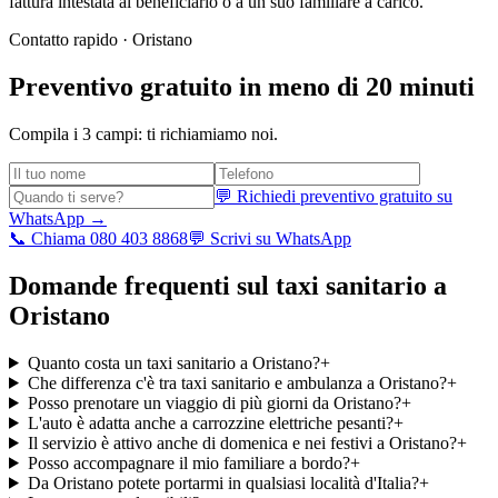
fattura intestata al beneficiario o a un suo familiare a carico.
Contatto rapido ·
Oristano
Preventivo gratuito in meno di 20 minuti
Compila i 3 campi: ti richiamiamo noi.
💬 Richiedi preventivo gratuito su
WhatsApp →
📞 Chiama 080 403 8868
💬 Scrivi su WhatsApp
Domande frequenti sul taxi sanitario a
Oristano
Quanto costa un taxi sanitario a Oristano?
+
Che differenza c'è tra taxi sanitario e ambulanza a Oristano?
+
Posso prenotare un viaggio di più giorni da Oristano?
+
L'auto è adatta anche a carrozzine elettriche pesanti?
+
Il servizio è attivo anche di domenica e nei festivi a Oristano?
+
Posso accompagnare il mio familiare a bordo?
+
Da Oristano potete portarmi in qualsiasi località d'Italia?
+