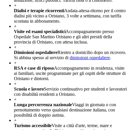
abitazione, uffici pubblici. Tariffa fissa o a chilometro.
+
Dialisi e terapie ricorrenti
Andata-attesa-ritorno per il centro
dialisi più vicino a Oristano, 3 volte a settimana, con tariffa
scontata in abbonamento.
+
Visite ed esami specialistici
Accompagnamento presso
Ospedale San Martino Oristano e gli altri presidi della
provincia di Oristano, con attesa inclusa.
+
Dimissioni ospedaliere
Rientro a domicilio dopo un ricovero.
Si abbina spesso al servizio di
dimissioni ospedaliere
.
+
RSA e case di riposo
Accompagnamento in residenza, visite
ai familiari, uscite programmate per gli ospiti delle strutture di
Oristano e dintorni.
+
Scuola e lavoro
Servizio continuativo per studenti e lavoratori
con disabilità residenti a Oristano.
+
Lunga percorrenza nazionale
Viaggi in giornata o con
pernottamento verso qualsiasi destinazione italiana, con
possibilità di doppio autista.
+
Turismo accessibile
Visite a città d'arte, terme, mare e