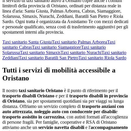
Il servizio
di taxi sanitario
attivo a
Oristano
copre anche i comuni
limitrofi della provincia di
Oristano
, ordinati per distanza reale in
linea d'aria:
Santa Giusta, Palmas Arborea, Cabras, Siamaggiore,
Solarussa, Simaxis, Nurachi, Zeddiani, Baratili San Pietro e Riola
Sardo
. Ogni tratta è organizzata da Assistiamo Te con mezzi dedicati
e personale qualificato, senza costi di trasferimento aggiuntivi per gli
spostamenti interni alla provincia.
Taxi sanitario
Santa Giusta
Taxi sanitario
Palmas Arborea
Taxi
sanitario
Cabras
Taxi sanitario
Siamaggiore
Taxi sanitario
Solarussa
Taxi sanitario
Simaxis
Taxi sanitario
Nurachi
Taxi sanitario
Zeddiani
Taxi sanitario
Baratili San Pietro
Taxi sanitario
Riola Sardo
Tutti i servizi di mobilità accessibile a
Oristano
Il nostro
taxi sanitario
Oristano
è il punto di riferimento per il
trasporto disabili
Oristano
e per il
trasporto disabili in provincia
di
Oristano
, sia per spostamenti quotidiani sia per viaggi su lunga
distanza. Offriamo un servizio completo di
trasporto anziani con
auto attrezzata
,
noleggio auto con conducente per disabili
e
trasporto assistito in carrozzina
, con autisti formati all'accoglienza
di persone fragili. Per famiglie, cooperative e RSA di
Oristano
attiviamo anche un
servizio navetta disabili
e l'
accompagnamento