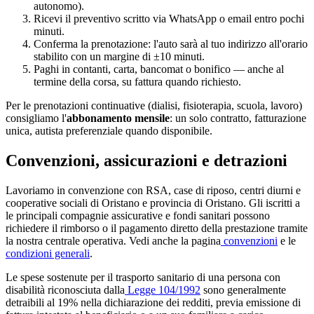
autonomo).
Ricevi il preventivo scritto via WhatsApp o email entro pochi
minuti.
Conferma la prenotazione: l'auto sarà al tuo indirizzo all'orario
stabilito con un margine di ±10 minuti.
Paghi in contanti, carta, bancomat o bonifico — anche al
termine della corsa, su fattura quando richiesto.
Per le prenotazioni continuative (dialisi, fisioterapia, scuola, lavoro)
consigliamo l'
abbonamento mensile
: un solo contratto, fatturazione
unica, autista preferenziale quando disponibile.
Convenzioni, assicurazioni e detrazioni
Lavoriamo in convenzione con RSA, case di riposo, centri diurni e
cooperative sociali di
Oristano
e provincia di
Oristano
. Gli iscritti a
le principali compagnie assicurative e fondi sanitari possono
richiedere il rimborso o il pagamento diretto della prestazione tramite
la nostra centrale operativa. Vedi anche la pagina
convenzioni
e le
condizioni generali
.
Le spese sostenute per il trasporto sanitario di una persona con
disabilità riconosciuta dalla
Legge 104/1992
sono generalmente
detraibili al 19% nella dichiarazione dei redditi, previa emissione di