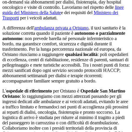
on-demand sia abbonamenti per dialisi, fisioterapia, day hospital
oncologico e visite di controllo. Lavoriamo nel rispetto delle
linee
guida del Ministero della Salute
e dei requisiti del
Ministero dei
Trasporti
per i veicoli adattati.
A differenza dell'
ambulanza privata a
Oristano
, il taxi sanitario è la
soluzione corretta quando il paziente è
autonomo o parzialmente
autonomo
: non prevede barella né personale infermieristico a
bordo, ma garantisce comfort, sicurezza e dignità durante il
trasferimento. Per la lunga percorrenza nazionale ed europea, da
Oristano
riusciamo a raggiungere
qualsiasi località
: poli ospedalieri
di eccellenza, centri di riabilitazione, residenze di parenti, santuari di
pellegrinaggio e mete turistiche accessibili. Tra i nostri punti di forza:
mezzi sanificati dopo ogni servizio secondo protocolli HACCP;
abbonamenti settimanali per dialisi e terapie ricorrenti;
accompagnatore familiare sempre gratuito a bordo
.
L'
ospedale di riferimento
per
Oristano
è
Ospedale San Martino
Oristano
: lo raggiungiamo con mezzi attrezzati passando per gli
ingressi dedicati alle ambulanze e ai veicoli adattati, evitando le aree
a traffico limitato e fermandoci nei punti di accoglienza più prossimi
ai reparti di dialisi, oncologia, fisioterapia e pronto soccorso. La
logistica di arrivo è studiata per ridurre al minimo il tragitto a piedi
del passeggero in carrozzina o con difficoltà di deambulazione.
Collaboriamo inoltre con i presidi territoriali della provincia di