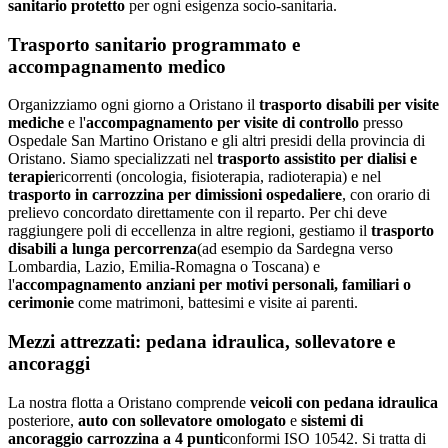
sanitario protetto
per ogni esigenza socio-sanitaria.
Trasporto sanitario programmato e
accompagnamento medico
Organizziamo ogni giorno a
Oristano
il
trasporto disabili per visite
mediche
e l'
accompagnamento per visite di controllo
presso
Ospedale San Martino Oristano
e gli altri presidi della provincia di
Oristano
. Siamo specializzati nel
trasporto assistito per dialisi e
terapie
ricorrenti (oncologia, fisioterapia, radioterapia) e nel
trasporto in carrozzina per dimissioni ospedaliere
, con orario di
prelievo concordato direttamente con il reparto. Per chi deve
raggiungere poli di eccellenza in altre regioni, gestiamo il
trasporto
disabili a lunga percorrenza
(ad esempio da
Sardegna
verso
Lombardia, Lazio, Emilia-Romagna o Toscana) e
l'
accompagnamento anziani per motivi personali, familiari o
cerimonie
come matrimoni, battesimi e visite ai parenti.
Mezzi attrezzati: pedana idraulica, sollevatore e
ancoraggi
La nostra flotta a
Oristano
comprende
veicoli con pedana idraulica
posteriore,
auto con sollevatore omologato
e
sistemi di
ancoraggio carrozzina a 4 punti
conformi ISO 10542. Si tratta di