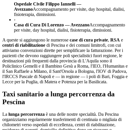
Ospedale Civile Filippo Iannelli —
Avezzano
Accompagnamento per visite, day hospital, dialisi,
fisioterapia, dimissioni.
›
Casa di Cura Di Lorenzo — Avezzano
Accompagnamento
per visite, day hospital, dialisi, fisioterapia, dimissioni.
A queste si aggiungono le numerose
case di cura private
,
RSA
e
centri di riabilitazione
di
Pescina
e dei comuni limitrofi, con cui
attiviamo convenzioni dirette per semplificare la fatturazione. Per i
pazienti che devono raggiungere poli specialistici fuori regione, le
destinazioni più frequenti dalla provincia di
L'Aquila
sono il
Policlinico Gemelli e il Bambino Gesù a Roma, l'IEO, l'Humanitas e
il San Raffaele a Milano, il Sant'Orsola a Bologna, l'IOV di Padova,
l'IRCCS Pascale di Napoli e — in regione — i poli di Bari, Foggia e
Lecce per la Puglia, di Matera e Potenza per la Basilicata.
Taxi sanitario a lunga percorrenza da
Pescina
La
lunga percorrenza
è una delle nostre specialità. Da
Pescina
organizziamo regolarmente trasferimenti di centinaia o migliaia di
chilometri verso ospedali di eccellenza, centri di riabilitazione,
residenze di parenti, domicilio definitivo dopo un ricovero o