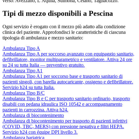
verso: Avezzano, L’Aquila, Sulmona, Celano, Tagliacozzo.
Tipi di mezzo disponibili a Pescina
Ogni servizio è erogato con il mezzo più adatto alla condizione
clinica del paziente. Approfondisci le caratteristiche di ciascuna
tipologia di ambulanza e mezzo sanitario:
Ambulanza Tipo A
Ambulanza Tipo A per soccorso avanzato con equipaggio sanitario,
defibrillatore, monitor multiparametrico e ventilatore. Attiva 24 ore
su 24 su tutta Italia — preventivo gratuito.
Ambulanza Tipo A1
Ambulanza Tipo A1 per soccorso base e trasporto sanitario di
pazienti singoli, con barella autocaricante, ossigeno e defibrillatore.
Servizio h24 su tutta Italia.
Ambulanza Tipo B/C
Ambulanza Tipo B e C per trasporto sanitario ordinario, trasporto
disabili con pedana idraulica ISO 10542 e accompagnamento
pazienti in carrozzina. Attiva h24.
Ambulanza di biocontenimento
Ambulanza di biocontenimento per trasporto di pazienti infettivi
(COVID, TBC, MERS) con pressione negativa e filtri HEPA.
Servizio h24 con équipe DPI livello 3.
Ambulanza bariatrica