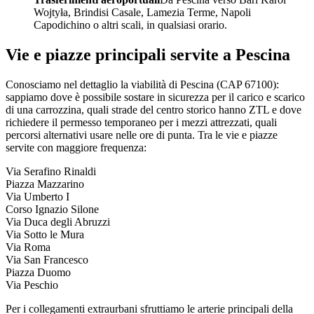
Wojtyła, Brindisi Casale, Lamezia Terme, Napoli
Capodichino o altri scali, in qualsiasi orario.
Vie e piazze principali servite a
Pescina
Conosciamo nel dettaglio la viabilità di
Pescina
(CAP
67100
):
sappiamo dove è possibile sostare in sicurezza per il carico e scarico
di una carrozzina, quali strade del centro storico hanno ZTL e dove
richiedere il permesso temporaneo per i mezzi attrezzati, quali
percorsi alternativi usare nelle ore di punta. Tra le vie e piazze
servite con maggiore frequenza:
Via Serafino Rinaldi
Piazza Mazzarino
Via Umberto I
Corso Ignazio Silone
Via Duca degli Abruzzi
Via Sotto le Mura
Via Roma
Via San Francesco
Piazza Duomo
Via Peschio
Per i collegamenti extraurbani sfruttiamo le arterie principali della