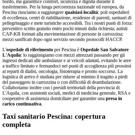
bordo, ma garantisce comfort, sicurezza e dignità durante il
trasferimento. Per la lunga percorrenza nazionale ed europea, da
Pescina
riusciamo a raggiungere
qualsiasi località
: poli ospedalieri
di eccellenza, centri di riabilitazione, residenze di parenti, santuari di
pellegrinaggio e mete turistiche accessibili. Tra i nostri punti di forza:
preventivo scritto gratuito entro pochi minuti dalla richiesta; autisti
CAP-KB formati alla movimentazione di persone in carrozzina;
mezzi sanificati dopo ogni servizio secondo protocolli HACCP
.
L'
ospedale di riferimento
per
Pescina
è
Ospedale San Salvatore
L'Aquila
: lo raggiungiamo con mezzi attrezzati passando per gli
ingressi dedicati alle ambulanze e ai veicoli adattati, evitando le aree
a traffico limitato e fermandoci nei punti di accoglienza più prossimi
ai reparti di dialisi, oncologia, fisioterapia e pronto soccorso. La
logistica di arrivo è studiata per ridurre al minimo il tragitto a piedi
del passeggero in carrozzina o con difficoltà di deambulazione.
Collaboriamo inoltre con i presidi territoriali della provincia di
L'Aquila
, con assistenti sociali, medici di medicina generale, RSA e
cooperative di assistenza domiciliare per garantire una
presa in
carico continuativa
.
Taxi sanitario Pescina: copertura
completa