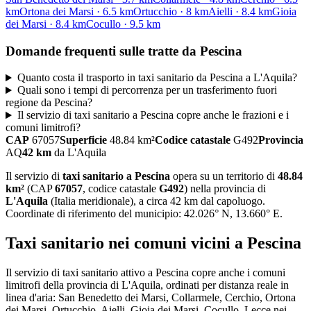
km
Ortona dei Marsi
·
6.5
km
Ortucchio
·
8
km
Aielli
·
8.4
km
Gioia
dei Marsi
·
8.4
km
Cocullo
·
9.5
km
Domande frequenti sulle tratte da
Pescina
Quanto costa il trasporto in taxi sanitario da Pescina a L'Aquila?
Quali sono i tempi di percorrenza per un trasferimento fuori
regione da Pescina?
Il servizio di taxi sanitario a Pescina copre anche le frazioni e i
comuni limitrofi?
CAP
67057
Superficie
48.84
km²
Codice catastale
G492
Provincia
AQ
42
km
da
L'Aquila
Il servizio di
taxi sanitario
a
Pescina
opera su un territorio di
48.84
km²
(CAP
67057
, codice catastale
G492
) nella provincia di
L'Aquila
(
Italia meridionale
)
, a circa 42 km dal capoluogo
.
Coordinate di riferimento del municipio:
42.026
° N,
13.660
° E.
Taxi sanitario
nei comuni vicini a
Pescina
Il servizio
di taxi sanitario
attivo a
Pescina
copre anche i comuni
limitrofi della provincia di
L'Aquila
, ordinati per distanza reale in
linea d'aria:
San Benedetto dei Marsi, Collarmele, Cerchio, Ortona
dei Marsi, Ortucchio, Aielli, Gioia dei Marsi, Cocullo, Lecce nei