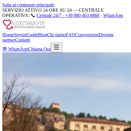
Salta al contenuto principale
SERVIZIO ATTIVO 24 ORE SU 24 — CENTRALE
OPERATIVA:
📞
Centrale 24/7 ·
+39 080 403 8868
·
WhatsApp
Home
Servizi
Guide
Blog
Chi siamo
FAQ
Convenzioni
Diventa
partner
Contatti
💬
WhatsApp
Chiama Ora