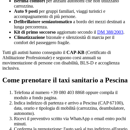
Berlina comfort
per anziani autonomi che non utilizzano
carrozzina.
Auto 9 posti
per gruppi familiari, viaggi turistici e
accompagnamento di più persone.
Defibrillatore semiautomatico
a bordo dei mezzi destinati a
lunga percorrenza.
Kit di primo soccorso
aggiornato secondo il
DM 388/2003
.
Climatizzazione
bizonale e silenziosità di marcia per il
comfort del passeggero fragile.
Tutti gli autisti hanno conseguito il
CAP-KB
(Certificato di
Abilitazione Professionale) e seguono corsi annuali su
movimentazione di persone con disabilità, BLS-D e accoglienza
inclusiva.
Come prenotare il taxi sanitario a
Pescina
Telefona al numero +39 080 403 8868 oppure compila il
modulo a fondo pagina.
Indica indirizzo di partenza e arrivo a
Pescina
(CAP
67100
),
data, orario e tipologia di mobilità (carrozzina, deambulatore,
autonomo).
Ricevi il preventivo scritto via WhatsApp o email entro pochi
minuti.
Conferma la prenotazione: l'auto sarà al tuo indirizzo all'orario