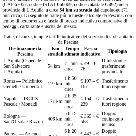
(CAP
67057
, codice ISTAT
066069
, codice catastale
G492
) nella
provincia di
L'Aquila
, a circa
54
km su strada
dal capoluogo (
71
min circa
)
. Di seguito le tratte più richieste calcolate da
Pescina
, con
tempo di percorrenza e fascia di prezzo indicativa comprensiva di
pedaggi, carburante e uscita del mezzo.
Tratte, distanze, tempi e tariffe indicative del servizio di
taxi sanitario
da
Pescina
Destinazione da
Km
Tempo
Fascia
Tipologia
Pescina
stradali
stimato
indicativa
L'Aquila (Ospedale
Dimissioni e
71 min
€ 49 – €
San Salvatore
54
km
trasferimenti
circa
76
L'Aquila)
provinciali
1 h 50
Roma — Policlinico
€ 107 – €
Trasferimento
119
km
min
Gemelli / Umberto I
167
fuori regione
circa
2 h 35
Napoli — IRCCS
€ 154 – €
Trasferimento
171
km
min
Pascale / Monaldi
239
fuori regione
circa
5 h 15
Doppio
Bologna —
€ 365 – €
406
km
min
equipaggio
Sant'Orsola / Rizzoli
568
circa
incluso
6 h 20
Doppio
Padova — Azienda
€ 442 – €