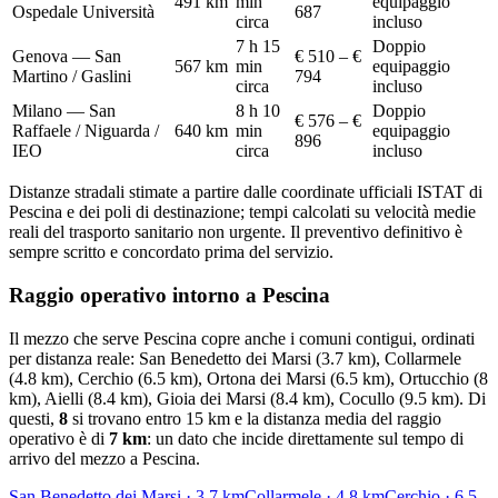
491
km
min
equipaggio
Ospedale Università
687
circa
incluso
7 h 15
Doppio
Genova — San
€ 510 – €
567
km
min
equipaggio
Martino / Gaslini
794
circa
incluso
Milano — San
8 h 10
Doppio
€ 576 – €
Raffaele / Niguarda /
640
km
min
equipaggio
896
IEO
circa
incluso
Distanze stradali stimate a partire dalle coordinate ufficiali ISTAT di
Pescina
e dei poli di destinazione; tempi calcolati su velocità medie
reali del trasporto sanitario non urgente. Il preventivo definitivo è
sempre scritto e concordato prima del servizio.
Raggio operativo intorno a
Pescina
Il mezzo che serve
Pescina
copre anche i comuni contigui, ordinati
per distanza reale:
San Benedetto dei Marsi (3.7 km), Collarmele
(4.8 km), Cerchio (6.5 km), Ortona dei Marsi (6.5 km), Ortucchio (8
km), Aielli (8.4 km), Gioia dei Marsi (8.4 km), Cocullo (9.5 km)
. Di
questi,
8
si trovano entro 15 km e la distanza media del raggio
operativo è di
7
km
: un dato che incide direttamente sul tempo di
arrivo del mezzo a
Pescina
.
San Benedetto dei Marsi
·
3.7
km
Collarmele
·
4.8
km
Cerchio
·
6.5