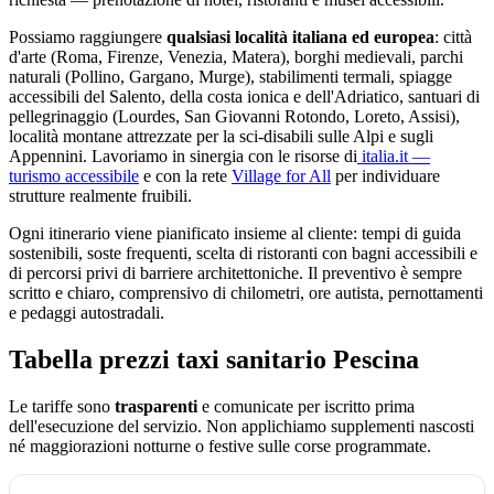
Possiamo raggiungere
qualsiasi località italiana ed europea
: città
d'arte (Roma, Firenze, Venezia, Matera), borghi medievali, parchi
naturali (Pollino, Gargano, Murge), stabilimenti termali, spiagge
accessibili del Salento, della costa ionica e dell'Adriatico, santuari di
pellegrinaggio (Lourdes, San Giovanni Rotondo, Loreto, Assisi),
località montane attrezzate per la sci-disabili sulle Alpi e sugli
Appennini. Lavoriamo in sinergia con le risorse di
italia.it —
turismo accessibile
e con la rete
Village for All
per individuare
strutture realmente fruibili.
Ogni itinerario viene pianificato insieme al cliente: tempi di guida
sostenibili, soste frequenti, scelta di ristoranti con bagni accessibili e
di percorsi privi di barriere architettoniche. Il preventivo è sempre
scritto e chiaro, comprensivo di chilometri, ore autista, pernottamenti
e pedaggi autostradali.
Tabella prezzi taxi sanitario
Pescina
Le tariffe sono
trasparenti
e comunicate per iscritto prima
dell'esecuzione del servizio. Non applichiamo supplementi nascosti
né maggiorazioni notturne o festive sulle corse programmate.
Tabella dei prezzi e delle tratte del taxi sanitario Assistiamo Te a
Pesci