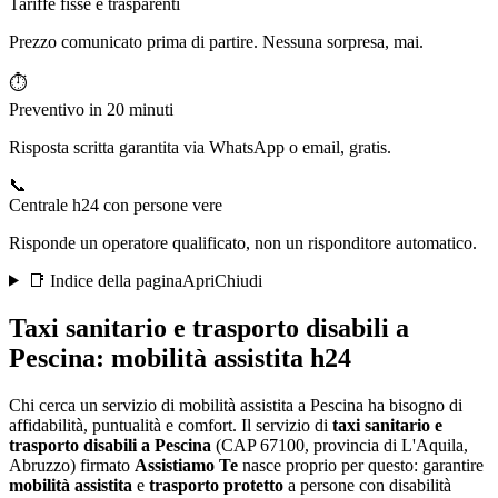
Tariffe fisse e trasparenti
Prezzo comunicato prima di partire. Nessuna sorpresa, mai.
⏱️
Preventivo in 20 minuti
Risposta scritta garantita via WhatsApp o email, gratis.
📞
Centrale h24 con persone vere
Risponde un operatore qualificato, non un risponditore automatico.
📑 Indice della pagina
Apri
Chiudi
Taxi sanitario e trasporto disabili a
Pescina
: mobilità assistita h24
Chi cerca un servizio di mobilità assistita a Pescina ha bisogno di
affidabilità, puntualità e comfort
. Il servizio di
taxi sanitario e
trasporto disabili a
Pescina
(CAP
67100
, provincia di
L'Aquila
,
Abruzzo
) firmato
Assistiamo Te
nasce proprio per questo: garantire
mobilità assistita
e
trasporto protetto
a persone con disabilità