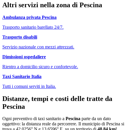
Altri servizi nella zona di
Pescina
Ambulanza privata
Pescina
Trasporto sanitario barellato 24/7.
Trasporto disabili
Servizio nazionale con mezzi attrezzati.
Dimissioni ospedaliere
Rientro a domicilio sicuro e confortevole.
Taxi Sanitario Italia
Tutti i comuni serviti in Italia.
Distanze, tempi e costi delle tratte da
Pescina
Ogni preventivo di
taxi sanitario
a
Pescina
parte da un dato
oggettivo: la distanza reale da percorrere. Il municipio di
Pescina
si
trova a
42.0256
° N e
13.6596
° E, su un territorio di
48.84
km²