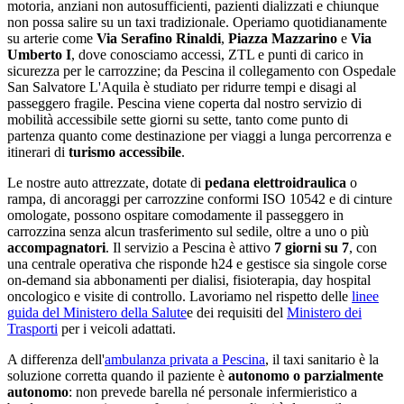
motoria, anziani non autosufficienti, pazienti dializzati e chiunque
non possa salire su un taxi tradizionale. Operiamo quotidianamente
su arterie come
Via Serafino Rinaldi
,
Piazza Mazzarino
e
Via
Umberto I
, dove conosciamo accessi, ZTL e punti di carico in
sicurezza per le carrozzine;
da Pescina il collegamento con Ospedale
San Salvatore L'Aquila è studiato per ridurre tempi e disagi al
passeggero fragile
.
Pescina
viene coperta dal nostro servizio di
mobilità accessibile sette giorni su sette
, tanto come punto di
partenza quanto come destinazione per viaggi a lunga percorrenza e
itinerari di
turismo accessibile
.
Le nostre auto attrezzate, dotate di
pedana elettroidraulica
o
rampa, di ancoraggi per carrozzine conformi ISO 10542 e di cinture
omologate, possono ospitare comodamente il passeggero in
carrozzina senza alcun trasferimento sul sedile, oltre a uno o più
accompagnatori
. Il servizio a
Pescina
è attivo
7 giorni su 7
, con
una centrale operativa che risponde h24 e gestisce sia singole corse
on-demand sia abbonamenti per dialisi, fisioterapia, day hospital
oncologico e visite di controllo. Lavoriamo nel rispetto delle
linee
guida del Ministero della Salute
e dei requisiti del
Ministero dei
Trasporti
per i veicoli adattati.
A differenza dell'
ambulanza privata a
Pescina
, il taxi sanitario è la
soluzione corretta quando il paziente è
autonomo o parzialmente
autonomo
: non prevede barella né personale infermieristico a