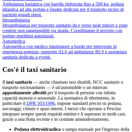
Ambulanza bariatrica con barella rinforzata fino a 500 kg, pedana
idraulica ad alta portata e équipe dedicata per il trasporto sicuro di
pazienti grandi obesi.
Idroambulanza
Idroambulanza per trasporto sanitario da e verso isole minori e zone
costiere non raggiungibili via strada. Coordiniamo il servizio con
partner marittimi autorizzati.
Automedica
Automedica con medico rianimatore a bordo per intervento in
emergenza-urgenza, supporto ALS ad ambulanze BLS e assistenza
sanitaria dedicata a eventi.
Cos'è il taxi sanitario
Il
taxi sanitario
— anche chiamato taxi disabili, NCC sanitario o
trasporto sociosanitario — è un'automobile o un minivan
appositamente allestiti
per il trasporto di persone con ridotta
capacità motoria o sensoriale. La normativa di riferimento, in
particolare il
DPR 503/1996
, impone standard precisi su pedana,
ancoraggi, cinture e spazi interni. I mezzi che operano a
Pescina
integrano sempre questi requisiti minimi e li superano in molti casi,
grazie a una flotta recente e in costante ammodernamento.
Pedana elettroidraulica
o rampa manuale per l'ingresso della