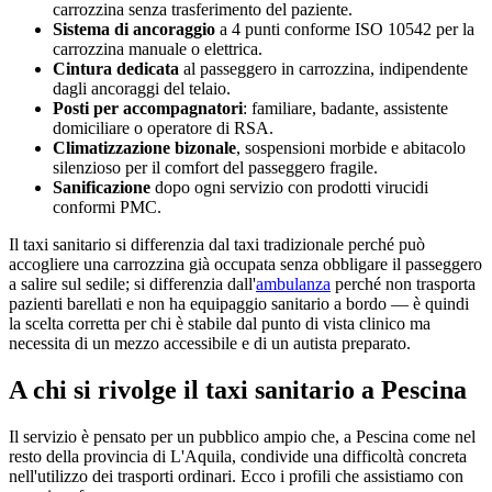
carrozzina senza trasferimento del paziente.
Sistema di ancoraggio
a 4 punti conforme ISO 10542 per la
carrozzina manuale o elettrica.
Cintura dedicata
al passeggero in carrozzina, indipendente
dagli ancoraggi del telaio.
Posti per accompagnatori
: familiare, badante, assistente
domiciliare o operatore di RSA.
Climatizzazione bizonale
, sospensioni morbide e abitacolo
silenzioso per il comfort del passeggero fragile.
Sanificazione
dopo ogni servizio con prodotti virucidi
conformi PMC.
Il taxi sanitario si differenzia dal taxi tradizionale perché può
accogliere una carrozzina già occupata senza obbligare il passeggero
a salire sul sedile; si differenzia dall'
ambulanza
perché non trasporta
pazienti barellati e non ha equipaggio sanitario a bordo — è quindi
la scelta corretta per chi è stabile dal punto di vista clinico ma
necessita di un mezzo accessibile e di un autista preparato.
A chi si rivolge il taxi sanitario a
Pescina
Il servizio è pensato per un pubblico ampio che, a
Pescina
come nel
resto della provincia di
L'Aquila
, condivide una difficoltà concreta
nell'utilizzo dei trasporti ordinari. Ecco i profili che assistiamo con