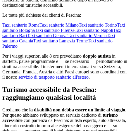
destinazioni turistiche accessibili.
Le tratte più richieste dai clienti di
Pescina
:
Taxi sanitario
Roma
Taxi sanitario
Milano
Taxi sanitario
Torino
Taxi
sanitario
Bologna
Taxi sanitario
Firenze
Taxi sanitario
Napoli
Taxi
sanitario
Bari
Taxi sanitario
Genova
Taxi sanitario
Verona
Taxi
sanitario
Catania
Taxi sanitario
Lamezia Terme
Taxi sanitario
Palermo
Per i viaggi superiori alle 8 ore prevediamo
doppio autista
in
staffetta, pause programmate e — se necessario — pernottamento in
struttura accessibile. I trasferimenti internazionali verso Svizzera,
Germania, Francia, Austria e altri Paesi europei sono coordinati con
il nostro
servizio di trasporto sanitario all'estero
.
Turismo accessibile da
Pescina
:
raggiungiamo qualsiasi località
Crediamo che
la disabilità non debba essere un limite al viaggio
.
Per questo abbiamo sviluppato un servizio dedicato di
turismo
accessibile
con partenza da
Pescina
: autista esperto, auto attrezzata,
itinerario costruito intorno alle esigenze del passeggero e — su
richiesta — prenotazione di hotel, ristoranti e musei accessibili.