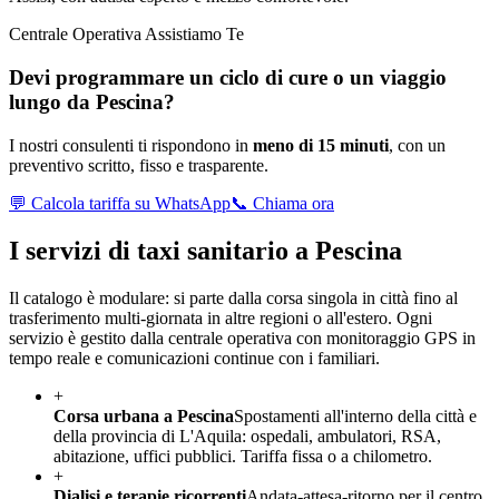
Centrale Operativa Assistiamo Te
Devi programmare un ciclo di cure o un viaggio
lungo da
Pescina
?
I nostri consulenti ti rispondono in
meno di 15 minuti
, con un
preventivo scritto, fisso e trasparente.
💬 Calcola tariffa su WhatsApp
📞 Chiama ora
I servizi di taxi sanitario a
Pescina
Il catalogo è modulare: si parte dalla corsa singola in città fino al
trasferimento multi-giornata in altre regioni o all'estero. Ogni
servizio è gestito dalla centrale operativa con monitoraggio GPS in
tempo reale e comunicazioni continue con i familiari.
+
Corsa urbana a Pescina
Spostamenti all'interno della città e
della provincia di L'Aquila: ospedali, ambulatori, RSA,
abitazione, uffici pubblici. Tariffa fissa o a chilometro.
+
Dialisi e terapie ricorrenti
Andata-attesa-ritorno per il centro