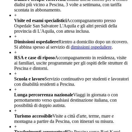
dialisi più vicino a Pescina, 3 volte a settimana, con tariffa
scontata in abbonamento.
+
Visite ed esami specialistici
Accompagnamento presso
Ospedale San Salvatore L'Aquila e gli altri presidi della
provincia di L'Aquila, con attesa inclusa.
+
Dimissioni ospedaliere
Rientro a domicilio dopo un ricovero.
Si abbina spesso al servizio di
dimissioni ospedaliere
.
+
RSA e case di riposo
Accompagnamento in residenza, visite
ai familiari, uscite programmate per gli ospiti delle strutture di
Pescina e dintorni.
+
Scuola e lavoro
Servizio continuativo per studenti e lavoratori
con disabilità residenti a Pescina.
+
Lunga percorrenza nazionale
Viaggi in giornata o con
pernottamento verso qualsiasi destinazione italiana, con
possibilità di doppio autista.
+
Turismo accessibile
Visite a città d'arte, terme, mare e
montagna a partire da Pescina, con itinerari su misura.
+
Trasferimenti aeroportuali
Da Pescina verso Bari Karol