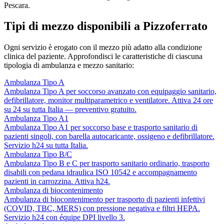
Pescara.
Tipi di mezzo disponibili a Pizzoferrato
Ogni servizio è erogato con il mezzo più adatto alla condizione
clinica del paziente. Approfondisci le caratteristiche di ciascuna
tipologia di ambulanza e mezzo sanitario:
Ambulanza Tipo A
Ambulanza Tipo A per soccorso avanzato con equipaggio sanitario,
defibrillatore, monitor multiparametrico e ventilatore. Attiva 24 ore
su 24 su tutta Italia — preventivo gratuito.
Ambulanza Tipo A1
Ambulanza Tipo A1 per soccorso base e trasporto sanitario di
pazienti singoli, con barella autocaricante, ossigeno e defibrillatore.
Servizio h24 su tutta Italia.
Ambulanza Tipo B/C
Ambulanza Tipo B e C per trasporto sanitario ordinario, trasporto
disabili con pedana idraulica ISO 10542 e accompagnamento
pazienti in carrozzina. Attiva h24.
Ambulanza di biocontenimento
Ambulanza di biocontenimento per trasporto di pazienti infettivi
(COVID, TBC, MERS) con pressione negativa e filtri HEPA.
Servizio h24 con équipe DPI livello 3.