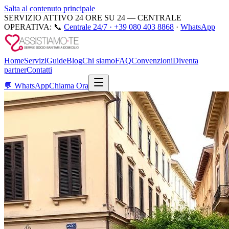
Salta al contenuto principale
SERVIZIO ATTIVO 24 ORE SU 24 — CENTRALE
OPERATIVA:
📞
Centrale 24/7 ·
+39 080 403 8868
·
WhatsApp
Home
Servizi
Guide
Blog
Chi siamo
FAQ
Convenzioni
Diventa
partner
Contatti
💬
WhatsApp
Chiama Ora