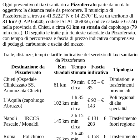
Ogni preventivo di
taxi sanitario
a
Pizzoferrato
parte da un dato
oggettivo: la distanza reale da percorrere. Il municipio di
Pizzoferrato
si trova a
41.9222
° N e
14.2370
° E, su un territorio di
31
km²
(CAP
66040
, codice ISTAT
069066
, codice catastale
G724
)
nella provincia di
Chieti
, a circa
61
km su strada
dal capoluogo (
79
min circa
)
. Di seguito le tratte più richieste calcolate da
Pizzoferrato
,
con tempo di percorrenza e fascia di prezzo indicativa comprensiva
di pedaggi, carburante e uscita del mezzo.
Tratte, distanze, tempi e tariffe indicative del servizio di
taxi sanitario
da
Pizzoferrato
Destinazione da
Km
Tempo
Fascia
Tipologia
Pizzoferrato
stradali
stimato
indicativa
Chieti (Ospedale
Dimissioni e
79 min
€ 55 – €
Clinicizzato SS.
61
km
trasferimenti
circa
85
Annunziata Chieti)
provinciali
1 h 35
Poli regionali
L'Aquila (capoluogo
€ 92 – €
102
km
min
di alta
Abruzzo)
143
circa
specialità
2 h 15
Napoli — IRCCS
€ 131 – €
Trasferimento
145
km
min
Pascale / Monaldi
203
fuori regione
circa
2 h 40
Roma — Policlinico
€ 158 – €
Trasferimento
176
km
min