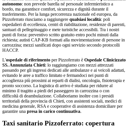
autonomo
: non prevede barella né personale infermieristico a
bordo, ma garantisce comfort, sicurezza e dignità durante il
trasferimento. Per la lunga percorrenza nazionale ed europea, da
Pizzoferrato
riusciamo a raggiungere
qualsiasi località
: poli
ospedalieri di eccellenza, centri di riabilitazione, residenze di parenti,
santuari di pellegrinaggio e mete turistiche accessibili. Tra i nostri
punti di forza:
preventivo scritto gratuito entro pochi minuti dalla
richiesta; autisti CAP-KB formati alla movimentazione di persone in
carrozzina; mezzi sanificati dopo ogni servizio secondo protocolli
HACCP
.
L'
ospedale di riferimento
per
Pizzoferrato
è
Ospedale Clinicizzato
SS. Annunziata Chieti
: lo raggiungiamo con mezzi attrezzati
passando per gli ingressi dedicati alle ambulanze e ai veicoli adattati,
evitando le aree a traffico limitato e fermandoci nei punti di
accoglienza più prossimi ai reparti di dialisi, oncologia, fisioterapia e
pronto soccorso. La logistica di arrivo è studiata per ridurre al
minimo il tragitto a piedi del passeggero in carrozzina o con
difficoltà di deambulazione. Collaboriamo inoltre con i presidi
territoriali della provincia di
Chieti
, con assistenti sociali, medici di
medicina generale, RSA e cooperative di assistenza domiciliare per
garantire una
presa in carico continuativa
.
Taxi sanitario Pizzoferrato: copertura