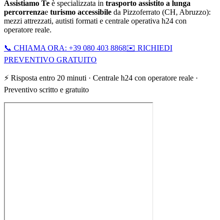
Assistiamo Te
è specializzata in
trasporto assistito a lunga
percorrenza
e
turismo accessibile
da
Pizzoferrato
(
CH
,
Abruzzo
):
mezzi attrezzati, autisti formati e centrale operativa h24 con
operatore reale.
📞 CHIAMA ORA: +39 080 403 8868
✉️ RICHIEDI
PREVENTIVO GRATUITO
⚡ Risposta entro 20 minuti · Centrale h24 con operatore reale ·
Preventivo scritto e gratuito