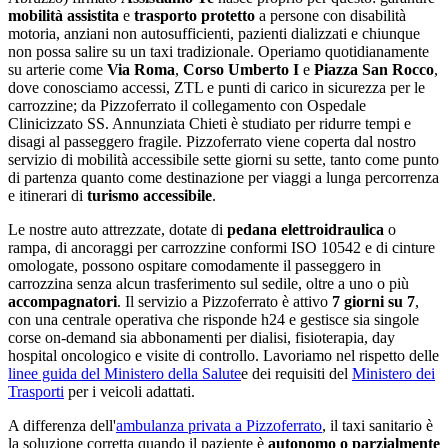
mobilità assistita
e
trasporto protetto
a persone con disabilità
motoria, anziani non autosufficienti, pazienti dializzati e chiunque
non possa salire su un taxi tradizionale. Operiamo quotidianamente
su arterie come
Via Roma
,
Corso Umberto I
e
Piazza San Rocco
,
dove conosciamo accessi, ZTL e punti di carico in sicurezza per le
carrozzine;
da Pizzoferrato il collegamento con Ospedale
Clinicizzato SS. Annunziata Chieti è studiato per ridurre tempi e
disagi al passeggero fragile
.
Pizzoferrato
viene coperta dal nostro
servizio di mobilità accessibile sette giorni su sette
, tanto come punto
di partenza quanto come destinazione per viaggi a lunga percorrenza
e itinerari di
turismo accessibile
.
Le nostre auto attrezzate, dotate di
pedana elettroidraulica
o
rampa, di ancoraggi per carrozzine conformi ISO 10542 e di cinture
omologate, possono ospitare comodamente il passeggero in
carrozzina senza alcun trasferimento sul sedile, oltre a uno o più
accompagnatori
. Il servizio a
Pizzoferrato
è attivo
7 giorni su 7
,
con una centrale operativa che risponde h24 e gestisce sia singole
corse on-demand sia abbonamenti per dialisi, fisioterapia, day
hospital oncologico e visite di controllo. Lavoriamo nel rispetto delle
linee guida del Ministero della Salute
e dei requisiti del
Ministero dei
Trasporti
per i veicoli adattati.
A differenza dell'
ambulanza privata a
Pizzoferrato
, il taxi sanitario è
la soluzione corretta quando il paziente è
autonomo o parzialmente