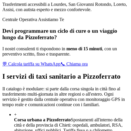
Trasferimenti accessibili a Lourdes, San Giovanni Rotondo, Loreto,
Assisi, con autista esperto e mezzo confortevole.
Centrale Operativa Assistiamo Te
Devi programmare un ciclo di cure o un viaggio
lungo da
Pizzoferrato
?
I nostri consulenti ti rispondono in
meno di 15 minuti
, con un
preventivo scritto, fisso e trasparente.
💬 Calcola tariffa su WhatsApp
📞 Chiama ora
I servizi di taxi sanitario a
Pizzoferrato
Il catalogo è modulare: si parte dalla corsa singola in città fino al
trasferimento multi-giornata in altre regioni o all'estero. Ogni
servizio è gestito dalla centrale operativa con monitoraggio GPS in
tempo reale e comunicazioni continue con i familiari.
+
Corsa urbana a Pizzoferrato
Spostamenti all'interno della
città e della provincia di Chieti: ospedali, ambulatori, RSA,
abitazione, uffici pubblici. Tariffa fissa o a chilometro.