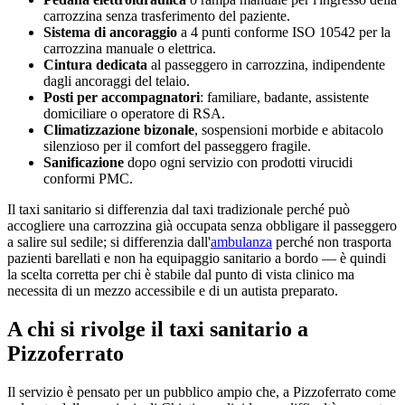
carrozzina senza trasferimento del paziente.
Sistema di ancoraggio
a 4 punti conforme ISO 10542 per la
carrozzina manuale o elettrica.
Cintura dedicata
al passeggero in carrozzina, indipendente
dagli ancoraggi del telaio.
Posti per accompagnatori
: familiare, badante, assistente
domiciliare o operatore di RSA.
Climatizzazione bizonale
, sospensioni morbide e abitacolo
silenzioso per il comfort del passeggero fragile.
Sanificazione
dopo ogni servizio con prodotti virucidi
conformi PMC.
Il taxi sanitario si differenzia dal taxi tradizionale perché può
accogliere una carrozzina già occupata senza obbligare il passeggero
a salire sul sedile; si differenzia dall'
ambulanza
perché non trasporta
pazienti barellati e non ha equipaggio sanitario a bordo — è quindi
la scelta corretta per chi è stabile dal punto di vista clinico ma
necessita di un mezzo accessibile e di un autista preparato.
A chi si rivolge il taxi sanitario a
Pizzoferrato
Il servizio è pensato per un pubblico ampio che, a
Pizzoferrato
come