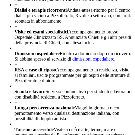
+
Dialisi e terapie ricorrenti
Andata-attesa-ritorno per il centro
dialisi più vicino a Pizzoferrato, 3 volte a settimana, con tariffa
scontata in abbonamento.
+
Visite ed esami specialistici
Accompagnamento presso
Ospedale Clinicizzato SS. Annunziata Chieti e gli altri presidi
della provincia di Chieti, con attesa inclusa.
+
Dimissioni ospedaliere
Rientro a domicilio dopo un ricovero.
Si abbina spesso al servizio di
dimissioni ospedaliere
.
+
RSA e case di riposo
Accompagnamento in residenza, visite
ai familiari, uscite programmate per gli ospiti delle strutture di
Pizzoferrato e dintorni.
+
Scuola e lavoro
Servizio continuativo per studenti e lavoratori
con disabilità residenti a Pizzoferrato.
+
Lunga percorrenza nazionale
Viaggi in giornata o con
pernottamento verso qualsiasi destinazione italiana, con
possibilità di doppio autista.
+
Turismo accessibile
Visite a città d'arte, terme, mare e
montagna a partire da Pizzoferrato, con itinerari su misura.