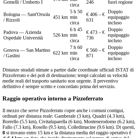
Gemelli / Umberto I
246
fuori regione
circa
5 h 50
Doppio
Bologna — Sant'Orsola
€ 406 – €
451
km
min
equipaggio
/ Rizzoli
631
circa
incluso
6 h 45
Doppio
Padova — Azienda
€ 473 – €
526
km
min
equipaggio
Ospedale Università
736
circa
incluso
7 h 60
Doppio
Genova — San Martino
€ 560 – €
622
km
min
equipaggio
/ Gaslini
871
circa
incluso
Distanze stradali stimate a partire dalle coordinate ufficiali ISTAT di
Pizzoferrato
e dei poli di destinazione; tempi calcolati su velocità
medie reali del trasporto sanitario non urgente. Il preventivo
definitivo è sempre scritto e concordato prima del servizio.
Raggio operativo intorno a
Pizzoferrato
Il mezzo che serve
Pizzoferrato
copre anche i comuni contigui,
ordinati per distanza reale:
Gamberale (3 km), Quadri (4.3 km),
Borrello (5.5 km), Civitaluparella (6 km), Montenerodomo (6.2 km),
Fallo (7.3 km), Rosello (9.5 km), Colledimacine (9.6 km)
. Di questi,
8
si trovano entro 15 km e la distanza media del raggio operativo è