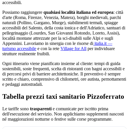
accessibili.
Possiamo raggiungere
qualsiasi località italiana ed europea
: città
d'arte (Roma, Firenze, Venezia, Matera), borghi medievali, parchi
naturali (Pollino, Gargano, Murge), stabilimenti termali, spiagge
accessibili del Salento, della costa ionica e dell'Adriatico, santuari di
pellegrinaggio (Lourdes, San Giovanni Rotondo, Loreto, Assisi),
località montane attrezzate per la sci-disabili sulle Alpi e sugli
Appennini. Lavoriamo in sinergia con le risorse di
italia.it —
turismo accessibile
e con la rete
Village for All
per individuare
strutture realmente fruibili.
Ogni itinerario viene pianificato insieme al cliente: tempi di guida
sostenibili, soste frequenti, scelta di ristoranti con bagni accessibili e
di percorsi privi di barriere architettoniche. Il preventivo è sempre
scritto e chiaro, comprensivo di chilometri, ore autista, pernottamenti
e pedaggi autostradali.
Tabella prezzi taxi sanitario
Pizzoferrato
Le tariffe sono
trasparenti
e comunicate per iscritto prima
dell'esecuzione del servizio. Non applichiamo supplementi nascosti
né maggiorazioni notturne o festive sulle corse programmate.
Tabella dei prezzi e delle tratte del taxi sanitario Assistiamo Te a
Pizzof