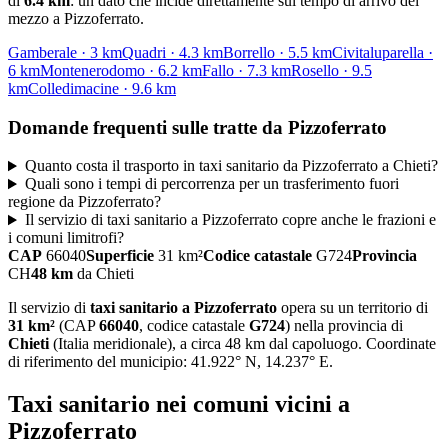
di
6.4
km
: un dato che incide direttamente sul tempo di arrivo del
mezzo a
Pizzoferrato
.
Gamberale
·
3
km
Quadri
·
4.3
km
Borrello
·
5.5
km
Civitaluparella
·
6
km
Montenerodomo
·
6.2
km
Fallo
·
7.3
km
Rosello
·
9.5
km
Colledimacine
·
9.6
km
Domande frequenti sulle tratte da
Pizzoferrato
Quanto costa il trasporto in taxi sanitario da Pizzoferrato a Chieti?
Quali sono i tempi di percorrenza per un trasferimento fuori
regione da Pizzoferrato?
Il servizio di taxi sanitario a Pizzoferrato copre anche le frazioni e
i comuni limitrofi?
CAP
66040
Superficie
31
km²
Codice catastale
G724
Provincia
CH
48
km
da
Chieti
Il servizio di
taxi sanitario
a
Pizzoferrato
opera su un territorio di
31
km²
(CAP
66040
, codice catastale
G724
) nella provincia di
Chieti
(
Italia meridionale
)
, a circa 48 km dal capoluogo
. Coordinate
di riferimento del municipio:
41.922
° N,
14.237
° E.
Taxi sanitario
nei comuni vicini a
Pizzoferrato