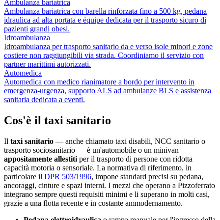
Ambulanza bariatrica
Ambulanza bariatrica con barella rinforzata fino a 500 kg, pedana
idraulica ad alta portata e équipe dedicata per il trasporto sicuro di
pazienti grandi obesi.
Idroambulanza
Idroambulanza per trasporto sanitario da e verso isole minori e zone
costiere non raggiungibili via strada. Coordiniamo il servizio con
partner marittimi autorizzati.
Automedica
Automedica con medico rianimatore a bordo per intervento in
emergenza-urgenza, supporto ALS ad ambulanze BLS e assistenza
sanitaria dedicata a eventi.
Cos'è il taxi sanitario
Il
taxi sanitario
— anche chiamato taxi disabili, NCC sanitario o
trasporto sociosanitario — è un'automobile o un minivan
appositamente allestiti
per il trasporto di persone con ridotta
capacità motoria o sensoriale. La normativa di riferimento, in
particolare il
DPR 503/1996
, impone standard precisi su pedana,
ancoraggi, cinture e spazi interni. I mezzi che operano a
Pizzoferrato
integrano sempre questi requisiti minimi e li superano in molti casi,
grazie a una flotta recente e in costante ammodernamento.
Pedana elettroidraulica
o rampa manuale per l'ingresso della