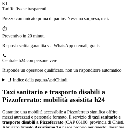
💶
Tariffe fisse e trasparenti
Prezzo comunicato prima di partire. Nessuna sorpresa, mai.
⏱️
Preventivo in 20 minuti
Risposta scritta garantita via WhatsApp o email, gratis.
📞
Centrale h24 con persone vere
Risponde un operatore qualificato, non un risponditore automatico.
📑 Indice della pagina
Apri
Chiudi
Taxi sanitario e trasporto disabili a
Pizzoferrato
: mobilità assistita h24
Garantire una mobilità accessibile a Pizzoferrato significa offrire
mezzi attrezzati e personale formato
. Il servizio di
taxi sanitario e
trasporto disabili a
Pizzoferrato
(CAP
66100
, provincia di
Chieti
,
Abruzzo
) firmato
Assistiamo Te
nasce proprio per questo: garantire