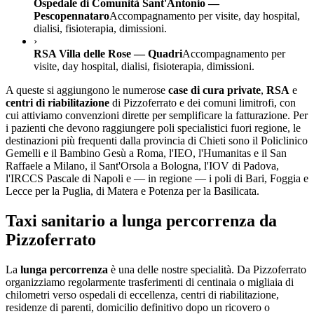
Ospedale di Comunità Sant'Antonio —
Pescopennataro
Accompagnamento per visite, day hospital,
dialisi, fisioterapia, dimissioni.
›
RSA Villa delle Rose — Quadri
Accompagnamento per
visite, day hospital, dialisi, fisioterapia, dimissioni.
A queste si aggiungono le numerose
case di cura private
,
RSA
e
centri di riabilitazione
di
Pizzoferrato
e dei comuni limitrofi, con
cui attiviamo convenzioni dirette per semplificare la fatturazione. Per
i pazienti che devono raggiungere poli specialistici fuori regione, le
destinazioni più frequenti dalla provincia di
Chieti
sono il Policlinico
Gemelli e il Bambino Gesù a Roma, l'IEO, l'Humanitas e il San
Raffaele a Milano, il Sant'Orsola a Bologna, l'IOV di Padova,
l'IRCCS Pascale di Napoli e — in regione — i poli di Bari, Foggia e
Lecce per la Puglia, di Matera e Potenza per la Basilicata.
Taxi sanitario a lunga percorrenza da
Pizzoferrato
La
lunga percorrenza
è una delle nostre specialità. Da
Pizzoferrato
organizziamo regolarmente trasferimenti di centinaia o migliaia di
chilometri verso ospedali di eccellenza, centri di riabilitazione,
residenze di parenti, domicilio definitivo dopo un ricovero o