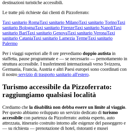
destinazioni turistiche accessibili.
Le tratte più richieste dai clienti di
Pizzoferrato
:
Taxi sanitario
Roma
Taxi sanitario
Milano
Taxi sanitario
Torino
Taxi
sanitario
Bologna
Taxi sanitario
Firenze
Taxi sanitario
Napoli
Taxi
sanitario
Bari
Taxi sanitario
Genova
Taxi sanitario
Verona
Taxi
sanitario
Catania
Taxi sanitario
Lamezia Terme
Taxi sanitario
Palermo
Per i viaggi superiori alle 8 ore prevediamo
doppio autista
in
staffetta, pause programmate e — se necessario — pernottamento in
struttura accessibile. I trasferimenti internazionali verso Svizzera,
Germania, Francia, Austria e altri Paesi europei sono coordinati con
il nostro
servizio di trasporto sanitario all'estero
.
Turismo accessibile da
Pizzoferrato
:
raggiungiamo qualsiasi località
Crediamo che
la disabilità non debba essere un limite al viaggio
.
Per questo abbiamo sviluppato un servizio dedicato di
turismo
accessibile
con partenza da
Pizzoferrato
: autista esperto, auto
attrezzata, itinerario costruito intorno alle esigenze del passeggero e
— su richiesta — prenotazione di hotel, ristoranti e musei