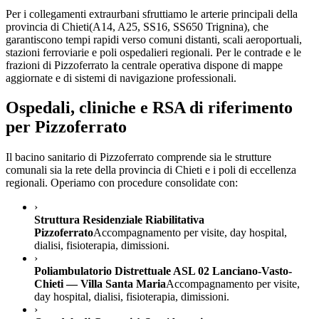
Per i collegamenti extraurbani sfruttiamo le arterie principali della
provincia di
Chieti
(
A14, A25, SS16, SS650 Trignina
), che
garantiscono tempi rapidi verso comuni distanti, scali aeroportuali,
stazioni ferroviarie e poli ospedalieri regionali. Per le contrade e le
frazioni di
Pizzoferrato
la centrale operativa dispone di mappe
aggiornate e di sistemi di navigazione professionali.
Ospedali, cliniche e RSA di riferimento
per
Pizzoferrato
Il bacino sanitario di
Pizzoferrato
comprende sia le strutture
comunali sia la rete della provincia di
Chieti
e i poli di eccellenza
regionali. Operiamo con procedure consolidate con:
›
Struttura Residenziale Riabilitativa
Pizzoferrato
Accompagnamento per visite, day hospital,
dialisi, fisioterapia, dimissioni.
›
Poliambulatorio Distrettuale ASL 02 Lanciano-Vasto-
Chieti — Villa Santa Maria
Accompagnamento per visite,
day hospital, dialisi, fisioterapia, dimissioni.
›