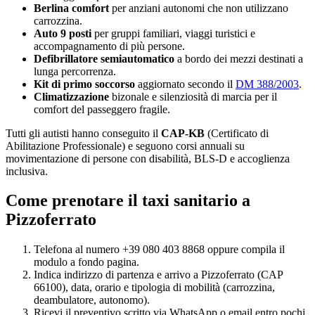
Berlina comfort
per anziani autonomi che non utilizzano
carrozzina.
Auto 9 posti
per gruppi familiari, viaggi turistici e
accompagnamento di più persone.
Defibrillatore semiautomatico
a bordo dei mezzi destinati a
lunga percorrenza.
Kit di primo soccorso
aggiornato secondo il
DM 388/2003
.
Climatizzazione
bizonale e silenziosità di marcia per il
comfort del passeggero fragile.
Tutti gli autisti hanno conseguito il
CAP-KB
(Certificato di
Abilitazione Professionale) e seguono corsi annuali su
movimentazione di persone con disabilità, BLS-D e accoglienza
inclusiva.
Come prenotare il taxi sanitario a
Pizzoferrato
Telefona al numero +39 080 403 8868 oppure compila il
modulo a fondo pagina.
Indica indirizzo di partenza e arrivo a
Pizzoferrato
(CAP
66100
), data, orario e tipologia di mobilità (carrozzina,
deambulatore, autonomo).
Ricevi il preventivo scritto via WhatsApp o email entro pochi