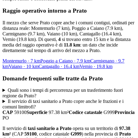
Raggio operativo intorno a
Prato
Il mezzo che serve
Prato
copre anche i comuni contigui, ordinati per
distanza reale:
Montemurlo (7 km), Poggio a Caiano (7.9 km),
Carmignano (9.7 km), Vaiano (10 km), Cantagallo (16.4 km),
Vernio (19.8 km)
. Di questi,
4
si trovano entro 15 km e la distanza
media del raggio operativo è di
11.8
km
: un dato che incide
direttamente sul tempo di arrivo del mezzo a
Prato
.
Montemurlo
·
7
km
Poggio a Caiano
·
7.9
km
Carmignano
·
9.7
km
Vaiano
·
10
km
Cantagallo
·
16.4
km
Vernio
·
19.8
km
Domande frequenti sulle tratte da
Prato
Quali sono i tempi di percorrenza per un trasferimento fuori
regione da Prato?
Il servizio di taxi sanitario a Prato copre anche le frazioni e i
comuni limitrofi?
CAP
59100
Superficie
97.38
km²
Codice catastale
G999
Provincia
PO
Il servizio di
taxi sanitario
a
Prato
opera su un territorio di
97.38
km²
(CAP
59100
, codice catastale
G999
) nella provincia di
Prato