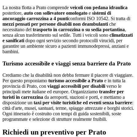
La nostra flotta a
Prato
comprende
veicoli con pedana idraulica
posteriore,
auto con sollevatore omologato
e
sistemi di
ancoraggio carrozzina a 4 punti
conformi ISO 10542. Si tratta di
mezzi pensati per persone disabili non deambulanti
che
necessitano del
trasporto in carrozzina o su sedia portantina
,
senza alcun trasferimento sul sedile. Tutti i veicoli sono
climatizzati
e sanificati
dopo ogni servizio secondo protocolli virucidi, per
garantire un ambiente sicuro a pazienti immunodepressi, anziani e
bambini.
Turismo accessibile e viaggi senza barriere da
Prato
Crediamo che la disabilità non debba fermare il piacere di viaggiare.
Per questo proponiamo
turismo accessibile a
Prato
e in tutta la
provincia di
Prato
, con
viaggi accessibili per disabili
verso le
principali mete italiane ed europee. Organizziamo
transfer per
turisti in carrozzina
da aeroporti, stazioni e porti, e mettiamo a
disposizione un
taxi per visite turistiche ed eventi senza barriere
:
città d'arte, musei, santuari, terme, spiagge attrezzate e borghi storici.
Ogni itinerario è costruito con tempi di guida sostenibili, soste
programmate e selezione di strutture realmente fruibili.
Richiedi un preventivo per
Prato