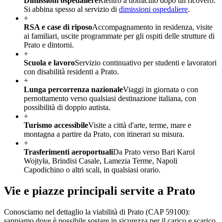
Dimissioni ospedaliere
Rientro a domicilio dopo un ricovero.
Si abbina spesso al servizio di
dimissioni ospedaliere
.
+
RSA e case di riposo
Accompagnamento in residenza, visite
ai familiari, uscite programmate per gli ospiti delle strutture di
Prato e dintorni.
+
Scuola e lavoro
Servizio continuativo per studenti e lavoratori
con disabilità residenti a Prato.
+
Lunga percorrenza nazionale
Viaggi in giornata o con
pernottamento verso qualsiasi destinazione italiana, con
possibilità di doppio autista.
+
Turismo accessibile
Visite a città d'arte, terme, mare e
montagna a partire da Prato, con itinerari su misura.
+
Trasferimenti aeroportuali
Da Prato verso Bari Karol
Wojtyła, Brindisi Casale, Lamezia Terme, Napoli
Capodichino o altri scali, in qualsiasi orario.
Vie e piazze principali servite a
Prato
Conosciamo nel dettaglio la viabilità di
Prato
(CAP
59100
):
sappiamo dove è possibile sostare in sicurezza per il carico e scarico