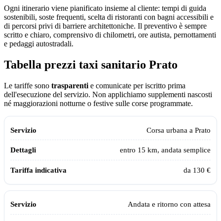
Ogni itinerario viene pianificato insieme al cliente: tempi di guida
sostenibili, soste frequenti, scelta di ristoranti con bagni accessibili e
di percorsi privi di barriere architettoniche. Il preventivo è sempre
scritto e chiaro, comprensivo di chilometri, ore autista, pernottamenti
e pedaggi autostradali.
Tabella prezzi taxi sanitario
Prato
Le tariffe sono
trasparenti
e comunicate per iscritto prima
dell'esecuzione del servizio. Non applichiamo supplementi nascosti
né maggiorazioni notturne o festive sulle corse programmate.
Tabella dei prezzi e delle tratte del taxi sanitario Assistiamo Te a
Prato
a
Servizio
Dettagli
Tariffa indicativa
Corsa urbana a
Prato
entro 15 km, andata semplice
da 130 €
Andata e ritorno con attesa