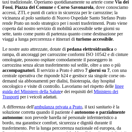
taxi tradizionale. Operiamo quotidianamente su arterie come
Via dei
Fossi
,
Piazza del Comune
e
Corso Savonarola
, dove conosciamo
accessi, ZTL e punti di carico in sicurezza per le carrozzine;
la
vicinanza al polo sanitario di Nuovo Ospedale Santo Stefano Prato
rende Prato un nodo strategico per i nostri trasferimenti
.
Prato
viene
coperta dal nostro servizio di mobilità accessibile sette giorni su
sette
, tanto come punto di partenza quanto come destinazione per
viaggi a lunga percorrenza e itinerari di
turismo accessibile
.
Le nostre auto attrezzate, dotate di
pedana elettroidraulica
o
rampa, di ancoraggi per carrozzine conformi ISO 10542 e di cinture
omologate, possono ospitare comodamente il passeggero in
carrozzina senza alcun trasferimento sul sedile, oltre a uno o più
accompagnatori
. Il servizio a
Prato
è attivo
7 giorni su 7
, con una
centrale operativa che risponde h24 e gestisce sia singole corse on-
demand sia abbonamenti per dialisi, fisioterapia, day hospital
oncologico e visite di controllo. Lavoriamo nel rispetto delle
linee
guida del Ministero della Salute
e dei requisiti del
Ministero dei
Trasporti
per i veicoli adattati.
A differenza dell'
ambulanza privata a
Prato
, il taxi sanitario è la
soluzione corretta quando il paziente è
autonomo o parzialmente
autonomo
: non prevede barella né personale infermieristico a
bordo, ma garantisce comfort, sicurezza e dignità durante il
trasferimento. Per la lunga percorrenza nazionale ed europea, da