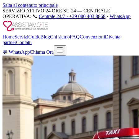
Salta al contenuto principale
SERVIZIO ATTIVO 24 ORE SU 24 — CENTRALE
OPERATIVA:
📞
Centrale 24/7 ·
+39 080 403 8868
·
WhatsApp
Home
Servizi
Guide
Blog
Chi siamo
FAQ
Convenzioni
Diventa
partner
Contatti
💬
WhatsApp
Chiama Ora