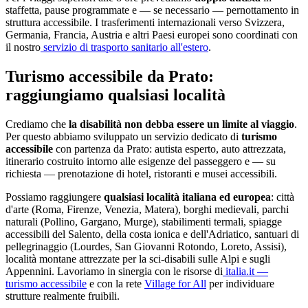
staffetta, pause programmate e — se necessario — pernottamento in
struttura accessibile. I trasferimenti internazionali verso Svizzera,
Germania, Francia, Austria e altri Paesi europei sono coordinati con
il nostro
servizio di trasporto sanitario all'estero
.
Turismo accessibile da
Prato
:
raggiungiamo qualsiasi località
Crediamo che
la disabilità non debba essere un limite al viaggio
.
Per questo abbiamo sviluppato un servizio dedicato di
turismo
accessibile
con partenza da
Prato
: autista esperto, auto attrezzata,
itinerario costruito intorno alle esigenze del passeggero e — su
richiesta — prenotazione di hotel, ristoranti e musei accessibili.
Possiamo raggiungere
qualsiasi località italiana ed europea
: città
d'arte (Roma, Firenze, Venezia, Matera), borghi medievali, parchi
naturali (Pollino, Gargano, Murge), stabilimenti termali, spiagge
accessibili del Salento, della costa ionica e dell'Adriatico, santuari di
pellegrinaggio (Lourdes, San Giovanni Rotondo, Loreto, Assisi),
località montane attrezzate per la sci-disabili sulle Alpi e sugli
Appennini. Lavoriamo in sinergia con le risorse di
italia.it —
turismo accessibile
e con la rete
Village for All
per individuare
strutture realmente fruibili.