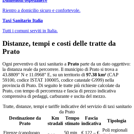
Dimissioni ospedaliere
Rientro a domicilio sicuro e confortevole.
Taxi Sanitario Italia
Tutti i comuni serviti in Italia.
Distanze, tempi e costi delle tratte da
Prato
Ogni preventivo di
taxi sanitario
a
Prato
parte da un dato oggettivo:
la distanza reale da percorrere. Il municipio di
Prato
si trova a
43.8809
° N e
11.0968
° E, su un territorio di
97.38
km²
(CAP
59100
, codice ISTAT
100005
, codice catastale
G999
) nella
provincia di
Prato
. Di seguito le tratte più richieste calcolate da
Prato
, con tempo di percorrenza e fascia di prezzo indicativa
comprensiva di pedaggi, carburante e uscita del mezzo.
Tratte, distanze, tempi e tariffe indicative del servizio di
taxi sanitario
da
Prato
Destinazione da
Km
Tempo
Fascia
Tipologia
Prato
stradali
stimato
indicativa
Poli regionali
Firenze (capoluogo
50 min
€ 122 – €