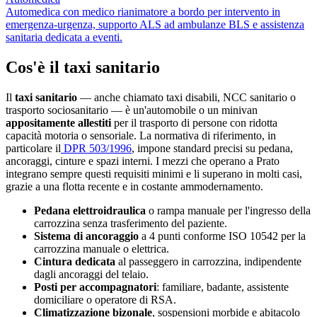
Automedica con medico rianimatore a bordo per intervento in
emergenza-urgenza, supporto ALS ad ambulanze BLS e assistenza
sanitaria dedicata a eventi.
Cos'è il taxi sanitario
Il
taxi sanitario
— anche chiamato taxi disabili, NCC sanitario o
trasporto sociosanitario — è un'automobile o un minivan
appositamente allestiti
per il trasporto di persone con ridotta
capacità motoria o sensoriale. La normativa di riferimento, in
particolare il
DPR 503/1996
, impone standard precisi su pedana,
ancoraggi, cinture e spazi interni. I mezzi che operano a
Prato
integrano sempre questi requisiti minimi e li superano in molti casi,
grazie a una flotta recente e in costante ammodernamento.
Pedana elettroidraulica
o rampa manuale per l'ingresso della
carrozzina senza trasferimento del paziente.
Sistema di ancoraggio
a 4 punti conforme ISO 10542 per la
carrozzina manuale o elettrica.
Cintura dedicata
al passeggero in carrozzina, indipendente
dagli ancoraggi del telaio.
Posti per accompagnatori
: familiare, badante, assistente
domiciliare o operatore di RSA.
Climatizzazione bizonale
, sospensioni morbide e abitacolo