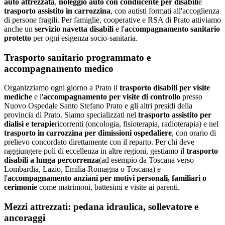
auto attrezzata
,
noleggio auto con conducente per disabili
e
trasporto assistito in carrozzina
, con autisti formati all'accoglienza
di persone fragili. Per famiglie, cooperative e RSA di
Prato
attiviamo
anche un
servizio navetta disabili
e l'
accompagnamento sanitario
protetto
per ogni esigenza socio-sanitaria.
Trasporto sanitario programmato e
accompagnamento medico
Organizziamo ogni giorno a
Prato
il
trasporto disabili per visite
mediche
e l'
accompagnamento per visite di controllo
presso
Nuovo Ospedale Santo Stefano Prato
e gli altri presidi della
provincia di
Prato
. Siamo specializzati nel
trasporto assistito per
dialisi e terapie
ricorrenti (oncologia, fisioterapia, radioterapia) e nel
trasporto in carrozzina per dimissioni ospedaliere
, con orario di
prelievo concordato direttamente con il reparto. Per chi deve
raggiungere poli di eccellenza in altre regioni, gestiamo il
trasporto
disabili a lunga percorrenza
(ad esempio da
Toscana
verso
Lombardia, Lazio, Emilia-Romagna o Toscana) e
l'
accompagnamento anziani per motivi personali, familiari o
cerimonie
come matrimoni, battesimi e visite ai parenti.
Mezzi attrezzati: pedana idraulica, sollevatore e
ancoraggi