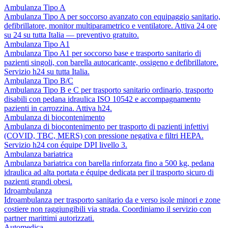
Ambulanza Tipo A
Ambulanza Tipo A per soccorso avanzato con equipaggio sanitario,
defibrillatore, monitor multiparametrico e ventilatore. Attiva 24 ore
su 24 su tutta Italia — preventivo gratuito.
Ambulanza Tipo A1
Ambulanza Tipo A1 per soccorso base e trasporto sanitario di
pazienti singoli, con barella autocaricante, ossigeno e defibrillatore.
Servizio h24 su tutta Italia.
Ambulanza Tipo B/C
Ambulanza Tipo B e C per trasporto sanitario ordinario, trasporto
disabili con pedana idraulica ISO 10542 e accompagnamento
pazienti in carrozzina. Attiva h24.
Ambulanza di biocontenimento
Ambulanza di biocontenimento per trasporto di pazienti infettivi
(COVID, TBC, MERS) con pressione negativa e filtri HEPA.
Servizio h24 con équipe DPI livello 3.
Ambulanza bariatrica
Ambulanza bariatrica con barella rinforzata fino a 500 kg, pedana
idraulica ad alta portata e équipe dedicata per il trasporto sicuro di
pazienti grandi obesi.
Idroambulanza
Idroambulanza per trasporto sanitario da e verso isole minori e zone
costiere non raggiungibili via strada. Coordiniamo il servizio con
partner marittimi autorizzati.
Automedica