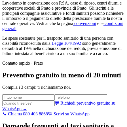
Lavoriamo in convenzione con RSA, case di riposo, centri diurni e
cooperative sociali di
Prato
e provincia di
Prato
. Gli iscritti a le
principali compagnie assicurative e fondi sanitari possono richiedere
il rimborso o il pagamento diretto della prestazione tramite la nostra
centrale operativa. Vedi anche la pagina
convenzioni
e le
condizioni
generali
.
Le spese sostenute per il trasporto sanitario di una persona con
disabilità riconosciuta dalla
Legge 104/1992
sono generalmente
detraibili al 19% nella dichiarazione dei redditi, previa emissione di
fattura intestata al beneficiario o a un suo familiare a carico.
Contatto rapido ·
Prato
Preventivo gratuito in meno di 20 minuti
Compila i 3 campi: ti richiamiamo noi.
💬 Richiedi preventivo gratuito su
WhatsApp →
📞 Chiama 080 403 8868
💬 Scrivi su WhatsApp
Domande frequenti sul taxi sanitario a