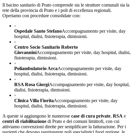
Il bacino sanitario di
Prato
comprende sia le strutture comunali sia la
rete della provincia di
Prato
e i poli di eccellenza regionali.
Operiamo con procedure consolidate con:
›
Ospedale Santo Stefano
Accompagnamento per visite, day
hospital, dialisi, fisioterapia, dimissioni.
›
Centro Socio Sanitario Roberto
Giovannini
Accompagnamento per visite, day hospital, dialisi,
fisioterapia, dimissioni.
›
Poliambulatorio Arca
Accompagnamento per visite, day
hospital, dialisi, fisioterapia, dimissioni.
›
RSA Rosa Giorgi
Accompagnamento per visite, day hospital,
dialisi, fisioterapia, dimissioni.
›
Clinica Villa Fiorita
Accompagnamento per visite, day
hospital, dialisi, fisioterapia, dimissioni.
A queste si aggiungono le numerose
case di cura private
,
RSA
e
centri di riabilitazione
di
Prato
e dei comuni limitrofi, con cui
attiviamo convenzioni dirette per semplificare la fatturazione. Per i
pazienti che devono raggiungere poli specialistici fuori regione, le