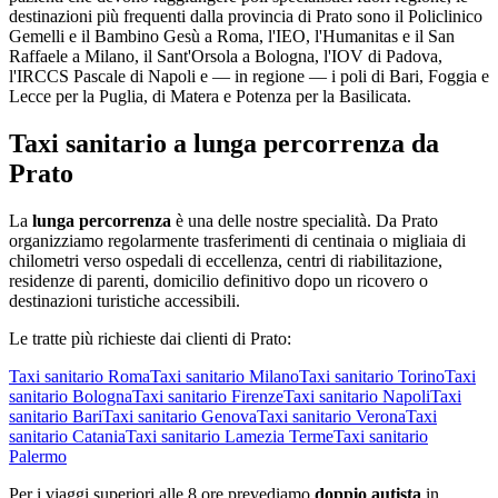
destinazioni più frequenti dalla provincia di
Prato
sono il Policlinico
Gemelli e il Bambino Gesù a Roma, l'IEO, l'Humanitas e il San
Raffaele a Milano, il Sant'Orsola a Bologna, l'IOV di Padova,
l'IRCCS Pascale di Napoli e — in regione — i poli di Bari, Foggia e
Lecce per la Puglia, di Matera e Potenza per la Basilicata.
Taxi sanitario a lunga percorrenza da
Prato
La
lunga percorrenza
è una delle nostre specialità. Da
Prato
organizziamo regolarmente trasferimenti di centinaia o migliaia di
chilometri verso ospedali di eccellenza, centri di riabilitazione,
residenze di parenti, domicilio definitivo dopo un ricovero o
destinazioni turistiche accessibili.
Le tratte più richieste dai clienti di
Prato
:
Taxi sanitario
Roma
Taxi sanitario
Milano
Taxi sanitario
Torino
Taxi
sanitario
Bologna
Taxi sanitario
Firenze
Taxi sanitario
Napoli
Taxi
sanitario
Bari
Taxi sanitario
Genova
Taxi sanitario
Verona
Taxi
sanitario
Catania
Taxi sanitario
Lamezia Terme
Taxi sanitario
Palermo
Per i viaggi superiori alle 8 ore prevediamo
doppio autista
in