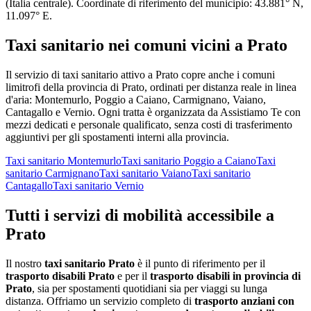
(
Italia centrale
)
. Coordinate di riferimento del municipio:
43.881
° N,
11.097
° E.
Taxi sanitario
nei comuni vicini a
Prato
Il servizio
di taxi sanitario
attivo a
Prato
copre anche i comuni
limitrofi della provincia di
Prato
, ordinati per distanza reale in linea
d'aria:
Montemurlo, Poggio a Caiano, Carmignano, Vaiano,
Cantagallo e Vernio
. Ogni tratta è organizzata da Assistiamo Te con
mezzi dedicati e personale qualificato, senza costi di trasferimento
aggiuntivi per gli spostamenti interni alla provincia.
Taxi sanitario
Montemurlo
Taxi sanitario
Poggio a Caiano
Taxi
sanitario
Carmignano
Taxi sanitario
Vaiano
Taxi sanitario
Cantagallo
Taxi sanitario
Vernio
Tutti i servizi di mobilità accessibile a
Prato
Il nostro
taxi sanitario
Prato
è il punto di riferimento per il
trasporto disabili
Prato
e per il
trasporto disabili in provincia di
Prato
, sia per spostamenti quotidiani sia per viaggi su lunga
distanza. Offriamo un servizio completo di
trasporto anziani con