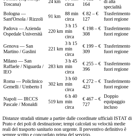
24
km
di alta
Toscana)
circa
164
specialità
Bologna —
88 min
€ 82 – €
Trasferimento
91
km
Sant'Orsola / Rizzoli
circa
127
fuori regione
3 h 15
Padova — Azienda
€ 198 – €
Trasferimento
220
km
min
Ospedale Università
308
fuori regione
circa
3 h 15
Genova — San
€ 199 – €
Trasferimento
221
km
min
Martino / Gaslini
309
fuori regione
circa
Milano — San
3 h 45
€ 255 – €
Trasferimento
Raffaele / Niguarda /
283
km
min
396
fuori regione
IEO
circa
3 h 60
Roma — Policlinico
€ 272 – €
Trasferimento
302
km
min
Gemelli / Umberto I
423
fuori regione
circa
6 h 40
Doppio
Napoli — IRCCS
€ 467 – €
519
km
min
equipaggio
Pascale / Monaldi
727
circa
incluso
Distanze stradali stimate a partire dalle coordinate ufficiali ISTAT di
Prato
e dei poli di destinazione; tempi calcolati su velocità medie
reali del trasporto sanitario non urgente. Il preventivo definitivo è
sempre scritto e concordato prima del servizio.