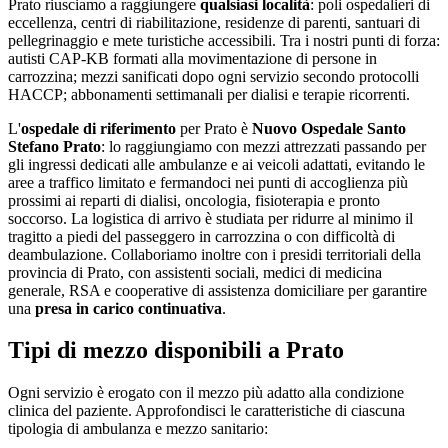
Prato
riusciamo a raggiungere
qualsiasi località
: poli ospedalieri di
eccellenza, centri di riabilitazione, residenze di parenti, santuari di
pellegrinaggio e mete turistiche accessibili. Tra i nostri punti di forza:
autisti CAP-KB formati alla movimentazione di persone in
carrozzina; mezzi sanificati dopo ogni servizio secondo protocolli
HACCP; abbonamenti settimanali per dialisi e terapie ricorrenti
.
L'
ospedale di riferimento
per
Prato
è
Nuovo Ospedale Santo
Stefano Prato
: lo raggiungiamo con mezzi attrezzati passando per
gli ingressi dedicati alle ambulanze e ai veicoli adattati, evitando le
aree a traffico limitato e fermandoci nei punti di accoglienza più
prossimi ai reparti di dialisi, oncologia, fisioterapia e pronto
soccorso. La logistica di arrivo è studiata per ridurre al minimo il
tragitto a piedi del passeggero in carrozzina o con difficoltà di
deambulazione. Collaboriamo inoltre con i presidi territoriali della
provincia di
Prato
, con assistenti sociali, medici di medicina
generale, RSA e cooperative di assistenza domiciliare per garantire
una
presa in carico continuativa
.
Tipi di mezzo disponibili a Prato
Ogni servizio è erogato con il mezzo più adatto alla condizione
clinica del paziente. Approfondisci le caratteristiche di ciascuna
tipologia di ambulanza e mezzo sanitario: