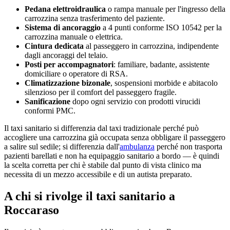
Pedana elettroidraulica
o rampa manuale per l'ingresso della
carrozzina senza trasferimento del paziente.
Sistema di ancoraggio
a 4 punti conforme ISO 10542 per la
carrozzina manuale o elettrica.
Cintura dedicata
al passeggero in carrozzina, indipendente
dagli ancoraggi del telaio.
Posti per accompagnatori
: familiare, badante, assistente
domiciliare o operatore di RSA.
Climatizzazione bizonale
, sospensioni morbide e abitacolo
silenzioso per il comfort del passeggero fragile.
Sanificazione
dopo ogni servizio con prodotti virucidi
conformi PMC.
Il taxi sanitario si differenzia dal taxi tradizionale perché può
accogliere una carrozzina già occupata senza obbligare il passeggero
a salire sul sedile; si differenzia dall'
ambulanza
perché non trasporta
pazienti barellati e non ha equipaggio sanitario a bordo — è quindi
la scelta corretta per chi è stabile dal punto di vista clinico ma
necessita di un mezzo accessibile e di un autista preparato.
A chi si rivolge il taxi sanitario a
Roccaraso