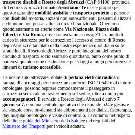
trasporto disabili a
Roseto degli Abruzzi
(CAP
64100
, provincia
di
Teramo
,
Abruzzo
) firmato
Assistiamo Te
nasce proprio per
questo: garantire
mobilità assistita
e
trasporto protetto
a persone
con disabilità motoria, anziani non autosufficienti, pazienti dializzati
e chiunque non possa salire su un taxi tradizionale. Operiamo
quotidianamente su arterie come
Via Nazionale
,
Piazza della
Libertà
e
Via Roma
, dove conosciamo accessi, ZTL e punti di
carico in sicurezza per le carrozzine;
l'accesso al centro di Roseto
degli Abruzzi è facilitato dalla nostra esperienza quotidiana sulle
strade locali
.
Roseto degli Abruzzi
è parte integrante del nostro
circuito di trasporto socio-sanitario quotidiano
, tanto come punto di
partenza quanto come destinazione per viaggi a lunga percorrenza e
itinerari di
turismo accessibile
.
Le nostre auto attrezzate, dotate di
pedana elettroidraulica
o
rampa, di ancoraggi per carrozzine conformi ISO 10542 e di cinture
omologate, possono ospitare comodamente il passeggero in
carrozzina senza alcun trasferimento sul sedile, oltre a uno o più
accompagnatori
. Il servizio a
Roseto degli Abruzzi
è attivo
7
giorni su 7
, con una centrale operativa che risponde h24 e gestisce
sia singole corse on-demand sia abbonamenti per dialisi, fisioterapia,
day hospital oncologico e visite di controllo. Lavoriamo nel rispetto
delle
linee guida del Ministero della Salute
e dei requisiti del
Ministero dei Trasporti
per i veicoli adattati.