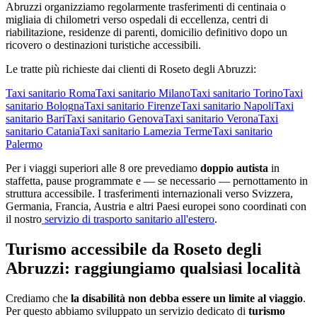
Abruzzi
organizziamo regolarmente trasferimenti di centinaia o
migliaia di chilometri verso ospedali di eccellenza, centri di
riabilitazione, residenze di parenti, domicilio definitivo dopo un
ricovero o destinazioni turistiche accessibili.
Le tratte più richieste dai clienti di
Roseto degli Abruzzi
:
Taxi sanitario
Roma
Taxi sanitario
Milano
Taxi sanitario
Torino
Taxi
sanitario
Bologna
Taxi sanitario
Firenze
Taxi sanitario
Napoli
Taxi
sanitario
Bari
Taxi sanitario
Genova
Taxi sanitario
Verona
Taxi
sanitario
Catania
Taxi sanitario
Lamezia Terme
Taxi sanitario
Palermo
Per i viaggi superiori alle 8 ore prevediamo
doppio autista
in
staffetta, pause programmate e — se necessario — pernottamento in
struttura accessibile. I trasferimenti internazionali verso Svizzera,
Germania, Francia, Austria e altri Paesi europei sono coordinati con
il nostro
servizio di trasporto sanitario all'estero
.
Turismo accessibile da
Roseto degli
Abruzzi
: raggiungiamo qualsiasi località
Crediamo che
la disabilità non debba essere un limite al viaggio
.
Per questo abbiamo sviluppato un servizio dedicato di
turismo