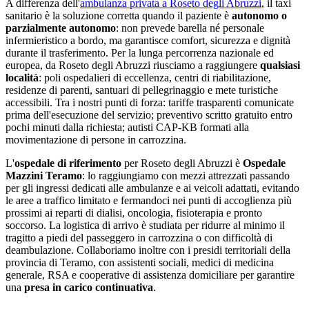
A differenza dell'
ambulanza privata a
Roseto degli Abruzzi
, il taxi
sanitario è la soluzione corretta quando il paziente è
autonomo o
parzialmente autonomo
: non prevede barella né personale
infermieristico a bordo, ma garantisce comfort, sicurezza e dignità
durante il trasferimento. Per la lunga percorrenza nazionale ed
europea, da
Roseto degli Abruzzi
riusciamo a raggiungere
qualsiasi
località
: poli ospedalieri di eccellenza, centri di riabilitazione,
residenze di parenti, santuari di pellegrinaggio e mete turistiche
accessibili. Tra i nostri punti di forza:
tariffe trasparenti comunicate
prima dell'esecuzione del servizio; preventivo scritto gratuito entro
pochi minuti dalla richiesta; autisti CAP-KB formati alla
movimentazione di persone in carrozzina
.
L'
ospedale di riferimento
per
Roseto degli Abruzzi
è
Ospedale
Mazzini Teramo
: lo raggiungiamo con mezzi attrezzati passando
per gli ingressi dedicati alle ambulanze e ai veicoli adattati, evitando
le aree a traffico limitato e fermandoci nei punti di accoglienza più
prossimi ai reparti di dialisi, oncologia, fisioterapia e pronto
soccorso. La logistica di arrivo è studiata per ridurre al minimo il
tragitto a piedi del passeggero in carrozzina o con difficoltà di
deambulazione. Collaboriamo inoltre con i presidi territoriali della
provincia di
Teramo
, con assistenti sociali, medici di medicina
generale, RSA e cooperative di assistenza domiciliare per garantire
una
presa in carico continuativa
.