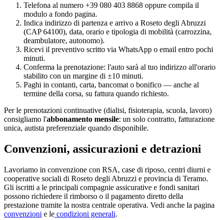
Telefona al numero +39 080 403 8868 oppure compila il
modulo a fondo pagina.
Indica indirizzo di partenza e arrivo a
Roseto degli Abruzzi
(CAP
64100
), data, orario e tipologia di mobilità (carrozzina,
deambulatore, autonomo).
Ricevi il preventivo scritto via WhatsApp o email entro pochi
minuti.
Conferma la prenotazione: l'auto sarà al tuo indirizzo all'orario
stabilito con un margine di ±10 minuti.
Paghi in contanti, carta, bancomat o bonifico — anche al
termine della corsa, su fattura quando richiesto.
Per le prenotazioni continuative (dialisi, fisioterapia, scuola, lavoro)
consigliamo l'
abbonamento mensile
: un solo contratto, fatturazione
unica, autista preferenziale quando disponibile.
Convenzioni, assicurazioni e detrazioni
Lavoriamo in convenzione con RSA, case di riposo, centri diurni e
cooperative sociali di
Roseto degli Abruzzi
e provincia di
Teramo
.
Gli iscritti a le principali compagnie assicurative e fondi sanitari
possono richiedere il rimborso o il pagamento diretto della
prestazione tramite la nostra centrale operativa. Vedi anche la pagina
convenzioni
e le
condizioni generali
.