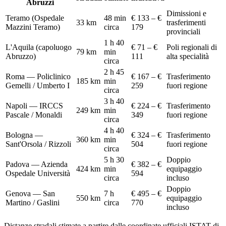
Abruzzi
Dimissioni e
Teramo (Ospedale
48 min
€ 133 – €
33
km
trasferimenti
Mazzini Teramo)
circa
179
provinciali
1 h 40
L'Aquila (capoluogo
€ 71 – €
Poli regionali di
79
km
min
Abruzzo)
111
alta specialità
circa
2 h 45
Roma — Policlinico
€ 167 – €
Trasferimento
185
km
min
Gemelli / Umberto I
259
fuori regione
circa
3 h 40
Napoli — IRCCS
€ 224 – €
Trasferimento
249
km
min
Pascale / Monaldi
349
fuori regione
circa
4 h 40
Bologna —
€ 324 – €
Trasferimento
360
km
min
Sant'Orsola / Rizzoli
504
fuori regione
circa
5 h 30
Doppio
Padova — Azienda
€ 382 – €
424
km
min
equipaggio
Ospedale Università
594
circa
incluso
Doppio
Genova — San
7 h
€ 495 – €
550
km
equipaggio
Martino / Gaslini
circa
770
incluso
Distanze stradali stimate a partire dalle coordinate ufficiali ISTAT di