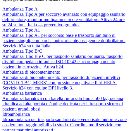
Ambulanza Tipo A
Ambulanza Tipo A per soccorso avanzato con equipaggio sanitario,
defibrillatore, monitor multiparametrico e ventilatore. Attiva 24 ore
su 24 su tutta Italia — preventivo gratuito.
Ambulanza Tipo A1
Ambulanza Tipo A1 per soccorso base e trasporto sanitario di
pazienti singoli, con barella autocaricante, ossigeno e defibrillatore.
Servizio h24 su tutta Italia.
Ambulanza Tipo B/C
Ambulanza Tipo B e C per trasporto sanitario ordinario, trasporto
disabili con pedana idraulica ISO 10542 e accompagnamento
pazienti in carrozzina. Attiva h24.
Ambulanza di biocontenimento
Ambulanza di biocontenimento per trasporto di pazienti infettivi
(COVID, TBC, MERS) con pressione negativa e filtri HEPA.
Servizio h24 con équipe DPI livello 3.
Ambulanza bariatrica
Ambulanza bariatrica con barella rinforzata fino a 500 kg, pedana
idraulica ad alta portata e équipe dedicata per il trasporto sicuro di
pazienti grandi obesi.
Idroambulanza
Idroambulanza per trasporto sanitario da e verso isole minori e zone
costiere non raggiungibili via strada. Coordiniamo il servizio con
partner marittimi autorizzati.