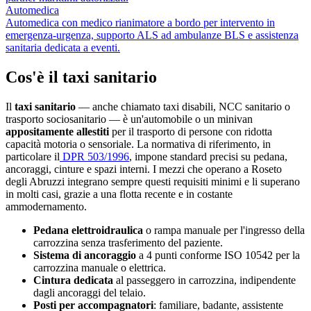
Automedica
Automedica con medico rianimatore a bordo per intervento in
emergenza-urgenza, supporto ALS ad ambulanze BLS e assistenza
sanitaria dedicata a eventi.
Cos'è il taxi sanitario
Il
taxi sanitario
— anche chiamato taxi disabili, NCC sanitario o
trasporto sociosanitario — è un'automobile o un minivan
appositamente allestiti
per il trasporto di persone con ridotta
capacità motoria o sensoriale. La normativa di riferimento, in
particolare il
DPR 503/1996
, impone standard precisi su pedana,
ancoraggi, cinture e spazi interni. I mezzi che operano a
Roseto
degli Abruzzi
integrano sempre questi requisiti minimi e li superano
in molti casi, grazie a una flotta recente e in costante
ammodernamento.
Pedana elettroidraulica
o rampa manuale per l'ingresso della
carrozzina senza trasferimento del paziente.
Sistema di ancoraggio
a 4 punti conforme ISO 10542 per la
carrozzina manuale o elettrica.
Cintura dedicata
al passeggero in carrozzina, indipendente
dagli ancoraggi del telaio.
Posti per accompagnatori
: familiare, badante, assistente