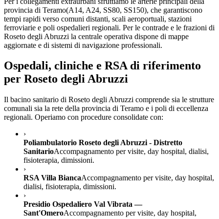
Per i collegamenti extraurbani sfruttiamo le arterie principali della
provincia di
Teramo
(
A14, A24, SS80, SS150
), che garantiscono
tempi rapidi verso comuni distanti, scali aeroportuali, stazioni
ferroviarie e poli ospedalieri regionali. Per le contrade e le frazioni di
Roseto degli Abruzzi
la centrale operativa dispone di mappe
aggiornate e di sistemi di navigazione professionali.
Ospedali, cliniche e RSA di riferimento
per
Roseto degli Abruzzi
Il bacino sanitario di
Roseto degli Abruzzi
comprende sia le strutture
comunali sia la rete della provincia di
Teramo
e i poli di eccellenza
regionali. Operiamo con procedure consolidate con:
›
Poliambulatorio Roseto degli Abruzzi - Distretto
Sanitario
Accompagnamento per visite, day hospital, dialisi,
fisioterapia, dimissioni.
›
RSA Villa Bianca
Accompagnamento per visite, day hospital,
dialisi, fisioterapia, dimissioni.
›
Presidio Ospedaliero Val Vibrata —
Sant'Omero
Accompagnamento per visite, day hospital,