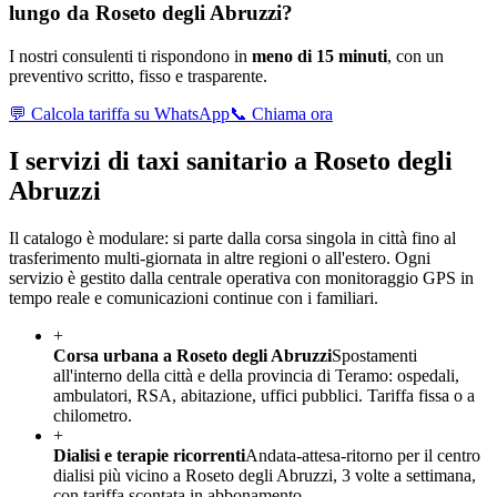
lungo da
Roseto degli Abruzzi
?
I nostri consulenti ti rispondono in
meno di 15 minuti
, con un
preventivo scritto, fisso e trasparente.
💬 Calcola tariffa su WhatsApp
📞 Chiama ora
I servizi di taxi sanitario a
Roseto degli
Abruzzi
Il catalogo è modulare: si parte dalla corsa singola in città fino al
trasferimento multi-giornata in altre regioni o all'estero. Ogni
servizio è gestito dalla centrale operativa con monitoraggio GPS in
tempo reale e comunicazioni continue con i familiari.
+
Corsa urbana a Roseto degli Abruzzi
Spostamenti
all'interno della città e della provincia di Teramo: ospedali,
ambulatori, RSA, abitazione, uffici pubblici. Tariffa fissa o a
chilometro.
+
Dialisi e terapie ricorrenti
Andata-attesa-ritorno per il centro
dialisi più vicino a Roseto degli Abruzzi, 3 volte a settimana,
con tariffa scontata in abbonamento.