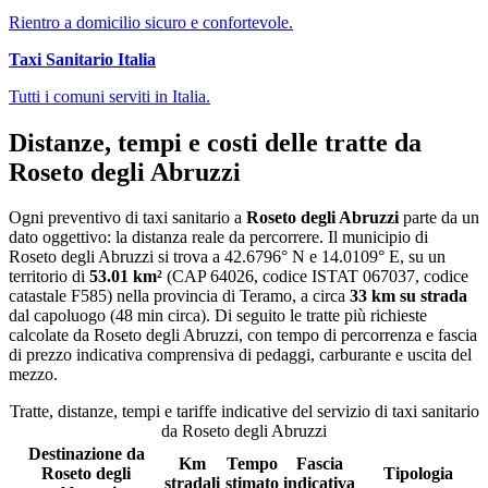
Rientro a domicilio sicuro e confortevole.
Taxi Sanitario Italia
Tutti i comuni serviti in Italia.
Distanze, tempi e costi delle tratte da
Roseto degli Abruzzi
Ogni preventivo di
taxi sanitario
a
Roseto degli Abruzzi
parte da un
dato oggettivo: la distanza reale da percorrere. Il municipio di
Roseto degli Abruzzi
si trova a
42.6796
° N e
14.0109
° E, su un
territorio di
53.01
km²
(CAP
64026
, codice ISTAT
067037
, codice
catastale
F585
) nella provincia di
Teramo
, a circa
33
km su strada
dal capoluogo (
48 min circa
)
. Di seguito le tratte più richieste
calcolate da
Roseto degli Abruzzi
, con tempo di percorrenza e fascia
di prezzo indicativa comprensiva di pedaggi, carburante e uscita del
mezzo.
Tratte, distanze, tempi e tariffe indicative del servizio di
taxi sanitario
da
Roseto degli Abruzzi
Destinazione da
Km
Tempo
Fascia
Roseto degli
Tipologia
stradali
stimato
indicativa