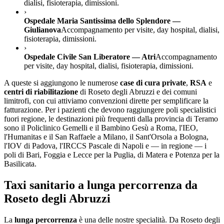
dialisi, fisioterapia, dimissioni.
›
Ospedale Maria Santissima dello Splendore —
Giulianova
Accompagnamento per visite, day hospital, dialisi,
fisioterapia, dimissioni.
›
Ospedale Civile San Liberatore — Atri
Accompagnamento
per visite, day hospital, dialisi, fisioterapia, dimissioni.
A queste si aggiungono le numerose
case di cura private
,
RSA
e
centri di riabilitazione
di
Roseto degli Abruzzi
e dei comuni
limitrofi, con cui attiviamo convenzioni dirette per semplificare la
fatturazione. Per i pazienti che devono raggiungere poli specialistici
fuori regione, le destinazioni più frequenti dalla provincia di
Teramo
sono il Policlinico Gemelli e il Bambino Gesù a Roma, l'IEO,
l'Humanitas e il San Raffaele a Milano, il Sant'Orsola a Bologna,
l'IOV di Padova, l'IRCCS Pascale di Napoli e — in regione — i
poli di Bari, Foggia e Lecce per la Puglia, di Matera e Potenza per la
Basilicata.
Taxi sanitario a lunga percorrenza da
Roseto degli Abruzzi
La
lunga percorrenza
è una delle nostre specialità. Da
Roseto degli