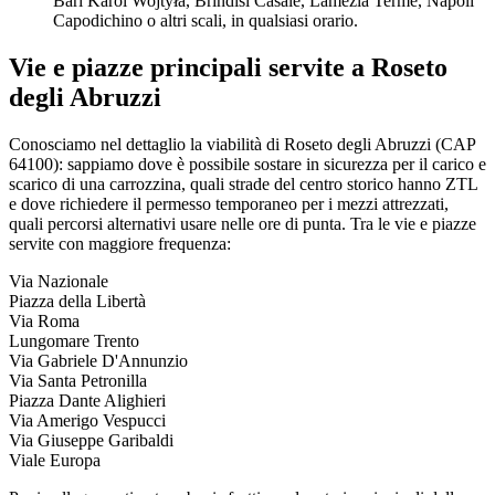
Bari Karol Wojtyła, Brindisi Casale, Lamezia Terme, Napoli
Capodichino o altri scali, in qualsiasi orario.
Vie e piazze principali servite a
Roseto
degli Abruzzi
Conosciamo nel dettaglio la viabilità di
Roseto degli Abruzzi
(CAP
64100
): sappiamo dove è possibile sostare in sicurezza per il carico e
scarico di una carrozzina, quali strade del centro storico hanno ZTL
e dove richiedere il permesso temporaneo per i mezzi attrezzati,
quali percorsi alternativi usare nelle ore di punta. Tra le vie e piazze
servite con maggiore frequenza:
Via Nazionale
Piazza della Libertà
Via Roma
Lungomare Trento
Via Gabriele D'Annunzio
Via Santa Petronilla
Piazza Dante Alighieri
Via Amerigo Vespucci
Via Giuseppe Garibaldi
Viale Europa