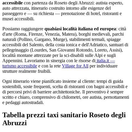
accessibile
con partenza da
Roseto degli Abruzzi
: autista esperto,
auto attrezzata, itinerario costruito intorno alle esigenze del
passeggero e — su richiesta — prenotazione di hotel, ristoranti e
musei accessibili.
Possiamo raggiungere
qualsiasi località italiana ed europea
: città
d'arte (Roma, Firenze, Venezia, Matera), borghi medievali, parchi
naturali (Pollino, Gargano, Murge), stabilimenti termali, spiagge
accessibili del Salento, della costa ionica e dell'Adriatico, santuari di
pellegrinaggio (Lourdes, San Giovanni Rotondo, Loreto, Assisi),
località montane attrezzate per la sci-disabili sulle Alpi e sugli
Appennini. Lavoriamo in sinergia con le risorse di
italia.it —
turismo accessibile
e con la rete
Village for All
per individuare
strutture realmente fruibili.
Ogni itinerario viene pianificato insieme al cliente: tempi di guida
sostenibili, soste frequenti, scelta di ristoranti con bagni accessibili e
di percorsi privi di barriere architettoniche. Il preventivo è sempre
scritto e chiaro, comprensivo di chilometri, ore autista, pernottamenti
e pedaggi autostradali.
Tabella prezzi taxi sanitario
Roseto degli
Abruzzi