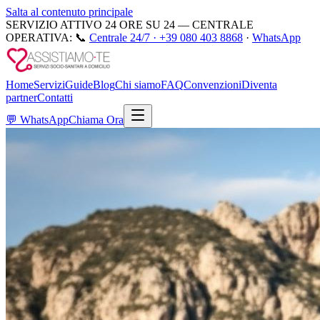
Salta al contenuto principale
SERVIZIO ATTIVO 24 ORE SU 24 — CENTRALE
OPERATIVA:
📞
Centrale 24/7 ·
+39 080 403 8868
·
WhatsApp
Home
Servizi
Guide
Blog
Chi siamo
FAQ
Convenzioni
Diventa
partner
Contatti
💬
WhatsApp
Chiama Ora