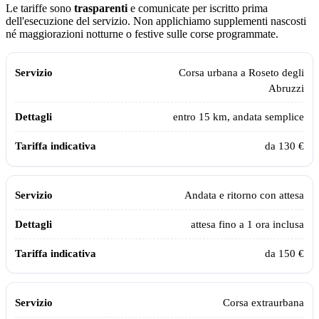
Le tariffe sono
trasparenti
e comunicate per iscritto prima
dell'esecuzione del servizio. Non applichiamo supplementi nascosti
né maggiorazioni notturne o festive sulle corse programmate.
Tabella dei prezzi e delle tratte del taxi sanitario Assistiamo Te a
Roset
Servizio
Dettagli
Tariffa indicativa
Corsa urbana a
Roseto degli
Abruzzi
entro 15 km, andata semplice
da 130 €
Andata e ritorno con attesa
attesa fino a 1 ora inclusa
da 150 €
Corsa extraurbana