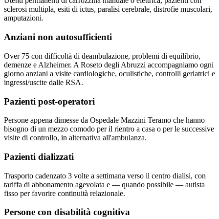
Utenti permanenti di carrozzina manuale o elettrica, pazienti con
sclerosi multipla, esiti di ictus, paralisi cerebrale, distrofie muscolari,
amputazioni.
Anziani non autosufficienti
Over 75 con difficoltà di deambulazione, problemi di equilibrio,
demenze e Alzheimer. A Roseto degli Abruzzi accompagniamo ogni
giorno anziani a visite cardiologiche, oculistiche, controlli geriatrici e
ingressi/uscite dalle RSA.
Pazienti post-operatori
Persone appena dimesse da Ospedale Mazzini Teramo che hanno
bisogno di un mezzo comodo per il rientro a casa o per le successive
visite di controllo, in alternativa all'ambulanza.
Pazienti dializzati
Trasporto cadenzato 3 volte a settimana verso il centro dialisi, con
tariffa di abbonamento agevolata e — quando possibile — autista
fisso per favorire continuità relazionale.
Persone con disabilità cognitiva