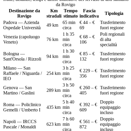
da
Rovigo
Destinazione da
Km
Tempo
Fascia
Tipologia
Rovigo
stradali
stimato
indicativa
Padova — Azienda
65 min
€ 44 – €
Trasferimento
49
km
Ospedale Università
circa
69
fuori regione
1 h 35
Poli regionali
Venezia (capoluogo
€ 68 – €
76
km
min
di alta
Veneto)
106
circa
specialità
1 h 30
Bologna —
€ 85 – €
Trasferimento
94
km
min
Sant'Orsola / Rizzoli
132
fuori regione
circa
Milano — San
3 h 25
€ 229 – €
Trasferimento
Raffaele / Niguarda /
254
km
min
356
fuori regione
IEO
circa
3 h 50
Genova — San
€ 260 – €
Trasferimento
289
km
min
Martino / Gaslini
405
fuori regione
circa
5 h 40
Doppio
Roma — Policlinico
€ 392 – €
435
km
min
equipaggio
Gemelli / Umberto I
609
circa
incluso
7 h 60
Doppio
Napoli — IRCCS
€ 561 – €
623
km
min
equipaggio
Pascale / Monaldi
872
circa
incluso