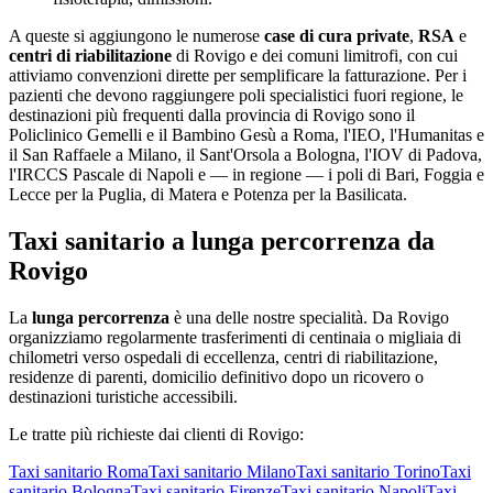
A queste si aggiungono le numerose
case di cura private
,
RSA
e
centri di riabilitazione
di
Rovigo
e dei comuni limitrofi, con cui
attiviamo convenzioni dirette per semplificare la fatturazione. Per i
pazienti che devono raggiungere poli specialistici fuori regione, le
destinazioni più frequenti dalla provincia di
Rovigo
sono il
Policlinico Gemelli e il Bambino Gesù a Roma, l'IEO, l'Humanitas e
il San Raffaele a Milano, il Sant'Orsola a Bologna, l'IOV di Padova,
l'IRCCS Pascale di Napoli e — in regione — i poli di Bari, Foggia e
Lecce per la Puglia, di Matera e Potenza per la Basilicata.
Taxi sanitario a lunga percorrenza da
Rovigo
La
lunga percorrenza
è una delle nostre specialità. Da
Rovigo
organizziamo regolarmente trasferimenti di centinaia o migliaia di
chilometri verso ospedali di eccellenza, centri di riabilitazione,
residenze di parenti, domicilio definitivo dopo un ricovero o
destinazioni turistiche accessibili.
Le tratte più richieste dai clienti di
Rovigo
:
Taxi sanitario
Roma
Taxi sanitario
Milano
Taxi sanitario
Torino
Taxi
sanitario
Bologna
Taxi sanitario
Firenze
Taxi sanitario
Napoli
Taxi