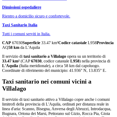
Dimissioni ospedaliere
Rientro a domicilio sicuro e confortevole.
Taxi Sanitario Italia
Tutti i comuni serviti in Italia.
CAP
67030
Superficie
33.47
km²
Codice catastale
L958
Provincia
AQ
58
km
da
L'Aquila
Il servizio di
taxi sanitario
a
Villalago
opera su un territorio di
33.47
km²
(CAP
67030
, codice catastale
L958
) nella provincia di
L'Aquila
(
Italia meridionale
)
, a circa 58 km dal capoluogo
.
Coordinate di riferimento del municipio:
41.936
° N,
13.835
° E.
Taxi sanitario
nei comuni vicini a
Villalago
Il servizio
di taxi sanitario
attivo a
Villalago
copre anche i comuni
limitrofi della provincia di
L'Aquila
, ordinati per distanza reale in
linea d'aria:
Scanno, Bisegna, Anversa degli Abruzzi, Introdacqua,
Bugnara, Ortona dei Marsi, Pettorano sul Gizio, Rocca Pia, Gioia