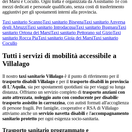
dei Marsi e Cocullo
. Ogni tratta è organizzata da Assistiamo Te con
mezzi dedicati e personale qualificato, senza costi di trasferimento
aggiuntivi per gli spostamenti interni alla provincia.
Taxi sanitario
Scanno
Taxi sanitario
Bisegna
Taxi sanitario
Anversa
degli Abruzzi
Taxi sanitario
Introdacqua
Taxi sanitario
Bugnara
Taxi
sanitario
Ortona dei Marsi
Taxi sanitario
Pettorano sul Gizio
Taxi
sanitario
Rocca Pia
Taxi sanitario
Gioia dei Marsi
Taxi sanitario
Cocullo
Tutti i servizi di mobilità accessibile a
Villalago
Il nostro
taxi sanitario
Villalago
è il punto di riferimento per il
trasporto disabili
Villalago
e per il
trasporto disabili in provincia
di
L'Aquila
, sia per spostamenti quotidiani sia per viaggi su lunga
distanza. Offriamo un servizio completo di
trasporto anziani con
auto attrezzata
,
noleggio auto con conducente per disabili
e
trasporto assistito in carrozzina
, con autisti formati all'accoglienza
di persone fragili. Per famiglie, cooperative e RSA di
Villalago
attiviamo anche un
servizio navetta disabili
e l'
accompagnamento
sanitario protetto
per ogni esigenza socio-sanitaria.
Trasporto sanitario programmato e