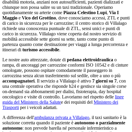
disabilità motoria, anziani non autosufficienti, pazienti dializzati e
chiunque non possa salire su un taxi tradizionale. Operiamo
quotidianamente su arterie come
Piazza Celestino Lupi
,
Via I
Maggio
e
Vico del Grottino
, dove conosciamo accessi, ZTL e punti
di carico in sicurezza per le carrozzine;
il centro storico di Villalago
richiede una conoscenza puntuale di ZTL, sensi unici e punti di
carico in sicurezza
.
Villalago
viene coperta dal nostro servizio di
mobilità accessibile sette giorni su sette
, tanto come punto di
partenza quanto come destinazione per viaggi a lunga percorrenza e
itinerari di
turismo accessibile
.
Le nostre auto attrezzate, dotate di
pedana elettroidraulica
o
rampa, di ancoraggi per carrozzine conformi ISO 10542 e di cinture
omologate, possono ospitare comodamente il passeggero in
carrozzina senza alcun trasferimento sul sedile, oltre a uno o più
accompagnatori
. Il servizio a
Villalago
è attivo
7 giorni su 7
, con
una centrale operativa che risponde h24 e gestisce sia singole corse
on-demand sia abbonamenti per dialisi, fisioterapia, day hospital
oncologico e visite di controllo. Lavoriamo nel rispetto delle
linee
guida del Ministero della Salute
e dei requisiti del
Ministero dei
Trasporti
per i veicoli adattati.
A differenza dell'
ambulanza privata a
Villalago
, il taxi sanitario è la
soluzione corretta quando il paziente è
autonomo o parzialmente
autonomo
: non prevede barella né personale infermieristico a