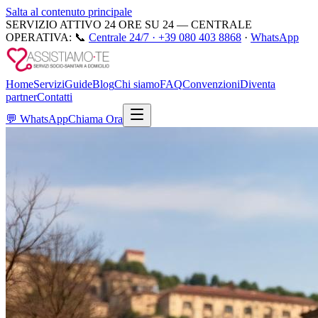
Salta al contenuto principale
SERVIZIO ATTIVO 24 ORE SU 24 — CENTRALE
OPERATIVA:
📞
Centrale 24/7 ·
+39 080 403 8868
·
WhatsApp
Home
Servizi
Guide
Blog
Chi siamo
FAQ
Convenzioni
Diventa
partner
Contatti
💬
WhatsApp
Chiama Ora