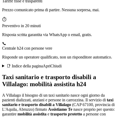
Tariffe fisse e trasparenti
Prezzo comunicato prima di partire. Nessuna sorpresa, mai.
⏱️
Preventivo in 20 minuti
Risposta scritta garantita via WhatsApp o email, gratis.
📞
Centrale h24 con persone vere
Risponde un operatore qualificato, non un risponditore automatico.
📑 Indice della pagina
Apri
Chiudi
Taxi sanitario e trasporto disabili a
Villalago
: mobilità assistita h24
A Villalago il bisogno di un taxi sanitario nasce ogni giorno da
pazienti dializzati, anziani e persone in carrozzina
. Il servizio di
taxi
sanitario e trasporto disabili a
Villalago
(CAP
67100
, provincia di
L'Aquila
,
Abruzzo
) firmato
Assistiamo Te
nasce proprio per questo:
garantire
mobilità assistita
e
trasporto protetto
a persone con