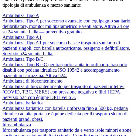
tipologia di ambulanza e mezzo sanitario:
Ambulanza Tipo A
Ambulanza Tipo A per soccorso avanzato con equipaggio sanitario,
defibrillatore, monitor multiparametrico e ventilatore. Attiva 24 ore
su 24 su tutta Italia — preventivo gratuito.
Ambulanza Tipo A1
Ambulanza Tipo A1 per soccorso base e trasporto sanitario di
pazienti singoli, con barella autocaricante, ossigeno e defibrillatore.
Servizio h24 su tutta Italia.
Ambulanza Tipo B/C
Ambulanza Tipo B e C per trasporto sanitario ordinario, trasporto
disabili con pedana idraulica ISO 10542 e accompagnamento
pazienti in carrozzina. Attiva h24.
Ambulanza di biocontenimento
Ambulanza di biocontenimento per trasporto di pazienti infettivi
(COVID, TBC, MERS) con pressione negativa e filtri HEPA.
Servizio h24 con équipe DPI livello 3.
Ambulanza bariatrica
Ambulanza bariatrica con barella rinforzata fino a 500 kg, pedana
idraulica ad alta portata e équipe dedicata per il trasporto sicuro di
pazienti grandi obesi.
Idroambulanza
Idroambulanza per trasporto sanitario da e verso isole minori e zone
costiere non raggiungibili via strada. Coordiniamo il servizio con