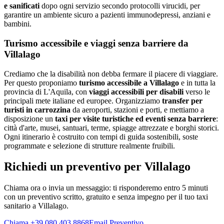
e sanificati
dopo ogni servizio secondo protocolli virucidi, per
garantire un ambiente sicuro a pazienti immunodepressi, anziani e
bambini.
Turismo accessibile e viaggi senza barriere da
Villalago
Crediamo che la disabilità non debba fermare il piacere di viaggiare.
Per questo proponiamo
turismo accessibile a
Villalago
e in tutta la
provincia di
L'Aquila
, con
viaggi accessibili per disabili
verso le
principali mete italiane ed europee. Organizziamo
transfer per
turisti in carrozzina
da aeroporti, stazioni e porti, e mettiamo a
disposizione un
taxi per visite turistiche ed eventi senza barriere
:
città d'arte, musei, santuari, terme, spiagge attrezzate e borghi storici.
Ogni itinerario è costruito con tempi di guida sostenibili, soste
programmate e selezione di strutture realmente fruibili.
Richiedi un preventivo per
Villalago
Chiama ora o invia un messaggio: ti risponderemo entro 5 minuti
con un preventivo scritto, gratuito e senza impegno per il tuo taxi
sanitario a
Villalago
.
Chiama +39 080 403 8868
Email Preventivo