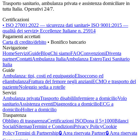
Trasporto sanitario, ambulanza privata e assistenza domiciliare in
tutta Italia. Operativi 24/7.
Certificazioni
• ISO 27001:2022 — sicurezza dati sanitari
• ISO 9001:2015 —
qualità dei servizi
• Eccellenze Italiane n. 25914
Pagamenti accettati
Carta di credito/debito
• Bonifico bancario
Navigazione
Home
Servizi
Guide
Blog
Chi siamo
FAQ
Convenzioni
Diventa
partner
Contatti
Ambulanza Italia
Ambulanza Estero
Taxi Sanitario
Italia
Guide
Ambulanza: tipi, costi ed equipaggio
Elisoccorso ed
eliambulanza
Frattura del femore negli anziani
ECMO e trasporto del
paziente
Noleggio sedia a rotelle
Servizi
Ambulanza privata
Trasporto disabili
Infermiere a domicilio
Volo
sanitario
Assistenza eventi
Diagnostica a domicilio
ECG a
domicilio
Holter a domicilio
Trasparenza
Obbligo di trasparenza
Certificazioni ISO
Dona il 5×1000
Bilanci
Sociali
Sitemap
Termini e Condizioni
Privacy Policy
Cookie
Policy
Termini di Partnership
🔒 Area riservata Partner
🔒 Area riservata