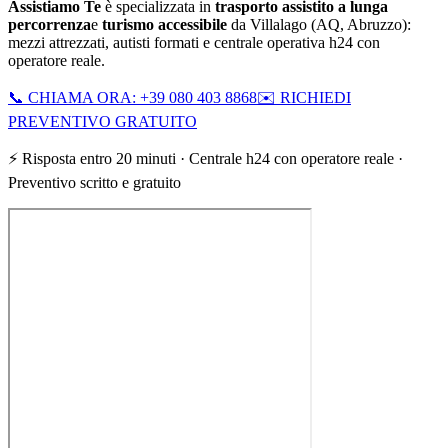
Assistiamo Te
è specializzata in
trasporto assistito a lunga
percorrenza
e
turismo accessibile
da
Villalago
(
AQ
,
Abruzzo
):
mezzi attrezzati, autisti formati e centrale operativa h24 con
operatore reale.
📞 CHIAMA ORA: +39 080 403 8868
✉️ RICHIEDI
PREVENTIVO GRATUITO
⚡ Risposta entro 20 minuti · Centrale h24 con operatore reale ·
Preventivo scritto e gratuito