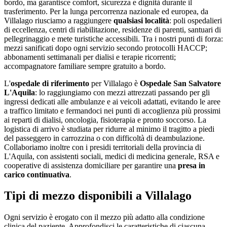
bordo, ma garantisce comfort, sicurezza e dignità durante il
trasferimento. Per la lunga percorrenza nazionale ed europea, da
Villalago
riusciamo a raggiungere
qualsiasi località
: poli ospedalieri
di eccellenza, centri di riabilitazione, residenze di parenti, santuari di
pellegrinaggio e mete turistiche accessibili. Tra i nostri punti di forza:
mezzi sanificati dopo ogni servizio secondo protocolli HACCP;
abbonamenti settimanali per dialisi e terapie ricorrenti;
accompagnatore familiare sempre gratuito a bordo
.
L'
ospedale di riferimento
per
Villalago
è
Ospedale San Salvatore
L'Aquila
: lo raggiungiamo con mezzi attrezzati passando per gli
ingressi dedicati alle ambulanze e ai veicoli adattati, evitando le aree
a traffico limitato e fermandoci nei punti di accoglienza più prossimi
ai reparti di dialisi, oncologia, fisioterapia e pronto soccorso. La
logistica di arrivo è studiata per ridurre al minimo il tragitto a piedi
del passeggero in carrozzina o con difficoltà di deambulazione.
Collaboriamo inoltre con i presidi territoriali della provincia di
L'Aquila
, con assistenti sociali, medici di medicina generale, RSA e
cooperative di assistenza domiciliare per garantire una
presa in
carico continuativa
.
Tipi di mezzo disponibili a Villalago
Ogni servizio è erogato con il mezzo più adatto alla condizione
clinica del paziente. Approfondisci le caratteristiche di ciascuna