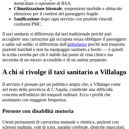
domiciliare o operatore di RSA.
Climatizzazione bizonale
, sospensioni morbide e abitacolo
silenzioso per il comfort del passeggero fragile.
Sanificazione
dopo ogni servizio con prodotti virucidi
conformi PMC.
Il taxi sanitario si differenzia dal taxi tradizionale perché può
accogliere una carrozzina già occupata senza obbligare il passeggero
a salire sul sedile; si differenzia dall'
ambulanza
perché non trasporta
pazienti barellati e non ha equipaggio sanitario a bordo — è quindi
la scelta corretta per chi è stabile dal punto di vista clinico ma
necessita di un mezzo accessibile e di un autista preparato.
A chi si rivolge il taxi sanitario a
Villalago
Il servizio è pensato per un pubblico ampio che, a
Villalago
come
nel resto della provincia di
L'Aquila
, condivide una difficoltà
concreta nell'utilizzo dei trasporti ordinari. Ecco i profili che
assistiamo con maggiore frequenza:
Persone con disabilità motoria
Utenti permanenti di carrozzina manuale o elettrica, pazienti con
sclerosi multipla, esiti di ictus, paralisi cerebrale, distrofie muscolari,