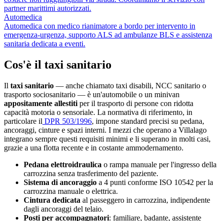
partner marittimi autorizzati.
Automedica
Automedica con medico rianimatore a bordo per intervento in
emergenza-urgenza, supporto ALS ad ambulanze BLS e assistenza
sanitaria dedicata a eventi.
Cos'è il taxi sanitario
Il
taxi sanitario
— anche chiamato taxi disabili, NCC sanitario o
trasporto sociosanitario — è un'automobile o un minivan
appositamente allestiti
per il trasporto di persone con ridotta
capacità motoria o sensoriale. La normativa di riferimento, in
particolare il
DPR 503/1996
, impone standard precisi su pedana,
ancoraggi, cinture e spazi interni. I mezzi che operano a
Villalago
integrano sempre questi requisiti minimi e li superano in molti casi,
grazie a una flotta recente e in costante ammodernamento.
Pedana elettroidraulica
o rampa manuale per l'ingresso della
carrozzina senza trasferimento del paziente.
Sistema di ancoraggio
a 4 punti conforme ISO 10542 per la
carrozzina manuale o elettrica.
Cintura dedicata
al passeggero in carrozzina, indipendente
dagli ancoraggi del telaio.
Posti per accompagnatori
: familiare, badante, assistente