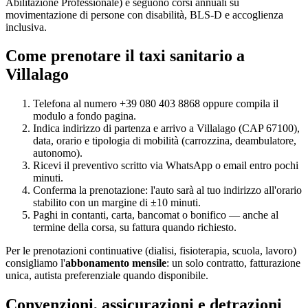
Abilitazione Professionale) e seguono corsi annuali su
movimentazione di persone con disabilità, BLS-D e accoglienza
inclusiva.
Come prenotare il taxi sanitario a
Villalago
Telefona al numero +39 080 403 8868 oppure compila il
modulo a fondo pagina.
Indica indirizzo di partenza e arrivo a
Villalago
(CAP
67100
),
data, orario e tipologia di mobilità (carrozzina, deambulatore,
autonomo).
Ricevi il preventivo scritto via WhatsApp o email entro pochi
minuti.
Conferma la prenotazione: l'auto sarà al tuo indirizzo all'orario
stabilito con un margine di ±10 minuti.
Paghi in contanti, carta, bancomat o bonifico — anche al
termine della corsa, su fattura quando richiesto.
Per le prenotazioni continuative (dialisi, fisioterapia, scuola, lavoro)
consigliamo l'
abbonamento mensile
: un solo contratto, fatturazione
unica, autista preferenziale quando disponibile.
Convenzioni, assicurazioni e detrazioni