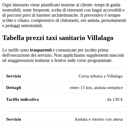
Ogni itinerario viene pianificato insieme al cliente: tempi di guida
sostenibili, soste frequenti, scelta di ristoranti con bagni accessibili e
di percorsi privi di barriere architettoniche. Il preventivo è sempre
scritto e chiaro, comprensivo di chilometri, ore autista, pernottamenti
e pedaggi autostradali.
Tabella prezzi taxi sanitario
Villalago
Le tariffe sono
trasparenti
e comunicate per iscritto prima
dell'esecuzione del servizio. Non applichiamo supplementi nascosti
né maggiorazioni notturne o festive sulle corse programmate.
Tabella dei prezzi e delle tratte del taxi sanitario Assistiamo Te a
Villal
Servizio
Dettagli
Tariffa indicativa
Corsa urbana a
Villalago
entro 15 km, andata semplice
da 130 €
Andata e ritorno con attesa