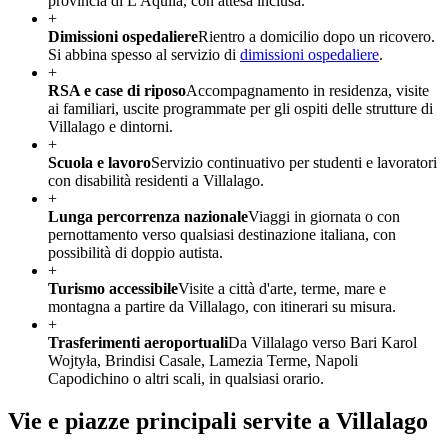
provincia di L'Aquila, con attesa inclusa.
+
Dimissioni ospedaliere
Rientro a domicilio dopo un ricovero.
Si abbina spesso al servizio di
dimissioni ospedaliere
.
+
RSA e case di riposo
Accompagnamento in residenza, visite
ai familiari, uscite programmate per gli ospiti delle strutture di
Villalago e dintorni.
+
Scuola e lavoro
Servizio continuativo per studenti e lavoratori
con disabilità residenti a Villalago.
+
Lunga percorrenza nazionale
Viaggi in giornata o con
pernottamento verso qualsiasi destinazione italiana, con
possibilità di doppio autista.
+
Turismo accessibile
Visite a città d'arte, terme, mare e
montagna a partire da Villalago, con itinerari su misura.
+
Trasferimenti aeroportuali
Da Villalago verso Bari Karol
Wojtyła, Brindisi Casale, Lamezia Terme, Napoli
Capodichino o altri scali, in qualsiasi orario.
Vie e piazze principali servite a
Villalago