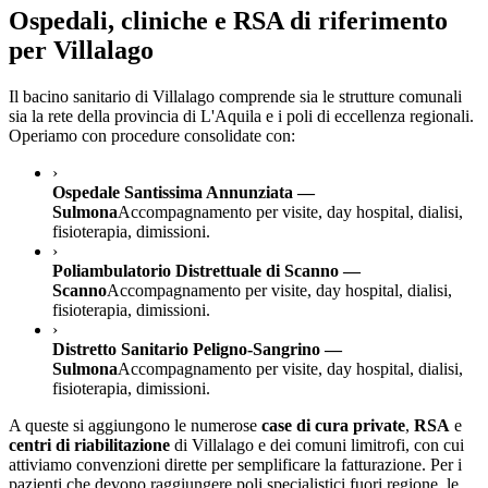
Ospedali, cliniche e RSA di riferimento
per
Villalago
Il bacino sanitario di
Villalago
comprende sia le strutture comunali
sia la rete della provincia di
L'Aquila
e i poli di eccellenza regionali.
Operiamo con procedure consolidate con:
›
Ospedale Santissima Annunziata —
Sulmona
Accompagnamento per visite, day hospital, dialisi,
fisioterapia, dimissioni.
›
Poliambulatorio Distrettuale di Scanno —
Scanno
Accompagnamento per visite, day hospital, dialisi,
fisioterapia, dimissioni.
›
Distretto Sanitario Peligno-Sangrino —
Sulmona
Accompagnamento per visite, day hospital, dialisi,
fisioterapia, dimissioni.
A queste si aggiungono le numerose
case di cura private
,
RSA
e
centri di riabilitazione
di
Villalago
e dei comuni limitrofi, con cui
attiviamo convenzioni dirette per semplificare la fatturazione. Per i
pazienti che devono raggiungere poli specialistici fuori regione, le