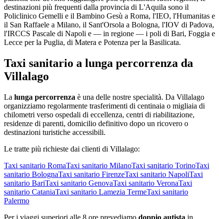
destinazioni più frequenti dalla provincia di
L'Aquila
sono il
Policlinico Gemelli e il Bambino Gesù a Roma, l'IEO, l'Humanitas e
il San Raffaele a Milano, il Sant'Orsola a Bologna, l'IOV di Padova,
l'IRCCS Pascale di Napoli e — in regione — i poli di Bari, Foggia e
Lecce per la Puglia, di Matera e Potenza per la Basilicata.
Taxi sanitario a lunga percorrenza da
Villalago
La
lunga percorrenza
è una delle nostre specialità. Da
Villalago
organizziamo regolarmente trasferimenti di centinaia o migliaia di
chilometri verso ospedali di eccellenza, centri di riabilitazione,
residenze di parenti, domicilio definitivo dopo un ricovero o
destinazioni turistiche accessibili.
Le tratte più richieste dai clienti di
Villalago
:
Taxi sanitario
Roma
Taxi sanitario
Milano
Taxi sanitario
Torino
Taxi
sanitario
Bologna
Taxi sanitario
Firenze
Taxi sanitario
Napoli
Taxi
sanitario
Bari
Taxi sanitario
Genova
Taxi sanitario
Verona
Taxi
sanitario
Catania
Taxi sanitario
Lamezia Terme
Taxi sanitario
Palermo
Per i viaggi superiori alle 8 ore prevediamo
doppio autista
in