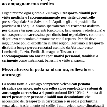
accompagnamento medico
Organizziamo ogni giorno a
Villalago
il
trasporto disabili per
visite mediche
e l'
accompagnamento per visite di controllo
presso
Ospedale San Salvatore L'Aquila
e gli altri presidi della
provincia di
L'Aquila
. Siamo specializzati nel
trasporto assistito
per dialisi e terapie
ricorrenti (oncologia, fisioterapia, radioterapia) e
nel
trasporto in carrozzina per dimissioni ospedaliere
, con orario
di prelievo concordato direttamente con il reparto. Per chi deve
raggiungere poli di eccellenza in altre regioni, gestiamo il
trasporto
disabili a lunga percorrenza
(ad esempio da
Abruzzo
verso
Lombardia, Lazio, Emilia-Romagna o Toscana) e
l'
accompagnamento anziani per motivi personali, familiari o
cerimonie
come matrimoni, battesimi e visite ai parenti.
Mezzi attrezzati: pedana idraulica, sollevatore e
ancoraggi
La nostra flotta a
Villalago
comprende
veicoli con pedana
idraulica
posteriore,
auto con sollevatore omologato
e
sistemi di
ancoraggio carrozzina a 4 punti
conformi ISO 10542. Si tratta di
mezzi pensati per persone disabili non deambulanti
che
necessitano del
trasporto in carrozzina o su sedia portantina
,
senza alcun trasferimento sul sedile. Tutti i veicoli sono
climatizzati