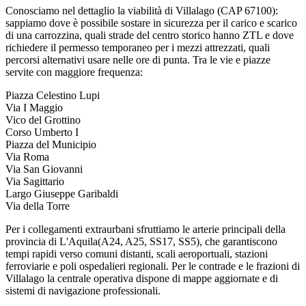
Conosciamo nel dettaglio la viabilità di
Villalago
(CAP
67100
):
sappiamo dove è possibile sostare in sicurezza per il carico e scarico
di una carrozzina, quali strade del centro storico hanno ZTL e dove
richiedere il permesso temporaneo per i mezzi attrezzati, quali
percorsi alternativi usare nelle ore di punta. Tra le vie e piazze
servite con maggiore frequenza:
Piazza Celestino Lupi
Via I Maggio
Vico del Grottino
Corso Umberto I
Piazza del Municipio
Via Roma
Via San Giovanni
Via Sagittario
Largo Giuseppe Garibaldi
Via della Torre
Per i collegamenti extraurbani sfruttiamo le arterie principali della
provincia di
L'Aquila
(
A24, A25, SS17, SS5
), che garantiscono
tempi rapidi verso comuni distanti, scali aeroportuali, stazioni
ferroviarie e poli ospedalieri regionali. Per le contrade e le frazioni di
Villalago
la centrale operativa dispone di mappe aggiornate e di
sistemi di navigazione professionali.