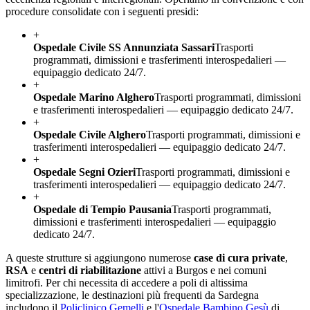
procedure consolidate con i seguenti presidi:
+
Ospedale Civile SS Annunziata Sassari
Trasporti
programmati, dimissioni e trasferimenti interospedalieri —
equipaggio dedicato 24/7.
+
Ospedale Marino Alghero
Trasporti programmati, dimissioni
e trasferimenti interospedalieri — equipaggio dedicato 24/7.
+
Ospedale Civile Alghero
Trasporti programmati, dimissioni e
trasferimenti interospedalieri — equipaggio dedicato 24/7.
+
Ospedale Segni Ozieri
Trasporti programmati, dimissioni e
trasferimenti interospedalieri — equipaggio dedicato 24/7.
+
Ospedale di Tempio Pausania
Trasporti programmati,
dimissioni e trasferimenti interospedalieri — equipaggio
dedicato 24/7.
A queste strutture si aggiungono numerose
case di cura private
,
RSA
e
centri di riabilitazione
attivi a
Burgos
e nei comuni
limitrofi. Per chi necessita di accedere a poli di altissima
specializzazione, le destinazioni più frequenti da
Sardegna
includono il
Policlinico Gemelli
e l'
Ospedale Bambino Gesù
di