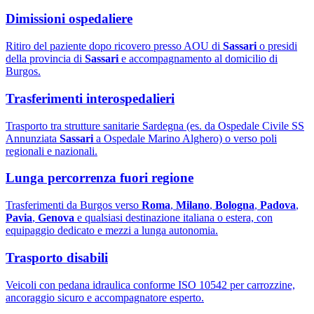
Dimissioni ospedaliere
Ritiro del paziente dopo ricovero presso AOU di
Sassari
o presidi
della provincia di
Sassari
e accompagnamento al domicilio di
Burgos.
Trasferimenti interospedalieri
Trasporto tra strutture sanitarie Sardegna (es. da Ospedale Civile SS
Annunziata
Sassari
a Ospedale Marino Alghero) o verso poli
regionali e nazionali.
Lunga percorrenza fuori regione
Trasferimenti da Burgos verso
Roma
,
Milano
,
Bologna
,
Padova
,
Pavia
,
Genova
e qualsiasi destinazione italiana o estera, con
equipaggio dedicato e mezzi a lunga autonomia.
Trasporto disabili
Veicoli con pedana idraulica conforme ISO 10542 per carrozzine,
ancoraggio sicuro e accompagnatore esperto.