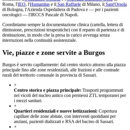
Roma, l'
IEO
, l'
Humanitas
e il
San Raffaele
di Milano, il
Sant'Orsola
di Bologna, l'Azienda Ospedaliera di Padova e — per i pazienti
oncologici — l'IRCCS Pascale di Napoli.
Coordiniamo sempre la documentazione clinica (cartella, lettera di
dimissione, prescrizioni terapeutiche) con il reparto di partenza e di
destinazione, in modo che la presa in carico avvenga senza
interruzioni nella continuità assistenziale.
Vie, piazze e zone servite a
Burgos
Burgos è servito capillarmente: dal centro storico attorno alla piazza
principale fino alle zone residenziali, alle frazioni e alle contrade
rurali del territorio comunale in provincia di Sassari.
+
Centro storico e piazza principale
:
Trasporti programmati
nei vicoli del nucleo antico con permessi ZTL temporanei per
i mezzi sanitari.
+
Quartieri residenziali e nuove lottizzazioni
:
Copertura
capillare delle zone abitate, con interventi quotidiani per
anziani, pazienti dializzati e RSA del bacino di Sassari.
+