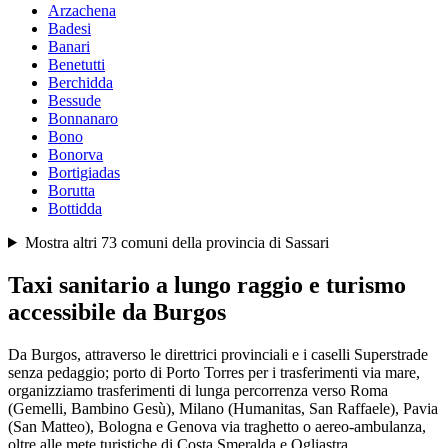
Arzachena
Badesi
Banari
Benetutti
Berchidda
Bessude
Bonnanaro
Bono
Bonorva
Bortigiadas
Borutta
Bottidda
Mostra altri
73
comuni della provincia di
Sassari
Taxi sanitario a lungo raggio e turismo
accessibile da
Burgos
Da Burgos, attraverso le direttrici provinciali e i caselli Superstrade
senza pedaggio; porto di Porto Torres per i trasferimenti via mare,
organizziamo trasferimenti di lunga percorrenza verso Roma
(Gemelli, Bambino Gesù), Milano (Humanitas, San Raffaele), Pavia
(San Matteo), Bologna e Genova via traghetto o aereo-ambulanza,
oltre alle mete turistiche di Costa Smeralda e Ogliastra.