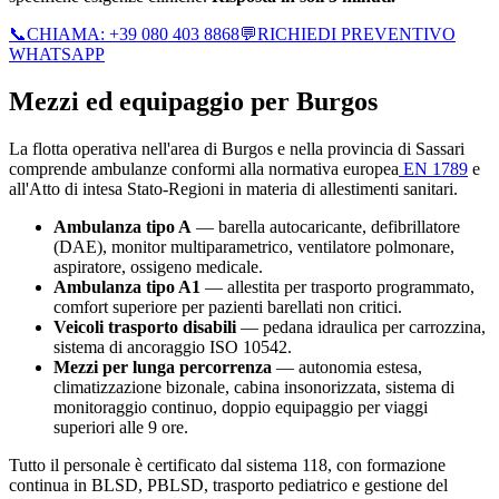
📞
CHIAMA:
+39 080 403 8868
💬
RICHIEDI PREVENTIVO
WHATSAPP
Mezzi ed equipaggio per
Burgos
La flotta operativa nell'area di
Burgos
e nella provincia di
Sassari
comprende ambulanze conformi alla normativa europea
EN 1789
e
all'Atto di intesa Stato-Regioni in materia di allestimenti sanitari.
Ambulanza tipo A
— barella autocaricante, defibrillatore
(DAE), monitor multiparametrico, ventilatore polmonare,
aspiratore, ossigeno medicale.
Ambulanza tipo A1
— allestita per trasporto programmato,
comfort superiore per pazienti barellati non critici.
Veicoli trasporto disabili
— pedana idraulica per carrozzina,
sistema di ancoraggio ISO 10542.
Mezzi per lunga percorrenza
— autonomia estesa,
climatizzazione bizonale, cabina insonorizzata, sistema di
monitoraggio continuo, doppio equipaggio per viaggi
superiori alle 9 ore.
Tutto il personale è certificato dal sistema 118, con formazione
continua in BLSD, PBLSD, trasporto pediatrico e gestione del