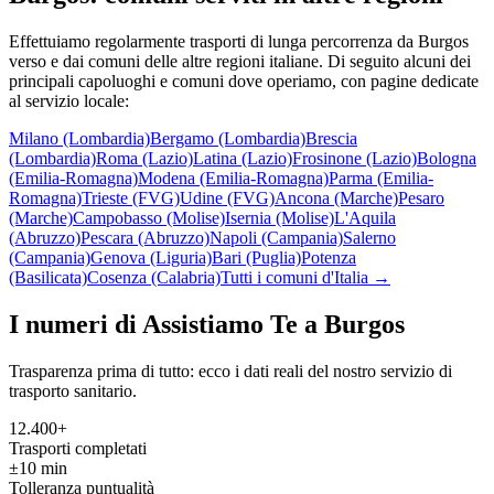
Effettuiamo regolarmente trasporti di lunga percorrenza da
Burgos
verso e dai comuni delle altre regioni italiane. Di seguito alcuni dei
principali capoluoghi e comuni dove operiamo, con pagine dedicate
al servizio locale:
Milano (Lombardia)
Bergamo (Lombardia)
Brescia
(Lombardia)
Roma (Lazio)
Latina (Lazio)
Frosinone (Lazio)
Bologna
(Emilia-Romagna)
Modena (Emilia-Romagna)
Parma (Emilia-
Romagna)
Trieste (FVG)
Udine (FVG)
Ancona (Marche)
Pesaro
(Marche)
Campobasso (Molise)
Isernia (Molise)
L'Aquila
(Abruzzo)
Pescara (Abruzzo)
Napoli (Campania)
Salerno
(Campania)
Genova (Liguria)
Bari (Puglia)
Potenza
(Basilicata)
Cosenza (Calabria)
Tutti i comuni d'Italia →
I numeri di Assistiamo Te a
Burgos
Trasparenza prima di tutto: ecco i dati reali del nostro servizio di
trasporto sanitario.
12.400+
Trasporti completati
±10 min
Tolleranza puntualità