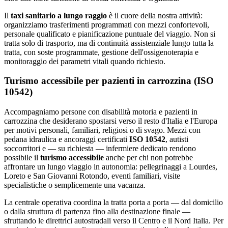
Il
taxi sanitario a lungo raggio
è il cuore della nostra attività:
organizziamo trasferimenti programmati con mezzi confortevoli,
personale qualificato e pianificazione puntuale del viaggio. Non si
tratta solo di trasporto, ma di continuità assistenziale lungo tutta la
tratta, con soste programmate, gestione dell'ossigenoterapia e
monitoraggio dei parametri vitali quando richiesto.
Turismo accessibile per pazienti in carrozzina (ISO
10542)
Accompagniamo persone con disabilità motoria e pazienti in
carrozzina che desiderano spostarsi verso il resto d'Italia e l'Europa
per motivi personali, familiari, religiosi o di svago. Mezzi con
pedana idraulica e ancoraggi certificati
ISO 10542
, autisti
soccorritori e — su richiesta — infermiere dedicato rendono
possibile il
turismo accessibile
anche per chi non potrebbe
affrontare un lungo viaggio in autonomia: pellegrinaggi a Lourdes,
Loreto e San Giovanni Rotondo, eventi familiari, visite
specialistiche o semplicemente una vacanza.
La centrale operativa coordina la tratta porta a porta — dal domicilio
o dalla struttura di partenza fino alla destinazione finale —
sfruttando le direttrici autostradali verso il Centro e il Nord Italia. Per