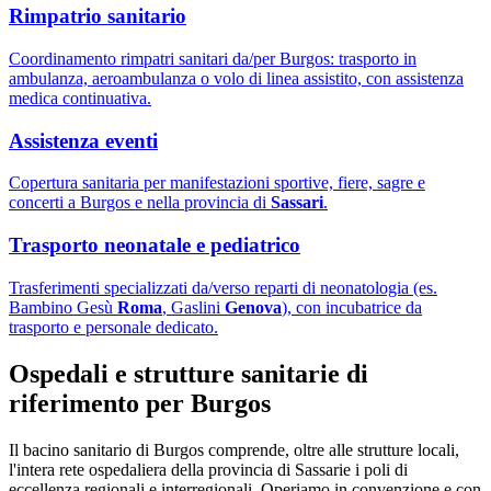
Rimpatrio sanitario
Coordinamento rimpatri sanitari da/per Burgos: trasporto in
ambulanza, aeroambulanza o volo di linea assistito, con assistenza
medica continuativa.
Assistenza eventi
Copertura sanitaria per manifestazioni sportive, fiere, sagre e
concerti a Burgos e nella provincia di
Sassari
.
Trasporto neonatale e pediatrico
Trasferimenti specializzati da/verso reparti di neonatologia (es.
Bambino Gesù
Roma
, Gaslini
Genova
), con incubatrice da
trasporto e personale dedicato.
Ospedali e strutture sanitarie di
riferimento per
Burgos
Il bacino sanitario di
Burgos
comprende, oltre alle strutture locali,
l'intera rete ospedaliera della provincia di
Sassari
e i poli di
eccellenza regionali e interregionali. Operiamo in convenzione e con