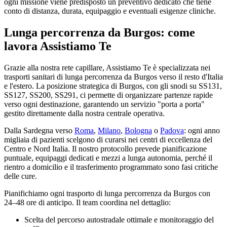
ogni missione viene predisposto un preventivo dedicato che tiene
conto di distanza, durata, equipaggio e eventuali esigenze cliniche.
Lunga percorrenza da Burgos: come
lavora Assistiamo Te
Grazie alla nostra rete capillare, Assistiamo Te è specializzata nei
trasporti sanitari di lunga percorrenza da Burgos verso il resto d'Italia
e l'estero. La posizione strategica di Burgos, con gli snodi su SS131,
SS127, SS200, SS291, ci permette di organizzare partenze rapide
verso ogni destinazione, garantendo un servizio "porta a porta"
gestito direttamente dalla nostra centrale operativa.
Dalla
Sardegna
verso
Roma
,
Milano
,
Bologna
o
Padova
: ogni anno
migliaia di pazienti scelgono di curarsi nei centri di eccellenza del
Centro e Nord Italia. Il nostro protocollo prevede pianificazione
puntuale, equipaggi dedicati e mezzi a lunga autonomia, perché il
rientro a domicilio e il trasferimento programmato sono fasi critiche
delle cure.
Pianifichiamo ogni trasporto di lunga percorrenza da Burgos con
24–48 ore di anticipo. Il team coordina nel dettaglio:
Scelta del percorso autostradale ottimale e monitoraggio del