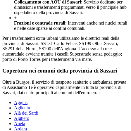
Collegamento con AOU di Sassari
:
Servizio dedicato per
dimissioni e trasferimenti programmati verso il principale hub
ospedaliero della provincia di Sassari.
+
Frazioni e contrade rurali
:
Interventi anche nei nuclei rurali
e nelle case sparse ai confini comunali.
Per i trasferimenti extra-urbani utilizziamo le direttrici reali della
provincia di Sassari: SS131 Carlo Felice, SS199 Olbia-Sassari,
SS291 della Nurra, SS200 dell'Anglona. L'accesso alla rete
autostradale avviene tramite i caselli Superstrade senza pedaggio;
porto di Porto Torres per i trasferimenti via mare.
Copertura nei comuni della provincia di
Sassari
Oltre a
Burgos
, il servizio di trasporto sanitario e ambulanza privata
di Assistiamo Te è operativo capillarmente in tutta la provincia di
Sassari
, dai centri principali ai comuni dell'entroterra:
Aggius
Aglientu
Alà dei Sardi
Alghero
Anela
Ardara