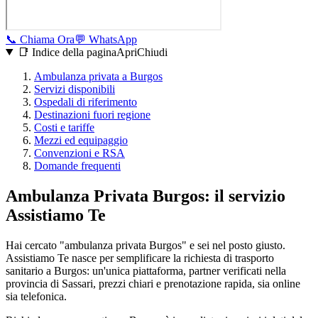
📞
Chiama Ora
💬
WhatsApp
📑 Indice della pagina
Apri
Chiudi
Ambulanza privata a
Burgos
Servizi disponibili
Ospedali di riferimento
Destinazioni fuori regione
Costi e tariffe
Mezzi ed equipaggio
Convenzioni e RSA
Domande frequenti
Ambulanza Privata Burgos: il servizio
Assistiamo Te
Hai cercato "ambulanza privata Burgos" e sei nel posto giusto.
Assistiamo Te nasce per semplificare la richiesta di trasporto
sanitario a Burgos: un'unica piattaforma, partner verificati nella
provincia di Sassari, prezzi chiari e prenotazione rapida, sia online
sia telefonica.