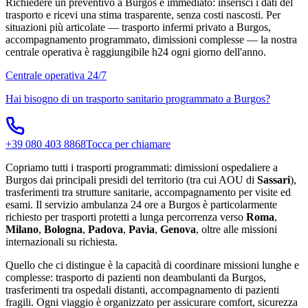
Richiedere un preventivo a Burgos è immediato: inserisci i dati del
trasporto e ricevi una stima trasparente, senza costi nascosti. Per
situazioni più articolate — trasporto infermi privato a Burgos,
accompagnamento programmato, dimissioni complesse — la nostra
centrale operativa è raggiungibile h24 ogni giorno dell'anno.
Centrale operativa 24/7
Hai bisogno di un trasporto sanitario programmato a
Burgos
?
+39 080 403 8868
Tocca per chiamare
Copriamo tutti i trasporti programmati: dimissioni ospedaliere a
Burgos dai principali presidi del territorio (tra cui AOU di
Sassari
),
trasferimenti tra strutture sanitarie, accompagnamento per visite ed
esami. Il servizio ambulanza 24 ore a Burgos è particolarmente
richiesto per trasporti protetti a lunga percorrenza verso
Roma
,
Milano
,
Bologna
,
Padova
,
Pavia
,
Genova
, oltre alle missioni
internazionali su richiesta.
Quello che ci distingue è la capacità di coordinare missioni lunghe e
complesse: trasporto di pazienti non deambulanti da Burgos,
trasferimenti tra ospedali distanti, accompagnamento di pazienti
fragili. Ogni viaggio è organizzato per assicurare comfort, sicurezza