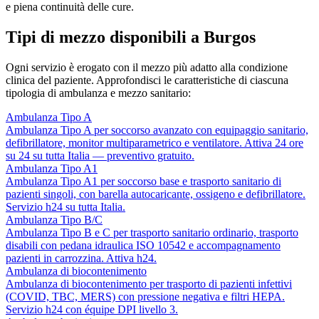
e piena continuità delle cure.
Tipi di mezzo disponibili a Burgos
Ogni servizio è erogato con il mezzo più adatto alla condizione
clinica del paziente. Approfondisci le caratteristiche di ciascuna
tipologia di ambulanza e mezzo sanitario:
Ambulanza Tipo A
Ambulanza Tipo A per soccorso avanzato con equipaggio sanitario,
defibrillatore, monitor multiparametrico e ventilatore. Attiva 24 ore
su 24 su tutta Italia — preventivo gratuito.
Ambulanza Tipo A1
Ambulanza Tipo A1 per soccorso base e trasporto sanitario di
pazienti singoli, con barella autocaricante, ossigeno e defibrillatore.
Servizio h24 su tutta Italia.
Ambulanza Tipo B/C
Ambulanza Tipo B e C per trasporto sanitario ordinario, trasporto
disabili con pedana idraulica ISO 10542 e accompagnamento
pazienti in carrozzina. Attiva h24.
Ambulanza di biocontenimento
Ambulanza di biocontenimento per trasporto di pazienti infettivi
(COVID, TBC, MERS) con pressione negativa e filtri HEPA.
Servizio h24 con équipe DPI livello 3.