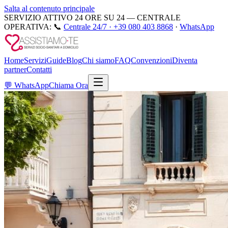
Salta al contenuto principale
SERVIZIO ATTIVO 24 ORE SU 24 — CENTRALE
OPERATIVA:
📞
Centrale 24/7 ·
+39 080 403 8868
·
WhatsApp
Home
Servizi
Guide
Blog
Chi siamo
FAQ
Convenzioni
Diventa
partner
Contatti
💬
WhatsApp
Chiama Ora