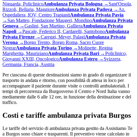
Niguarda, Policlinico
Ambulanza Privata
Bologna
→
Sant'Orsola,
Rizzoli, Bellaria, Maggiore
Ambulanza Privata
Padova
→
Az.
Ospedaliera, IOV, Centro Trapianti
Ambulanza Privata
Pavia
→
San Matteo, Fondazione Maugeri, Mondino
Ambulanza Privata
Genova
→
Gaslini, San Martino, Galliera
Ambulanza Privata
Napoli
→
Pascale, Federico II, Cardarelli, Santobono
Ambulanza
Privata
Firenze
→
Careggi, Meyer, Palagi
Ambulanza Privata
Verona
→
Borgo Trento, Borgo Roma, Sacro Cuore
Negrar
Ambulanza Privata
Torino
→
Molinette, Regina
Margherita, Mauriziano
Ambulanza Privata
Bari
→
Policlinico,
Giovanni XXIII, Oncologico
Ambulanza
Estero
→
Svizzera,
Germania, Francia, Austria
Per ciascuna di queste destinazioni siamo in grado di organizzare il
trasporto in andata e ritorno, con possibilità di attesa in loco per
accompagnare il paziente durante visite o controlli ambulatoriali. I
tempi di percorrenza da
Burgos
verso il Centro e Nord Italia vanno
mediamente dalle 6 alle 12 ore, in funzione della destinazione e del
traffico.
Costi e tariffe ambulanza privata
Burgos
Le tariffe del servizio di ambulanza privata gestito da Assistiamo Te
a Burgos sono chiare e trasparenti. Il preventivo viene calcolato in