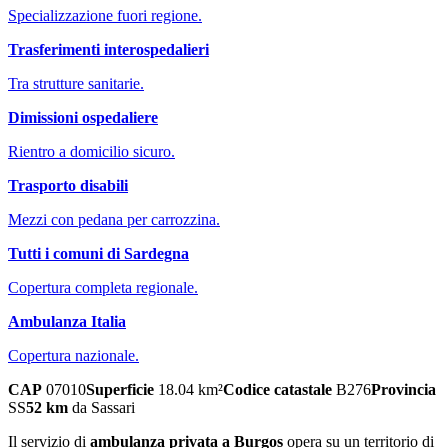
Specializzazione fuori regione.
Trasferimenti interospedalieri
Tra strutture sanitarie.
Dimissioni ospedaliere
Rientro a domicilio sicuro.
Trasporto disabili
Mezzi con pedana per carrozzina.
Tutti i comuni di
Sardegna
Copertura completa regionale.
Ambulanza Italia
Copertura nazionale.
CAP
07010
Superficie
18.04
km²
Codice catastale
B276
Provincia
SS
52
km
da
Sassari
Il servizio di
ambulanza privata
a
Burgos
opera su un territorio di