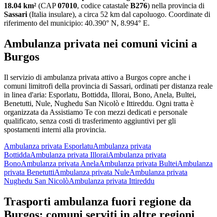
18.04
km²
(CAP
07010
, codice catastale
B276
) nella provincia di
Sassari
(
Italia insulare
)
, a circa 52 km dal capoluogo
. Coordinate di
riferimento del municipio:
40.390
° N,
8.994
° E.
Ambulanza privata
nei comuni vicini a
Burgos
Il servizio
di ambulanza privata
attivo a
Burgos
copre anche i
comuni limitrofi della provincia di
Sassari
, ordinati per distanza reale
in linea d'aria:
Esporlatu, Bottidda, Illorai, Bono, Anela, Bultei,
Benetutti, Nule, Nughedu San Nicolò e Ittireddu
. Ogni tratta è
organizzata da Assistiamo Te con mezzi dedicati e personale
qualificato, senza costi di trasferimento aggiuntivi per gli
spostamenti interni alla provincia.
Ambulanza privata
Esporlatu
Ambulanza privata
Bottidda
Ambulanza privata
Illorai
Ambulanza privata
Bono
Ambulanza privata
Anela
Ambulanza privata
Bultei
Ambulanza
privata
Benetutti
Ambulanza privata
Nule
Ambulanza privata
Nughedu San Nicolò
Ambulanza privata
Ittireddu
Trasporti ambulanza fuori regione da
Burgos
: comuni serviti in altre regioni