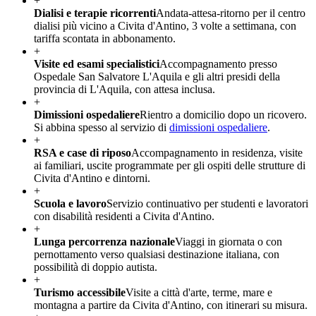
+
Dialisi e terapie ricorrenti
Andata-attesa-ritorno per il centro
dialisi più vicino a Civita d'Antino, 3 volte a settimana, con
tariffa scontata in abbonamento.
+
Visite ed esami specialistici
Accompagnamento presso
Ospedale San Salvatore L'Aquila e gli altri presidi della
provincia di L'Aquila, con attesa inclusa.
+
Dimissioni ospedaliere
Rientro a domicilio dopo un ricovero.
Si abbina spesso al servizio di
dimissioni ospedaliere
.
+
RSA e case di riposo
Accompagnamento in residenza, visite
ai familiari, uscite programmate per gli ospiti delle strutture di
Civita d'Antino e dintorni.
+
Scuola e lavoro
Servizio continuativo per studenti e lavoratori
con disabilità residenti a Civita d'Antino.
+
Lunga percorrenza nazionale
Viaggi in giornata o con
pernottamento verso qualsiasi destinazione italiana, con
possibilità di doppio autista.
+
Turismo accessibile
Visite a città d'arte, terme, mare e
montagna a partire da Civita d'Antino, con itinerari su misura.