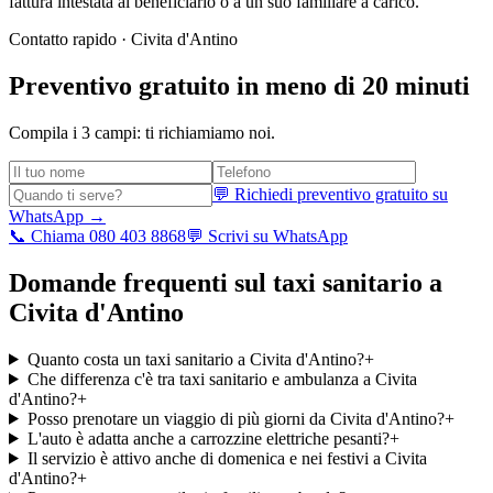
fattura intestata al beneficiario o a un suo familiare a carico.
Contatto rapido ·
Civita d'Antino
Preventivo gratuito in meno di 20 minuti
Compila i 3 campi: ti richiamiamo noi.
💬 Richiedi preventivo gratuito su
WhatsApp →
📞 Chiama 080 403 8868
💬 Scrivi su WhatsApp
Domande frequenti sul taxi sanitario a
Civita d'Antino
Quanto costa un taxi sanitario a Civita d'Antino?
+
Che differenza c'è tra taxi sanitario e ambulanza a Civita
d'Antino?
+
Posso prenotare un viaggio di più giorni da Civita d'Antino?
+
L'auto è adatta anche a carrozzine elettriche pesanti?
+
Il servizio è attivo anche di domenica e nei festivi a Civita
d'Antino?
+