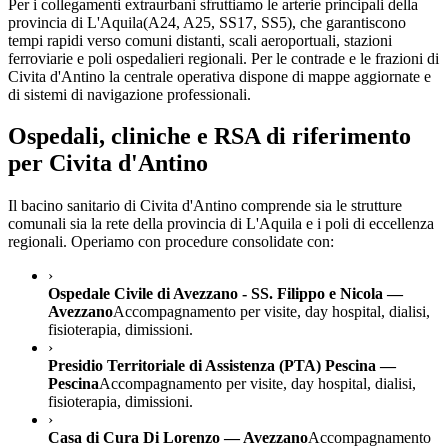
Per i collegamenti extraurbani sfruttiamo le arterie principali della
provincia di
L'Aquila
(
A24, A25, SS17, SS5
), che garantiscono
tempi rapidi verso comuni distanti, scali aeroportuali, stazioni
ferroviarie e poli ospedalieri regionali. Per le contrade e le frazioni di
Civita d'Antino
la centrale operativa dispone di mappe aggiornate e
di sistemi di navigazione professionali.
Ospedali, cliniche e RSA di riferimento
per
Civita d'Antino
Il bacino sanitario di
Civita d'Antino
comprende sia le strutture
comunali sia la rete della provincia di
L'Aquila
e i poli di eccellenza
regionali. Operiamo con procedure consolidate con:
›
Ospedale Civile di Avezzano - SS. Filippo e Nicola —
Avezzano
Accompagnamento per visite, day hospital, dialisi,
fisioterapia, dimissioni.
›
Presidio Territoriale di Assistenza (PTA) Pescina —
Pescina
Accompagnamento per visite, day hospital, dialisi,
fisioterapia, dimissioni.
›
Casa di Cura Di Lorenzo — Avezzano
Accompagnamento