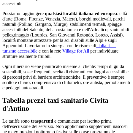
accessibili.
Possiamo raggiungere
qualsiasi località italiana ed europea
: città
d'arte (Roma, Firenze, Venezia, Matera), borghi medievali, parchi
naturali (Pollino, Gargano, Murge), stabilimenti termali, spiagge
accessibili del Salento, della costa ionica e dell'Adriatico, santuari di
pellegrinaggio (Lourdes, San Giovanni Rotondo, Loreto, Assisi),
località montane attrezzate per la sci-disabili sulle Alpi e sugli
Appennini. Lavoriamo in sinergia con le risorse di
italia.it —
turismo accessibile
e con la rete
Village for All
per individuare
strutture realmente fruibili.
Ogni itinerario viene pianificato insieme al cliente: tempi di guida
sostenibili, soste frequenti, scelta di ristoranti con bagni accessibili e
di percorsi privi di barriere architettoniche. Il preventivo è sempre
scritto e chiaro, comprensivo di chilometri, ore autista, pernottamenti
e pedaggi autostradali.
Tabella prezzi taxi sanitario
Civita
d'Antino
Le tariffe sono
trasparenti
e comunicate per iscritto prima
dell'esecuzione del servizio. Non applichiamo supplementi nascosti
né maggiorazioni notturne o festive sulle corse programmate.