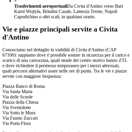
+
Trasferimenti aeroportuali
Da Civita d'Antino verso Bari
Karol Wojtyła, Brindisi Casale, Lamezia Terme, Napoli
Capodichino o altri scali, in qualsiasi orario.
Vie e piazze principali servite a
Civita
d'Antino
Conosciamo nel dettaglio la viabilità di
Civita d'Antino
(CAP
67100
): sappiamo dove è possibile sostare in sicurezza per il carico e
scarico di una carrozzina, quali strade del centro storico hanno ZTL
e dove richiedere il permesso temporaneo per i mezzi attrezzati,
quali percorsi alternativi usare nelle ore di punta. Tra le vie e piazze
servite con maggiore frequenza:
Piazza Banco di Roma
Via Santa Maria
Via delle Scuole
Piazza della Chiesa
Via Sventolone
Via Sotto le Mura
Via Fausto Zuccari
Via Porta Flora