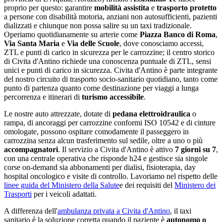
proprio per questo: garantire
mobilità assistita
e
trasporto protetto
a persone con disabilità motoria, anziani non autosufficienti, pazienti
dializzati e chiunque non possa salire su un taxi tradizionale.
Operiamo quotidianamente su arterie come
Piazza Banco di Roma
,
Via Santa Maria
e
Via delle Scuole
, dove conosciamo accessi,
ZTL e punti di carico in sicurezza per le carrozzine;
il centro storico
di Civita d'Antino richiede una conoscenza puntuale di ZTL, sensi
unici e punti di carico in sicurezza
.
Civita d'Antino
è parte integrante
del nostro circuito di trasporto socio-sanitario quotidiano
, tanto come
punto di partenza quanto come destinazione per viaggi a lunga
percorrenza e itinerari di
turismo accessibile
.
Le nostre auto attrezzate, dotate di
pedana elettroidraulica
o
rampa, di ancoraggi per carrozzine conformi ISO 10542 e di cinture
omologate, possono ospitare comodamente il passeggero in
carrozzina senza alcun trasferimento sul sedile, oltre a uno o più
accompagnatori
. Il servizio a
Civita d'Antino
è attivo
7 giorni su 7
,
con una centrale operativa che risponde h24 e gestisce sia singole
corse on-demand sia abbonamenti per dialisi, fisioterapia, day
hospital oncologico e visite di controllo. Lavoriamo nel rispetto delle
linee guida del Ministero della Salute
e dei requisiti del
Ministero dei
Trasporti
per i veicoli adattati.
A differenza dell'
ambulanza privata a
Civita d'Antino
, il taxi
sanitario è la soluzione corretta quando il paziente è
autonomo o