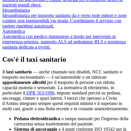
pazienti grandi obesi.
Idroambulanza
Idroambulanza per trasporto sanitario da e verso isole minori e zone
costiere non raggiungibili via strada. Coordiniamo il servizio con
partner marittimi autorizzati.
Automedica
Automedica con medico rianimatore a bordo per intervento in
emergenza-urgenza, supporto ALS ad ambulanze BLS e assistenza
sanitaria dedicata a eventi.
Cos'è il taxi sanitario
Il
taxi sanitario
— anche chiamato taxi disabili, NCC sanitario o
trasporto sociosanitario — è un'automobile o un minivan
appositamente allestiti
per il trasporto di persone con ridotta
capacità motoria o sensoriale. La normativa di riferimento, in
particolare il
DPR 503/1996
, impone standard precisi su pedana,
ancoraggi, cinture e spazi interni. I mezzi che operano a
Civita
d'Antino
integrano sempre questi requisiti minimi e li superano in
molti casi, grazie a una flotta recente e in costante ammodernamento.
Pedana elettroidraulica
o rampa manuale per l'ingresso della
carrozzina senza trasferimento del paziente.
Sistema di ancoraggio
a 4 punti conforme ISO 10542 per la