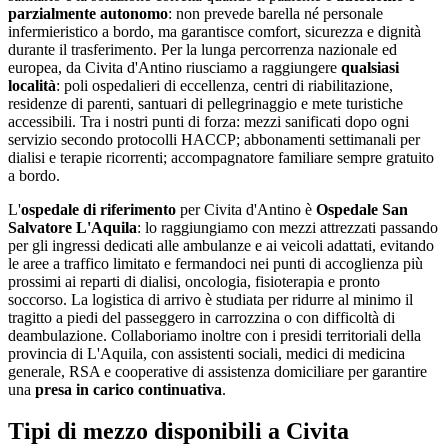
parzialmente autonomo
: non prevede barella né personale
infermieristico a bordo, ma garantisce comfort, sicurezza e dignità
durante il trasferimento. Per la lunga percorrenza nazionale ed
europea, da
Civita d'Antino
riusciamo a raggiungere
qualsiasi
località
: poli ospedalieri di eccellenza, centri di riabilitazione,
residenze di parenti, santuari di pellegrinaggio e mete turistiche
accessibili. Tra i nostri punti di forza:
mezzi sanificati dopo ogni
servizio secondo protocolli HACCP; abbonamenti settimanali per
dialisi e terapie ricorrenti; accompagnatore familiare sempre gratuito
a bordo
.
L'
ospedale di riferimento
per
Civita d'Antino
è
Ospedale San
Salvatore L'Aquila
: lo raggiungiamo con mezzi attrezzati passando
per gli ingressi dedicati alle ambulanze e ai veicoli adattati, evitando
le aree a traffico limitato e fermandoci nei punti di accoglienza più
prossimi ai reparti di dialisi, oncologia, fisioterapia e pronto
soccorso. La logistica di arrivo è studiata per ridurre al minimo il
tragitto a piedi del passeggero in carrozzina o con difficoltà di
deambulazione. Collaboriamo inoltre con i presidi territoriali della
provincia di
L'Aquila
, con assistenti sociali, medici di medicina
generale, RSA e cooperative di assistenza domiciliare per garantire
una
presa in carico continuativa
.
Tipi di mezzo disponibili a Civita