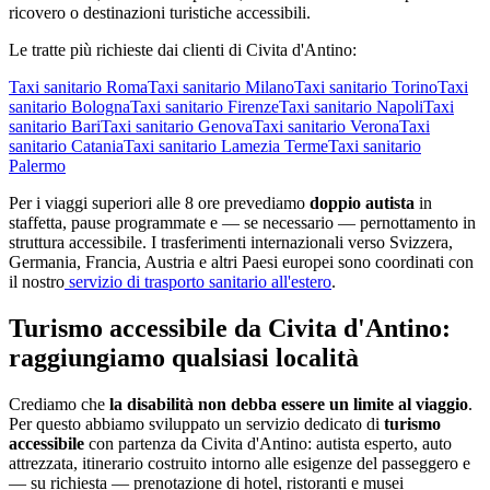
ricovero o destinazioni turistiche accessibili.
Le tratte più richieste dai clienti di
Civita d'Antino
:
Taxi sanitario
Roma
Taxi sanitario
Milano
Taxi sanitario
Torino
Taxi
sanitario
Bologna
Taxi sanitario
Firenze
Taxi sanitario
Napoli
Taxi
sanitario
Bari
Taxi sanitario
Genova
Taxi sanitario
Verona
Taxi
sanitario
Catania
Taxi sanitario
Lamezia Terme
Taxi sanitario
Palermo
Per i viaggi superiori alle 8 ore prevediamo
doppio autista
in
staffetta, pause programmate e — se necessario — pernottamento in
struttura accessibile. I trasferimenti internazionali verso Svizzera,
Germania, Francia, Austria e altri Paesi europei sono coordinati con
il nostro
servizio di trasporto sanitario all'estero
.
Turismo accessibile da
Civita d'Antino
:
raggiungiamo qualsiasi località
Crediamo che
la disabilità non debba essere un limite al viaggio
.
Per questo abbiamo sviluppato un servizio dedicato di
turismo
accessibile
con partenza da
Civita d'Antino
: autista esperto, auto
attrezzata, itinerario costruito intorno alle esigenze del passeggero e
— su richiesta — prenotazione di hotel, ristoranti e musei