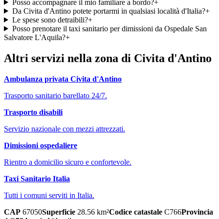
Posso accompagnare il mio familiare a bordo?
+
Da Civita d'Antino potete portarmi in qualsiasi località d'Italia?
+
Le spese sono detraibili?
+
Posso prenotare il taxi sanitario per dimissioni da Ospedale San
Salvatore L'Aquila?
+
Altri servizi nella zona di
Civita d'Antino
Ambulanza privata
Civita d'Antino
Trasporto sanitario barellato 24/7.
Trasporto disabili
Servizio nazionale con mezzi attrezzati.
Dimissioni ospedaliere
Rientro a domicilio sicuro e confortevole.
Taxi Sanitario Italia
Tutti i comuni serviti in Italia.
CAP
67050
Superficie
28.56
km²
Codice catastale
C766
Provincia