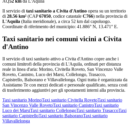
AQ
52
km
da
L'Aquila
Il servizio di
taxi sanitario
a
Civita d'Antino
opera su un territorio
di
28.56
km²
(CAP
67050
, codice catastale
C766
) nella provincia di
L'Aquila
(
Italia meridionale
)
, a circa 52 km dal capoluogo
.
Coordinate di riferimento del municipio:
41.886
° N,
13.471
° E.
Taxi sanitario
nei comuni vicini a
Civita
d'Antino
Il servizio
di taxi sanitario
attivo a
Civita d'Antino
copre anche i
comuni limitrofi della provincia di
L'Aquila
, ordinati per distanza
reale in linea d'aria:
Morino, Civitella Roveto, San Vincenzo Valle
Roveto, Canistro, Luco dei Marsi, Collelongo, Trasacco,
Capistrello, Balsorano e Villavallelonga
. Ogni tratta è organizzata da
Assistiamo Te con mezzi dedicati e personale qualificato, senza costi
di trasferimento aggiuntivi per gli spostamenti interni alla provincia.
Taxi sanitario
Morino
Taxi sanitario
Civitella Roveto
Taxi sanitario
San Vincenzo Valle Roveto
Taxi sanitario
Canistro
Taxi sanitario
Luco dei Marsi
Taxi sanitario
Collelongo
Taxi sanitario
Trasacco
Taxi
sanitario
Capistrello
Taxi sanitario
Balsorano
Taxi sanitario
Villavallelonga