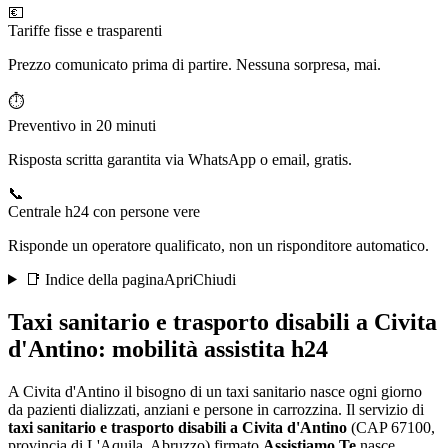
💶
Tariffe fisse e trasparenti
Prezzo comunicato prima di partire. Nessuna sorpresa, mai.
⏱️
Preventivo in 20 minuti
Risposta scritta garantita via WhatsApp o email, gratis.
📞
Centrale h24 con persone vere
Risponde un operatore qualificato, non un risponditore automatico.
📑 Indice della pagina
Apri
Chiudi
Taxi sanitario e trasporto disabili a
Civita
d'Antino
: mobilità assistita h24
A Civita d'Antino il bisogno di un taxi sanitario nasce ogni giorno
da pazienti dializzati, anziani e persone in carrozzina
. Il servizio di
taxi sanitario e trasporto disabili a
Civita d'Antino
(CAP
67100
,
provincia di
L'Aquila
,
Abruzzo
) firmato
Assistiamo Te
nasce