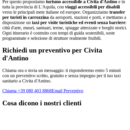
Per questo proponiamo
turismo accessibile a
Civita d'Antino
e in
tutta la provincia di
L'Aquila
, con
viaggi accessibili per disabili
verso le principali mete italiane ed europee. Organizziamo
transfer
per turisti in carrozzina
da aeroporti, stazioni e porti, e mettiamo a
disposizione un
taxi per visite turistiche ed eventi senza barriere
:
città d'arte, musei, santuari, terme, spiagge attrezzate e borghi storici.
Ogni itinerario è costruito con tempi di guida sostenibili, soste
programmate e selezione di strutture realmente fruibili.
Richiedi un preventivo per
Civita
d'Antino
Chiama ora o invia un messaggio: ti risponderemo entro 5 minuti
con un preventivo scritto, gratuito e senza impegno per il tuo taxi
sanitario a
Civita d'Antino
.
Chiama +39 080 403 8868
Email Preventivo
Cosa dicono i nostri clienti