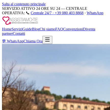
Salta al contenuto principale
SERVIZIO ATTIVO 24 ORE SU 24 — CENTRALE
OPERATIVA:
📞
Centrale 24/7 ·
+39 080 403 8868
·
WhatsApp
Home
Servizi
Guide
Blog
Chi siamo
FAQ
Convenzioni
Diventa
partner
Contatti
💬
WhatsApp
Chiama Ora