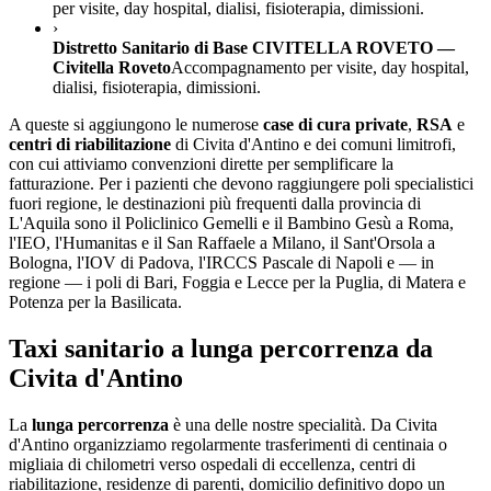
per visite, day hospital, dialisi, fisioterapia, dimissioni.
›
Distretto Sanitario di Base CIVITELLA ROVETO —
Civitella Roveto
Accompagnamento per visite, day hospital,
dialisi, fisioterapia, dimissioni.
A queste si aggiungono le numerose
case di cura private
,
RSA
e
centri di riabilitazione
di
Civita d'Antino
e dei comuni limitrofi,
con cui attiviamo convenzioni dirette per semplificare la
fatturazione. Per i pazienti che devono raggiungere poli specialistici
fuori regione, le destinazioni più frequenti dalla provincia di
L'Aquila
sono il Policlinico Gemelli e il Bambino Gesù a Roma,
l'IEO, l'Humanitas e il San Raffaele a Milano, il Sant'Orsola a
Bologna, l'IOV di Padova, l'IRCCS Pascale di Napoli e — in
regione — i poli di Bari, Foggia e Lecce per la Puglia, di Matera e
Potenza per la Basilicata.
Taxi sanitario a lunga percorrenza da
Civita d'Antino
La
lunga percorrenza
è una delle nostre specialità. Da
Civita
d'Antino
organizziamo regolarmente trasferimenti di centinaia o
migliaia di chilometri verso ospedali di eccellenza, centri di
riabilitazione, residenze di parenti, domicilio definitivo dopo un