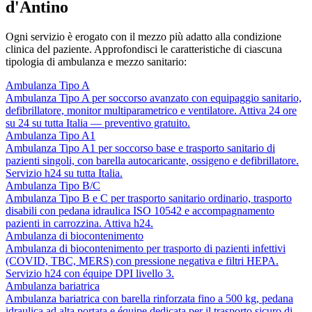
d'Antino
Ogni servizio è erogato con il mezzo più adatto alla condizione
clinica del paziente. Approfondisci le caratteristiche di ciascuna
tipologia di ambulanza e mezzo sanitario:
Ambulanza Tipo A
Ambulanza Tipo A per soccorso avanzato con equipaggio sanitario,
defibrillatore, monitor multiparametrico e ventilatore. Attiva 24 ore
su 24 su tutta Italia — preventivo gratuito.
Ambulanza Tipo A1
Ambulanza Tipo A1 per soccorso base e trasporto sanitario di
pazienti singoli, con barella autocaricante, ossigeno e defibrillatore.
Servizio h24 su tutta Italia.
Ambulanza Tipo B/C
Ambulanza Tipo B e C per trasporto sanitario ordinario, trasporto
disabili con pedana idraulica ISO 10542 e accompagnamento
pazienti in carrozzina. Attiva h24.
Ambulanza di biocontenimento
Ambulanza di biocontenimento per trasporto di pazienti infettivi
(COVID, TBC, MERS) con pressione negativa e filtri HEPA.
Servizio h24 con équipe DPI livello 3.
Ambulanza bariatrica
Ambulanza bariatrica con barella rinforzata fino a 500 kg, pedana
idraulica ad alta portata e équipe dedicata per il trasporto sicuro di