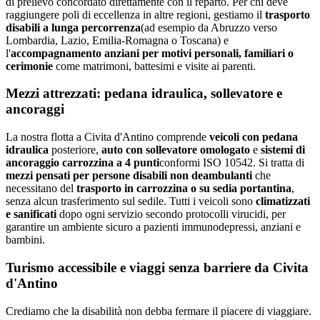
di prelievo concordato direttamente con il reparto. Per chi deve
raggiungere poli di eccellenza in altre regioni, gestiamo il
trasporto
disabili a lunga percorrenza
(ad esempio da
Abruzzo
verso
Lombardia, Lazio, Emilia-Romagna o Toscana) e
l'
accompagnamento anziani per motivi personali, familiari o
cerimonie
come matrimoni, battesimi e visite ai parenti.
Mezzi attrezzati: pedana idraulica, sollevatore e
ancoraggi
La nostra flotta a
Civita d'Antino
comprende
veicoli con pedana
idraulica
posteriore,
auto con sollevatore omologato
e
sistemi di
ancoraggio carrozzina a 4 punti
conformi ISO 10542. Si tratta di
mezzi pensati per persone disabili non deambulanti
che
necessitano del
trasporto in carrozzina o su sedia portantina
,
senza alcun trasferimento sul sedile. Tutti i veicoli sono
climatizzati
e sanificati
dopo ogni servizio secondo protocolli virucidi, per
garantire un ambiente sicuro a pazienti immunodepressi, anziani e
bambini.
Turismo accessibile e viaggi senza barriere da
Civita
d'Antino
Crediamo che la disabilità non debba fermare il piacere di viaggiare.