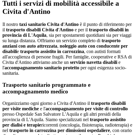
Tutti i servizi di mobilità accessibile a
Civita d'Antino
Il nostro
taxi sanitario
Civita d'Antino
è il punto di riferimento per
il
trasporto disabili
Civita d'Antino
e per il
trasporto disabili in
provincia di
L'Aquila
, sia per spostamenti quotidiani sia per viaggi
su lunga distanza. Offriamo un servizio completo di
trasporto
anziani con auto attrezzata
,
noleggio auto con conducente per
disabili
e
trasporto assistito in carrozzina
, con autisti formati
all'accoglienza di persone fragili. Per famiglie, cooperative e RSA di
Civita d'Antino
attiviamo anche un
servizio navetta disabili
e
l'
accompagnamento sanitario protetto
per ogni esigenza socio-
sanitaria.
Trasporto sanitario programmato e
accompagnamento medico
Organizziamo ogni giorno a
Civita d'Antino
il
trasporto disabili
per visite mediche
e l'
accompagnamento per visite di controllo
presso
Ospedale San Salvatore L'Aquila
e gli altri presidi della
provincia di
L'Aquila
. Siamo specializzati nel
trasporto assistito
per dialisi e terapie
ricorrenti (oncologia, fisioterapia, radioterapia) e
nel
trasporto in carrozzina per dimissioni ospedaliere
, con orario