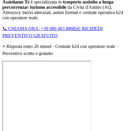
Assistiamo Te
è specializzata in
trasporto assistito a lunga
percorrenza
e
turismo accessibile
da
Civita d'Antino
(
AQ
,
Abruzzo
): mezzi attrezzati, autisti formati e centrale operativa h24
con operatore reale.
📞 CHIAMA ORA: +39 080 403 8868
✉️ RICHIEDI
PREVENTIVO GRATUITO
⚡ Risposta entro 20 minuti · Centrale h24 con operatore reale ·
Preventivo scritto e gratuito