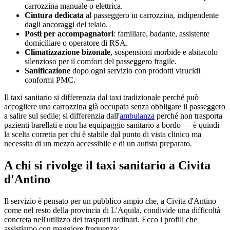
carrozzina manuale o elettrica.
Cintura dedicata
al passeggero in carrozzina, indipendente
dagli ancoraggi del telaio.
Posti per accompagnatori
: familiare, badante, assistente
domiciliare o operatore di RSA.
Climatizzazione bizonale
, sospensioni morbide e abitacolo
silenzioso per il comfort del passeggero fragile.
Sanificazione
dopo ogni servizio con prodotti virucidi
conformi PMC.
Il taxi sanitario si differenzia dal taxi tradizionale perché può
accogliere una carrozzina già occupata senza obbligare il passeggero
a salire sul sedile; si differenzia dall'
ambulanza
perché non trasporta
pazienti barellati e non ha equipaggio sanitario a bordo — è quindi
la scelta corretta per chi è stabile dal punto di vista clinico ma
necessita di un mezzo accessibile e di un autista preparato.
A chi si rivolge il taxi sanitario a
Civita
d'Antino
Il servizio è pensato per un pubblico ampio che, a
Civita d'Antino
come nel resto della provincia di
L'Aquila
, condivide una difficoltà
concreta nell'utilizzo dei trasporti ordinari. Ecco i profili che
assistiamo con maggiore frequenza: