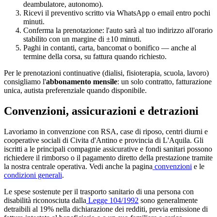
deambulatore, autonomo).
Ricevi il preventivo scritto via WhatsApp o email entro pochi
minuti.
Conferma la prenotazione: l'auto sarà al tuo indirizzo all'orario
stabilito con un margine di ±10 minuti.
Paghi in contanti, carta, bancomat o bonifico — anche al
termine della corsa, su fattura quando richiesto.
Per le prenotazioni continuative (dialisi, fisioterapia, scuola, lavoro)
consigliamo l'
abbonamento mensile
: un solo contratto, fatturazione
unica, autista preferenziale quando disponibile.
Convenzioni, assicurazioni e detrazioni
Lavoriamo in convenzione con RSA, case di riposo, centri diurni e
cooperative sociali di
Civita d'Antino
e provincia di
L'Aquila
. Gli
iscritti a le principali compagnie assicurative e fondi sanitari possono
richiedere il rimborso o il pagamento diretto della prestazione tramite
la nostra centrale operativa. Vedi anche la pagina
convenzioni
e le
condizioni generali
.
Le spese sostenute per il trasporto sanitario di una persona con
disabilità riconosciuta dalla
Legge 104/1992
sono generalmente
detraibili al 19% nella dichiarazione dei redditi, previa emissione di