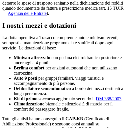
detrarre le spese di trasporto sanitario nella dichiarazione dei redditi
quando documentate da fattura e prescrizione medica (art. 15 TUIR
—
Agenzia delle Entrate
).
I nostri mezzi e dotazioni
La flotta operativa a
Trasacco
comprende auto e minivan recenti,
sottoposti a manutenzione programmata e sanificati dopo ogni
servizio. Le dotazioni di base:
Minivan attrezzato
con pedana elettroidraulica posteriore e
ancoraggi a 4 punti.
Berlina comfort
per anziani autonomi che non utilizzano
carrozzina.
Auto 9 posti
per gruppi familiari, viaggi turistici e
accompagnamento di più persone.
Defibrillatore semiautomatico
a bordo dei mezzi destinati a
lunga percorrenza.
Kit di primo soccorso
aggiornato secondo il
DM 388/2003
.
Climatizzazione
bizonale e silenziosità di marcia per il
comfort del passeggero fragile.
Tutti gli autisti hanno conseguito il
CAP-KB
(Certificato di
Abilitazione Professionale) e seguono corsi annuali su