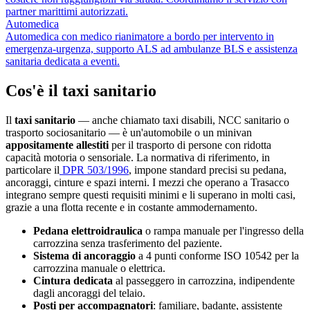
partner marittimi autorizzati.
Automedica
Automedica con medico rianimatore a bordo per intervento in
emergenza-urgenza, supporto ALS ad ambulanze BLS e assistenza
sanitaria dedicata a eventi.
Cos'è il taxi sanitario
Il
taxi sanitario
— anche chiamato taxi disabili, NCC sanitario o
trasporto sociosanitario — è un'automobile o un minivan
appositamente allestiti
per il trasporto di persone con ridotta
capacità motoria o sensoriale. La normativa di riferimento, in
particolare il
DPR 503/1996
, impone standard precisi su pedana,
ancoraggi, cinture e spazi interni. I mezzi che operano a
Trasacco
integrano sempre questi requisiti minimi e li superano in molti casi,
grazie a una flotta recente e in costante ammodernamento.
Pedana elettroidraulica
o rampa manuale per l'ingresso della
carrozzina senza trasferimento del paziente.
Sistema di ancoraggio
a 4 punti conforme ISO 10542 per la
carrozzina manuale o elettrica.
Cintura dedicata
al passeggero in carrozzina, indipendente
dagli ancoraggi del telaio.
Posti per accompagnatori
: familiare, badante, assistente