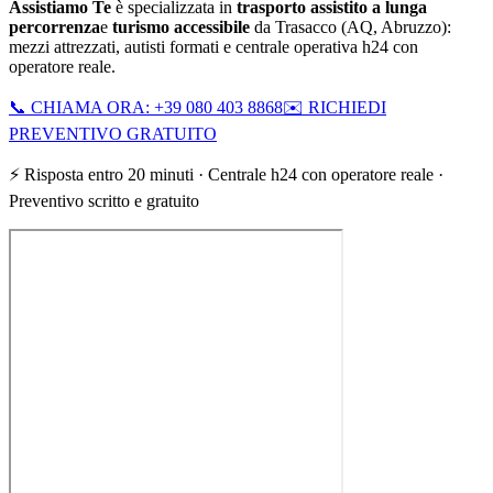
Assistiamo Te
è specializzata in
trasporto assistito a lunga
percorrenza
e
turismo accessibile
da
Trasacco
(
AQ
,
Abruzzo
):
mezzi attrezzati, autisti formati e centrale operativa h24 con
operatore reale.
📞 CHIAMA ORA: +39 080 403 8868
✉️ RICHIEDI
PREVENTIVO GRATUITO
⚡ Risposta entro 20 minuti · Centrale h24 con operatore reale ·
Preventivo scritto e gratuito