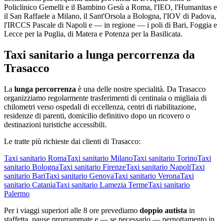
Policlinico Gemelli e il Bambino Gesù a Roma, l'IEO, l'Humanitas e
il San Raffaele a Milano, il Sant'Orsola a Bologna, l'IOV di Padova,
l'IRCCS Pascale di Napoli e — in regione — i poli di Bari, Foggia e
Lecce per la Puglia, di Matera e Potenza per la Basilicata.
Taxi sanitario a lunga percorrenza da
Trasacco
La
lunga percorrenza
è una delle nostre specialità. Da
Trasacco
organizziamo regolarmente trasferimenti di centinaia o migliaia di
chilometri verso ospedali di eccellenza, centri di riabilitazione,
residenze di parenti, domicilio definitivo dopo un ricovero o
destinazioni turistiche accessibili.
Le tratte più richieste dai clienti di
Trasacco
:
Taxi sanitario
Roma
Taxi sanitario
Milano
Taxi sanitario
Torino
Taxi
sanitario
Bologna
Taxi sanitario
Firenze
Taxi sanitario
Napoli
Taxi
sanitario
Bari
Taxi sanitario
Genova
Taxi sanitario
Verona
Taxi
sanitario
Catania
Taxi sanitario
Lamezia Terme
Taxi sanitario
Palermo
Per i viaggi superiori alle 8 ore prevediamo
doppio autista
in
staffetta, pause programmate e — se necessario — pernottamento in