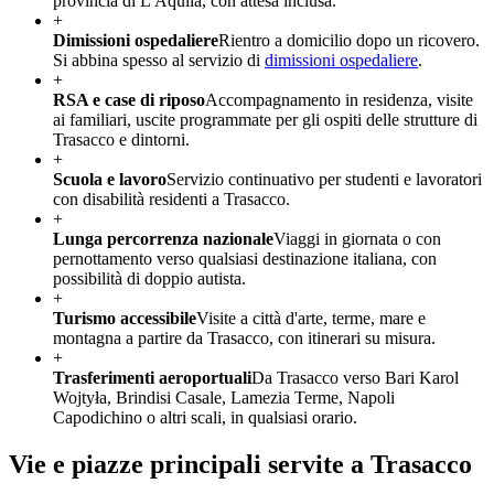
provincia di L'Aquila, con attesa inclusa.
+
Dimissioni ospedaliere
Rientro a domicilio dopo un ricovero.
Si abbina spesso al servizio di
dimissioni ospedaliere
.
+
RSA e case di riposo
Accompagnamento in residenza, visite
ai familiari, uscite programmate per gli ospiti delle strutture di
Trasacco e dintorni.
+
Scuola e lavoro
Servizio continuativo per studenti e lavoratori
con disabilità residenti a Trasacco.
+
Lunga percorrenza nazionale
Viaggi in giornata o con
pernottamento verso qualsiasi destinazione italiana, con
possibilità di doppio autista.
+
Turismo accessibile
Visite a città d'arte, terme, mare e
montagna a partire da Trasacco, con itinerari su misura.
+
Trasferimenti aeroportuali
Da Trasacco verso Bari Karol
Wojtyła, Brindisi Casale, Lamezia Terme, Napoli
Capodichino o altri scali, in qualsiasi orario.
Vie e piazze principali servite a
Trasacco