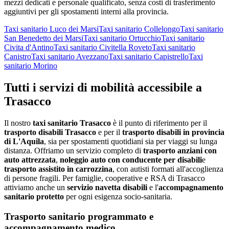
mezzi dedicati e personale qualificato, senza costi di trasferimento
aggiuntivi per gli spostamenti interni alla provincia.
Taxi sanitario
Luco dei Marsi
Taxi sanitario
Collelongo
Taxi sanitario
San Benedetto dei Marsi
Taxi sanitario
Ortucchio
Taxi sanitario
Civita d'Antino
Taxi sanitario
Civitella Roveto
Taxi sanitario
Canistro
Taxi sanitario
Avezzano
Taxi sanitario
Capistrello
Taxi
sanitario
Morino
Tutti i servizi di mobilità accessibile a
Trasacco
Il nostro
taxi sanitario
Trasacco
è il punto di riferimento per il
trasporto disabili
Trasacco
e per il
trasporto disabili in provincia
di
L'Aquila
, sia per spostamenti quotidiani sia per viaggi su lunga
distanza. Offriamo un servizio completo di
trasporto anziani con
auto attrezzata
,
noleggio auto con conducente per disabili
e
trasporto assistito in carrozzina
, con autisti formati all'accoglienza
di persone fragili. Per famiglie, cooperative e RSA di
Trasacco
attiviamo anche un
servizio navetta disabili
e l'
accompagnamento
sanitario protetto
per ogni esigenza socio-sanitaria.
Trasporto sanitario programmato e
accompagnamento medico