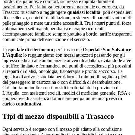
bordo, ma garantisce comfort, sicurezza e dignità durante il
trasferimento. Per la lunga percorrenza nazionale ed europea, da
Trasacco
riusciamo a raggiungere
qualsiasi località
: poli ospedalieri
di eccellenza, centri di riabilitazione, residenze di parenti, santuari di
pellegrinaggio e mete turistiche accessibili. Tra i nostri punti di forza:
abbonamenti settimanali per dialisi e terapie ricorrenti;
accompagnatore familiare sempre gratuito a bordo; tariffe trasparenti
comunicate prima dell'esecuzione del servizio
.
L'
ospedale di riferimento
per
Trasacco
è
Ospedale San Salvatore
L'Aquila
: lo raggiungiamo con mezzi attrezzati passando per gli
ingressi dedicati alle ambulanze e ai veicoli adattati, evitando le aree
a traffico limitato e fermandoci nei punti di accoglienza più prossimi
ai reparti di dialisi, oncologia, fisioterapia e pronto soccorso. La
logistica di arrivo è studiata per ridurre al minimo il tragitto a piedi
del passeggero in carrozzina o con difficoltà di deambulazione.
Collaboriamo inoltre con i presidi territoriali della provincia di
L'Aquila
, con assistenti sociali, medici di medicina generale, RSA e
cooperative di assistenza domiciliare per garantire una
presa in
carico continuativa
.
Tipi di mezzo disponibili a Trasacco
Ogni servizio è erogato con il mezzo più adatto alla condizione
clinica del paziente. Approfondisci le caratteristiche di ciascuna