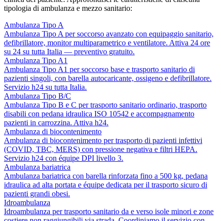
tipologia di ambulanza e mezzo sanitario:
Ambulanza Tipo A
Ambulanza Tipo A per soccorso avanzato con equipaggio sanitario,
defibrillatore, monitor multiparametrico e ventilatore. Attiva 24 ore
su 24 su tutta Italia — preventivo gratuito.
Ambulanza Tipo A1
Ambulanza Tipo A1 per soccorso base e trasporto sanitario di
pazienti singoli, con barella autocaricante, ossigeno e defibrillatore.
Servizio h24 su tutta Italia.
Ambulanza Tipo B/C
Ambulanza Tipo B e C per trasporto sanitario ordinario, trasporto
disabili con pedana idraulica ISO 10542 e accompagnamento
pazienti in carrozzina. Attiva h24.
Ambulanza di biocontenimento
Ambulanza di biocontenimento per trasporto di pazienti infettivi
(COVID, TBC, MERS) con pressione negativa e filtri HEPA.
Servizio h24 con équipe DPI livello 3.
Ambulanza bariatrica
Ambulanza bariatrica con barella rinforzata fino a 500 kg, pedana
idraulica ad alta portata e équipe dedicata per il trasporto sicuro di
pazienti grandi obesi.
Idroambulanza
Idroambulanza per trasporto sanitario da e verso isole minori e zone
costiere non raggiungibili via strada. Coordiniamo il servizio con