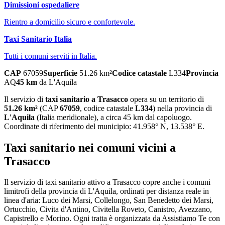
Dimissioni ospedaliere
Rientro a domicilio sicuro e confortevole.
Taxi Sanitario Italia
Tutti i comuni serviti in Italia.
CAP
67059
Superficie
51.26
km²
Codice catastale
L334
Provincia
AQ
45
km
da
L'Aquila
Il servizio di
taxi sanitario
a
Trasacco
opera su un territorio di
51.26
km²
(CAP
67059
, codice catastale
L334
) nella provincia di
L'Aquila
(
Italia meridionale
)
, a circa 45 km dal capoluogo
.
Coordinate di riferimento del municipio:
41.958
° N,
13.538
° E.
Taxi sanitario
nei comuni vicini a
Trasacco
Il servizio
di taxi sanitario
attivo a
Trasacco
copre anche i comuni
limitrofi della provincia di
L'Aquila
, ordinati per distanza reale in
linea d'aria:
Luco dei Marsi, Collelongo, San Benedetto dei Marsi,
Ortucchio, Civita d'Antino, Civitella Roveto, Canistro, Avezzano,
Capistrello e Morino
. Ogni tratta è organizzata da Assistiamo Te con