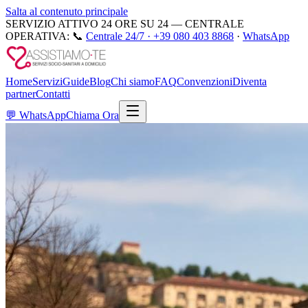
Salta al contenuto principale
SERVIZIO ATTIVO 24 ORE SU 24 — CENTRALE
OPERATIVA:
📞
Centrale 24/7 ·
+39 080 403 8868
·
WhatsApp
Home
Servizi
Guide
Blog
Chi siamo
FAQ
Convenzioni
Diventa
partner
Contatti
💬
WhatsApp
Chiama Ora