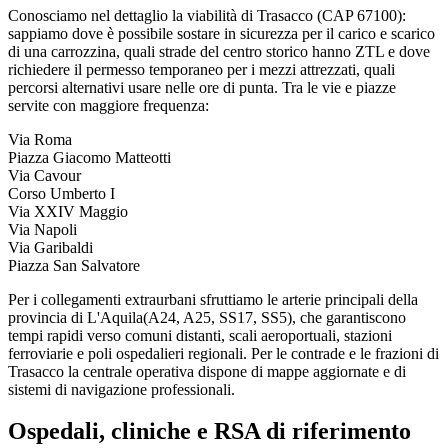
Conosciamo nel dettaglio la viabilità di
Trasacco
(CAP
67100
):
sappiamo dove è possibile sostare in sicurezza per il carico e scarico
di una carrozzina, quali strade del centro storico hanno ZTL e dove
richiedere il permesso temporaneo per i mezzi attrezzati, quali
percorsi alternativi usare nelle ore di punta. Tra le vie e piazze
servite con maggiore frequenza:
Via Roma
Piazza Giacomo Matteotti
Via Cavour
Corso Umberto I
Via XXIV Maggio
Via Napoli
Via Garibaldi
Piazza San Salvatore
Per i collegamenti extraurbani sfruttiamo le arterie principali della
provincia di
L'Aquila
(
A24, A25, SS17, SS5
), che garantiscono
tempi rapidi verso comuni distanti, scali aeroportuali, stazioni
ferroviarie e poli ospedalieri regionali. Per le contrade e le frazioni di
Trasacco
la centrale operativa dispone di mappe aggiornate e di
sistemi di navigazione professionali.
Ospedali, cliniche e RSA di riferimento