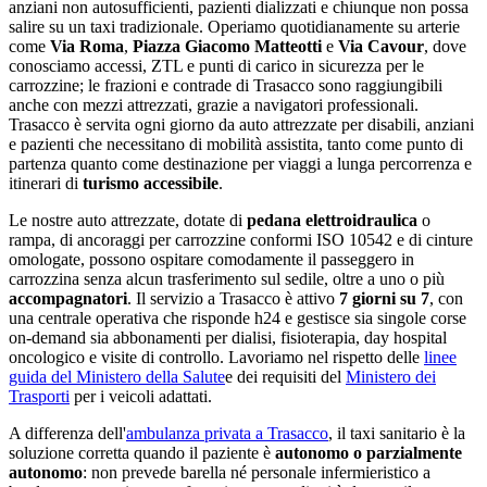
anziani non autosufficienti, pazienti dializzati e chiunque non possa
salire su un taxi tradizionale. Operiamo quotidianamente su arterie
come
Via Roma
,
Piazza Giacomo Matteotti
e
Via Cavour
, dove
conosciamo accessi, ZTL e punti di carico in sicurezza per le
carrozzine;
le frazioni e contrade di Trasacco sono raggiungibili
anche con mezzi attrezzati, grazie a navigatori professionali
.
Trasacco
è servita ogni giorno da auto attrezzate per disabili, anziani
e pazienti che necessitano di mobilità assistita
, tanto come punto di
partenza quanto come destinazione per viaggi a lunga percorrenza e
itinerari di
turismo accessibile
.
Le nostre auto attrezzate, dotate di
pedana elettroidraulica
o
rampa, di ancoraggi per carrozzine conformi ISO 10542 e di cinture
omologate, possono ospitare comodamente il passeggero in
carrozzina senza alcun trasferimento sul sedile, oltre a uno o più
accompagnatori
. Il servizio a
Trasacco
è attivo
7 giorni su 7
, con
una centrale operativa che risponde h24 e gestisce sia singole corse
on-demand sia abbonamenti per dialisi, fisioterapia, day hospital
oncologico e visite di controllo. Lavoriamo nel rispetto delle
linee
guida del Ministero della Salute
e dei requisiti del
Ministero dei
Trasporti
per i veicoli adattati.
A differenza dell'
ambulanza privata a
Trasacco
, il taxi sanitario è la
soluzione corretta quando il paziente è
autonomo o parzialmente
autonomo
: non prevede barella né personale infermieristico a