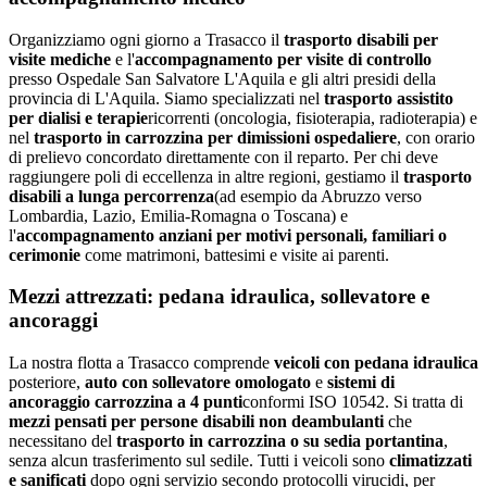
Organizziamo ogni giorno a
Trasacco
il
trasporto disabili per
visite mediche
e l'
accompagnamento per visite di controllo
presso
Ospedale San Salvatore L'Aquila
e gli altri presidi della
provincia di
L'Aquila
. Siamo specializzati nel
trasporto assistito
per dialisi e terapie
ricorrenti (oncologia, fisioterapia, radioterapia) e
nel
trasporto in carrozzina per dimissioni ospedaliere
, con orario
di prelievo concordato direttamente con il reparto. Per chi deve
raggiungere poli di eccellenza in altre regioni, gestiamo il
trasporto
disabili a lunga percorrenza
(ad esempio da
Abruzzo
verso
Lombardia, Lazio, Emilia-Romagna o Toscana) e
l'
accompagnamento anziani per motivi personali, familiari o
cerimonie
come matrimoni, battesimi e visite ai parenti.
Mezzi attrezzati: pedana idraulica, sollevatore e
ancoraggi
La nostra flotta a
Trasacco
comprende
veicoli con pedana idraulica
posteriore,
auto con sollevatore omologato
e
sistemi di
ancoraggio carrozzina a 4 punti
conformi ISO 10542. Si tratta di
mezzi pensati per persone disabili non deambulanti
che
necessitano del
trasporto in carrozzina o su sedia portantina
,
senza alcun trasferimento sul sedile. Tutti i veicoli sono
climatizzati
e sanificati
dopo ogni servizio secondo protocolli virucidi, per