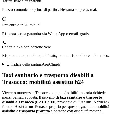
Tariffe fisse e trasparenti
Prezzo comunicato prima di partire. Nessuna sorpresa, mai.
⏱️
Preventivo in 20 minuti
Risposta scritta garantita via WhatsApp o email, gratis.
📞
Centrale h24 con persone vere
Risponde un operatore qualificato, non un risponditore automatico.
📑 Indice della pagina
Apri
Chiudi
Taxi sanitario e trasporto disabili a
Trasacco
: mobilità assistita h24
Vivere o muoversi a Trasacco con una disabilità motoria richiede
mezzi pensati apposta
. Il servizio di
taxi sanitario e trasporto
disabili a
Trasacco
(CAP
67100
, provincia di
L'Aquila
,
Abruzzo
)
firmato
Assistiamo Te
nasce proprio per questo: garantire
mobilità
assistita
e
trasporto protetto
a persone con disabilità motoria,