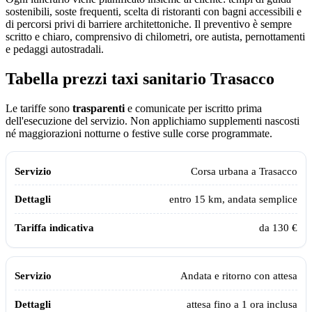
sostenibili, soste frequenti, scelta di ristoranti con bagni accessibili e
di percorsi privi di barriere architettoniche. Il preventivo è sempre
scritto e chiaro, comprensivo di chilometri, ore autista, pernottamenti
e pedaggi autostradali.
Tabella prezzi taxi sanitario
Trasacco
Le tariffe sono
trasparenti
e comunicate per iscritto prima
dell'esecuzione del servizio. Non applichiamo supplementi nascosti
né maggiorazioni notturne o festive sulle corse programmate.
Tabella dei prezzi e delle tratte del taxi sanitario Assistiamo Te a
Trasa
Servizio
Dettagli
Tariffa indicativa
Corsa urbana a
Trasacco
entro 15 km, andata semplice
da 130 €
Andata e ritorno con attesa
attesa fino a 1 ora inclusa