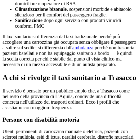
domiciliare o operatore di RSA.
Climatizzazione bizonale
, sospensioni morbide e abitacolo
silenzioso per il comfort del passeggero fragile.
Sanificazione
dopo ogni servizio con prodotti virucidi
conformi PMC.
Il taxi sanitario si differenzia dal taxi tradizionale perché può
accogliere una carrozzina già occupata senza obbligare il passeggero
a salire sul sedile; si differenzia dall'
ambulanza
perché non trasporta
pazienti barellati e non ha equipaggio sanitario a bordo — è quindi
la scelta corretta per chi è stabile dal punto di vista clinico ma
necessita di un mezzo accessibile e di un autista preparato.
A chi si rivolge il taxi sanitario a
Trasacco
Il servizio è pensato per un pubblico ampio che, a
Trasacco
come
nel resto della provincia di
L'Aquila
, condivide una difficoltà
concreta nell'utilizzo dei trasporti ordinari. Ecco i profili che
assistiamo con maggiore frequenza:
Persone con disabilità motoria
Utenti permanenti di carrozzina manuale o elettrica, pazienti con
sclerosi multipla, esiti di ictus, paralisi cerebrale, distrofie muscolari,