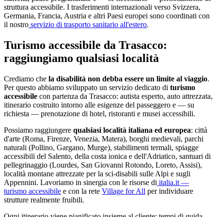
struttura accessibile. I trasferimenti internazionali verso Svizzera,
Germania, Francia, Austria e altri Paesi europei sono coordinati con
il nostro
servizio di trasporto sanitario all'estero
.
Turismo accessibile da
Trasacco
:
raggiungiamo qualsiasi località
Crediamo che
la disabilità non debba essere un limite al viaggio
.
Per questo abbiamo sviluppato un servizio dedicato di
turismo
accessibile
con partenza da
Trasacco
: autista esperto, auto attrezzata,
itinerario costruito intorno alle esigenze del passeggero e — su
richiesta — prenotazione di hotel, ristoranti e musei accessibili.
Possiamo raggiungere
qualsiasi località italiana ed europea
: città
d'arte (Roma, Firenze, Venezia, Matera), borghi medievali, parchi
naturali (Pollino, Gargano, Murge), stabilimenti termali, spiagge
accessibili del Salento, della costa ionica e dell'Adriatico, santuari di
pellegrinaggio (Lourdes, San Giovanni Rotondo, Loreto, Assisi),
località montane attrezzate per la sci-disabili sulle Alpi e sugli
Appennini. Lavoriamo in sinergia con le risorse di
italia.it —
turismo accessibile
e con la rete
Village for All
per individuare
strutture realmente fruibili.
Ogni itinerario viene pianificato insieme al cliente: tempi di guida