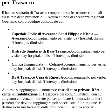
per
Trasacco
Il bacino sanitario di
Trasacco
comprende sia le strutture comunali
sia la rete della provincia di
L'Aquila
e i poli di eccellenza regionali.
Operiamo con procedure consolidate con:
›
Ospedale Civile di Avezzano Santi Filippo e Nicola —
Avezzano
Accompagnamento per visite, day hospital, dialisi,
fisioterapia, dimissioni.
›
Distretto Sanitario di Base Trasacco
Accompagnamento per
visite, day hospital, dialisi, fisioterapia, dimissioni.
›
Clinica Immacolata — Celano
Accompagnamento per visite,
day hospital, dialisi, fisioterapia, dimissioni.
›
RSA Trasacco Casa di Riposo
Accompagnamento per visite,
day hospital, dialisi, fisioterapia, dimissioni.
A queste si aggiungono le numerose
case di cura private
,
RSA
e
centri di riabilitazione
di
Trasacco
e dei comuni limitrofi, con cui
attiviamo convenzioni dirette per semplificare la fatturazione. Per i
pazienti che devono raggiungere poli specialistici fuori regione, le
destinazioni più frequenti dalla provincia di
L'Aquila
sono il