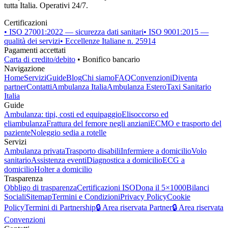
tutta Italia. Operativi 24/7.
Certificazioni
• ISO 27001:2022 — sicurezza dati sanitari
• ISO 9001:2015 —
qualità dei servizi
• Eccellenze Italiane n. 25914
Pagamenti accettati
Carta di credito/debito
• Bonifico bancario
Navigazione
Home
Servizi
Guide
Blog
Chi siamo
FAQ
Convenzioni
Diventa
partner
Contatti
Ambulanza Italia
Ambulanza Estero
Taxi Sanitario
Italia
Guide
Ambulanza: tipi, costi ed equipaggio
Elisoccorso ed
eliambulanza
Frattura del femore negli anziani
ECMO e trasporto del
paziente
Noleggio sedia a rotelle
Servizi
Ambulanza privata
Trasporto disabili
Infermiere a domicilio
Volo
sanitario
Assistenza eventi
Diagnostica a domicilio
ECG a
domicilio
Holter a domicilio
Trasparenza
Obbligo di trasparenza
Certificazioni ISO
Dona il 5×1000
Bilanci
Sociali
Sitemap
Termini e Condizioni
Privacy Policy
Cookie
Policy
Termini di Partnership
🔒 Area riservata Partner
🔒 Area riservata
Convenzioni