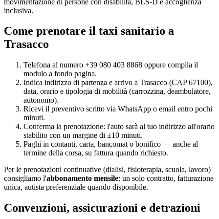
movimentazione di persone con disabilità, BLS-D e accoglienza
inclusiva.
Come prenotare il taxi sanitario a
Trasacco
Telefona al numero +39 080 403 8868 oppure compila il
modulo a fondo pagina.
Indica indirizzo di partenza e arrivo a
Trasacco
(CAP
67100
),
data, orario e tipologia di mobilità (carrozzina, deambulatore,
autonomo).
Ricevi il preventivo scritto via WhatsApp o email entro pochi
minuti.
Conferma la prenotazione: l'auto sarà al tuo indirizzo all'orario
stabilito con un margine di ±10 minuti.
Paghi in contanti, carta, bancomat o bonifico — anche al
termine della corsa, su fattura quando richiesto.
Per le prenotazioni continuative (dialisi, fisioterapia, scuola, lavoro)
consigliamo l'
abbonamento mensile
: un solo contratto, fatturazione
unica, autista preferenziale quando disponibile.
Convenzioni, assicurazioni e detrazioni