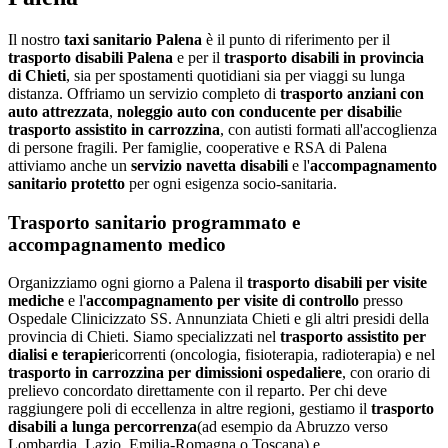
Il nostro
taxi sanitario
Palena
è il punto di riferimento per il
trasporto disabili
Palena
e per il
trasporto disabili in provincia
di
Chieti
, sia per spostamenti quotidiani sia per viaggi su lunga
distanza. Offriamo un servizio completo di
trasporto anziani con
auto attrezzata
,
noleggio auto con conducente per disabili
e
trasporto assistito in carrozzina
, con autisti formati all'accoglienza
di persone fragili. Per famiglie, cooperative e RSA di
Palena
attiviamo anche un
servizio navetta disabili
e l'
accompagnamento
sanitario protetto
per ogni esigenza socio-sanitaria.
Trasporto sanitario programmato e
accompagnamento medico
Organizziamo ogni giorno a
Palena
il
trasporto disabili per visite
mediche
e l'
accompagnamento per visite di controllo
presso
Ospedale Clinicizzato SS. Annunziata Chieti
e gli altri presidi della
provincia di
Chieti
. Siamo specializzati nel
trasporto assistito per
dialisi e terapie
ricorrenti (oncologia, fisioterapia, radioterapia) e nel
trasporto in carrozzina per dimissioni ospedaliere
, con orario di
prelievo concordato direttamente con il reparto. Per chi deve
raggiungere poli di eccellenza in altre regioni, gestiamo il
trasporto
disabili a lunga percorrenza
(ad esempio da
Abruzzo
verso
Lombardia, Lazio, Emilia-Romagna o Toscana) e