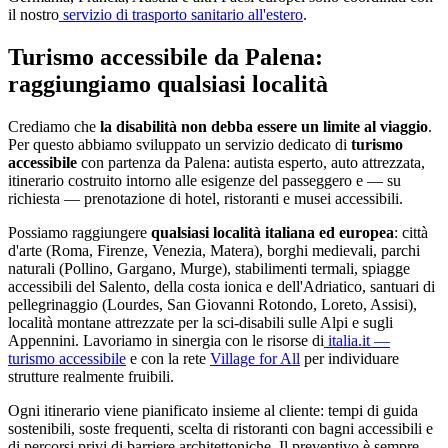
il nostro
servizio di trasporto sanitario all'estero
.
Turismo accessibile da
Palena
:
raggiungiamo qualsiasi località
Crediamo che
la disabilità non debba essere un limite al viaggio
.
Per questo abbiamo sviluppato un servizio dedicato di
turismo
accessibile
con partenza da
Palena
: autista esperto, auto attrezzata,
itinerario costruito intorno alle esigenze del passeggero e — su
richiesta — prenotazione di hotel, ristoranti e musei accessibili.
Possiamo raggiungere
qualsiasi località italiana ed europea
: città
d'arte (Roma, Firenze, Venezia, Matera), borghi medievali, parchi
naturali (Pollino, Gargano, Murge), stabilimenti termali, spiagge
accessibili del Salento, della costa ionica e dell'Adriatico, santuari di
pellegrinaggio (Lourdes, San Giovanni Rotondo, Loreto, Assisi),
località montane attrezzate per la sci-disabili sulle Alpi e sugli
Appennini. Lavoriamo in sinergia con le risorse di
italia.it —
turismo accessibile
e con la rete
Village for All
per individuare
strutture realmente fruibili.
Ogni itinerario viene pianificato insieme al cliente: tempi di guida
sostenibili, soste frequenti, scelta di ristoranti con bagni accessibili e
di percorsi privi di barriere architettoniche. Il preventivo è sempre