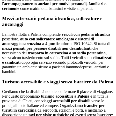
l'
accompagnamento anziani per motivi personali, familiari o
cerimonie
come matrimoni, battesimi e visite ai parenti.
Mezzi attrezzati: pedana idraulica, sollevatore e
ancoraggi
La nostra flotta a
Palena
comprende
veicoli con pedana idraulica
posteriore,
auto con sollevatore omologato
e
sistemi di
ancoraggio carrozzina a 4 punti
conformi ISO 10542. Si tratta di
mezzi pensati per persone disabili non deambulanti
che
necessitano del
trasporto in carrozzina o su sedia portantina
,
senza alcun trasferimento sul sedile. Tutti i veicoli sono
climatizzati
e sanificati
dopo ogni servizio secondo protocolli virucidi, per
garantire un ambiente sicuro a pazienti immunodepressi, anziani e
bambini.
Turismo accessibile e viaggi senza barriere da
Palena
Crediamo che la disabilità non debba fermare il piacere di viaggiare.
Per questo proponiamo
turismo accessibile a
Palena
e in tutta la
provincia di
Chieti
, con
viaggi accessibili per disabili
verso le
principali mete italiane ed europee. Organizziamo
transfer per
turisti in carrozzina
da aeroporti, stazioni e porti, e mettiamo a
disposizione un
taxi per visite turistiche ed eventi senza barriere
: