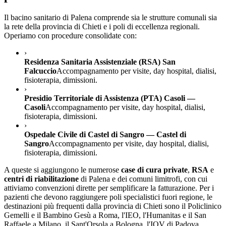
Il bacino sanitario di
Palena
comprende sia le strutture comunali sia
la rete della provincia di
Chieti
e i poli di eccellenza regionali.
Operiamo con procedure consolidate con:
›
Residenza Sanitaria Assistenziale (RSA) San
Falcuccio
Accompagnamento per visite, day hospital, dialisi,
fisioterapia, dimissioni.
›
Presidio Territoriale di Assistenza (PTA) Casoli —
Casoli
Accompagnamento per visite, day hospital, dialisi,
fisioterapia, dimissioni.
›
Ospedale Civile di Castel di Sangro — Castel di
Sangro
Accompagnamento per visite, day hospital, dialisi,
fisioterapia, dimissioni.
A queste si aggiungono le numerose
case di cura private
,
RSA
e
centri di riabilitazione
di
Palena
e dei comuni limitrofi, con cui
attiviamo convenzioni dirette per semplificare la fatturazione. Per i
pazienti che devono raggiungere poli specialistici fuori regione, le
destinazioni più frequenti dalla provincia di
Chieti
sono il Policlinico
Gemelli e il Bambino Gesù a Roma, l'IEO, l'Humanitas e il San
Raffaele a Milano, il Sant'Orsola a Bologna, l'IOV di Padova,