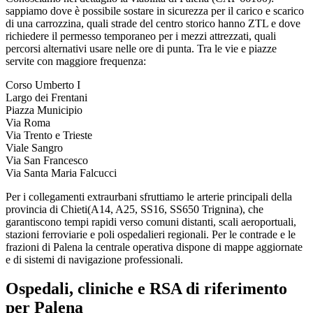
sappiamo dove è possibile sostare in sicurezza per il carico e scarico
di una carrozzina, quali strade del centro storico hanno ZTL e dove
richiedere il permesso temporaneo per i mezzi attrezzati, quali
percorsi alternativi usare nelle ore di punta. Tra le vie e piazze
servite con maggiore frequenza:
Corso Umberto I
Largo dei Frentani
Piazza Municipio
Via Roma
Via Trento e Trieste
Viale Sangro
Via San Francesco
Via Santa Maria Falcucci
Per i collegamenti extraurbani sfruttiamo le arterie principali della
provincia di
Chieti
(
A14, A25, SS16, SS650 Trignina
), che
garantiscono tempi rapidi verso comuni distanti, scali aeroportuali,
stazioni ferroviarie e poli ospedalieri regionali. Per le contrade e le
frazioni di
Palena
la centrale operativa dispone di mappe aggiornate
e di sistemi di navigazione professionali.
Ospedali, cliniche e RSA di riferimento
per
Palena