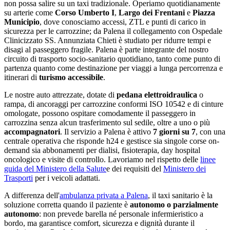
non possa salire su un taxi tradizionale. Operiamo quotidianamente
su arterie come
Corso Umberto I
,
Largo dei Frentani
e
Piazza
Municipio
, dove conosciamo accessi, ZTL e punti di carico in
sicurezza per le carrozzine;
da Palena il collegamento con Ospedale
Clinicizzato SS. Annunziata Chieti è studiato per ridurre tempi e
disagi al passeggero fragile
.
Palena
è parte integrante del nostro
circuito di trasporto socio-sanitario quotidiano
, tanto come punto di
partenza quanto come destinazione per viaggi a lunga percorrenza e
itinerari di
turismo accessibile
.
Le nostre auto attrezzate, dotate di
pedana elettroidraulica
o
rampa, di ancoraggi per carrozzine conformi ISO 10542 e di cinture
omologate, possono ospitare comodamente il passeggero in
carrozzina senza alcun trasferimento sul sedile, oltre a uno o più
accompagnatori
. Il servizio a
Palena
è attivo
7 giorni su 7
, con una
centrale operativa che risponde h24 e gestisce sia singole corse on-
demand sia abbonamenti per dialisi, fisioterapia, day hospital
oncologico e visite di controllo. Lavoriamo nel rispetto delle
linee
guida del Ministero della Salute
e dei requisiti del
Ministero dei
Trasporti
per i veicoli adattati.
A differenza dell'
ambulanza privata a
Palena
, il taxi sanitario è la
soluzione corretta quando il paziente è
autonomo o parzialmente
autonomo
: non prevede barella né personale infermieristico a
bordo, ma garantisce comfort, sicurezza e dignità durante il