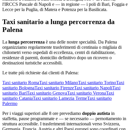
l'IRCCS Pascale di Napoli e — in regione — i poli di Bari, Foggia e
Lecce per la Puglia, di Matera e Potenza per la Basilicata.
Taxi sanitario a lunga percorrenza da
Palena
La
lunga percorrenza
è una delle nostre specialità. Da
Palena
organizziamo regolarmente trasferimenti di centinaia o migliaia di
chilometri verso ospedali di eccellenza, centri di riabilitazione,
residenze di parenti, domicilio definitivo dopo un ricovero o
destinazioni turistiche accessibili.
Le tratte più richieste dai clienti di
Palena
:
Taxi sanitario
Roma
Taxi sanitario
Milano
Taxi sanitario
Torino
Taxi
sanitario
Bologna
Taxi sanitario
Firenze
Taxi sanitario
Napoli
Taxi
sanitario
Bari
Taxi sanitario
Genova
Taxi sanitario
Verona
Taxi
sanitario
Catania
Taxi sanitario
Lamezia Terme
Taxi sanitario
Palermo
Per i viaggi superiori alle 8 ore prevediamo
doppio autista
in
staffetta, pause programmate e — se necessario — pernottamento in
struttura accessibile. I trasferimenti internazionali verso Svizzera,
Germania, Francia, Austria e altri Paesi europei sono coordinati con