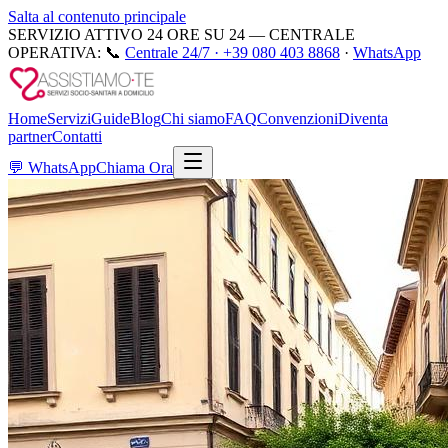
Salta al contenuto principale
SERVIZIO ATTIVO 24 ORE SU 24 — CENTRALE
OPERATIVA:
📞
Centrale 24/7 ·
+39 080 403 8868
·
WhatsApp
Home
Servizi
Guide
Blog
Chi siamo
FAQ
Convenzioni
Diventa
partner
Contatti
💬
WhatsApp
Chiama Ora