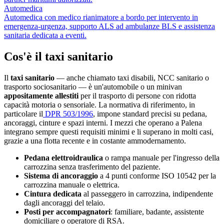
Automedica
Automedica con medico rianimatore a bordo per intervento in
emergenza-urgenza, supporto ALS ad ambulanze BLS e assistenza
sanitaria dedicata a eventi.
Cos'è il taxi sanitario
Il
taxi sanitario
— anche chiamato taxi disabili, NCC sanitario o
trasporto sociosanitario — è un'automobile o un minivan
appositamente allestiti
per il trasporto di persone con ridotta
capacità motoria o sensoriale. La normativa di riferimento, in
particolare il
DPR 503/1996
, impone standard precisi su pedana,
ancoraggi, cinture e spazi interni. I mezzi che operano a
Palena
integrano sempre questi requisiti minimi e li superano in molti casi,
grazie a una flotta recente e in costante ammodernamento.
Pedana elettroidraulica
o rampa manuale per l'ingresso della
carrozzina senza trasferimento del paziente.
Sistema di ancoraggio
a 4 punti conforme ISO 10542 per la
carrozzina manuale o elettrica.
Cintura dedicata
al passeggero in carrozzina, indipendente
dagli ancoraggi del telaio.
Posti per accompagnatori
: familiare, badante, assistente
domiciliare o operatore di RSA.