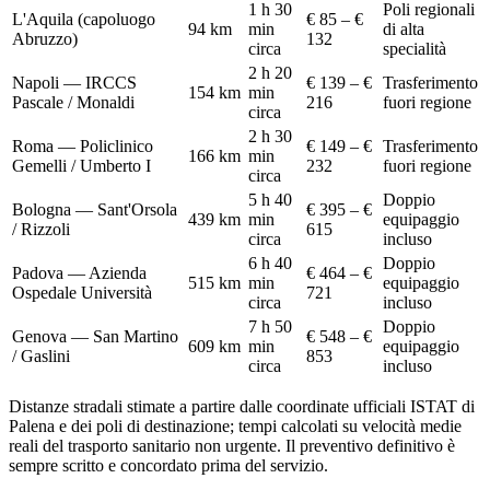
1 h 30
Poli regionali
L'Aquila (capoluogo
€ 85 – €
94
km
min
di alta
Abruzzo)
132
circa
specialità
2 h 20
Napoli — IRCCS
€ 139 – €
Trasferimento
154
km
min
Pascale / Monaldi
216
fuori regione
circa
2 h 30
Roma — Policlinico
€ 149 – €
Trasferimento
166
km
min
Gemelli / Umberto I
232
fuori regione
circa
5 h 40
Doppio
Bologna — Sant'Orsola
€ 395 – €
439
km
min
equipaggio
/ Rizzoli
615
circa
incluso
6 h 40
Doppio
Padova — Azienda
€ 464 – €
515
km
min
equipaggio
Ospedale Università
721
circa
incluso
7 h 50
Doppio
Genova — San Martino
€ 548 – €
609
km
min
equipaggio
/ Gaslini
853
circa
incluso
Distanze stradali stimate a partire dalle coordinate ufficiali ISTAT di
Palena
e dei poli di destinazione; tempi calcolati su velocità medie
reali del trasporto sanitario non urgente. Il preventivo definitivo è
sempre scritto e concordato prima del servizio.