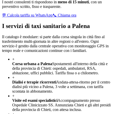
I nostri consulenti ti rispondono in
meno di 15 minuti
, con un
preventivo scritto, fisso e trasparente.
💬 Calcola tariffa su WhatsApp
📞 Chiama ora
I servizi di taxi sanitario a
Palena
Il catalogo è modulare: si parte dalla corsa singola in città fino al
trasferimento multi-giornata in altre regioni o all'estero. Ogni
servizio è gestito dalla centrale operativa con monitoraggio GPS in
tempo reale e comunicazioni continue con i familiari.
+
Corsa urbana a Palena
Spostamenti all'interno della città e
della provincia di Chieti: ospedali, ambulatori, RSA,
abitazione, uffici pubblici. Tariffa fissa o a chilometro.
+
Dialisi e terapie ricorrenti
Andata-attesa-ritorno per il centro
dialisi più vicino a Palena, 3 volte a settimana, con tariffa
scontata in abbonamento.
+
Visite ed esami specialistici
Accompagnamento presso
Ospedale Clinicizzato SS. Annunziata Chieti e gli altri presidi
della provincia di Chieti, con attesa inclusa.