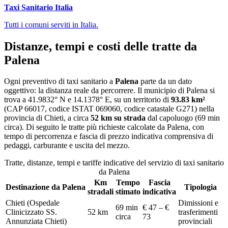
Taxi Sanitario Italia
Tutti i comuni serviti in Italia.
Distanze, tempi e costi delle tratte da
Palena
Ogni preventivo di
taxi sanitario
a
Palena
parte da un dato
oggettivo: la distanza reale da percorrere. Il municipio di
Palena
si
trova a
41.9832
° N e
14.1378
° E, su un territorio di
93.83
km²
(CAP
66017
, codice ISTAT
069060
, codice catastale
G271
) nella
provincia di
Chieti
, a circa
52
km su strada
dal capoluogo (
69 min
circa
)
. Di seguito le tratte più richieste calcolate da
Palena
, con
tempo di percorrenza e fascia di prezzo indicativa comprensiva di
pedaggi, carburante e uscita del mezzo.
Tratte, distanze, tempi e tariffe indicative del servizio di
taxi sanitario
da
Palena
Km
Tempo
Fascia
Destinazione da
Palena
Tipologia
stradali
stimato
indicativa
Chieti (Ospedale
Dimissioni e
69 min
€ 47 – €
Clinicizzato SS.
52
km
trasferimenti
circa
73
Annunziata Chieti)
provinciali