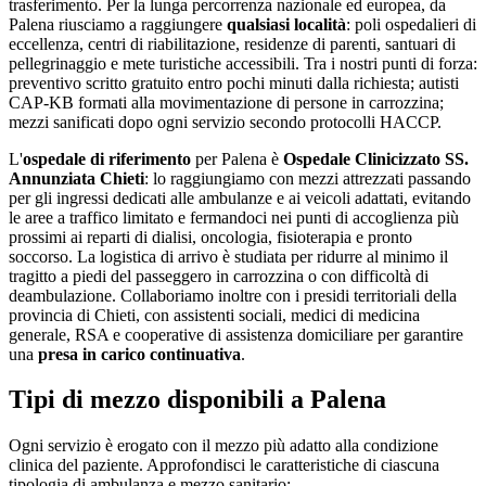
trasferimento. Per la lunga percorrenza nazionale ed europea, da
Palena
riusciamo a raggiungere
qualsiasi località
: poli ospedalieri di
eccellenza, centri di riabilitazione, residenze di parenti, santuari di
pellegrinaggio e mete turistiche accessibili. Tra i nostri punti di forza:
preventivo scritto gratuito entro pochi minuti dalla richiesta; autisti
CAP-KB formati alla movimentazione di persone in carrozzina;
mezzi sanificati dopo ogni servizio secondo protocolli HACCP
.
L'
ospedale di riferimento
per
Palena
è
Ospedale Clinicizzato SS.
Annunziata Chieti
: lo raggiungiamo con mezzi attrezzati passando
per gli ingressi dedicati alle ambulanze e ai veicoli adattati, evitando
le aree a traffico limitato e fermandoci nei punti di accoglienza più
prossimi ai reparti di dialisi, oncologia, fisioterapia e pronto
soccorso. La logistica di arrivo è studiata per ridurre al minimo il
tragitto a piedi del passeggero in carrozzina o con difficoltà di
deambulazione. Collaboriamo inoltre con i presidi territoriali della
provincia di
Chieti
, con assistenti sociali, medici di medicina
generale, RSA e cooperative di assistenza domiciliare per garantire
una
presa in carico continuativa
.
Tipi di mezzo disponibili a Palena
Ogni servizio è erogato con il mezzo più adatto alla condizione
clinica del paziente. Approfondisci le caratteristiche di ciascuna
tipologia di ambulanza e mezzo sanitario: