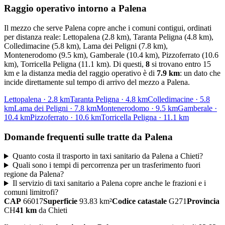
Raggio operativo intorno a
Palena
Il mezzo che serve
Palena
copre anche i comuni contigui, ordinati
per distanza reale:
Lettopalena (2.8 km), Taranta Peligna (4.8 km),
Colledimacine (5.8 km), Lama dei Peligni (7.8 km),
Montenerodomo (9.5 km), Gamberale (10.4 km), Pizzoferrato (10.6
km), Torricella Peligna (11.1 km)
. Di questi,
8
si trovano entro 15
km e la distanza media del raggio operativo è di
7.9
km
: un dato che
incide direttamente sul tempo di arrivo del mezzo a
Palena
.
Lettopalena
·
2.8
km
Taranta Peligna
·
4.8
km
Colledimacine
·
5.8
km
Lama dei Peligni
·
7.8
km
Montenerodomo
·
9.5
km
Gamberale
·
10.4
km
Pizzoferrato
·
10.6
km
Torricella Peligna
·
11.1
km
Domande frequenti sulle tratte da
Palena
Quanto costa il trasporto in taxi sanitario da Palena a Chieti?
Quali sono i tempi di percorrenza per un trasferimento fuori
regione da Palena?
Il servizio di taxi sanitario a Palena copre anche le frazioni e i
comuni limitrofi?
CAP
66017
Superficie
93.83
km²
Codice catastale
G271
Provincia
CH
41
km
da
Chieti