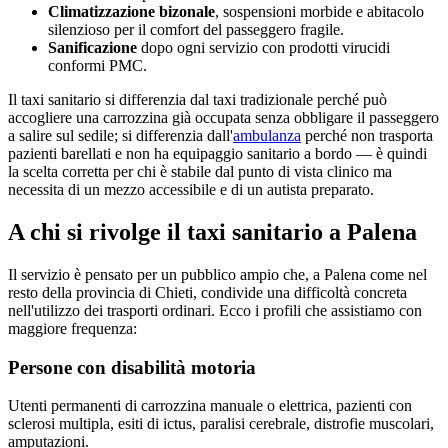
Climatizzazione bizonale
, sospensioni morbide e abitacolo
silenzioso per il comfort del passeggero fragile.
Sanificazione
dopo ogni servizio con prodotti virucidi
conformi PMC.
Il taxi sanitario si differenzia dal taxi tradizionale perché può
accogliere una carrozzina già occupata senza obbligare il passeggero
a salire sul sedile; si differenzia dall'
ambulanza
perché non trasporta
pazienti barellati e non ha equipaggio sanitario a bordo — è quindi
la scelta corretta per chi è stabile dal punto di vista clinico ma
necessita di un mezzo accessibile e di un autista preparato.
A chi si rivolge il taxi sanitario a
Palena
Il servizio è pensato per un pubblico ampio che, a
Palena
come nel
resto della provincia di
Chieti
, condivide una difficoltà concreta
nell'utilizzo dei trasporti ordinari. Ecco i profili che assistiamo con
maggiore frequenza:
Persone con disabilità motoria
Utenti permanenti di carrozzina manuale o elettrica, pazienti con
sclerosi multipla, esiti di ictus, paralisi cerebrale, distrofie muscolari,
amputazioni.