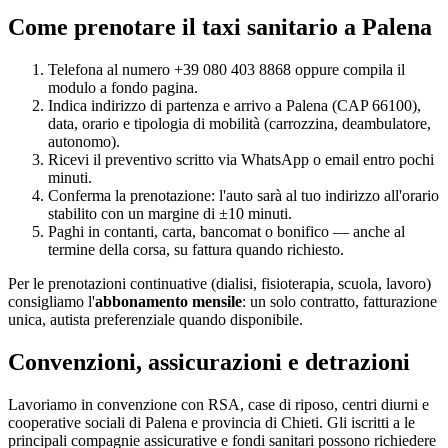
Come prenotare il taxi sanitario a
Palena
Telefona al numero +39 080 403 8868 oppure compila il
modulo a fondo pagina.
Indica indirizzo di partenza e arrivo a
Palena
(CAP
66100
),
data, orario e tipologia di mobilità (carrozzina, deambulatore,
autonomo).
Ricevi il preventivo scritto via WhatsApp o email entro pochi
minuti.
Conferma la prenotazione: l'auto sarà al tuo indirizzo all'orario
stabilito con un margine di ±10 minuti.
Paghi in contanti, carta, bancomat o bonifico — anche al
termine della corsa, su fattura quando richiesto.
Per le prenotazioni continuative (dialisi, fisioterapia, scuola, lavoro)
consigliamo l'
abbonamento mensile
: un solo contratto, fatturazione
unica, autista preferenziale quando disponibile.
Convenzioni, assicurazioni e detrazioni
Lavoriamo in convenzione con RSA, case di riposo, centri diurni e
cooperative sociali di
Palena
e provincia di
Chieti
. Gli iscritti a le
principali compagnie assicurative e fondi sanitari possono richiedere