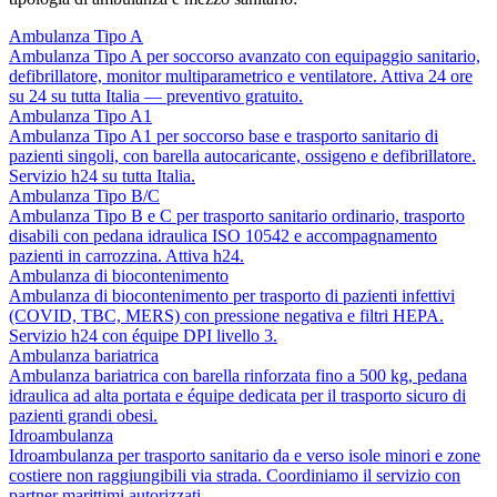
Ambulanza Tipo A
Ambulanza Tipo A per soccorso avanzato con equipaggio sanitario,
defibrillatore, monitor multiparametrico e ventilatore. Attiva 24 ore
su 24 su tutta Italia — preventivo gratuito.
Ambulanza Tipo A1
Ambulanza Tipo A1 per soccorso base e trasporto sanitario di
pazienti singoli, con barella autocaricante, ossigeno e defibrillatore.
Servizio h24 su tutta Italia.
Ambulanza Tipo B/C
Ambulanza Tipo B e C per trasporto sanitario ordinario, trasporto
disabili con pedana idraulica ISO 10542 e accompagnamento
pazienti in carrozzina. Attiva h24.
Ambulanza di biocontenimento
Ambulanza di biocontenimento per trasporto di pazienti infettivi
(COVID, TBC, MERS) con pressione negativa e filtri HEPA.
Servizio h24 con équipe DPI livello 3.
Ambulanza bariatrica
Ambulanza bariatrica con barella rinforzata fino a 500 kg, pedana
idraulica ad alta portata e équipe dedicata per il trasporto sicuro di
pazienti grandi obesi.
Idroambulanza
Idroambulanza per trasporto sanitario da e verso isole minori e zone
costiere non raggiungibili via strada. Coordiniamo il servizio con
partner marittimi autorizzati.