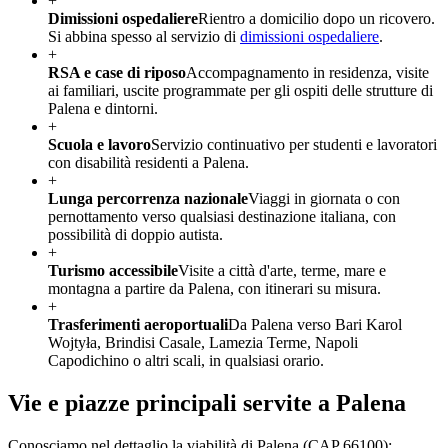
+
Dimissioni ospedaliere
Rientro a domicilio dopo un ricovero.
Si abbina spesso al servizio di
dimissioni ospedaliere
.
+
RSA e case di riposo
Accompagnamento in residenza, visite
ai familiari, uscite programmate per gli ospiti delle strutture di
Palena e dintorni.
+
Scuola e lavoro
Servizio continuativo per studenti e lavoratori
con disabilità residenti a Palena.
+
Lunga percorrenza nazionale
Viaggi in giornata o con
pernottamento verso qualsiasi destinazione italiana, con
possibilità di doppio autista.
+
Turismo accessibile
Visite a città d'arte, terme, mare e
montagna a partire da Palena, con itinerari su misura.
+
Trasferimenti aeroportuali
Da Palena verso Bari Karol
Wojtyła, Brindisi Casale, Lamezia Terme, Napoli
Capodichino o altri scali, in qualsiasi orario.
Vie e piazze principali servite a
Palena
Conosciamo nel dettaglio la viabilità di
Palena
(CAP
66100
):