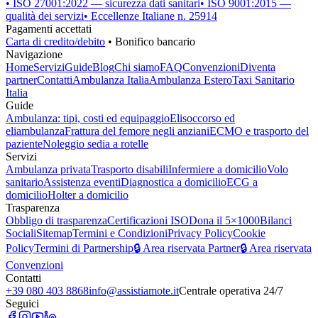
• ISO 27001:2022 — sicurezza dati sanitari
• ISO 9001:2015 —
qualità dei servizi
• Eccellenze Italiane n. 25914
Pagamenti accettati
Carta di credito/debito
• Bonifico bancario
Navigazione
Home
Servizi
Guide
Blog
Chi siamo
FAQ
Convenzioni
Diventa
partner
Contatti
Ambulanza Italia
Ambulanza Estero
Taxi Sanitario
Italia
Guide
Ambulanza: tipi, costi ed equipaggio
Elisoccorso ed
eliambulanza
Frattura del femore negli anziani
ECMO e trasporto del
paziente
Noleggio sedia a rotelle
Servizi
Ambulanza privata
Trasporto disabili
Infermiere a domicilio
Volo
sanitario
Assistenza eventi
Diagnostica a domicilio
ECG a
domicilio
Holter a domicilio
Trasparenza
Obbligo di trasparenza
Certificazioni ISO
Dona il 5×1000
Bilanci
Sociali
Sitemap
Termini e Condizioni
Privacy Policy
Cookie
Policy
Termini di Partnership
🔒 Area riservata Partner
🔒 Area riservata
Convenzioni
Contatti
+39 080 403 8868
info@assistiamote.it
Centrale operativa 24/7
Seguici