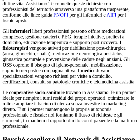
di fine vita. Assistiamo Te connette queste richieste con
professionisti del territorio attraverso una piattaforma trasparente,
conforme alle linee guida
FNOPI
per gli infermieri e
AIFI
per i
fisioterapisti.
Gli
infermieri
liberi professionisti possono offrire medicazioni
complesse, gestione cateteri e PEG, terapie iniettive, prelievi a
domicilio, educazione terapeutica e supporto post-ricovero. I
fisioterapisti
vengono attivati per riabilitazione post-chirurgica
(anca, ginocchio, spalla), rieducazione neurologica post-ictus,
ginnastica posturale e prevenzione delle cadute negli anziani. Gli
OSS
coprono il bisogno di igiene-personale, mobilizzazione,
supporto nei pasti e compagnia attiva. I
medici
di varie
specializzazioni vengono richiesti per visite a domicilio,
certificazioni, consulti su patologie croniche e telemedicina assistita.
Le
cooperative socio-sanitarie
trovano in Assistiamo Te un partner
ideale per riempire i turni residui dei propri operatori, ottimizzare le
rotte e ampliare il bacino di utenza senza investire in marketing
diretto. Tutti i partner mantengono la propria autonomia
professionale e fiscale: noi forniamo il flusso di richieste e gli
strumenti, tu mantieni il rapporto diretto con il paziente e la tua firma
professionale.
Perché scegliere il Network di Assistiamo