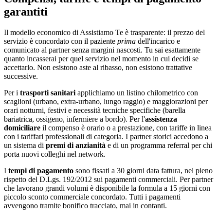
garantiti
Il modello economico di Assistiamo Te è trasparente: il prezzo del
servizio è concordato con il paziente
prima
dell'incarico e
comunicato al partner senza margini nascosti. Tu sai esattamente
quanto incasserai per quel servizio nel momento in cui decidi se
accettarlo. Non esistono aste al ribasso, non esistono trattative
successive.
Per i
trasporti sanitari
applichiamo un listino chilometrico con
scaglioni (urbano, extra-urbano, lungo raggio) e maggiorazioni per
orari notturni, festivi e necessità tecniche specifiche (barella
bariatrica, ossigeno, infermiere a bordo). Per l'
assistenza
domiciliare
il compenso è orario o a prestazione, con tariffe in linea
con i tariffari professionali di categoria. I partner storici accedono a
un sistema di
premi di anzianità
e di un programma referral per chi
porta nuovi colleghi nel network.
I
tempi di pagamento
sono fissati a 30 giorni data fattura, nel pieno
rispetto del D.Lgs. 192/2012 sui pagamenti commerciali. Per partner
che lavorano grandi volumi è disponibile la formula a 15 giorni con
piccolo sconto commerciale concordato. Tutti i pagamenti
avvengono tramite bonifico tracciato, mai in contanti.