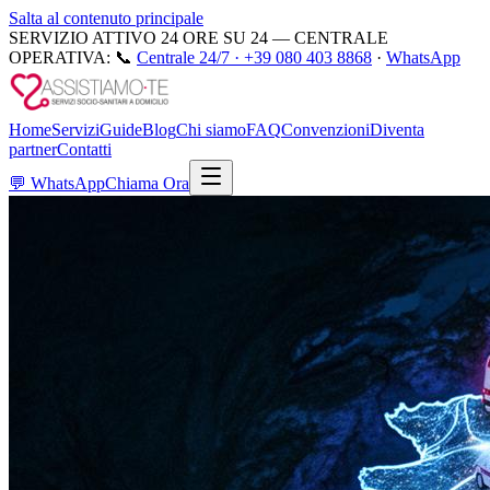
Salta al contenuto principale
SERVIZIO ATTIVO 24 ORE SU 24 — CENTRALE
OPERATIVA:
📞
Centrale 24/7 ·
+39 080 403 8868
·
WhatsApp
Home
Servizi
Guide
Blog
Chi siamo
FAQ
Convenzioni
Diventa
partner
Contatti
💬
WhatsApp
Chiama Ora