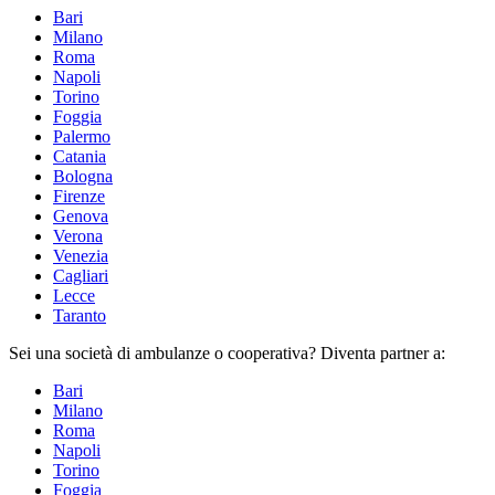
Bari
Milano
Roma
Napoli
Torino
Foggia
Palermo
Catania
Bologna
Firenze
Genova
Verona
Venezia
Cagliari
Lecce
Taranto
Sei una
società di ambulanze
o cooperativa? Diventa partner a:
Bari
Milano
Roma
Napoli
Torino
Foggia