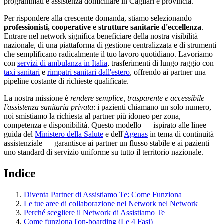
programmati e assistenza domiciliare in
Cagliari
e provincia.
Per rispondere alla crescente domanda, stiamo selezionando
professionisti, cooperative e strutture sanitarie d'eccellenza
.
Entrare nel network significa beneficiare della nostra visibilità
nazionale, di una piattaforma di gestione centralizzata e di strumenti
che semplificano radicalmente il tuo lavoro quotidiano. Lavoriamo
con
servizi di ambulanza in Italia
, trasferimenti di lungo raggio con
taxi sanitari
e
rimpatri sanitari dall'estero
, offrendo ai partner una
pipeline costante di richieste qualificate.
La nostra missione è
rendere semplice, trasparente e accessibile
l'assistenza sanitaria privata
: i pazienti chiamano un solo numero,
noi smistiamo la richiesta al partner più idoneo per zona,
competenza e disponibilità. Questo modello — ispirato alle linee
guida del
Ministero della Salute
e dell'
Agenas
in tema di continuità
assistenziale — garantisce ai partner un flusso stabile e ai pazienti
uno standard di servizio uniforme su tutto il territorio nazionale.
Indice
Diventa Partner di Assistiamo Te: Come Funziona
Le tue aree di collaborazione nel Network nel Network
Perché scegliere il Network di Assistiamo Te
Come funziona l'on-boarding (Le 4 Fasi)