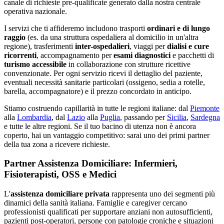
canale di richieste pre-qualificate generato dalla nostra centrale
operativa nazionale.
I servizi che ti affideremo includono trasporti
ordinari e di lungo
raggio
(es. da una struttura ospedaliera al domicilio in un'altra
regione), trasferimenti
inter-ospedalieri
, viaggi per
dialisi e cure
ricorrenti
, accompagnamento per
esami diagnostici
e pacchetti di
turismo accessibile
in collaborazione con strutture ricettive
convenzionate. Per ogni servizio ricevi il dettaglio del paziente,
eventuali necessità sanitarie particolari (ossigeno, sedia a rotelle,
barella, accompagnatore) e il prezzo concordato in anticipo.
Stiamo costruendo capillarità in tutte le regioni italiane: dal
Piemonte
alla
Lombardia
, dal
Lazio
alla
Puglia
, passando per
Sicilia
,
Sardegna
e tutte le altre regioni. Se il tuo bacino di utenza non è ancora
coperto, hai un vantaggio competitivo: sarai uno dei primi partner
della tua zona a ricevere richieste.
Partner Assistenza Domiciliare: Infermieri,
Fisioterapisti, OSS e Medici
L'
assistenza domiciliare privata
rappresenta uno dei segmenti più
dinamici della sanità italiana. Famiglie e caregiver cercano
professionisti qualificati per supportare anziani non autosufficienti,
pazienti post-operatori, persone con patologie croniche e situazioni