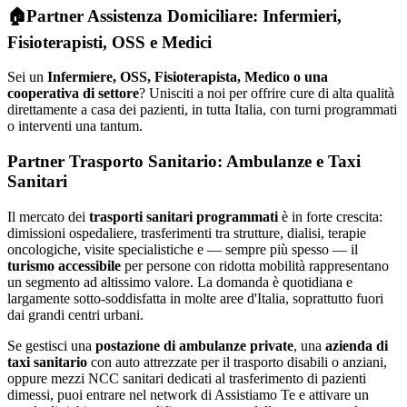
🏠
Partner Assistenza Domiciliare: Infermieri,
Fisioterapisti, OSS e Medici
Sei un
Infermiere, OSS, Fisioterapista, Medico o una
cooperativa di settore
? Unisciti a noi per offrire cure di alta qualità
direttamente a casa dei pazienti, in tutta Italia, con turni programmati
o interventi una tantum.
Partner Trasporto Sanitario: Ambulanze e Taxi
Sanitari
Il mercato dei
trasporti sanitari programmati
è in forte crescita:
dimissioni ospedaliere, trasferimenti tra strutture, dialisi, terapie
oncologiche, visite specialistiche e — sempre più spesso — il
turismo accessibile
per persone con ridotta mobilità rappresentano
un segmento ad altissimo valore. La domanda è quotidiana e
largamente sotto-soddisfatta in molte aree d'Italia, soprattutto fuori
dai grandi centri urbani.
Se gestisci una
postazione di ambulanze private
, una
azienda di
taxi sanitario
con auto attrezzate per il trasporto disabili o anziani,
oppure mezzi NCC sanitari dedicati al trasferimento di pazienti
dimessi, puoi entrare nel network di Assistiamo Te e attivare un