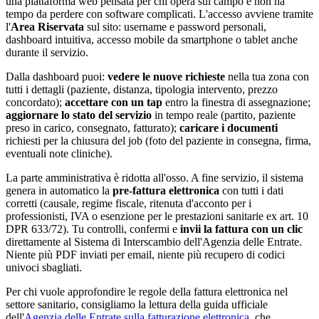
una piattaforma web pensata per chi opera sul campo e non ha
tempo da perdere con software complicati. L'accesso avviene tramite
l'
Area Riservata
sul sito: username e password personali,
dashboard intuitiva, accesso mobile da smartphone o tablet anche
durante il servizio.
Dalla dashboard puoi:
vedere le nuove richieste
nella tua zona con
tutti i dettagli (paziente, distanza, tipologia intervento, prezzo
concordato);
accettare con un tap
entro la finestra di assegnazione;
aggiornare lo stato del servizio
in tempo reale (partito, paziente
preso in carico, consegnato, fatturato);
caricare i documenti
richiesti per la chiusura del job (foto del paziente in consegna, firma,
eventuali note cliniche).
La parte amministrativa è ridotta all'osso. A fine servizio, il sistema
genera in automatico la
pre-fattura elettronica
con tutti i dati
corretti (causale, regime fiscale, ritenuta d'acconto per i
professionisti, IVA o esenzione per le prestazioni sanitarie ex art. 10
DPR 633/72). Tu controlli, confermi e
invii la fattura con un clic
direttamente al Sistema di Interscambio dell'Agenzia delle Entrate.
Niente più PDF inviati per email, niente più recupero di codici
univoci sbagliati.
Per chi vuole approfondire le regole della fattura elettronica nel
settore sanitario, consigliamo la lettura della guida ufficiale
dell'
Agenzia delle Entrate sulla fatturazione elettronica
, che