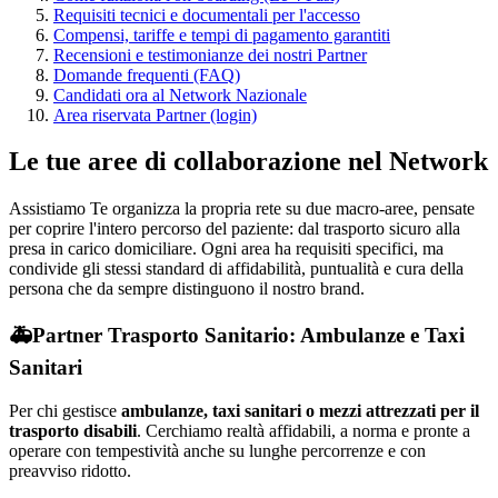
Requisiti tecnici e documentali per l'accesso
Compensi, tariffe e tempi di pagamento garantiti
Recensioni e testimonianze dei nostri Partner
Domande frequenti (FAQ)
Candidati ora al Network Nazionale
Area riservata Partner (login)
Le tue aree di collaborazione nel Network
Assistiamo Te organizza la propria rete su due macro-aree, pensate
per coprire l'intero percorso del paziente: dal trasporto sicuro alla
presa in carico domiciliare. Ogni area ha requisiti specifici, ma
condivide gli stessi standard di affidabilità, puntualità e cura della
persona che da sempre distinguono il nostro brand.
🚑
Partner Trasporto Sanitario: Ambulanze e Taxi
Sanitari
Per chi gestisce
ambulanze, taxi sanitari o mezzi attrezzati per il
trasporto disabili
. Cerchiamo realtà affidabili, a norma e pronte a
operare con tempestività anche su lunghe percorrenze e con
preavviso ridotto.