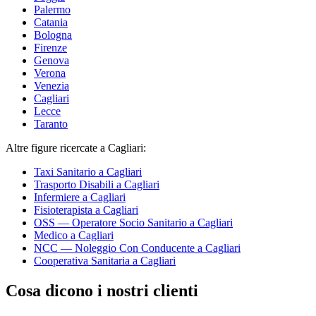
Palermo
Catania
Bologna
Firenze
Genova
Verona
Venezia
Cagliari
Lecce
Taranto
Altre figure ricercate
a Cagliari
:
Taxi Sanitario
a Cagliari
Trasporto Disabili
a Cagliari
Infermiere
a Cagliari
Fisioterapista
a Cagliari
OSS — Operatore Socio Sanitario
a Cagliari
Medico
a Cagliari
NCC — Noleggio Con Conducente
a Cagliari
Cooperativa Sanitaria
a Cagliari
Cosa dicono i nostri clienti