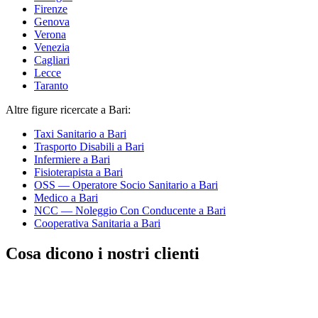
Firenze
Genova
Verona
Venezia
Cagliari
Lecce
Taranto
Altre figure ricercate
a Bari
:
Taxi Sanitario
a Bari
Trasporto Disabili
a Bari
Infermiere
a Bari
Fisioterapista
a Bari
OSS — Operatore Socio Sanitario
a Bari
Medico
a Bari
NCC — Noleggio Con Conducente
a Bari
Cooperativa Sanitaria
a Bari
Cosa dicono i nostri clienti