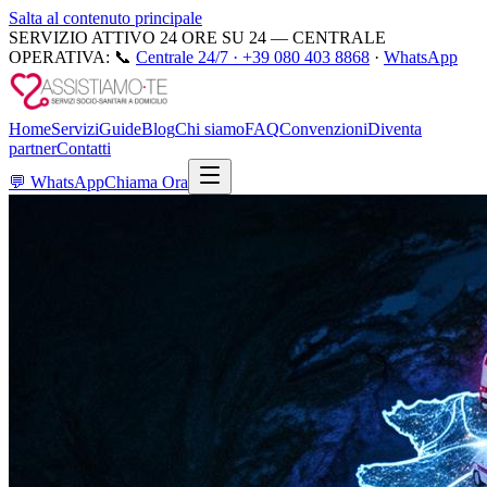
Salta al contenuto principale
SERVIZIO ATTIVO 24 ORE SU 24 — CENTRALE
OPERATIVA:
📞
Centrale 24/7 ·
+39 080 403 8868
·
WhatsApp
Home
Servizi
Guide
Blog
Chi siamo
FAQ
Convenzioni
Diventa
partner
Contatti
💬
WhatsApp
Chiama Ora