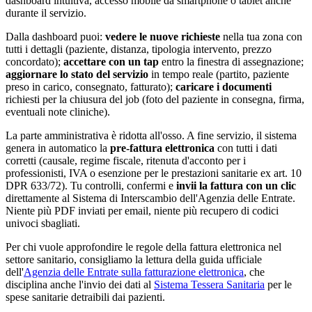
dashboard intuitiva, accesso mobile da smartphone o tablet anche
durante il servizio.
Dalla dashboard puoi:
vedere le nuove richieste
nella tua zona con
tutti i dettagli (paziente, distanza, tipologia intervento, prezzo
concordato);
accettare con un tap
entro la finestra di assegnazione;
aggiornare lo stato del servizio
in tempo reale (partito, paziente
preso in carico, consegnato, fatturato);
caricare i documenti
richiesti per la chiusura del job (foto del paziente in consegna, firma,
eventuali note cliniche).
La parte amministrativa è ridotta all'osso. A fine servizio, il sistema
genera in automatico la
pre-fattura elettronica
con tutti i dati
corretti (causale, regime fiscale, ritenuta d'acconto per i
professionisti, IVA o esenzione per le prestazioni sanitarie ex art. 10
DPR 633/72). Tu controlli, confermi e
invii la fattura con un clic
direttamente al Sistema di Interscambio dell'Agenzia delle Entrate.
Niente più PDF inviati per email, niente più recupero di codici
univoci sbagliati.
Per chi vuole approfondire le regole della fattura elettronica nel
settore sanitario, consigliamo la lettura della guida ufficiale
dell'
Agenzia delle Entrate sulla fatturazione elettronica
, che
disciplina anche l'invio dei dati al
Sistema Tessera Sanitaria
per le
spese sanitarie detraibili dai pazienti.