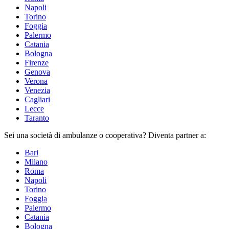
Napoli
Torino
Foggia
Palermo
Catania
Bologna
Firenze
Genova
Verona
Venezia
Cagliari
Lecce
Taranto
Sei una
società di ambulanze
o cooperativa? Diventa partner a:
Bari
Milano
Roma
Napoli
Torino
Foggia
Palermo
Catania
Bologna