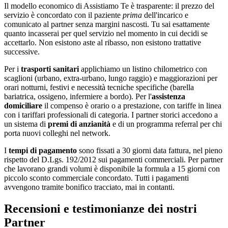
Il modello economico di Assistiamo Te è trasparente: il prezzo del
servizio è concordato con il paziente
prima
dell'incarico e
comunicato al partner senza margini nascosti. Tu sai esattamente
quanto incasserai per quel servizio nel momento in cui decidi se
accettarlo. Non esistono aste al ribasso, non esistono trattative
successive.
Per i
trasporti sanitari
applichiamo un listino chilometrico con
scaglioni (urbano, extra-urbano, lungo raggio) e maggiorazioni per
orari notturni, festivi e necessità tecniche specifiche (barella
bariatrica, ossigeno, infermiere a bordo). Per l'
assistenza
domiciliare
il compenso è orario o a prestazione, con tariffe in linea
con i tariffari professionali di categoria. I partner storici accedono a
un sistema di
premi di anzianità
e di un programma referral per chi
porta nuovi colleghi nel network.
I
tempi di pagamento
sono fissati a 30 giorni data fattura, nel pieno
rispetto del D.Lgs. 192/2012 sui pagamenti commerciali. Per partner
che lavorano grandi volumi è disponibile la formula a 15 giorni con
piccolo sconto commerciale concordato. Tutti i pagamenti
avvengono tramite bonifico tracciato, mai in contanti.
Recensioni e testimonianze dei nostri
Partner