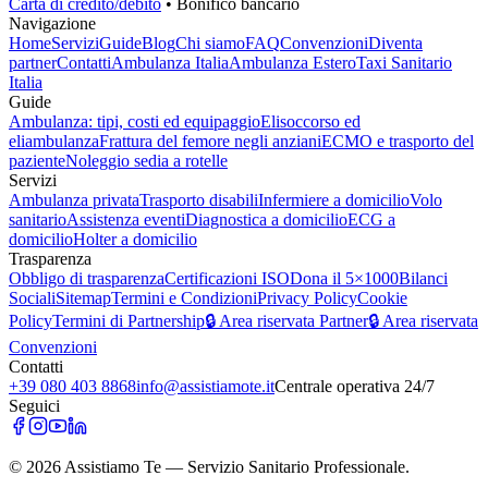
Carta di credito/debito
• Bonifico bancario
Navigazione
Home
Servizi
Guide
Blog
Chi siamo
FAQ
Convenzioni
Diventa
partner
Contatti
Ambulanza Italia
Ambulanza Estero
Taxi Sanitario
Italia
Guide
Ambulanza: tipi, costi ed equipaggio
Elisoccorso ed
eliambulanza
Frattura del femore negli anziani
ECMO e trasporto del
paziente
Noleggio sedia a rotelle
Servizi
Ambulanza privata
Trasporto disabili
Infermiere a domicilio
Volo
sanitario
Assistenza eventi
Diagnostica a domicilio
ECG a
domicilio
Holter a domicilio
Trasparenza
Obbligo di trasparenza
Certificazioni ISO
Dona il 5×1000
Bilanci
Sociali
Sitemap
Termini e Condizioni
Privacy Policy
Cookie
Policy
Termini di Partnership
🔒 Area riservata Partner
🔒 Area riservata
Convenzioni
Contatti
+39 080 403 8868
info@assistiamote.it
Centrale operativa 24/7
Seguici
©
2026
Assistiamo Te — Servizio Sanitario Professionale.