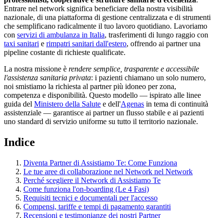
Entrare nel network significa beneficiare della nostra visibilità
nazionale, di una piattaforma di gestione centralizzata e di strumenti
che semplificano radicalmente il tuo lavoro quotidiano. Lavoriamo
con
servizi di ambulanza in Italia
, trasferimenti di lungo raggio con
taxi sanitari
e
rimpatri sanitari dall'estero
, offrendo ai partner una
pipeline costante di richieste qualificate.
La nostra missione è
rendere semplice, trasparente e accessibile
l'assistenza sanitaria privata
: i pazienti chiamano un solo numero,
noi smistiamo la richiesta al partner più idoneo per zona,
competenza e disponibilità. Questo modello — ispirato alle linee
guida del
Ministero della Salute
e dell'
Agenas
in tema di continuità
assistenziale — garantisce ai partner un flusso stabile e ai pazienti
uno standard di servizio uniforme su tutto il territorio nazionale.
Indice
Diventa Partner di Assistiamo Te: Come Funziona
Le tue aree di collaborazione nel Network nel Network
Perché scegliere il Network di Assistiamo Te
Come funziona l'on-boarding (Le 4 Fasi)
Requisiti tecnici e documentali per l'accesso
Compensi, tariffe e tempi di pagamento garantiti
Recensioni e testimonianze dei nostri Partner