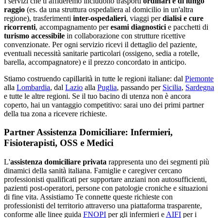
I servizi che ti affideremo includono trasporti
ordinari e di lungo
raggio
(es. da una struttura ospedaliera al domicilio in un'altra
regione), trasferimenti
inter-ospedalieri
, viaggi per
dialisi e cure
ricorrenti
, accompagnamento per
esami diagnostici
e pacchetti di
turismo accessibile
in collaborazione con strutture ricettive
convenzionate. Per ogni servizio ricevi il dettaglio del paziente,
eventuali necessità sanitarie particolari (ossigeno, sedia a rotelle,
barella, accompagnatore) e il prezzo concordato in anticipo.
Stiamo costruendo capillarità in tutte le regioni italiane: dal
Piemonte
alla
Lombardia
, dal
Lazio
alla
Puglia
, passando per
Sicilia
,
Sardegna
e tutte le altre regioni. Se il tuo bacino di utenza non è ancora
coperto, hai un vantaggio competitivo: sarai uno dei primi partner
della tua zona a ricevere richieste.
Partner Assistenza Domiciliare: Infermieri,
Fisioterapisti, OSS e Medici
L'
assistenza domiciliare privata
rappresenta uno dei segmenti più
dinamici della sanità italiana. Famiglie e caregiver cercano
professionisti qualificati per supportare anziani non autosufficienti,
pazienti post-operatori, persone con patologie croniche e situazioni
di fine vita. Assistiamo Te connette queste richieste con
professionisti del territorio attraverso una piattaforma trasparente,
conforme alle linee guida
FNOPI
per gli infermieri e
AIFI
per i