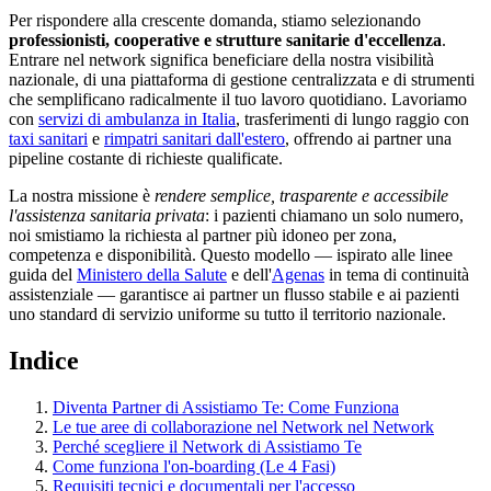
Per rispondere alla crescente domanda, stiamo selezionando
professionisti, cooperative e strutture sanitarie d'eccellenza
.
Entrare nel network significa beneficiare della nostra visibilità
nazionale, di una piattaforma di gestione centralizzata e di strumenti
che semplificano radicalmente il tuo lavoro quotidiano. Lavoriamo
con
servizi di ambulanza in Italia
, trasferimenti di lungo raggio con
taxi sanitari
e
rimpatri sanitari dall'estero
, offrendo ai partner una
pipeline costante di richieste qualificate.
La nostra missione è
rendere semplice, trasparente e accessibile
l'assistenza sanitaria privata
: i pazienti chiamano un solo numero,
noi smistiamo la richiesta al partner più idoneo per zona,
competenza e disponibilità. Questo modello — ispirato alle linee
guida del
Ministero della Salute
e dell'
Agenas
in tema di continuità
assistenziale — garantisce ai partner un flusso stabile e ai pazienti
uno standard di servizio uniforme su tutto il territorio nazionale.
Indice
Diventa Partner di Assistiamo Te: Come Funziona
Le tue aree di collaborazione nel Network nel Network
Perché scegliere il Network di Assistiamo Te
Come funziona l'on-boarding (Le 4 Fasi)
Requisiti tecnici e documentali per l'accesso