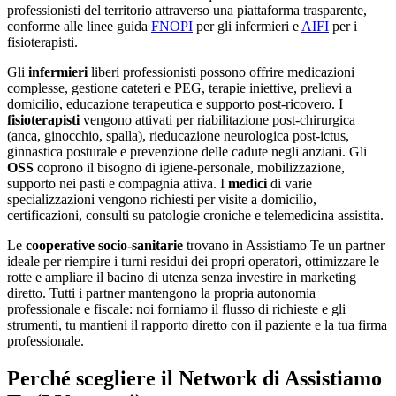
professionisti del territorio attraverso una piattaforma trasparente,
conforme alle linee guida
FNOPI
per gli infermieri e
AIFI
per i
fisioterapisti.
Gli
infermieri
liberi professionisti possono offrire medicazioni
complesse, gestione cateteri e PEG, terapie iniettive, prelievi a
domicilio, educazione terapeutica e supporto post-ricovero. I
fisioterapisti
vengono attivati per riabilitazione post-chirurgica
(anca, ginocchio, spalla), rieducazione neurologica post-ictus,
ginnastica posturale e prevenzione delle cadute negli anziani. Gli
OSS
coprono il bisogno di igiene-personale, mobilizzazione,
supporto nei pasti e compagnia attiva. I
medici
di varie
specializzazioni vengono richiesti per visite a domicilio,
certificazioni, consulti su patologie croniche e telemedicina assistita.
Le
cooperative socio-sanitarie
trovano in Assistiamo Te un partner
ideale per riempire i turni residui dei propri operatori, ottimizzare le
rotte e ampliare il bacino di utenza senza investire in marketing
diretto. Tutti i partner mantengono la propria autonomia
professionale e fiscale: noi forniamo il flusso di richieste e gli
strumenti, tu mantieni il rapporto diretto con il paziente e la tua firma
professionale.
Perché scegliere il Network di Assistiamo