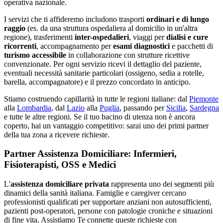
operativa nazionale.
I servizi che ti affideremo includono trasporti
ordinari e di lungo
raggio
(es. da una struttura ospedaliera al domicilio in un'altra
regione), trasferimenti
inter-ospedalieri
, viaggi per
dialisi e cure
ricorrenti
, accompagnamento per
esami diagnostici
e pacchetti di
turismo accessibile
in collaborazione con strutture ricettive
convenzionate. Per ogni servizio ricevi il dettaglio del paziente,
eventuali necessità sanitarie particolari (ossigeno, sedia a rotelle,
barella, accompagnatore) e il prezzo concordato in anticipo.
Stiamo costruendo capillarità in tutte le regioni italiane: dal
Piemonte
alla
Lombardia
, dal
Lazio
alla
Puglia
, passando per
Sicilia
,
Sardegna
e tutte le altre regioni. Se il tuo bacino di utenza non è ancora
coperto, hai un vantaggio competitivo: sarai uno dei primi partner
della tua zona a ricevere richieste.
Partner Assistenza Domiciliare: Infermieri,
Fisioterapisti, OSS e Medici
L'
assistenza domiciliare privata
rappresenta uno dei segmenti più
dinamici della sanità italiana. Famiglie e caregiver cercano
professionisti qualificati per supportare anziani non autosufficienti,
pazienti post-operatori, persone con patologie croniche e situazioni
di fine vita. Assistiamo Te connette queste richieste con