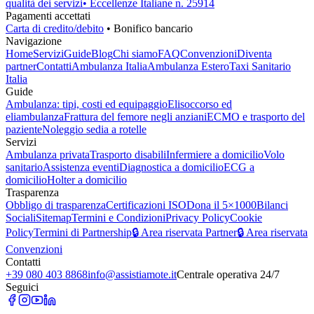
qualità dei servizi
• Eccellenze Italiane n. 25914
Pagamenti accettati
Carta di credito/debito
• Bonifico bancario
Navigazione
Home
Servizi
Guide
Blog
Chi siamo
FAQ
Convenzioni
Diventa
partner
Contatti
Ambulanza Italia
Ambulanza Estero
Taxi Sanitario
Italia
Guide
Ambulanza: tipi, costi ed equipaggio
Elisoccorso ed
eliambulanza
Frattura del femore negli anziani
ECMO e trasporto del
paziente
Noleggio sedia a rotelle
Servizi
Ambulanza privata
Trasporto disabili
Infermiere a domicilio
Volo
sanitario
Assistenza eventi
Diagnostica a domicilio
ECG a
domicilio
Holter a domicilio
Trasparenza
Obbligo di trasparenza
Certificazioni ISO
Dona il 5×1000
Bilanci
Sociali
Sitemap
Termini e Condizioni
Privacy Policy
Cookie
Policy
Termini di Partnership
🔒 Area riservata Partner
🔒 Area riservata
Convenzioni
Contatti
+39 080 403 8868
info@assistiamote.it
Centrale operativa 24/7
Seguici