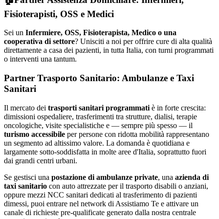
Fisioterapisti, OSS e Medici
Sei un
Infermiere, OSS, Fisioterapista, Medico o una
cooperativa di settore
? Unisciti a noi per offrire cure di alta qualità
direttamente a casa dei pazienti, in tutta Italia, con turni programmati
o interventi una tantum.
Partner Trasporto Sanitario: Ambulanze e Taxi
Sanitari
Il mercato dei
trasporti sanitari programmati
è in forte crescita:
dimissioni ospedaliere, trasferimenti tra strutture, dialisi, terapie
oncologiche, visite specialistiche e — sempre più spesso — il
turismo accessibile
per persone con ridotta mobilità rappresentano
un segmento ad altissimo valore. La domanda è quotidiana e
largamente sotto-soddisfatta in molte aree d'Italia, soprattutto fuori
dai grandi centri urbani.
Se gestisci una
postazione di ambulanze private
, una
azienda di
taxi sanitario
con auto attrezzate per il trasporto disabili o anziani,
oppure mezzi NCC sanitari dedicati al trasferimento di pazienti
dimessi, puoi entrare nel network di Assistiamo Te e attivare un
canale di richieste pre-qualificate generato dalla nostra centrale