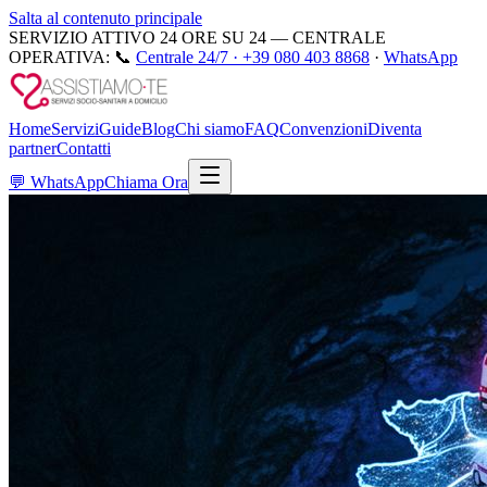
Salta al contenuto principale
SERVIZIO ATTIVO 24 ORE SU 24 — CENTRALE
OPERATIVA:
📞
Centrale 24/7 ·
+39 080 403 8868
·
WhatsApp
Home
Servizi
Guide
Blog
Chi siamo
FAQ
Convenzioni
Diventa
partner
Contatti
💬
WhatsApp
Chiama Ora