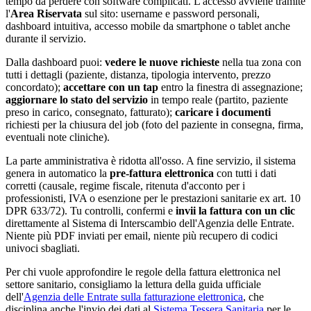
tempo da perdere con software complicati. L'accesso avviene tramite
l'
Area Riservata
sul sito: username e password personali,
dashboard intuitiva, accesso mobile da smartphone o tablet anche
durante il servizio.
Dalla dashboard puoi:
vedere le nuove richieste
nella tua zona con
tutti i dettagli (paziente, distanza, tipologia intervento, prezzo
concordato);
accettare con un tap
entro la finestra di assegnazione;
aggiornare lo stato del servizio
in tempo reale (partito, paziente
preso in carico, consegnato, fatturato);
caricare i documenti
richiesti per la chiusura del job (foto del paziente in consegna, firma,
eventuali note cliniche).
La parte amministrativa è ridotta all'osso. A fine servizio, il sistema
genera in automatico la
pre-fattura elettronica
con tutti i dati
corretti (causale, regime fiscale, ritenuta d'acconto per i
professionisti, IVA o esenzione per le prestazioni sanitarie ex art. 10
DPR 633/72). Tu controlli, confermi e
invii la fattura con un clic
direttamente al Sistema di Interscambio dell'Agenzia delle Entrate.
Niente più PDF inviati per email, niente più recupero di codici
univoci sbagliati.
Per chi vuole approfondire le regole della fattura elettronica nel
settore sanitario, consigliamo la lettura della guida ufficiale
dell'
Agenzia delle Entrate sulla fatturazione elettronica
, che
disciplina anche l'invio dei dati al
Sistema Tessera Sanitaria
per le