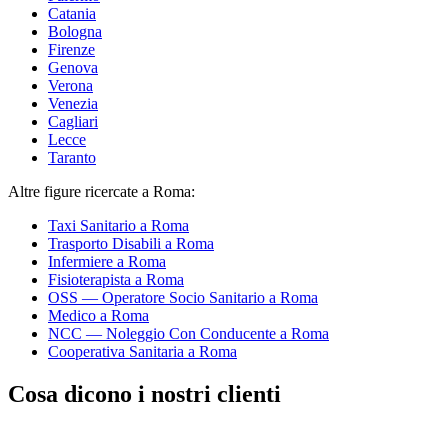
Catania
Bologna
Firenze
Genova
Verona
Venezia
Cagliari
Lecce
Taranto
Altre figure ricercate
a Roma
:
Taxi Sanitario
a Roma
Trasporto Disabili
a Roma
Infermiere
a Roma
Fisioterapista
a Roma
OSS — Operatore Socio Sanitario
a Roma
Medico
a Roma
NCC — Noleggio Con Conducente
a Roma
Cooperativa Sanitaria
a Roma
Cosa dicono i nostri clienti