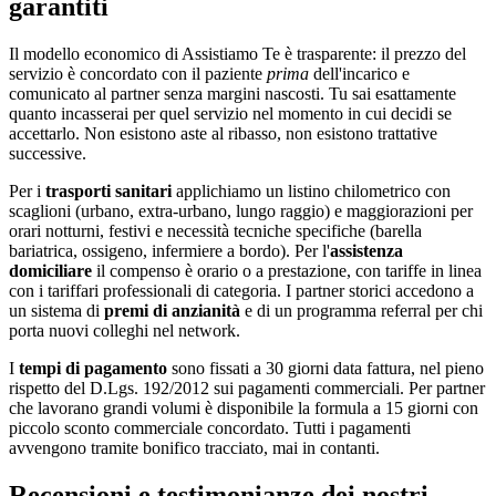
garantiti
Il modello economico di Assistiamo Te è trasparente: il prezzo del
servizio è concordato con il paziente
prima
dell'incarico e
comunicato al partner senza margini nascosti. Tu sai esattamente
quanto incasserai per quel servizio nel momento in cui decidi se
accettarlo. Non esistono aste al ribasso, non esistono trattative
successive.
Per i
trasporti sanitari
applichiamo un listino chilometrico con
scaglioni (urbano, extra-urbano, lungo raggio) e maggiorazioni per
orari notturni, festivi e necessità tecniche specifiche (barella
bariatrica, ossigeno, infermiere a bordo). Per l'
assistenza
domiciliare
il compenso è orario o a prestazione, con tariffe in linea
con i tariffari professionali di categoria. I partner storici accedono a
un sistema di
premi di anzianità
e di un programma referral per chi
porta nuovi colleghi nel network.
I
tempi di pagamento
sono fissati a 30 giorni data fattura, nel pieno
rispetto del D.Lgs. 192/2012 sui pagamenti commerciali. Per partner
che lavorano grandi volumi è disponibile la formula a 15 giorni con
piccolo sconto commerciale concordato. Tutti i pagamenti
avvengono tramite bonifico tracciato, mai in contanti.
Recensioni e testimonianze dei nostri