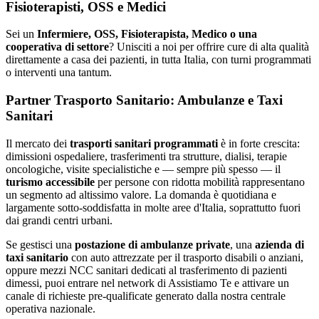
Fisioterapisti, OSS e Medici
Sei un
Infermiere, OSS, Fisioterapista, Medico o una
cooperativa di settore
? Unisciti a noi per offrire cure di alta qualità
direttamente a casa dei pazienti, in tutta Italia, con turni programmati
o interventi una tantum.
Partner Trasporto Sanitario: Ambulanze e Taxi
Sanitari
Il mercato dei
trasporti sanitari programmati
è in forte crescita:
dimissioni ospedaliere, trasferimenti tra strutture, dialisi, terapie
oncologiche, visite specialistiche e — sempre più spesso — il
turismo accessibile
per persone con ridotta mobilità rappresentano
un segmento ad altissimo valore. La domanda è quotidiana e
largamente sotto-soddisfatta in molte aree d'Italia, soprattutto fuori
dai grandi centri urbani.
Se gestisci una
postazione di ambulanze private
, una
azienda di
taxi sanitario
con auto attrezzate per il trasporto disabili o anziani,
oppure mezzi NCC sanitari dedicati al trasferimento di pazienti
dimessi, puoi entrare nel network di Assistiamo Te e attivare un
canale di richieste pre-qualificate generato dalla nostra centrale
operativa nazionale.