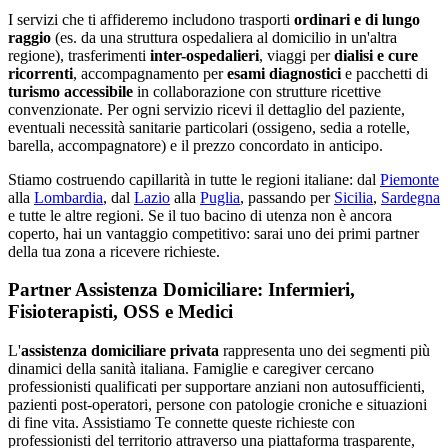
I servizi che ti affideremo includono trasporti
ordinari e di lungo
raggio
(es. da una struttura ospedaliera al domicilio in un'altra
regione), trasferimenti
inter-ospedalieri
, viaggi per
dialisi e cure
ricorrenti
, accompagnamento per
esami diagnostici
e pacchetti di
turismo accessibile
in collaborazione con strutture ricettive
convenzionate. Per ogni servizio ricevi il dettaglio del paziente,
eventuali necessità sanitarie particolari (ossigeno, sedia a rotelle,
barella, accompagnatore) e il prezzo concordato in anticipo.
Stiamo costruendo capillarità in tutte le regioni italiane: dal
Piemonte
alla
Lombardia
, dal
Lazio
alla
Puglia
, passando per
Sicilia
,
Sardegna
e tutte le altre regioni. Se il tuo bacino di utenza non è ancora
coperto, hai un vantaggio competitivo: sarai uno dei primi partner
della tua zona a ricevere richieste.
Partner Assistenza Domiciliare: Infermieri,
Fisioterapisti, OSS e Medici
L'
assistenza domiciliare privata
rappresenta uno dei segmenti più
dinamici della sanità italiana. Famiglie e caregiver cercano
professionisti qualificati per supportare anziani non autosufficienti,
pazienti post-operatori, persone con patologie croniche e situazioni
di fine vita. Assistiamo Te connette queste richieste con
professionisti del territorio attraverso una piattaforma trasparente,