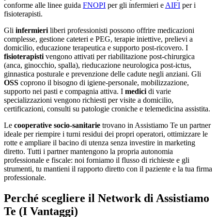
conforme alle linee guida
FNOPI
per gli infermieri e
AIFI
per i
fisioterapisti.
Gli
infermieri
liberi professionisti possono offrire medicazioni
complesse, gestione cateteri e PEG, terapie iniettive, prelievi a
domicilio, educazione terapeutica e supporto post-ricovero. I
fisioterapisti
vengono attivati per riabilitazione post-chirurgica
(anca, ginocchio, spalla), rieducazione neurologica post-ictus,
ginnastica posturale e prevenzione delle cadute negli anziani. Gli
OSS
coprono il bisogno di igiene-personale, mobilizzazione,
supporto nei pasti e compagnia attiva. I
medici
di varie
specializzazioni vengono richiesti per visite a domicilio,
certificazioni, consulti su patologie croniche e telemedicina assistita.
Le
cooperative socio-sanitarie
trovano in Assistiamo Te un partner
ideale per riempire i turni residui dei propri operatori, ottimizzare le
rotte e ampliare il bacino di utenza senza investire in marketing
diretto. Tutti i partner mantengono la propria autonomia
professionale e fiscale: noi forniamo il flusso di richieste e gli
strumenti, tu mantieni il rapporto diretto con il paziente e la tua firma
professionale.
Perché scegliere il Network di Assistiamo
Te (I Vantaggi)