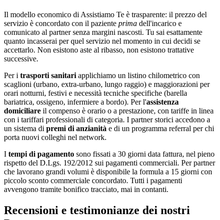
Il modello economico di Assistiamo Te è trasparente: il prezzo del
servizio è concordato con il paziente
prima
dell'incarico e
comunicato al partner senza margini nascosti. Tu sai esattamente
quanto incasserai per quel servizio nel momento in cui decidi se
accettarlo. Non esistono aste al ribasso, non esistono trattative
successive.
Per i
trasporti sanitari
applichiamo un listino chilometrico con
scaglioni (urbano, extra-urbano, lungo raggio) e maggiorazioni per
orari notturni, festivi e necessità tecniche specifiche (barella
bariatrica, ossigeno, infermiere a bordo). Per l'
assistenza
domiciliare
il compenso è orario o a prestazione, con tariffe in linea
con i tariffari professionali di categoria. I partner storici accedono a
un sistema di
premi di anzianità
e di un programma referral per chi
porta nuovi colleghi nel network.
I
tempi di pagamento
sono fissati a 30 giorni data fattura, nel pieno
rispetto del D.Lgs. 192/2012 sui pagamenti commerciali. Per partner
che lavorano grandi volumi è disponibile la formula a 15 giorni con
piccolo sconto commerciale concordato. Tutti i pagamenti
avvengono tramite bonifico tracciato, mai in contanti.
Recensioni e testimonianze dei nostri