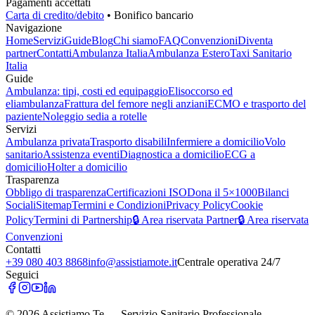
Pagamenti accettati
Carta di credito/debito
• Bonifico bancario
Navigazione
Home
Servizi
Guide
Blog
Chi siamo
FAQ
Convenzioni
Diventa
partner
Contatti
Ambulanza Italia
Ambulanza Estero
Taxi Sanitario
Italia
Guide
Ambulanza: tipi, costi ed equipaggio
Elisoccorso ed
eliambulanza
Frattura del femore negli anziani
ECMO e trasporto del
paziente
Noleggio sedia a rotelle
Servizi
Ambulanza privata
Trasporto disabili
Infermiere a domicilio
Volo
sanitario
Assistenza eventi
Diagnostica a domicilio
ECG a
domicilio
Holter a domicilio
Trasparenza
Obbligo di trasparenza
Certificazioni ISO
Dona il 5×1000
Bilanci
Sociali
Sitemap
Termini e Condizioni
Privacy Policy
Cookie
Policy
Termini di Partnership
🔒 Area riservata Partner
🔒 Area riservata
Convenzioni
Contatti
+39 080 403 8868
info@assistiamote.it
Centrale operativa 24/7
Seguici
©
2026
Assistiamo Te — Servizio Sanitario Professionale.