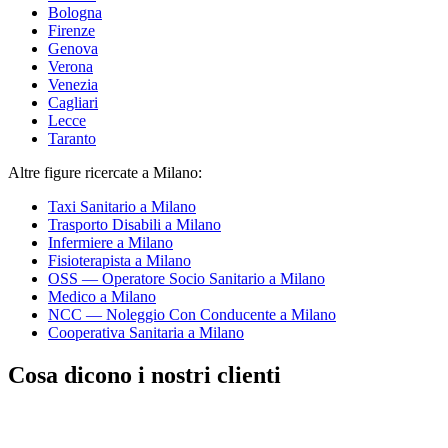
Bologna
Firenze
Genova
Verona
Venezia
Cagliari
Lecce
Taranto
Altre figure ricercate
a Milano
:
Taxi Sanitario
a Milano
Trasporto Disabili
a Milano
Infermiere
a Milano
Fisioterapista
a Milano
OSS — Operatore Socio Sanitario
a Milano
Medico
a Milano
NCC — Noleggio Con Conducente
a Milano
Cooperativa Sanitaria
a Milano
Cosa dicono i nostri clienti