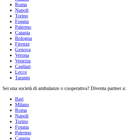
Roma
Napoli
Torino
Foggia
Palermo
Catania
Bologna
Firenze
Genova
Verona
Venezia
Cagliari
Lecce
Taranto
Sei una
società di ambulanze
o cooperativa? Diventa partner a:
Bari
Milano
Roma
Napoli
Torino
Foggia
Palermo
Catania