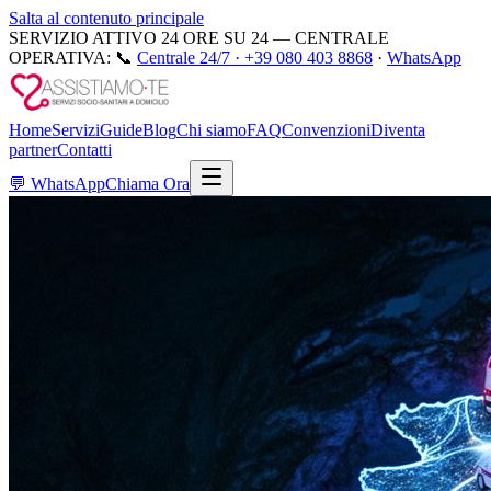
Salta al contenuto principale
SERVIZIO ATTIVO 24 ORE SU 24 — CENTRALE
OPERATIVA:
📞
Centrale 24/7 ·
+39 080 403 8868
·
WhatsApp
Home
Servizi
Guide
Blog
Chi siamo
FAQ
Convenzioni
Diventa
partner
Contatti
💬
WhatsApp
Chiama Ora