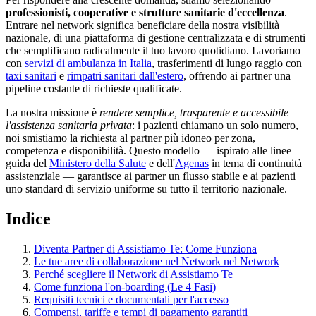
professionisti, cooperative e strutture sanitarie d'eccellenza
.
Entrare nel network significa beneficiare della nostra visibilità
nazionale, di una piattaforma di gestione centralizzata e di strumenti
che semplificano radicalmente il tuo lavoro quotidiano. Lavoriamo
con
servizi di ambulanza in Italia
, trasferimenti di lungo raggio con
taxi sanitari
e
rimpatri sanitari dall'estero
, offrendo ai partner una
pipeline costante di richieste qualificate.
La nostra missione è
rendere semplice, trasparente e accessibile
l'assistenza sanitaria privata
: i pazienti chiamano un solo numero,
noi smistiamo la richiesta al partner più idoneo per zona,
competenza e disponibilità. Questo modello — ispirato alle linee
guida del
Ministero della Salute
e dell'
Agenas
in tema di continuità
assistenziale — garantisce ai partner un flusso stabile e ai pazienti
uno standard di servizio uniforme su tutto il territorio nazionale.
Indice
Diventa Partner di Assistiamo Te: Come Funziona
Le tue aree di collaborazione nel Network nel Network
Perché scegliere il Network di Assistiamo Te
Come funziona l'on-boarding (Le 4 Fasi)
Requisiti tecnici e documentali per l'accesso
Compensi, tariffe e tempi di pagamento garantiti