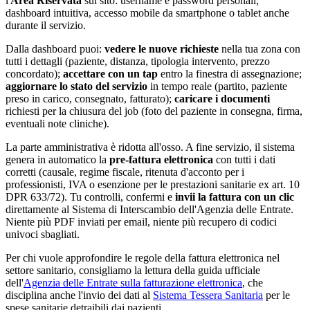
l'
Area Riservata
sul sito: username e password personali,
dashboard intuitiva, accesso mobile da smartphone o tablet anche
durante il servizio.
Dalla dashboard puoi:
vedere le nuove richieste
nella tua zona con
tutti i dettagli (paziente, distanza, tipologia intervento, prezzo
concordato);
accettare con un tap
entro la finestra di assegnazione;
aggiornare lo stato del servizio
in tempo reale (partito, paziente
preso in carico, consegnato, fatturato);
caricare i documenti
richiesti per la chiusura del job (foto del paziente in consegna, firma,
eventuali note cliniche).
La parte amministrativa è ridotta all'osso. A fine servizio, il sistema
genera in automatico la
pre-fattura elettronica
con tutti i dati
corretti (causale, regime fiscale, ritenuta d'acconto per i
professionisti, IVA o esenzione per le prestazioni sanitarie ex art. 10
DPR 633/72). Tu controlli, confermi e
invii la fattura con un clic
direttamente al Sistema di Interscambio dell'Agenzia delle Entrate.
Niente più PDF inviati per email, niente più recupero di codici
univoci sbagliati.
Per chi vuole approfondire le regole della fattura elettronica nel
settore sanitario, consigliamo la lettura della guida ufficiale
dell'
Agenzia delle Entrate sulla fatturazione elettronica
, che
disciplina anche l'invio dei dati al
Sistema Tessera Sanitaria
per le
spese sanitarie detraibili dai pazienti.