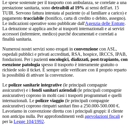
Le spese sostenute per il trasporto con ambulanza, se correlate a una
prestazione sanitaria, sono
detraibili al 19%
ai sensi dell'art. 15
TUIR. Servono fattura intestata al paziente (o al familiare a carico) e
pagamento
tracciabile
(bonifico, carta di credito o debito, assegno).
Le indicazioni operative sono pubblicate dall'
Agenzia delle Entrate
.
La detrazione si applica anche ai trasporti internazionali e ai servizi
accessori (infermiere, medico) purché documentati e correlati a
finalità sanitaria.
Numerosi nostri servizi sono erogati in
convenzione
con ASL,
ospedali pubblici e privati accreditati, RSA, hospice, IRCCS, IPAB,
fondazioni. Per i pazienti
oncologici, dializzati, post-trapianto, con
esenzione patologia
spesso il trasporto è interamente gratuito o
richiede solo il ticket. È sempre utile verificare con il proprio reparto
la possibilità di attivare la convenzione.
Le
polizze sanitarie integrative
(le principali compagnie
assicurative) e i
fondi sanitari aziendali
(le principali compagnie
assicurative) coprono in molti casi i trasporti programmati e quelli
internazionali. Le
polizze viaggio
(le principali compagnie
assicurative) coprono rimpatri sanitari fino a 250.000-500.000 €.
Lavoriamo in convenzione diretta con i principali gruppi: il cliente
non anticipa nulla. Per approfondimenti vedi
agevolazioni fiscali
e
per la
Legge 104/1992
.