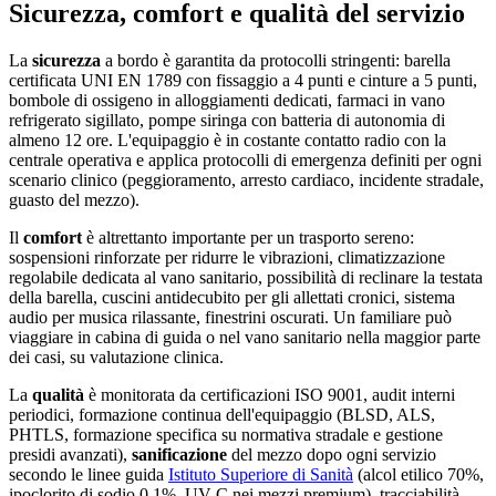
Sicurezza, comfort e qualità del servizio
La
sicurezza
a bordo è garantita da protocolli stringenti: barella
certificata UNI EN 1789 con fissaggio a 4 punti e cinture a 5 punti,
bombole di ossigeno in alloggiamenti dedicati, farmaci in vano
refrigerato sigillato, pompe siringa con batteria di autonomia di
almeno 12 ore. L'equipaggio è in costante contatto radio con la
centrale operativa e applica protocolli di emergenza definiti per ogni
scenario clinico (peggioramento, arresto cardiaco, incidente stradale,
guasto del mezzo).
Il
comfort
è altrettanto importante per un trasporto sereno:
sospensioni rinforzate per ridurre le vibrazioni, climatizzazione
regolabile dedicata al vano sanitario, possibilità di reclinare la testata
della barella, cuscini antidecubito per gli allettati cronici, sistema
audio per musica rilassante, finestrini oscurati. Un familiare può
viaggiare in cabina di guida o nel vano sanitario nella maggior parte
dei casi, su valutazione clinica.
La
qualità
è monitorata da certificazioni ISO 9001, audit interni
periodici, formazione continua dell'equipaggio (BLSD, ALS,
PHTLS, formazione specifica su normativa stradale e gestione
presidi avanzati),
sanificazione
del mezzo dopo ogni servizio
secondo le linee guida
Istituto Superiore di Sanità
(alcol etilico 70%,
ipoclorito di sodio 0,1%, UV-C nei mezzi premium), tracciabilità