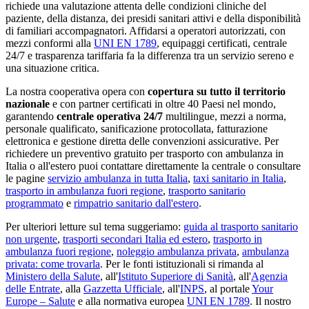
richiede una valutazione attenta delle condizioni cliniche del
paziente, della distanza, dei presidi sanitari attivi e della disponibilità
di familiari accompagnatori. Affidarsi a operatori autorizzati, con
mezzi conformi alla
UNI EN 1789
, equipaggi certificati, centrale
24/7 e trasparenza tariffaria fa la differenza tra un servizio sereno e
una situazione critica.
La nostra cooperativa opera con
copertura su tutto il territorio
nazionale
e con partner certificati in oltre 40 Paesi nel mondo,
garantendo
centrale operativa 24/7
multilingue, mezzi a norma,
personale qualificato, sanificazione protocollata, fatturazione
elettronica e gestione diretta delle convenzioni assicurative. Per
richiedere un preventivo gratuito per trasporto con ambulanza in
Italia o all'estero puoi contattare direttamente la centrale o consultare
le pagine
servizio ambulanza in tutta Italia
,
taxi sanitario in Italia
,
trasporto in ambulanza fuori regione
,
trasporto sanitario
programmato
e
rimpatrio sanitario dall'estero
.
Per ulteriori letture sul tema suggeriamo:
guida al trasporto sanitario
non urgente
,
trasporti secondari Italia ed estero
,
trasporto in
ambulanza fuori regione
,
noleggio ambulanza privata
,
ambulanza
privata: come trovarla
. Per le fonti istituzionali si rimanda al
Ministero della Salute
, all'
Istituto Superiore di Sanità
, all'
Agenzia
delle Entrate
, alla
Gazzetta Ufficiale
, all'
INPS
, al portale
Your
Europe – Salute
e alla normativa europea
UNI EN 1789
. Il nostro