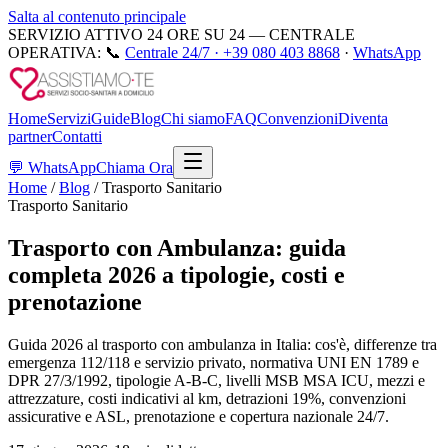
Salta al contenuto principale
SERVIZIO ATTIVO 24 ORE SU 24 — CENTRALE
OPERATIVA:
📞
Centrale 24/7 ·
+39 080 403 8868
·
WhatsApp
Home
Servizi
Guide
Blog
Chi siamo
FAQ
Convenzioni
Diventa
partner
Contatti
💬
WhatsApp
Chiama Ora
Home
/
Blog
/
Trasporto Sanitario
Trasporto Sanitario
Trasporto con Ambulanza: guida
completa 2026 a tipologie, costi e
prenotazione
Guida 2026 al trasporto con ambulanza in Italia: cos'è, differenze tra
emergenza 112/118 e servizio privato, normativa UNI EN 1789 e
DPR 27/3/1992, tipologie A-B-C, livelli MSB MSA ICU, mezzi e
attrezzature, costi indicativi al km, detrazioni 19%, convenzioni
assicurative e ASL, prenotazione e copertura nazionale 24/7.