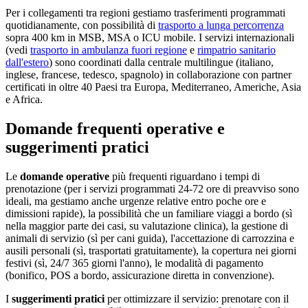
Per i collegamenti tra regioni gestiamo trasferimenti programmati
quotidianamente, con possibilità di
trasporto a lunga percorrenza
sopra 400 km in MSB, MSA o ICU mobile. I servizi internazionali
(vedi
trasporto in ambulanza fuori regione
e
rimpatrio sanitario
dall'estero
) sono coordinati dalla centrale multilingue (italiano,
inglese, francese, tedesco, spagnolo) in collaborazione con partner
certificati in oltre 40 Paesi tra Europa, Mediterraneo, Americhe, Asia
e Africa.
Domande frequenti operative e
suggerimenti pratici
Le
domande operative
più frequenti riguardano i tempi di
prenotazione (per i servizi programmati 24-72 ore di preavviso sono
ideali, ma gestiamo anche urgenze relative entro poche ore e
dimissioni rapide), la possibilità che un familiare viaggi a bordo (sì
nella maggior parte dei casi, su valutazione clinica), la gestione di
animali di servizio (sì per cani guida), l'accettazione di carrozzina e
ausili personali (sì, trasportati gratuitamente), la copertura nei giorni
festivi (sì, 24/7 365 giorni l'anno), le modalità di pagamento
(bonifico, POS a bordo, assicurazione diretta in convenzione).
I
suggerimenti pratici
per ottimizzare il servizio: prenotare con il