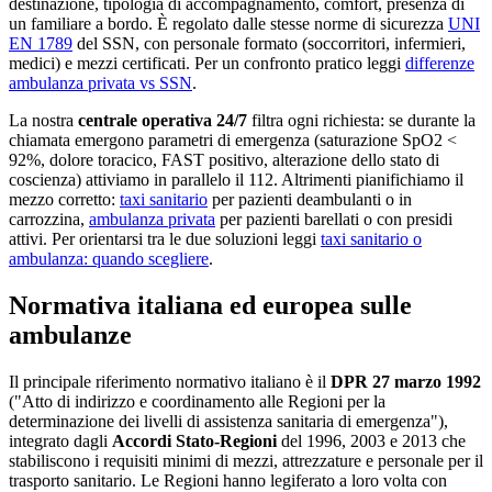
destinazione, tipologia di accompagnamento, comfort, presenza di
un familiare a bordo. È regolato dalle stesse norme di sicurezza
UNI
EN 1789
del SSN, con personale formato (soccorritori, infermieri,
medici) e mezzi certificati. Per un confronto pratico leggi
differenze
ambulanza privata vs SSN
.
La nostra
centrale operativa 24/7
filtra ogni richiesta: se durante la
chiamata emergono parametri di emergenza (saturazione SpO2 <
92%, dolore toracico, FAST positivo, alterazione dello stato di
coscienza) attiviamo in parallelo il 112. Altrimenti pianifichiamo il
mezzo corretto:
taxi sanitario
per pazienti deambulanti o in
carrozzina,
ambulanza privata
per pazienti barellati o con presidi
attivi. Per orientarsi tra le due soluzioni leggi
taxi sanitario o
ambulanza: quando scegliere
.
Normativa italiana ed europea sulle
ambulanze
Il principale riferimento normativo italiano è il
DPR 27 marzo 1992
("Atto di indirizzo e coordinamento alle Regioni per la
determinazione dei livelli di assistenza sanitaria di emergenza"),
integrato dagli
Accordi Stato-Regioni
del 1996, 2003 e 2013 che
stabiliscono i requisiti minimi di mezzi, attrezzature e personale per il
trasporto sanitario. Le Regioni hanno legiferato a loro volta con