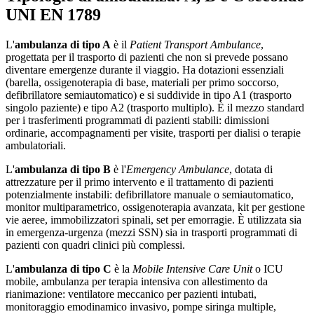
UNI EN 1789
L'
ambulanza di tipo A
è il
Patient Transport Ambulance
,
progettata per il trasporto di pazienti che non si prevede possano
diventare emergenze durante il viaggio. Ha dotazioni essenziali
(barella, ossigenoterapia di base, materiali per primo soccorso,
defibrillatore semiautomatico) e si suddivide in tipo A1 (trasporto
singolo paziente) e tipo A2 (trasporto multiplo). È il mezzo standard
per i trasferimenti programmati di pazienti stabili: dimissioni
ordinarie, accompagnamenti per visite, trasporti per dialisi o terapie
ambulatoriali.
L'
ambulanza di tipo B
è l'
Emergency Ambulance
, dotata di
attrezzature per il primo intervento e il trattamento di pazienti
potenzialmente instabili: defibrillatore manuale o semiautomatico,
monitor multiparametrico, ossigenoterapia avanzata, kit per gestione
vie aeree, immobilizzatori spinali, set per emorragie. È utilizzata sia
in emergenza-urgenza (mezzi SSN) sia in trasporti programmati di
pazienti con quadri clinici più complessi.
L'
ambulanza di tipo C
è la
Mobile Intensive Care Unit
o ICU
mobile, ambulanza per terapia intensiva con allestimento da
rianimazione: ventilatore meccanico per pazienti intubati,
monitoraggio emodinamico invasivo, pompe siringa multiple,