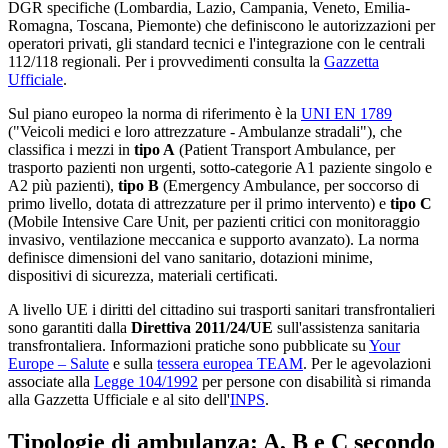
DGR specifiche (Lombardia, Lazio, Campania, Veneto, Emilia-
Romagna, Toscana, Piemonte) che definiscono le autorizzazioni per
operatori privati, gli standard tecnici e l'integrazione con le centrali
112/118 regionali. Per i provvedimenti consulta la
Gazzetta
Ufficiale
.
Sul piano europeo la norma di riferimento è la
UNI EN 1789
("Veicoli medici e loro attrezzature - Ambulanze stradali"), che
classifica i mezzi in
tipo A
(Patient Transport Ambulance, per
trasporto pazienti non urgenti, sotto-categorie A1 paziente singolo e
A2 più pazienti),
tipo B
(Emergency Ambulance, per soccorso di
primo livello, dotata di attrezzature per il primo intervento) e
tipo C
(Mobile Intensive Care Unit, per pazienti critici con monitoraggio
invasivo, ventilazione meccanica e supporto avanzato). La norma
definisce dimensioni del vano sanitario, dotazioni minime,
dispositivi di sicurezza, materiali certificati.
A livello UE i diritti del cittadino sui trasporti sanitari transfrontalieri
sono garantiti dalla
Direttiva 2011/24/UE
sull'assistenza sanitaria
transfrontaliera. Informazioni pratiche sono pubblicate su
Your
Europe – Salute
e sulla
tessera europea TEAM
. Per le agevolazioni
associate alla
Legge 104/1992
per persone con disabilità si rimanda
alla Gazzetta Ufficiale e al sito dell'
INPS
.
Tipologie di ambulanza: A, B e C secondo