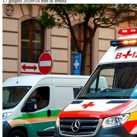
17 giugno 2026
•
18 min
di lettura