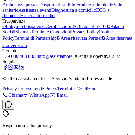
Ambulanza privata
Trasporto disabili
Infermiere a domicilio
Volo
sanitario
Assistenza eventi
Diagnostica a domicilio
ECG a
domicilio
Holter a domicilio
Trasparenza
Obbligo di trasparenza
Certificazioni ISO
Dona il 5×1000
Bilanci
Sociali
Sitemap
Termini e Condizioni
Privacy Policy
Cookie
Policy
Termini di Partnership
🔒 Area riservata Partner
🔒 Area riservata
Convenzioni
Contatti
+39 080 403 8868
info@assistiamote.it
Centrale operativa 24/7
Seguici
©
2026
Assistiamo Te — Servizio Sanitario Professionale.
Privacy Policy
Cookie Policy
Termini e Condizioni
📞
Chiama
💬
WhatsApp
✉️
Email
Rispettiamo la tua privacy