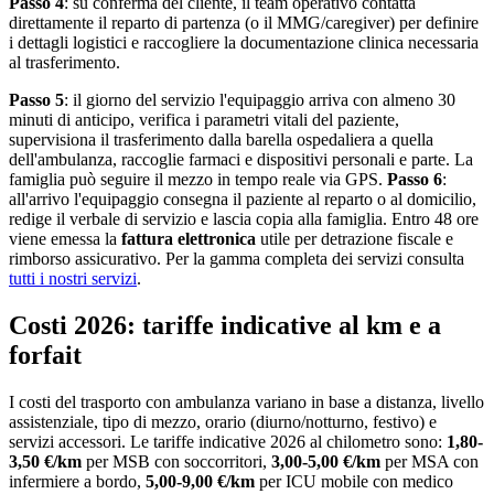
Passo 4
: su conferma del cliente, il team operativo contatta
direttamente il reparto di partenza (o il MMG/caregiver) per definire
i dettagli logistici e raccogliere la documentazione clinica necessaria
al trasferimento.
Passo 5
: il giorno del servizio l'equipaggio arriva con almeno 30
minuti di anticipo, verifica i parametri vitali del paziente,
supervisiona il trasferimento dalla barella ospedaliera a quella
dell'ambulanza, raccoglie farmaci e dispositivi personali e parte. La
famiglia può seguire il mezzo in tempo reale via GPS.
Passo 6
:
all'arrivo l'equipaggio consegna il paziente al reparto o al domicilio,
redige il verbale di servizio e lascia copia alla famiglia. Entro 48 ore
viene emessa la
fattura elettronica
utile per detrazione fiscale e
rimborso assicurativo. Per la gamma completa dei servizi consulta
tutti i nostri servizi
.
Costi 2026: tariffe indicative al km e a
forfait
I costi del trasporto con ambulanza variano in base a distanza, livello
assistenziale, tipo di mezzo, orario (diurno/notturno, festivo) e
servizi accessori. Le tariffe indicative 2026 al chilometro sono:
1,80-
3,50 €/km
per MSB con soccorritori,
3,00-5,00 €/km
per MSA con
infermiere a bordo,
5,00-9,00 €/km
per ICU mobile con medico