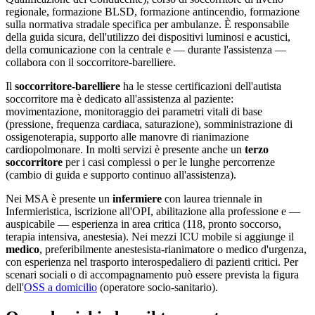
regionale, formazione BLSD, formazione antincendio, formazione
sulla normativa stradale specifica per ambulanze. È responsabile
della guida sicura, dell'utilizzo dei dispositivi luminosi e acustici,
della comunicazione con la centrale e — durante l'assistenza —
collabora con il soccorritore-barelliere.
Il
soccorritore-barelliere
ha le stesse certificazioni dell'autista
soccorritore ma è dedicato all'assistenza al paziente:
movimentazione, monitoraggio dei parametri vitali di base
(pressione, frequenza cardiaca, saturazione), somministrazione di
ossigenoterapia, supporto alle manovre di rianimazione
cardiopolmonare. In molti servizi è presente anche un
terzo
soccorritore
per i casi complessi o per le lunghe percorrenze
(cambio di guida e supporto continuo all'assistenza).
Nei MSA è presente un
infermiere
con laurea triennale in
Infermieristica, iscrizione all'OPI, abilitazione alla professione e —
auspicabile — esperienza in area critica (118, pronto soccorso,
terapia intensiva, anestesia). Nei mezzi ICU mobile si aggiunge il
medico
, preferibilmente anestesista-rianimatore o medico d'urgenza,
con esperienza nel trasporto interospedaliero di pazienti critici. Per
scenari sociali o di accompagnamento può essere prevista la figura
dell'
OSS a domicilio
(operatore socio-sanitario).