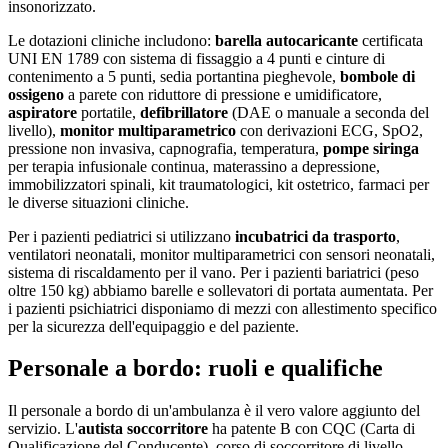
insonorizzato.
Le dotazioni cliniche includono:
barella autocaricante
certificata
UNI EN 1789 con sistema di fissaggio a 4 punti e cinture di
contenimento a 5 punti, sedia portantina pieghevole,
bombole di
ossigeno
a parete con riduttore di pressione e umidificatore,
aspiratore
portatile,
defibrillatore
(DAE o manuale a seconda del
livello),
monitor multiparametrico
con derivazioni ECG, SpO2,
pressione non invasiva, capnografia, temperatura,
pompe siringa
per terapia infusionale continua, materassino a depressione,
immobilizzatori spinali, kit traumatologici, kit ostetrico, farmaci per
le diverse situazioni cliniche.
Per i pazienti pediatrici si utilizzano
incubatrici da trasporto
,
ventilatori neonatali, monitor multiparametrici con sensori neonatali,
sistema di riscaldamento per il vano. Per i pazienti bariatrici (peso
oltre 150 kg) abbiamo barelle e sollevatori di portata aumentata. Per
i pazienti psichiatrici disponiamo di mezzi con allestimento specifico
per la sicurezza dell'equipaggio e del paziente.
Personale a bordo: ruoli e qualifiche
Il personale a bordo di un'ambulanza è il vero valore aggiunto del
servizio. L'
autista soccorritore
ha patente B con CQC (Carta di
Qualificazione del Conducente), corso di soccorritore di livello