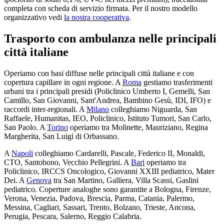
completa con scheda di servizio firmata. Per il nostro modello
organizzativo vedi
la nostra cooperativa
.
Trasporto con ambulanza nelle principali
città italiane
Operiamo con basi diffuse nelle principali città italiane e con
copertura capillare in ogni regione. A
Roma
gestiamo trasferimenti
urbani tra i principali presidi (Policlinico Umberto I, Gemelli, San
Camillo, San Giovanni, Sant'Andrea, Bambino Gesù, IDI, IFO) e
raccordi inter-regionali. A
Milano
colleghiamo Niguarda, San
Raffaele, Humanitas, IEO, Policlinico, Istituto Tumori, San Carlo,
San Paolo. A
Torino
operiamo tra Molinette, Mauriziano, Regina
Margherita, San Luigi di Orbassano.
A
Napoli
colleghiamo Cardarelli, Pascale, Federico II, Monaldi,
CTO, Santobono, Vecchio Pellegrini. A
Bari
operiamo tra
Policlinico, IRCCS Oncologico, Giovanni XXIII pediatrico, Mater
Dei. A
Genova
tra San Martino, Galliera, Villa Scassi, Gaslini
pediatrico. Coperture analoghe sono garantite a Bologna, Firenze,
Verona, Venezia, Padova, Brescia, Parma, Catania, Palermo,
Messina, Cagliari, Sassari, Trento, Bolzano, Trieste, Ancona,
Perugia, Pescara, Salerno, Reggio Calabria.