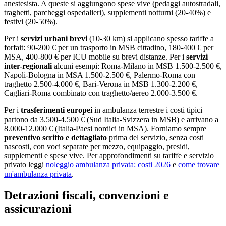
anestesista. A queste si aggiungono spese vive (pedaggi autostradali,
traghetti, parcheggi ospedalieri), supplementi notturni (20-40%) e
festivi (20-50%).
Per i
servizi urbani brevi
(10-30 km) si applicano spesso tariffe a
forfait: 90-200 € per un trasporto in MSB cittadino, 180-400 € per
MSA, 400-800 € per ICU mobile su brevi distanze. Per i
servizi
inter-regionali
alcuni esempi: Roma-Milano in MSB 1.500-2.500 €,
Napoli-Bologna in MSA 1.500-2.500 €, Palermo-Roma con
traghetto 2.500-4.000 €, Bari-Verona in MSB 1.300-2.200 €,
Cagliari-Roma combinato con traghetto/aereo 2.000-3.500 €.
Per i
trasferimenti europei
in ambulanza terrestre i costi tipici
partono da 3.500-4.500 € (Sud Italia-Svizzera in MSB) e arrivano a
8.000-12.000 € (Italia-Paesi nordici in MSA). Forniamo sempre
preventivo scritto e dettagliato
prima del servizio, senza costi
nascosti, con voci separate per mezzo, equipaggio, presidi,
supplementi e spese vive. Per approfondimenti su tariffe e servizio
privato leggi
noleggio ambulanza privata: costi 2026
e
come trovare
un'ambulanza privata
.
Detrazioni fiscali, convenzioni e
assicurazioni