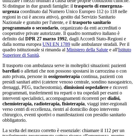
utilizzare i mezzi ordinari a causa delle proprie condizioni cliniche.
Si distingue in due grandi famiglie: il
trasporto di emergenza-
urgenza
coordinato dal Numero Unico Europeo 112 (o 118 nelle
regioni in cui è ancora attivo), gestito dal Servizio Sanitario
Nazionale e gratuito per l'utente, e il
trasporto sanitario
programmato o secondario
, organizzato da enti accreditati o
cooperative private autorizzate. Il quadro normativo italiano è
definito dal
DPR 27 marzo 1992
, dagli Accordi Stato-Regioni e
dalla norma europea
UNI EN 1789
sulle ambulanze stradali. Per il
quadro istituzionale si rimanda al
Ministero della Salute
e all'
Istituto
Superiore di Sanità
.
Il trasporto con ambulanza serve in molteplici situazioni: pazienti
barellati
o allettati che non possono spostarsi in carrozzina o con
auto privata, persone in
ossigenoterapia
continua, pazienti con
presidi sanitari attivi (catetere venoso centrale, sondino nasogastrico,
drenaggi, PEG, tracheostomia),
dimissioni ospedaliere
e ricoveri
programmati, trasferimenti tra reparti o tra ospedali per esami o
interventi specialistici, accompagnamenti ricorrenti per
dialisi,
chemioterapia, radioterapia, fisioterapia
, viaggi inter-regionali
verso centri di eccellenza, rientri al domicilio dopo intervento
chirurgico, eventi sportivi o manifestazioni con presidio sanitario
obbligatorio.
La scelta del mezzo corretto è essenziale: chiamare il 112 per un
trasferimento programmato sottrae risorse all'emergenza, mentre