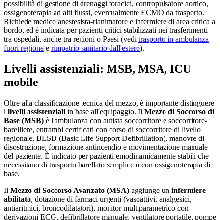
possibilità di gestione di drenaggi toracici, contropulsatore aortico,
ossigenoterapia ad alti flussi, eventualmente ECMO da trasporto.
Richiede medico anestesista-rianimatore e infermiere di area critica a
bordo, ed è indicata per pazienti critici stabilizzati nei trasferimenti
tra ospedali, anche tra regioni o Paesi (vedi
trasporto in ambulanza
fuori regione
e
rimpatrio sanitario dall'estero
).
Livelli assistenziali: MSB, MSA, ICU
mobile
Oltre alla classificazione tecnica del mezzo, è importante distinguere
i
livelli assistenziali
in base all'equipaggio. Il
Mezzo di Soccorso di
Base (MSB)
è l'ambulanza con autista soccorritore e soccorritore-
barelliere, entrambi certificati con corso di soccorritore di livello
regionale, BLSD (Basic Life Support Defibrillation), manovre di
disostruzione, formazione antincendio e movimentazione manuale
del paziente. È indicato per pazienti emodinamicamente stabili che
necessitano di trasporto barellato semplice o con ossigenoterapia di
base.
Il
Mezzo di Soccorso Avanzato (MSA)
aggiunge un
infermiere
abilitato
, dotazione di farmaci urgenti (vasoattivi, analgesici,
antiaritmici, broncodilatatori), monitor multiparametrico con
derivazioni ECG, defibrillatore manuale, ventilatore portatile, pompe