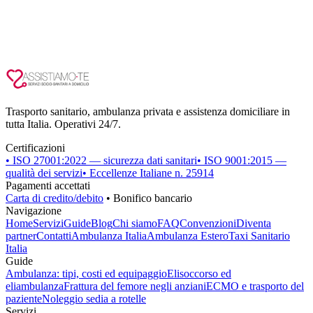
Trasporto sanitario, ambulanza privata e assistenza domiciliare in
tutta Italia. Operativi 24/7.
Certificazioni
• ISO 27001:2022 — sicurezza dati sanitari
• ISO 9001:2015 —
qualità dei servizi
• Eccellenze Italiane n. 25914
Pagamenti accettati
Carta di credito/debito
• Bonifico bancario
Navigazione
Home
Servizi
Guide
Blog
Chi siamo
FAQ
Convenzioni
Diventa
partner
Contatti
Ambulanza Italia
Ambulanza Estero
Taxi Sanitario
Italia
Guide
Ambulanza: tipi, costi ed equipaggio
Elisoccorso ed
eliambulanza
Frattura del femore negli anziani
ECMO e trasporto del
paziente
Noleggio sedia a rotelle
Servizi