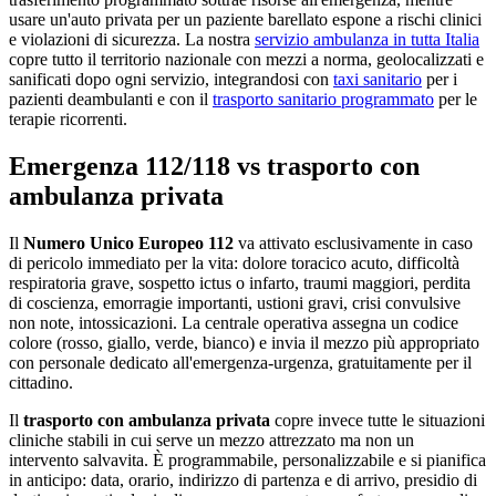
usare un'auto privata per un paziente barellato espone a rischi clinici
e violazioni di sicurezza. La nostra
servizio ambulanza in tutta Italia
copre tutto il territorio nazionale con mezzi a norma, geolocalizzati e
sanificati dopo ogni servizio, integrandosi con
taxi sanitario
per i
pazienti deambulanti e con il
trasporto sanitario programmato
per le
terapie ricorrenti.
Emergenza 112/118 vs trasporto con
ambulanza privata
Il
Numero Unico Europeo 112
va attivato esclusivamente in caso
di pericolo immediato per la vita: dolore toracico acuto, difficoltà
respiratoria grave, sospetto ictus o infarto, traumi maggiori, perdita
di coscienza, emorragie importanti, ustioni gravi, crisi convulsive
non note, intossicazioni. La centrale operativa assegna un codice
colore (rosso, giallo, verde, bianco) e invia il mezzo più appropriato
con personale dedicato all'emergenza-urgenza, gratuitamente per il
cittadino.
Il
trasporto con ambulanza privata
copre invece tutte le situazioni
cliniche stabili in cui serve un mezzo attrezzato ma non un
intervento salvavita. È programmabile, personalizzabile e si pianifica
in anticipo: data, orario, indirizzo di partenza e di arrivo, presidio di