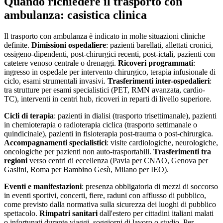
Quando richiedere il trasporto con
ambulanza: casistica clinica
Il trasporto con ambulanza è indicato in molte situazioni cliniche
definite.
Dimissioni ospedaliere
: pazienti barellati, allettati cronici,
ossigeno-dipendenti, post-chirurgici recenti, post-ictali, pazienti con
catetere venoso centrale o drenaggi.
Ricoveri programmati
:
ingresso in ospedale per intervento chirurgico, terapia infusionale di
ciclo, esami strumentali invasivi.
Trasferimenti inter-ospedalieri
:
tra strutture per esami specialistici (PET, RMN avanzata, cardio-
TC), interventi in centri hub, ricoveri in reparti di livello superiore.
Cicli di terapia
: pazienti in dialisi (trasporto trisettimanale), pazienti
in chemioterapia o radioterapia ciclica (trasporto settimanale o
quindicinale), pazienti in fisioterapia post-trauma o post-chirurgica.
Accompagnamenti specialistici
: visite cardiologiche, neurologiche,
oncologiche per pazienti non auto-trasportabili.
Trasferimenti tra
regioni
verso centri di eccellenza (Pavia per CNAO, Genova per
Gaslini, Roma per Bambino Gesù, Milano per IEO).
Eventi e manifestazioni
: presenza obbligatoria di mezzi di soccorso
in eventi sportivi, concerti, fiere, raduni con afflusso di pubblico,
come previsto dalla normativa sulla sicurezza dei luoghi di pubblico
spettacolo.
Rimpatri sanitari
dall'estero per cittadini italiani malati
o infortunati durante viaggi, soggiorni di lavoro o studio. Per