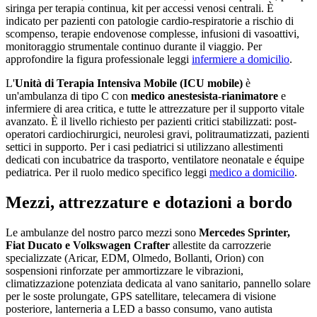
siringa per terapia continua, kit per accessi venosi centrali. È
indicato per pazienti con patologie cardio-respiratorie a rischio di
scompenso, terapie endovenose complesse, infusioni di vasoattivi,
monitoraggio strumentale continuo durante il viaggio. Per
approfondire la figura professionale leggi
infermiere a domicilio
.
L'
Unità di Terapia Intensiva Mobile (ICU mobile)
è
un'ambulanza di tipo C con
medico anestesista-rianimatore
e
infermiere di area critica, e tutte le attrezzature per il supporto vitale
avanzato. È il livello richiesto per pazienti critici stabilizzati: post-
operatori cardiochirurgici, neurolesi gravi, politraumatizzati, pazienti
settici in supporto. Per i casi pediatrici si utilizzano allestimenti
dedicati con incubatrice da trasporto, ventilatore neonatale e équipe
pediatrica. Per il ruolo medico specifico leggi
medico a domicilio
.
Mezzi, attrezzature e dotazioni a bordo
Le ambulanze del nostro parco mezzi sono
Mercedes Sprinter,
Fiat Ducato e Volkswagen Crafter
allestite da carrozzerie
specializzate (Aricar, EDM, Olmedo, Bollanti, Orion) con
sospensioni rinforzate per ammortizzare le vibrazioni,
climatizzazione potenziata dedicata al vano sanitario, pannello solare
per le soste prolungate, GPS satellitare, telecamera di visione
posteriore, lanterneria a LED a basso consumo, vano autista