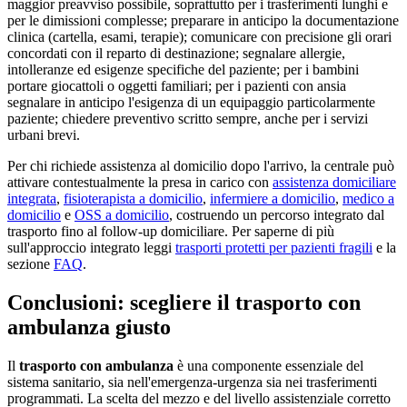
maggior preavviso possibile, soprattutto per i trasferimenti lunghi e
per le dimissioni complesse; preparare in anticipo la documentazione
clinica (cartella, esami, terapie); comunicare con precisione gli orari
concordati con il reparto di destinazione; segnalare allergie,
intolleranze ed esigenze specifiche del paziente; per i bambini
portare giocattoli o oggetti familiari; per i pazienti con ansia
segnalare in anticipo l'esigenza di un equipaggio particolarmente
paziente; chiedere preventivo scritto sempre, anche per i servizi
urbani brevi.
Per chi richiede assistenza al domicilio dopo l'arrivo, la centrale può
attivare contestualmente la presa in carico con
assistenza domiciliare
integrata
,
fisioterapista a domicilio
,
infermiere a domicilio
,
medico a
domicilio
e
OSS a domicilio
, costruendo un percorso integrato dal
trasporto fino al follow-up domiciliare. Per saperne di più
sull'approccio integrato leggi
trasporti protetti per pazienti fragili
e la
sezione
FAQ
.
Conclusioni: scegliere il trasporto con
ambulanza giusto
Il
trasporto con ambulanza
è una componente essenziale del
sistema sanitario, sia nell'emergenza-urgenza sia nei trasferimenti
programmati. La scelta del mezzo e del livello assistenziale corretto